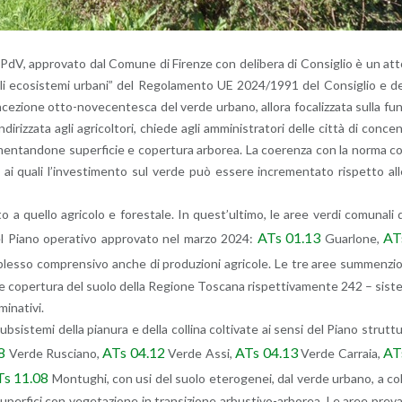
PdV, ap­pro­va­to dal Co­mu­ne di Fi­ren­ze con de­li­be­ra di Con­si­glio è un at
degli eco­si­ste­mi ur­ba­ni” del Re­go­la­men­to UE 2024/1991 del Con­si­glio e d
­zio­ne ot­to-no­ve­cen­te­sca del verde ur­ba­no, al­lo­ra fo­ca­liz­za­ta sulla fu
di­riz­za­ta agli agri­col­to­ri, chie­de agli am­mi­ni­stra­to­ri delle città di con­ce
e­men­tan­do­ne su­per­fi­cie e co­per­tu­ra ar­bo­rea. La coe­ren­za con la norma c
e ai quali l’in­ve­sti­men­to sul verde può es­se­re in­cre­men­ta­to ri­spet­to al
t­to a quel­lo agri­co­lo e fo­re­sta­le. In que­st’ul­ti­mo, le aree verdi co­mu­na­li 
ATs 01.13
AT
del Piano ope­ra­ti­vo ap­pro­va­to nel marzo 2024:
Guar­lo­ne,
m­ples­so com­pren­si­vo anche di pro­du­zio­ni agri­co­le. Le tre aree sum­men­zi
u­so e co­per­tu­ra del suolo della Re­gio­ne To­sca­na ri­spet­ti­va­men­te 242 – si­st
­na­ti­vi.
­si­ste­mi della pia­nu­ra e della col­li­na col­ti­va­te ai sensi del Piano strut­t
8
ATs 04.12
ATs 04.13
AT
Verde Ru­scia­no,
Verde Assi,
Verde Car­ra­ia,
Ts 11.08
Mon­tu­ghi, con usi del suolo ete­ro­ge­nei, dal verde ur­ba­no, a co
per­fi­ci con ve­ge­ta­zio­ne in tran­si­zio­ne ar­bu­sti­vo-ar­bo­rea. Le aree pre­v