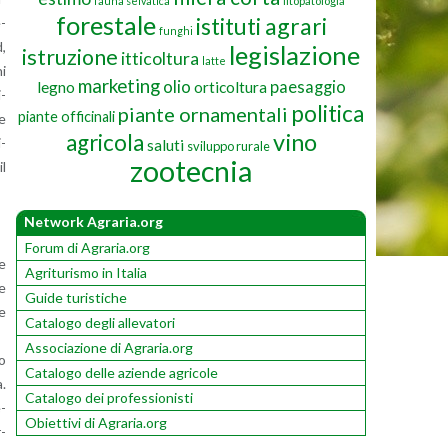
fauna selvatica
fitopatologia
forestale
istituti agrari
e­
funghi
d,
legislazione
istruzione
itticoltura
latte
ni
marketing
olio
paesaggio
legno
orticoltura
i­
politica
piante ornamentali
piante officinali
ee
vino
agricola
i­
saluti
sviluppo rurale
zootecnia
il
Network Agraria.org
Forum di Agraria.org
re
Agriturismo in Italia
re
Guide turistiche
ne
Catalogo degli allevatori
Associazione di Agraria.org
lo
Catalogo delle aziende agricole
a.
Catalogo dei professionisti
e­
Obiettivi di Agraria.org
r­