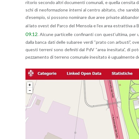
ri­to­rio se­con­do altri do­cu­men­ti co­mu­na­li, e quel­la cen­si­t
schi di neo­for­ma­zio­ne in­ter­ni al cen­tro abi­ta­to, che sa­reb­b
d’e­sem­pio, si pos­so­no no­mi­na­re due aree pri­va­te ab­ban­do­na­te
al lato ovest del Parco del Men­so­la e l’ex area estrat­ti­va a B
09.12
. Al­cu­ne par­ti­cel­le con­fi­nan­ti con que­st’ul­ti­ma, pe
dalla banca dati delle su­ba­ree verdi “prato con ar­bu­sti”, ove s
que­sti ter­re­ni sono de­fi­ni­ti dal PdV “area ine­si­ta­ta”, di
pez­za­men­to di ter­re­no co­mu­na­le ine­si­ta­to è ugual­men­te de