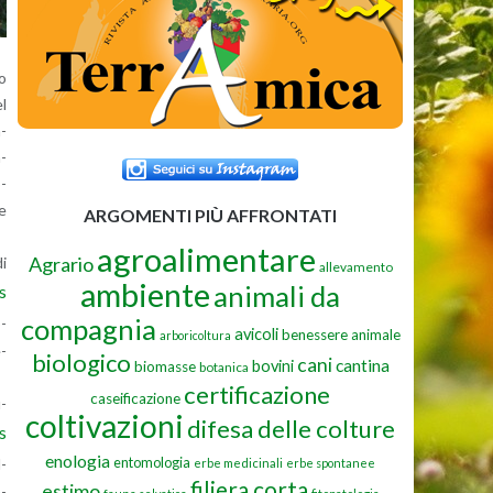
to
el
n­
n­
o­
le
ARGOMENTI PIÙ AFFRONTATI
agroalimentare
Agrario
di
allevamento
ambiente
animali da
s
compagnia
o­
avicoli
benessere animale
arboricoltura
e­
biologico
cani
cantina
bovini
biomasse
botanica
certificazione
caseificazione
u­
coltivazioni
difesa delle colture
s
enologia
entomologia
l­
erbe medicinali
erbe spontanee
filiera corta
estimo
a­