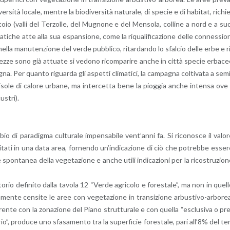
r­si­tà lo­ca­le, men­tre la bio­di­v­er­si­tà na­tu­ra­le, di spe­cie e di ha­bi­tat, ri­chi
to­io (valli del Ter­zol­le, del Mu­gno­ne e del Men­so­la, col­li­ne a nord e a su
i pra­ti­che atte alla sua espan­sio­ne, come la ri­qua­li­fi­ca­zio­ne delle con­nes­sio­
si nella ma­nu­ten­zio­ne del verde pub­bli­co, ri­tar­dan­do lo sfal­cio delle erbe e r
ez­ze sono già at­tua­te si ve­do­no ri­com­pa­ri­re anche in città spe­cie er­ba­c
gna. Per quan­to ri­guar­da gli aspet­ti cli­ma­ti­ci, la cam­pa­gna col­ti­va­ta a se­m
ni isole di ca­lo­re ur­ba­ne, ma in­ter­cet­ta bene la piog­gia anche in­ten­sa ove 
u­stri).
i pa­ra­dig­ma cul­tu­ra­le im­pen­sa­bi­le ven­t’an­ni fa. Si ri­co­no­sce il va­lo­
pi­ta­ti in una data area, for­nen­do un’in­di­ca­zio­ne di ciò che po­treb­be es­se­
­ne spon­ta­nea della ve­ge­ta­zio­ne e anche utili in­di­ca­zio­ni per la ri­co­stru­zio­
to­rio de­fi­ni­to dalla ta­vo­la 12 “Verde agri­co­lo e fo­re­sta­le”, ma non in quel­
men­te cen­si­te le aree con ve­ge­ta­zio­ne in tran­si­zio­ne ar­bu­sti­vo-ar­bo­re
ren­te con la zo­na­zio­ne del Piano strut­tu­ra­le e con quel­la “esclu­si­va o pr
­rio”, pro­du­ce uno sfa­sa­men­to tra la su­per­fi­cie fo­re­sta­le, pari all’8% del te