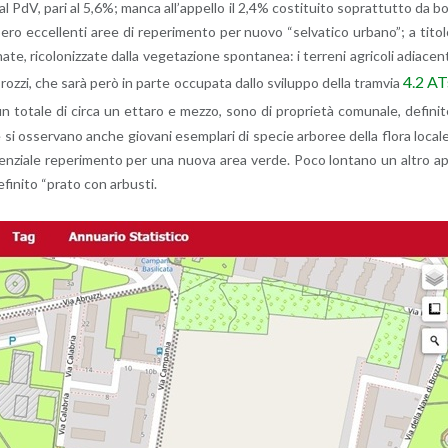
a dal PdV, pari al 5,6%; manca al­l’ap­pel­lo il 2,4% co­sti­tui­to so­prat­tut­to da b
e­ro ec­cel­len­ti aree di re­pe­ri­men­to per nuovo “sel­va­ti­co ur­ba­no”; a ti­to­
, ri­co­lo­niz­za­te dalla ve­ge­ta­zio­ne spon­ta­nea: i ter­re­ni agri­co­li adia­cen­
4.2 AT
roz­zi, che sarà però in parte oc­cu­pa­ta dallo svi­lup­po della tram­via
r un to­ta­le di circa un et­ta­ro e mezzo, sono di pro­prie­tà co­mu­na­le, de­fi­ni­
i os­ser­va­no anche gio­va­ni esem­pla­ri di spe­cie ar­bo­ree della flora lo­ca­l
 po­ten­zia­le re­pe­ri­men­to per una nuova area verde. Poco lon­ta­no un altro a
­fi­ni­to “prato con ar­bu­sti.