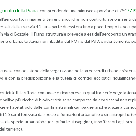
ri­co­lo della Piana
/ZP
, com­pren­den­do una mi­nu­sco­la por­zio­ne di ZSC
­l’ae­ro­por­to, i ri­ma­nen­ti ter­re­ni, an­cor­ché non co­strui­ti, sono in­se­ri­ti d
ra­ver­sa­ti dalla tram­via 4.2; una parte di essi era fino a poco tempo fa oc­cu­p
e in via di Boz­za­le. Il Piano strut­tu­ra­le pre­ve­de a est del­l’ae­ro­por­to un gra
­zio­ne ur­ba­na, tut­ta­via non ri­ba­di­to dal PO né dal PdV, evi­den­te­men­te p
’ac­cu­ra­ta com­po­si­zio­ne della ve­ge­ta­zio­ne nelle aree verdi ur­ba­ne esi­sten­
con la pre­di­spo­si­zio­ne e la tu­te­la di cor­ri­doi eco­lo­gi­ci, ri­qua­li­fi­can­
cri­ti­ci­tà. Il ter­ri­to­rio co­mu­na­le è ri­com­pre­so in quat­tro serie ve­ge­ta­zio­na­
i e val­li­ve più ric­che di bio­di­v­er­si­tà sono com­po­ste da eco­si­ste­mi non re­pl
e­cie e ha­bi­tat solo dalle con­fi­nan­ti si­mi­li cam­pa­gne, anche gra­zie a cor­ri­d
 città è ca­rat­te­riz­za­ta da spe­cie e for­ma­zio­ni ur­ba­no­fi­le o si­nan­tro­pi­che (e
pa­gna da spe­cie ur­ba­no­fo­be (es. pri­mu­le, fu­sag­gi­ne), in­sof­fe­ren­ti agli stre
del ter­re­no).