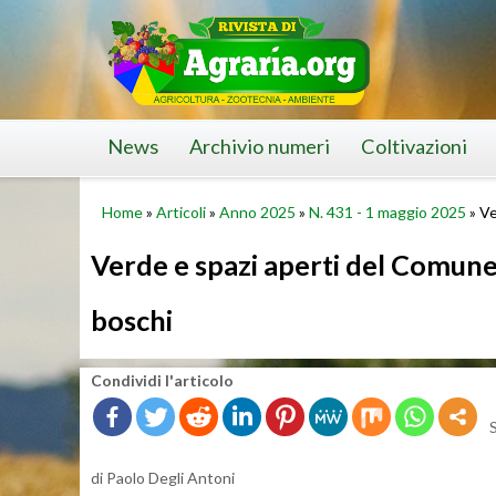
Skip
to
content
News
Archivio numeri
Coltivazioni
Home
»
Articoli
»
Anno 2025
»
N. 431 - 1 maggio 2025
»
Ve
Verde e spazi aperti del Comune d
boschi
Con­di­vi­di l'ar­ti­co­lo
di Paolo Degli An­to­ni