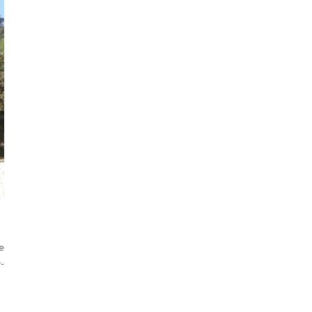
he
r­