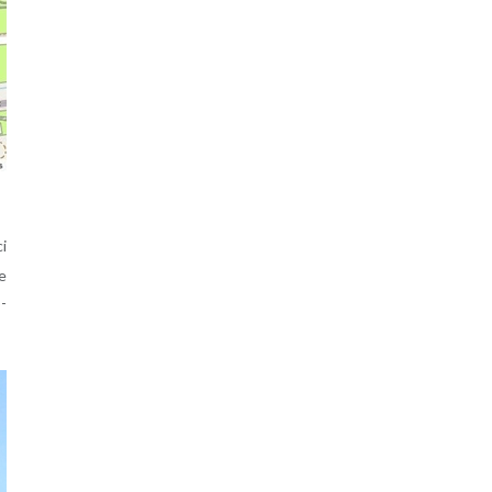
ci
 e
o­