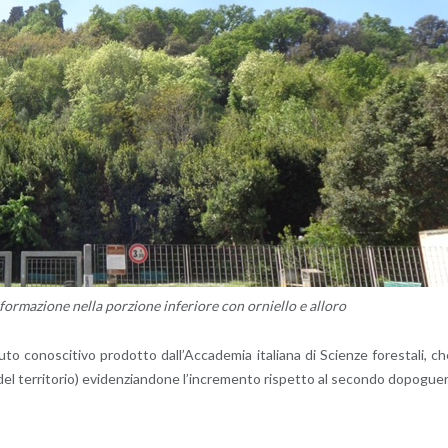
­ma­zio­ne nella por­zio­ne in­fe­rio­re con or­niel­lo e al­lo­ro
co­no­sci­ti­vo pro­dot­to dal­l’Ac­ca­de­mia ita­lia­na di Scien­ze fo­re­sta­li, c
l ter­ri­to­rio) evi­den­zian­do­ne l’in­cre­men­to ri­spet­to al se­con­do do­po­gue