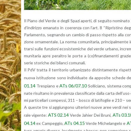
Il Piano del Verde e degli Spazi aper­ti, di se­gui­to no­mi­na­to 
d’in­di­riz­zo ema­na­to in coe­ren­za con l’art. 8 “Ri­pri­sti­no 
Par­la­men­to, se­gnan­do un cam­bio di passo ri­spet­to alla con­ce
zio­ne or­na­men­ta­le. La norma co­mu­ni­ta­ria, prin­ci­pal­men­te in­
trar­si sulle fun­zio­ni eco­si­ste­mi­che del verde ur­ba­no, in­cr
mu­ni­ta­ria apre pe­ral­tro le porte a (co)fi­nan­zia­men­ti gra­zi
serie sto­ri­che dei bi­lan­ci co­mu­na­li.
Il PdV trat­ta il ter­ri­to­rio ur­ba­niz­za­to di­stin­ta­men­te ri­spe
nuova isti­tu­zio­ne sono in­di­vi­dua­te da ap­po­si­te sche­de 
01.14
ATs 06/07.10
Tre­spia­no e
Sol­li­cia­no, si­ste­ma co
na­te ri­sul­ta­no in pre­va­len­za clas­si­fi­ca­te dalla carta del­l’
mi par­ti­cel­la­ri com­pes­si, 311 – bosco di la­ti­fo­glie e 210 – se­mi
A que­ste tre si ag­giun­go­no ul­te­rio­ri nuove aree verdi nei sub
ATS 02.14
ATs 03.1
ra­le vi­gen­te:
Verde Ja­hier Dei Bruni,
04.14
ATs 04.15
A
ex Cam­peg­gio,
Verde Mi­che­lan­ge­lo e
tu­re agra­rie di­ver­se, lo­cal­men­te a bosco; non com­pa­io­no su­