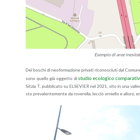
Esem­pio di aree ine­si­ta­
Dei bo­schi di neo­for­ma­zio­ne pri­va­ti ri­co­no­sciu­ti dal Co­mu­ne,
stu­dio eco­lo­gi­co com­pa­ra­ti­
sono quel­lo già og­get­to di
Si­tzia T. pub­bli­ca­to su EL­SE­VIER nel 2021, sito in una val­le­c
sto pre­va­len­te­men­te da ro­ve­rel­la, lec­cio or­niel­lo e al­lo­ro, en