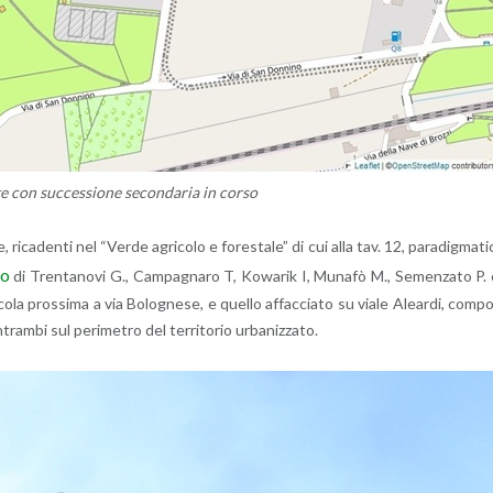
te con suc­ces­sio­ne se­con­da­ria in corso
 ri­ca­den­ti nel “Verde agri­co­lo e fo­re­sta­le” di cui alla tav. 12, pa­ra­dig­ma­ti­
vo
di Tren­ta­no­vi G., Cam­pa­gna­ro T, Ko­warik I, Mu­na­fò M., Se­men­za­to P.
o­la pros­si­ma a via Bo­lo­gne­se, e quel­lo af­fac­cia­to su viale Alear­di, com­p
­tram­bi sul pe­ri­me­tro del ter­ri­to­rio ur­ba­niz­za­to.