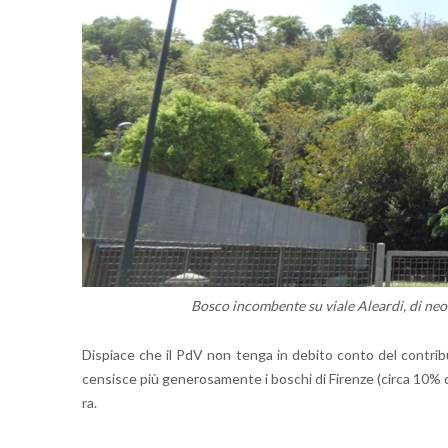
Bosco in­com­ben­te su viale Alear­di, di neo­for
Di­spia­ce che il PdV non tenga in de­bi­to conto del con­tri­bu­to 
cen­si­sce più ge­ne­ro­sa­men­te i bo­schi di Fi­ren­ze (circa 10% de
ra.