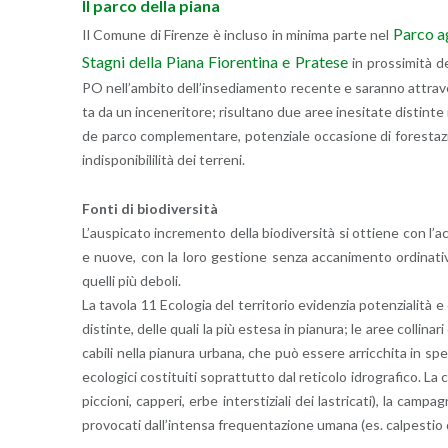
Il parco della piana
Parco ag
Il Co­mu­ne di Fi­ren­ze è in­clu­so in mi­ni­ma parte nel
Sta­gni della Piana Fio­ren­ti­na e Pra­te­se
in pros­si­mi­tà del
PO nel­l’am­bi­to del­l’in­se­dia­men­to re­cen­te e sa­ran­no at­t
ta da un in­ce­ne­ri­to­re; ri­sul­ta­no due aree ine­si­ta­te di­stin­t
de parco com­ple­men­ta­re, po­ten­zia­le oc­ca­sio­ne di fo­re­sta
in­di­spo­ni­bi­li­li­tà dei ter­re­ni.
Fonti di bio­di­v­er­si­tà
L’au­spi­ca­to in­cre­men­to della bio­di­v­er­si­tà si ot­tie­ne con l
e nuove, con la loro ge­stio­ne senza ac­ca­ni­men­to or­di­na­ti­vo e 
quel­li più de­bo­li.
La ta­vo­la 11 Eco­lo­gia del ter­ri­to­rio evi­den­zia po­ten­zia­li­tà e 
di­stin­te, delle quali la più este­sa in pia­nu­ra; le aree col­li­na­r
ca­bi­li nella pia­nu­ra ur­ba­na, che può es­se­re ar­ric­chi­ta in sp
eco­lo­gi­ci co­sti­tui­ti so­prat­tut­to dal re­ti­co­lo idro­gra­fi­co. La
pic­cio­ni, cap­pe­ri, erbe in­ter­sti­zia­li dei la­stri­ca­ti), la cam­
pro­vo­ca­ti dal­l’in­ten­sa fre­quen­ta­zio­ne umana (es. cal­pe­stio 