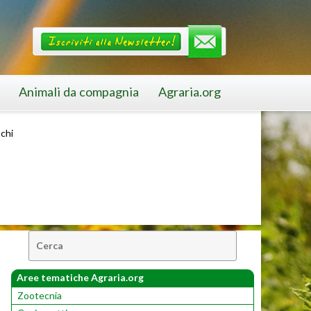
Animali da compagnia
Agraria.org
schi
Cerca:
Aree tematiche Agraria.org
Zootecnia