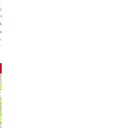
o­
lo
ti
s
te
e;
p­