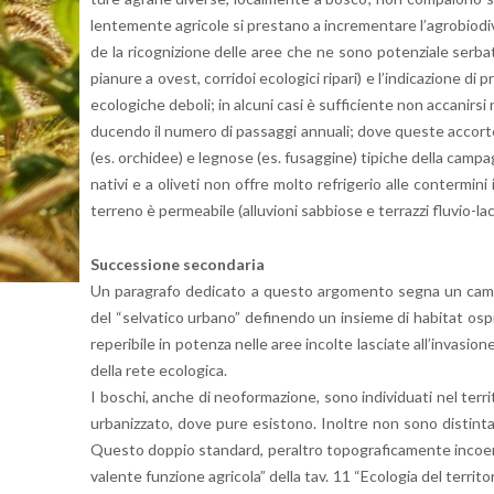
len­te­men­te agri­co­le si pre­sta­no a in­cre­men­ta­re l’a­gro­bio­di­ve
de la ri­co­gni­zio­ne delle aree che ne sono po­ten­zia­le ser­ba­
pia­nu­re a ovest, cor­ri­doi eco­lo­gi­ci ri­pa­ri) e l’in­di­ca­zio­ne d
eco­lo­gi­che de­bo­li; in al­cu­ni casi è suf­fi­cien­te non ac­ca­nir­
du­cen­do il nu­me­ro di pas­sag­gi an­nua­li; dove que­ste ac­cor­t
(es. or­chi­dee) e le­gno­se (es. fu­sag­gi­ne) ti­pi­che della cam­pa­
na­ti­vi e a oli­ve­ti non offre molto re­fri­ge­rio alle con­ter­mi­
ter­re­no è per­mea­bi­le (al­lu­vio­ni sab­bio­se e ter­raz­zi flu­vio-la­c
Suc­ces­sio­ne se­con­da­ria
Un pa­ra­gra­fo de­di­ca­to a que­sto ar­go­men­to segna un cam­bio d
del “sel­va­ti­co ur­ba­no” de­fi­nen­do un in­sie­me di ha­bi­tat os
re­pe­ri­bi­le in po­ten­za nelle aree in­col­te la­scia­te al­l’in­va­sio
della rete eco­lo­gi­ca.
I bo­schi, anche di neo­for­ma­zio­ne, sono in­di­vi­dua­ti nel ter­ri­
ur­ba­niz­za­to, dove pure esi­sto­no. Inol­tre non sono di­stin­ta­
Que­sto dop­pio stan­dard, pe­ral­tro to­po­gra­fi­ca­men­te in­coe­
va­len­te fun­zio­ne agri­co­la” della tav. 11 “Eco­lo­gia del ter­ri­to