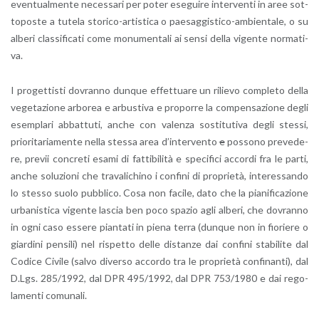
even­tual­men­te ne­ces­sa­ri per poter ese­gui­re in­ter­ven­ti in aree sot­
to­po­ste a tu­te­la sto­ri­co-ar­ti­sti­ca o pae­sag­gi­sti­co-am­bien­ta­le, o su
al­be­ri clas­si­fi­ca­ti come mo­nu­men­ta­li ai sensi della vi­gen­te nor­ma­ti­
va.
I pro­get­ti­sti do­vran­no dun­que ef­fet­tua­re un ri­lie­vo com­ple­to della
ve­ge­ta­zio­ne ar­bo­rea e ar­bu­sti­va e pro­por­re la com­pen­sa­zio­ne degli
esem­pla­ri ab­bat­tu­ti, anche con va­len­za so­sti­tu­ti­va degli stes­si,
prio­ri­ta­ria­men­te nella stes­sa area d’in­ter­ven­to
e
pos­so­no pre­ve­de­
re, pre­vii con­cre­ti esami di fat­ti­bi­li­tà e spe­ci­fi­ci ac­cor­di fra le parti,
anche so­lu­zio­ni che tra­va­li­chi­no i con­fi­ni di pro­prie­tà, in­te­res­san­do
lo stes­so suolo pub­bli­co. Cosa non fa­ci­le, dato che la pia­ni­fi­ca­zio­ne
ur­ba­ni­sti­ca vi­gen­te la­scia ben poco spa­zio agli al­be­ri, che do­vran­no
in ogni caso es­se­re pian­ta­ti in piena terra (dun­que non in fio­rie­re o
giar­di­ni pen­si­li) nel ri­spet­to delle di­stan­ze dai con­fi­ni sta­bi­li­te dal
Co­di­ce Ci­vi­le (salvo di­ver­so ac­cor­do tra le pro­prie­tà con­fi­nan­ti), dal
D.​Lgs. 285/1992, dal DPR 495/1992, dal DPR 753/1980 e dai re­go­
la­men­ti co­mu­na­li.