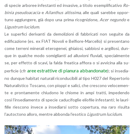
di spe­cie ar­bo­ree in­fe­stan­ti ed in­va­si­ve, a ti­to­lo esem­pli­fi­ca­ti­vo
Ro­
bi­nia pseu­doa­ca­cia
e
Ai­lan­thus al­tis­si­ma
, alle quali sa­reb­be op­por­
tu­no ag­giun­ge­re, già dopo una prima ri­co­gni­zio­ne,
Acer ne­gun­do
e
Li­gu­strum lu­ci­dum
.
Le su­per­fi­ci de­ri­van­ti da de­mo­li­zio­ni di fab­bri­ca­ti non se­gui­te da
edi­fi­ca­zio­ne (es. ex FIAT No­vo­li e Bel­fio­re-Mar­cel­lo) si pre­sen­ta­no
come ter­re­ni mi­ne­ra­li ete­ro­ge­nei, ghia­io­si, sab­bio­si e ar­gil­lo­si, dun­
que in qual­che modo so­mi­glian­ti ad al­lu­vio­ni flu­via­li, spe­cial­men­te
se, per ef­fet­to di scavi, la falda frea­ti­ca af­fio­ra o si av­vi­ci­na alla su­
aree estrat­ti­ve di pia­nu­ra ab­ban­do­na­te
per­fi­cie (cfr
); si in­se­dia­
no dun­que ha­bi­tat na­tu­ra­li ri­con­du­ci­bi­li al tipo H027 del Re­per­to­rio
Na­tu­ra­li­sti­co To­sca­no, con piop­pi e sa­li­ci, che cre­sco­no ve­lo­ce­men­
te e pron­ta­men­te chiu­do­no le chio­me in ampi trat­ti, im­pe­den­do
così l’in­se­dia­men­to di spe­cie ca­du­ci­fo­glie elio­fi­le in­fe­stan­ti; le lau­ri­
fil­le rie­sco­no in­ve­ce a in­se­diar­si sotto co­per­tu­ra, ma raro ri­sul­ta
l’au­toc­to­no al­lo­ro, men­tre ab­bon­da l’e­so­ti­co
Li­gu­strum lu­ci­dum
.