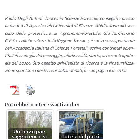
Paolo Degli An­to­ni: Lau­rea in Scien­ze Fo­re­sta­li, con­se­gui­ta pres­so
la fa­col­tà di Agra­ria del­l’U­ni­ver­si­tà di Fi­ren­ze. Abi­li­ta­zio­ne al­l’e­ser­
ci­zio della pro­fes­sio­ne di Agro­no­mo-Fo­re­sta­le. Già fun­zio­na­rio
C.F.S. e col­la­bo­ra­to­re della Re­gio­ne To­sca­na, è socio cor­ri­spon­den­te
del­l’Ac­ca­de­mia Ita­lia­na di Scien­ze Fo­re­sta­li, scri­ve con­tri­bu­ti scien­
ti­fi­ci di eco­lo­gia del pae­sag­gio, bio­di­v­er­si­tà, sto­ria, arte e an­tro­po­lo­
gia del bosco. Suo og­get­to pri­vi­le­gia­to di ri­cer­ca è la ri­na­tu­ra­liz­za­
zio­ne spon­ta­nea dei ter­re­ni ab­ban­do­na­ti, in cam­pa­gna e in città.
Po­treb­be­ro in­te­res­sar­ti anche:
Un terzo pae­
sag­gio eu­ro-si­
Tu­te­la del pa­tri­