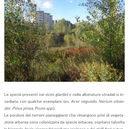
Le spe­cie pre­sen­ti nei vi­ci­ni giar­di­ni e nelle al­be­ra­tu­re stra­da­li si in­
se­dia­no con qual­che esem­pla­re (es.
Acer ne­gun­do, Ne­rium olean­
der
,
Pinus pinea, Pruns spp.
).
Le por­zio­ni dei ter­re­ni pia­neg­gian­ti che ri­man­go­no privi di ve­ge­ta­
zio­ne ar­bo­rea sono co­lo­niz­za­te da spe­cie er­ba­cee, ospi­ta­no tal­vol­ta
la bien­na­le
Inula vi­sco­sa
dal pro­fu­mo re­si­no­so e dai gial­li fiori au­tun­