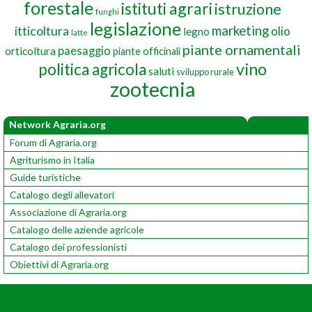
forestale
istituti agrari
istruzione
funghi
legislazione
marketing
itticoltura
olio
legno
latte
piante ornamentali
paesaggio
orticoltura
piante officinali
vino
politica agricola
saluti
sviluppo rurale
zootecnia
Network Agraria.org
Forum di Agraria.org
Agriturismo in Italia
Guide turistiche
Catalogo degli allevatori
Associazione di Agraria.org
Catalogo delle aziende agricole
Catalogo dei professionisti
Obiettivi di Agraria.org