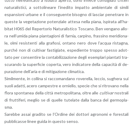
tut­to nel­l’e­di­fi­ca­to a iso­la­to aper­to, sono in­ve­ce con­si­glia­ti cri­te­ri
na­tu­ra­li­sti­ci, a sot­to­li­nea­re l’i­ne­di­to im­pat­to am­bien­ta­le di si­mi­li
espan­sio­ni ur­ba­ne e il con­se­guen­te bi­so­gno di la­sciar pe­ne­tra­re in
que­ste la ve­ge­ta­zio­ne po­ten­zia­le at­te­sa nella piana, ispi­ra­ta al­l’ha­
bi­tat H065 del Re­per­to­rio Na­tu­ra­li­sti­co To­sca­no. Ben ven­ga­no al­lo­
ra nel­l’u­mi­da piana pian­ta­gio­ni di far­nia, car­pi­no, fras­si­no me­ri­dio­na­
le, olmi re­si­sten­ti alla gra­fio­si, on­ta­no nero dove l’ac­qua ri­sta­gna,
pur­ché non di cul­ti­var fa­sti­gia­te, espe­dien­te trop­po spes­so adot­
ta­to per con­sen­ti­re la con­ta­bi­liz­za­zio­ne degli esem­pla­ri pian­ta­ti tra­
scu­ran­do la su­per­fi­cie co­per­ta, vero in­di­ca­to­re della ca­pa­ci­tà di de­
pu­ra­zio­ne del­l’a­ria e di mi­ti­ga­zio­ne cli­ma­ti­ca.
Si­mil­men­te, in col­li­na si rac­co­man­da­no ro­ve­rel­la, lec­cio, su­ghe­ra sui
suoli adat­ti, acero cam­pe­stre e or­niel­lo, spe­cie che si ri­tro­va­no nella
flora spon­ta­nea della città me­tro­po­li­ta­na, oltre alle
cul­ti­var
no­stra­li
di frut­ti­fe­ri, me­glio se di quel­le tu­te­la­te dalla banca del ger­mo­pla­
sma.
Sa­reb­be assai gra­di­to se l’Or­di­ne dei dot­to­ri agro­no­mi e fo­re­sta­li
pub­bli­cas­se linee guida in que­sto senso.