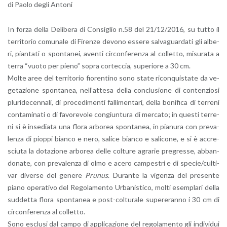
di Paolo degli An­to­ni
In forza della De­li­be­ra di Con­si­glio n.58 del 21/12/2016, su tutto il
ter­ri­to­rio co­mu­na­le di Fi­ren­ze de­vo­no es­se­re sal­va­guar­da­ti gli al­be­
ri, pian­ta­ti o spon­ta­nei, aven­ti cir­con­fe­ren­za al col­let­to, mi­su­ra­ta a
terra “vuoto per pieno” sopra cor­tec­cia, su­pe­rio­re a 30 cm.
Molte aree del ter­ri­to­rio fio­ren­ti­no sono state ri­con­qui­sta­te da ve­
ge­ta­zio­ne spon­ta­nea, nel­l’at­te­sa della con­clu­sio­ne di con­ten­zio­si
plu­ri­de­cen­na­li, di pro­ce­di­men­ti fal­li­men­ta­ri, della bo­ni­fi­ca di ter­re­ni
con­ta­mi­na­ti o di fa­vo­re­vo­le con­giun­tu­ra di mer­ca­to; in que­sti ter­re­
ni si è in­se­dia­ta una flora ar­bo­rea spon­ta­nea, in pia­nu­ra con pre­va­
len­za di piop­pi bian­co e nero, sa­li­ce bian­co e sa­li­co­ne, e si è ac­cre­
sciu­ta la do­ta­zio­ne ar­bo­rea delle col­tu­re agra­rie pre­gres­se, ab­ban­
do­na­te, con pre­va­len­za di olmo e acero cam­pe­stri e di spe­cie/cul­ti­
var di­ver­se del ge­ne­re
Pru­nus
. Du­ran­te la vi­gen­za del pre­sen­te
piano ope­ra­ti­vo del Re­go­la­men­to Ur­ba­ni­sti­co, molti esem­pla­ri della
sud­det­ta flora spon­ta­nea e po­st-col­tu­ra­le su­pe­re­ran­no i 30 cm di
cir­con­fe­ren­za al col­let­to.
Sono esclu­si dal campo di ap­pli­ca­zio­ne del re­go­la­men­to gli in­di­vi­dui