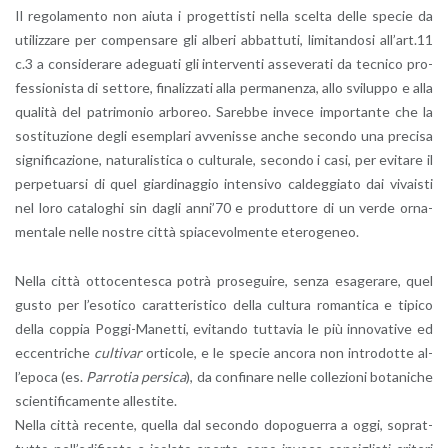
Il re­go­la­men­to non aiuta i pro­get­ti­sti nella scel­ta delle spe­cie da
uti­liz­za­re per com­pen­sa­re gli al­be­ri ab­bat­tu­ti, li­mi­tan­do­si al­l’art.11
c.3 a con­si­de­ra­re ade­gua­ti gli in­ter­ven­ti as­se­ve­ra­ti da tec­ni­co pro­
fes­sio­ni­sta di set­to­re, fi­na­liz­za­ti alla per­ma­nen­za, allo svi­lup­po e alla
qua­li­tà del pa­tri­mo­nio ar­bo­reo. Sa­reb­be in­ve­ce im­por­tan­te che la
so­sti­tu­zio­ne degli esem­pla­ri av­ve­nis­se anche se­con­do una pre­ci­sa
si­gni­fi­ca­zio­ne, na­tu­ra­li­sti­ca o cul­tu­ra­le, se­con­do i casi, per evi­ta­re il
per­pe­tuar­si di quel giar­di­nag­gio in­ten­si­vo cal­deg­gia­to dai vi­vai­sti
nel loro ca­ta­lo­ghi sin dagli an­ni’70 e pro­dut­to­re di un verde or­na­
men­ta­le nelle no­stre città spia­ce­vol­men­te ete­ro­ge­neo.
Nella città ot­to­cen­te­sca potrà pro­se­gui­re, senza esa­ge­ra­re, quel
gusto per l’e­so­ti­co ca­rat­te­ri­sti­co della cul­tu­ra ro­man­ti­ca e ti­pi­co
della cop­pia Pog­gi-Ma­net­ti, evi­tan­do tut­ta­via le più in­no­va­ti­ve ed
ec­cen­tri­che
cul­ti­var
or­ti­co­le, e le spe­cie an­co­ra non in­tro­dot­te al­
l’e­po­ca (es.
Par­ro­tia per­si­ca
), da con­fi­na­re nelle col­le­zio­ni bo­ta­ni­che
scien­ti­fi­ca­men­te al­le­sti­te.
Nella città re­cen­te, quel­la dal se­con­do do­po­guer­ra a oggi, so­prat­