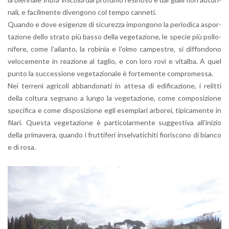
na­li, e fa­cil­men­te di­ven­go­no col tempo can­ne­ti.
Quan­do e dove esi­gen­ze di si­cu­rez­za im­pon­go­no la pe­rio­di­ca aspor­
ta­zio­ne dello stra­to più basso della ve­ge­ta­zio­ne, le spe­cie più pol­lo­
ni­fe­re, come l’ai­lan­to, la ro­bi­nia e l’ol­mo cam­pe­stre, si dif­fon­do­no
ve­lo­ce­men­te in rea­zio­ne al ta­glio, e con loro rovi e vi­tal­ba. A quel
punto la suc­ces­sio­ne ve­ge­ta­zio­na­le è for­te­men­te com­pro­mes­sa.
Nei ter­re­ni agri­co­li ab­ban­do­na­ti in at­te­sa di edi­fi­ca­zio­ne, i re­lit­ti
della col­tu­ra se­gna­no a lungo la ve­ge­ta­zio­ne, come com­po­si­zio­ne
spe­ci­fi­ca e come di­spo­si­zio­ne egli esem­pla­ri ar­bo­rei, ti­pi­ca­men­te in
fi­la­ri. Que­sta ve­ge­ta­zio­ne è par­ti­co­lar­men­te sug­ge­sti­va al­l’i­ni­zio
della pri­ma­ve­ra, quan­do i frut­ti­fe­ri in­sel­va­ti­chi­ti fio­ri­sco­no di bian­co
e di rosa.