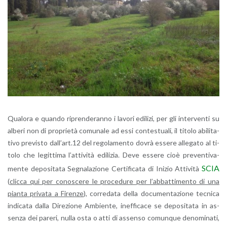
Qua­lo­ra e quan­do ri­pren­de­ran­no i la­vo­ri edi­li­zi, per gli in­ter­ven­ti su
al­be­ri non di pro­prie­tà co­mu­na­le ad essi con­te­stua­li, il ti­to­lo abi­li­ta­
ti­vo pre­vi­sto dal­l’art.12 del re­go­la­men­to dovrà es­se­re al­le­ga­to al ti­
to­lo che le­git­ti­ma l’at­ti­vi­tà edi­li­zia. Deve es­se­re cioè pre­ven­ti­va­
SCIA
men­te de­po­si­ta­ta Se­gna­la­zio­ne Cer­ti­fi­ca­ta di Ini­zio At­ti­vi­tà
(
clic­ca qui per co­no­sce­re le pro­ce­du­re per l’ab­bat­ti­men­to di una
pian­ta pri­va­ta a Fi­ren­ze
), cor­re­da­ta della do­cu­men­ta­zio­ne tec­ni­ca
in­di­ca­ta dalla Di­re­zio­ne Am­bien­te, inef­fi­ca­ce se de­po­si­ta­ta in as­
sen­za dei pa­re­ri, nulla osta o atti di as­sen­so co­mun­que de­no­mi­na­ti,