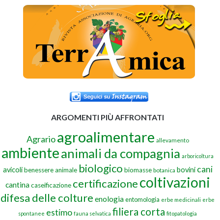
ARGOMENTI PIÙ AFFRONTATI
agroalimentare
Agrario
allevamento
ambiente
animali da compagnia
arboricoltura
biologico
cani
avicoli
bovini
benessere animale
biomasse
botanica
coltivazioni
certificazione
cantina
caseificazione
difesa delle colture
enologia
entomologia
erbe medicinali
erbe
filiera corta
estimo
spontanee
fauna selvatica
fitopatologia