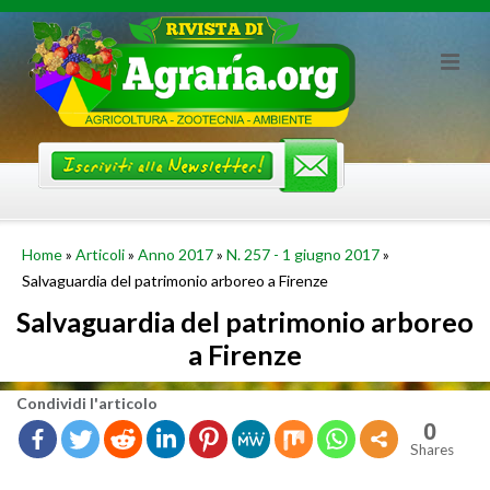
Skip
to
content
Home
»
Articoli
»
Anno 2017
»
N. 257 - 1 giugno 2017
»
Salvaguardia del patrimonio arboreo a Firenze
Salvaguardia del patrimonio arboreo
a Firenze
Con­di­vi­di l'ar­ti­co­lo
0
Shares