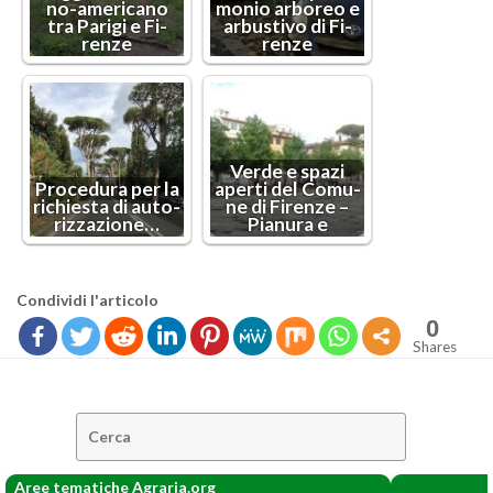
no-ame­ri­ca­no
mo­nio ar­bo­reo e
tra Pa­ri­gi e Fi­
ar­bu­sti­vo di Fi­
ren­ze
ren­ze
Verde e spazi
Pro­ce­du­ra per la
aper­ti del Co­mu­
ri­chie­sta di au­to­
ne di Fi­ren­ze –
riz­za­zio­ne…
Pia­nu­ra e
Con­di­vi­di l'ar­ti­co­lo
0
Shares
Cerca:
Aree tematiche Agraria.org