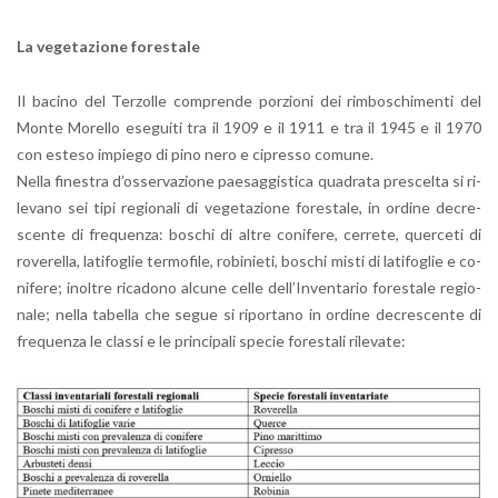
La ve­ge­ta­zio­ne fo­re­sta­le
Il ba­ci­no del Ter­zol­le com­pren­de por­zio­ni dei rim­bo­schi­men­ti del
Monte Mo­rel­lo ese­gui­ti tra il 1909 e il 1911 e tra il 1945 e il 1970
con este­so im­pie­go di pino nero e ci­pres­so co­mu­ne.
Nella fi­ne­stra d’os­ser­va­zio­ne pae­sag­gi­sti­ca qua­dra­ta pre­scel­ta si ri­
le­va­no sei tipi re­gio­na­li di ve­ge­ta­zio­ne fo­re­sta­le, in or­di­ne de­cre­
scen­te di fre­quen­za: bo­schi di altre co­ni­fe­re, cer­re­te, quer­ce­ti di
ro­ve­rel­la, la­ti­fo­glie ter­mo­fi­le, ro­bi­nie­ti, bo­schi misti di la­ti­fo­glie e co­
ni­fe­re; inol­tre ri­ca­do­no al­cu­ne celle del­l’In­ven­ta­rio fo­re­sta­le re­gio­
na­le; nella ta­bel­la che segue si ri­por­ta­no in or­di­ne de­cre­scen­te di
fre­quen­za le clas­si e le prin­ci­pa­li spe­cie fo­re­sta­li ri­le­va­te: