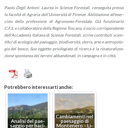
Paolo Degli An­to­ni: Lau­rea in Scien­ze Fo­re­sta­li, con­se­gui­ta pres­so
la fa­col­tà di Agra­ria del­l’U­ni­ver­si­tà di Fi­ren­ze. Abi­li­ta­zio­ne al­l’e­ser­
ci­zio della pro­fes­sio­ne di Agro­no­mo-Fo­re­sta­le. Già fun­zio­na­rio
C.F.S. e col­la­bo­ra­to­re della Re­gio­ne To­sca­na, è socio cor­ri­spon­den­te
del­l’Ac­ca­de­mia Ita­lia­na di Scien­ze Fo­re­sta­li, scri­ve con­tri­bu­ti scien­
ti­fi­ci di eco­lo­gia del pae­sag­gio, bio­di­v­er­si­tà, sto­ria, arte e an­tro­po­lo­
gia del bosco. Suo og­get­to pri­vi­le­gia­to di ri­cer­ca è la ri­na­tu­ra­liz­za­
zio­ne spon­ta­nea dei ter­re­ni ab­ban­do­na­ti, in cam­pa­gna e in città.
Po­treb­be­ro in­te­res­sar­ti anche:
Cam­bia­men­ti nel
Ana­li­si del pae­
pae­sag­gio di
sag­gio per ba­ci­
Mon­te­ne­ro – Li­