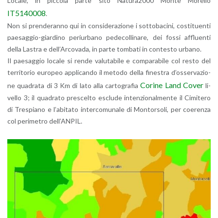
Lo­ca­le, in pic­co­la parte sito Na­tu­ra2000 Monte Mo­rel­lo
IT5140008
.
Non si pren­de­ran­no qui in con­si­de­ra­zio­ne i sot­to­ba­ci­ni, co­sti­tuen­ti
pae­sag­gio-giar­di­no pe­riur­ba­no pe­de­col­li­na­re, dei fossi af­fluen­ti
della La­stra e del­l’Ar­co­va­da, in parte tom­ba­ti in con­te­sto ur­ba­no.
Il pae­sag­gio lo­ca­le si rende va­lu­ta­bi­le e com­pa­ra­bi­le col resto del
ter­ri­to­rio eu­ro­peo ap­pli­can­do il me­to­do della fi­ne­stra d’os­ser­va­zio­
Co­ri­ne Land Cover
ne qua­dra­ta di 3 Km di lato alla car­to­gra­fia
li­
vel­lo 3; il qua­dra­to pre­scel­to esclu­de in­ten­zio­nal­men­te il Ci­mi­te­ro
di Tre­spia­no e l’a­bi­ta­to in­ter­co­mu­na­le di Mon­tor­so­li, per coe­ren­za
col pe­ri­me­tro del­l’AN­PIL.