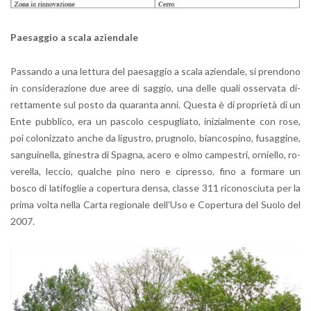
Pae­sag­gio a scala azien­da­le
Pas­san­do a una let­tu­ra del pae­sag­gio a scala azien­da­le, si pren­do­no
in con­si­de­ra­zio­ne due aree di sag­gio, una delle quali os­ser­va­ta di­
ret­ta­men­te sul posto da qua­ran­ta anni. Que­sta è di pro­prie­tà di un
Ente pub­bli­co, era un pa­sco­lo ce­spu­glia­to, ini­zial­men­te con rose,
poi co­lo­niz­za­to anche da li­gu­stro, pru­gno­lo, bian­co­spi­no, fu­sag­gi­ne,
san­gui­nel­la, gi­ne­stra di Spa­gna, acero e olmo cam­pe­stri, or­niel­lo, ro­
ve­rel­la, lec­cio, qual­che pino nero e ci­pres­so. fino a for­ma­re un
bosco di la­ti­fo­glie a co­per­tu­ra densa, clas­se 311 ri­co­no­sciu­ta per la
prima volta nella Carta re­gio­na­le del­l’U­so e Co­per­tu­ra del Suolo del
2007.