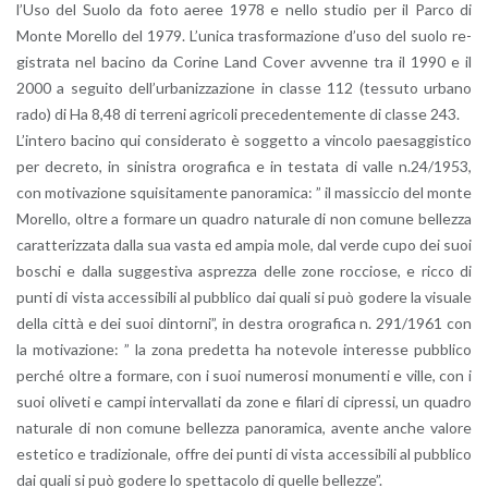
l’U­so del Suolo da foto aeree 1978 e nello stu­dio per il Parco di
Monte Mo­rel­lo del 1979. L’u­ni­ca tra­sfor­ma­zio­ne d’uso del suolo re­
gi­stra­ta nel ba­ci­no da Co­ri­ne Land Cover av­ven­ne tra il 1990 e il
2000 a se­gui­to del­l’ur­ba­niz­za­zio­ne in clas­se 112 (tes­su­to ur­ba­no
rado) di Ha 8,48 di ter­re­ni agri­co­li pre­ce­den­te­men­te di clas­se 243.
L’in­te­ro ba­ci­no qui con­si­de­ra­to è sog­get­to a vin­co­lo pae­sag­gi­sti­co
per de­cre­to, in si­ni­stra oro­gra­fi­ca e in te­sta­ta di valle n.24/1953,
con mo­ti­va­zio­ne squi­si­ta­men­te pa­no­ra­mi­ca: ” il mas­sic­cio del monte
Mo­rel­lo, oltre a for­ma­re un qua­dro na­tu­ra­le di non co­mu­ne bel­lez­za
ca­rat­te­riz­za­ta dalla sua vasta ed ampia mole, dal verde cupo dei suoi
bo­schi e dalla sug­ge­sti­va asprez­za delle zone roc­cio­se, e ricco di
punti di vista ac­ces­si­bi­li al pub­bli­co dai quali si può go­de­re la vi­sua­le
della città e dei suoi din­tor­ni”, in de­stra oro­gra­fi­ca n. 291/1961 con
la mo­ti­va­zio­ne: ” la zona pre­det­ta ha no­te­vo­le in­te­res­se pub­bli­co
per­ché oltre a for­ma­re, con i suoi nu­me­ro­si mo­nu­men­ti e ville, con i
suoi oli­ve­ti e campi in­ter­val­la­ti da zone e fi­la­ri di ci­pres­si, un qua­dro
na­tu­ra­le di non co­mu­ne bel­lez­za pa­no­ra­mi­ca, aven­te anche va­lo­re
este­ti­co e tra­di­zio­na­le, offre dei punti di vista ac­ces­si­bi­li al pub­bli­co
dai quali si può go­de­re lo spet­ta­co­lo di quel­le bel­lez­ze”.