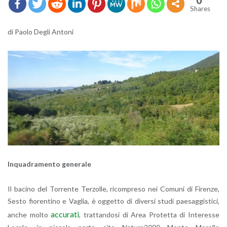
0
Shares
di Paolo Degli An­to­ni
In­qua­dra­men­to ge­ne­ra­le
Il ba­ci­no del Tor­ren­te Ter­zol­le, ri­com­pre­so nei Co­mu­ni di Fi­ren­ze,
Sesto fio­ren­ti­no e Va­glia, è og­get­to di di­ver­si studi pae­sag­gi­sti­ci,
ac­cu­ra­ti
anche molto
, trat­tan­do­si di Area Pro­tet­ta di In­te­res­se