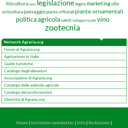
legislazione
marketing
itticoltura
olio
legno
latte
piante ornamentali
paesaggio
orticoltura
piante officinali
vino
politica agricola
saluti
sviluppo rurale
zootecnia
Network Agraria.org
Forum di Agraria.org
Agriturismo in Italia
Guide turistiche
Catalogo degli allevatori
Associazione di Agraria.org
Catalogo delle aziende agricole
Catalogo dei professionisti
Obiettivi di Agraria.org
Home
|
Iscrizione newsletter
|
Info
|
Redazione
|