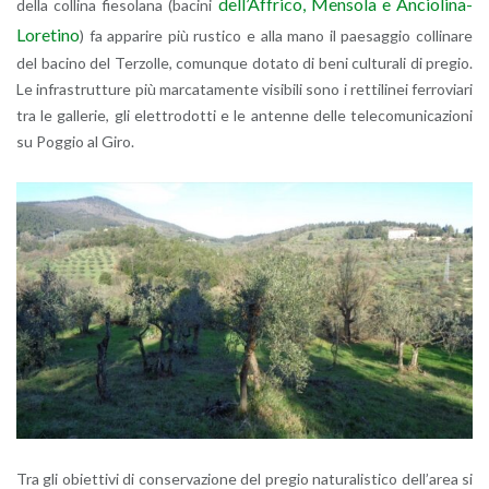
del­l’Af­fri­co, Men­so­la e An­cio­li­na-
della col­li­na fie­so­la­na (ba­ci­ni
Lo­re­ti­no
) fa ap­pa­ri­re più ru­sti­co e alla mano il pae­sag­gio col­li­na­re
del ba­ci­no del Ter­zol­le, co­mun­que do­ta­to di beni cul­tu­ra­li di pre­gio.
Le in­fra­strut­tu­re più mar­ca­ta­men­te vi­si­bi­li sono i ret­ti­li­nei fer­ro­via­ri
tra le gal­le­rie, gli elet­tro­dot­ti e le an­ten­ne delle te­le­co­mu­ni­ca­zio­ni
su Pog­gio al Giro.
Tra gli obiet­ti­vi di con­ser­va­zio­ne del pre­gio na­tu­ra­li­sti­co del­l’a­rea si