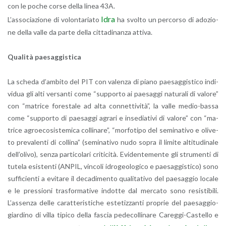
con le poche corse della linea 43A.
Idra
L’as­so­cia­zio­ne di vo­lon­ta­ria­to
ha svol­to un per­cor­so di ado­zio­
ne della valle da parte della cit­ta­di­nan­za at­ti­va.
Qua­li­tà pae­sag­gi­sti­ca
La sche­da d’am­bi­to del PIT con va­len­za di piano pae­sag­gi­sti­co in­di­
vi­dua gli alti ver­san­ti come “sup­por­to ai pae­sag­gi na­tu­ra­li di va­lo­re”
con “ma­tri­ce fo­re­sta­le ad alta con­net­ti­vi­tà”, la valle me­dio-bas­sa
come “sup­por­to di pae­sag­gi agra­ri e in­se­dia­ti­vi di va­lo­re” con “ma­
tri­ce agroe­co­si­ste­mi­ca col­li­na­re”, “mor­fo­ti­po del se­mi­na­ti­vo e oli­ve­
to pre­va­len­ti di col­li­na” (se­mi­na­ti­vo nudo sopra il li­mi­te al­ti­tu­di­na­le
del­l’o­li­vo), senza par­ti­co­la­ri cri­ti­ci­tà. Evi­den­te­men­te gli stru­men­ti di
tu­te­la esi­sten­ti (ANPIL, vin­co­li idro­geo­lo­gi­co e pae­sag­gi­sti­co) sono
suf­fi­cien­ti a evi­ta­re il de­ca­di­men­to qua­li­ta­ti­vo del pae­sag­gio lo­ca­le
e le pres­sio­ni tra­sfor­ma­ti­ve in­dot­te dal mer­ca­to sono re­si­sti­bi­li.
L’as­sen­za delle ca­rat­te­ri­sti­che este­tiz­zan­ti pro­prie del pae­sag­gio-
giar­di­no di villa ti­pi­co della fa­scia pe­de­col­li­na­re Ca­reg­gi-Ca­stel­lo e