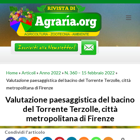
Skip
to
content
Home
»
Articoli
»
Anno 2022
»
N. 360 – 15 febbraio 2022
»
Valutazione paesaggistica del bacino del Torrente Terzolle, città
metropolitana di Firenze
Valutazione paesaggistica del bacino
del Torrente Terzolle, città
metropolitana di Firenze
Con­di­vi­di l'ar­ti­co­lo