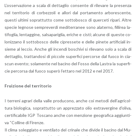
L’os­ser­va­zio­ne a scala di det­ta­glio con­sen­te di ri­le­va­re la pre­sen­za
nel ter­ri­to­rio di cor­bez­zo­li e al­lo­ri dal por­ta­men­to ar­bo­re­scen­te,
que­sti ul­ti­mi so­prat­tut­to come sot­to­bo­sco di quer­ce­ti ri­pa­ri. Altre
spe­cie le­gno­se sem­pre­ver­di me­di­ter­ra­nee sono ala­ter­no, fil­li­rea la­
ti­fo­glia, len­tag­gi­ne, sal­sa­pa­ri­glia, eri­che e cisti; al­cu­ne di que­ste co­
lo­niz­za­no il sot­to­bo­sco delle ci­pres­se­te e delle pi­ne­te ar­ti­fi­cia­li in­
sie­me al lec­cio. Anche gli in­cen­di bo­schi­vi si ri­le­va­no solo a scala di
det­ta­glio, trat­tan­do­si di pic­co­le su­per­fi­ci per­cor­se dal fuoco in cia­
scun even­to; so­la­men­te nel ba­ci­no del Fosso della La­stra la su­per­fi­
cie per­cor­sa dal fuoco su­pe­rò l’et­ta­ro nel 2012 e nel 2017.
Frui­zio­ne del ter­ri­to­rio
I ter­re­ni agra­ri della valle pro­du­co­no, anche coi me­to­di del­l’a­gri­col­
tu­ra bio­lo­g­i­ca, so­prat­tut­to un ap­prez­za­to olio ex­tra­ver­gi­ne d’o­li­va,
cer­ti­fi­ca­bi­le IGP To­sca­no anche con men­zio­ne geo­gra­fi­ca ag­giun­ti­
va “Col­li­ne di Fi­ren­ze.
Il clima so­leg­gia­to e ven­ti­la­to del cri­na­le che di­vi­de il ba­ci­no dal Mu­