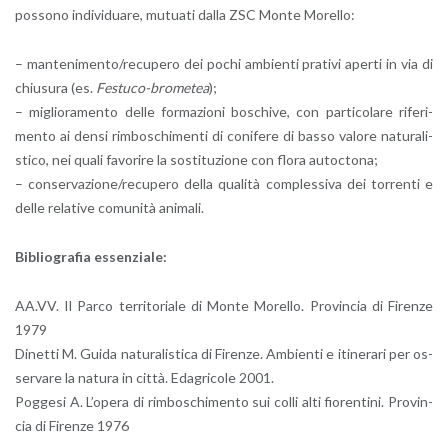
pos­so­no in­di­vi­dua­re, mu­tua­ti dalla ZSC Monte Mo­rel­lo:
– man­te­ni­men­to/re­cu­pe­ro dei pochi am­bien­ti pra­ti­vi aper­ti in via di
chiu­su­ra (es.
Fe­stu­co-bro­me­tea
);
– mi­glio­ra­men­to delle for­ma­zio­ni bo­schi­ve, con par­ti­co­la­re ri­fe­ri­
men­to ai densi rim­bo­schi­men­ti di co­ni­fe­re di basso va­lo­re na­tu­ra­li­
sti­co, nei quali fa­vo­ri­re la so­sti­tu­zio­ne con flora au­toc­to­na;
– con­ser­va­zio­ne/re­cu­pe­ro della qua­li­tà com­ples­si­va dei tor­ren­ti e
delle re­la­ti­ve co­mu­ni­tà ani­ma­li.
Bi­blio­gra­fia es­sen­zia­le:
AA.​VV. Il Parco ter­ri­to­ria­le di Monte Mo­rel­lo. Pro­vin­cia di Fi­ren­ze
1979
Di­net­ti M. Guida na­tu­ra­li­sti­ca di Fi­ren­ze. Am­bien­ti e iti­ne­ra­ri per os­
ser­va­re la na­tu­ra in città. Eda­gri­co­le 2001.
Pog­ge­si A. L’o­pe­ra di rim­bo­schi­men­to sui colli alti fio­ren­ti­ni. Pro­vin­
cia di Fi­ren­ze 1976