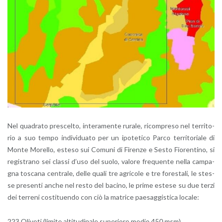
Nel qua­dra­to pre­scel­to, in­te­ra­men­te ru­ra­le, ri­com­pre­so nel ter­ri­to­
rio a suo tempo in­di­vi­dua­to per un ipo­te­ti­co Parco ter­ri­to­ria­le di
Monte Mo­rel­lo, este­so sui Co­mu­ni di Fi­ren­ze e Sesto Fio­ren­ti­no, si
re­gi­stra­no sei clas­si d’uso del suolo, va­lo­re fre­quen­te nella cam­pa­
gna to­sca­na cen­tra­le, delle quali tre agri­co­le e tre fo­re­sta­li, le stes­
se pre­sen­ti anche nel resto del ba­ci­no, le prime este­se su due terzi
dei ter­re­ni co­sti­tuen­do con ciò la ma­tri­ce pae­sag­gi­sti­ca lo­ca­le:
223 Oli­ve­ti (li­mi­te al­ti­tu­di­na­le su­pe­rio­re medio 450 msm)