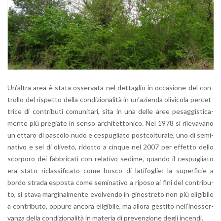
Un’al­tra area è stata os­ser­va­ta nel det­ta­glio in oc­ca­sio­ne del con­
trol­lo del ri­spet­to della con­di­zio­na­li­tà in un’a­zien­da oli­vi­co­la per­cet­
tri­ce di con­tri­bu­ti co­mu­ni­ta­ri, sita in una delle aree pe­sag­gi­sti­ca­
men­te più pre­gia­te in senso ar­chi­tet­to­ni­co. Nel 1978 si ri­le­va­va­no
un et­ta­ro di pa­sco­lo nudo e ce­spu­glia­to post­col­tu­ra­le, uno di se­mi­
na­ti­vo e sei di oli­ve­to, ri­dot­to a cin­que nel 2007 per ef­fet­to dello
scor­po­ro dei fab­bri­ca­ti con re­la­ti­vo se­di­me, quan­do il ce­spu­glia­to
era stato ri­clas­si­fi­ca­to come bosco di la­ti­fo­glie; la su­per­fi­cie a
bordo stra­da espo­sta come se­mi­na­ti­vo a ri­po­so ai fini del con­tri­bu­
to, si stava mar­gi­nal­men­te evol­ven­do in gi­ne­stre­to non più eli­gi­bi­le
a con­tri­bu­to, op­pu­re an­co­ra eli­gi­bi­le, ma al­lo­ra ge­sti­to nel­l’i­nos­ser­
van­za della con­di­zio­na­li­tà in ma­te­ria di pre­ven­zio­ne degli in­cen­di.