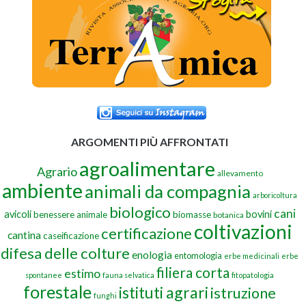
ARGOMENTI PIÙ AFFRONTATI
agroalimentare
Agrario
allevamento
ambiente
animali da compagnia
arboricoltura
biologico
cani
avicoli
bovini
benessere animale
biomasse
botanica
coltivazioni
certificazione
cantina
caseificazione
difesa delle colture
enologia
entomologia
erbe medicinali
erbe
filiera corta
estimo
spontanee
fauna selvatica
fitopatologia
forestale
istituti agrari
istruzione
funghi