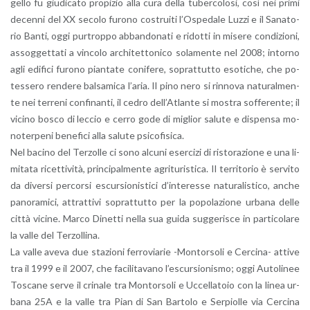
gel­lo fu giu­di­ca­to pro­pi­zio alla cura della tu­ber­co­lo­si, così nei primi
de­cen­ni del XX se­co­lo fu­ro­no co­strui­ti l’O­spe­da­le Luzzi e il Sa­na­to­
rio Banti, oggi pur­trop­po ab­ban­do­na­ti e ri­dot­ti in mi­se­re con­di­zio­ni,
as­sog­get­ta­ti a vin­co­lo ar­chi­tet­to­ni­co so­la­men­te nel 2008; in­tor­no
agli edi­fi­ci fu­ro­no pian­ta­te co­ni­fe­re, so­prat­tut­to eso­ti­che, che po­
tes­se­ro ren­de­re bal­sa­mi­ca l’a­ria. Il pino nero si rin­no­va na­tu­ral­men­
te nei ter­re­ni con­fi­nan­ti, il cedro del­l’A­tlan­te si mo­stra sof­fe­ren­te; il
vi­ci­no bosco di lec­cio e cerro gode di mi­glior sa­lu­te e di­spen­sa mo­
no­ter­pe­ni be­ne­fi­ci alla sa­lu­te psi­co­fi­si­ca.
Nel ba­ci­no del Ter­zol­le ci sono al­cu­ni eser­ci­zi di ri­sto­ra­zio­ne e una li­
mi­ta­ta ri­cet­ti­vi­tà, prin­ci­pal­men­te agri­tu­ri­sti­ca. Il ter­ri­to­rio è ser­vi­to
da di­ver­si per­cor­si escur­sio­ni­sti­ci d’in­te­res­se na­tu­ra­li­sti­co, anche
pa­no­ra­mi­ci, at­trat­ti­vi so­prat­tut­to per la po­po­la­zio­ne ur­ba­na delle
città vi­ci­ne. Marco Di­net­ti nella sua guida sug­ge­ri­sce in par­ti­co­la­re
la valle del Ter­zol­li­na.
La valle aveva due sta­zio­ni fer­ro­via­rie -Mon­tor­so­li e Cer­ci­na- at­ti­ve
tra il 1999 e il 2007, che fa­ci­li­ta­va­no l’e­scur­sio­ni­smo; oggi Au­to­li­nee
To­sca­ne serve il cri­na­le tra Mon­tor­so­li e Uc­cel­la­to­io con la linea ur­
ba­na 25A e la valle tra Pian di San Bar­to­lo e Ser­piol­le via Cer­ci­na