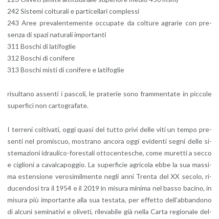
242 Si­ste­mi col­tu­ra­li e par­ti­cel­la­ri com­ples­si
243 Aree pre­va­len­te­men­te oc­cu­pa­te da col­tu­re agra­rie con pre­
sen­za di spazi na­tu­ra­li im­por­tan­ti
311 Bo­schi di la­ti­fo­glie
312 Bo­schi di co­ni­fe­re
313 Bo­schi misti di co­ni­fe­re e la­ti­fo­glie
ri­sul­ta­no as­sen­ti i pa­sco­li, le pra­te­rie sono fram­men­ta­te in pic­co­le
su­per­fi­ci non car­to­gra­fa­te.
I ter­re­ni col­ti­va­ti, oggi quasi del tutto privi delle viti un tempo pre­
sen­ti nel pro­mi­scuo, mo­stra­no an­co­ra oggi evi­den­ti segni delle si­
ste­ma­zio­ni idrau­li­co-fo­re­sta­li ot­to­cen­te­sche, come mu­ret­ti a secco
e ci­glio­ni a ca­val­ca­pog­gio. La su­per­fi­cie agri­co­la ebbe la sua mas­si­
ma esten­sio­ne ve­ro­si­mil­men­te negli anni Tren­ta del XX se­co­lo, ri­
du­cen­do­si tra il 1954 e il 2019 in mi­su­ra mi­ni­ma nel basso ba­ci­no, in
mi­su­ra più im­por­tan­te alla sua te­sta­ta, per ef­fet­to del­l’ab­ban­do­no
di al­cu­ni se­mi­na­ti­vi e oli­ve­ti, ri­le­va­bi­le già nella Carta re­gio­na­le del­