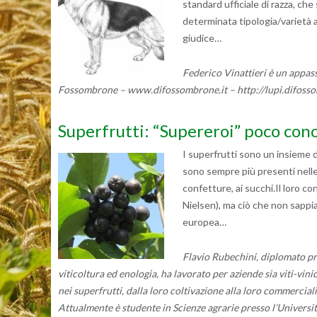
standard ufficiale di razza, che
determinata tipologia/varietà a
giudice…
Federico Vinattieri è un appass
Fossombrone – www.difossombrone.it – http://lupi.difossom
Superfrutti: “Supereroi” poco cono
I superfrutti sono un insieme d
sono sempre più presenti nelle 
confetture, ai succhi.Il loro 
Nielsen), ma ciò che non sappi
europea…
Flavio Rubechini, diplomato pre
viticoltura ed enologia, ha lavorato per aziende sia viti-vinic
nei superfrutti, dalla loro coltivazione alla loro commercia
Attualmente è studente in Scienze agrarie presso l’Università