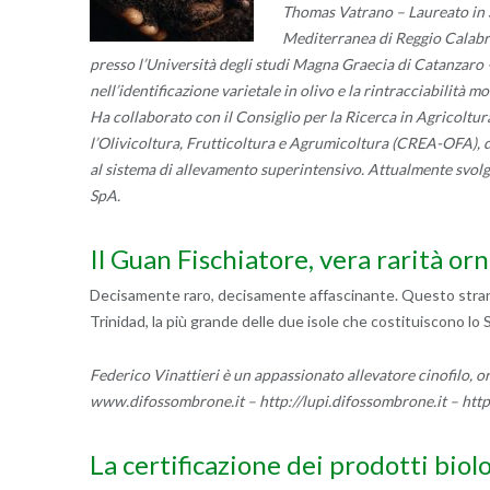
Thomas Vatrano – Laureato in S
Mediterranea di Reggio Calabria
presso l’Università degli studi Magna Graecia di Catanzaro –
nell’identificazione varietale in olivo e la rintracciabilità m
Ha collaborato con il Consiglio per la Ricerca in Agricoltur
l’Olivicoltura, Frutticoltura e Agrumicoltura (CREA-OFA), d
al sistema di allevamento superintensivo. Attualmente svolge
SpA.
Il Guan Fischiatore, vera rarità orn
Decisamente raro, decisamente affascinante. Questo strano u
Trinidad, la più grande delle due isole che costituiscono lo 
Federico Vinattieri è un appassionato allevatore cinofilo, o
www.difossombrone.it – http://lupi.difossombrone.it – http
La certificazione dei prodotti biolog