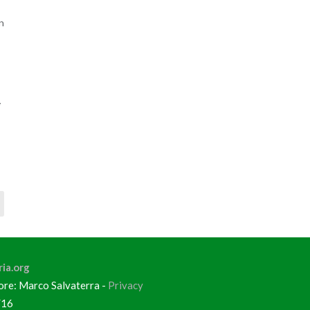
un
ia.org
tore: Marco Salvaterra -
Privacy
/16