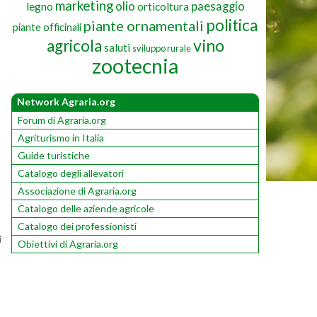
marketing
olio
paesaggio
legno
orticoltura
politica
piante ornamentali
piante officinali
vino
agricola
saluti
sviluppo rurale
zootecnia
Network Agraria.org
Forum di Agraria.org
Agriturismo in Italia
Guide turistiche
Catalogo degli allevatori
Associazione di Agraria.org
Catalogo delle aziende agricole
Catalogo dei professionisti
i
Obiettivi di Agraria.org