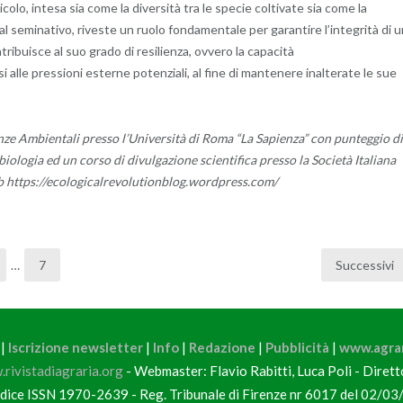
icolo, intesa sia come la diversità tra le specie coltivate sia come la
 al seminativo, riveste un ruolo fondamentale per garantire l’integrità di 
tribuisce al suo grado di resilienza, ovvero la capacità
i alle pressioni esterne potenziali, al fine di mantenere inalterate le sue
enze Ambientali presso l’Università di Roma “La Sapienza” con punteggio di
ologia ed un corso di divulgazione scientifica presso la Società Italiana
 web https://ecologicalrevolutionblog.wordpress.com/
…
7
Successivi
|
Iscrizione newsletter
|
Info
|
Redazione
|
Pubblicità
|
www.agrar
rivistadiagraria.org
- Webmaster: Flavio Rabitti, Luca Poli - Diret
dice ISSN 1970-2639 - Reg. Tribunale di Firenze nr 6017 del 02/03