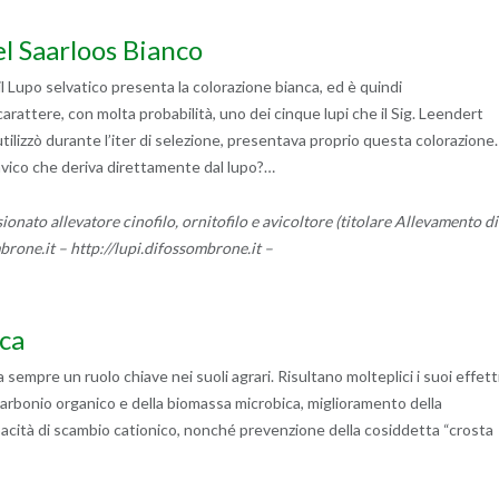
l Saarloos Bianco
Lupo selvatico presenta la colorazione bianca, ed è quindi
arattere, con molta probabilità, uno dei cinque lupi che il Sig. Leendert
utilizzò durante l’iter di selezione, presentava proprio questa colorazione.
avico che deriva direttamente dal lupo?…
ionato allevatore cinofilo, ornitofilo e avicoltore (titolare Allevamento di
ne.it – http://lupi.difossombrone.it –
ica
sempre un ruolo chiave nei suoli agrari. Risultano molteplici i suoi effett
carbonio organico e della biomassa microbica, miglioramento della
apacità di scambio cationico, nonché prevenzione della cosiddetta “crosta