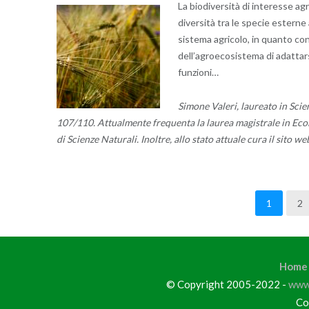
La biodiversità di interesse agr
diversità tra le specie esterne
sistema agricolo, in quanto con
dell’agroecosistema di adattars
funzioni…
Simone Valeri, laureato in Sci
107/110. Attualmente frequenta la laurea magistrale in Ecobi
di Scienze Naturali. Inoltre, allo stato attuale cura il sito
1
2
Navigazione
articoli
Home
© Copyright 2005-2022 -
www.
Co