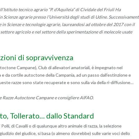
’Istituto tecnico agrario “P. d’Aquileia” di Cividale del Friuli Ha
in Scienze agrarie presso l’Università degli studi di Udine. Successivament
ale in Scienze e tecnologie agrarie, laureandosi ad ottobre del 2017 con il
settore agricolo e nel settore della sperimentazione di molecole usate
zioni di sopravvivenza
utoctone Campane), Club di allevatori amatoriali, è impegnato nel
a e da cortile autoctone della Campania, ad un passo dall’estinzione e
ueste razze sono state recuperate e sono sulla via della ri-diffusione…
te Razze Autoctone Campane e consigliere AIFAO.
o, Tollerato… dallo Standard
di Polli, di Cavalli o di qualunque altro animale di razza, la selezione
 giudizio del giudice, si basa (o almeno dovrebbe) sulle varie voci dello