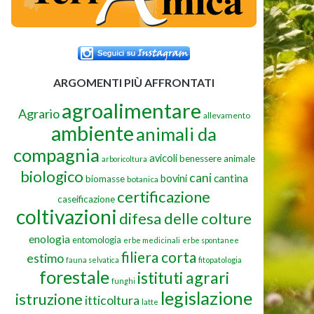
ARGOMENTI PIÙ AFFRONTATI
agroalimentare
Agrario
allevamento
ambiente
animali da
compagnia
avicoli
benessere animale
arboricoltura
biologico
cani
cantina
bovini
biomasse
botanica
certificazione
caseificazione
coltivazioni
difesa delle colture
enologia
entomologia
erbe medicinali
erbe spontanee
filiera corta
estimo
fauna selvatica
fitopatologia
forestale
istituti agrari
funghi
legislazione
istruzione
itticoltura
latte