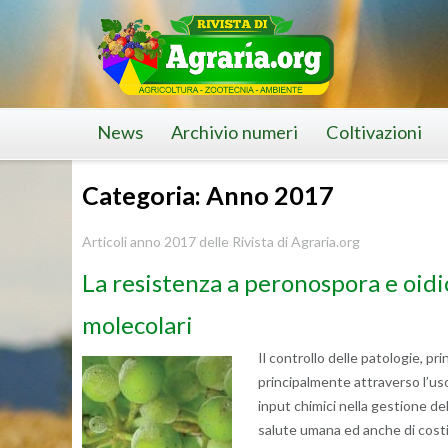
Skip
to
content
News
Archivio numeri
Coltivazioni
Categoria: Anno 2017
Articoli anno 2017 delle Rivista di Agraria.org
La resistenza a peronospora e oidio
molecolari
Il controllo delle patologie, pr
principalmente attraverso l’uso 
input chimici nella gestione del
salute umana ed anche di costi 