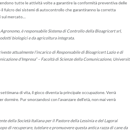
ntendono tutte le attività volte a garantire la conformità preventiva delle
 il fulcro dei sistemi di autocontrollo che garantiranno la corretta
ci sul mercato…
gronomo, è responsabile Sistema di Controllo della Bioagricert srl,
dotti biologici e da agricoltura integrata.
veste attualmente l’incarico di Responsabile di Bioagricert Lazio e di
unicazione d’Impresa” – Facoltà di Scienze della Comunicazione, Universit
a settimana di vita, il gioco diventa la principale occupazione. Verrà
 per dormire. Pur smorzandosi con l’avanzare dell’età, non mai verrà
te della Società Italiana per il Pastore della Lessinia e del Lagorai
copo di recuperare, tutelare e promuovere questa antica razza di cane da