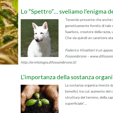
Lo “Spettro”… sveliamo l’enigma de
Tenendo presente che anche il 
geneticamente fornito di tale c
Saarloos, creatore della razza, 
Che sia quindi un carattere at
Federico Vinattieri è un appass
Fossombrone – www.difossombro
http://ornitologia.difossombrone.it)
L’importanza della sostanza organ
La sostanza organica riveste da 
benefici, tra cui: aumento del 
struttura del terreno, della c
superficiale”…