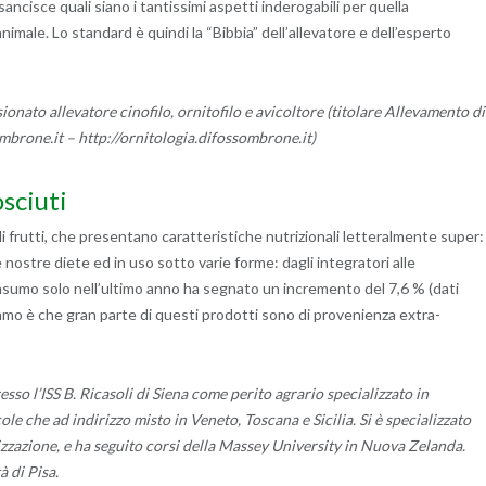
 sancisce quali siano i tantissimi aspetti inderogabili per quella
nimale. Lo standard è quindi la “Bibbia” dell’allevatore e dell’esperto
ionato allevatore cinofilo, ornitofilo e avicoltore (titolare Allevamento di
brone.it – http://ornitologia.difossombrone.it)
sciuti
i frutti, che presentano caratteristiche nutrizionali letteralmente super:
nostre diete ed in uso sotto varie forme: dagli integratori alle
consumo solo nell’ultimo anno ha segnato un incremento del 7,6 % (dati
amo è che gran parte di questi prodotti sono di provenienza extra-
sso l’ISS B. Ricasoli di Siena come perito agrario specializzato in
ole che ad indirizzo misto in Veneto, Toscana e Sicilia. Si è specializzato
lizzazione, e ha seguito corsi della Massey University in Nuova Zelanda.
 di Pisa.