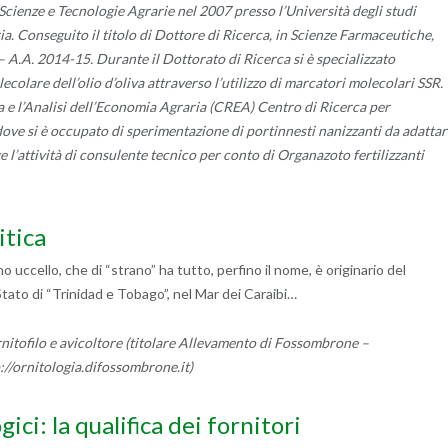
cienze e Tecnologie Agrarie nel 2007 presso l’Università degli studi
. Conseguito il titolo di Dottore di Ricerca, in Scienze Farmaceutiche,
 A.A. 2014-15. Durante il Dottorato di Ricerca si è specializzato
olecolare dell’olio d’oliva attraverso l’utilizzo di marcatori molecolari SSR.
a e l’Analisi dell’Economia Agraria (CREA) Centro di Ricerca per
ove si è occupato di sperimentazione di portinnesti nanizzanti da adattar
 l’attività di consulente tecnico per conto di Organazoto fertilizzanti
itica
ccello, che di “strano” ha tutto, perfino il nome, è originario del
Stato di “Trinidad e Tobago”, nel Mar dei Caraibi…
rnitofilo e avicoltore (titolare Allevamento di Fossombrone –
://ornitologia.difossombrone.it)
ici: la qualifica dei fornitori