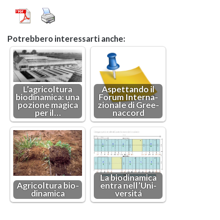
Po­treb­be­ro in­te­res­sar­ti anche:
L’a­gri­col­tu­ra
Aspet­tan­do il
bio­di­n­a­mi­ca: una
Forum In­ter­na­
po­zio­ne ma­gi­ca
zio­na­le di Gree­
per il…
nac­cord
La bio­di­n­a­mi­ca
Agri­col­tu­ra bio­
entra nel­l’U­ni­
di­n­a­mi­ca
ver­sitá