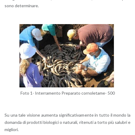
so­no de­ter­mi­na­re.
Foto 1- In­ter­ra­men­to Pre­pa­ra­to cor­no­le­ta­me- 500
Su una tale vi­sio­ne au­men­ta si­gni­fi­ca­ti­va­men­te in tutto il mondo la
do­man­da di pro­dot­ti bio­lo­g­i­ci o na­tu­ra­li, ri­te­nu­ti a torto più sa­lu­bri e
mi­glio­ri.