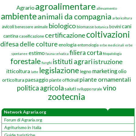
agroalimentare
Agrario
allevamento
ambiente
animali da compagnia
arboricoltura
biologico
cani
avicoli
bovini
benessere animale
biomasse
botanica
coltivazioni
certificazione
cantina
caseificazione
difesa delle colture
enologia
entomologia
erbe medicinali
erbe
filiera corta
estimo
spontanee
fauna selvatica
fitopatologia
forestale
istituti agrari
istruzione
funghi
legislazione
marketing
itticoltura
olio
legno
latte
piante ornamentali
paesaggio
orticoltura
piante officinali
vino
politica agricola
saluti
sviluppo rurale
zootecnia
Network Agraria.org
Forum di Agraria.org
Agriturismo in Italia
Guide turistiche