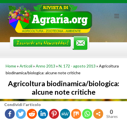
Skip
to
content
Home
»
Articoli
»
Anno 2013
»
N. 172 - agosto 2013
»
Agricoltura
biodinamica/biologica: alcune note critiche
Agricoltura biodinamica/biologica:
alcune note critiche
Con­di­vi­di l'ar­ti­co­lo
0
Shares