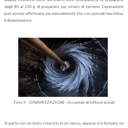
dagli 80 ai 250 g di pre­pa­ra­to per et­ta­ro di ter­re­no. L’o­pe­ra­zio­ne
può es­se­re ef­fet­tua­ta sia ma­nual­men­te che con spe­cia­li mac­chi­ne,
il di­na­miz­za­to­re.
Foto 3 – DI­NA­MIZ­ZA­ZIO­NE- Ac­cu­mu­lo di in­flus­si astra­li
Si parte con un moto ro­ta­to­rio in un senso, ap­pe­na si è for­ma­to un