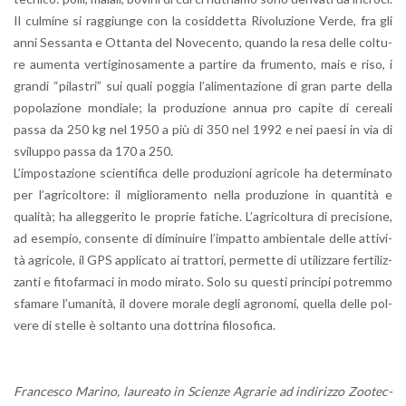
Il cul­mi­ne si rag­giun­ge con la co­sid­det­ta Ri­vo­lu­zio­ne Verde, fra gli
anni Ses­san­ta e Ot­tan­ta del No­ve­cen­to, quan­do la resa delle col­tu­
re au­men­ta ver­ti­gi­no­sa­men­te a par­ti­re da fru­men­to, mais e riso, i
gran­di “pi­la­stri” sui quali pog­gia l’a­li­men­ta­zio­ne di gran parte della
po­po­la­zio­ne mon­dia­le; la pro­du­zio­ne annua pro ca­pi­te di ce­rea­li
passa da 250 kg nel 1950 a più di 350 nel 1992 e nei paesi in via di
svi­lup­po passa da 170 a 250.
L’im­po­sta­zio­ne scien­ti­fi­ca delle pro­du­zio­ni agri­co­le ha de­ter­mi­na­to
per l’a­gri­col­to­re: il mi­glio­ra­men­to nella pro­du­zio­ne in quan­ti­tà e
qua­li­tà; ha al­leg­ge­ri­to le pro­prie fa­ti­che. L’a­gri­col­tu­ra di pre­ci­sio­ne,
ad esem­pio, con­sen­te di di­mi­nui­re l’im­pat­to am­bien­ta­le delle at­ti­vi­
tà agri­co­le, il GPS ap­pli­ca­to ai trat­to­ri, per­met­te di uti­liz­za­re fer­ti­liz­
zan­ti e fi­to­far­ma­ci in modo mi­ra­to. Solo su que­sti prin­ci­pi po­trem­mo
sfa­ma­re l’u­ma­ni­tà, il do­ve­re mo­ra­le degli agro­no­mi, quel­la delle pol­
ve­re di stel­le è sol­tan­to una dot­tri­na fi­lo­so­fi­ca.
Fran­ce­sco Ma­ri­no, lau­rea­to in Scien­ze Agra­rie ad in­di­riz­zo Zoo­tec­