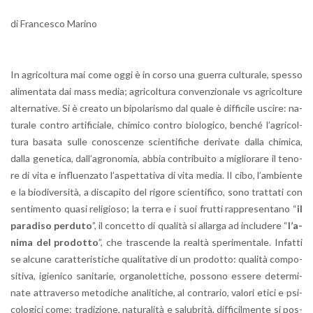
di Fran­ce­sco Ma­ri­no
In agri­col­tu­ra mai come oggi è in corso una guer­ra cul­tu­ra­le, spes­so
ali­men­ta­ta dai mass media; agri­col­tu­ra con­ven­zio­na­le vs agri­col­tu­re
al­ter­na­ti­ve. Si è crea­to un bi­po­la­ri­smo dal quale è dif­fi­ci­le usci­re: na­
tu­ra­le con­tro ar­ti­fi­cia­le, chi­mi­co con­tro bio­lo­g­i­co, ben­ché
l’a­gri­col­
tu­ra ba­sa­ta sulle co­no­scen­ze scien­ti­fi­che de­ri­va­te dalla chi­mi­ca,
dalla ge­ne­ti­ca, dal­l’a­gro­no­mia, abbia con­tri­bui­to a mi­glio­ra­re il te­no­
re di vita e in­fluen­za­to l’a­spet­ta­ti­va di vita media. Il cibo, l’am­bien­te
e la bio­di­v­er­si­tà, a di­sca­pi­to del ri­go­re scien­ti­fi­co, sono trat­ta­ti con
sen­ti­men­to quasi re­li­gio­so; la terra e i suoi frut­ti rap­pre­sen­ta­no “
il
pa­ra­di­so per­du­to
”, il con­cet­to di qua­li­tà si al­lar­ga ad in­clu­de­re “
l’a­
ni­ma del pro­dot­to
”, che tra­scen­de la real­tà spe­ri­men­ta­le. In­fat­ti
se al­cu­ne ca­rat­te­ri­sti­che qua­li­ta­ti­ve di un pro­dot­to: qua­li­tà com­po­
si­ti­va, igie­ni­co sa­ni­ta­rie, or­ga­no­let­ti­che, pos­so­no es­se­re de­ter­mi­
na­te at­tra­ver­so me­to­di­che ana­li­ti­che, al con­tra­rio, va­lo­ri etici e psi­
co­lo­gi­ci come: tra­di­zio­ne, na­tu­ra­li­tà e sa­lu­bri­tà, dif­fi­cil­men­te si pos­