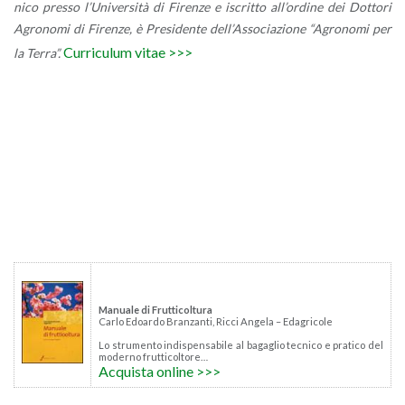
ni­co pres­so l’U­ni­ver­si­tà di Fi­ren­ze e iscrit­to al­l’or­di­ne dei Dot­to­ri
Agro­no­mi di Fi­ren­ze, è Pre­si­den­te del­l’As­so­cia­zio­ne “Agro­no­mi per
Cur­ri­cu­lum vitae >>>
la Terra”.
Ma­nua­le di Frut­ti­col­tu­ra
Carlo Edoar­do Bran­zan­ti, Ricci An­ge­la – Eda­gri­co­le
Lo stru­men­to in­di­spen­sa­bi­le al ba­ga­glio tec­ni­co e pra­ti­co del
mo­der­no frut­ti­col­to­re…
Ac­qui­sta on­li­ne >>>