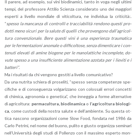
Il pa­re­re, ad esem­pio, sui vini bio­di­n­a­mi­ci, tanto in voga negli ul­ti­mi
tempi, del pro­fes­so­re At­ti­lio Scien­za con­si­de­ra­to uno dei mag­gio­ri
esper­ti a li­vel­lo mon­dia­le di vi­ti­col­tu­ra, ne in­di­vi­dua la cri­ti­ci­tà:.
“
spes­so la man­can­za di con­trol­li e trac­cia­bi­li­tà ren­do­no que­sti pro­
dot­ti meno si­cu­ri per la sa­lu­te di quel­li che pro­ven­go­no dal­l’a­gri­col­
tu­ra con­ven­zio­na­le. Bere que­sti vini è una espe­rien­za trau­ma­ti­ca
per le fer­men­ta­zio­ni ano­ma­le o dif­fi­col­to­se, senza di­men­ti­ca­re i con­
te­nu­ti ele­va­ti di amine bio­ge­ne per le ma­no­lat­ti­che in­com­ple­te, do­
vu­te spes­so a una in­suf­fi­cien­te ali­men­ta­zio­ne azo­ta­ta per i lie­vi­ti e i
bat­te­ri”
.
Ma i ri­sul­ta­ti da chi ven­go­no ge­sti­ti a li­vel­lo co­mu­ni­ca­ti­vo?
Da una nu­tri­ta schie­ra di pro­se­li­ti, “spes­so senza com­pe­ten­ze spe­
ci­fi­che e di con­se­guen­za vol­ga­riz­za­no con co­los­sa­li er­ro­ri con­cet­ti
di chi­mi­ca, agro­no­mia o ge­ne­ti­ca”, che in­neg­gia a forme al­ter­na­ti­ve
di agri­col­tu­ra:
per­ma­cul­tu­ra,
bio­di­n­a­mi­ca
o
l’a­gri­col­tu­ra bio­lo­g­i­
ca
, come cu­sto­di della no­stra sa­lu­te e del­l’am­bien­te. Su que­sta ot­
ti­ca na­sco­no or­ga­niz­za­zio­ni come Slow Food, fon­da­ta nel 1986 da
Carlo Pe­tri­ni, nel nome del buono, pu­li­to e giu­sto or­ga­niz­za se­mi­na­ri
nel­l’U­ni­ver­si­tà degli studi di Pol­len­zo con il mas­si­mo esper­to mon­