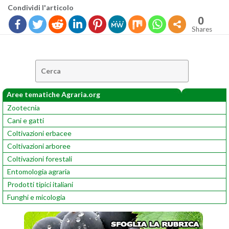
Con­di­vi­di l'ar­ti­co­lo
0
Shares
Cerca:
Aree tematiche Agraria.org
Zootecnia
Cani e gatti
Coltivazioni erbacee
Coltivazioni arboree
Coltivazioni forestali
Entomologia agraria
Prodotti tipici italiani
Funghi e micologia