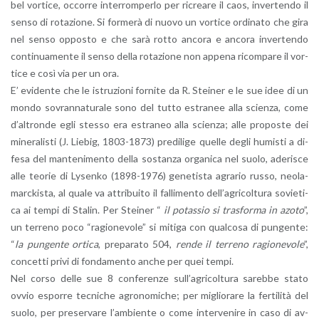
bel vor­ti­ce, oc­cor­re in­ter­rom­per­lo per ri­crea­re il caos, in­ver­ten­do il
senso di ro­ta­zio­ne. Si for­me­rà di nuovo un vor­ti­ce or­di­na­to che gira
nel senso op­po­sto e che sarà rotto an­co­ra e an­co­ra in­ver­ten­do
con­ti­nua­men­te il senso della ro­ta­zio­ne non ap­pe­na ri­com­pa­re il vor­
ti­ce e così via per un ora.
E’ evi­den­te che le istru­zio­ni for­ni­te da R. Stei­ner e le sue idee di un
mondo so­vran­na­tu­ra­le sono del tutto estra­nee alla scien­za, come
d’al­tron­de egli stes­so era estra­neo alla scien­za; alle pro­po­ste dei
mi­ne­ra­li­sti (J. Lie­big, 1803-1873) pre­di­li­ge quel­le degli hu­mi­sti a di­
fe­sa del man­te­ni­men­to della so­stan­za or­ga­ni­ca nel suolo, ade­ri­sce
alle teo­rie di Ly­sen­ko (1898-1976) ge­ne­ti­sta agra­rio russo, neo­la­
marc­ki­sta, al quale va at­tri­bui­to il fal­li­men­to del­l’a­gri­col­tu­ra so­vie­ti­
ca ai tempi di Sta­lin. Per Stei­ner “
il po­tas­sio si tra­sfor­ma in azoto
”,
un ter­re­no poco “ra­gio­ne­vo­le” si mi­ti­ga con qual­co­sa di pun­gen­te:
“
la pun­gen­te or­ti­ca
, pre­pa­ra­to 504,
rende il ter­re­no ra­gio­ne­vo­le
”,
con­cet­ti privi di fon­da­men­to anche per quei tempi.
Nel corso delle sue 8 con­fe­ren­ze sul­l’a­gri­col­tu­ra sa­reb­be stato
ovvio espor­re tec­ni­che agro­no­mi­che; per mi­glio­ra­re la fer­ti­li­tà del
suolo, per pre­ser­va­re l’am­bien­te o come in­ter­ve­ni­re in caso di av­