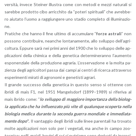
ver­si­tà, in­ve­ce Stei­ner il­lu­stra come con me­to­di e mezzi na­tu­ra­li si
sa­reb­be pro­dot­to cibo ar­ric­chi­to da “po­te­ri spi­ri­tua­li” che avreb­be­
ro aiu­ta­to l’uo­mo a rag­giun­ge­re uno sta­dio com­ple­to di il­lu­mi­na­zio­
ne.
Pra­ti­che che hanno il fine ul­ti­mo di ac­cu­mu­la­re “
forze astra­li
” non
pos­so­no con­tri­bui­re, nean­che lon­ta­na­men­te, allo svi­lup­po del­l’a­gri­
col­tu­ra. Ep­pu­re sarà nei primi anni del 1900 che lo svi­lup­po delle ap­
pli­ca­zio­ni della chi­mi­ca e della ge­ne­ti­ca de­ter­mi­ne­ran­no l’au­men­to
espo­nen­zia­le della pro­du­zio­ne agra­ria. L’os­ser­va­zio­ne e la molta pa­
zien­za degli agri­col­to­ri passa dai campi ai cen­tri di ri­cer­ca at­tra­ver­so
espe­ri­men­ti mi­ra­ti di agro­no­mi e ge­ne­ti­sti agra­ri.
Il gran­de suc­ces­so della ge­ne­ti­ca in que­sto senso si ot­ten­ne con
ibri­di di mais F1, nel 1951 Man­gel­sdorf (1899–1989) si ri­fe­ri­va al
mais ibri­do come: ”
lo svi­lup­po di mag­gio­re im­por­tan­za della bio­lo­g­
ia ap­pli­ca­ta che ha in­fluen­za­to più vite di qua­lun­que sco­per­ta nella
bio­lo­g­ia me­di­ca du­ran­te la se­con­da guer­ra mon­dia­le e im­me­dia­ta­
men­te dopo
”.
Il van­tag­gio degli ibri­di sulle linee pa­ren­ta­li ha tro­va­to
molte ap­pli­ca­zio­ni non solo per i ve­ge­ta­li, ma anche in campo zoo­
tec­ni­co: polli, ma­ia­li, bo­vi­ni di cui ci nu­tria­mo sono de­ri­va­ti da in­cro­ci.