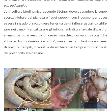
e la pe­da­go­gia
.
L’a­gri­col­to­re bio­di­n­a­mi­co se­con­do Stei­ner deve pos­se­de­re la co­no­
scen­za glo­ba­le del pia­ne­ta e i suoi rap­por­ti con il cosmo, per poter
es­se­re in grado di rac­co­glie­re l’e­ner­gia degli in­flus­si astra­li da uti­liz­
za­re nei campi. Per cat­tu­ra­re gli in­flus­si astra­li ci si av­va­le di parti di
ani­ma­li:
palco
e
ve­sci­ca di cervo ma­schio
,
corna di vacca
“che
abbia par­to­ri­to al­me­no una volta”,
me­sen­te­rio
,
in­te­sti­no
e
cra­nio
di bo­vi­no
, riem­pi­ti, in­ter­ra­ti e dis­sot­ter­ra­ti in tempi e modi ri­chie­sti
dal pro­to­col­lo stei­ne­ria­no.