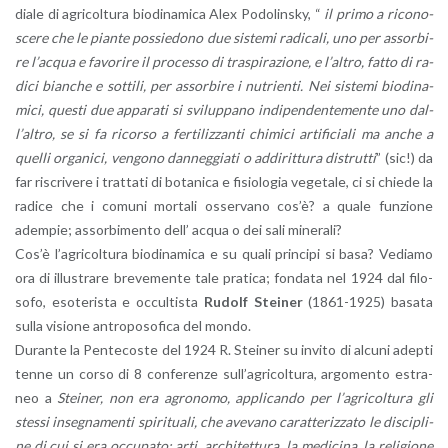
dia­le di agri­col­tu­ra bio­di­n­a­mi­ca Alex Po­do­lin­sky, “
il primo a ri­co­no­
sce­re che le pian­te pos­sie­do­no due si­ste­mi ra­di­ca­li, uno per as­sor­bi­
re l’ac­qua e fa­vo­ri­re il pro­ces­so di tra­spi­ra­zio­ne, e l’al­tro, fatto di ra­
di­ci bian­che e sot­ti­li, per as­sor­bi­re i nu­trien­ti. Nei si­ste­mi bio­di­n­a­
mi­ci, que­sti due ap­pa­ra­ti si svi­lup­pa­no in­di­pen­den­te­men­te uno dal­
l’al­tro, se si fa ri­cor­so a fer­ti­liz­zan­ti chi­mi­ci ar­ti­fi­cia­li ma anche a
quel­li or­ga­ni­ci, ven­go­no dan­neg­gia­ti o ad­di­rit­tu­ra di­strut­ti
” (sic!) da
far ri­scri­ve­re i trat­ta­ti di bo­ta­ni­ca e fi­sio­lo­gia ve­ge­ta­le, ci si chie­de la
ra­di­ce che i co­mu­ni mor­ta­li os­ser­va­no cos’è? a quale fun­zio­ne
adem­pie; as­sor­bi­men­to dell’ acqua o dei sali mi­ne­ra­li?
Cos’è l’a­gri­col­tu­ra bio­di­n­a­mi­ca e su quali prin­ci­pi si basa? Ve­dia­mo
ora di il­lu­stra­re bre­ve­men­te tale pra­ti­ca; fon­da­ta nel 1924 dal fi­lo­
so­fo, eso­te­ri­sta e oc­cul­ti­sta
Ru­dolf Stei­ner
(1861-1925) ba­sa­ta
sulla vi­sio­ne an­tro­po­so­fi­ca del mondo.
Du­ran­te la Pen­te­co­ste del 1924 R. Stei­ner su in­vi­to di al­cu­ni adep­ti
tenne un corso di 8 con­fe­ren­ze sul­l’a­gri­col­tu­ra, ar­go­men­to estra­
neo a
Stei­ner, non era agro­no­mo, ap­pli­can­do per l’a­gri­col­tu­ra gli
stes­si in­se­gna­men­ti spi­ri­tua­li, che ave­va­no ca­rat­te­riz­za­to le di­sci­pli­
ne di cui si era oc­cu­pa­to: arti, ar­chi­tet­tu­ra, la me­di­ci­na, la re­li­gio­ne