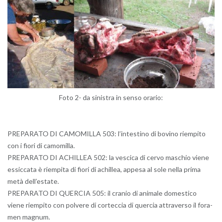
Foto 2- da si­ni­stra in senso ora­rio:
PRE­PA­RA­TO DI CA­MO­MIL­LA 503: l’in­te­sti­no di bo­vi­no riem­pi­to
con i fiori di ca­mo­mil­la.
PRE­PA­RA­TO DI ACHIL­LEA 502: la ve­sci­ca di cervo ma­schio viene
es­sic­ca­ta è riem­pi­ta di fiori di achil­lea, ap­pe­sa al sole nella prima
metà del­l’e­sta­te.
PRE­PA­RA­TO DI QUER­CIA 505: il cra­nio di ani­ma­le do­me­sti­co
viene riem­pi­to con pol­ve­re di cor­tec­cia di quer­cia at­tra­ver­so il fo­ra­
men ma­gnum.