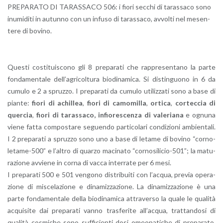
PRE­PA­RA­TO DI TA­RAS­SA­CO 506: i fiori sec­chi di ta­ras­sa­co sono
inu­mi­di­ti in au­tun­no con un in­fu­so di ta­ras­sa­co, av­vol­ti nel me­sen­
te­re di bo­vi­no.
Que­sti co­sti­tui­sco­no gli 8 pre­pa­ra­ti che rap­pre­sen­ta­no la parte
fon­da­men­ta­le del­l’a­gri­col­tu­ra bio­di­n­a­mi­ca. Si di­stin­guo­no in 6 da
cu­mu­lo e 2 a spruz­zo. I pre­pa­ra­ti da cu­mu­lo uti­liz­za­ti sono a base di
pian­te:
fiori di achil­lea
,
fiori di ca­mo­mil­la
,
or­ti­ca
,
cor­tec­cia di
quer­cia
,
fiori di
ta­ras­sa­co,
in­fio­re­scen­za di va­le­ria­na
e ognu­na
viene fatta com­po­sta­re se­guen­do par­ti­co­la­ri con­di­zio­ni am­bien­ta­li.
I 2 pre­pa­ra­ti a spruz­zo sono uno a base di le­ta­me di bo­vi­no “cor­no­
le­ta­me-500” e l’al­tro di quar­zo ma­ci­na­to “cor­no­si­li­cio-501”; la ma­tu­
ra­zio­ne av­vie­ne in corna di vacca in­ter­ra­te per 6 mesi.
I pre­pa­ra­ti 500 e 501 ven­go­no di­stri­bui­ti con l’ac­qua, pre­via ope­ra­
zio­ne di mi­sce­la­zio­ne e di­na­miz­za­zio­ne. La di­na­miz­za­zio­ne è una
parte fon­da­men­ta­le della bio­di­n­a­mi­ca at­tra­ver­so la quale le qua­li­tà
ac­qui­si­te dai pre­pa­ra­ti vanno tra­sfe­ri­te al­l’ac­qua, trat­tan­do­si di
qua­li­tà co­smi­che sono suf­fi­cien­ti dosi omeo­pa­ti­che di pre­pa­ra­to,