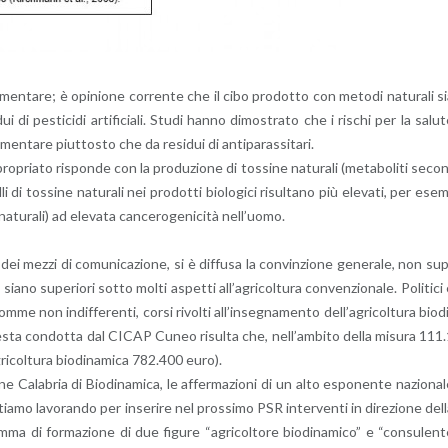
men­ta­re; è opi­nio­ne cor­ren­te che il cibo pro­dot­to con me­to­di na­tu­ra­li s
di pe­sti­ci­di ar­ti­fi­cia­li. Studi hanno di­mo­stra­to che i ri­schi per la sa­lu­
n­ta­re piut­to­sto che da re­si­dui di an­ti­pa­ras­si­ta­ri.
ria­to ri­spon­de con la pro­du­zio­ne di tos­si­ne na­tu­ra­li (me­ta­bo­li­ti se­co
di tos­si­ne na­tu­ra­li nei pro­dot­ti bio­lo­g­i­ci ri­sul­ta­no più ele­va­ti, per ese
a­tu­ra­li) ad ele­va­ta can­ce­ro­ge­ni­ci­tà nel­l’uo­mo.
à dei mezzi di co­mu­ni­ca­zio­ne, si è dif­fu­sa la con­vin­zio­ne ge­ne­ra­le, non su
ve siano su­pe­rio­ri sotto molti aspet­ti al­l’a­gri­col­tu­ra con­ven­zio­na­le. Po­li­ti­ci
omme non in­dif­fe­ren­ti, corsi ri­vol­ti al­l’in­se­gna­men­to del­l’a­gri­col­tu­ra bio­d
e­sta con­dot­ta dal CICAP Cuneo ri­sul­ta che, nel­l’am­bi­to della mi­su­ra 111
­col­tu­ra bio­di­n­a­mi­ca 782.400 euro).
e Ca­la­bria di Bio­di­n­a­mi­ca, le af­fer­ma­zio­ni di un alto espo­nen­te na­zio­na­
 “stia­mo la­vo­ran­do per in­se­ri­re nel pros­si­mo PSR in­ter­ven­ti in di­re­zio­ne del
­ma di for­ma­zio­ne di due fi­gu­re “agri­col­to­re bio­di­n­a­mi­co” e “con­su­len­