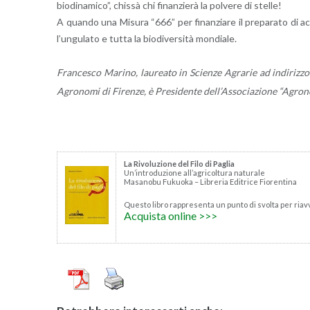
bio­di­n­a­mi­co”, chis­sà chi fi­nan­zie­rà la pol­ve­re di stel­le!
A quan­do una Mi­su­ra “666” per fi­nan­zia­re il pre­pa­ra­to di ach
l’un­gu­la­to e tutta la bio­di­v­er­si­tà mon­dia­le.
Fran­ce­sco Ma­ri­no, lau­rea­to in Scien­ze Agra­rie ad in­di­riz­zo Z
Agro­no­mi di Fi­ren­ze, è Pre­si­den­te del­l’As­so­cia­zio­ne “Agro­
La Ri­vo­lu­zio­ne del Filo di Pa­glia
Un’in­tro­du­zio­ne al­l’a­gri­col­tu­ra na­tu­ra­le
Ma­sa­no­bu Fu­kuo­ka – Li­bre­ria Edi­tri­ce Fio­ren­ti­na
Que­sto libro rap­pre­sen­ta un punto di svol­ta per riav­vi­
Ac­qui­sta on­li­ne >>>