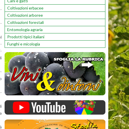
Cani e gatti
Coltivazioni erbacee
a­
Coltivazioni arboree
Coltivazioni forestali
o­
Entomologia agraria
Prodotti tipici italiani
el
Funghi e micologia
p­
i­
di
r­
bo
u­
li
la
tà