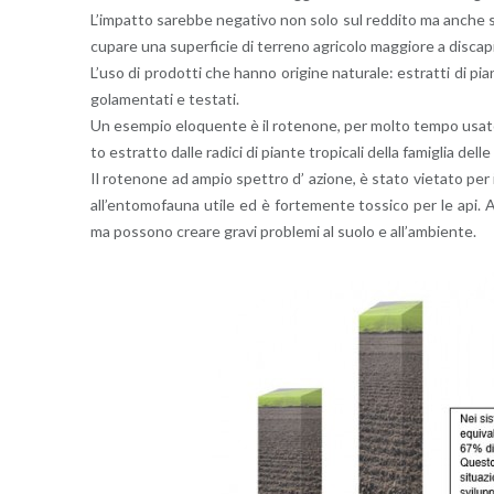
L’im­pat­to sa­reb­be ne­ga­ti­vo non solo sul red­di­to ma anche su
cu­pa­re una su­per­fi­cie di ter­re­no agri­co­lo mag­gio­re a di­sca­pi
L’uso di pro­dot­ti che hanno ori­gi­ne na­tu­ra­le: estrat­ti di pian­te
go­la­men­ta­ti e te­sta­ti.
Un esem­pio elo­quen­te è il ro­te­no­ne, per molto tempo usato in ag
to estrat­to dalle ra­di­ci di pian­te tro­pi­ca­li della fa­mi­glia delle
Il ro­te­no­ne ad ampio spet­tro d’ azio­ne, è stato vie­ta­to per i
al­l’en­to­mo­fau­na utile ed è for­te­men­te tos­si­co per le api. A
ma pos­so­no crea­re gravi pro­ble­mi al suolo e al­l’am­bien­te.