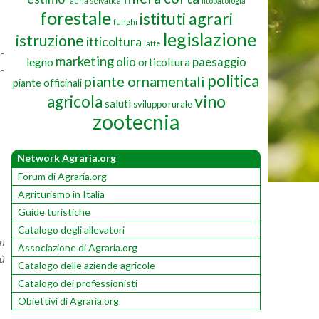
fauna selvatica
fitopatologia
forestale
istituti agrari
funghi
legislazione
istruzione
itticoltura
latte
n­
marketing
olio
paesaggio
legno
orticoltura
e­
politica
piante ornamentali
piante officinali
vino
agricola
saluti
sviluppo rurale
zootecnia
Network Agraria.org
Forum di Agraria.org
Agriturismo in Italia
Guide turistiche
Catalogo degli allevatori
in
Associazione di Agraria.org
iù
Catalogo delle aziende agricole
Catalogo dei professionisti
Obiettivi di Agraria.org