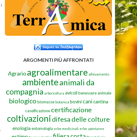
 i
ARGOMENTI PIÙ AFFRONTATI
agroalimentare
Agrario
allevamento
ambiente
animali da
compagnia
avicoli
benessere animale
arboricoltura
biologico
cani
cantina
bovini
biomasse
botanica
certificazione
caseificazione
coltivazioni
difesa delle colture
enologia
entomologia
erbe medicinali
erbe spontanee
­
filiera corta
estimo