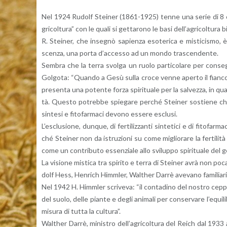
Nel 1924 Ru­dolf Stei­ner (1861-1925) tenne una serie di 8 con­fe­ren
gri­col­tu­ra” con le quali si get­ta­ro­no le basi del­l’a­gri­col­tu­ra bio
R. Stei­ner, che in­se­gnò sa­pien­za eso­te­ri­ca e mi­sti­ci­smo, 
scen­za, una porta d’ac­ces­so ad un mondo tra­scen­den­te.
Sem­bra che la terra svol­ga un ruolo par­ti­co­la­re per con­se­gu
Gol­go­ta: “Quan­do a Gesù sulla croce venne aper­to il fian­co e c
pre­sen­ta una po­ten­te forza spi­ri­tua­le per la sal­vez­za, in quan
tà. Que­sto po­treb­be spie­ga­re per­ché Stei­ner so­stie­ne che me­t
sin­te­si e fi­to­far­ma­ci de­vo­no es­se­re esclu­si.
L’e­sclu­sio­ne, dun­que, di fer­ti­liz­zan­ti sin­te­ti­ci e di fi­to­far
ché Stei­ner non da istru­zio­ni su come mi­glio­ra­re la fer­ti­li­t
come un con­tri­bu­to es­sen­zia­le allo svi­lup­po spi­ri­tua­le del
La vi­sio­ne mi­sti­ca tra spi­ri­to e terra di Stei­ner avrà non poca
dolf Hess, Hen­ri­ch Himm­ler, Wal­ther Darrè ave­va­no fa­mi­lia­ri­tà 
Nel 1942 H. Himm­ler scri­ve­va: “il con­ta­di­no del no­stro ceppo r
del suolo, delle pian­te e degli ani­ma­li per con­ser­va­re l’e­qui­li­
mi­su­ra di tutta la cul­tu­ra”.
Wal­ther Darrè, mi­ni­stro del­l’a­gri­col­tu­ra del Reich dal 1933 al 