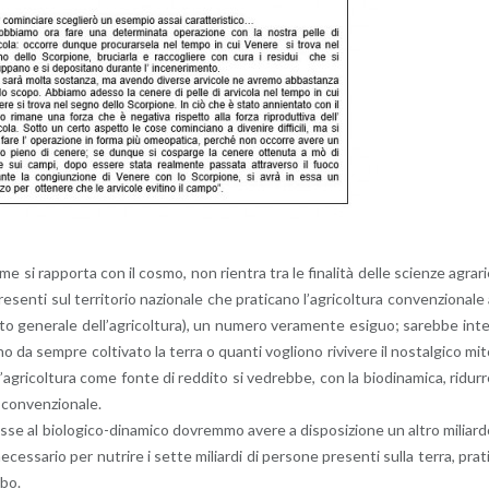
ome si rap­por­ta con il cosmo, non rien­tra tra le fi­na­li­tà delle scien­ze agra­r
sen­ti sul ter­ri­to­rio na­zio­na­le che pra­ti­ca­no l’a­gri­col­tu­ra con­ven­zio­na­le
 ge­ne­ra­le del­l’a­gri­col­tu­ra), un nu­me­ro ve­ra­men­te esi­guo; sa­reb­be in­t
da sem­pre col­ti­va­to la terra o quan­ti vo­glio­no ri­vi­ve­re il no­stal­gi­co mi
’a­gri­col­tu­ra come fonte di red­di­to si ve­dreb­be, con la bio­di­n­a­mi­ca, ri­dur­
 con­ven­zio­na­le.
is­se al bio­lo­g­i­co-di­na­mi­co do­vrem­mo avere a di­spo­si­zio­ne un altro mi­liar­
e­ces­sa­rio per nu­tri­re i sette mi­liar­di di per­so­ne pre­sen­ti sulla terra, pra­t
obo.