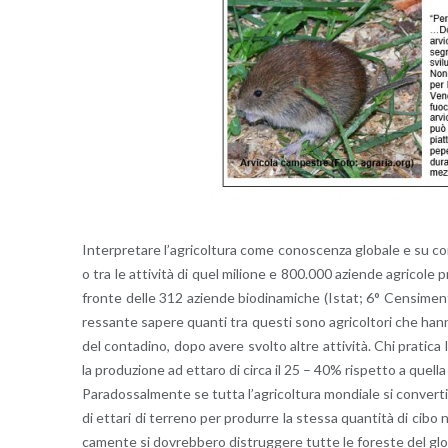
In­ter­pre­ta­re l’a­gri­col­tu­ra come co­no­scen­za glo­ba­le e su c
o tra le at­ti­vi­tà di quel mi­lio­ne e 800.000 azien­de agri­co­le pre­
fron­te delle 312 azien­de bio­di­n­a­mi­che (Istat; 6° Cen­si­men­to
res­san­te sa­pe­re quan­ti tra que­sti sono agri­col­to­ri che hanno 
del con­ta­di­no, dopo avere svol­to altre at­ti­vi­tà. Chi pra­ti­ca l
la pro­du­zio­ne ad et­ta­ro di circa il 25 – 40% ri­spet­to a quel­la
Pa­ra­dos­sal­men­te se tutta l’a­gri­col­tu­ra mon­dia­le si con­ver­t
di et­ta­ri di ter­re­no per pro­dur­re la stes­sa quan­ti­tà di cibo n
ca­men­te si do­vreb­be­ro di­strug­ge­re tutte le fo­re­ste del gl