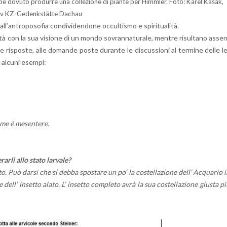
b­be do­vu­to pro­dur­re una col­le­zio­ne di pian­te per Himm­ler. Foto: Karel Kasak,
iv KZ-Ge­denk­stätte Da­chau
l­l’an­tro­po­so­fia con­di­vi­den­do­ne oc­cul­ti­smo e spi­ri­tua­li­tà.
­tà con la sua vi­sio­ne di un mondo so­vran­na­tu­ra­le, men­tre ri­sul­ta­no as­se
le ri­spo­ste, alle do­man­de poste du­ran­te le di­scus­sio­ni al ter­mi­ne delle l
al­cu­ni esem­pi:
me è me­sen­te­re.
rar­li allo stato lar­va­le?
alato. Può darsi che si debba spo­sta­re un po’ la co­stel­la­zio­ne dell’ Ac­qua­rio 
 dell’ in­set­to alato. L’ in­set­to com­ple­to avrà la sua co­stel­la­zio­ne giu­sta p