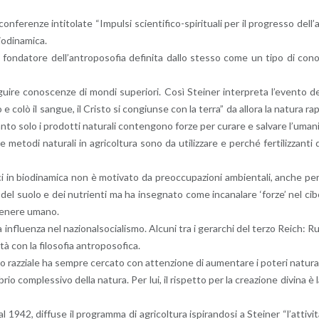
­ze in­ti­to­la­te “Im­pul­si scien­ti­fi­co-spi­ri­tua­li per il pro­gres­so del­l’
­di­n­a­mi­ca.
è fon­da­to­re del­l’an­tro­po­so­fia de­fi­ni­ta dallo stes­so come un tipo di co­n
i­re co­no­scen­ze di mondi su­pe­rio­ri. Così Stei­ner in­ter­pre­ta l’e­ven­to d
olò il san­gue, il Cri­sto si con­giun­se con la terra” da al­lo­ra la na­tu­ra ra
­to solo i pro­dot­ti na­tu­ra­li con­ten­go­no forze per cu­ra­re e sal­va­re l’u­ma­n
o­di na­tu­ra­li in agri­col­tu­ra sono da uti­liz­za­re e per­ché fer­ti­liz­zan­ti 
­ma­ci in bio­di­n­a­mi­ca non è mo­ti­va­to da pre­oc­cu­pa­zio­ni am­bien­ta­li, anche pe
à del suolo e dei nu­trien­ti ma ha in­se­gna­to come in­ca­na­la­re ‘for­ze’ nel ci
 ge­ne­re umano.
 in­fluen­za nel na­zio­nal­so­cia­li­smo. Al­cu­ni tra i ge­rar­chi del terzo Reich: R
con la fi­lo­so­fia an­tro­po­so­fi­ca.
az­zia­le ha sem­pre cer­ca­to con at­ten­zio­ne di au­men­ta­re i po­te­ri na­tu­ra­
brio com­ples­si­vo della na­tu­ra. Per lui, il ri­spet­to per la crea­zio­ne di­vi­na è 
1942, dif­fu­se il pro­gram­ma di agri­col­tu­ra ispi­ran­do­si a Stei­ner “l’at­ti­vi­