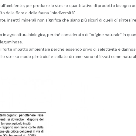
l­l’am­bien­te; per pro­dur­re lo stes­so quan­ti­ta­ti­vo di pro­dot­to bi­so­gna o
­to della flora e della fauna “bio­di­v­er­si­tà”.
, in­set­ti, mi­ne­ra­li non si­gni­fi­ca che siano più si­cu­ri di quel­li di sin­te­si r
ri­col­tu­ra bio­lo­g­i­ca, per­ché con­si­de­ra­to di “ori­gi­ne na­tu­ra­le” in qua
 le­gu­mi­no­se.
l forte im­pat­to am­bien­ta­le per­ché es­sen­do privo di se­let­ti­vi­tà è dan­no­
llo stes­so modo pi­re­troi­di e sol­fa­to di rame sono uti­liz­za­ti come na­tu­ra­l