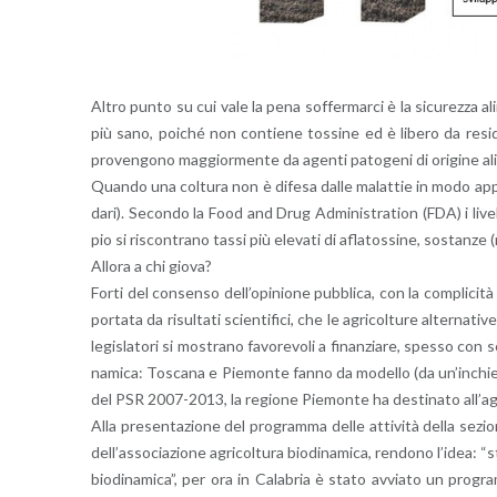
Altro punto su cui vale la pena sof­fer­mar­ci è la si­cu­rez­za ali­
più sano, poi­ché non con­tie­ne tos­si­ne ed è li­be­ro da re­si­dui 
pro­ven­go­no mag­gior­men­te da agen­ti pa­to­ge­ni di ori­gi­ne ali­me
Quan­do una col­tu­ra non è di­fe­sa dalle ma­lat­tie in modo ap­pro­p
da­ri). Se­con­do la Food and Drug Ad­mi­ni­stra­tion (FDA) i li­vel­li 
pio si ri­scon­tra­no tassi più ele­va­ti di afla­tos­si­ne, so­stan­ze (n
Al­lo­ra a chi giova?
Forti del con­sen­so del­l’o­pi­nio­ne pub­bli­ca, con la com­pli­ci­t
por­ta­ta da ri­sul­ta­ti scien­ti­fi­ci, che le agri­col­tu­re al­ter­na­ti­
le­gi­sla­to­ri si mo­stra­no fa­vo­re­vo­li a fi­nan­zia­re, spes­so con s
n­a­mi­ca: To­sca­na e Pie­mon­te fanno da mo­del­lo (da un’in­chi
del PSR 2007-2013, la re­gio­ne Pie­mon­te ha de­sti­na­to al­l’a­gri
Alla pre­sen­ta­zio­ne del pro­gram­ma delle at­ti­vi­tà della se­zio­n
del­l’as­so­cia­zio­ne agri­col­tu­ra bio­di­n­a­mi­ca, ren­do­no l’i­dea:
bio­di­n­a­mi­ca”, per ora in Ca­la­bria è stato av­via­to un pro­gram