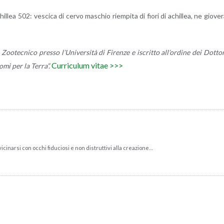
il­lea 502: ve­sci­ca di cervo ma­schio riem­pi­ta di fiori di achil­lea, ne gio­ve­
oo­tec­ni­co pres­so l’U­ni­ver­si­tà di Fi­ren­ze e iscrit­to al­l’or­di­ne dei Dot­to­
Cur­ri­cu­lum vitae >>>
no­mi per la Terra”.
ci­nar­si con occhi fi­du­cio­si e non di­strut­ti­vi alla crea­zio­ne…