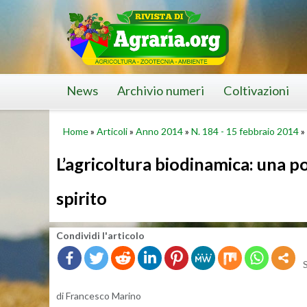
Skip
to
content
News
Archivio numeri
Coltivazioni
Home
»
Articoli
»
Anno 2014
»
N. 184 - 15 febbraio 2014
»
L’agricoltura biodinamica: una p
spirito
Con­di­vi­di l'ar­ti­co­lo
di Fran­ce­sco Ma­ri­no