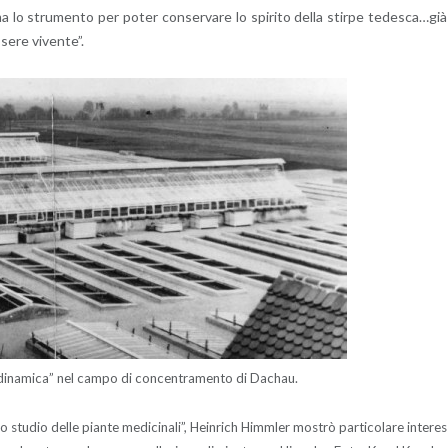
a lo stru­men­to per poter con­ser­va­re lo spi­ri­to della stir­pe te­de­sca…già
se­re vi­ven­te”.
io­di­n­a­mi­ca” nel campo di con­cen­tra­men­to di Da­chau.
o stu­dio delle pian­te me­di­ci­na­li”, Hein­ri­ch Himm­ler mo­strò par­ti­co­la­re in­te­res