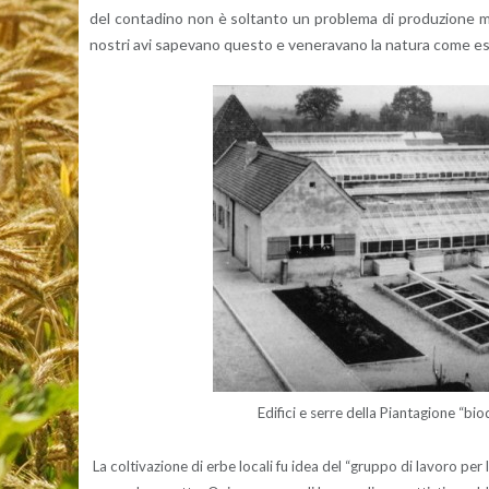
del con­ta­di­no non è sol­tan­to un pro­ble­ma di pro­du­zio­ne m
no­stri avi sa­pe­va­no que­sto e ve­ne­ra­va­no la na­tu­ra come es­
Edi­fi­ci e serre della Pian­ta­gio­ne “b
La col­ti­va­zio­ne di erbe lo­ca­li fu idea del “grup­po di la­vo­ro per l