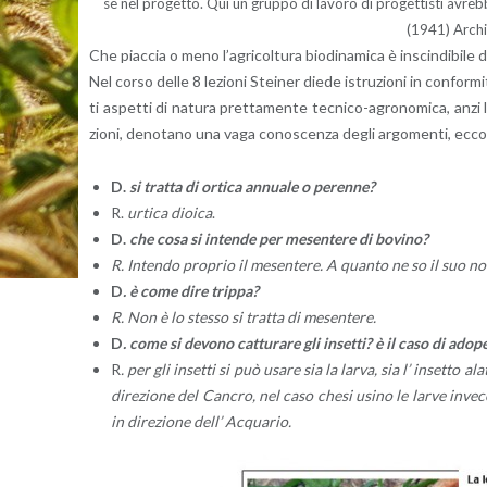
se nel pro­get­to. Qui un grup­po di la­vo­ro di pro­get­ti­sti avre
(1941) Ar­ch
Che piac­cia o meno l’a­gri­col­tu­ra bio­di­n­a­mi­ca è in­scin­di­bi­le da
Nel corso delle 8 le­zio­ni Stei­ner diede istru­zio­ni in con­for­mi
ti aspet­ti di na­tu­ra pret­ta­men­te tec­ni­co-agro­no­mi­ca, anzi 
zio­ni, de­no­ta­no una vaga co­no­scen­za degli ar­go­men­ti, ecco 
D.
si trat­ta di or­ti­ca an­nua­le
o pe­ren­ne?
R.
ur­ti­ca dioi­ca
.
D.
che cosa si in­ten­de per me­sen­te­re di bo­vi­no?
R. In­ten­do pro­prio il me­sen­te­re. A quan­to ne so il suo no
D
. è come dire trip­pa?
R. Non è lo stes­so si trat­ta di me­sen­te­re.
D
. come si de­vo­no cat­tu­ra­re gli in­set­ti? è il caso di ado­pe­
R
. per gli in­set­ti si può usare sia la larva, sia l’ in­set­to 
di­re­zio­ne del Can­cro, nel caso che
si usino le larve in­ve­ce
in di­re­zio­ne dell’ Ac­qua­rio.