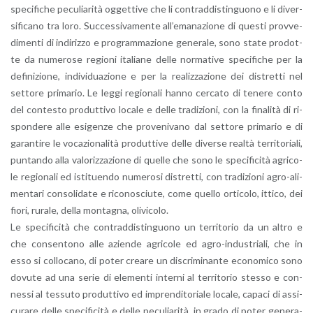
spe­ci­fi­che pe­cu­lia­ri­tà og­get­ti­ve che li con­trad­di­stin­guo­no e li di­ver­
si­fi­ca­no tra loro. Suc­ces­si­va­men­te al­l’e­ma­na­zio­ne di que­sti prov­ve­
di­men­ti di in­di­riz­zo e pro­gram­ma­zio­ne ge­ne­ra­le, sono state pro­dot­
te da nu­me­ro­se re­gio­ni ita­lia­ne delle nor­ma­ti­ve spe­ci­fi­che per la
de­fi­ni­zio­ne, in­di­vi­dua­zio­ne e per la rea­liz­za­zio­ne dei di­stret­ti nel
set­to­re pri­ma­rio. Le leggi re­gio­na­li hanno cer­ca­to di te­ne­re conto
del con­te­sto pro­dut­ti­vo lo­ca­le e delle tra­di­zio­ni, con la fi­na­li­tà di ri­
spon­de­re alle esi­gen­ze che pro­ve­ni­va­no dal set­to­re pri­ma­rio e di
ga­ran­ti­re le vo­ca­zio­na­li­tà pro­dut­ti­ve delle di­ver­se real­tà ter­ri­to­ria­li,
pun­tan­do alla va­lo­riz­za­zio­ne di quel­le che sono le spe­ci­fi­ci­tà agri­co­
le re­gio­na­li ed isti­tuen­do nu­me­ro­si di­stret­ti, con tra­di­zio­ni agro-ali­
men­ta­ri con­so­li­da­te e ri­co­no­sciu­te, come quel­lo or­ti­co­lo, it­ti­co, dei
fiori, ru­ra­le, della mon­ta­gna, oli­vi­co­lo.
Le spe­ci­fi­ci­tà che con­trad­di­stin­guo­no un ter­ri­to­rio da un altro e
che con­sen­to­no alle azien­de agri­co­le ed agro-in­du­stria­li, che in
esso si col­lo­ca­no, di poter crea­re un di­scri­mi­nan­te eco­no­mi­co sono
do­vu­te ad una serie di ele­men­ti in­ter­ni al ter­ri­to­rio stes­so e con­
nes­si al tes­su­to pro­dut­ti­vo ed im­pren­di­to­ria­le lo­ca­le, ca­pa­ci di as­si­
cu­ra­re delle spe­ci­fi­ci­tà e delle pe­cu­lia­ri­tà, in grado di poter ge­ne­ra­