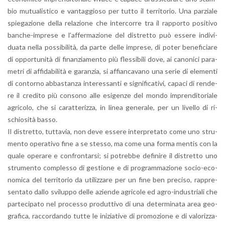
bio mu­tua­li­sti­co e van­tag­gio­so per tutto il ter­ri­to­rio. Una par­zia­le
spie­ga­zio­ne della re­la­zio­ne che in­ter­cor­re tra il rap­por­to po­si­ti­vo
ban­che-im­pre­se e l’af­fer­ma­zio­ne del di­stret­to può es­se­re in­di­vi­
dua­ta nella pos­si­bi­li­tà, da parte delle im­pre­se, di poter be­ne­fi­cia­re
di op­por­tu­ni­tà di fi­nan­zia­men­to più fles­si­bi­li dove, ai ca­no­ni­ci pa­ra­
me­tri di af­fi­da­bi­li­tà e ga­ran­zia, si af­fian­ca­va­no una serie di ele­men­ti
di con­tor­no ab­ba­stan­za in­te­res­san­ti e si­gni­fi­ca­ti­vi, ca­pa­ci di ren­de­
re il cre­di­to più con­so­no alle esi­gen­ze del mondo im­pren­di­to­ria­le
agri­co­lo, che si ca­rat­te­riz­za, in linea ge­ne­ra­le, per un li­vel­lo di ri­
schio­si­tà basso.
Il di­stret­to, tut­ta­via, non deve es­se­re in­ter­pre­ta­to come uno stru­
men­to ope­ra­ti­vo fine a se stes­so, ma come una forma men­tis con la
quale ope­ra­re e con­fron­tar­si; si po­treb­be de­fi­ni­re il di­stret­to uno
stru­men­to com­ples­so di ge­stio­ne e di pro­gram­ma­zio­ne so­cio-eco­
no­mi­ca del ter­ri­to­rio da uti­liz­za­re per un fine ben pre­ci­so, rap­pre­
sen­ta­to dallo svi­lup­po delle azien­de agri­co­le ed agro-in­du­stria­li che
par­te­ci­pa­to nel pro­ces­so pro­dut­ti­vo di una de­ter­mi­na­ta area geo­
gra­fi­ca, rac­cor­dan­do tutte le ini­zia­ti­ve di pro­mo­zio­ne e di va­lo­riz­za­