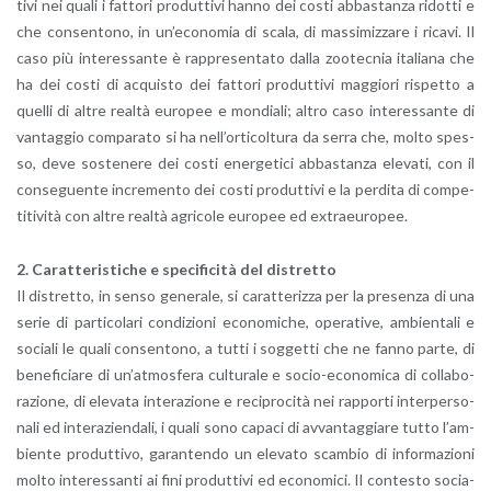
ti­vi nei quali i fat­to­ri pro­dut­ti­vi hanno dei costi ab­ba­stan­za ri­dot­ti e
che con­sen­to­no, in un’e­co­no­mia di scala, di mas­si­miz­za­re i ri­ca­vi. Il
caso più in­te­res­san­te è rap­pre­sen­ta­to dalla zoo­tec­nia ita­lia­na che
ha dei costi di ac­qui­sto dei fat­to­ri pro­dut­ti­vi mag­gio­ri ri­spet­to a
quel­li di altre real­tà eu­ro­pee e mon­dia­li; altro caso in­te­res­san­te di
van­tag­gio com­pa­ra­to si ha nel­l’or­ti­col­tu­ra da serra che, molto spes­
so, deve so­ste­ne­re dei costi ener­ge­ti­ci ab­ba­stan­za ele­va­ti, con il
con­se­guen­te in­cre­men­to dei costi pro­dut­ti­vi e la per­di­ta di com­pe­
ti­ti­vi­tà con altre real­tà agri­co­le eu­ro­pee ed ex­traeu­ro­pee.
2. Ca­rat­te­ri­sti­che e spe­ci­fi­ci­tà del di­stret­to
Il di­stret­to, in senso ge­ne­ra­le, si ca­rat­te­riz­za per la pre­sen­za di una
serie di par­ti­co­la­ri con­di­zio­ni eco­no­mi­che, ope­ra­ti­ve, am­bien­ta­li e
so­cia­li le quali con­sen­to­no, a tutti i sog­get­ti che ne fanno parte, di
be­ne­fi­cia­re di un’at­mo­sfe­ra cul­tu­ra­le e so­cio-eco­no­mi­ca di col­la­bo­
ra­zio­ne, di ele­va­ta in­te­ra­zio­ne e re­ci­pro­ci­tà nei rap­por­ti in­ter­per­so­
na­li ed in­te­ra­zien­da­li, i quali sono ca­pa­ci di av­van­tag­gia­re tutto l’am­
bien­te pro­dut­ti­vo, ga­ran­ten­do un ele­va­to scam­bio di in­for­ma­zio­ni
molto in­te­res­san­ti ai fini pro­dut­ti­vi ed eco­no­mi­ci. Il con­te­sto so­cia­