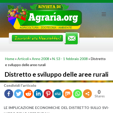
Skip
to
content
Home
»
Articoli
»
Anno 2008
»
N. 53 - 1 febbraio 2008
»
Distretto
e sviluppo delle aree rurali
Distretto e sviluppo delle aree rurali
Con­di­vi­di l'ar­ti­co­lo
0
Shares
LE IM­PLI­CA­ZIO­NE ECO­NO­MI­CHE DEL DI­STRET­TO SULLO SVI­