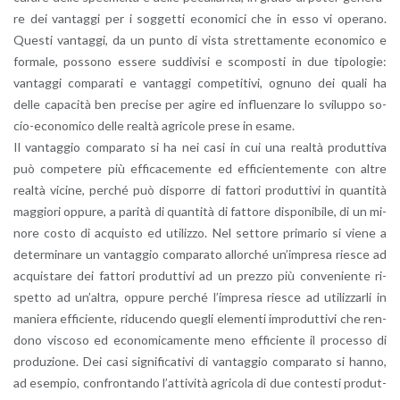
re dei van­tag­gi per i sog­get­ti eco­no­mi­ci che in esso vi ope­ra­no.
Que­sti van­tag­gi, da un punto di vista stret­ta­men­te eco­no­mi­co e
for­ma­le, pos­so­no es­se­re sud­di­vi­si e scom­po­sti in due ti­po­lo­gie:
van­tag­gi com­pa­ra­ti e van­tag­gi com­pe­ti­ti­vi, ognu­no dei quali ha
delle ca­pa­ci­tà ben pre­ci­se per agire ed in­fluen­za­re lo svi­lup­po so­
cio-eco­no­mi­co delle real­tà agri­co­le prese in esame.
Il van­tag­gio com­pa­ra­to si ha nei casi in cui una real­tà pro­dut­ti­va
può com­pe­te­re più ef­fi­ca­ce­men­te ed ef­fi­cien­te­men­te con altre
real­tà vi­ci­ne, per­ché può di­spor­re di fat­to­ri pro­dut­ti­vi in quan­ti­tà
mag­gio­ri op­pu­re, a pa­ri­tà di quan­ti­tà di fat­to­re di­spo­ni­bi­le, di un mi­
no­re costo di ac­qui­sto ed uti­liz­zo. Nel set­to­re pri­ma­rio si viene a
de­ter­mi­na­re un van­tag­gio com­pa­ra­to al­lor­ché un’im­pre­sa rie­sce ad
ac­qui­sta­re dei fat­to­ri pro­dut­ti­vi ad un prez­zo più con­ve­nien­te ri­
spet­to ad un’al­tra, op­pu­re per­ché l’im­pre­sa rie­sce ad uti­liz­zar­li in
ma­nie­ra ef­fi­cien­te, ri­du­cen­do que­gli ele­men­ti im­pro­dut­ti­vi che ren­
do­no vi­sco­so ed eco­no­mi­ca­men­te meno ef­fi­cien­te il pro­ces­so di
pro­du­zio­ne. Dei casi si­gni­fi­ca­ti­vi di van­tag­gio com­pa­ra­to si hanno,
ad esem­pio, con­fron­tan­do l’at­ti­vi­tà agri­co­la di due con­te­sti pro­dut­