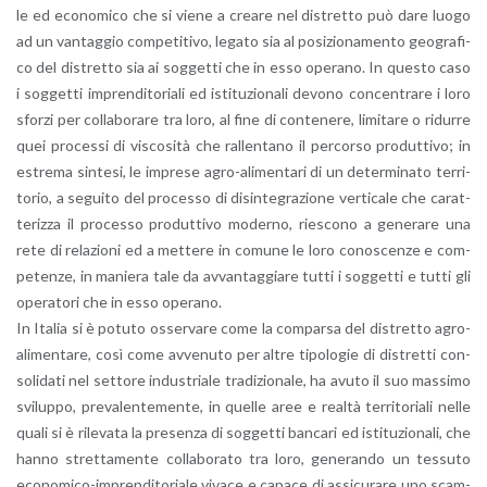
le ed eco­no­mi­co che si viene a crea­re nel di­stret­to può dare luogo
ad un van­tag­gio com­pe­ti­ti­vo, le­ga­to sia al po­si­zio­na­men­to geo­gra­fi­
co del di­stret­to sia ai sog­get­ti che in esso ope­ra­no. In que­sto caso
i sog­get­ti im­pren­di­to­ria­li ed isti­tu­zio­na­li de­vo­no con­cen­tra­re i loro
sfor­zi per col­la­bo­ra­re tra loro, al fine di con­te­ne­re, li­mi­ta­re o ri­dur­re
quei pro­ces­si di vi­sco­si­tà che ral­len­ta­no il per­cor­so pro­dut­ti­vo; in
estre­ma sin­te­si, le im­pre­se agro-ali­men­ta­ri di un de­ter­mi­na­to ter­ri­
to­rio, a se­gui­to del pro­ces­so di di­sin­te­gra­zio­ne ver­ti­ca­le che ca­rat­
te­riz­za il pro­ces­so pro­dut­ti­vo mo­der­no, rie­sco­no a ge­ne­ra­re una
rete di re­la­zio­ni ed a met­te­re in co­mu­ne le loro co­no­scen­ze e com­
pe­ten­ze, in ma­nie­ra tale da av­van­tag­gia­re tutti i sog­get­ti e tutti gli
ope­ra­to­ri che in esso ope­ra­no.
In Ita­lia si è po­tu­to os­ser­va­re come la com­par­sa del di­stret­to agro-
ali­men­ta­re, così come av­ve­nu­to per altre ti­po­lo­gie di di­stret­ti con­
so­li­da­ti nel set­to­re in­du­stria­le tra­di­zio­na­le, ha avuto il suo mas­si­mo
svi­lup­po, pre­va­len­te­men­te, in quel­le aree e real­tà ter­ri­to­ria­li nelle
quali si è ri­le­va­ta la pre­sen­za di sog­get­ti ban­ca­ri ed isti­tu­zio­na­li, che
hanno stret­ta­men­te col­la­bo­ra­to tra loro, ge­ne­ran­do un tes­su­to
eco­no­mi­co-im­pren­di­to­ria­le vi­va­ce e ca­pa­ce di as­si­cu­ra­re uno scam­