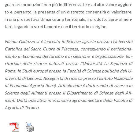
guar­da­re pro­du­zio­ni non più in­dif­fe­ren­zia­te e ad alto va­lo­re ag­giun­
to e, per­tan­to, la pre­sen­za di un di­stret­to con­sen­ti­rà di va­lo­riz­za­re,
in una pro­spet­ti­va di mar­ke­ting ter­ri­to­ria­le, il pro­dot­to agro-ali­men­
ta­re, le­gan­do­lo stret­ta­men­te con il ter­ri­to­rio d’o­ri­gi­ne.
Ni­co­la Gal­luz­zo si è lau­rea­to in Scien­ze agra­rie pres­so l’U­ni­ver­si­tà
Cat­to­li­ca del Sacro Cuore di Pia­cen­za, con­se­guen­do il per­fe­zio­na­
men­to in Eco­no­mia del tu­ri­smo e in Ge­stio­ne e or­ga­niz­za­zio­ne ter­
ri­to­ria­le delle ri­sor­se na­tu­ra­li pres­so l’U­ni­ver­si­tà La Sa­pien­za di
Roma, in Studi eu­ro­pei pres­so la Fa­col­tà di Scien­ze po­li­ti­che del­l’U­
ni­ver­si­tà di Ge­no­va. As­se­gni­sta di ri­cer­ca pres­so l’I­sti­tu­to Na­zio­na­le
di Eco­no­mia Agra­ria (Inea). At­tual­men­te è dot­to­ran­do di ri­cer­ca in
Scien­ze degli Ali­men­ti pres­so il Di­par­ti­men­to di Scien­ze degli Ali­
men­ti Unità ope­ra­ti­va in eco­no­mia agro-ali­men­ta­re della Fa­col­tà di
Agra­ria di Te­ra­mo.