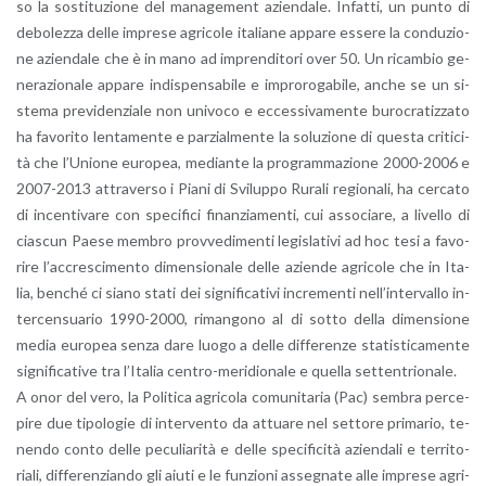
so la so­sti­tu­zio­ne del ma­na­ge­ment azien­da­le. In­fat­ti, un punto di
de­bo­lez­za delle im­pre­se agri­co­le ita­lia­ne ap­pa­re es­se­re la con­du­zio­
ne azien­da­le che è in mano ad im­pren­di­to­ri over 50. Un ri­cam­bio ge­
ne­ra­zio­na­le ap­pa­re in­di­spen­sa­bi­le e im­pro­ro­ga­bi­le, anche se un si­
ste­ma pre­vi­den­zia­le non uni­vo­co e ec­ces­si­va­men­te bu­ro­cra­tiz­za­to
ha fa­vo­ri­to len­ta­men­te e par­zial­men­te la so­lu­zio­ne di que­sta cri­ti­ci­
tà che l’U­nio­ne eu­ro­pea, me­dian­te la pro­gram­ma­zio­ne 2000-2006 e
2007-2013 at­tra­ver­so i Piani di Svi­lup­po Ru­ra­li re­gio­na­li, ha cer­ca­to
di in­cen­ti­va­re con spe­ci­fi­ci fi­nan­zia­men­ti, cui as­so­cia­re, a li­vel­lo di
cia­scun Paese mem­bro prov­ve­di­men­ti le­gi­sla­ti­vi ad hoc tesi a fa­vo­
ri­re l’ac­cre­sci­men­to di­men­sio­na­le delle azien­de agri­co­le che in Ita­
lia, ben­ché ci siano stati dei si­gni­fi­ca­ti­vi in­cre­men­ti nel­l’in­ter­val­lo in­
ter­cen­sua­rio 1990-2000, ri­man­go­no al di sotto della di­men­sio­ne
media eu­ro­pea senza dare luogo a delle dif­fe­ren­ze sta­ti­sti­ca­men­te
si­gni­fi­ca­ti­ve tra l’I­ta­lia cen­tro-me­ri­dio­na­le e quel­la set­ten­trio­na­le.
A onor del vero, la Po­li­ti­ca agri­co­la co­mu­ni­ta­ria (Pac) sem­bra per­ce­
pi­re due ti­po­lo­gie di in­ter­ven­to da at­tua­re nel set­to­re pri­ma­rio, te­
nen­do conto delle pe­cu­lia­ri­tà e delle spe­ci­fi­ci­tà azien­da­li e ter­ri­to­
ria­li, dif­fe­ren­zian­do gli aiuti e le fun­zio­ni as­se­gna­te alle im­pre­se agri­