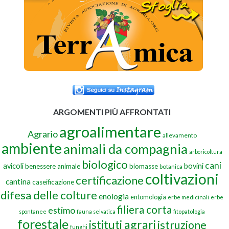
ARGOMENTI PIÙ AFFRONTATI
agroalimentare
Agrario
allevamento
ambiente
animali da compagnia
arboricoltura
biologico
cani
avicoli
bovini
benessere animale
biomasse
botanica
coltivazioni
certificazione
cantina
caseificazione
difesa delle colture
enologia
entomologia
erbe medicinali
erbe
filiera corta
estimo
spontanee
fauna selvatica
fitopatologia
forestale
istituti agrari
istruzione
funghi