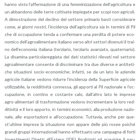
hanno visto l’af­fer­ma­zio­ne di una fem­mi­niz­za­zio­ne del­l’a­gri­col­tu­ra e
un ab­ban­do­no delle terre col­ti­va­te im­pie­ga­te per scopi non agri­co­li.
A di­mo­stra­zio­ne del de­cli­no del set­to­re pri­ma­rio basti con­si­de­ra­re
come, ai gior­ni no­stri, l’in­ci­den­za del­l’a­gri­col­tu­ra sia in ter­mi­ni di Pil
che di oc­cu­pa­zio­ne tenda a con­fer­ma­re una per­di­ta di po­te­re eco­
no­mi­co del­l’a­groa­li­men­ta­re ita­lia­no verso altri set­to­ri di­ve­nu­ti il trai­
no del­l’e­co­no­mia ita­lia­na (ter­zia­rio, ter­zia­rio avan­za­to, qua­ter­na­rio).
La di­sa­mi­na par­ti­co­la­reg­gia­ta dei dati sta­ti­sti­ci ri­le­va­ti nel set­to­re
agroa­li­men­ta­re con­sen­te di di­scri­mi­na­re tra due di­ver­se e an­ti­te­ti­
che si­tua­zio­ni so­cio-eco­no­mi­che; in­fat­ti, se da un lato le azien­de
agri­co­le ita­lia­ne ve­do­no ri­dur­re l’in­ci­den­za della Su­per­fi­cie agri­co­le
uti­liz­za­bi­le, la red­di­ti­vi­tà con­nes­sa, gli ap­por­ti al Pil na­zio­na­le e l’oc­
cu­pa­zio­ne, in con­ti­no e co­stan­te calo, dal­l’al­tro lato le im­pre­se
agro-ali­men­ta­ri di tra­sfor­ma­zio­ne ve­do­no in­cre­men­ta­re la loro red­
di­ti­vi­tà e il loro ap­por­to, in ter­mi­ni eco­no­mi­ci, alla pro­du­zio­ne na­zio­
na­le, alle espor­ta­zio­ni e al­l’oc­cu­pa­zio­ne. Tut­ta­via, anche per que­
st’ul­ti­me im­pre­se la si­tua­zio­ne non ap­pa­re delle più rosee poi­ché
gran­di grup­pi in­ter­na­zio­na­li hanno ef­fet­tua­to una cam­pa­gna di forti
In­ve­sti­men­ti Di­ret­ti al­l’E­ste­ro (IDE) fi­na­liz­za­ti ad ac­qui­si­re il pac­