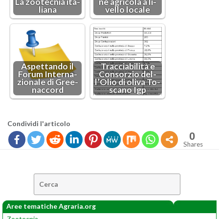
La zoo­tec­nia ita­
ne agri­co­la a li­
lia­na
vel­lo lo­ca­le
Aspet­tan­do il
Trac­cia­bi­li­tà e
Forum In­ter­na­
Con­sor­zio del­
zio­na­le di Gree­
l’O­lio di oliva To­
nac­cord
sca­no Igp
Con­di­vi­di l'ar­ti­co­lo
0
Shares
Cerca:
Aree tematiche Agraria.org
Zootecnia