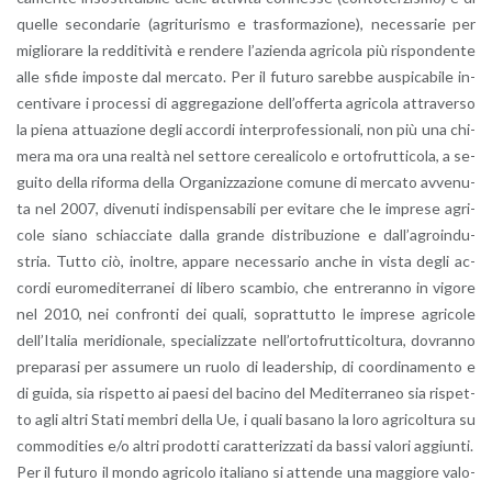
quel­le se­con­da­rie (agri­tu­ri­smo e tra­sfor­ma­zio­ne), ne­ces­sa­rie per
mi­glio­ra­re la red­di­ti­vi­tà e ren­de­re l’a­zien­da agri­co­la più ri­spon­den­te
alle sfide im­po­ste dal mer­ca­to. Per il fu­tu­ro sa­reb­be au­spi­ca­bi­le in­
cen­ti­va­re i pro­ces­si di ag­gre­ga­zio­ne del­l’of­fer­ta agri­co­la at­tra­ver­so
la piena at­tua­zio­ne degli ac­cor­di in­ter­pro­fes­sio­na­li, non più una chi­
me­ra ma ora una real­tà nel set­to­re ce­rea­li­co­lo e or­to­frut­ti­co­la, a se­
gui­to della ri­for­ma della Or­ga­niz­za­zio­ne co­mu­ne di mer­ca­to av­ve­nu­
ta nel 2007, di­ve­nu­ti in­di­spen­sa­bi­li per evi­ta­re che le im­pre­se agri­
co­le siano schiac­cia­te dalla gran­de di­stri­bu­zio­ne e dal­l’a­groin­du­
stria. Tutto ciò, inol­tre, ap­pa­re ne­ces­sa­rio anche in vista degli ac­
cor­di eu­ro­me­di­ter­ra­nei di li­be­ro scam­bio, che en­tre­ran­no in vi­go­re
nel 2010, nei con­fron­ti dei quali, so­prat­tut­to le im­pre­se agri­co­le
del­l’I­ta­lia me­ri­dio­na­le, spe­cia­liz­za­te nel­l’or­to­frut­ti­col­tu­ra, do­vran­no
pre­pa­ra­si per as­su­me­re un ruolo di lea­der­ship, di coor­di­na­men­to e
di guida, sia ri­spet­to ai paesi del ba­ci­no del Me­di­ter­ra­neo sia ri­spet­
to agli altri Stati mem­bri della Ue, i quali ba­sa­no la loro agri­col­tu­ra su
com­mo­di­ties e/o altri pro­dot­ti ca­rat­te­riz­za­ti da bassi va­lo­ri ag­giun­ti.
Per il fu­tu­ro il mondo agri­co­lo ita­lia­no si at­ten­de una mag­gio­re va­lo­