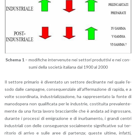
Sche­ma 1
– mo­di­fi­che in­ter­ve­nu­te nei set­to­ri pro­dut­ti­vi e nei con­
su­mi della so­cie­tà ita­lia­na dal 1900 al 2000
Il set­to­re pri­ma­rio è di­ven­ta­to un set­to­re de­cli­nan­te nel quale l’e­
so­do dalle cam­pa­gne, con­se­quen­zia­le al­l’af­fer­ma­zio­ne di ra­pi­da, e a
volte scoor­di­na­ta, in­du­stria­liz­za­zio­ne, ha rap­pre­sen­ta­to la fonte di
ma­no­do­pe­ra non qua­li­fi­ca­ta per le in­du­strie, co­sti­tui­ta pre­va­len­te­
men­te da una forza la­vo­ro brac­cian­ti­le che è an­da­ta ad in­gros­sa­re,
du­ran­te i pro­ces­si di emi­gra­zio­ne e di inur­ba­men­to, i gran­di cen­tri
in­du­stria­li con delle con­se­guen­ze so­cial­men­te si­gni­fi­ca­ti­ve sul ter­
ri­to­rio di ar­ri­vo e sulle aree di par­ten­za; que­ste ul­ti­me, in­fat­ti,