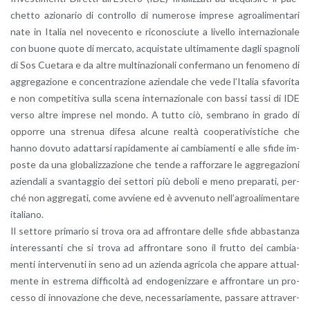
chet­to azio­na­rio di con­trol­lo di nu­me­ro­se im­pre­se agroa­li­men­ta­ri
nate in Ita­lia nel no­ve­cen­to e ri­co­no­sciu­te a li­vel­lo in­ter­na­zio­na­le
con buone quote di mer­ca­to, ac­qui­sta­te ul­ti­ma­men­te dagli spa­gno­li
di Sos Cue­ta­ra e da altre mul­ti­na­zio­na­li con­fer­ma­no un fe­no­me­no di
ag­gre­ga­zio­ne e con­cen­tra­zio­ne azien­da­le che vede l’I­ta­lia sfa­vo­ri­ta
e non com­pe­ti­ti­va sulla scena in­ter­na­zio­na­le con bassi tassi di IDE
verso altre im­pre­se nel mondo. A tutto ciò, sem­bra­no in grado di
op­por­re una stre­nua di­fe­sa al­cu­ne real­tà coo­pe­ra­ti­vi­sti­che che
hanno do­vu­to adat­tar­si ra­pi­da­men­te ai cam­bia­men­ti e alle sfide im­
po­ste da una glo­ba­liz­za­zio­ne che tende a raf­for­za­re le ag­gre­ga­zio­ni
azien­da­li a svan­tag­gio dei set­to­ri più de­bo­li e meno pre­pa­ra­ti, per­
ché non ag­gre­ga­ti, come av­vie­ne ed è av­ve­nu­to nel­l’a­groa­li­men­ta­re
ita­lia­no.
Il set­to­re pri­ma­rio si trova ora ad af­fron­ta­re delle sfide ab­ba­stan­za
in­te­res­san­ti che si trova ad af­fron­ta­re sono il frut­to dei cam­bia­
men­ti in­ter­ve­nu­ti in seno ad un azien­da agri­co­la che ap­pa­re at­tual­
men­te in estre­ma dif­fi­col­tà ad en­do­ge­niz­za­re e af­fron­ta­re un pro­
ces­so di in­no­va­zio­ne che deve, ne­ces­sa­ria­men­te, pas­sa­re at­tra­ver­