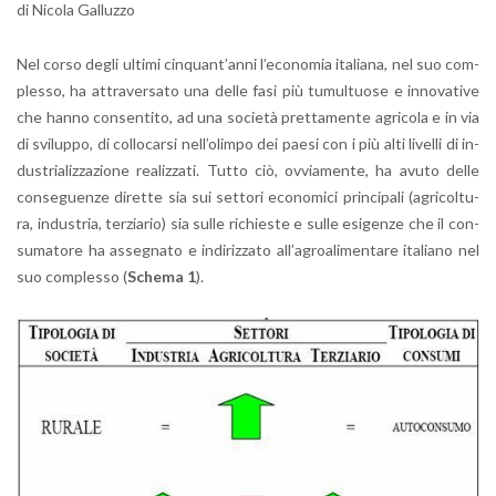
di Ni­co­la Gal­luz­zo
Nel corso degli ul­ti­mi cin­quan­t’an­ni l’e­co­no­mia ita­lia­na, nel suo com­
ples­so, ha at­tra­ver­sa­to una delle fasi più tu­mul­tuo­se e in­no­va­ti­ve
che hanno con­sen­ti­to, ad una so­cie­tà pret­ta­men­te agri­co­la e in via
di svi­lup­po, di col­lo­car­si nel­l’o­lim­po dei paesi con i più alti li­vel­li di in­
du­stria­liz­za­zio­ne rea­liz­za­ti. Tutto ciò, ov­via­men­te, ha avuto delle
con­se­guen­ze di­ret­te sia sui set­to­ri eco­no­mi­ci prin­ci­pa­li (agri­col­tu­
ra, in­du­stria, ter­zia­rio) sia sulle ri­chie­ste e sulle esi­gen­ze che il con­
su­ma­to­re ha as­se­gna­to e in­di­riz­za­to al­l’a­groa­li­men­ta­re ita­lia­no nel
suo com­ples­so (
Sche­ma 1
).