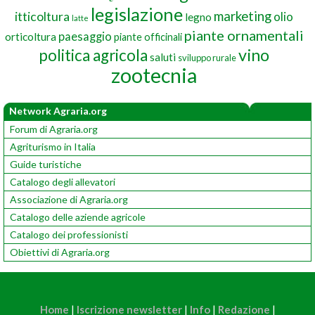
legislazione
marketing
itticoltura
olio
legno
latte
piante ornamentali
paesaggio
orticoltura
piante officinali
vino
politica agricola
saluti
sviluppo rurale
zootecnia
Network Agraria.org
Forum di Agraria.org
Agriturismo in Italia
Guide turistiche
Catalogo degli allevatori
Associazione di Agraria.org
Catalogo delle aziende agricole
Catalogo dei professionisti
Obiettivi di Agraria.org
Home
|
Iscrizione newsletter
|
Info
|
Redazione
|