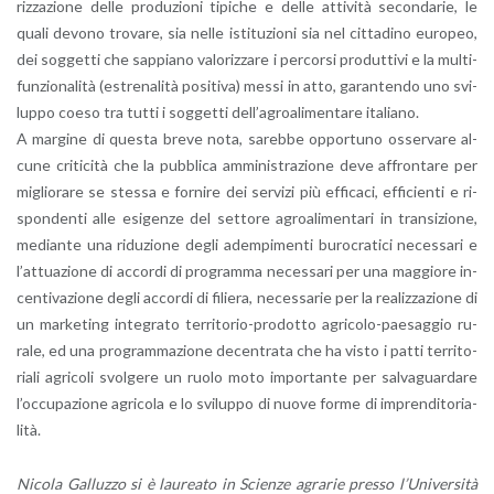
riz­za­zio­ne delle pro­du­zio­ni ti­pi­che e delle at­ti­vi­tà se­con­da­rie, le
quali de­vo­no tro­va­re, sia nelle isti­tu­zio­ni sia nel cit­ta­di­no eu­ro­peo,
dei sog­get­ti che sap­pia­no va­lo­riz­za­re i per­cor­si pro­dut­ti­vi e la mul­ti­
fun­zio­na­li­tà (estre­na­li­tà po­si­ti­va) messi in atto, ga­ran­ten­do uno svi­
lup­po coeso tra tutti i sog­get­ti del­l’a­groa­li­men­ta­re ita­lia­no.
A mar­gi­ne di que­sta breve nota, sa­reb­be op­por­tu­no os­ser­va­re al­
cu­ne cri­ti­ci­tà che la pub­bli­ca am­mi­ni­stra­zio­ne deve af­fron­ta­re per
mi­glio­ra­re se stes­sa e for­ni­re dei ser­vi­zi più ef­fi­ca­ci, ef­fi­cien­ti e ri­
spon­den­ti alle esi­gen­ze del set­to­re agroa­li­men­ta­ri in tran­si­zio­ne,
me­dian­te una ri­du­zio­ne degli adem­pi­men­ti bu­ro­cra­ti­ci ne­ces­sa­ri e
l’at­tua­zio­ne di ac­cor­di di pro­gram­ma ne­ces­sa­ri per una mag­gio­re in­
cen­ti­va­zio­ne degli ac­cor­di di fi­lie­ra, ne­ces­sa­rie per la rea­liz­za­zio­ne di
un mar­ke­ting in­te­gra­to ter­ri­to­rio-pro­dot­to agri­co­lo-pae­sag­gio ru­
ra­le, ed una pro­gram­ma­zio­ne de­cen­tra­ta che ha visto i patti ter­ri­to­
ria­li agri­co­li svol­ge­re un ruolo moto im­por­tan­te per sal­va­guar­da­re
l’oc­cu­pa­zio­ne agri­co­la e lo svi­lup­po di nuove forme di im­pren­di­to­ria­
li­tà.
Ni­co­la Gal­luz­zo si è lau­rea­to in Scien­ze agra­rie pres­so l’U­ni­ver­si­tà