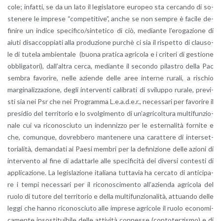
co­le; in­fat­ti, se da un lato il le­gi­sla­to­re eu­ro­peo sta cer­can­do di so­
ste­ne­re le im­pre­se “com­pe­ti­ti­ve”, anche se non sem­pre è fa­ci­le de­
fi­ni­re un in­di­ce spe­ci­fi­co/sin­te­ti­co di ciò, me­dian­te l’e­ro­ga­zio­ne di
aiuti di­sac­cop­pia­ti alla pro­du­zio­ne pur­chè ci sia il ri­spet­to di clau­so­
le di tu­te­la am­bien­ta­le (buona pra­ti­ca agri­co­la e i cri­te­ri di ge­stio­ne
ob­bli­ga­to­ri), dal­l’al­tra cerca, me­dian­te il se­con­do pi­la­stro della Pac
sem­bra fa­vo­ri­re, nelle azien­de delle aree in­ter­ne ru­ra­li, a ri­schio
mar­gi­na­liz­za­zio­ne, degli in­ter­ven­ti ca­li­bra­ti di svi­lup­po ru­ra­le, pre­vi­
sti sia nei Psr che nei Pro­gram­ma L.e.a.d.e.r., ne­ces­sa­ri per fa­vo­ri­re il
pre­si­dio del ter­ri­to­rio e lo svol­gi­men­to di un’a­gri­col­tu­ra mul­ti­fun­zio­
na­le cui va ri­co­no­sciu­to un in­den­niz­zo per le ester­na­li­tà for­ni­te e
che, co­mun­que, do­vreb­be­ro man­te­ne­re una ca­rat­te­re di in­ter­set­
to­ria­li­tà, de­man­da­ti ai Paesi mem­bri per la de­fi­ni­zio­ne delle azio­ni di
in­ter­ven­to al fine di adat­tar­le alle spe­ci­fi­ci­tà dei di­ver­si con­te­sti di
ap­pli­ca­zio­ne. La le­gi­sla­zio­ne ita­lia­na tut­ta­via ha cer­ca­to di an­ti­ci­pa­
re i tempi ne­ces­sa­ri per il ri­co­no­sci­men­to al­l’a­zien­da agri­co­la del
ruolo di tu­to­re del ter­ri­to­rio e della mul­ti­fun­zio­na­li­tà, at­tuan­do delle
leggi che hanno ri­co­no­sciu­to alle im­pre­se agri­co­le il ruolo eco­no­mi­
ca­men­te in­so­sti­tui­bi­le delle at­ti­vi­tà con­nes­se (con­to­ter­zi­smo) e di