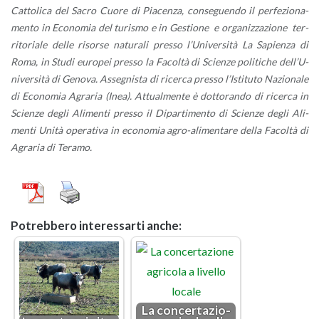
Cat­to­li­ca del Sacro Cuore di Pia­cen­za, con­se­guen­do il per­fe­zio­na­
men­to in Eco­no­mia del tu­ri­smo e in Ge­stio­ne e or­ga­niz­za­zio­ne ter­
ri­to­ria­le delle ri­sor­se na­tu­ra­li pres­so l’U­ni­ver­si­tà La Sa­pien­za di
Roma, in Studi eu­ro­pei pres­so la Fa­col­tà di Scien­ze po­li­ti­che del­l’U­
ni­ver­si­tà di Ge­no­va. As­se­gni­sta di ri­cer­ca pres­so l’I­sti­tu­to Na­zio­na­le
di Eco­no­mia Agra­ria (Inea). At­tual­men­te è dot­to­ran­do di ri­cer­ca in
Scien­ze degli Ali­men­ti pres­so il Di­par­ti­men­to di Scien­ze degli Ali­
men­ti Unità ope­ra­ti­va in eco­no­mia agro-ali­men­ta­re della Fa­col­tà di
Agra­ria di Te­ra­mo.
Po­treb­be­ro in­te­res­sar­ti anche:
La con­cer­ta­zio­