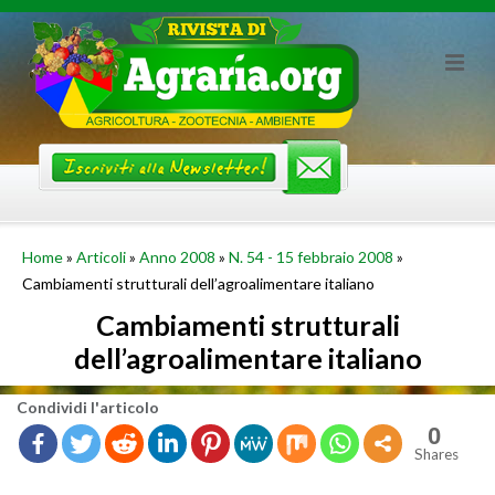
Skip
to
content
Home
»
Articoli
»
Anno 2008
»
N. 54 - 15 febbraio 2008
»
Cambiamenti strutturali dell’agroalimentare italiano
Cambiamenti strutturali
dell’agroalimentare italiano
Con­di­vi­di l'ar­ti­co­lo
0
Shares