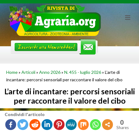
Skip
to
content
Home
»
Articoli
»
Anno 2026
»
N. 455 - luglio 2026
»
L’arte di
incantare: percorsi sensoriali per raccontare il valore del cibo
L’arte di incantare: percorsi sensoriali
per raccontare il valore del cibo
Con­di­vi­di l'ar­ti­co­lo
0
Shares