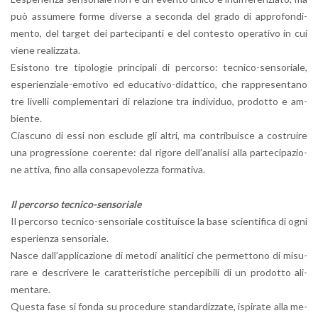
può as­su­me­re forme di­ver­se a se­con­da del grado di ap­pro­fon­di­
men­to, del tar­get dei par­te­ci­pan­ti e del con­te­sto ope­ra­ti­vo in cui
viene rea­liz­za­ta.
Esi­sto­no tre ti­po­lo­gie prin­ci­pa­li di per­cor­so: tec­ni­co-sen­so­ria­le,
espe­rien­zia­le-emo­ti­vo ed edu­ca­ti­vo-di­dat­ti­co, che rap­pre­sen­ta­no
tre li­vel­li com­ple­men­ta­ri di re­la­zio­ne tra in­di­vi­duo, pro­dot­to e am­
bien­te.
Cia­scu­no di essi non esclu­de gli altri, ma con­tri­bui­sce a co­strui­re
una pro­gres­sio­ne coe­ren­te: dal ri­go­re del­l’a­na­li­si alla par­te­ci­pa­zio­
ne at­ti­va, fino alla con­sa­pe­vo­lez­za for­ma­ti­va.
Il per­cor­so tec­ni­co-sen­so­ria­le
Il per­cor­so tec­ni­co-sen­so­ria­le co­sti­tui­sce la base scien­ti­fi­ca di ogni
espe­rien­za sen­so­ria­le.
Nasce dal­l’ap­pli­ca­zio­ne di me­to­di ana­li­ti­ci che per­met­to­no di mi­su­
ra­re e de­scri­ve­re le ca­rat­te­ri­sti­che per­ce­pi­bi­li di un pro­dot­to ali­
men­ta­re.
Que­sta fase si fonda su pro­ce­du­re stan­dar­diz­za­te, ispi­ra­te alla me­