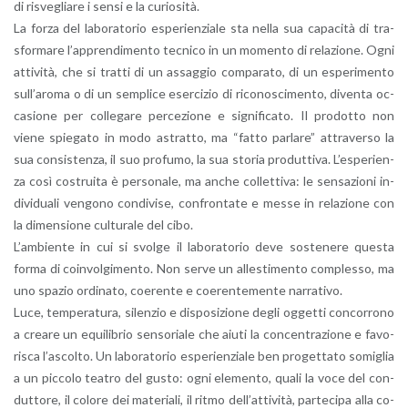
di ri­sve­glia­re i sensi e la cu­rio­si­tà.
La forza del la­bo­ra­to­rio espe­rien­zia­le sta nella sua ca­pa­ci­tà di tra­
sfor­ma­re l’ap­pren­di­men­to tec­ni­co in un mo­men­to di re­la­zio­ne. Ogni
at­ti­vi­tà, che si trat­ti di un as­sag­gio com­pa­ra­to, di un espe­ri­men­to
sul­l’a­ro­ma o di un sem­pli­ce eser­ci­zio di ri­co­no­sci­men­to, di­ven­ta oc­
ca­sio­ne per col­le­ga­re per­ce­zio­ne e si­gni­fi­ca­to. Il pro­dot­to non
viene spie­ga­to in modo astrat­to, ma “fatto par­la­re” at­tra­ver­so la
sua con­si­sten­za, il suo pro­fu­mo, la sua sto­ria pro­dut­ti­va. L’e­spe­rien­
za così co­strui­ta è per­so­na­le, ma anche col­let­ti­va: le sen­sa­zio­ni in­
di­vi­dua­li ven­go­no con­di­vi­se, con­fron­ta­te e messe in re­la­zio­ne con
la di­men­sio­ne cul­tu­ra­le del cibo.
L’am­bien­te in cui si svol­ge il la­bo­ra­to­rio deve so­ste­ne­re que­sta
forma di coin­vol­gi­men­to. Non serve un al­le­sti­men­to com­ples­so, ma
uno spa­zio or­di­na­to, coe­ren­te e coe­ren­te­men­te nar­ra­ti­vo.
Luce, tem­pe­ra­tu­ra, si­len­zio e di­spo­si­zio­ne degli og­get­ti con­cor­ro­no
a crea­re un equi­li­brio sen­so­ria­le che aiuti la con­cen­tra­zio­ne e fa­vo­
ri­sca l’a­scol­to. Un la­bo­ra­to­rio espe­rien­zia­le ben pro­get­ta­to so­mi­glia
a un pic­co­lo tea­tro del gusto: ogni ele­men­to, quali la voce del con­
dut­to­re, il co­lo­re dei ma­te­ria­li, il ritmo del­l’at­ti­vi­tà, par­te­ci­pa alla co­