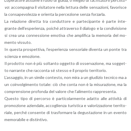
L’o­pe­ra­to­re as­su­me il ruolo di guida, o me­glio di
fa­ci­li­ta­to­re per­cet­ti­
vo
: ac­com­pa­gna il vi­si­ta­to­re nella let­tu­ra delle sen­sa­zio­ni, fa­vo­ri­sce
la con­sa­pe­vo­lez­za e orien­ta la per­ce­zio­ne senza for­zar­la.
La re­la­zio­ne di­ret­ta tra con­dut­to­re e par­te­ci­pan­te è parte in­te­
gran­te del­l’e­spe­rien­za, poi­ché at­tra­ver­so il dia­lo­go e la con­di­vi­sio­ne
si crea una con­nes­sio­ne emo­ti­va che am­pli­fi­ca la me­mo­ria del mo­
men­to vis­su­to.
In que­sta pro­spet­ti­va, l’e­spe­rien­za sen­so­ria­le di­ven­ta un ponte tra
scien­za e emo­zio­ne.
Il pro­dot­to non è più sol­tan­to og­get­to di os­ser­va­zio­ne, ma sog­get­
to nar­ran­te che rac­con­ta sé stes­so e il pro­prio ter­ri­to­rio.
L’as­sag­gio, in un si­mi­le con­te­sto, non mira a un giu­di­zio tec­ni­co ma a
un coin­vol­gi­men­to to­ta­le: ciò che conta non è la mi­su­ra­zio­ne, ma la
com­pren­sio­ne pro­fon­da del va­lo­re che l’a­li­men­to rap­pre­sen­ta.
Que­sto tipo di per­cor­so è par­ti­co­lar­men­te adat­to alle at­ti­vi­tà di
pro­mo­zio­ne azien­da­le, ac­co­glien­za tu­ri­sti­ca e va­lo­riz­za­zio­ne ter­ri­to­
ria­le, per­ché con­sen­te di tra­sfor­ma­re la de­gu­sta­zio­ne in un even­to
me­mo­ra­bi­le e di­stin­ti­vo.