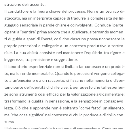
stru­zio­ne del rac­con­to.
Il con­dut­to­re è la fi­gu­ra chia­ve del pro­ces­so. Non è un tec­ni­co di­
stac­ca­to, ma un in­ter­pre­te ca­pa­ce di tra­dur­re la com­ples­si­tà del lin­
guag­gio sen­so­ria­le in pa­ro­le chia­re e coin­vol­gen­ti. Con­du­ce i par­te­
ci­pan­ti a “sen­ti­re” prima an­co­ra che a giu­di­ca­re, al­ter­nan­do mo­men­
ti di guida a spazi di li­ber­tà, così che cia­scu­no possa ri­co­no­sce­re le
pro­prie per­ce­zio­ni e col­le­gar­le a un con­te­sto pro­dut­ti­vo o ter­ri­to­
ria­le. La sua abi­li­tà con­si­ste nel man­te­ne­re l’e­qui­li­brio tra ri­go­re e
leg­ge­rez­za, tra pre­ci­sio­ne e sug­ge­stio­ne.
Il la­bo­ra­to­rio espe­rien­zia­le non si li­mi­ta a far co­no­sce­re un pro­dot­
to, ma lo rende me­mo­ra­bi­le. Quan­do le per­ce­zio­ni ven­go­no col­le­ga­
te a un’e­mo­zio­ne o a un rac­con­to, si fis­sa­no nella me­mo­ria e di­ven­
ta­no parte del­l’i­den­ti­tà di chi le vive. È per que­sto che tali espe­rien­
ze sono stru­men­ti così ef­fi­ca­ci per la va­lo­riz­za­zio­ne agroa­li­men­ta­re:
tra­sfor­ma­no la qua­li­tà in sen­sa­zio­ne, e la sen­sa­zio­ne in con­sa­pe­vo­
lez­za. Ciò che si ap­pren­de non è sol­tan­to “com’è fatto” un ali­men­to,
ma “che cosa si­gni­fi­ca” nel con­te­sto di chi lo pro­du­ce e di chi lo con­
su­ma.
Il la­bo­ra­to­rio espe­rien­zia­le è un luogo di con­nes­sio­ne. Co­niu­ga me­