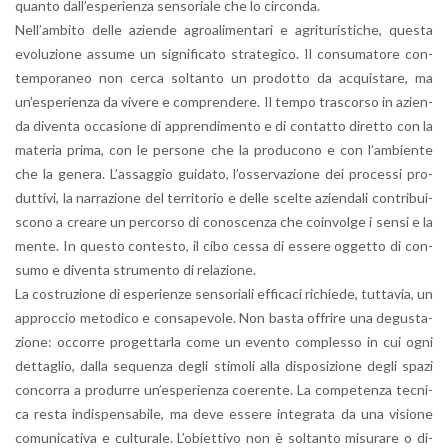
quan­to dal­l’e­spe­rien­za sen­so­ria­le che lo cir­con­da.
Nel­l’am­bi­to delle azien­de agroa­li­men­ta­ri e agri­tu­ri­sti­che, que­sta
evo­lu­zio­ne as­su­me un si­gni­fi­ca­to stra­te­gi­co. Il con­su­ma­to­re con­
tem­po­ra­neo non cerca sol­tan­to un pro­dot­to da ac­qui­sta­re, ma
un’e­spe­rien­za da vi­ve­re e com­pren­de­re. Il tempo tra­scor­so in azien­
da di­ven­ta oc­ca­sio­ne di ap­pren­di­men­to e di con­tat­to di­ret­to con la
ma­te­ria prima, con le per­so­ne che la pro­du­co­no e con l’am­bien­te
che la ge­ne­ra. L’as­sag­gio gui­da­to, l’os­ser­va­zio­ne dei pro­ces­si pro­
dut­ti­vi, la nar­ra­zio­ne del ter­ri­to­rio e delle scel­te azien­da­li con­tri­bui­
sco­no a crea­re un per­cor­so di co­no­scen­za che coin­vol­ge i sensi e la
mente. In que­sto con­te­sto, il cibo cessa di es­se­re og­get­to di con­
su­mo e di­ven­ta stru­men­to di re­la­zio­ne.
La co­stru­zio­ne di espe­rien­ze sen­so­ria­li ef­fi­ca­ci ri­chie­de, tut­ta­via, un
ap­proc­cio me­to­di­co e con­sa­pe­vo­le. Non basta of­fri­re una de­gu­sta­
zio­ne: oc­cor­re pro­get­tar­la come un even­to com­ples­so in cui ogni
det­ta­glio, dalla se­quen­za degli sti­mo­li alla di­spo­si­zio­ne degli spazi
con­cor­ra a pro­dur­re un’e­spe­rien­za coe­ren­te. La com­pe­ten­za tec­ni­
ca resta in­di­spen­sa­bi­le, ma deve es­se­re in­te­gra­ta da una vi­sio­ne
co­mu­ni­ca­ti­va e cul­tu­ra­le. L’o­biet­ti­vo non è sol­tan­to mi­su­ra­re o di­