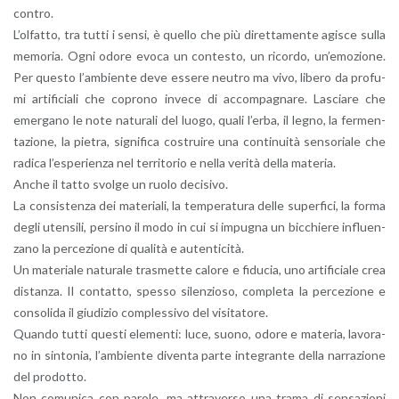
con­tro.
L’ol­fat­to, tra tutti i sensi, è quel­lo che più di­ret­ta­men­te agi­sce sulla
me­mo­ria. Ogni odore evoca un con­te­sto, un ri­cor­do, un’e­mo­zio­ne.
Per que­sto l’am­bien­te deve es­se­re neu­tro ma vivo, li­be­ro da pro­fu­
mi ar­ti­fi­cia­li che co­pro­no in­ve­ce di ac­com­pa­gna­re. La­scia­re che
emer­ga­no le note na­tu­ra­li del luogo, quali l’er­ba, il legno, la fer­men­
ta­zio­ne, la pie­tra, si­gni­fi­ca co­strui­re una con­ti­nui­tà sen­so­ria­le che
ra­di­ca l’e­spe­rien­za nel ter­ri­to­rio e nella ve­ri­tà della ma­te­ria.
Anche il tatto svol­ge un ruolo de­ci­si­vo.
La con­si­sten­za dei ma­te­ria­li, la tem­pe­ra­tu­ra delle su­per­fi­ci, la forma
degli uten­si­li, per­si­no il modo in cui si im­pu­gna un bic­chie­re in­fluen­
za­no la per­ce­zio­ne di qua­li­tà e au­ten­ti­ci­tà.
Un ma­te­ria­le na­tu­ra­le tra­smet­te ca­lo­re e fi­du­cia, uno ar­ti­fi­cia­le crea
di­stan­za. Il con­tat­to, spes­so si­len­zio­so, com­ple­ta la per­ce­zio­ne e
con­so­li­da il giu­di­zio com­ples­si­vo del vi­si­ta­to­re.
Quan­do tutti que­sti ele­men­ti: luce, suono, odore e ma­te­ria, la­vo­ra­
no in sin­to­nia, l’am­bien­te di­ven­ta parte in­te­gran­te della nar­ra­zio­ne
del pro­dot­to.
Non co­mu­ni­ca con pa­ro­le, ma at­tra­ver­so una trama di sen­sa­zio­ni