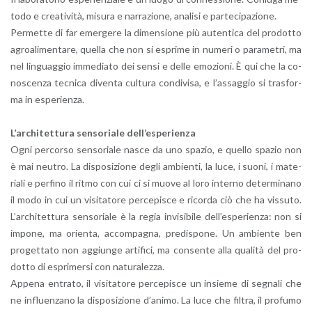
to­do e crea­ti­vi­tà, mi­su­ra e nar­ra­zio­ne, ana­li­si e par­te­ci­pa­zio­ne.
Per­met­te di far emer­ge­re la di­men­sio­ne più au­ten­ti­ca del pro­dot­to
agroa­li­men­ta­re, quel­la che non si espri­me in nu­me­ri o pa­ra­me­tri, ma
nel lin­guag­gio im­me­dia­to dei sensi e delle emo­zio­ni. È qui che la co­
no­scen­za tec­ni­ca di­ven­ta cul­tu­ra con­di­vi­sa, e l’as­sag­gio si tra­sfor­
ma in espe­rien­za.
L’ar­chi­tet­tu­ra sen­so­ria­le del­l’e­spe­rien­za
Ogni per­cor­so sen­so­ria­le nasce da uno spa­zio, e quel­lo spa­zio non
è mai neu­tro. La di­spo­si­zio­ne degli am­bien­ti, la luce, i suoni, i ma­te­
ria­li e per­fi­no il ritmo con cui ci si muove al loro in­ter­no de­ter­mi­na­no
il modo in cui un vi­si­ta­to­re per­ce­pi­sce e ri­cor­da ciò che ha vis­su­to.
L’ar­chi­tet­tu­ra sen­so­ria­le è la regia in­vi­si­bi­le del­l’e­spe­rien­za: non si
im­po­ne, ma orien­ta, ac­com­pa­gna, pre­di­spo­ne. Un am­bien­te ben
pro­get­ta­to non ag­giun­ge ar­ti­fi­ci, ma con­sen­te alla qua­li­tà del pro­
dot­to di espri­mer­si con na­tu­ra­lez­za.
Ap­pe­na en­tra­to, il vi­si­ta­to­re per­ce­pi­sce un in­sie­me di se­gna­li che
ne in­fluen­za­no la di­spo­si­zio­ne d’a­ni­mo. La luce che fil­tra, il pro­fu­mo