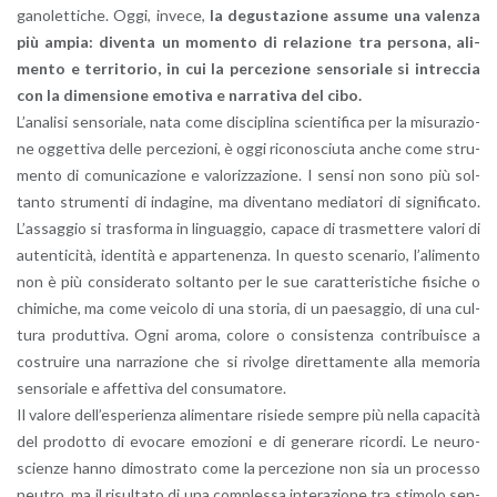
ga­no­let­ti­che. Oggi, in­ve­ce,
la de­gu­sta­zio­ne as­su­me una va­len­za
più ampia: di­ven­ta un mo­men­to di re­la­zio­ne tra per­so­na, ali­
men­to e ter­ri­to­rio, in cui la per­ce­zio­ne sen­so­ria­le si in­trec­cia
con la di­men­sio­ne emo­ti­va e nar­ra­ti­va del cibo.
L’a­na­li­si sen­so­ria­le, nata come di­sci­pli­na scien­ti­fi­ca per la mi­su­ra­zio­
ne og­get­ti­va delle per­ce­zio­ni, è oggi ri­co­no­sciu­ta anche come stru­
men­to di co­mu­ni­ca­zio­ne e va­lo­riz­za­zio­ne. I sensi non sono più sol­
tan­to stru­men­ti di in­da­gi­ne, ma di­ven­ta­no me­dia­to­ri di si­gni­fi­ca­to.
L’as­sag­gio si tra­sfor­ma in lin­guag­gio, ca­pa­ce di tra­smet­te­re va­lo­ri di
au­ten­ti­ci­tà, iden­ti­tà e ap­par­te­nen­za. In que­sto sce­na­rio, l’a­li­men­to
non è più con­si­de­ra­to sol­tan­to per le sue ca­rat­te­ri­sti­che fi­si­che o
chi­mi­che, ma come vei­co­lo di una sto­ria, di un pae­sag­gio, di una cul­
tu­ra pro­dut­ti­va. Ogni aroma, co­lo­re o con­si­sten­za con­tri­bui­sce a
co­strui­re una nar­ra­zio­ne che si ri­vol­ge di­ret­ta­men­te alla me­mo­ria
sen­so­ria­le e af­fet­ti­va del con­su­ma­to­re.
Il va­lo­re del­l’e­spe­rien­za ali­men­ta­re ri­sie­de sem­pre più nella ca­pa­ci­tà
del pro­dot­to di evo­ca­re emo­zio­ni e di ge­ne­ra­re ri­cor­di. Le neu­ro­
scien­ze hanno di­mo­stra­to come la per­ce­zio­ne non sia un pro­ces­so
neu­tro, ma il ri­sul­ta­to di una com­ples­sa in­te­ra­zio­ne tra sti­mo­lo sen­