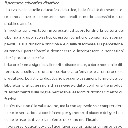
Il per­cor­so edu­ca­ti­vo-di­dat­ti­co
Il terzo li­vel­lo, quel­lo edu­ca­ti­vo-di­dat­ti­co, ha la fi­na­li­tà di tra­smet­te­
re co­no­scen­ze e com­pe­ten­ze sen­so­ria­li in modo ac­ces­si­bi­le a un
pub­bli­co ampio.
Si ri­vol­ge sia a vi­si­ta­to­ri in­te­res­sa­ti ad ap­pro­fon­di­re la cul­tu­ra del
cibo, sia a grup­pi sco­la­sti­ci, ope­ra­to­ri tu­ri­sti­ci o con­su­ma­to­ri con­sa­
pe­vo­li. La sua fun­zio­ne prin­ci­pa­le è quel­la di for­ma­re alla per­ce­zio­ne,
aiu­tan­do i par­te­ci­pan­ti a ri­co­no­sce­re e in­ter­pre­ta­re le sen­sa­zio­ni
che il pro­dot­to su­sci­ta.
Edu­ca­re i sensi si­gni­fi­ca al­le­nar­li a di­scri­mi­na­re, a dare nome alle dif­
fe­ren­ze, a col­le­ga­re una per­ce­zio­ne a un’o­ri­gi­ne o a un pro­ces­so
pro­dut­ti­vo. Le at­ti­vi­tà di­dat­ti­che pos­so­no as­su­me­re forme di­ver­se:
la­bo­ra­to­ri pra­ti­ci, ses­sio­ni di as­sag­gio gui­da­to, con­fron­ti tra pro­dot­
ti, espe­ri­men­ti sulle so­glie per­cet­ti­ve, eser­ci­zi di ri­co­no­sci­men­to ol­
fat­ti­vo.
L’o­biet­ti­vo non è la va­lu­ta­zio­ne, ma la con­sa­pe­vo­lez­za: com­pren­de­re
come le sen­sa­zio­ni si com­bi­na­no per ge­ne­ra­re il pia­ce­re del gusto, e
come le aspet­ta­ti­ve o l’am­bien­te pos­sa­no mo­di­fi­car­lo.
Il per­cor­so edu­ca­ti­vo-di­dat­ti­co fa­vo­ri­sce un ap­pren­di­men­to espe­