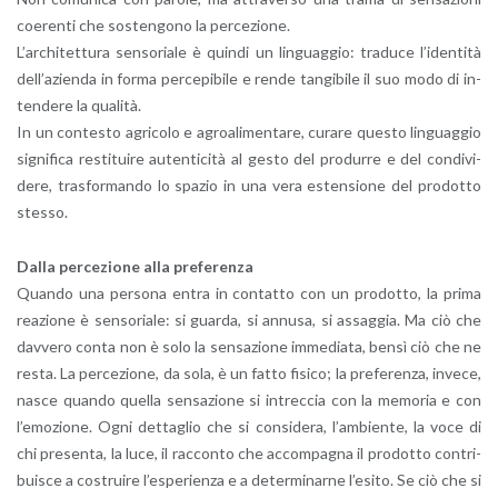
coe­ren­ti che so­sten­go­no la per­ce­zio­ne.
L’ar­chi­tet­tu­ra sen­so­ria­le è quin­di un lin­guag­gio: tra­du­ce l’i­den­ti­tà
del­l’a­zien­da in forma per­ce­pi­bi­le e rende tan­gi­bi­le il suo modo di in­
ten­de­re la qua­li­tà.
In un con­te­sto agri­co­lo e agroa­li­men­ta­re, cu­ra­re que­sto lin­guag­gio
si­gni­fi­ca re­sti­tui­re au­ten­ti­ci­tà al gesto del pro­dur­re e del con­di­vi­
de­re, tra­sfor­man­do lo spa­zio in una vera esten­sio­ne del pro­dot­to
stes­so.
Dalla per­ce­zio­ne alla pre­fe­ren­za
Quan­do una per­so­na entra in con­tat­to con un pro­dot­to, la prima
rea­zio­ne è sen­so­ria­le: si guar­da, si an­nu­sa, si as­sag­gia. Ma ciò che
dav­ve­ro conta non è solo la sen­sa­zio­ne im­me­dia­ta, bensì ciò che ne
resta. La per­ce­zio­ne, da sola, è un fatto fi­si­co; la pre­fe­ren­za, in­ve­ce,
nasce quan­do quel­la sen­sa­zio­ne si in­trec­cia con la me­mo­ria e con
l’e­mo­zio­ne. Ogni det­ta­glio che si con­si­de­ra, l’am­bien­te, la voce di
chi pre­sen­ta, la luce, il rac­con­to che ac­com­pa­gna il pro­dot­to con­tri­
bui­sce a co­strui­re l’e­spe­rien­za e a de­ter­mi­nar­ne l’e­si­to. Se ciò che si