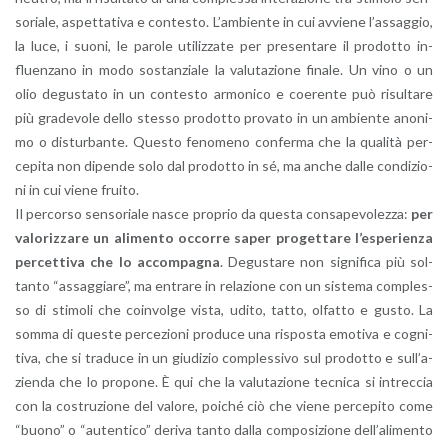
so­ria­le, aspet­ta­ti­va e con­te­sto. L’am­bien­te in cui av­vie­ne l’as­sag­gio,
la luce, i suoni, le pa­ro­le uti­liz­za­te per pre­sen­ta­re il pro­dot­to in­
fluen­za­no in modo so­stan­zia­le la va­lu­ta­zio­ne fi­na­le. Un vino o un
olio de­gu­sta­to in un con­te­sto ar­mo­ni­co e coe­ren­te può ri­sul­ta­re
più gra­de­vo­le dello stes­so pro­dot­to pro­va­to in un am­bien­te ano­ni­
mo o di­stur­ban­te. Que­sto fe­no­me­no con­fer­ma che la qua­li­tà per­
ce­pi­ta non di­pen­de solo dal pro­dot­to in sé, ma anche dalle con­di­zio­
ni in cui viene frui­to.
Il per­cor­so sen­so­ria­le nasce pro­prio da que­sta con­sa­pe­vo­lez­za:
per
va­lo­riz­za­re un ali­men­to oc­cor­re saper pro­get­ta­re l’e­spe­rien­za
per­cet­ti­va che lo ac­com­pa­gna
. De­gu­sta­re non si­gni­fi­ca più sol­
tan­to “as­sag­gia­re”, ma en­tra­re in re­la­zio­ne con un si­ste­ma com­ples­
so di sti­mo­li che coin­vol­ge vista, udito, tatto, ol­fat­to e gusto. La
somma di que­ste per­ce­zio­ni pro­du­ce una ri­spo­sta emo­ti­va e co­gni­
ti­va, che si tra­du­ce in un giu­di­zio com­ples­si­vo sul pro­dot­to e sul­l’a­
zien­da che lo pro­po­ne. È qui che la va­lu­ta­zio­ne tec­ni­ca si in­trec­cia
con la co­stru­zio­ne del va­lo­re, poi­ché ciò che viene per­ce­pi­to come
“buono” o “au­ten­ti­co” de­ri­va tanto dalla com­po­si­zio­ne del­l’a­li­men­to