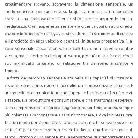
groa­li­men­ta­re tro­va­no, at­tra­ver­so la di­men­sio­ne sen­so­ria­le, un
modo con­cre­to per rac­con­tar­si: la qua­li­tà non è più un con­cet­to
astrat­to, ma qual­co­sa che si sente, si tocca e si com­pren­de con im­
me­dia­tez­za. Ogni espe­rien­za sen­so­ria­le di­ven­ta così un atto di edu­
ca­zio­ne in­for­ma­le, in cui il gusto si tra­sfor­ma in stru­men­to di cul­tu­ra
e il pro­dot­to di­ven­ta vei­co­lo di iden­ti­tà. In que­sta pro­spet­ti­va, il la­
vo­ro sen­so­ria­le as­su­me un va­lo­re col­let­ti­vo: non serve solo al­l’a­
zien­da, ma al ter­ri­to­rio che rap­pre­sen­ta, per­ché re­sti­tui­sce al cibo il
suo si­gni­fi­ca­to ori­gi­na­rio di re­la­zio­ne tra per­so­ne, am­bien­te e
tempo.
La forza del per­cor­so sen­so­ria­le sta nella sua ca­pa­ci­tà di unire pre­
ci­sio­ne e emo­zio­ne, ri­go­re e ac­co­glien­za, co­no­scen­za e stu­po­re. È
un mo­del­lo di co­mu­ni­ca­zio­ne che su­pe­ra le bar­rie­re tra tec­ni­co e vi­
si­ta­to­re, tra pro­dut­to­re e con­su­ma­to­re, e che tra­sfor­ma l’e­spe­rien­
za in com­pren­sio­ne re­ci­pro­ca. L’a­gri­col­tu­ra con­tem­po­ra­nea, sem­pre
più chia­ma­ta a rac­con­tar­si e a farsi ri­co­no­sce­re, trova in que­sta pra­
ti­ca un modo per espri­me­re la pro­pria au­ten­ti­ci­tà senza bi­so­gno di
ar­ti­fi­ci. Ogni espe­rien­za ben con­dot­ta la­scia una trac­cia: non sol­
tan­to il ri­cor­do di un sa­po­re, ma la sen­sa­zio­ne di aver par­te­ci­pa­to a