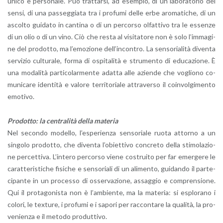
unico e per­so­na­le. Può trat­tar­si, ad esem­pio, di un la­bo­ra­to­rio dei
sensi, di una pas­seg­gia­ta tra i pro­fu­mi delle erbe aro­ma­ti­che, di un
ascol­to gui­da­to in can­ti­na o di un per­cor­so ol­fat­ti­vo tra le es­sen­ze
di un olio o di un vino. Ciò che resta al vi­si­ta­to­re non è solo l’im­ma­gi­
ne del pro­dot­to, ma l’e­mo­zio­ne del­l’in­con­tro. La sen­so­ria­li­tà di­ven­ta
ser­vi­zio cul­tu­ra­le, forma di ospi­ta­li­tà e stru­men­to di edu­ca­zio­ne. È
una mo­da­li­tà par­ti­co­lar­men­te adat­ta alle azien­de che vo­glio­no co­
mu­ni­ca­re iden­ti­tà e va­lo­re ter­ri­to­ria­le at­tra­ver­so il coin­vol­gi­men­to
emo­ti­vo.
Pro­dot­to: la cen­tra­li­tà della ma­te­ria
Nel se­con­do mo­del­lo, l’e­spe­rien­za sen­so­ria­le ruota at­tor­no a un
sin­go­lo pro­dot­to, che di­ven­ta l’o­biet­ti­vo con­cre­to della sti­mo­la­zio­
ne per­cet­ti­va. L’in­te­ro per­cor­so viene co­strui­to per far emer­ge­re le
ca­rat­te­ri­sti­che fi­si­che e sen­so­ria­li di un ali­men­to, gui­dan­do il par­te­
ci­pan­te in un pro­ces­so di os­ser­va­zio­ne, as­sag­gio e com­pren­sio­ne.
Qui il pro­ta­go­ni­sta non è l’am­bien­te, ma la ma­te­ria: si esplo­ra­no i
co­lo­ri, le tex­tu­re, i pro­fu­mi e i sa­po­ri per rac­con­ta­re la qua­li­tà, la pro­
ve­nien­za e il me­to­do pro­dut­ti­vo.