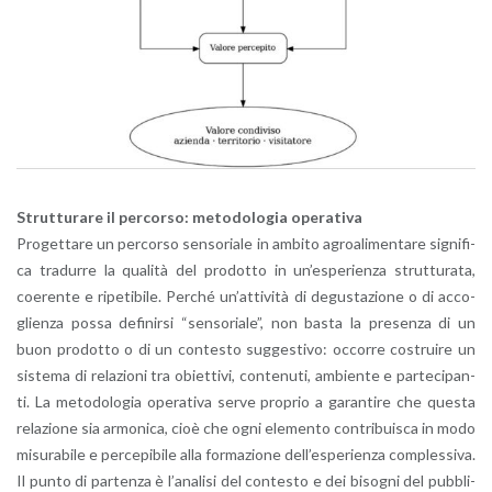
Strut­tu­ra­re il per­cor­so: me­to­do­lo­gia ope­ra­ti­va
Pro­get­ta­re un per­cor­so sen­so­ria­le in am­bi­to agroa­li­men­ta­re si­gni­fi­
ca tra­dur­re la qua­li­tà del pro­dot­to in un’e­spe­rien­za strut­tu­ra­ta,
coe­ren­te e ri­pe­ti­bi­le. Per­ché un’at­ti­vi­tà di de­gu­sta­zio­ne o di ac­co­
glien­za possa de­fi­nir­si “sen­so­ria­le”, non basta la pre­sen­za di un
buon pro­dot­to o di un con­te­sto sug­ge­sti­vo: oc­cor­re co­strui­re un
si­ste­ma di re­la­zio­ni tra obiet­ti­vi, con­te­nu­ti, am­bien­te e par­te­ci­pan­
ti. La me­to­do­lo­gia ope­ra­ti­va serve pro­prio a ga­ran­ti­re che que­sta
re­la­zio­ne sia ar­mo­ni­ca, cioè che ogni ele­men­to con­tri­bui­sca in modo
mi­su­ra­bi­le e per­ce­pi­bi­le alla for­ma­zio­ne del­l’e­spe­rien­za com­ples­si­va.
Il punto di par­ten­za è l’a­na­li­si del con­te­sto e dei bi­so­gni del pub­bli­