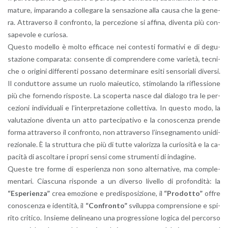
ma­tu­re, im­pa­ran­do a col­le­ga­re la sen­sa­zio­ne alla causa che la ge­ne­
ra. At­tra­ver­so il con­fron­to, la per­ce­zio­ne si af­fi­na, di­ven­ta più con­
sa­pe­vo­le e cu­rio­sa.
Que­sto mo­del­lo è molto ef­fi­ca­ce nei con­te­sti for­ma­ti­vi e di de­gu­
sta­zio­ne com­pa­ra­ta: con­sen­te di com­pren­de­re come va­rie­tà, tec­ni­
che o ori­gi­ni dif­fe­ren­ti pos­sa­no de­ter­mi­na­re esiti sen­so­ria­li di­ver­si.
Il con­dut­to­re as­su­me un ruolo ma­ieu­ti­co, sti­mo­lan­do la ri­fles­sio­ne
più che for­nen­do ri­spo­ste. La sco­per­ta nasce dal dia­lo­go tra le per­
ce­zio­ni in­di­vi­dua­li e l’in­ter­pre­ta­zio­ne col­let­ti­va. In que­sto modo, la
va­lu­ta­zio­ne di­ven­ta un atto par­te­ci­pa­ti­vo e la co­no­scen­za pren­de
forma at­tra­ver­so il con­fron­to, non at­tra­ver­so l’in­se­gna­men­to uni­di­
re­zio­na­le. È la strut­tu­ra che più di tutte va­lo­riz­za la cu­rio­si­tà e la ca­
pa­ci­tà di ascol­ta­re i pro­pri sensi come stru­men­ti di in­da­gi­ne.
Que­ste tre forme di espe­rien­za non sono al­ter­na­ti­ve, ma com­ple­
men­ta­ri. Cia­scu­na ri­spon­de a un di­ver­so li­vel­lo di pro­fon­di­tà: la
“Espe­rien­za”
crea emo­zio­ne e pre­di­spo­si­zio­ne, il
“Pro­dot­to”
offre
co­no­scen­za e iden­ti­tà, il
“Con­fron­to”
svi­lup­pa com­pren­sio­ne e spi­
ri­to cri­ti­co. In­sie­me de­li­nea­no una pro­gres­sio­ne lo­gi­ca del per­cor­so