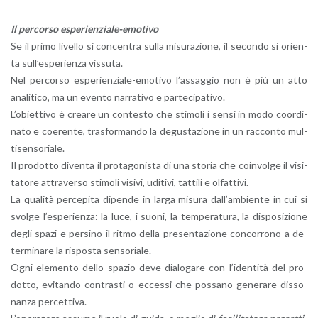
Il per­cor­so espe­rien­zia­le-emo­ti­vo
Se il primo li­vel­lo si con­cen­tra sulla mi­su­ra­zio­ne, il se­con­do si orien­
ta sul­l’e­spe­rien­za vis­su­ta.
Nel per­cor­so espe­rien­zia­le-emo­ti­vo l’as­sag­gio non è più un atto
ana­li­ti­co, ma un even­to nar­ra­ti­vo e par­te­ci­pa­ti­vo.
L’o­biet­ti­vo è crea­re un con­te­sto che sti­mo­li i sensi in modo coor­di­
na­to e coe­ren­te, tra­sfor­man­do la de­gu­sta­zio­ne in un rac­con­to mul­
ti­sen­so­ria­le.
Il pro­dot­to di­ven­ta il pro­ta­go­ni­sta di una sto­ria che coin­vol­ge il vi­si­
ta­to­re at­tra­ver­so sti­mo­li vi­si­vi, udi­ti­vi, tat­ti­li e ol­fat­ti­vi.
La qua­li­tà per­ce­pi­ta di­pen­de in larga mi­su­ra dal­l’am­bien­te in cui si
svol­ge l’e­spe­rien­za: la luce, i suoni, la tem­pe­ra­tu­ra, la di­spo­si­zio­ne
degli spazi e per­si­no il ritmo della pre­sen­ta­zio­ne con­cor­ro­no a de­
ter­mi­na­re la ri­spo­sta sen­so­ria­le.
Ogni ele­men­to dello spa­zio deve dia­lo­ga­re con l’i­den­ti­tà del pro­
dot­to, evi­tan­do con­tra­sti o ec­ces­si che pos­sa­no ge­ne­ra­re dis­so­
nan­za per­cet­ti­va.