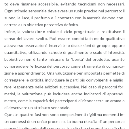
to deve ri­ma­ne­re ac­ces­si­bi­le, evi­tan­do tec­ni­ci­smi non ne­ces­sa­ri.
Ogni sti­mo­lo sen­so­ria­le deve avere un ruolo pre­ci­so nel per­cor­so: il
suono, la luce, il pro­fu­mo o il con­tat­to con la ma­te­ria de­vo­no con­
cor­re­re a un obiet­ti­vo per­cet­ti­vo de­fi­ni­to.
In­fi­ne, la
va­lu­ta­zio­ne
chiu­de il ciclo pro­get­tua­le e re­sti­tui­sce il
senso del la­vo­ro svol­to. Può es­se­re con­dot­ta in modo qua­li­ta­ti­vo
at­tra­ver­so os­ser­va­zio­ni, in­ter­vi­ste o di­scus­sio­ni di grup­po, op­pu­re
quan­ti­ta­ti­vo, uti­liz­zan­do sche­de di gra­di­men­to o scale di in­ten­si­tà.
L’o­biet­ti­vo non è tanto mi­su­ra­re la “bontà” del pro­dot­to, quan­to
com­pren­de­re l’ef­fi­ca­cia del per­cor­so come stru­men­to di co­mu­ni­ca­
zio­ne e ap­pren­di­men­to. Una va­lu­ta­zio­ne ben im­po­sta­ta per­met­te di
cor­reg­ge­re le cri­ti­ci­tà, in­di­vi­dua­re le parti più coin­vol­gen­ti e mi­glio­
ra­re l’e­spe­rien­za nelle edi­zio­ni suc­ces­si­ve. Nel caso di per­cor­si for­
ma­ti­vi, la va­lu­ta­zio­ne può in­clu­de­re anche in­di­ca­to­ri di ap­pren­di­
men­to, come la ca­pa­ci­tà dei par­te­ci­pan­ti di ri­co­no­sce­re un aroma o
di de­scri­ve­re un at­tri­bu­to sen­so­ria­le.
Que­ste quat­tro fasi non sono com­par­ti­men­ti ri­gi­di ma mo­men­ti in­
ter­con­nes­si di un unico pro­ces­so. La buona riu­sci­ta di un per­cor­so
sen­so­ria­le di­pen­de dalla coe­ren­za tra ciò che si pro­get­ta e ciò che