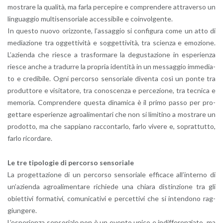
mo­stra­re la qua­li­tà, ma farla per­ce­pi­re e com­pren­de­re at­tra­ver­so un
lin­guag­gio mul­ti­sen­so­ria­le ac­ces­si­bi­le e coin­vol­gen­te.
In que­sto nuovo oriz­zon­te, l’as­sag­gio si con­fi­gu­ra come un atto di
me­dia­zio­ne tra og­get­ti­vi­tà e sog­get­ti­vi­tà, tra scien­za e emo­zio­ne.
L’a­zien­da che rie­sce a tra­sfor­ma­re la de­gu­sta­zio­ne in espe­rien­za
rie­sce anche a tra­dur­re la pro­pria iden­ti­tà in un mes­sag­gio im­me­dia­
to e cre­di­bi­le. Ogni per­cor­so sen­so­ria­le di­ven­ta così un ponte tra
pro­dut­to­re e vi­si­ta­to­re, tra co­no­scen­za e per­ce­zio­ne, tra tec­ni­ca e
me­mo­ria. Com­pren­de­re que­sta di­na­mi­ca è il primo passo per pro­
get­ta­re espe­rien­ze agroa­li­men­ta­ri che non si li­mi­ti­no a mo­stra­re un
pro­dot­to, ma che sap­pia­no rac­con­tar­lo, farlo vi­ve­re e, so­prat­tut­to,
farlo ri­cor­da­re.
Le tre ti­po­lo­gie di per­cor­so sen­so­ria­le
La pro­get­ta­zio­ne di un per­cor­so sen­so­ria­le ef­fi­ca­ce al­l’in­ter­no di
un’a­zien­da agroa­li­men­ta­re ri­chie­de una chia­ra di­stin­zio­ne tra gli
obiet­ti­vi for­ma­ti­vi, co­mu­ni­ca­ti­vi e per­cet­ti­vi che si in­ten­do­no rag­
giun­ge­re.
L’e­spe­rien­za sen­so­ria­le non è un even­to unico e in­dif­fe­ren­zia­to, ma