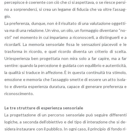
per­ce­pi­sce è coe­ren­te con ciò che ci si aspet­ta­va, o se rie­sce per­si­
no a sor­pren­der­ci, si crea un le­ga­me di fi­du­cia che va oltre l’as­sag­
gio.
La pre­fe­ren­za, dun­que, non è il ri­sul­ta­to di una va­lu­ta­zio­ne og­get­ti­
va ma di una re­la­zio­ne. Un vino, un olio, un for­mag­gio di­ven­ta­no “no­
stri” nel mo­men­to in cui im­pa­ria­mo a ri­co­no­scer­li, a di­stin­guer­li e a
ri­cor­dar­li. La me­mo­ria sen­so­ria­le fissa le sen­sa­zio­ni pia­ce­vo­li e le
tra­sfor­ma in ri­cor­do, e quel ri­cor­do di­ven­ta un cri­te­rio di scel­ta.
Un’e­spe­rien­za ben pro­get­ta­ta non mira solo a far ca­pi­re, ma a far
sen­ti­re: quan­do la per­ce­zio­ne è gui­da­ta con equi­li­brio e au­ten­ti­ci­tà,
la qua­li­tà si tra­du­ce in af­fe­zio­ne. È in que­sta con­ti­nui­tà tra sti­mo­lo,
emo­zio­ne e me­mo­ria che l’as­sag­gio smet­te di es­se­re un atto iso­la­
to e di­ven­ta espe­rien­za du­ra­tu­ra, ca­pa­ce di ge­ne­ra­re pre­fe­ren­za e
ri­co­no­sci­men­to.
Le tre strut­tu­re di espe­rien­za sen­so­ria­le
La pro­get­ta­zio­ne di un per­cor­so sen­so­ria­le può se­gui­re dif­fe­ren­ti
lo­gi­che, a se­con­da del­l’o­biet­ti­vo e del tipo di in­te­ra­zio­ne che si de­
si­de­ra in­stau­ra­re con il pub­bli­co. In ogni caso, il prin­ci­pio di fondo ri­