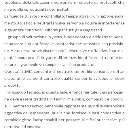
to­do­lo­gia della va­lu­ta­zio­ne sen­so­ria­le e re­go­la­te da pro­to­col­li che
mi­ra­no alla ri­pro­du­ci­bi­li­tà dei ri­sul­ta­ti.
L’am­bien­te di la­vo­ro è con­trol­la­to: tem­pe­ra­tu­ra, il­lu­mi­na­zio­ne, iso­la­
men­to acu­sti­co e neu­tra­li­tà vi­si­va ser­vo­no a ri­dur­re le in­ter­fe­ren­ze
e ga­ran­ti­re con­di­zio­ni uni­for­mi per tutti gli as­sag­gia­to­ri.
Il grup­po di va­lu­ta­zio­ne, o
panel
, è se­le­zio­na­to e ad­de­stra­to per ri­
co­no­sce­re e quan­ti­fi­ca­re le ca­rat­te­ri­sti­che sen­so­ria­li con pre­ci­sio­
ne. At­tra­ver­so prove di­scri­mi­nan­ti, de­scrit­ti­ve e af­fet­ti­ve, i par­te­ci­
pan­ti im­pa­ra­no a di­stin­gue­re dif­fe­ren­ze, iden­ti­fi­ca­re at­tri­bu­ti e mi­
su­ra­re la gra­de­vo­lez­za com­ples­si­va di un pro­dot­to.
Que­sta at­ti­vi­tà con­sen­te di co­strui­re un pro­fi­lo sen­so­ria­le det­ta­
glia­to, utile sia per il con­trol­lo qua­li­tà sia per lo svi­lup­po di nuovi
pro­dot­ti.
Il lin­guag­gio tec­ni­co, in que­sta fase, è fon­da­men­ta­le: ogni per­ce­zio­
ne deve es­se­re tra­dot­ta in ter­mi­ni mi­su­ra­bi­li, com­pa­ra­bi­li e con­di­vi­
si. Il per­cor­so tec­ni­co-sen­so­ria­le rap­pre­sen­ta quin­di la di­men­sio­ne
og­get­ti­va del­l’e­spe­rien­za, quel­la che for­ni­sce le basi co­no­sci­ti­ve e
ter­mi­no­lo­gi­che in­di­spen­sa­bi­li per pas­sa­re alle fasi suc­ces­si­ve, più
nar­ra­ti­ve ed emo­ti­ve.