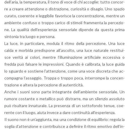
del­l’a­ria, la tem­pe­ra­tu­ra, il tono di voce di chi ac­co­glie: tutto con­cor­
re a crea­re at­ten­zio­ne o di­stra­zio­ne, cu­rio­si­tà o di­sa­gio. Uno spa­zio
cu­ra­to, coe­ren­te e leg­gi­bi­le fa­vo­ri­sce la con­cen­tra­zio­ne, men­tre un
am­bien­te con­fu­so o trop­po ca­ri­co di sti­mo­li fram­men­ta la per­ce­zio­
ne. La qua­li­tà del­l’e­spe­rien­za sen­so­ria­le di­pen­de da que­sta prima
sin­to­nia tra luogo e per­so­na.
La luce, in par­ti­co­la­re, mo­du­la il ritmo della per­ce­zio­ne. Una luce
calda e mor­bi­da pre­di­spo­ne al­l’a­scol­to, una luce na­tu­ra­le re­sti­tui­
sce ve­ri­tà ai co­lo­ri, men­tre l’il­lu­mi­na­zio­ne ar­ti­fi­cia­le ec­ces­si­va o
fred­da può fal­sa­re le im­pres­sio­ni. Quan­do è ca­li­bra­ta, la luce guida
lo sguar­do e so­stie­ne l’at­ten­zio­ne, come una voce di­scre­ta che ac­
com­pa­gna l’as­sag­gio. Trop­pa o trop­po poca, in­ter­rom­pe la con­cen­
tra­zio­ne e al­te­ra la per­ce­zio­ne di au­ten­ti­ci­tà.
Anche i suoni sono parte in­te­gran­te del­l’am­bien­te sen­so­ria­le. Un
ru­mo­re co­stan­te o me­tal­li­co può di­strar­re, ma un si­len­zio as­so­lu­to
può ri­sul­ta­re in­na­tu­ra­le. La pre­sen­za di un sot­to­fon­do tenue, coe­
ren­te con il luogo, aiuta in­ve­ce a dare con­ti­nui­tà al­l’e­spe­rien­za.
Il suono non è un’ag­giun­ta, ma una con­di­zio­ne di equi­li­brio: re­go­la la
so­glia d’at­ten­zio­ne e con­tri­bui­sce a de­fi­ni­re il ritmo emo­ti­vo del­l’in­