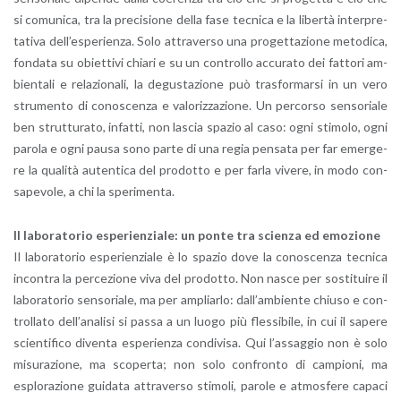
si co­mu­ni­ca, tra la pre­ci­sio­ne della fase tec­ni­ca e la li­ber­tà in­ter­pre­
ta­ti­va del­l’e­spe­rien­za. Solo at­tra­ver­so una pro­get­ta­zio­ne me­to­di­ca,
fon­da­ta su obiet­ti­vi chia­ri e su un con­trol­lo ac­cu­ra­to dei fat­to­ri am­
bien­ta­li e re­la­zio­na­li, la de­gu­sta­zio­ne può tra­sfor­mar­si in un vero
stru­men­to di co­no­scen­za e va­lo­riz­za­zio­ne. Un per­cor­so sen­so­ria­le
ben strut­tu­ra­to, in­fat­ti, non la­scia spa­zio al caso: ogni sti­mo­lo, ogni
pa­ro­la e ogni pausa sono parte di una regia pen­sa­ta per far emer­ge­
re la qua­li­tà au­ten­ti­ca del pro­dot­to e per farla vi­ve­re, in modo con­
sa­pe­vo­le, a chi la spe­ri­men­ta.
Il la­bo­ra­to­rio espe­rien­zia­le: un ponte tra scien­za ed emo­zio­ne
Il la­bo­ra­to­rio espe­rien­zia­le è lo spa­zio dove la co­no­scen­za tec­ni­ca
in­con­tra la per­ce­zio­ne viva del pro­dot­to. Non nasce per so­sti­tui­re il
la­bo­ra­to­rio sen­so­ria­le, ma per am­pliar­lo: dal­l’am­bien­te chiu­so e con­
trol­la­to del­l’a­na­li­si si passa a un luogo più fles­si­bi­le, in cui il sa­pe­re
scien­ti­fi­co di­ven­ta espe­rien­za con­di­vi­sa. Qui l’as­sag­gio non è solo
mi­su­ra­zio­ne, ma sco­per­ta; non solo con­fron­to di cam­pio­ni, ma
esplo­ra­zio­ne gui­da­ta at­tra­ver­so sti­mo­li, pa­ro­le e at­mo­sfe­re ca­pa­ci