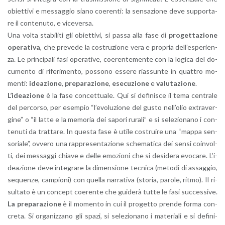
obiet­ti­vi e mes­sag­gio siano coe­ren­ti: la sen­sa­zio­ne deve sup­por­ta­
re il con­te­nu­to, e vi­ce­ver­sa.
Una volta sta­bi­li­ti gli obiet­ti­vi, si passa alla fase di
pro­get­ta­zio­ne
ope­ra­ti­va
, che pre­ve­de la co­stru­zio­ne vera e pro­pria del­l’e­spe­rien­
za. Le prin­ci­pa­li fasi ope­ra­ti­ve, coe­ren­te­men­te con la lo­gi­ca del do­
cu­men­to di ri­fe­ri­men­to, pos­so­no es­se­re rias­sun­te in quat­tro mo­
men­ti:
idea­zio­ne
,
pre­pa­ra­zio­ne
,
ese­cu­zio­ne
e
va­lu­ta­zio­ne
.
L’i­dea­zio­ne
è la fase con­cet­tua­le. Qui si de­fi­ni­sce il tema cen­tra­le
del per­cor­so, per esem­pio “l’e­vo­lu­zio­ne del gusto nel­l’o­lio ex­tra­ver­
gi­ne” o “il latte e la me­mo­ria dei sa­po­ri ru­ra­li” e si se­le­zio­na­no i con­
te­nu­ti da trat­ta­re. In que­sta fase è utile co­strui­re una “mappa sen­
so­ria­le”, ov­ve­ro una rap­pre­sen­ta­zio­ne sche­ma­ti­ca dei sensi coin­vol­
ti, dei mes­sag­gi chia­ve e delle emo­zio­ni che si de­si­de­ra evo­ca­re. L’i­
dea­zio­ne deve in­te­gra­re la di­men­sio­ne tec­ni­ca (me­to­di di as­sag­gio,
se­quen­ze, cam­pio­ni) con quel­la nar­ra­ti­va (sto­ria, pa­ro­le, ritmo). Il ri­
sul­ta­to è un con­cept coe­ren­te che gui­de­rà tutte le fasi suc­ces­si­ve.
La pre­pa­ra­zio­ne
è il mo­men­to in cui il pro­get­to pren­de forma con­
cre­ta. Si or­ga­niz­za­no gli spazi, si se­le­zio­na­no i ma­te­ria­li e si de­fi­ni­