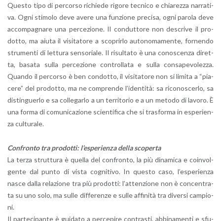
Que­sto tipo di per­cor­so ri­chie­de ri­go­re tec­ni­co e chia­rez­za nar­ra­ti­
va. Ogni sti­mo­lo deve avere una fun­zio­ne pre­ci­sa, ogni pa­ro­la deve
ac­com­pa­gna­re una per­ce­zio­ne. Il con­dut­to­re non de­scri­ve il pro­
dot­to, ma aiuta il vi­si­ta­to­re a sco­prir­lo au­to­no­ma­men­te, for­nen­do
stru­men­ti di let­tu­ra sen­so­ria­le. Il ri­sul­ta­to è una co­no­scen­za di­ret­
ta, ba­sa­ta sulla per­ce­zio­ne con­trol­la­ta e sulla con­sa­pe­vo­lez­za.
Quan­do il per­cor­so è ben con­dot­to, il vi­si­ta­to­re non si li­mi­ta a “pia­
ce­re” del pro­dot­to, ma ne com­pren­de l’i­den­ti­tà: sa ri­co­no­scer­lo, sa
di­stin­guer­lo e sa col­le­gar­lo a un ter­ri­to­rio e a un me­to­do di la­vo­ro. È
una forma di co­mu­ni­ca­zio­ne scien­ti­fi­ca che si tra­sfor­ma in espe­rien­
za cul­tu­ra­le.
Con­fron­to tra pro­dot­ti: l’e­spe­rien­za della sco­per­ta
La terza strut­tu­ra è quel­la del con­fron­to, la più di­na­mi­ca e coin­vol­
gen­te dal punto di vista co­gni­ti­vo. In que­sto caso, l’e­spe­rien­za
nasce dalla re­la­zio­ne tra più pro­dot­ti: l’at­ten­zio­ne non è con­cen­tra­
ta su uno solo, ma sulle dif­fe­ren­ze e sulle af­fi­ni­tà tra di­ver­si cam­pio­
ni.
Il par­te­ci­pan­te è gui­da­to a per­ce­pi­re con­tra­sti, ab­bi­na­men­ti e sfu­