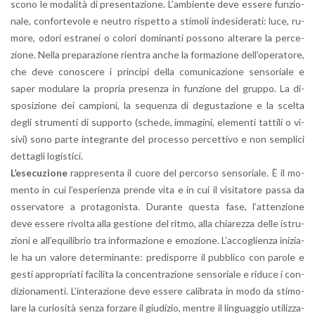
sco­no le mo­da­li­tà di pre­sen­ta­zio­ne. L’am­bien­te deve es­se­re fun­zio­
na­le, con­for­te­vo­le e neu­tro ri­spet­to a sti­mo­li in­de­si­de­ra­ti: luce, ru­
mo­re, odori estra­nei o co­lo­ri do­mi­nan­ti pos­so­no al­te­ra­re la per­ce­
zio­ne. Nella pre­pa­ra­zio­ne rien­tra anche la for­ma­zio­ne del­l’o­pe­ra­to­re,
che deve co­no­sce­re i prin­ci­pi della co­mu­ni­ca­zio­ne sen­so­ria­le e
saper mo­du­la­re la pro­pria pre­sen­za in fun­zio­ne del grup­po. La di­
spo­si­zio­ne dei cam­pio­ni, la se­quen­za di de­gu­sta­zio­ne e la scel­ta
degli stru­men­ti di sup­por­to (sche­de, im­ma­gi­ni, ele­men­ti tat­ti­li o vi­
si­vi) sono parte in­te­gran­te del pro­ces­so per­cet­ti­vo e non sem­pli­ci
det­ta­gli lo­gi­sti­ci.
L’e­se­cu­zio­ne
rap­pre­sen­ta il cuore del per­cor­so sen­so­ria­le. È il mo­
men­to in cui l’e­spe­rien­za pren­de vita e in cui il vi­si­ta­to­re passa da
os­ser­va­to­re a pro­ta­go­ni­sta. Du­ran­te que­sta fase, l’at­ten­zio­ne
deve es­se­re ri­vol­ta alla ge­stio­ne del ritmo, alla chia­rez­za delle istru­
zio­ni e al­l’e­qui­li­brio tra in­for­ma­zio­ne e emo­zio­ne. L’ac­co­glien­za ini­zia­
le ha un va­lo­re de­ter­mi­nan­te: pre­di­spor­re il pub­bli­co con pa­ro­le e
gesti ap­pro­pria­ti fa­ci­li­ta la con­cen­tra­zio­ne sen­so­ria­le e ri­du­ce i con­
di­zio­na­men­ti. L’in­te­ra­zio­ne deve es­se­re ca­li­bra­ta in modo da sti­mo­
la­re la cu­rio­si­tà senza for­za­re il giu­di­zio, men­tre il lin­guag­gio uti­liz­za­