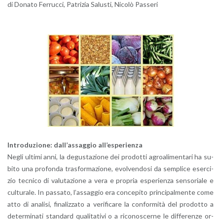
di Do­na­to Fer­ruc­ci, Pa­tri­zia Sa­lu­sti, Ni­co­lò Pas­se­ri
In­tro­du­zio­ne: dal­l’as­sag­gio al­l’e­spe­rien­za
Negli ul­ti­mi anni, la de­gu­sta­zio­ne dei pro­dot­ti agroa­li­men­ta­ri ha su­
bi­to una pro­fon­da tra­sfor­ma­zio­ne, evol­ven­do­si da sem­pli­ce eser­ci­
zio tec­ni­co di va­lu­ta­zio­ne a vera e pro­pria espe­rien­za sen­so­ria­le e
cul­tu­ra­le. In pas­sa­to, l’as­sag­gio era con­ce­pi­to prin­ci­pal­men­te come
atto di ana­li­si, fi­na­liz­za­to a ve­ri­fi­ca­re la con­for­mi­tà del pro­dot­to a
de­ter­mi­na­ti stan­dard qua­li­ta­ti­vi o a ri­co­no­scer­ne le dif­fe­ren­ze or­