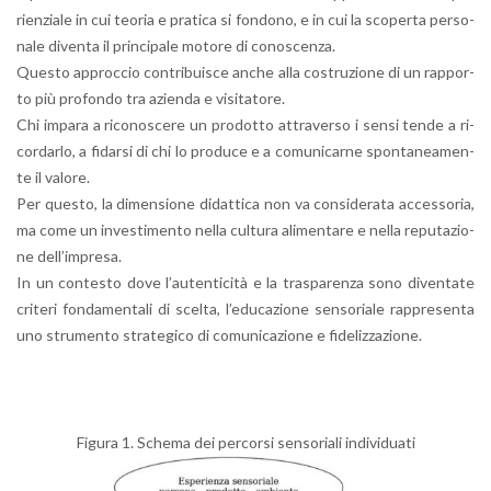
rien­zia­le in cui teo­ria e pra­ti­ca si fon­do­no, e in cui la sco­per­ta per­so­
na­le di­ven­ta il prin­ci­pa­le mo­to­re di co­no­scen­za.
Que­sto ap­proc­cio con­tri­bui­sce anche alla co­stru­zio­ne di un rap­por­
to più pro­fon­do tra azien­da e vi­si­ta­to­re.
Chi im­pa­ra a ri­co­no­sce­re un pro­dot­to at­tra­ver­so i sensi tende a ri­
cor­dar­lo, a fi­dar­si di chi lo pro­du­ce e a co­mu­ni­car­ne spon­ta­nea­men­
te il va­lo­re.
Per que­sto, la di­men­sio­ne di­dat­ti­ca non va con­si­de­ra­ta ac­ces­so­ria,
ma come un in­ve­sti­men­to nella cul­tu­ra ali­men­ta­re e nella re­pu­ta­zio­
ne del­l’im­pre­sa.
In un con­te­sto dove l’au­ten­ti­ci­tà e la tra­spa­ren­za sono di­ven­ta­te
cri­te­ri fon­da­men­ta­li di scel­ta, l’e­du­ca­zio­ne sen­so­ria­le rap­pre­sen­ta
uno stru­men­to stra­te­gi­co di co­mu­ni­ca­zio­ne e fi­de­liz­za­zio­ne.
Fi­gu­ra 1. Sche­ma dei per­cor­si sen­so­ria­li in­di­vi­dua­ti