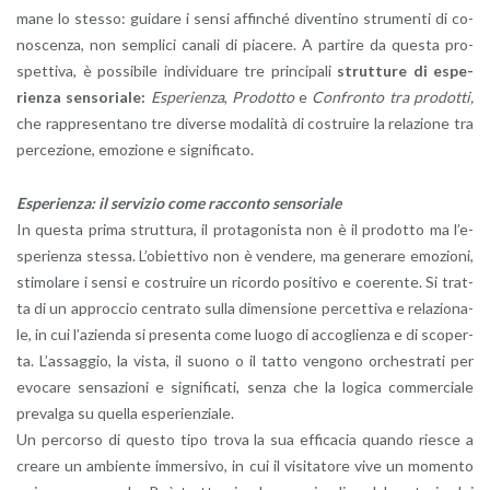
ma­ne lo stes­so: gui­da­re i sensi af­fin­ché di­ven­ti­no stru­men­ti di co­
no­scen­za, non sem­pli­ci ca­na­li di pia­ce­re. A par­ti­re da que­sta pro­
spet­ti­va, è pos­si­bi­le in­di­vi­dua­re tre prin­ci­pa­li
strut­tu­re di espe­
rien­za sen­so­ria­le:
Espe­rien­za
,
Pro­dot­to
e
Con­fron­to tra pro­dot­ti,
che rap­pre­sen­ta­no tre di­ver­se mo­da­li­tà di co­strui­re la re­la­zio­ne tra
per­ce­zio­ne, emo­zio­ne e si­gni­fi­ca­to.
Espe­rien­za: il ser­vi­zio come rac­con­to sen­so­ria­le
In que­sta prima strut­tu­ra, il pro­ta­go­ni­sta non è il pro­dot­to ma l’e­
spe­rien­za stes­sa. L’o­biet­ti­vo non è ven­de­re, ma ge­ne­ra­re emo­zio­ni,
sti­mo­la­re i sensi e co­strui­re un ri­cor­do po­si­ti­vo e coe­ren­te. Si trat­
ta di un ap­proc­cio cen­tra­to sulla di­men­sio­ne per­cet­ti­va e re­la­zio­na­
le, in cui l’a­zien­da si pre­sen­ta come luogo di ac­co­glien­za e di sco­per­
ta. L’as­sag­gio, la vista, il suono o il tatto ven­go­no or­che­stra­ti per
evo­ca­re sen­sa­zio­ni e si­gni­fi­ca­ti, senza che la lo­gi­ca com­mer­cia­le
pre­val­ga su quel­la espe­rien­zia­le.
Un per­cor­so di que­sto tipo trova la sua ef­fi­ca­cia quan­do rie­sce a
crea­re un am­bien­te im­mer­si­vo, in cui il vi­si­ta­to­re vive un mo­men­to