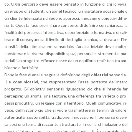
co. Ogni per­cor­so deve es­se­re pen­sa­to in fun­zio­ne di chi lo vivrà:
un grup­po di stu­den­ti, un panel tec­ni­co, un vi­si­ta­to­re oc­ca­sio­na­le o
un clien­te fi­de­liz­za­to ri­chie­do­no ap­proc­ci, lin­guag­gi e obiet­ti­vi dif­fe­
ren­ti. Que­sta fase pre­li­mi­na­re con­sen­te di de­fi­ni­re con chia­rez­za la
fi­na­li­tà del per­cor­so: in­for­ma­ti­va, espe­rien­zia­le o for­ma­ti­va, e di ca­li­
bra­re di con­se­guen­za il li­vel­lo di det­ta­glio tec­ni­co, la du­ra­ta e l’in­
ten­si­tà della sti­mo­la­zio­ne sen­so­ria­le. L’a­na­li­si ini­zia­le deve inol­tre
con­si­de­ra­re le ri­sor­se di­spo­ni­bi­li: spazi, per­so­na­le, stru­men­ti e ma­
te­ria­li. Un pro­get­to ef­fi­ca­ce nasce da un equi­li­brio rea­li­sti­co tra am­
bi­zio­ne e fat­ti­bi­li­tà.
Dopo la fase di ana­li­si segue la de­fi­ni­zio­ne degli
obiet­ti­vi sen­so­ria­
li e co­mu­ni­ca­ti­vi
, che rap­pre­sen­ta­no l’as­se por­tan­te del­l’in­te­ro
pro­get­to. Gli obiet­ti­vi sen­so­ria­li ri­guar­da­no ciò che si in­ten­de far
per­ce­pi­re: un aroma, una tex­tu­re, una dif­fe­ren­za tra va­rie­tà o pro­
ces­si pro­dut­ti­vi, un le­ga­me con il ter­ri­to­rio. Quel­li co­mu­ni­ca­ti­vi, in­
ve­ce, de­fi­ni­sco­no ciò che si vuole tra­smet­te­re in ter­mi­ni di va­lo­re:
au­ten­ti­ci­tà, so­ste­ni­bi­li­tà, tra­di­zio­ne, in­no­va­zio­ne. Il per­cor­so di­ven­
ta così una forma di rac­con­to strut­tu­ra­to, in cui la sti­mo­la­zio­ne dei
sensi si in­te­gra con la tra­smis­sio­ne di si­gni­fi­ca­ti. È es­sen­zia­le che