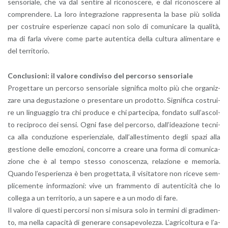
sen­so­ria­le, che va dal sen­ti­re al ri­co­no­sce­re, e dal ri­co­no­sce­re al
com­pren­de­re. La loro in­te­gra­zio­ne rap­pre­sen­ta la base più so­li­da
per co­strui­re espe­rien­ze ca­pa­ci non solo di co­mu­ni­ca­re la qua­li­tà,
ma di farla vi­ve­re come parte au­ten­ti­ca della cul­tu­ra ali­men­ta­re e
del ter­ri­to­rio.
Con­clu­sio­ni: il va­lo­re con­di­vi­so del per­cor­so sen­so­ria­le
Pro­get­ta­re un per­cor­so sen­so­ria­le si­gni­fi­ca molto più che or­ga­niz­
za­re una de­gu­sta­zio­ne o pre­sen­ta­re un pro­dot­to. Si­gni­fi­ca co­strui­
re un lin­guag­gio tra chi pro­du­ce e chi par­te­ci­pa, fon­da­to sul­l’a­scol­
to re­ci­pro­co dei sensi. Ogni fase del per­cor­so, dal­l’i­dea­zio­ne tec­ni­
ca alla con­du­zio­ne espe­rien­zia­le, dal­l’al­le­sti­men­to degli spazi alla
ge­stio­ne delle emo­zio­ni, con­cor­re a crea­re una forma di co­mu­ni­ca­
zio­ne che è al tempo stes­so co­no­scen­za, re­la­zio­ne e me­mo­ria.
Quan­do l’e­spe­rien­za è ben pro­get­ta­ta, il vi­si­ta­to­re non ri­ce­ve sem­
pli­ce­men­te in­for­ma­zio­ni: vive un fram­men­to di au­ten­ti­ci­tà che lo
col­le­ga a un ter­ri­to­rio, a un sa­pe­re e a un modo di fare.
Il va­lo­re di que­sti per­cor­si non si mi­su­ra solo in ter­mi­ni di gra­di­men­
to, ma nella ca­pa­ci­tà di ge­ne­ra­re con­sa­pe­vo­lez­za. L’a­gri­col­tu­ra e l’a­