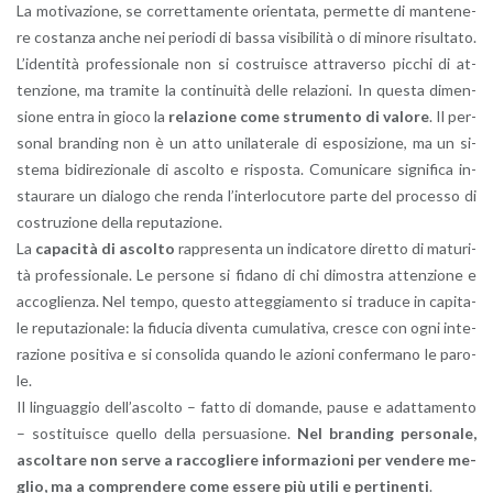
La mo­ti­va­zio­ne, se cor­ret­ta­men­te orien­ta­ta, per­met­te di man­te­ne­
re co­stan­za anche nei pe­rio­di di bassa vi­si­bi­li­tà o di mi­no­re ri­sul­ta­to.
L’i­den­ti­tà pro­fes­sio­na­le non si co­strui­sce at­tra­ver­so pic­chi di at­
ten­zio­ne, ma tra­mi­te la con­ti­nui­tà delle re­la­zio­ni. In que­sta di­men­
sio­ne entra in gioco la
re­la­zio­ne come stru­men­to di va­lo­re
. Il per­
so­nal bran­ding non è un atto uni­la­te­ra­le di espo­si­zio­ne, ma un si­
ste­ma bi­di­re­zio­na­le di ascol­to e ri­spo­sta. Co­mu­ni­ca­re si­gni­fi­ca in­
stau­ra­re un dia­lo­go che renda l’in­ter­lo­cu­to­re parte del pro­ces­so di
co­stru­zio­ne della re­pu­ta­zio­ne.
La
ca­pa­ci­tà di ascol­to
rap­pre­sen­ta un in­di­ca­to­re di­ret­to di ma­tu­ri­
tà pro­fes­sio­na­le. Le per­so­ne si fi­da­no di chi di­mo­stra at­ten­zio­ne e
ac­co­glien­za. Nel tempo, que­sto at­teg­gia­men­to si tra­du­ce in ca­pi­ta­
le re­pu­ta­zio­na­le: la fi­du­cia di­ven­ta cu­mu­la­ti­va, cre­sce con ogni in­te­
ra­zio­ne po­si­ti­va e si con­so­li­da quan­do le azio­ni con­fer­ma­no le pa­ro­
le.
Il lin­guag­gio del­l’a­scol­to – fatto di do­man­de, pause e adat­ta­men­to
– so­sti­tui­sce quel­lo della per­sua­sio­ne.
Nel bran­ding per­so­na­le,
ascol­ta­re non serve a rac­co­glie­re in­for­ma­zio­ni per ven­de­re me­
glio, ma a com­pren­de­re come es­se­re più utili e per­ti­nen­ti
.