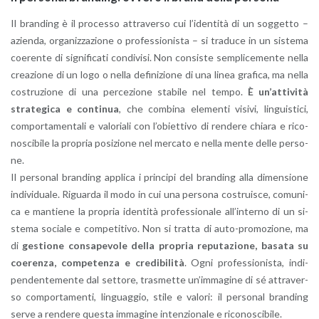
Il bran­ding è il pro­ces­so at­tra­ver­so cui l’i­den­ti­tà di un sog­get­to –
azien­da, or­ga­niz­za­zio­ne o pro­fes­sio­ni­sta – si tra­du­ce in un si­ste­ma
coe­ren­te di si­gni­fi­ca­ti con­di­vi­si. Non con­si­ste sem­pli­ce­men­te nella
crea­zio­ne di un logo o nella de­fi­ni­zio­ne di una linea gra­fi­ca, ma nella
co­stru­zio­ne di una per­ce­zio­ne sta­bi­le nel tempo.
È un’at­ti­vi­tà
stra­te­gi­ca e con­ti­nua
, che com­bi­na ele­men­ti vi­si­vi, lin­gui­sti­ci,
com­por­ta­men­ta­li e va­lo­ria­li con l’o­biet­ti­vo di ren­de­re chia­ra e ri­co­
no­sci­bi­le la pro­pria po­si­zio­ne nel mer­ca­to e nella mente delle per­so­
ne.
Il per­so­nal bran­ding ap­pli­ca i prin­ci­pi del bran­ding alla di­men­sio­ne
in­di­vi­dua­le. Ri­guar­da il modo in cui una per­so­na co­strui­sce, co­mu­ni­
ca e man­tie­ne la pro­pria iden­ti­tà pro­fes­sio­na­le al­l’in­ter­no di un si­
ste­ma so­cia­le e com­pe­ti­ti­vo. Non si trat­ta di au­to-pro­mo­zio­ne, ma
di
ge­stio­ne con­sa­pe­vo­le della pro­pria re­pu­ta­zio­ne, ba­sa­ta su
coe­ren­za, com­pe­ten­za e cre­di­bi­li­tà
. Ogni pro­fes­sio­ni­sta, in­di­
pen­den­te­men­te dal set­to­re, tra­smet­te un’im­ma­gi­ne di sé at­tra­ver­
so com­por­ta­men­ti, lin­guag­gio, stile e va­lo­ri: il per­so­nal bran­ding
serve a ren­de­re que­sta im­ma­gi­ne in­ten­zio­na­le e ri­co­no­sci­bi­le.