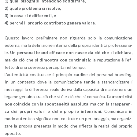
1) quali bi­so­gni si in­ten­do­no sod­di­sfa­re,
2) quale pro­ble­ma si ri­sol­ve,
3) in cosa si è dif­fe­ren­ti, e
4) per­ché il pro­prio con­tri­bu­to ge­ne­ra va­lo­re
.
Que­sto la­vo­ro pre­li­mi­na­re non ri­guar­da solo la co­mu­ni­ca­zio­ne
ester­na, ma la de­fi­ni­zio­ne in­ter­na della pro­pria iden­ti­tà pro­fes­sio­na­
le.
Un per­so­nal brand ef­fi­ca­ce non nasce da ciò che si di­chia­ra,
ma da ciò che si di­mo­stra con con­ti­nui­tà
: la re­pu­ta­zio­ne è l’ef­
fet­to di una coe­ren­za per­ce­pi­ta nel tempo.
L’au­ten­ti­ci­tà co­sti­tui­sce il prin­ci­pio car­di­ne del per­so­nal bran­ding.
In un con­te­sto dove la co­mu­ni­ca­zio­ne tende a stan­dar­diz­za­re i
mes­sag­gi, la dif­fe­ren­za reale de­ri­va dalla ca­pa­ci­tà di man­te­ne­re un
le­ga­me ge­nui­no tra ciò che si è e ciò che si co­mu­ni­ca.
L’au­ten­ti­ci­tà
non coin­ci­de con la spon­ta­nei­tà as­so­lu­ta, ma con la tra­spa­ren­
za dei pro­pri va­lo­ri e delle pro­prie in­ten­zio­ni
. Co­mu­ni­ca­re in
modo au­ten­ti­co si­gni­fi­ca non co­strui­re un per­so­nag­gio, ma or­ga­niz­
za­re la pro­pria pre­sen­za in modo che ri­flet­ta la real­tà del pro­prio
ope­ra­to.