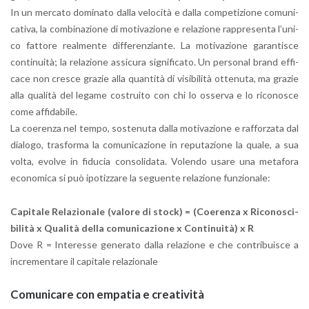
In un mer­ca­to do­mi­na­to dalla ve­lo­ci­tà e dalla com­pe­ti­zio­ne co­mu­ni­
ca­ti­va, la com­bi­na­zio­ne di mo­ti­va­zio­ne e re­la­zio­ne rap­pre­sen­ta l’u­ni­
co fat­to­re real­men­te dif­fe­ren­zian­te. La mo­ti­va­zio­ne ga­ran­ti­sce
con­ti­nui­tà; la re­la­zio­ne as­si­cu­ra si­gni­fi­ca­to. Un per­so­nal brand ef­fi­
ca­ce non cre­sce gra­zie alla quan­ti­tà di vi­si­bi­li­tà ot­te­nu­ta, ma gra­zie
alla qua­li­tà del le­ga­me co­strui­to con chi lo os­ser­va e lo ri­co­no­sce
come af­fi­da­bi­le.
La coe­ren­za nel tempo, so­ste­nu­ta dalla mo­ti­va­zio­ne e raf­for­za­ta dal
dia­lo­go, tra­sfor­ma la co­mu­ni­ca­zio­ne in re­pu­ta­zio­ne la quale, a sua
volta, evol­ve in fi­du­cia con­so­li­da­ta. Vo­len­do usare una me­ta­fo­ra
eco­no­mi­ca si può ipo­tiz­za­re la se­guen­te re­la­zio­ne fun­zio­na­le:
Ca­pi­ta­le Re­la­zio­na­le (va­lo­re di stock)
=
(Coe­ren­za x Ri­co­no­sci­
bi­li­tà x Qua­li­tà della co­mu­ni­ca­zio­ne x Con­ti­nui­tà) x R
Dove R = In­te­res­se ge­ne­ra­to dalla re­la­zio­ne e che con­tri­bui­sce a
in­cre­men­ta­re il ca­pi­ta­le re­la­zio­na­le
Co­mu­ni­ca­re con em­pa­tia e crea­ti­vi­tà