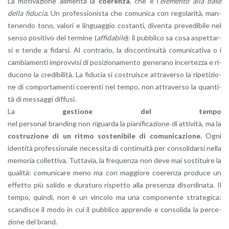
La mo­ti­va­zio­ne ali­men­ta la
coe­ren­za
, che è l’
ele­men­to alla base
della fi­du­cia
. Un pro­fes­sio­ni­sta che co­mu­ni­ca con re­go­la­ri­tà, man­
te­nen­do tono, va­lo­ri e lin­guag­gio co­stan­ti, di­ven­ta pre­ve­di­bi­le nel
senso po­si­ti­vo del ter­mi­ne (
af­fi­da­bi­le
): il pub­bli­co sa cosa aspet­tar­
si e tende a fi­dar­si. Al con­tra­rio, la di­scon­ti­nui­tà co­mu­ni­ca­ti­va o i
cam­bia­men­ti im­prov­vi­si di po­si­zio­na­men­to ge­ne­ra­no in­cer­tez­za e ri­
du­co­no la cre­di­bi­li­tà. La fi­du­cia si co­strui­sce at­tra­ver­so la ri­pe­ti­zio­
ne di com­por­ta­men­ti coe­ren­ti nel tempo, non at­tra­ver­so la quan­ti­
tà di mes­sag­gi dif­fu­si.
La
ge­stio­ne del tempo
nel per­so­nal bran­ding non ri­guar­da la pia­ni­fi­ca­zio­ne di at­ti­vi­tà, ma la
co­stru­zio­ne di un ritmo so­ste­ni­bi­le di co­mu­ni­ca­zio­ne
. Ogni
iden­ti­tà pro­fes­sio­na­le ne­ces­si­ta di con­ti­nui­tà per con­so­li­dar­si nella
me­mo­ria col­let­ti­va. Tut­ta­via, la fre­quen­za non deve mai so­sti­tui­re la
qua­li­tà: co­mu­ni­ca­re meno ma con mag­gio­re coe­ren­za pro­du­ce un
ef­fet­to più so­li­do e du­ra­tu­ro ri­spet­to alla pre­sen­za di­sor­di­na­ta. Il
tempo, quin­di, non è un vin­co­lo ma una com­po­nen­te stra­te­gi­ca:
scan­di­sce il modo in cui il pub­bli­co ap­pren­de e con­so­li­da la per­ce­
zio­ne del brand.