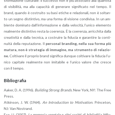
sfor­ma­zio­ne cul­tu­ra­le: il suc­ces­so non è più as­so­cia­to alla quan­ti­tà
di vi­si­bi­li­tà, ma alla ca­pa­ci­tà di ge­ne­ra­re si­gni­fi­ca­to nel tempo. Il
brand, quan­do è co­strui­to su basi eti­che e re­la­zio­na­li, non è sol­tan­
to un segno di­stin­ti­vo, ma una forma di vi­sio­ne con­di­vi­sa. In un am­
bien­te do­mi­na­to dal­l’in­for­ma­zio­ne e dalla ve­lo­ci­tà, l’u­ni­co ele­men­to
real­men­te di­stin­ti­vo resta la coe­ren­za. È la coe­ren­za, ar­ric­chi­ta dalla
crea­ti­vi­tà e dalla tec­ni­ca, a co­strui­re la fi­du­cia e ga­ran­ti­re la con­ti­
nui­tà della re­pu­ta­zio­ne. Il
per­so­nal bran­ding, nella sua forma più
ma­tu­ra, non è stra­te­gia di im­ma­gi­ne, ma stru­men­to di re­la­zio­
ne.
Col­ti­va­re il pro­prio brand si­gni­fi­ca dun­que col­ti­va­re la fi­du­cia l’u­
ni­co ca­pi­ta­le real­men­te non imi­ta­bi­le e l’u­ni­co va­lo­re che cre­sce
con il tempo.
Bi­blio­gra­fia
Aaker, D. A. (1996).
Buil­ding Strong Brands.
New York, NY: The Free
Press.
At­kin­son, J. W. (1964).
An In­tro­duc­tion to Mo­ti­va­tion.
Prin­ce­ton,
NJ: Van No­strand.
Eco, U. (2007).
La me­mo­ria ve­ge­ta­le e altri scrit­ti di bi­blio­fi­lia.
Mi­la­