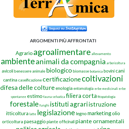
ARGOMENTI PIÙ AFFRONTATI
agroalimentare
Agrario
allevamento
ambiente
animali da compagnia
arboricoltura
biologico
cani
avicoli
bovini
benessere animale
biomasse
botanica
coltivazioni
certificazione
cantina
caseificazione
difesa delle colture
enologia
entomologia
erbe medicinali
erbe
filiera corta
estimo
spontanee
fauna selvatica
fitopatologia
forestale
istituti agrari
istruzione
funghi
legislazione
marketing
itticoltura
olio
legno
latte
piante ornamentali
paesaggio
orticoltura
piante officinali