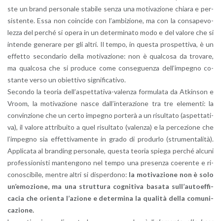
ste un brand per­so­na­le sta­bi­le senza una mo­ti­va­zio­ne chia­ra e per­
si­sten­te. Essa non coin­ci­de con l’am­bi­zio­ne, ma con la con­sa­pe­vo­
lez­za del per­ché si opera in un de­ter­mi­na­to modo e del va­lo­re che si
in­ten­de ge­ne­ra­re per gli altri. Il tempo, in que­sta pro­spet­ti­va, è un
ef­fet­to se­con­da­rio della mo­ti­va­zio­ne: non è qual­co­sa da tro­va­re,
ma qual­co­sa che si pro­du­ce come con­se­guen­za del­l’im­pe­gno co­
stan­te verso un obiet­ti­vo si­gni­fi­ca­ti­vo.
Se­con­do la teo­ria del­l’a­spet­ta­ti­va-va­len­za for­mu­la­ta da At­kin­son e
Vroom, la mo­ti­va­zio­ne nasce dal­l’in­te­ra­zio­ne tra tre ele­men­ti: la
con­vin­zio­ne che un certo im­pe­gno por­te­rà a un ri­sul­ta­to (aspet­ta­ti­
va), il va­lo­re at­tri­bui­to a quel ri­sul­ta­to (va­len­za) e la per­ce­zio­ne che
l’im­pe­gno sia ef­fet­ti­va­men­te in grado di pro­dur­lo (stru­men­ta­li­tà).
Ap­pli­ca­ta al bran­ding per­so­na­le, que­sta teo­ria spie­ga per­ché al­cu­ni
pro­fes­sio­ni­sti man­ten­go­no nel tempo una pre­sen­za coe­ren­te e ri­
co­no­sci­bi­le, men­tre altri si di­sper­do­no:
la mo­ti­va­zio­ne non è solo
un’e­mo­zio­ne, ma una strut­tu­ra co­gni­ti­va ba­sa­ta sul­l’au­toef­fi­
ca­cia che orien­ta l’a­zio­ne e de­ter­mi­na la qua­li­tà della co­mu­ni­
ca­zio­ne.