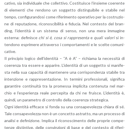
ca­ti­vo, sia in­di­vi­dua­le che col­let­ti­vo. Co­sti­tui­sce l’in­sie­me coe­ren­te
di ele­men­ti che ren­do­no un sog­get­to di­stin­gui­bi­le e sta­bi­le nel
tempo, con­fi­gu­ran­do­si come ri­fe­ri­men­to ope­ra­ti­vo per la co­stru­zio­
ne di re­pu­ta­zio­ne, ri­co­no­sci­bi­li­tà e fi­du­cia. Nel con­te­sto del bran­
ding, l’i­den­ti­tà è un si­ste­ma di senso, non una mera im­ma­gi­ne
ester­na: de­fi­ni­sce
chi si è
,
cosa si rap­pre­sen­ta
e
quali va­lo­ri
si in­
ten­do­no espri­me­re at­tra­ver­so i com­por­ta­men­ti e le scel­te co­mu­ni­
ca­ti­ve.
Il prin­ci­pio lo­gi­co del­l’i­den­ti­tà – “A è A” – ri­chia­ma la ne­ces­si­tà di
coe­ren­za tra es­se­re e ap­pa­ri­re. L’i­den­ti­tà di un sog­get­to si ma­ni­fe­
sta nella sua ca­pa­ci­tà di man­te­ne­re una cor­ri­spon­den­za sta­bi­le tra
in­ten­zio­ne e rap­pre­sen­ta­zio­ne. In ter­mi­ni pro­fes­sio­na­li, si­gni­fi­ca
ga­ran­ti­re con­ti­nui­tà tra la pro­mes­sa im­pli­ci­ta con­te­nu­ta nel mar­
chio e l’e­spe­rien­za reale per­ce­pi­ta da chi ne frui­sce. L’i­den­ti­tà è,
quin­di, un pa­ra­me­tro di con­trol­lo della coe­ren­za stra­te­gi­ca.
Ogni iden­ti­tà ef­fi­ca­ce si fonda su una con­sa­pe­vo­lez­za chia­ra di sé.
Tale con­sa­pe­vo­lez­za non è un con­cet­to astrat­to, ma un pro­ces­so di
ana­li­si e de­fi­ni­zio­ne. Im­pli­ca il ri­co­no­sci­men­to delle pro­prie com­pe­
ten­ze di­stin­ti­ve, delle con­vin­zio­ni di base e del con­te­sto di ri­fe­ri­