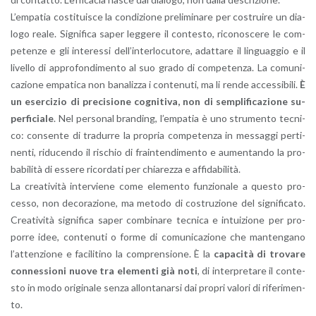
L’em­pa­tia co­sti­tui­sce la con­di­zio­ne pre­li­mi­na­re per co­strui­re un dia­
lo­go reale. Si­gni­fi­ca saper leg­ge­re il con­te­sto, ri­co­no­sce­re le com­
pe­ten­ze e gli in­te­res­si del­l’in­ter­lo­cu­to­re, adat­ta­re il lin­guag­gio e il
li­vel­lo di ap­pro­fon­di­men­to al suo grado di com­pe­ten­za. La co­mu­ni­
ca­zio­ne em­pa­ti­ca non ba­na­liz­za i con­te­nu­ti, ma li rende ac­ces­si­bi­li.
È
un eser­ci­zio di pre­ci­sio­ne co­gni­ti­va, non di sem­pli­fi­ca­zio­ne su­
per­fi­cia­le
. Nel per­so­nal bran­ding, l’em­pa­tia è uno stru­men­to tec­ni­
co: con­sen­te di tra­dur­re la pro­pria com­pe­ten­za in mes­sag­gi per­ti­
nen­ti, ri­du­cen­do il ri­schio di frain­ten­di­men­to e au­men­tan­do la pro­
ba­bi­li­tà di es­se­re ri­cor­da­ti per chia­rez­za e af­fi­da­bi­li­tà.
La crea­ti­vi­tà in­ter­vie­ne come ele­men­to fun­zio­na­le a que­sto pro­
ces­so, non de­co­ra­zio­ne, ma me­to­do di co­stru­zio­ne del si­gni­fi­ca­to.
Crea­ti­vi­tà si­gni­fi­ca saper com­bi­na­re tec­ni­ca e in­tui­zio­ne per pro­
por­re idee, con­te­nu­ti o forme di co­mu­ni­ca­zio­ne che man­ten­ga­no
l’at­ten­zio­ne e fa­ci­li­ti­no la com­pren­sio­ne. È la
ca­pa­ci­tà di tro­va­re
con­nes­sio­ni nuove tra ele­men­ti già noti
, di in­ter­pre­ta­re il con­te­
sto in modo ori­gi­na­le senza al­lon­ta­nar­si dai pro­pri va­lo­ri di ri­fe­ri­men­
to.