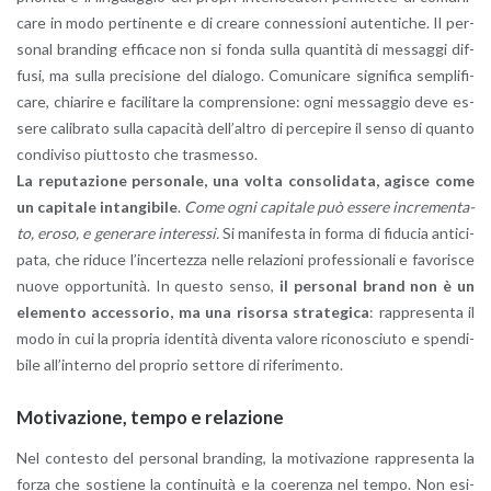
ca­re in modo per­ti­nen­te e di crea­re con­nes­sio­ni au­ten­ti­che. Il per­
so­nal bran­ding ef­fi­ca­ce non si fonda sulla quan­ti­tà di mes­sag­gi dif­
fu­si, ma sulla pre­ci­sio­ne del dia­lo­go. Co­mu­ni­ca­re si­gni­fi­ca sem­pli­fi­
ca­re, chia­ri­re e fa­ci­li­ta­re la com­pren­sio­ne: ogni mes­sag­gio deve es­
se­re ca­li­bra­to sulla ca­pa­ci­tà del­l’al­tro di per­ce­pi­re il senso di quan­to
con­di­vi­so piut­to­sto che tra­smes­so.
La re­pu­ta­zio­ne per­so­na­le, una volta con­so­li­da­ta, agi­sce come
un ca­pi­ta­le in­tan­gi­bi­le
.
Come ogni ca­pi­ta­le può es­se­re in­cre­men­ta­
to, eroso, e ge­ne­ra­re in­te­res­si.
Si ma­ni­fe­sta in forma di fi­du­cia an­ti­ci­
pa­ta, che ri­du­ce l’in­cer­tez­za nelle re­la­zio­ni pro­fes­sio­na­li e fa­vo­ri­sce
nuove op­por­tu­ni­tà. In que­sto senso,
il per­so­nal brand non è un
ele­men­to ac­ces­so­rio, ma una ri­sor­sa stra­te­gi­ca
: rap­pre­sen­ta il
modo in cui la pro­pria iden­ti­tà di­ven­ta va­lo­re ri­co­no­sciu­to e spen­di­
bi­le al­l’in­ter­no del pro­prio set­to­re di ri­fe­ri­men­to.
Mo­ti­va­zio­ne, tempo e re­la­zio­ne
Nel con­te­sto del per­so­nal bran­ding, la mo­ti­va­zio­ne rap­pre­sen­ta la
forza che so­stie­ne la con­ti­nui­tà e la coe­ren­za nel tempo. Non esi­