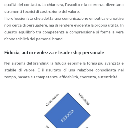
qua­li­tà del con­tat­to. La chia­rez­za, l’a­scol­to e la coe­ren­za di­ven­ta­no
stru­men­ti tec­ni­ci di co­stru­zio­ne del va­lo­re.
Il pro­fes­sio­ni­sta che adot­ta una co­mu­ni­ca­zio­ne em­pa­ti­ca e crea­ti­va
non cerca di per­sua­de­re, ma di ren­de­re evi­den­te la pro­pria uti­li­tà. In
que­sto equi­li­brio tra com­pe­ten­za e com­pren­sio­ne si forma la vera
ri­co­no­sci­bi­li­tà del per­so­nal brand.
Fi­du­cia, au­to­re­vo­lez­za e lea­der­ship per­so­na­le
Nel si­ste­ma del bran­ding, la fi­du­cia espri­me la forma più avan­za­ta e
sta­bi­le di va­lo­re. È il ri­sul­ta­to di una re­la­zio­ne con­so­li­da­ta nel
tempo, ba­sa­ta su com­pe­ten­za, af­fi­da­bi­li­tà, coe­ren­za, au­ten­ti­ci­tà.