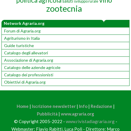
vino
politica agricola
saluti
sviluppo rurale
zootecnia
Network Agraria.org
Forum di Agraria.org
Agriturismo in Italia
Guide turistiche
Catalogo degli allevatori
Associazione di Agraria.org
Catalogo delle aziende agricole
Catalogo dei professionisti
Obiettivi di Agraria.org
Home
|
Iscrizione newsletter
|
Info
|
Redazione
|
Pubblicità
|
www.agraria.org
© Copyright 2005-2022 -
www.rivistadiagraria.org
-
Webmaster: Flavio Rabitti, Luca Poli - Direttore: Marco