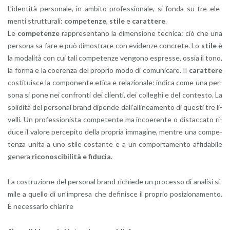
L’i­den­ti­tà per­so­na­le, in am­bi­to pro­fes­sio­na­le, si fonda su tre ele­
men­ti strut­tu­ra­li:
com­pe­ten­ze
,
stile
e
ca­rat­te­re
.
Le
com­pe­ten­ze
rap­pre­sen­ta­no la di­men­sio­ne tec­ni­ca: ciò che una
per­so­na sa fare e può di­mo­stra­re con evi­den­ze con­cre­te. Lo
stile
è
la mo­da­li­tà con cui tali com­pe­ten­ze ven­go­no espres­se, ossia il tono,
la forma e la coe­ren­za del pro­prio modo di co­mu­ni­ca­re. Il
ca­rat­te­re
co­sti­tui­sce la com­po­nen­te etica e re­la­zio­na­le: in­di­ca come una per­
so­na si pone nei con­fron­ti dei clien­ti, dei col­le­ghi e del con­te­sto. La
so­li­di­tà del per­so­nal brand di­pen­de dal­l’al­li­nea­men­to di que­sti tre li­
vel­li. Un pro­fes­sio­ni­sta com­pe­ten­te ma in­coe­ren­te o di­stac­ca­to ri­
du­ce il va­lo­re per­ce­pi­to della pro­pria im­ma­gi­ne, men­tre una com­pe­
ten­za unita a uno stile co­stan­te e a un com­por­ta­men­to af­fi­da­bi­le
ge­ne­ra
ri­co­no­sci­bi­li­tà e fi­du­cia
.
La co­stru­zio­ne del per­so­nal brand ri­chie­de un pro­ces­so di ana­li­si si­
mi­le a quel­lo di un’im­pre­sa che de­fi­ni­sce il pro­prio po­si­zio­na­men­to.
È ne­ces­sa­rio chia­ri­re