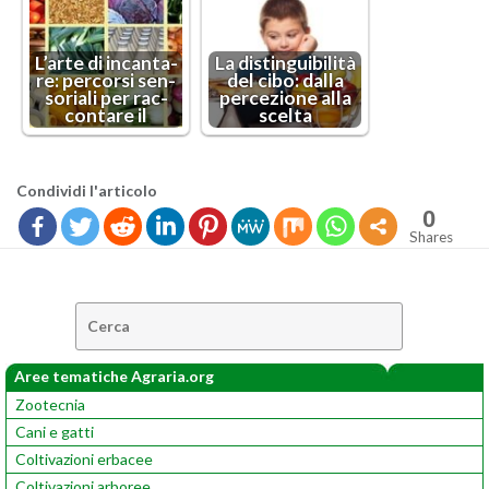
L’ar­te di in­can­ta­
La di­stin­gui­bi­li­tà
re: per­cor­si sen­
del cibo: dalla
so­ria­li per rac­
per­ce­zio­ne alla
con­ta­re il
scel­ta
Con­di­vi­di l'ar­ti­co­lo
0
Shares
Cerca:
Aree tematiche Agraria.org
Zootecnia
Cani e gatti
Coltivazioni erbacee
Coltivazioni arboree