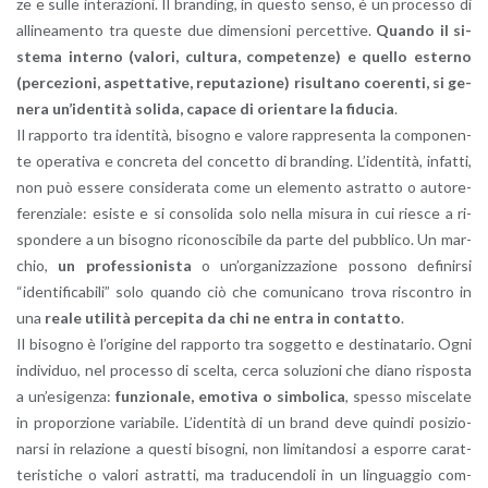
ze e sulle in­te­ra­zio­ni. Il bran­ding, in que­sto senso, è un pro­ces­so di
al­li­nea­men­to tra que­ste due di­men­sio­ni per­cet­ti­ve.
Quan­do il si­
ste­ma in­ter­no (va­lo­ri, cul­tu­ra, com­pe­ten­ze) e quel­lo ester­no
(per­ce­zio­ni, aspet­ta­ti­ve, re­pu­ta­zio­ne) ri­sul­ta­no coe­ren­ti, si ge­
ne­ra un’i­den­ti­tà so­li­da,
ca­pa­ce di orien­ta­re la fi­du­cia
.
Il rap­por­to tra iden­ti­tà, bi­so­gno e va­lo­re rap­pre­sen­ta la com­po­nen­
te ope­ra­ti­va e con­cre­ta del con­cet­to di bran­ding. L’i­den­ti­tà, in­fat­ti,
non può es­se­re con­si­de­ra­ta come un ele­men­to astrat­to o au­to­re­
fe­ren­zia­le: esi­ste e si con­so­li­da solo nella mi­su­ra in cui rie­sce a ri­
spon­de­re a un bi­so­gno ri­co­no­sci­bi­le da parte del pub­bli­co. Un mar­
chio,
un pro­fes­sio­ni­sta
o un’or­ga­niz­za­zio­ne pos­so­no de­fi­nir­si
“iden­ti­fi­ca­bi­li” solo quan­do ciò che co­mu­ni­ca­no trova ri­scon­tro in
una
reale uti­li­tà per­ce­pi­ta da chi ne entra in con­tat­to
.
Il bi­so­gno è l’o­ri­gi­ne del rap­por­to tra sog­get­to e de­sti­na­ta­rio. Ogni
in­di­vi­duo, nel pro­ces­so di scel­ta, cerca so­lu­zio­ni che diano ri­spo­sta
a un’e­si­gen­za:
fun­zio­na­le, emo­ti­va o sim­bo­li­ca
, spes­so mi­sce­la­te
in pro­por­zio­ne va­ria­bi­le. L’i­den­ti­tà di un brand deve quin­di po­si­zio­
nar­si in re­la­zio­ne a que­sti bi­so­gni, non li­mi­tan­do­si a espor­re ca­rat­
te­ri­sti­che o va­lo­ri astrat­ti, ma tra­du­cen­do­li in un lin­guag­gio com­