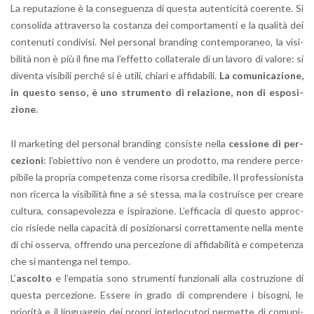
La re­pu­ta­zio­ne è la con­se­guen­za di que­sta au­ten­ti­ci­tà coe­ren­te. Si
con­so­li­da at­tra­ver­so la co­stan­za dei com­por­ta­men­ti e la qua­li­tà dei
con­te­nu­ti con­di­vi­si. Nel per­so­nal bran­ding con­tem­po­ra­neo, la vi­si­
bi­li­tà non è più il fine ma l’ef­fet­to col­la­te­ra­le di un la­vo­ro di va­lo­re: si
di­ven­ta vi­si­bi­li per­ché si è utili, chia­ri e af­fi­da­bi­li.
La co­mu­ni­ca­zio­ne,
in que­sto senso, è uno stru­men­to di re­la­zio­ne, non di espo­si­
zio­ne
.
Il mar­ke­ting del per­so­nal bran­ding con­si­ste nella
ces­sio­ne di per­
ce­zio­ni
: l’o­biet­ti­vo non è ven­de­re un pro­dot­to, ma ren­de­re per­ce­
pi­bi­le la pro­pria com­pe­ten­za come ri­sor­sa cre­di­bi­le. Il pro­fes­sio­ni­sta
non ri­cer­ca la vi­si­bi­li­tà fine a sé stes­sa, ma la co­strui­sce per crea­re
cul­tu­ra, con­sa­pe­vo­lez­za e ispi­ra­zio­ne. L’ef­fi­ca­cia di que­sto ap­proc­
cio ri­sie­de nella ca­pa­ci­tà di po­si­zio­nar­si cor­ret­ta­men­te nella mente
di chi os­ser­va, of­fren­do una per­ce­zio­ne di af­fi­da­bi­li­tà e com­pe­ten­za
che si man­ten­ga nel tempo.
L’
ascol­to
e l’em­pa­tia sono stru­men­ti fun­zio­na­li alla co­stru­zio­ne di
que­sta per­ce­zio­ne. Es­se­re in grado di com­pren­de­re i bi­so­gni, le
prio­ri­tà e il lin­guag­gio dei pro­pri in­ter­lo­cu­to­ri per­met­te di co­mu­ni­