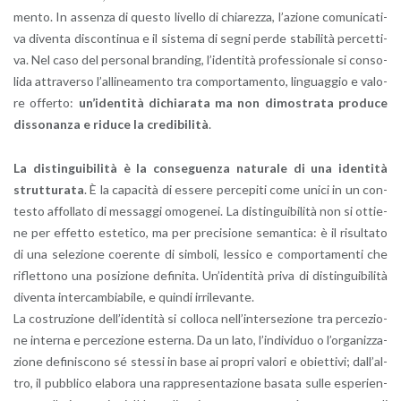
men­to. In as­sen­za di que­sto li­vel­lo di chia­rez­za, l’a­zio­ne co­mu­ni­ca­ti­
va di­ven­ta di­scon­ti­nua e il si­ste­ma di segni perde sta­bi­li­tà per­cet­ti­
va. Nel caso del per­so­nal bran­ding, l’i­den­ti­tà pro­fes­sio­na­le si con­so­
li­da at­tra­ver­so l’al­li­nea­men­to tra com­por­ta­men­to, lin­guag­gio e va­lo­
re of­fer­to:
un’i­den­ti­tà di­chia­ra­ta ma non di­mo­stra­ta pro­du­ce
dis­so­nan­za e ri­du­ce la cre­di­bi­li­tà
.
La di­stin­gui­bi­li­tà è la con­se­guen­za na­tu­ra­le di una iden­ti­tà
strut­tu­ra­ta
. È la ca­pa­ci­tà di es­se­re per­ce­pi­ti come unici in un con­
te­sto af­fol­la­to di mes­sag­gi omo­ge­nei. La di­stin­gui­bi­li­tà non si ot­tie­
ne per ef­fet­to este­ti­co, ma per pre­ci­sio­ne se­man­ti­ca: è il ri­sul­ta­to
di una se­le­zio­ne coe­ren­te di sim­bo­li, les­si­co e com­por­ta­men­ti che
ri­flet­to­no una po­si­zio­ne de­fi­ni­ta. Un’i­den­ti­tà priva di di­stin­gui­bi­li­tà
di­ven­ta in­ter­cam­bia­bi­le, e quin­di ir­ri­le­van­te.
La co­stru­zio­ne del­l’i­den­ti­tà si col­lo­ca nel­l’in­ter­se­zio­ne tra per­ce­zio­
ne in­ter­na e per­ce­zio­ne ester­na. Da un lato, l’in­di­vi­duo o l’or­ga­niz­za­
zio­ne de­fi­ni­sco­no sé stes­si in base ai pro­pri va­lo­ri e obiet­ti­vi; dal­l’al­
tro, il pub­bli­co ela­bo­ra una rap­pre­sen­ta­zio­ne ba­sa­ta sulle espe­rien­