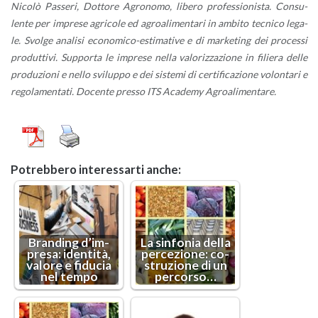
Ni­co­lò Pas­se­ri, Dot­to­re Agro­no­mo, li­be­ro pro­fes­sio­ni­sta. Con­su­
len­te per im­pre­se agri­co­le ed agroa­li­men­ta­ri in am­bi­to tec­ni­co le­ga­
le. Svol­ge ana­li­si eco­no­mi­co-esti­ma­ti­ve e di mar­ke­ting dei pro­ces­si
pro­dut­ti­vi. Sup­por­ta le im­pre­se nella va­lo­riz­za­zio­ne in fi­lie­ra delle
pro­du­zio­ni e nello svi­lup­po e dei si­ste­mi di cer­ti­fi­ca­zio­ne vo­lon­ta­ri e
re­go­la­men­ta­ti. Do­cen­te pres­so ITS Aca­de­my Agroa­li­men­ta­re.
Po­treb­be­ro in­te­res­sar­ti anche:
Bran­ding d’im­
La sin­fo­nia della
pre­sa: iden­ti­tà,
per­ce­zio­ne: co­
va­lo­re e fi­du­cia
stru­zio­ne di un
nel tempo
per­cor­so…