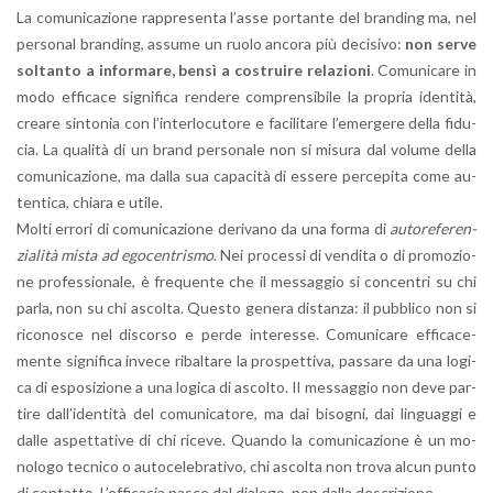
La co­mu­ni­ca­zio­ne rap­pre­sen­ta l’as­se por­tan­te del bran­ding ma, nel
per­so­nal bran­ding, as­su­me un ruolo an­co­ra più de­ci­si­vo:
non serve
sol­tan­to a in­for­ma­re, bensì a co­strui­re re­la­zio­ni
. Co­mu­ni­ca­re in
modo ef­fi­ca­ce si­gni­fi­ca ren­de­re com­pren­si­bi­le la pro­pria iden­ti­tà,
crea­re sin­to­nia con l’in­ter­lo­cu­to­re e fa­ci­li­ta­re l’e­mer­ge­re della fi­du­
cia. La qua­li­tà di un brand per­so­na­le non si mi­su­ra dal vo­lu­me della
co­mu­ni­ca­zio­ne, ma dalla sua ca­pa­ci­tà di es­se­re per­ce­pi­ta come au­
ten­ti­ca, chia­ra e utile.
Molti er­ro­ri di co­mu­ni­ca­zio­ne de­ri­va­no da una forma di
au­to­re­fe­ren­
zia­li­tà mista ad ego­cen­tri­smo
. Nei pro­ces­si di ven­di­ta o di pro­mo­zio­
ne pro­fes­sio­na­le, è fre­quen­te che il mes­sag­gio si con­cen­tri su chi
parla, non su chi ascol­ta. Que­sto ge­ne­ra di­stan­za: il pub­bli­co non si
ri­co­no­sce nel di­scor­so e perde in­te­res­se. Co­mu­ni­ca­re ef­fi­ca­ce­
men­te si­gni­fi­ca in­ve­ce ri­bal­ta­re la pro­spet­ti­va, pas­sa­re da una lo­gi­
ca di espo­si­zio­ne a una lo­gi­ca di ascol­to. Il mes­sag­gio non deve par­
ti­re dal­l’i­den­ti­tà del co­mu­ni­ca­to­re, ma dai bi­so­gni, dai lin­guag­gi e
dalle aspet­ta­ti­ve di chi ri­ce­ve. Quan­do la co­mu­ni­ca­zio­ne è un mo­
no­lo­go tec­ni­co o au­to­ce­le­bra­ti­vo, chi ascol­ta non trova alcun punto
di con­tat­to. L’ef­fi­ca­cia nasce dal dia­lo­go, non dalla de­scri­zio­ne.