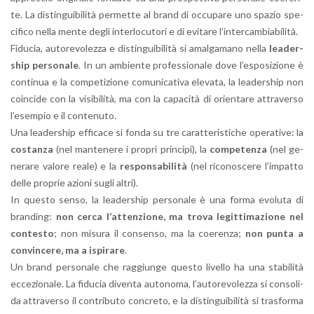
te. La di­stin­gui­bi­li­tà per­met­te al brand di oc­cu­pa­re uno spa­zio spe­
ci­fi­co nella mente degli in­ter­lo­cu­to­ri e di evi­ta­re l’in­ter­cam­bia­bi­li­tà.
Fi­du­cia, au­to­re­vo­lez­za e di­stin­gui­bi­li­tà si amal­ga­ma­no nella
lea­der­
ship per­so­na­le
. In un am­bien­te pro­fes­sio­na­le dove l’e­spo­si­zio­ne è
con­ti­nua e la com­pe­ti­zio­ne co­mu­ni­ca­ti­va ele­va­ta, la lea­der­ship non
coin­ci­de con la vi­si­bi­li­tà, ma con la ca­pa­ci­tà di orien­ta­re at­tra­ver­so
l’e­sem­pio e il con­te­nu­to.
Una lea­der­ship ef­fi­ca­ce si fonda su tre ca­rat­te­ri­sti­che ope­ra­ti­ve: la
co­stan­za
(nel man­te­ne­re i pro­pri prin­ci­pi), la
com­pe­ten­za
(nel ge­
ne­ra­re va­lo­re reale) e la
re­spon­sa­bi­li­tà
(nel ri­co­no­sce­re l’im­pat­to
delle pro­prie azio­ni sugli altri).
In que­sto senso, la lea­der­ship per­so­na­le è una forma evo­lu­ta di
bran­ding:
non cerca l’at­ten­zio­ne, ma trova le­git­ti­ma­zio­ne nel
con­te­sto
; non mi­su­ra il con­sen­so, ma la coe­ren­za;
non punta a
con­vin­ce­re, ma a ispi­ra­re
.
Un brand per­so­na­le che rag­giun­ge que­sto li­vel­lo ha una sta­bi­li­tà
ec­ce­zio­na­le. La fi­du­cia di­ven­ta au­to­no­ma, l’au­to­re­vo­lez­za si con­so­li­
da at­tra­ver­so il con­tri­bu­to con­cre­to, e la di­stin­gui­bi­li­tà si tra­sfor­ma