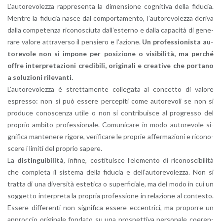
L’au­to­re­vo­lez­za rap­pre­sen­ta la di­men­sio­ne co­gni­ti­va della fi­du­cia.
Men­tre la fi­du­cia nasce dal com­por­ta­men­to, l’au­to­re­vo­lez­za de­ri­va
dalla com­pe­ten­za ri­co­no­sciu­ta dal­l’e­ster­no e dalla ca­pa­ci­tà di ge­ne­
ra­re va­lo­re at­tra­ver­so il pen­sie­ro e l’a­zio­ne.
Un pro­fes­sio­ni­sta au­
to­re­vo­le non si im­po­ne per po­si­zio­ne o vi­si­bi­li­tà, ma per­ché
offre in­ter­pre­ta­zio­ni cre­di­bi­li, ori­gi­na­li e crea­ti­ve che por­ta­no
a so­lu­zio­ni ri­le­van­ti.
L’au­to­re­vo­lez­za è stret­ta­men­te col­le­ga­ta al con­cet­to di va­lo­re
espres­so: non si può es­se­re per­ce­pi­ti come au­to­re­vo­li se non si
pro­du­ce co­no­scen­za utile o non si con­tri­bui­sce al pro­gres­so del
pro­prio am­bi­to pro­fes­sio­na­le. Co­mu­ni­ca­re in modo au­to­re­vo­le si­
gni­fi­ca man­te­ne­re ri­go­re, ve­ri­fi­ca­re le pro­prie af­fer­ma­zio­ni e ri­co­no­
sce­re i li­mi­ti del pro­prio sa­pe­re.
La
di­stin­gui­bi­li­tà
, in­fi­ne, co­sti­tui­sce l’e­le­men­to di ri­co­no­sci­bi­li­tà
che com­ple­ta il si­ste­ma della fi­du­cia e del­l’au­to­re­vo­lez­za. Non si
trat­ta di una di­ver­si­tà este­ti­ca o su­per­fi­cia­le, ma del modo in cui un
sog­get­to in­ter­pre­ta la pro­pria pro­fes­sio­ne in re­la­zio­ne al con­te­sto.
Es­se­re dif­fe­ren­ti non si­gni­fi­ca es­se­re ec­cen­tri­ci, ma pro­por­re un
ap­proc­cio ori­gi­na­le fon­da­to su una pro­spet­ti­va per­so­na­le coe­ren­