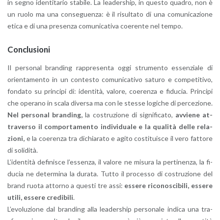
in segno iden­ti­ta­rio sta­bi­le. La lea­der­ship, in que­sto qua­dro, non è
un ruolo ma una con­se­guen­za: è il ri­sul­ta­to di una co­mu­ni­ca­zio­ne
etica e di una pre­sen­za co­mu­ni­ca­ti­va coe­ren­te nel tempo.
Con­clu­sio­ni
Il per­so­nal bran­ding rap­pre­sen­ta oggi stru­men­to es­sen­zia­le di
orien­ta­men­to in un con­te­sto co­mu­ni­ca­ti­vo sa­tu­ro e com­pe­ti­ti­vo,
fon­da­to su prin­ci­pi di: iden­ti­tà, va­lo­re, coe­ren­za e fi­du­cia. Prin­ci­pi
che ope­ra­no in scala di­ver­sa ma con le stes­se lo­gi­che di per­ce­zio­ne.
Nel per­so­nal bran­ding,
la co­stru­zio­ne di si­gni­fi­ca­to,
av­vie­ne at­
tra­ver­so il com­por­ta­men­to in­di­vi­dua­le e la qua­li­tà delle re­la­
zio­ni,
e la coe­ren­za tra di­chia­ra­to e agito co­sti­tui­sce il vero fat­to­re
di so­li­di­tà.
L’i­den­ti­tà de­fi­ni­sce l’es­sen­za, il va­lo­re ne mi­su­ra la per­ti­nen­za, la fi­
du­cia ne de­ter­mi­na la du­ra­ta. Tutto il pro­ces­so di co­stru­zio­ne del
brand ruota at­tor­no a que­sti tre assi:
es­se­re ri­co­no­sci­bi­li, es­se­re
utili, es­se­re cre­di­bi­li
.
L’e­vo­lu­zio­ne dal bran­ding alla lea­der­ship per­so­na­le in­di­ca una tra­