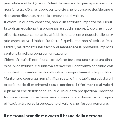
pren­si­bi­le e utile. Quan­do l’i­den­ti­tà rie­sce a far per­ce­pi­re una con­
nes­sio­ne tra ciò che rap­pre­sen­ta e ciò che le per­so­ne de­si­de­ra­no o
ri­ten­go­no ri­le­van­te, nasce la per­ce­zio­ne di va­lo­re.
Il va­lo­re, in que­sto con­te­sto, non è un at­tri­bu­to im­po­sto ma il ri­sul­
ta­to di un equi­li­brio tra pro­mes­sa e sod­di­sfa­zio­ne. È ciò che il pub­
bli­co ri­co­no­sce come utile, af­fi­da­bi­le o coe­ren­te ri­spet­to alle pro­
prie aspet­ta­ti­ve. Un’i­den­ti­tà forte è quel­la che non si li­mi­ta a “mo­
strar­si”, ma di­mo­stra nel tempo di man­te­ne­re la pro­mes­sa im­pli­ci­ta
con­te­nu­ta nella pro­pria co­mu­ni­ca­zio­ne.
L’i­den­ti­tà, quin­di, non è una con­di­zio­ne fissa ma una strut­tu­ra di­na­
mi­ca. Si co­strui­sce e si rin­no­va at­tra­ver­so il con­fron­to con­ti­nuo con
il con­te­sto, i cam­bia­men­ti cul­tu­ra­li e i com­por­ta­men­ti del pub­bli­co.
Man­te­ne­re coe­ren­za non si­gni­fi­ca re­sta­re im­mu­ta­bi­li, ma adat­ta­re il
pro­prio modo di espri­mer­si
senza per­de­re il ri­fe­ri­men­to ai va­lo­ri
e prin­ci­pi
che de­fi­ni­sco­no chi si è. In que­sta pro­spet­ti­va, l’i­den­ti­tà
fun­zio­na come un si­ste­ma vivo: mi­su­ra co­stan­te­men­te la pro­pria
ef­fi­ca­cia at­tra­ver­so la per­ce­zio­ne di va­lo­re che rie­sce a ge­ne­ra­re.
Il per­so­nal bran­ding: ov­ve­ro il brand della per­so­na