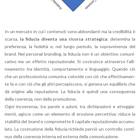
In un mer­ca­to in cui i con­te­nu­ti sono ab­bon­dan­ti ma la cre­di­bi­li­tà è
scar­sa,
la fi­du­cia di­ven­ta una ri­sor­sa stra­te­gi­ca
: de­ter­mi­na la
pre­fe­ren­za, la fe­del­tà e, nel lungo pe­rio­do, la so­prav­vi­ven­za del
brand. Nel per­so­nal bran­ding, la fi­du­cia non è un obiet­ti­vo co­mu­ni­
ca­ti­vo ma un ef­fet­to re­pu­ta­zio­na­le. Si co­strui­sce at­tra­ver­so l’al­li­
nea­men­to tra iden­ti­tà, com­por­ta­men­to e lin­guag­gio. Quan­do ciò
che un pro­fes­sio­ni­sta co­mu­ni­ca coin­ci­de con ciò che ef­fet­ti­va­men­
te fa e con ciò che gli altri per­ce­pi­sco­no, si ge­ne­ra un equi­li­brio che
dà ori­gi­ne alla re­pu­ta­zio­ne. La fi­du­cia è quin­di una con­se­guen­za
della coe­ren­za, non della pro­mo­zio­ne.
Ogni in­coe­ren­za, tra pa­ro­le e azio­ni, tra di­chia­ra­zio­ni e at­teg­gia­
men­ti, agi­sce come un ele­men­to di ero­sio­ne per­cet­ti­va: ri­du­ce la
sta­bi­li­tà del brand e com­pro­met­te il ca­pi­ta­le re­pu­ta­zio­na­le ac­cu­mu­
la­to. La co­stru­zio­ne della fi­du­cia ri­chie­de per­ciò un con­trol­lo con­ti­
nuo della coe­ren­za in­ter­na ed ester­na della co­mu­ni­ca­zio­ne.