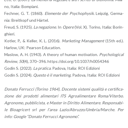
no, Ita­lia: Bom­pia­ni.
Fech­ner, G. T. (1860).
Ele­men­te der Psy­cho­phy­sik.
Leip­zig, Ger­ma­
nia: Brei­t­ko­pf und Härtel.
Freud, S. (1925).
La ne­ga­zio­ne.
In
Opere
(Vol. X). To­ri­no, Ita­lia: Bo­rin­
ghie­ri.
Ko­tler, P., & Kel­ler, K. L. (2016).
Mar­ke­ting Ma­na­ge­ment
(15th ed.).
Har­low, UK: Pear­son Edu­ca­tion.
Ma­slow, A. H. (1943). A theo­ry of human mo­ti­va­tion.
Psy­cho­lo­gi­cal
Re­view, 50
(4), 370–396. https://​doi.​org/​10.​1037/​h0054346
Godin S. (2022).
La pra­ti­ca
. Pa­do­va, Ita­lia: ROI Edi­zio­ni
Godin S. (2024).
Que­sto è il mar­ke­ting
. Pa­do­va, Ita­lia: ROI Edi­zio­ni
Do­na­to Fer­ruc­ci (To­ri­no 1964), Do­cen­te si­ste­mi qua­li­tà e cer­ti­fi­ca­
zio­ne dei pro­dot­ti ali­men­ta­ri ITS Agroa­li­men­ta­re Roma/Vi­ter­bo.
Agro­no­mo, pub­bli­ci­sta, e Ma­ster in Di­rit­to Ali­men­ta­re. Re­spon­sa­bi­
le Bioa­gr­i­cert srl per l’a­rea Lazio/Abruz­zo/Um­bria/Mar­che. Per
info: Goo­gle “Do­na­to Fer­ruc­ci Agro­no­mo”.