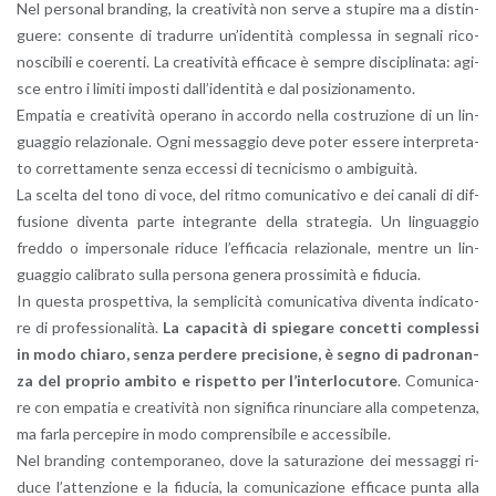
Nel per­so­nal bran­ding, la crea­ti­vi­tà non serve a stu­pi­re ma a di­stin­
gue­re: con­sen­te di tra­dur­re un’i­den­ti­tà com­ples­sa in se­gna­li ri­co­
no­sci­bi­li e coe­ren­ti. La crea­ti­vi­tà ef­fi­ca­ce è sem­pre di­sci­pli­na­ta: agi­
sce entro i li­mi­ti im­po­sti dal­l’i­den­ti­tà e dal po­si­zio­na­men­to.
Em­pa­tia e crea­ti­vi­tà ope­ra­no in ac­cor­do nella co­stru­zio­ne di un lin­
guag­gio re­la­zio­na­le. Ogni mes­sag­gio deve poter es­se­re in­ter­pre­ta­
to cor­ret­ta­men­te senza ec­ces­si di tec­ni­ci­smo o am­bi­gui­tà.
La scel­ta del tono di voce, del ritmo co­mu­ni­ca­ti­vo e dei ca­na­li di dif­
fu­sio­ne di­ven­ta parte in­te­gran­te della stra­te­gia. Un lin­guag­gio
fred­do o im­per­so­na­le ri­du­ce l’ef­fi­ca­cia re­la­zio­na­le, men­tre un lin­
guag­gio ca­li­bra­to sulla per­so­na ge­ne­ra pros­si­mi­tà e fi­du­cia.
In que­sta pro­spet­ti­va, la sem­pli­ci­tà co­mu­ni­ca­ti­va di­ven­ta in­di­ca­to­
re di pro­fes­sio­na­li­tà.
La ca­pa­ci­tà di spie­ga­re con­cet­ti com­ples­si
in modo chia­ro, senza per­de­re pre­ci­sio­ne, è segno di pa­dro­nan­
za del pro­prio am­bi­to e ri­spet­to per l’in­ter­lo­cu­to­re
. Co­mu­ni­ca­
re con em­pa­tia e crea­ti­vi­tà non si­gni­fi­ca ri­nun­cia­re alla com­pe­ten­za,
ma farla per­ce­pi­re in modo com­pren­si­bi­le e ac­ces­si­bi­le.
Nel bran­ding con­tem­po­ra­neo, dove la sa­tu­ra­zio­ne dei mes­sag­gi ri­
du­ce l’at­ten­zio­ne e la fi­du­cia, la co­mu­ni­ca­zio­ne ef­fi­ca­ce punta alla