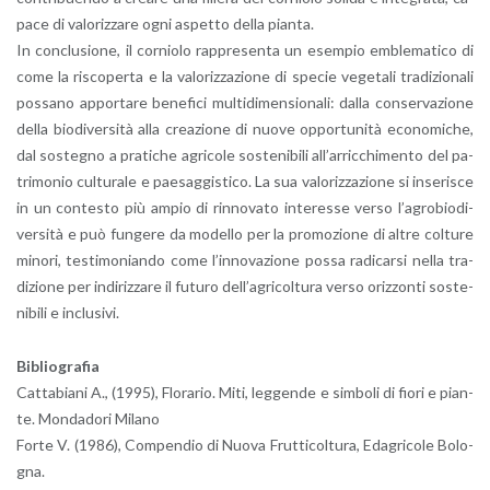
pa­ce di va­lo­riz­za­re ogni aspet­to della pian­ta.
In con­clu­sio­ne, il cor­nio­lo rap­pre­sen­ta un esem­pio em­ble­ma­ti­co di
come la ri­sco­per­ta e la va­lo­riz­za­zio­ne di spe­cie ve­ge­ta­li tra­di­zio­na­li
pos­sa­no ap­por­ta­re be­ne­fi­ci mul­ti­di­men­sio­na­li: dalla con­ser­va­zio­ne
della bio­di­v­er­si­tà alla crea­zio­ne di nuove op­por­tu­ni­tà eco­no­mi­che,
dal so­ste­gno a pra­ti­che agri­co­le so­ste­ni­bi­li al­l’ar­ric­chi­men­to del pa­
tri­mo­nio cul­tu­ra­le e pae­sag­gi­sti­co. La sua va­lo­riz­za­zio­ne si in­se­ri­sce
in un con­te­sto più ampio di rin­no­va­to in­te­res­se verso l’a­gro­bio­di­
ver­si­tà e può fun­ge­re da mo­del­lo per la pro­mo­zio­ne di altre col­tu­re
mi­no­ri, te­sti­mo­nian­do come l’in­no­va­zio­ne possa ra­di­car­si nella tra­
di­zio­ne per in­di­riz­za­re il fu­tu­ro del­l’a­gri­col­tu­ra verso oriz­zon­ti so­ste­
ni­bi­li e in­clu­si­vi.
Bi­blio­gra­fia
Cat­ta­bia­ni A., (1995), Flo­ra­rio. Miti, leg­gen­de e sim­bo­li di fiori e pian­
te. Mon­da­do­ri Mi­la­no
Forte V. (1986), Com­pen­dio di Nuova Frut­ti­col­tu­ra, Eda­gri­co­le Bo­lo­
gna.