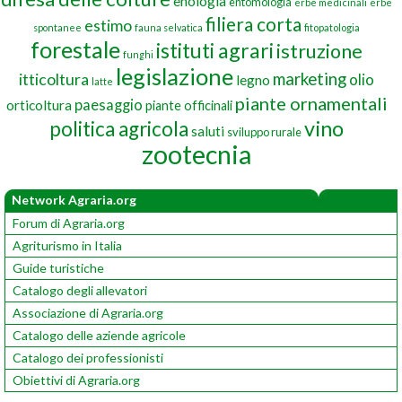
enologia
entomologia
erbe medicinali
erbe
filiera corta
estimo
spontanee
fauna selvatica
fitopatologia
forestale
istituti agrari
istruzione
funghi
legislazione
marketing
itticoltura
olio
legno
latte
piante ornamentali
paesaggio
orticoltura
piante officinali
vino
politica agricola
saluti
sviluppo rurale
zootecnia
Network Agraria.org
Forum di Agraria.org
Agriturismo in Italia
Guide turistiche
Catalogo degli allevatori
Associazione di Agraria.org
Catalogo delle aziende agricole
Catalogo dei professionisti
Obiettivi di Agraria.org