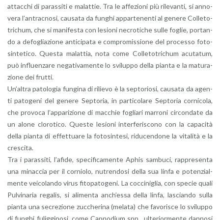
at­tac­chi di pa­ras­si­ti e ma­lat­tie. Tra le af­fe­zio­ni più ri­le­van­ti, si an­no­
ve­ra l’an­trac­no­si, cau­sa­ta da fun­ghi ap­par­te­nen­ti al ge­ne­re Col­le­to­
tri­chum, che si ma­ni­fe­sta con le­sio­ni ne­cro­ti­che sulle fo­glie, por­tan­
do a de­fo­glia­zio­ne an­ti­ci­pa­ta e com­pro­mis­sio­ne del pro­ces­so fo­to­
sin­te­ti­co. Que­sta ma­lat­tia, nota come Col­le­to­tri­chum acu­ta­tum,
può in­fluen­za­re ne­ga­ti­va­men­te lo svi­lup­po della pian­ta e la ma­tu­ra­
zio­ne dei frut­ti.
Un’al­tra pa­to­lo­gia fun­gi­na di ri­lie­vo è la sep­to­rio­si, cau­sa­ta da agen­
ti pa­to­ge­ni del ge­ne­re Sep­to­ria, in par­ti­co­la­re Sep­to­ria cor­ni­co­la,
che pro­vo­ca l’ap­pa­ri­zio­ne di mac­chie fo­glia­ri mar­ro­ni cir­con­da­te da
un alone clo­ro­ti­co. Que­ste le­sio­ni in­ter­fe­ri­sco­no con la ca­pa­ci­tà
della pian­ta di ef­fet­tua­re la fo­to­sin­te­si, ri­du­cen­do­ne la vi­ta­li­tà e la
cre­sci­ta.
Tra i pa­ras­si­ti, l’a­fi­de, spe­ci­fi­ca­men­te Aphis sam­bu­ci, rap­pre­sen­ta
una mi­nac­cia per il cor­nio­lo, nu­tren­do­si della sua linfa e po­ten­zial­
men­te vei­co­lan­do virus fi­to­pa­to­ge­ni. La coc­ci­ni­glia, con spe­cie quali
Pul­vi­na­ria re­ga­lis, si ali­men­ta an­ch’es­sa della linfa, la­scian­do sulla
pian­ta una se­cre­zio­ne zuc­che­ri­na (me­la­ta) che fa­vo­ri­sce lo svi­lup­po
di fun­ghi fu­lig­gi­no­si, come Cap­no­dium spp., ul­te­rior­men­te dan­no­si