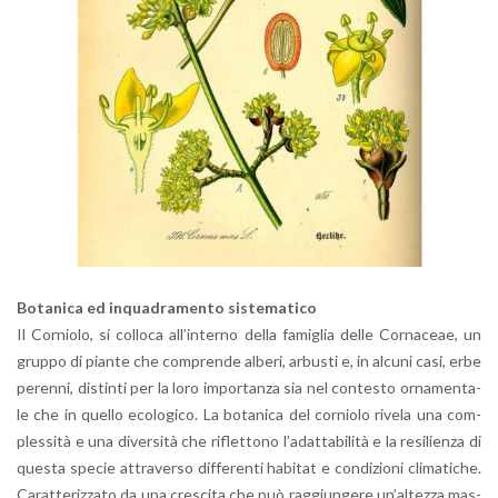
Bo­ta­ni­ca ed in­qua­dra­men­to si­ste­ma­ti­co
Il Cor­nio­lo, si col­lo­ca al­l’in­ter­no della fa­mi­glia delle Cor­na­ceae, un
grup­po di pian­te che com­pren­de al­be­ri, ar­bu­sti e, in al­cu­ni casi, erbe
pe­ren­ni, di­stin­ti per la loro im­por­tan­za sia nel con­te­sto or­na­men­ta­
le che in quel­lo eco­lo­gi­co. La bo­ta­ni­ca del cor­nio­lo ri­ve­la una com­
ples­si­tà e una di­ver­si­tà che ri­flet­to­no l’a­dat­ta­bi­li­tà e la re­si­lien­za di
que­sta spe­cie at­tra­ver­so dif­fe­ren­ti ha­bi­tat e con­di­zio­ni cli­ma­ti­che.
Ca­rat­te­riz­za­to da una cre­sci­ta che può rag­giun­ge­re un’al­tez­za mas­