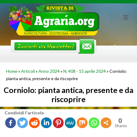
Skip
to
content
Home
»
Articoli
»
Anno 2024
»
N. 408 - 15 aprile 2024
»
Corniolo:
pianta antica, presente e da riscoprire
Corniolo: pianta antica, presente e da
riscoprire
Con­di­vi­di l'ar­ti­co­lo
0
Shares