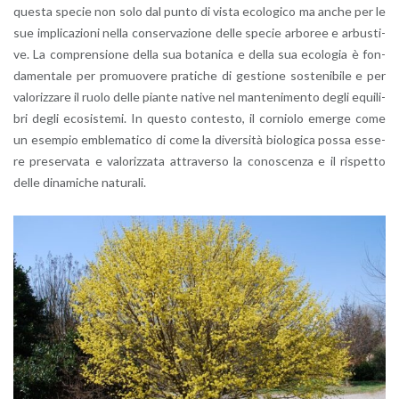
que­sta spe­cie non solo dal punto di vista eco­lo­gi­co ma anche per le
sue im­pli­ca­zio­ni nella con­ser­va­zio­ne delle spe­cie ar­bo­ree e ar­bu­sti­
ve. La com­pren­sio­ne della sua bo­ta­ni­ca e della sua eco­lo­gia è fon­
da­men­ta­le per pro­muo­ve­re pra­ti­che di ge­stio­ne so­ste­ni­bi­le e per
va­lo­riz­za­re il ruolo delle pian­te na­ti­ve nel man­te­ni­men­to degli equi­li­
bri degli eco­si­ste­mi. In que­sto con­te­sto, il cor­nio­lo emer­ge come
un esem­pio em­ble­ma­ti­co di come la di­ver­si­tà bio­lo­g­i­ca possa es­se­
re pre­ser­va­ta e va­lo­riz­za­ta at­tra­ver­so la co­no­scen­za e il ri­spet­to
delle di­na­mi­che na­tu­ra­li.