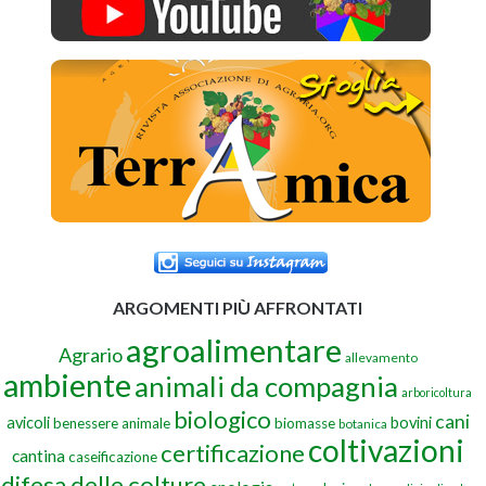
ARGOMENTI PIÙ AFFRONTATI
agroalimentare
Agrario
allevamento
ambiente
animali da compagnia
arboricoltura
biologico
cani
avicoli
bovini
benessere animale
biomasse
botanica
coltivazioni
certificazione
cantina
caseificazione
difesa delle colture