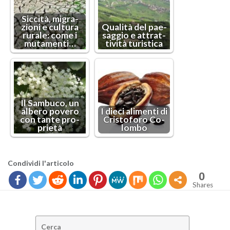
Sic­ci­tà, mi­gra­
zio­ni e cul­tu­ra
Qua­li­tà del pae­
ru­ra­le: come i
sag­gio e at­trat­
mu­ta­men­ti…
ti­vi­tà tu­ri­sti­ca
Il Sam­bu­co, un
al­be­ro po­ve­ro
I dieci ali­men­ti di
con tante pro­
Cri­sto­fo­ro Co­
prie­tà
lom­bo
Con­di­vi­di l'ar­ti­co­lo
0
Shares
Cerca: