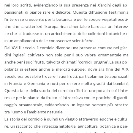
nei loro scrit­ti, evi­den­zian­do la sua pre­sen­za nei giar­di­ni degli ap­
pas­sio­na­ti di pian­te rare e de­li­ca­te. Que­sta dif­fu­sio­ne te­sti­mo­nia
l’in­te­res­se cre­scen­te per la bo­ta­ni­ca e per le spe­cie ve­ge­ta­li eso­ti­
che che ca­rat­te­riz­zò l’Eu­ro­pa ri­na­sci­men­ta­le e ba­roc­ca, un in­te­res­
se che si tra­dus­se in un ar­ric­chi­men­to delle col­le­zio­ni bo­ta­ni­che e
in un am­plia­men­to delle co­no­scen­ze scien­ti­fi­che.
Dal XVIII se­co­lo, il cor­nio­lo di­ven­ne una pre­sen­za co­mu­ne nei giar­
di­ni in­gle­si, col­ti­va­to non solo per il suo va­lo­re or­na­men­ta­le ma
anche per i suoi frut­ti, tal­vol­ta chia­ma­ti “cor­nio­li-pru­gne”. La sua po­
po­la­ri­tà si este­se anche ai mer­ca­ti eu­ro­pei, dove alla fine del XIX
se­co­lo era pos­si­bi­le tro­va­re i suoi frut­ti, par­ti­co­lar­men­te ap­prez­za­ti
in Fran­cia e Ger­ma­nia e noti per es­se­re molto gra­di­ti dai bam­bi­ni.
Que­sta fase della sto­ria del cor­nio­lo ri­flet­te un’e­po­ca in cui l’in­te­
res­se per le pian­te da frut­to si in­trec­cia­va con le pra­ti­che di giar­di­
nag­gio or­na­men­ta­le, evi­den­zian­do un le­ga­me sem­pre più stret­to
tra l’uo­mo e l’am­bien­te na­tu­ra­le.
La sto­ria del cor­nio­lo è quin­di un viag­gio at­tra­ver­so epo­che e cul­tu­
re, un rac­con­to che in­trec­cia mi­to­lo­gia, agri­col­tu­ra, bo­ta­ni­ca e pae­