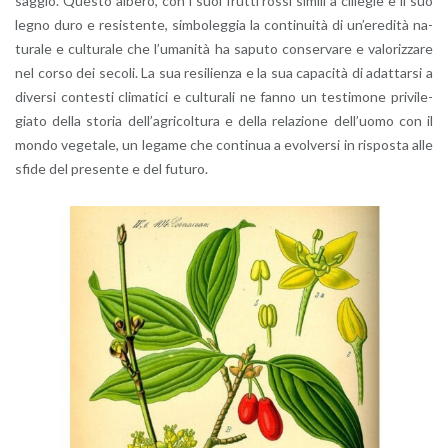
sag­gio. Que­sto al­be­ro, con i suoi frut­ti rossi si­mi­li a ci­lie­gie e il suo
legno duro e re­si­sten­te, sim­bo­leg­gia la con­ti­nui­tà di un’e­re­di­tà na­
tu­ra­le e cul­tu­ra­le che l’u­ma­ni­tà ha sa­pu­to con­ser­va­re e va­lo­riz­za­re
nel corso dei se­co­li. La sua re­si­lien­za e la sua ca­pa­ci­tà di adat­tar­si a
di­ver­si con­te­sti cli­ma­ti­ci e cul­tu­ra­li ne fanno un te­sti­mo­ne pri­vi­le­
gia­to della sto­ria del­l’a­gri­col­tu­ra e della re­la­zio­ne del­l’uo­mo con il
mondo ve­ge­ta­le, un le­ga­me che con­ti­nua a evol­ver­si in ri­spo­sta alle
sfide del pre­sen­te e del fu­tu­ro.