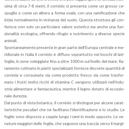
si­ma di circa 7-8 metri, il cor­nio­lo si pre­sen­ta come un gros­so ce­
spu­glio o come un al­be­ro a forma ovale, con una ra­mi­fi­ca­zio­ne che
ini­zia nor­mal­men­te in vi­ci­nan­za del suolo. Que­sta strut­tu­ra gli con­
fe­ri­sce non solo un par­ti­co­la­re va­lo­re este­ti­co ma anche una fun­
zio­na­li­tà eco­lo­gi­ca, of­fren­do ri­fu­gio e nu­tri­men­to a di­ver­se spe­cie
ani­ma­li.
Spon­ta­nea­men­te pre­sen­te in gran parte del­l’Eu­ro­pa cen­tra­le e me­
ri­dio­na­le in Ita­lia il cor­nio­lo è dif­fu­so so­prat­tut­to nei bo­schi di la­ti­
fo­glie, in zone so­leg­gia­te fino a oltre 1000 m sul li­vel­lo del mare. Ra­
ra­men­te col­ti­va­to in piat­ti spe­cia­liz­za­ti for­ni­sce di­scre­te quan­ti­tà di
cor­nio­la e con­su­ma­te sia come pro­dot­to fre­sco sia come tra­sfor­
ma­to i frut­ti molto ric­chi di vi­ta­mi­na C ven­go­no uti­liz­za­ti nel­l’in­du­
stria ali­men­ta­re e far­ma­ceu­ti­ca, men­tre il legno do­ta­to di ec­ce­zio­
na­le du­rez­za.
Dal punto di vista bo­ta­ni­co, il cor­nio­lo si di­stin­gue per al­cu­ne ca­rat­
te­ri­sti­che pe­cu­lia­ri che ne fa­ci­li­ta­no l’i­den­ti­fi­ca­zio­ne e lo stu­dio. Le
fo­glie sono di­spo­ste a cop­pie lungo i rami in modo op­po­sto. Le ve­
na­tu­re mag­gio­ri delle fo­glie, che se­guo­no una trac­cia verso il mar­gi­