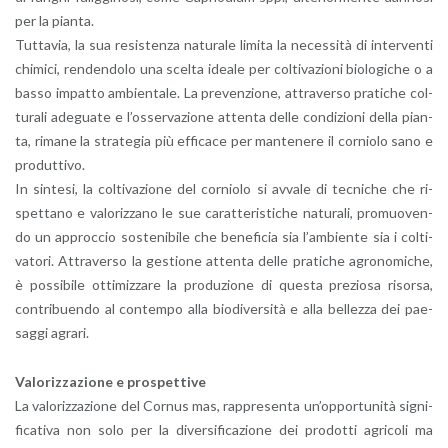
per la pian­ta.
Tut­ta­via, la sua re­si­sten­za na­tu­ra­le li­mi­ta la ne­ces­si­tà di in­ter­ven­ti
chi­mi­ci, ren­den­do­lo una scel­ta idea­le per col­ti­va­zio­ni bio­lo­g­i­che o a
basso im­pat­to am­bien­ta­le. La pre­ven­zio­ne, at­tra­ver­so pra­ti­che col­
tu­ra­li ade­gua­te e l’os­ser­va­zio­ne at­ten­ta delle con­di­zio­ni della pian­
ta, ri­ma­ne la stra­te­gia più ef­fi­ca­ce per man­te­ne­re il cor­nio­lo sano e
pro­dut­ti­vo.
In sin­te­si, la col­ti­va­zio­ne del cor­nio­lo si av­va­le di tec­ni­che che ri­
spet­ta­no e va­lo­riz­za­no le sue ca­rat­te­ri­sti­che na­tu­ra­li, pro­muo­ven­
do un ap­proc­cio so­ste­ni­bi­le che be­ne­fi­cia sia l’am­bien­te sia i col­ti­
va­to­ri. At­tra­ver­so la ge­stio­ne at­ten­ta delle pra­ti­che agro­no­mi­che,
è pos­si­bi­le ot­ti­miz­za­re la pro­du­zio­ne di que­sta pre­zio­sa ri­sor­sa,
con­tri­buen­do al con­tem­po alla bio­di­v­er­si­tà e alla bel­lez­za dei pae­
sag­gi agra­ri.
Va­lo­riz­za­zio­ne e pro­spet­ti­ve
La va­lo­riz­za­zio­ne del Cor­nus mas, rap­pre­sen­ta un’op­por­tu­ni­tà si­gni­
fi­ca­ti­va non solo per la di­ver­si­fi­ca­zio­ne dei pro­dot­ti agri­co­li ma