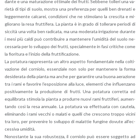
dan­te e una ma­tu­ra­zio­ne ot­ti­ma­le dei frut­ti. Seb­be­ne tol­le­ri una va­
rie­tà di tipi di suolo, mo­stra una pre­fe­ren­za per quel­li ben dre­na­ti e
leg­ger­men­te cal­ca­rei, con­di­zio­ni che ne sti­mo­la­no la cre­sci­ta e mi­
glio­ra­no la resa frut­ti­fe­ra. La pian­ta è in grado di tol­le­ra­re pe­rio­di di
sic­ci­tà una volta ben ra­di­ca­ta, ma una mo­de­ra­ta ir­ri­ga­zio­ne du­ran­te
i mesi più caldi può con­tri­bui­re a man­te­ne­re l’u­mi­di­tà del suolo ne­
ces­sa­ria per lo svi­lup­po dei frut­ti, spe­cial­men­te in fasi cri­ti­che come
la fio­ri­tu­ra e l’i­ni­zio della frut­ti­fi­ca­zio­ne.
La po­ta­tu­ra rap­pre­sen­ta un altro aspet­to fon­da­men­ta­le nella col­ti­
va­zio­ne del cor­nio­lo, es­sen­zia­le non solo per man­te­ne­re la forma
de­si­de­ra­ta della pian­ta ma anche per ga­ran­ti­re una buona ae­ra­zio­ne
tra i rami e fa­vo­ri­re l’e­spo­si­zio­ne alla luce, ele­men­ti che in­fluen­za­no
po­si­ti­va­men­te la pro­du­zio­ne di frut­ti. Una po­ta­tu­ra cor­ret­ta ed
equi­li­bra­ta sti­mo­la la pian­ta a pro­dur­re nuovi rami frut­ti­fe­ri, au­men­
tan­do così la resa an­nua­le. La po­ta­tu­ra va ef­fet­tua­ta con cau­te­la,
eli­mi­nan­do i rami vec­chi o ma­la­ti e quel­li che cre­sco­no trop­po vi­ci­ni
tra loro, per pre­ve­ni­re lo svi­lup­po di ma­lat­tie fun­gi­ne do­vu­te al­l’ec­
ces­si­va umi­di­tà.
No­no­stan­te la sua ro­bu­stez­za, il cor­nio­lo può es­se­re sog­get­to ad