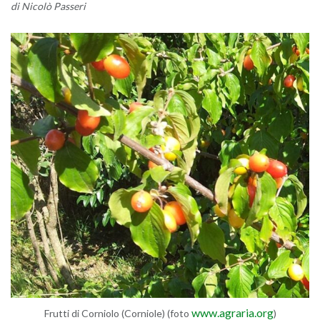
di Ni­co­lò Pas­se­ri
www.​agraria.​org
Frut­ti di Cor­nio­lo (Cor­nio­le) (foto
)