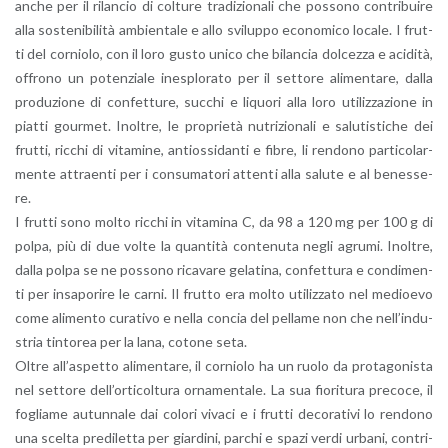
anche per il ri­lan­cio di col­tu­re tra­di­zio­na­li che pos­so­no con­tri­bui­re
alla so­ste­ni­bi­li­tà am­bien­ta­le e allo svi­lup­po eco­no­mi­co lo­ca­le. I frut­
ti del cor­nio­lo, con il loro gusto unico che bi­lan­cia dol­cez­za e aci­di­tà,
of­fro­no un po­ten­zia­le ine­splo­ra­to per il set­to­re ali­men­ta­re, dalla
pro­du­zio­ne di con­fet­tu­re, suc­chi e li­quo­ri alla loro uti­liz­za­zio­ne in
piat­ti gour­met. Inol­tre, le pro­prie­tà nu­tri­zio­na­li e sa­lu­ti­sti­che dei
frut­ti, ric­chi di vi­ta­mi­ne, an­ti­os­si­dan­ti e fibre, li ren­do­no par­ti­co­lar­
men­te at­traen­ti per i con­su­ma­to­ri at­ten­ti alla sa­lu­te e al be­nes­se­
re.
I frut­ti sono molto ric­chi in vi­ta­mi­na C, da 98 a 120 mg per 100 g di
polpa, più di due volte la quan­ti­tà con­te­nu­ta negli agru­mi. Inol­tre,
dalla polpa se ne pos­so­no ri­ca­va­re ge­la­ti­na, con­fet­tu­ra e con­di­men­
ti per in­sa­po­ri­re le carni. Il frut­to era molto uti­liz­za­to nel me­dioe­vo
come ali­men­to cu­ra­ti­vo e nella con­cia del pel­la­me non che nel­l’in­du­
stria tin­to­rea per la lana, co­to­ne seta.
Oltre al­l’a­spet­to ali­men­ta­re, il cor­nio­lo ha un ruolo da pro­ta­go­ni­sta
nel set­to­re del­l’or­ti­col­tu­ra or­na­men­ta­le. La sua fio­ri­tu­ra pre­co­ce, il
fo­glia­me au­tun­na­le dai co­lo­ri vi­va­ci e i frut­ti de­co­ra­ti­vi lo ren­do­no
una scel­ta pre­di­let­ta per giar­di­ni, par­chi e spazi verdi ur­ba­ni, con­tri­