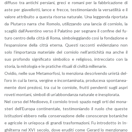
dif­fu­so tra an­ti­chi per­sia­ni, greci e ro­ma­ni per la fab­bri­ca­zio­ne di
aste per gia­vel­lot­ti, lance e frec­ce, te­sti­mo­nian­do la ver­sa­ti­li­tà e il
va­lo­re at­tri­bui­to a que­sta ri­sor­sa na­tu­ra­le. Una leg­gen­da ri­por­ta­ta
da Plu­tar­co narra che Ro­mo­lo, uti­liz­zan­do una lan­cia di cor­nio­lo, la
sca­gliò dal­l’A­ven­ti­no verso il Pa­la­ti­no per se­gna­re il con­fi­ne del fu­
tu­ro cen­tro della città di Roma, sim­bo­leg­gian­do così la fon­da­zio­ne e
l’e­span­sio­ne della città eter­na. Que­sti rac­con­ti evi­den­zia­no non
solo l’im­por­tan­za ma­te­ria­le del cor­nio­lo nel­l’an­ti­chi­tà ma anche il
suo pro­fon­do si­gni­fi­ca­to sim­bo­li­co e re­li­gio­so, in­trec­cia­to con la
sto­ria, la mi­to­lo­gia e le pra­ti­che ri­tua­li di ci­vil­tà mil­le­na­rie.
Ovi­dio, nelle sue Me­ta­mor­fo­si, lo men­zio­na de­scri­ven­do un’e­tà del­
l’o­ro in cui la terra, ver­gi­ne e in­con­ta­mi­na­ta, pro­du­ce­va spon­ta­nea­
men­te doni pre­zio­si, tra cui le cor­nio­le, frut­ti pen­den­ti sugli aspri
ro­ve­ti mon­ta­ni, sim­bo­li di un’ab­bon­dan­za na­tu­ra­le e ine­splo­ra­ta.
Nel corso del Me­dioe­vo, il cor­nio­lo trovò spa­zio negli orti dei mo­na­
ste­ri del­l’Eu­ro­pa con­ti­nen­ta­le, te­sti­mo­nian­do il ruolo che que­ste
isti­tu­zio­ni eb­be­ro nella con­ser­va­zio­ne delle co­no­scen­ze bo­ta­ni­che
e agri­co­le in un’e­po­ca di gran­di tra­sfor­ma­zio­ni. Fu in­tro­dot­to in In­
ghil­ter­ra nel XVI se­co­lo, dove eru­di­ti come Ge­rard lo men­zio­na­no