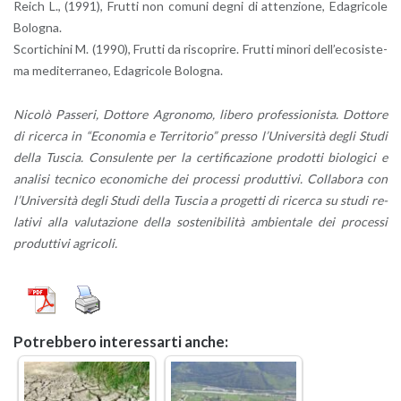
Reich L., (1991), Frut­ti non co­mu­ni degni di at­ten­zio­ne, Eda­gri­co­le
Bo­lo­gna.
Scor­ti­chi­ni M. (1990), Frut­ti da ri­sco­pri­re. Frut­ti mi­no­ri del­l’e­co­si­ste­
ma me­di­ter­ra­neo, Eda­gri­co­le Bo­lo­gna.
Ni­co­lò Pas­se­ri, Dot­to­re Agro­no­mo, li­be­ro pro­fes­sio­ni­sta. Dot­to­re
di ri­cer­ca in “Eco­no­mia e Ter­ri­to­rio” pres­so l’U­ni­ver­si­tà degli Studi
della Tu­scia. Con­su­len­te per la cer­ti­fi­ca­zio­ne pro­dot­ti bio­lo­g­i­ci e
ana­li­si tec­ni­co eco­no­mi­che dei pro­ces­si pro­dut­ti­vi. Col­la­bo­ra con
l’U­ni­ver­si­tà degli Studi della Tu­scia a pro­get­ti di ri­cer­ca su studi re­
la­ti­vi alla va­lu­ta­zio­ne della so­ste­ni­bi­li­tà am­bien­ta­le dei pro­ces­si
pro­dut­ti­vi agri­co­li.
Po­treb­be­ro in­te­res­sar­ti anche: