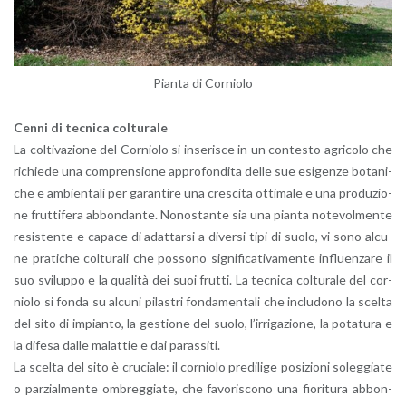
Pian­ta di Cor­nio­lo
Cenni di tec­ni­ca col­tu­ra­le
La col­ti­va­zio­ne del Cor­nio­lo si in­se­ri­sce in un con­te­sto agri­co­lo che
ri­chie­de una com­pren­sio­ne ap­pro­fon­di­ta delle sue esi­gen­ze bo­ta­ni­
che e am­bien­ta­li per ga­ran­ti­re una cre­sci­ta ot­ti­ma­le e una pro­du­zio­
ne frut­ti­fe­ra ab­bon­dan­te. No­no­stan­te sia una pian­ta no­te­vol­men­te
re­si­sten­te e ca­pa­ce di adat­tar­si a di­ver­si tipi di suolo, vi sono al­cu­
ne pra­ti­che col­tu­ra­li che pos­so­no si­gni­fi­ca­ti­va­men­te in­fluen­za­re il
suo svi­lup­po e la qua­li­tà dei suoi frut­ti. La tec­ni­ca col­tu­ra­le del cor­
nio­lo si fonda su al­cu­ni pi­la­stri fon­da­men­ta­li che in­clu­do­no la scel­ta
del sito di im­pian­to, la ge­stio­ne del suolo, l’ir­ri­ga­zio­ne, la po­ta­tu­ra e
la di­fe­sa dalle ma­lat­tie e dai pa­ras­si­ti.
La scel­ta del sito è cru­cia­le: il cor­nio­lo pre­di­li­ge po­si­zio­ni so­leg­gia­te
o par­zial­men­te om­breg­gia­te, che fa­vo­ri­sco­no una fio­ri­tu­ra ab­bon­