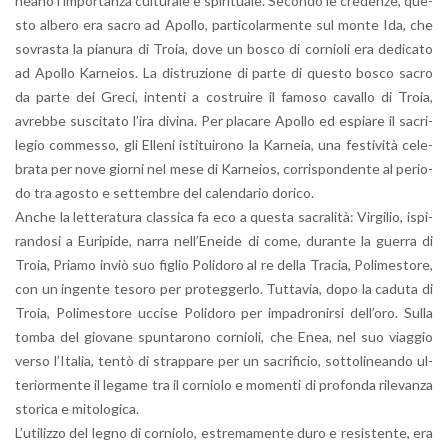
nea­no l’im­por­tan­za cul­tu­ra­le e spi­ri­tua­le. Se­con­do le cre­den­ze, que­
sto al­be­ro era sacro ad Apol­lo, par­ti­co­lar­men­te sul monte Ida, che
so­vra­sta la pia­nu­ra di Troia, dove un bosco di cor­nio­li era de­di­ca­to
ad Apol­lo Kar­neios. La di­stru­zio­ne di parte di que­sto bosco sacro
da parte dei Greci, in­ten­ti a co­strui­re il fa­mo­so ca­val­lo di Troia,
avreb­be su­sci­ta­to l’ira di­vi­na. Per pla­ca­re Apol­lo ed espia­re il sa­cri­
le­gio com­mes­so, gli El­le­ni isti­tui­ro­no la Kar­neia, una fe­sti­vi­tà ce­le­
bra­ta per nove gior­ni nel mese di Kar­neios, cor­ri­spon­den­te al pe­rio­
do tra ago­sto e set­tem­bre del ca­len­da­rio do­ri­co.
Anche la let­te­ra­tu­ra clas­si­ca fa eco a que­sta sa­cra­li­tà: Vir­gi­lio, ispi­
ran­do­si a Eu­ri­pi­de, narra nel­l’E­nei­de di come, du­ran­te la guer­ra di
Troia, Pria­mo inviò suo fi­glio Po­li­do­ro al re della Tra­cia, Po­li­me­sto­re,
con un in­gen­te te­so­ro per pro­teg­ger­lo. Tut­ta­via, dopo la ca­du­ta di
Troia, Po­li­me­sto­re uc­ci­se Po­li­do­ro per im­pa­dro­nir­si del­l’o­ro. Sulla
tomba del gio­va­ne spun­ta­ro­no cor­nio­li, che Enea, nel suo viag­gio
verso l’I­ta­lia, tentò di strap­pa­re per un sa­cri­fi­cio, sot­to­li­nean­do ul­
te­rior­men­te il le­ga­me tra il cor­nio­lo e mo­men­ti di pro­fon­da ri­le­van­za
sto­ri­ca e mi­to­lo­gi­ca.
L’u­ti­liz­zo del legno di cor­nio­lo, estre­ma­men­te duro e re­si­sten­te, era