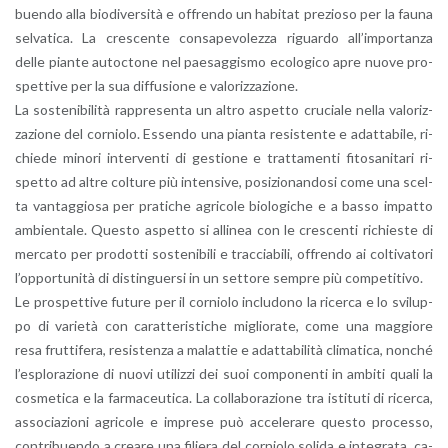
buen­do alla bio­di­v­er­si­tà e of­fren­do un ha­bi­tat pre­zio­so per la fauna
sel­va­ti­ca. La cre­scen­te con­sa­pe­vo­lez­za ri­guar­do al­l’im­por­tan­za
delle pian­te au­toc­to­ne nel pae­sag­gi­smo eco­lo­gi­co apre nuove pro­
spet­ti­ve per la sua dif­fu­sio­ne e va­lo­riz­za­zio­ne.
La so­ste­ni­bi­li­tà rap­pre­sen­ta un altro aspet­to cru­cia­le nella va­lo­riz­
za­zio­ne del cor­nio­lo. Es­sen­do una pian­ta re­si­sten­te e adat­ta­bi­le, ri­
chie­de mi­no­ri in­ter­ven­ti di ge­stio­ne e trat­ta­men­ti fi­to­sa­ni­ta­ri ri­
spet­to ad altre col­tu­re più in­ten­si­ve, po­si­zio­nan­do­si come una scel­
ta van­tag­gio­sa per pra­ti­che agri­co­le bio­lo­g­i­che e a basso im­pat­to
am­bien­ta­le. Que­sto aspet­to si al­li­nea con le cre­scen­ti ri­chie­ste di
mer­ca­to per pro­dot­ti so­ste­ni­bi­li e trac­cia­bi­li, of­fren­do ai col­ti­va­to­ri
l’op­por­tu­ni­tà di di­stin­guer­si in un set­to­re sem­pre più com­pe­ti­ti­vo.
Le pro­spet­ti­ve fu­tu­re per il cor­nio­lo in­clu­do­no la ri­cer­ca e lo svi­lup­
po di va­rie­tà con ca­rat­te­ri­sti­che mi­glio­ra­te, come una mag­gio­re
resa frut­ti­fe­ra, re­si­sten­za a ma­lat­tie e adat­ta­bi­li­tà cli­ma­ti­ca, non­ché
l’e­splo­ra­zio­ne di nuovi uti­liz­zi dei suoi com­po­nen­ti in am­bi­ti quali la
co­sme­ti­ca e la far­ma­ceu­ti­ca. La col­la­bo­ra­zio­ne tra isti­tu­ti di ri­cer­ca,
as­so­cia­zio­ni agri­co­le e im­pre­se può ac­ce­le­ra­re que­sto pro­ces­so,
con­tri­buen­do a crea­re una fi­lie­ra del cor­nio­lo so­li­da e in­te­gra­ta, ca­