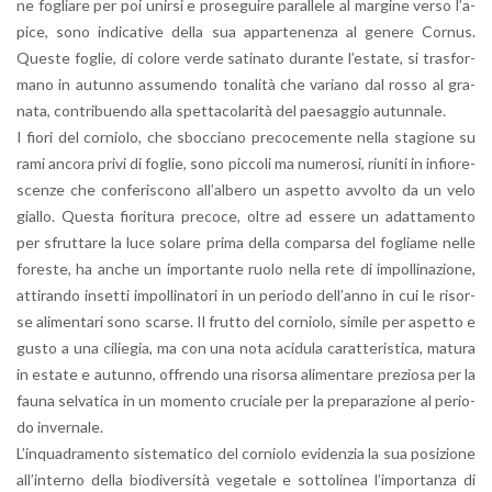
ne fo­glia­re per poi unir­si e pro­se­gui­re pa­ral­le­le al mar­gi­ne verso l’a­
pi­ce, sono in­di­ca­ti­ve della sua ap­par­te­nen­za al ge­ne­re Cor­nus.
Que­ste fo­glie, di co­lo­re verde sa­ti­na­to du­ran­te l’e­sta­te, si tra­sfor­
ma­no in au­tun­no as­su­men­do to­na­li­tà che va­ria­no dal rosso al gra­
na­ta, con­tri­buen­do alla spet­ta­co­la­ri­tà del pae­sag­gio au­tun­na­le.
I fiori del cor­nio­lo, che sboc­cia­no pre­co­ce­men­te nella sta­gio­ne su
rami an­co­ra privi di fo­glie, sono pic­co­li ma nu­me­ro­si, riu­ni­ti in in­fio­re­
scen­ze che con­fe­ri­sco­no al­l’al­be­ro un aspet­to av­vol­to da un velo
gial­lo. Que­sta fio­ri­tu­ra pre­co­ce, oltre ad es­se­re un adat­ta­men­to
per sfrut­ta­re la luce so­la­re prima della com­par­sa del fo­glia­me nelle
fo­re­ste, ha anche un im­por­tan­te ruolo nella rete di im­pol­li­na­zio­ne,
at­ti­ran­do in­set­ti im­pol­li­na­to­ri in un pe­rio­do del­l’an­no in cui le ri­sor­
se ali­men­ta­ri sono scar­se. Il frut­to del cor­nio­lo, si­mi­le per aspet­to e
gusto a una ci­lie­gia, ma con una nota aci­du­la ca­rat­te­ri­sti­ca, ma­tu­ra
in esta­te e au­tun­no, of­fren­do una ri­sor­sa ali­men­ta­re pre­zio­sa per la
fauna sel­va­ti­ca in un mo­men­to cru­cia­le per la pre­pa­ra­zio­ne al pe­rio­
do in­ver­na­le.
L’in­qua­dra­men­to si­ste­ma­ti­co del cor­nio­lo evi­den­zia la sua po­si­zio­ne
al­l’in­ter­no della bio­di­v­er­si­tà ve­ge­ta­le e sot­to­li­nea l’im­por­tan­za di