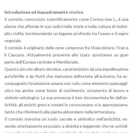
In­tro­du­zio­ne ed in­qua­dra­men­to sto­ri­co
Il cor­nio­lo, co­no­sciu­to scien­ti­fi­ca­men­te come Cor­nus mas L., è una
pian­ta che af­fon­da le sue ra­di­ci nella sto­ria e nella cul­tu­ra di mol­te­
pli­ci ci­vil­tà, te­sti­mo­nian­do un le­ga­me pro­fon­do tra l’uo­mo e il regno
ve­ge­ta­le.
Il cor­nio­lo è ori­gi­na­rio delle zone com­pre­se fra l’A­sia mi­no­re, l’I­ran e
il Cau­ca­so. At­tual­men­te pre­sen­te allo stato spon­ta­neo su gran
parte del­l’Eu­ro­pa cen­tra­le e Me­ri­dio­na­le.
Que­sto pic­co­lo al­be­ro de­ci­duo, ca­rat­te­riz­za­to da una im­pol­li­na­zio­ne
au­to­fer­ti­le e da frut­ti che ma­tu­ra­no dal­l’e­sta­te al­l’au­tun­no, ha ac­
com­pa­gna­to l’e­vo­lu­zio­ne umana non solo come ele­men­to pae­sag­gi­
sti­co ma anche come fonte di nu­tri­men­to, stru­men­to di la­vo­ro e
sim­bo­lo mi­to­lo­gi­co. La sua pre­sen­za è ben do­cu­men­ta­ta fin dal­l’an­
ti­chi­tà: gli an­ti­chi greci e ro­ma­ni lo co­no­sce­va­no e lo ap­prez­za­va­no,
tanto che ri­fe­ri­men­ti alla pian­ta ab­bon­da­no nella let­te­ra­tu­ra.
Il cor­nio­lo ri­ve­sti­va un ruolo sa­cra­le e sim­bo­li­co nel­l’an­ti­chi­tà, es­
sen­do stret­ta­men­te as­so­cia­to a di­vi­ni­tà e leg­gen­de che ne sot­to­li­