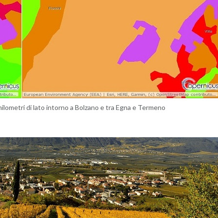
lo­me­tri di lato in­tor­no a Bol­za­no e tra Egna e Ter­me­no