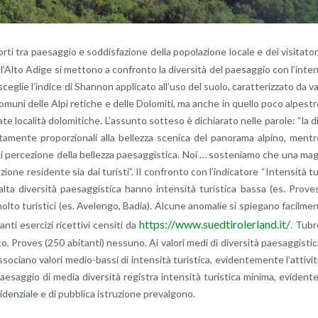
or­ti tra pae­sag­gio e sod­di­sfa­zio­ne della po­po­la­zio­ne lo­ca­le e dei vi­si­ta­to­r
per l’Al­to Adige si met­to­no a con­fron­to la di­ver­si­tà del pae­sag­gio con l’in­te
i sce­glie l’in­di­ce di Shan­non ap­pli­ca­to al­l’u­so del suolo, ca­rat­te­riz­za­to da v
 Co­mu­ni delle Alpi re­ti­che e delle Do­lo­mi­ti, ma anche in quel­lo poco al­pe­st
te lo­ca­li­tà do­lo­mi­ti­che. L’as­sun­to sot­te­so è di­chia­ra­to nelle pa­ro­le: “la d
ta­men­te pro­por­zio­na­li alla bel­lez­za sce­ni­ca del pa­no­ra­ma al­pi­no, men­t
per­ce­zio­ne della bel­lez­za pae­sag­gi­sti­ca. Noi … so­ste­nia­mo che una ma
­zio­ne re­si­den­te sia dai tu­ri­sti”. Il con­fron­to con l’in­di­ca­to­re “In­ten­si­tà t
alta di­ver­si­tà pae­sag­gi­sti­ca hanno in­ten­si­tà tu­ri­sti­ca bassa (es. Pro­ve
to tu­ri­sti­ci (es. Ave­len­go, Badia). Al­cu­ne ano­ma­lie si spie­ga­no fa­cil­me
https://​www.​sue​dtir​oler​land.​it/
i eser­ci­zi ri­cet­ti­vi cen­si­ti da
. Tubr
o, Pro­ves (250 abi­tan­ti) nes­su­no. Ai va­lo­ri medi di di­ver­si­tà pae­sag­gi­sti­
ia­no va­lo­ri me­dio-bas­si di in­ten­si­tà tu­ri­sti­ca, evi­den­te­men­te l’at­ti­vi­
e­sag­gio di media di­ver­si­tà re­gi­stra in­ten­si­tà tu­ri­sti­ca mi­ni­ma, evi­den­t
­si­den­zia­le e di pub­bli­ca istru­zio­ne pre­val­go­no.