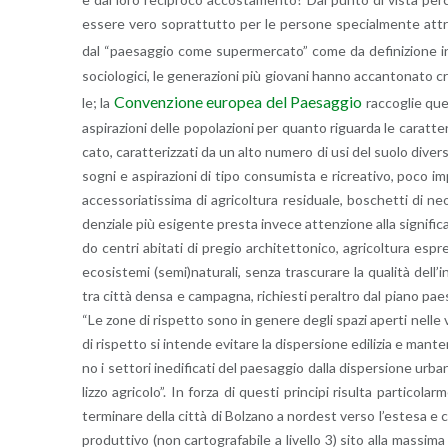
es­se­re vero so­prat­tut­to per le per­so­ne spe­cial­men­te at­trat
dal “pae­sag­gio come su­per­mer­ca­to” come da de­fi­ni­zio­ne 
so­cio­lo­gi­ci, le ge­ne­ra­zio­ni più gio­va­ni hanno ac­can­to­na­to cri
Con­ven­zio­ne eu­ro­pea del Pae­sag­gio
le; la
rac­co­glie que­
aspi­ra­zio­ni delle po­po­la­zio­ni per quan­to ri­guar­da le ca­rat­
ca­to, ca­rat­te­riz­za­ti da un alto nu­me­ro di usi del suolo di­ver­s
so­gni e aspi­ra­zio­ni di tipo con­su­mi­sta e ri­crea­ti­vo, poco im­p
ac­ces­so­ria­tis­si­ma di agri­col­tu­ra re­si­dua­le, bo­schet­ti di neo
den­zia­le più esi­gen­te pre­sta in­ve­ce at­ten­zio­ne alla si­gni­fi­ca
do cen­tri abi­ta­ti di pre­gio ar­chi­tet­to­ni­co, agri­col­tu­ra espres
eco­si­ste­mi (semi)na­tu­ra­li, senza tra­scu­ra­re la qua­li­tà del­l
tra città densa e cam­pa­gna, ri­chie­sti pe­ral­tro dal piano pae­sa
“Le zone di ri­spet­to sono in ge­ne­re degli spazi aper­ti nelle vi­
di ri­spet­to si in­ten­de evi­ta­re la di­sper­sio­ne edi­li­zia e man­t
no i set­to­ri ine­di­fi­ca­ti del pae­sag­gio dalla di­sper­sio­ne ur­ba
liz­zo agri­co­lo”. In forza di que­sti prin­ci­pi ri­sul­ta par­ti­co­la
ter­mi­na­re della città di Bol­za­no a nor­de­st verso l’e­ste­sa e 
pro­dut­ti­vo (non car­to­gra­fa­bi­le a li­vel­lo 3) sito alla mas­si­ma