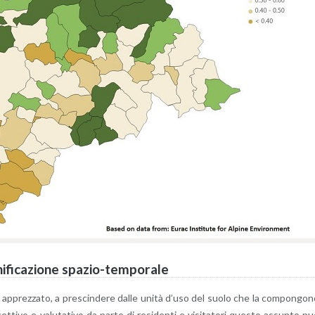
fi­ca­zio­ne spa­zio-tem­po­ra­le
­re ap­prez­za­to, a pre­scin­de­re dalle unità d’uso del suolo che la com­pon­go­
ti­vo e va­lu­ta­ti­vo da parte di re­si­den­ti e vi­si­ta­to­ri que­sto as­sun­to p