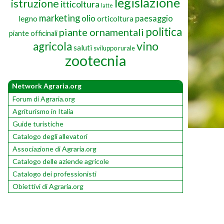
legislazione
istruzione
itticoltura
latte
marketing
olio
paesaggio
legno
orticoltura
politica
piante ornamentali
piante officinali
vino
agricola
saluti
sviluppo rurale
zootecnia
Network Agraria.org
Forum di Agraria.org
Agriturismo in Italia
Guide turistiche
Catalogo degli allevatori
Associazione di Agraria.org
Catalogo delle aziende agricole
Catalogo dei professionisti
Obiettivi di Agraria.org