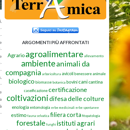
i,
n­
a­
ARGOMENTI PIÙ AFFRONTATI
re
i­
agroalimentare
Agrario
allevamento
re
ambiente
animali da
g­
u­
compagnia
avicoli
benessere animale
arboricoltura
s,
biologico
cani
cantina
bovini
biomasse
botanica
n­
certificazione
caseificazione
e
coltivazioni
difesa delle colture
ca
tà
enologia
entomologia
erbe medicinali
erbe spontanee
e­
filiera corta
estimo
fauna selvatica
fitopatologia
forestale
istituti agrari
funghi