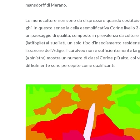
man­sdorff di Me­ra­no.
Le mo­no­col­tu­re non sono da di­sprez­za­re quan­do co­sti­tui­sco­
ghi. In que­sto senso la cella esem­pli­fi­ca­ti­va Co­ri­ne li­vel­lo 
un pae­sag­gio di qua­li­tà, com­po­sto in pre­va­len­za da col­tu­re 
(la­ti­fo­glie) ai suoi lati, un solo tipo d’in­se­dia­men­to re­si­den­
liz­za­zio­ne del­l’A­di­ge, il cui alveo non è suf­fi­cien­te­men­te la
(a si­ni­stra) mo­stra un nu­me­ro di clas­si Co­ri­ne più alto, col vi
dif­fi­cil­men­te sono per­ce­pi­te come qua­li­fi­can­ti.