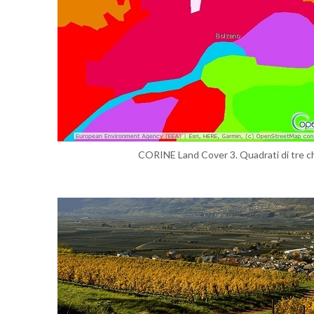
CO­RI­NE Land Cover 3. Qua­dra­ti di tre chi­