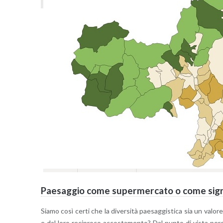
Pae­sag­gio come su­per­mer­ca­to o come si­gni­
Siamo così certi che la di­ver­si­tà pae­sag­gi­sti­ca sia un va­lo
e dal loro re­ci­pro­co ac­co­sta­men­to? Dal punto di vista per­cet­