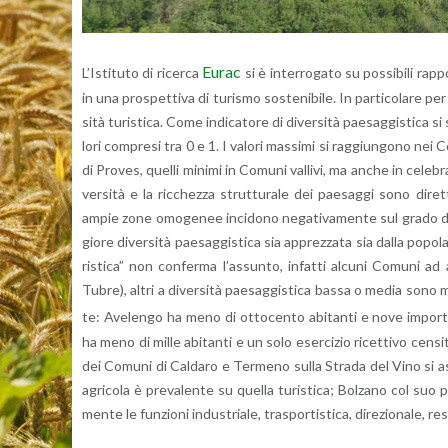
Eurac
L’I­sti­tu­to di ri­cer­ca
si è in­ter­ro­ga­to su pos­si­bi­li rap­p
in una pro­spet­ti­va di tu­ri­smo so­ste­ni­bi­le. In par­ti­co­la­re 
si­tà tu­ri­sti­ca. Come in­di­ca­to­re di di­ver­si­tà pae­sag­gi­sti­ca s
lo­ri com­pre­si tra 0 e 1. I va­lo­ri mas­si­mi si rag­giun­go­no nei
di Pro­ves, quel­li mi­ni­mi in Co­mu­ni val­li­vi, ma anche in ce­le­bra­
ver­si­tà e la ric­chez­za strut­tu­ra­le dei pae­sag­gi sono di­ret­
ampie zone omo­ge­nee in­ci­do­no ne­ga­ti­va­men­te sul grado di 
gio­re di­ver­si­tà pae­sag­gi­sti­ca sia ap­prez­za­ta sia dalla po­po­la
ri­sti­ca” non con­fer­ma l’as­sun­to, in­fat­ti al­cu­ni Co­mu­ni ad 
Tubre), altri a di­ver­si­tà pae­sag­gi­sti­ca bassa o media sono mol
te: Ave­len­go ha meno di ot­to­cen­to abi­tan­ti e nove im­por­tan­t
ha meno di mille abi­tan­ti e un solo eser­ci­zio ri­cet­ti­vo cen­si­t
dei Co­mu­ni di Cal­da­ro e Ter­me­no sulla Stra­da del Vino si as­so­c
agri­co­la è pre­va­len­te su quel­la tu­ri­sti­ca; Bol­za­no col suo pa
men­te le fun­zio­ni in­du­stria­le, tra­spor­ti­sti­ca, di­re­zio­na­le, re