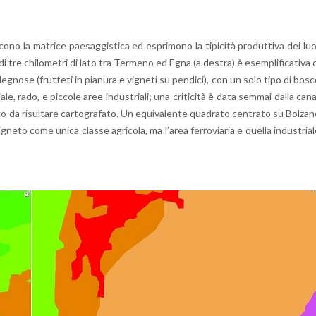
no la ma­tri­ce pae­sag­gi­sti­ca ed espri­mo­no la ti­pi­ci­tà pro­dut­ti­va dei lu
3 di tre chi­lo­me­tri di lato tra Ter­me­no ed Egna (a de­stra) è esem­pli­fi­ca­ti­va 
le­gno­se (frut­te­ti in pia­nu­ra e vi­gne­ti su pen­di­ci), con un solo tipo di bos
zia­le, rado, e pic­co­le aree in­du­stria­li; una cri­ti­ci­tà è data sem­mai dalla ca­n
rgo da ri­sul­ta­re car­to­gra­fa­to. Un equi­va­len­te qua­dra­to cen­tra­to su Bol­za­
­gne­to come unica clas­se agri­co­la, ma l’a­rea fer­ro­via­ria e quel­la in­du­stria­