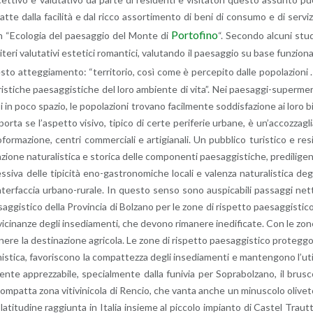
­te dalla fa­ci­li­tà e dal ricco as­sor­ti­men­to di beni di con­su­mo e di ser­vi­z
Por­to­fi­no
in “Eco­lo­gia del pae­sag­gio del Monte di
“. Se­con­do al­cu­ni stu
­te­ri va­lu­ta­ti­vi este­ti­ci ro­man­ti­ci, va­lu­tan­do il pae­sag­gio su base fun­zio­n
sto at­teg­gia­men­to: “ter­ri­to­rio, così come è per­ce­pi­to dalle po­po­la­zio­ni
te­ri­sti­che pae­sag­gi­sti­che del loro am­bien­te di vita”. Nei pae­sag­gi-su­per­me
i in poco spa­zio, le po­po­la­zio­ni tro­va­no fa­cil­men­te sod­di­sfa­zio­ne ai loro b
or­ta se l’a­spet­to vi­si­vo, ti­pi­co di certe pe­ri­fe­rie ur­ba­ne, è un’ac­coz­za­gl
­for­ma­zio­ne, cen­tri com­mer­cia­li e ar­ti­gia­na­li. Un pub­bli­co tu­ri­sti­co e re­s
­zio­ne na­tu­ra­li­sti­ca e sto­ri­ca delle com­po­nen­ti pae­sag­gi­sti­che, pre­di­li­ge
­si­va delle ti­pi­ci­tà eno-ga­stro­no­mi­che lo­ca­li e va­len­za na­tu­ra­li­sti­ca deg
’in­ter­fac­cia ur­ba­no-ru­ra­le. In que­sto senso sono au­spi­ca­bi­li pas­sag­gi net
g­gi­sti­co della Pro­vin­cia di Bol­za­no per le zone di ri­spet­to pae­sag­gi­sti­c
ci­nan­ze degli in­se­dia­men­ti, che de­vo­no ri­ma­ne­re ine­di­fi­ca­te. Con le zo
e­ne­re la de­sti­na­zio­ne agri­co­la. Le zone di ri­spet­to pae­sag­gi­sti­co pro­teg­g
­ni­sti­ca, fa­vo­ri­sco­no la com­pat­tez­za degli in­se­dia­men­ti e man­ten­go­no l’u­t
r­men­te ap­prez­za­bi­le, spe­cial­men­te dalla fu­ni­via per So­pra­bol­za­no, il bru­s
com­pat­ta zona vi­ti­vi­ni­co­la di Ren­cio, che vanta anche un mi­nu­sco­lo oli­ve­
 la­ti­tu­di­ne rag­giun­ta in Ita­lia in­sie­me al pic­co­lo im­pian­to di Ca­stel Traut