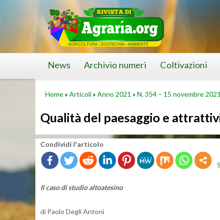
Skip
to
content
News
Archivio numeri
Coltivazioni
Home
»
Articoli
»
Anno 2021
»
N. 354 – 15 novembre 202
Qualità del paesaggio e attrattivi
Con­di­vi­di l'ar­ti­co­lo
Il caso di stu­dio al­toa­te­si­no
di Paolo Degli An­to­ni