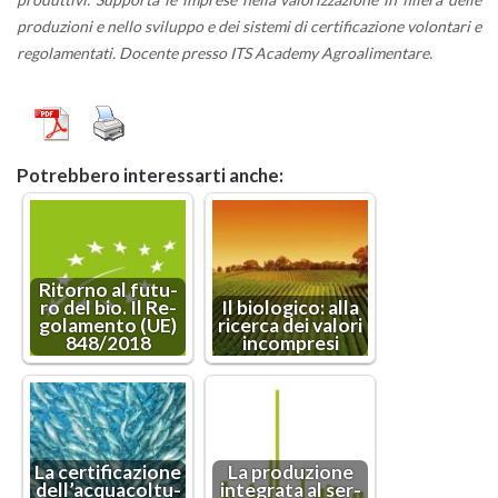
pro­du­zio­ni e nello svi­lup­po e dei si­ste­mi di cer­ti­fi­ca­zio­ne vo­lon­ta­ri e
re­go­la­men­ta­ti. Do­cen­te pres­so ITS Aca­de­my Agroa­li­men­ta­re.
Po­treb­be­ro in­te­res­sar­ti anche:
Ri­tor­no al fu­tu­
ro del bio. Il Re­
Il bio­lo­g­i­co: alla
go­la­men­to (UE)
ri­cer­ca dei va­lo­ri
848/2018
in­com­pre­si
La cer­ti­fi­ca­zio­ne
La pro­du­zio­ne
del­l’ac­qua­col­tu­
in­te­gra­ta al ser­