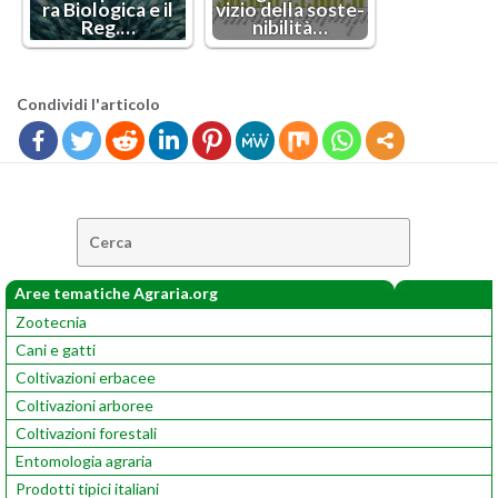
ra Bio­lo­g­i­ca e il
vi­zio della so­ste­
Reg.…
ni­bi­li­tà…
Con­di­vi­di l'ar­ti­co­lo
Cerca:
Aree tematiche Agraria.org
Zootecnia
Cani e gatti
Coltivazioni erbacee
Coltivazioni arboree
Coltivazioni forestali
Entomologia agraria
Prodotti tipici italiani