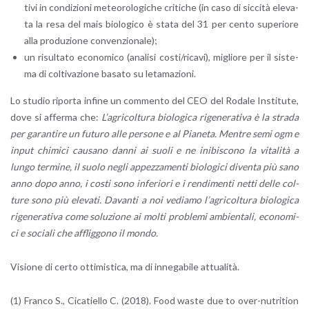
ti­vi in con­di­zio­ni me­teo­ro­lo­gi­che cri­ti­che (in caso di sic­ci­tà ele­va­
ta la resa del mais bio­lo­g­i­co è stata del 31 per cento su­pe­rio­re
alla pro­du­zio­ne con­ven­zio­na­le);
un ri­sul­ta­to eco­no­mi­co (ana­li­si costi/ri­ca­vi), mi­glio­re per il si­ste­
ma di col­ti­va­zio­ne ba­sa­to su le­ta­ma­zio­ni.
Lo stu­dio ri­por­ta in­fi­ne un com­men­to del CEO del Ro­da­le In­sti­tu­te,
dove si af­fer­ma che:
L’a­gri­col­tu­ra bio­lo­g­i­ca ri­ge­ne­ra­ti­va è la stra­da
per ga­ran­ti­re un fu­tu­ro alle per­so­ne e al Pia­ne­ta. Men­tre semi ogm e
input chi­mi­ci cau­sa­no danni ai suoli e ne ini­bi­sco­no la vi­ta­li­tà a
lungo ter­mi­ne, il suolo negli ap­pez­za­men­ti bio­lo­g­i­ci di­ven­ta più sano
anno dopo anno, i costi sono in­fe­rio­ri e i ren­di­men­ti netti delle col­
tu­re sono più ele­va­ti. Da­van­ti a noi ve­dia­mo l’a­gri­col­tu­ra bio­lo­g­i­ca
ri­ge­ne­ra­ti­va come so­lu­zio­ne ai molti pro­ble­mi am­bien­ta­li, eco­no­mi­
ci e so­cia­li che af­flig­go­no il mondo.
Vi­sio­ne di certo ot­ti­mi­sti­ca, ma di in­ne­ga­bi­le at­tua­li­tà.
(1) Fran­co S., Ci­ca­tiel­lo C. (2018). Food waste due to over-nu­tri­tion