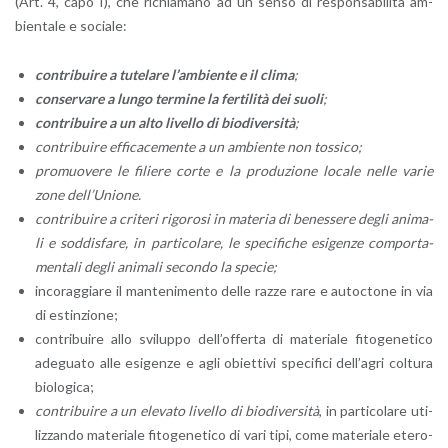
(Art. 4, capo I), che ri­chia­ma­no ad un senso di re­spon­sa­bi­li­tà am­
bien­ta­le e so­cia­le:
con­tri­bui­re a tu­te­la­re l’am­bien­te e il clima
;
con­ser­va­re a lungo ter­mi­ne la fer­ti­li­tà dei suoli
;
con­tri­bui­re a un alto li­vel­lo di bio­di­v­er­si­tà
;
con­tri­bui­re ef­fi­ca­ce­men­te a un am­bien­te non tos­si­co;
pro­muo­ve­re le fi­lie­re corte e la pro­du­zio­ne lo­ca­le nelle varie
zone del­l’U­nio­ne.
con­tri­bui­re a cri­te­ri ri­go­ro­si in ma­te­ria di be­nes­se­re degli ani­ma­
li e sod­di­sfa­re, in par­ti­co­la­re, le spe­ci­fi­che esi­gen­ze com­por­ta­
men­ta­li degli ani­ma­li se­con­do la spe­cie;
in­co­rag­gia­re il man­te­ni­men­to delle razze rare e au­toc­to­ne in via
di estin­zio­ne;
con­tri­bui­re allo svi­lup­po del­l’of­fer­ta di ma­te­ria­le fi­to­ge­ne­ti­co
ade­gua­to alle esi­gen­ze e agli obiet­ti­vi spe­ci­fi­ci dell’agri­ col­tu­ra
bio­lo­g­i­ca;
con­tri­bui­re a un ele­va­to li­vel­lo di bio­di­v­er­si­tà
, in par­ti­co­la­re uti­
liz­zan­do ma­te­ria­le fi­to­ge­ne­ti­co di vari tipi, come ma­te­ria­le ete­ro­