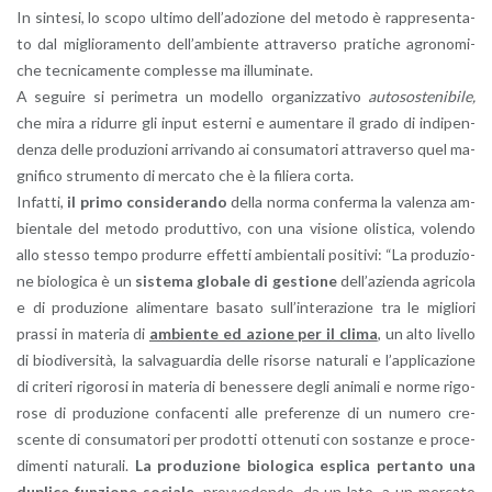
In sin­te­si, lo scopo ul­ti­mo del­l’a­do­zio­ne del me­to­do è rap­pre­sen­ta­
to dal mi­glio­ra­men­to del­l’am­bien­te at­tra­ver­so pra­ti­che agro­no­mi­
che tec­ni­ca­men­te com­ples­se ma il­lu­mi­na­te.
A se­gui­re si pe­ri­me­tra un mo­del­lo or­ga­niz­za­ti­vo
au­to­so­ste­ni­bi­le,
che mira a ri­dur­re gli input ester­ni e au­men­ta­re il grado di in­di­pen­
den­za delle pro­du­zio­ni ar­ri­van­do ai con­su­ma­to­ri at­tra­ver­so quel ma­
gni­fi­co stru­men­to di mer­ca­to che è la fi­lie­ra corta.
In­fat­ti,
il primo con­si­de­ran­do
della norma con­fer­ma la va­len­za am­
bien­ta­le del me­to­do pro­dut­ti­vo, con una vi­sio­ne oli­sti­ca, vo­len­do
allo stes­so tempo pro­dur­re ef­fet­ti am­bien­ta­li po­si­ti­vi: “La pro­du­zio­
ne bio­lo­g­i­ca è un
si­ste­ma glo­ba­le di ge­stio­ne
del­l’a­zien­da agri­co­la
e di pro­du­zio­ne ali­men­ta­re ba­sa­to sul­l’in­te­ra­zio­ne tra le mi­glio­ri
pras­si in ma­te­ria di
am­bien­te ed azio­ne per il clima
, un alto li­vel­lo
di bio­di­v­er­si­tà, la sal­va­guar­dia delle ri­sor­se na­tu­ra­li e l’ap­pli­ca­zio­ne
di cri­te­ri ri­go­ro­si in ma­te­ria di be­nes­se­re degli ani­ma­li e norme ri­go­
ro­se di pro­du­zio­ne con­fa­cen­ti alle pre­fe­ren­ze di un nu­me­ro cre­
scen­te di con­su­ma­to­ri per pro­dot­ti ot­te­nu­ti con so­stan­ze e pro­ce­
di­men­ti na­tu­ra­li.
La pro­du­zio­ne bio­lo­g­i­ca espli­ca per­tan­to una
du­pli­ce fun­zio­ne so­cia­le,
prov­ve­den­do, da un lato, a un mer­ca­to