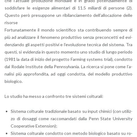
che l’at­tua­le pro­du­zio­ne mon­dia­le è in grado po­ten­zial­men­te di
sod­di­sfa­re le esi­gen­ze ali­men­ta­ri di 11.5 mi­liar­di di per­so­ne (2).
Que­sto però pre­sup­po­ne un ri­bi­lan­cia­men­to del­l’al­lo­ca­zio­ne delle
ri­sor­se
For­tu­na­ta­men­te il mondo scien­ti­fi­co sta con­tri­buen­do sem­pre di
più ad ana­liz­za­re il fe­no­me­no pro­dut­ti­vo senza pre­con­cet­ti ed evi­
den­zian­do gli aspet­ti po­si­ti­vi e l’e­vo­lu­zio­ne tec­ni­ca del si­ste­ma. Tra
que­sti, si evi­den­zia in que­sto mo­men­to uno stu­dio di lungo pe­rio­do
(1981 la data di ini­zio del pro­get­to Far­ming sy­stems trial), con­dot­to
dal Ro­da­le In­sti­tu­te della Penn­syl­va­nia. La ri­cer­ca si pone come l’a­
na­li­si più ap­pro­fon­di­ta, ad oggi con­dot­ta, del mo­del­lo pro­dut­ti­vo
bio­lo­g­i­co.
Lo stu­dio ha messo a con­fron­to tre si­ste­mi col­tu­ra­li:
Si­ste­ma col­tu­ra­le tra­di­zio­na­le ba­sa­to su input chi­mi­ci (con uti­liz­
zo di do­sag­gi come rac­co­man­da­ti dalla Penn State Uni­ver­si­ty
Coo­pe­ra­ti­ve Ex­ten­sion);
Si­ste­ma col­tu­ra­le con­dot­to con me­to­do bio­lo­g­i­co ba­sa­to su ro­