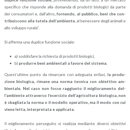
spe­ci­fi­co che ri­spon­de alla do­man­da di pro­dot­ti bio­lo­g­i­ci da parte
dei con­su­ma­to­ri e, dal­l’al­tro
, for­nen­do, al pub­bli­co, beni che con­
tri­bui­sco­no alla tu­te­la del­l’am­bien­te
, al be­nes­se­re degli ani­ma­li e
allo svi­lup­po ru­ra­le”.
Si af­fer­ma una du­pli­ce fun­zio­ne so­cia­le:
a) sod­di­sfa­re la ri­chie­sta di pro­dot­ti bio­lo­g­i­ci,
b)
pro­dur­re beni am­bien­ta­li a fa­vo­re del si­ste­ma
.
Que­st’ul­ti­mo punto da ri­mar­ca­re con ade­gua­ta en­fa­si,
la pro­du­
zio­ne bio­lo­g­i­ca, ri­ma­ne una norma tec­ni­ca con obiet­ti­vo am­
bien­ta­le. Nel caso non fosse rag­giun­to il mi­glio­ra­men­to del­
l’am­bien­te at­tra­ver­so l’e­ser­ci­zio del­l’a­gri­col­tu­ra bio­lo­g­i­ca, non
è sba­glia­ta la norma o il mo­del­lo ope­ra­ti­vo, ma il modo con cui
viene letta, in­ter­pre­ta­ta e ap­pli­ca­ta.
Il mi­glio­ra­men­to per­se­gui­to si rea­liz­za me­dian­te di­ver­si obiet­ti­vi