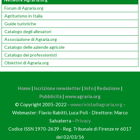
Forum di Agraria.org
Agriturismo in Italia
Guide turistiche
Catalogo degli allevatori
Associazione di Agraria.org
Catalogo delle aziende agricole
Catalogo dei professionisti
Obiettivi di Agraria.org
Home
|
Iscrizione newsletter
|
Info
|
Redazione
|
Pubblicità
|
www.agraria.org
© Copyright 2005-2022 -
www.rivistadiagraria.org
-
Webmaster: Flavio Rabitti, Luca Poli - Direttore: Marco
Salvaterra -
Privacy
Codice ISSN 1970-2639 - Reg. Tribunale di Firenze nr 6017
del 02/03/16