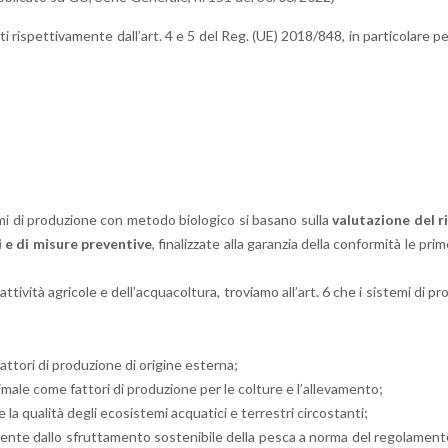
ta­ti ri­spet­ti­va­men­te dal­l’art. 4 e 5 del Reg. (UE) 2018/848, in par­ti­co­la­re p
e­mi di pro­du­zio­ne con me­to­do bio­lo­g­i­co si ba­sa­no sulla
va­lu­ta­zio­ne del r
i e di mi­su­re pre­ven­ti­ve
, fi­na­liz­za­te alla ga­ran­zia della con­for­mi­tà le pri
e at­ti­vi­tà agri­co­le e del­l’ac­qua­col­tu­ra, tro­via­mo al­l’art. 6 che i si­ste­mi di pr
 fat­to­ri di pro­du­zio­ne di ori­gi­ne ester­na;
e ani­ma­le come fat­to­ri di pro­du­zio­ne per le col­tu­re e l’al­le­va­men­to;
a qua­li­tà degli eco­si­ste­mi ac­qua­ti­ci e ter­re­stri cir­co­stan­ti;
­nien­te dallo sfrut­ta­men­to so­ste­ni­bi­le della pesca a norma del re­go­la­men­