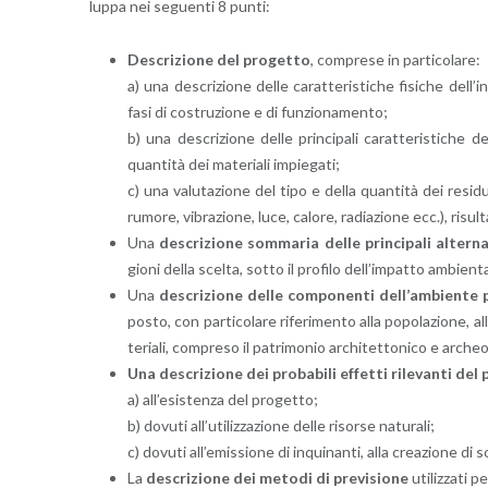
lup­pa nei se­guen­ti 8 punti:
De­scri­zio­ne del pro­get­to
, com­pre­se in par­ti­co­la­re:
a) una de­scri­zio­ne delle ca­rat­te­ri­sti­che fi­si­che del­l
fasi di co­stru­zio­ne e di fun­zio­na­men­to;
b) una de­scri­zio­ne delle prin­ci­pa­li ca­rat­te­ri­sti­che 
quan­ti­tà dei ma­te­ria­li im­pie­ga­ti;
c) una va­lu­ta­zio­ne del tipo e della quan­ti­tà dei re­si­dui
ru­mo­re, vi­bra­zio­ne, luce, ca­lo­re, ra­dia­zio­ne ecc.), ri­sul­
Una
de­scri­zio­ne som­ma­ria delle prin­ci­pa­li al­ter­na
gio­ni della scel­ta, sotto il pro­fi­lo del­l’im­pat­to am­bien­ta
Una
de­scri­zio­ne delle com­po­nen­ti del­l’am­bien­te
po­sto, con par­ti­co­la­re ri­fe­ri­men­to alla po­po­la­zio­ne, all
te­ria­li, com­pre­so il pa­tri­mo­nio ar­chi­tet­to­ni­co e ar­cheo­
Una de­scri­zio­ne dei pro­ba­bi­li ef­fet­ti ri­le­van­ti de
a) al­l’e­si­sten­za del pro­get­to;
b) do­vu­ti al­l’u­ti­liz­za­zio­ne delle ri­sor­se na­tu­ra­li;
c) do­vu­ti al­l’e­mis­sio­ne di in­qui­nan­ti, alla crea­zio­ne di 
La
de­scri­zio­ne dei me­to­di di pre­vi­sio­ne
uti­liz­za­ti p