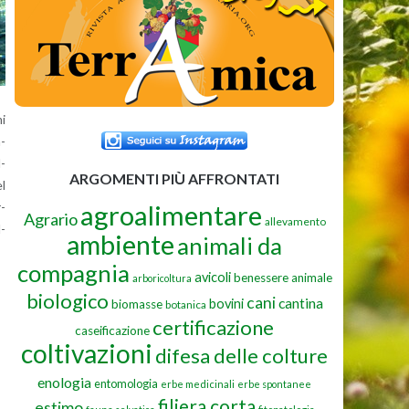
mi
a­
l­
ARGOMENTI PIÙ AFFRONTATI
el
agroalimentare
r­
Agrario
allevamento
l­
ambiente
animali da
compagnia
avicoli
benessere animale
arboricoltura
biologico
cani
cantina
bovini
biomasse
botanica
certificazione
caseificazione
coltivazioni
difesa delle colture
enologia
entomologia
erbe medicinali
erbe spontanee
filiera corta
estimo