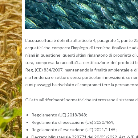
L’ac­qua­col­tu­ra è de­fi­ni­ta al­l’ar­ti­co­lo 4, pa­ra­gra­fo 1, pu
ac­qua­ti­ci che com­por­ta l’im­pie­go di tec­ni­che fi­na­liz­za­te ad 
ni­smi in que­stio­ne; que­sti ul­ti­mi ri­man­go­no di pro­prie­tà di 
tu­ra, com­pre­sa la rac­col­ta”.La cer­ti­fi­ca­zio­ne dei pro­dot­ti b
Reg. (CE) 834/2007, man­te­nen­do la fi­na­li­tà am­bien­ta­le e di
ma ten­den­za e set­to­re senza par­ti­co­la­ri in­no­va­zio­ni, se no
cu­ni pas­sag­gi ha ri­schia­to di com­pro­met­te­re la per­ma­nen­za 
Gli at­tua­li ri­fe­ri­men­ti nor­ma­ti­vi che in­te­res­sa­no il si­ste­m
Re­go­la­men­to (UE) 2018/848;
Re­go­la­men­to di ese­cu­zio­ne (UE) 2020/464;
Re­go­la­men­to di ese­cu­zio­ne (UE) 2021/1165;
De­cre­to Mi­ni­ste­ria­le 229771 del 20/05/2022. Art. 6 (Pu