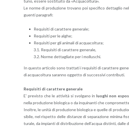
tu­no, es­se­re so­sti­tui­to da «Ac­qua­col­tu­ra».
Le norme di pro­du­zio­ne tro­va­no poi spe­ci­fi­co det­ta­glio ne
guen­ti pa­ra­gra­fi:
Re­qui­si­ti di ca­rat­te­re ge­ne­ra­le;
Re­qui­si­ti per le alghe;
Re­qui­si­ti per gli ani­ma­li di ac­qua­col­tu­ra;
3.1. Re­qui­si­ti di ca­rat­te­re ge­ne­ra­le,
3.2. Norme det­ta­glia­te per i mol­lu­schi.
In que­sto ar­ti­co­lo sono trat­ta­ti i re­qui­si­ti di ca­rat­te­re ge­ne­
di ac­qua­col­tu­ra sa­ran­no og­get­to di suc­ces­si­vi con­tri­bu­ti.
Re­qui­si­ti di ca­rat­te­re ge­ne­ra­le
E’ pre­vi­sto che le at­ti­vi­tà si svol­ga­no in
luo­ghi non espo­st
nella pro­du­zio­ne bio­lo­g­i­ca o da in­qui­nan­ti che com­pro­met­te­r
Inol­tre, le unità di pro­du­zio­ne bio­lo­g­i­ca e quel­le di pro­du­z
si­bi­le, nel ri­spet­to delle di­stan­ze di se­pa­ra­zio­ne mi­ni­ma f
tu­ra­le, da im­pian­ti di di­stri­bu­zio­ne del­l’ac­qua di­stin­ti, dal