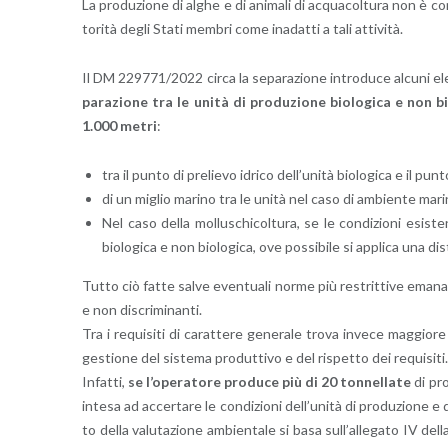
La pro­du­zio­ne di alghe e di ani­ma­li di ac­qua­col­tu­ra non è con
to­ri­tà degli Stati mem­bri come ina­dat­ti a tali at­ti­vi­tà.
Il DM 229771/2022 circa la se­pa­ra­zio­ne in­tro­du­ce al­cu­ni ele
pa­ra­zio­ne tra le unità di pro­du­zio­ne bio­lo­g­i­ca e non bio
1.000 metri
:
tra il punto di pre­lie­vo idri­co del­l’u­ni­tà bio­lo­g­i­ca e il pun
di un mi­glio ma­ri­no tra le unità nel caso di am­bien­te ma­ri
Nel caso della mol­lu­schi­col­tu­ra, se le con­di­zio­ni esi­ste
bio­lo­g­i­ca e non bio­lo­g­i­ca, ove pos­si­bi­le si ap­pli­ca una 
Tutto ciò fatte salve even­tua­li norme più re­strit­ti­ve ema­na­te d
e non di­scri­mi­nan­ti.
Tra i re­qui­si­ti di ca­rat­te­re ge­ne­ra­le trova in­ve­ce mag­gio­
ge­stio­ne del si­ste­ma pro­dut­ti­vo e del ri­spet­to dei re­qui­si­ti.
In­fat­ti,
se l’o­pe­ra­to­re pro­du­ce più di 20 ton­nel­la­te
di pro­
in­te­sa ad ac­cer­ta­re le con­di­zio­ni del­l’u­ni­tà di pro­du­zio­ne e
to della va­lu­ta­zio­ne am­bien­ta­le si basa sul­l’al­le­ga­to IV d