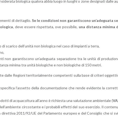
­si­de­ra­ta bio­lo­g­i­ca qua­lo­ra abbia luogo in luo­ghi o zone de­si­gna­ti dalle a
­men­ti di det­ta­glio.
Se le con­di­zio­ni non ga­ran­ti­sco­no un’a­de­gua­ta s
­lo­g­i­ca
, deve es­se­re ri­spet­ta­ta, ove pos­si­bi­le,
una di­stan­za mi­ni­ma 
to di sca­ri­co del­l’u­ni­tà non bio­lo­g­i­ca nel caso di im­pian­ti a terra,
­no,
n­ti non ga­ran­ti­sco­no un’a­de­gua­ta se­pa­ra­zio­ne tra le unità di pro­du­zio­
di­stan­za mi­ni­ma tra unità bio­lo­g­i­che e non bio­lo­g­i­che di 150 metri.
alle Re­gio­ni ter­ri­to­rial­men­te com­pe­ten­ti sulla base di cri­te­ri og­get­ti­
re spe­ci­fi­ca l’as­set­to della do­cu­men­ta­zio­ne che rende evi­den­te la cor­ret­
dot­ti di ac­qua­col­tu­ra al­l’an­no è ri­chie­sta una va­lu­ta­zio­ne am­bien­ta­le (
VA
 del­l’am­bien­te cir­co­stan­te e i pro­ba­bi­li ef­fet­ti del suo eser­ci­zio. Il con­te­n
ella di­ret­ti­va 2011/92/UE del Par­la­men­to eu­ro­peo e del Con­si­glio che si sv