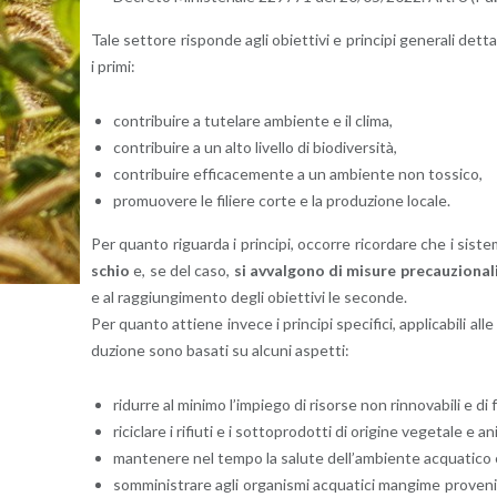
Tale set­to­re ri­spon­de agli obiet­ti­vi e prin­ci­pi ge­ne­ra­li det­
i primi:
con­tri­bui­re a tu­te­la­re am­bien­te e il clima,
con­tri­bui­re a un alto li­vel­lo di bio­di­v­er­si­tà,
con­tri­bui­re ef­fi­ca­ce­men­te a un am­bien­te non tos­si­co,
pro­muo­ve­re le fi­lie­re corte e la pro­du­zio­ne lo­ca­le.
Per quan­to ri­guar­da i prin­ci­pi, oc­cor­re ri­cor­da­re che i si­st
schio
e, se del caso,
si av­val­go­no di mi­su­re pre­cau­zio­na­l
e al rag­giun­gi­men­to degli obiet­ti­vi le se­con­de.
Per quan­to at­tie­ne in­ve­ce i prin­ci­pi spe­ci­fi­ci, ap­pli­ca­bi­li all
du­zio­ne sono ba­sa­ti su al­cu­ni aspet­ti:
ri­dur­re al mi­ni­mo l’im­pie­go di ri­sor­se non rin­no­va­bi­li e di
ri­ci­cla­re i ri­fiu­ti e i sot­to­pro­dot­ti di ori­gi­ne ve­ge­ta­le 
man­te­ne­re nel tempo la sa­lu­te del­l’am­bien­te ac­qua­ti­co e l
som­mi­ni­stra­re agli or­ga­ni­smi ac­qua­ti­ci man­gi­me pro­ve