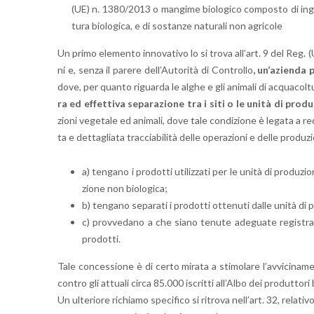
(UE) n. 1380/2013 o man­gi­me bio­lo­g­i­co com­po­sto di in­gre­di
tu­ra bio­lo­g­i­ca, e di so­stan­ze na­tu­ra­li non agri­co­le
Un primo ele­men­to in­no­va­ti­vo lo si trova al­l’art. 9 del Reg
ni e, senza il pa­re­re del­l’Au­to­ri­tà di Con­trol­lo
, un’a­zien­da p
dove, per quan­to ri­guar­da le alghe e gli ani­ma­li di ac­qua­col­tu
ra ed ef­fet­ti­va se­pa­ra­zio­ne tra i siti o le unità di pro­du
zio­ni ve­ge­ta­le ed ani­ma­li, dove tale con­di­zio­ne è le­ga­ta a r
ta e det­ta­glia­ta trac­cia­bi­li­tà delle ope­ra­zio­ni e delle pro­du­zi
a) ten­ga­no i pro­dot­ti uti­liz­za­ti per le unità di pro­du­zi
zio­ne non bio­lo­g­i­ca;
b) ten­ga­no se­pa­ra­ti i pro­dot­ti ot­te­nu­ti dalle unità di pr
c) prov­ve­da­no a che siano te­nu­te ade­gua­te re­gi­stra­z
pro­dot­ti.
Tale con­ces­sio­ne è di certo mi­ra­ta a sti­mo­la­re l’av­vi­ci­na­m
con­tro gli at­tua­li circa 85.000 iscrit­ti al­l’Al­bo dei pro­dut­to­ri bio
Un ul­te­rio­re ri­chia­mo spe­ci­fi­co si ri­tro­va nel­l’art. 32, re­la­t