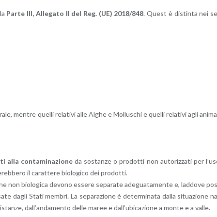
lla
Parte III, Al­le­ga­to II del Reg. (UE) 2018/848
. Quest è di­stin­ta nei s
ra­le, men­tre quel­li re­la­ti­vi alle Alghe e Mol­lu­schi e quel­li re­la­ti­vi agli ani­ma­
i alla con­ta­mi­na­zio­ne
da so­stan­ze o pro­dot­ti non au­to­riz­za­ti per l’u
eb­be­ro il ca­rat­te­re bio­lo­g­i­co dei pro­dot­ti.
io­ne non bio­lo­g­i­ca de­vo­no es­se­re se­pa­ra­te ade­gua­ta­men­te e, lad­do­ve po
is­sa­te dagli Stati mem­bri. La se­pa­ra­zio­ne è de­ter­mi­na­ta dalla si­tua­zio­ne n
le di­stan­ze, dal­l’an­da­men­to delle maree e dal­l’u­bi­ca­zio­ne a monte e a valle.