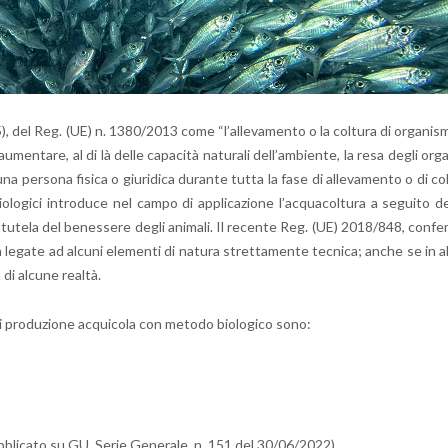
nto 25), del Reg. (UE) n. 1380/2013 come “l’al­le­va­men­to o la col­tu­ra di or­ga­ni­s
au­men­ta­re, al di là delle ca­pa­ci­tà na­tu­ra­li del­l’am­bien­te, la resa degli or­g
una per­so­na fi­si­ca o giu­ri­di­ca du­ran­te tutta la fase di al­le­va­men­to o di co
io­lo­g­i­ci in­tro­du­ce nel campo di ap­pli­ca­zio­ne l’ac­qua­col­tu­ra a se­gui­to d
 tu­te­la del be­nes­se­re degli ani­ma­li. Il re­cen­te Reg. (UE) 2018/848, con­fe
n le­ga­te ad al­cu­ni ele­men­ti di na­tu­ra stret­ta­men­te tec­ni­ca; anche se in a
di al­cu­ne real­tà.
a di pro­du­zio­ne ac­qui­co­la con me­to­do bio­lo­g­i­co sono:
b­bli­ca­to su GU, Serie Ge­ne­ra­le, n. 151 del 30/06/2022)