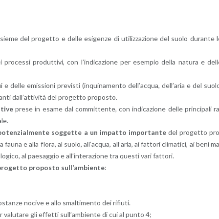
’in­sie­me del pro­get­to e delle esi­gen­ze di uti­liz­za­zio­ne del suolo du­ran­te 
dei pro­ces­si pro­dut­ti­vi, con l’in­di­ca­zio­ne per esem­pio della na­tu­ra e del
 e delle emis­sio­ni pre­vi­sti (in­qui­na­men­to del­l’ac­qua, del­l’a­ria e del suol
tan­ti dal­l’at­ti­vi­tà del pro­get­to pro­po­sto.
­ti­ve
prese in esame dal com­mit­ten­te, con in­di­ca­zio­ne delle prin­ci­pa­li r
­le.
 po­ten­zial­men­te sog­get­te a un im­pat­to im­por­tan­te
del pro­get­to pr
a fauna e alla flora, al suolo, al­l’ac­qua, al­l’a­ria, ai fat­to­ri cli­ma­ti­ci, ai beni m
lo­gi­co, al pae­sag­gio e al­l’in­te­ra­zio­ne tra que­sti vari fat­to­ri.
l pro­get­to pro­po­sto sul­l’am­bien­te
:
so­stan­ze no­ci­ve e allo smal­ti­men­to dei ri­fiu­ti.
er va­lu­ta­re gli ef­fet­ti sul­l’am­bien­te di cui al punto 4;