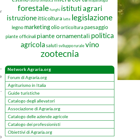
fauna selvatica
fitopatologia
forestale
istituti agrari
funghi
er
legislazione
istruzione
itticoltura
latte
marketing
olio
paesaggio
legno
orticoltura
politica
piante ornamentali
piante officinali
vino
agricola
saluti
sviluppo rurale
zootecnia
i­
Network Agraria.org
me
Forum di Agraria.org
Agriturismo in Italia
o­
Guide turistiche
Catalogo degli allevatori
Associazione di Agraria.org
Catalogo delle aziende agricole
Catalogo dei professionisti
Obiettivi di Agraria.org
to