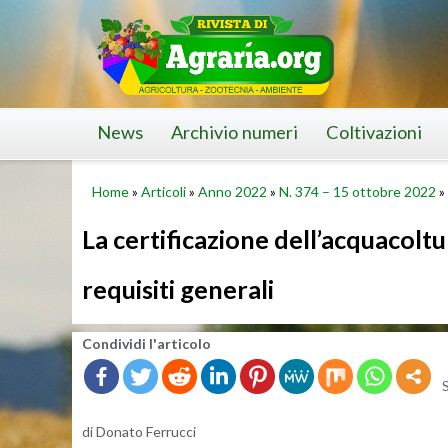
Skip
to
content
News
Archivio numeri
Coltivazioni
Home
»
Articoli
»
Anno 2022
»
N. 374 – 15 ottobre 2022
»
La certificazione dell’acquacoltu
requisiti generali
Con­di­vi­di l'ar­ti­co­lo
di Do­na­to Fer­ruc­ci