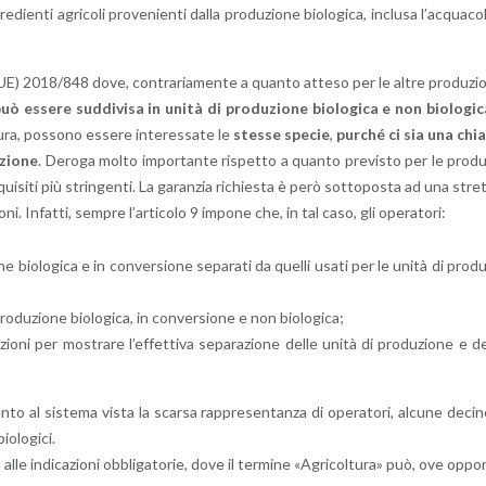
en­ti agri­co­li pro­ve­nien­ti dalla pro­du­zio­ne bio­lo­g­i­ca, in­clu­sa l’ac­qua­co
. (UE) 2018/848 dove, con­tra­ria­men­te a quan­to at­te­so per le altre pro­du­zi
uò es­se­re sud­di­vi­sa in unità di pro­du­zio­ne bio­lo­g­i­ca e non bio­lo­g­i­
­ra, pos­so­no es­se­re in­te­res­sa­te le
stes­se spe­cie
,
pur­ché ci sia una chia
­zio­ne
. De­ro­ga molto im­por­tan­te ri­spet­to a quan­to pre­vi­sto per le pro­d
e­qui­si­ti più strin­gen­ti. La ga­ran­zia ri­chie­sta è però sot­to­po­sta ad una stre
o­ni. In­fat­ti, sem­pre l’ar­ti­co­lo 9 im­po­ne che, in tal caso, gli ope­ra­to­ri:
o­ne bio­lo­g­i­ca e in con­ver­sio­ne se­pa­ra­ti da quel­li usati per le unità di pro­d
o­du­zio­ne bio­lo­g­i­ca, in con­ver­sio­ne e non bio­lo­g­i­ca;
io­ni per mo­stra­re l’ef­fet­ti­va se­pa­ra­zio­ne delle unità di pro­du­zio­ne e d
en­to al si­ste­ma vista la scar­sa rap­pre­sen­tan­za di ope­ra­to­ri, al­cu­ne de­ci­
­lo­g­i­ci.
i­vo alle in­di­ca­zio­ni ob­bli­ga­to­rie, dove il ter­mi­ne «Agri­col­tu­ra» può, ove op­po