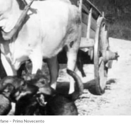
­fa­ne – Primo No­ve­cen­to