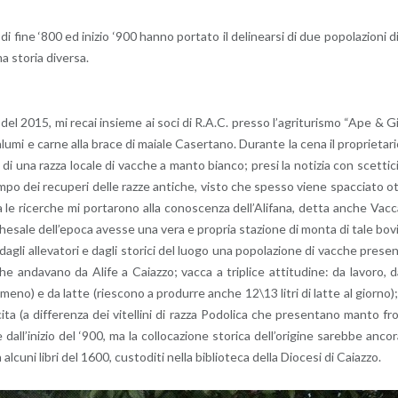
 di fine ‘800 ed ini­zio ‘900 hanno por­ta­to il de­li­near­si di due po­po­la­zio­ni d
a sto­ria di­ver­sa.
i del 2015, mi recai in­sie­me ai soci di R.A.C. pres­so l’a­gri­tu­ri­smo “Ape & G
­mi e carne alla brace di ma­ia­le Ca­ser­ta­no. Du­ran­te la cena il pro­prie­ta­r
za di una razza lo­ca­le di vac­che a manto bian­co; presi la no­ti­zia con scet­ti­c
mpo dei re­cu­pe­ri delle razze an­ti­che, visto che spes­so viene spac­cia­to o
e ri­cer­che mi por­ta­ro­no alla co­no­scen­za del­l’A­li­fa­na, detta anche Vac
e­sa­le del­l’e­po­ca aves­se una vera e pro­pria sta­zio­ne di monta di tale bo­v
agli al­le­va­to­ri e dagli sto­ri­ci del luogo una po­po­la­zio­ne di vac­che pre­se
e an­da­va­no da Alife a Ca­iaz­zo; vacca a tri­pli­ce at­ti­tu­di­ne: da la­vo­ro, 
 meno) e da latte (rie­sco­no a pro­dur­re anche 12\13 litri di latte al gior­no);
ci­ta (a dif­fe­ren­za dei vi­tel­li­ni di razza Po­do­li­ca che pre­sen­ta­no manto fr
­l’i­ni­zio del ‘900, ma la col­lo­ca­zio­ne sto­ri­ca del­l’o­ri­gi­ne sa­reb­be an­co­
al­cu­ni libri del 1600, cu­sto­di­ti nella bi­blio­te­ca della Dio­ce­si di Ca­iaz­zo.