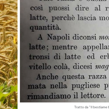
Trat­to da “Il be­stia­me b