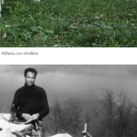
li­fa­na con vi­tel­li­no