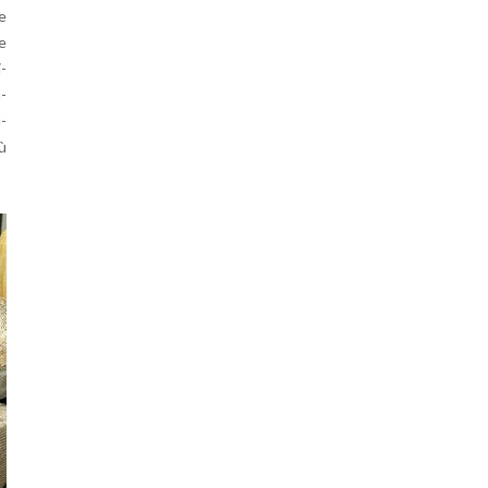
re
te
i­
a­
u­
“ù