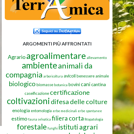
ARGOMENTI PIÙ AFFRONTATI
agroalimentare
Agrario
allevamento
ambiente
animali da
compagnia
avicoli
benessere animale
arboricoltura
biologico
cani
cantina
bovini
biomasse
botanica
certificazione
caseificazione
coltivazioni
difesa delle colture
enologia
entomologia
erbe medicinali
erbe spontanee
filiera corta
estimo
fauna selvatica
fitopatologia
forestale
istituti agrari
funghi