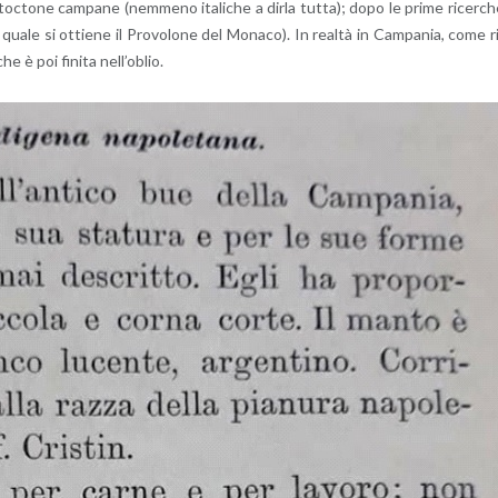
au­toc­to­ne cam­pa­ne (nem­me­no ita­li­che a dirla tutta); dopo le prime ri­cer­c
a quale si ot­tie­ne il Pro­vo­lo­ne del Mo­na­co). In real­tà in Cam­pa­nia, come r
e è poi fi­ni­ta nel­l’o­blio.