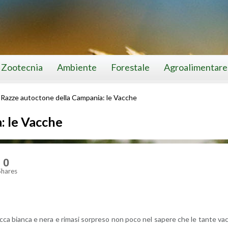
Zootecnia
Ambiente
Forestale
Agroalimentare
»
Razze autoctone della Campania: le Vacche
: le Vacche
0
Shares
cca bian­ca e nera e ri­ma­si sor­pre­so non poco nel sa­pe­re che le tante va