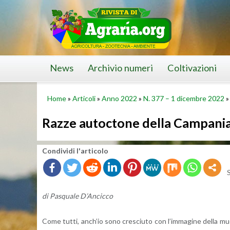
Skip
to
content
News
Archivio numeri
Coltivazioni
Home
»
Articoli
»
Anno 2022
»
N. 377 – 1 dicembre 2022
Razze autoctone della Campania
Con­di­vi­di l'ar­ti­co­lo
di Pa­squa­le D’An­cic­co
Come tutti, an­ch’io sono cre­sciu­to con l’im­ma­gi­ne della mu