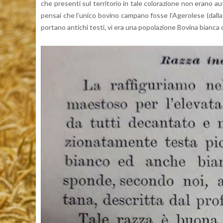
che pre­sen­ti sul ter­ri­to­rio in tale co­lo­ra­zio­ne non erano 
pen­sai che l’u­ni­co bo­vi­no cam­pa­no fosse l’A­ge­ro­le­se (dall
por­ta­no an­ti­chi testi, vi era una po­po­la­zio­ne Bo­vi­na bian­ca ch