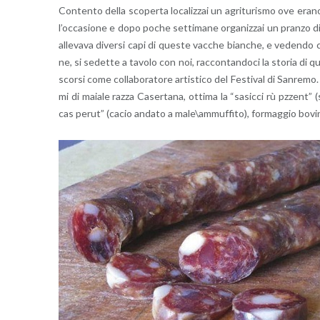
Con­ten­to della sco­per­ta lo­ca­liz­zai un agri­tu­ri­smo ove erano
l’oc­ca­sio­ne e dopo poche set­ti­ma­ne or­ga­niz­zai un pran­zo di R
al­le­va­va di­ver­si capi di que­ste vac­che bian­che, e ve­den­do ch
ne, si se­det­te a ta­vo­lo con noi, rac­con­tan­do­ci la sto­ria di qu
scor­si come col­la­bo­ra­to­re ar­ti­sti­co del Fe­sti­val di San­re­mo
mi di ma­ia­le razza Ca­ser­ta­na, ot­ti­ma la “sa­sic­ci rù pz­zent” 
cas perut” (cacio an­da­to a male\am­muf­fi­to), for­mag­gio bo­vi­n