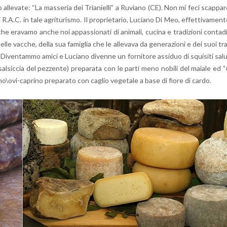
 al­le­va­te: “La mas­se­ria dei Tria­niel­li” a Ru­via­no (CE). Non mi feci scap­pa­
.A.C. in tale agri­tu­ri­smo. Il pro­prie­ta­rio, Lu­cia­no Di Meo, ef­fet­ti­va­men­
e era­va­mo anche noi ap­pas­sio­na­ti di ani­ma­li, cu­ci­na e tra­di­zio­ni con­ta­d
el­le vac­che, della sua fa­mi­glia che le al­le­va­va da ge­ne­ra­zio­ni e dei suoi tr
. Di­ven­tam­mo amici e Lu­cia­no di­ven­ne un for­ni­to­re as­si­duo di squi­si­ti sa­l
(sal­sic­cia del pez­zen­te) pre­pa­ra­ta con le parti meno no­bi­li del ma­ia­le ed 
o\ovi-ca­pri­no pre­pa­ra­to con ca­glio ve­ge­ta­le a base di fiore di cardo.