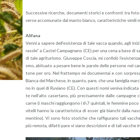
Suc­ces­si­ve ri­cer­che, do­cu­men­ti sto­ri­ci e con­fron­ti tra foto
ver­se ac­co­mu­na­te dal manto bian­co, ca­rat­te­ri­sti­che si­mi­li m
Ali­fa­na
Venni a sa­pe­re del­l’e­si­sten­za di tale vacca quan­do, agli iniz
ra­so­le” a Ca­stel Cam­pa­gna­no (CE) per una cena a base di sa­lu
di tale agri­tu­ri­smo. Giu­sep­pe Co­scia, mi con­fi­dò l’e­si­sten­
smo, abi­tua­to a pe­sa­re bene le pa­ro­le delle per­so­ne nel ca
to­ne per oro. Nel frat­tem­po mi do­cu­men­tai e con sor­pre­sa l
Bian­ca del Mar­che­se, in quan­to, pare, che una fa­mi­glia mar­ch
no in quel di Ru­via­no (CE). Con que­sti nomi ve­ni­va in­di­ca­ta d
te nel­l’al­to ca­ser­ta­no, più pre­ci­sa­men­te dalle cam­pa­gne ch
carne (i ma­schi rag­giun­go­no i 6\7 quin­ta­li, le fem­mi­ne poco
vi­tel­li hanno la ca­rat­te­ri­sti­ca di esser già bian­chi dalla na­s
men­ti­no). Vi sono foto sto­ri­che che raf­fi­gu­ra­no tali vac­che dal
più re­mo­ta, di­fat­ti pare vi siano de­scri­zio­ni e di tali vac­che in 