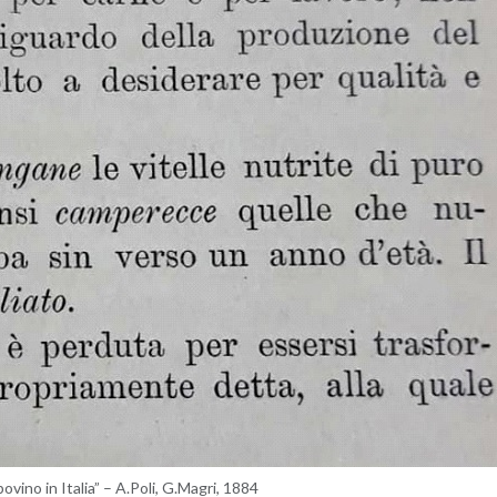
o­vi­no in Ita­lia” – A.​Poli, G.​Magri, 1884