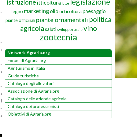
legislazione
istruzione
itticoltura
latte
marketing
olio
paesaggio
legno
orticoltura
i­
politica
piante ornamentali
piante officinali
vino
agricola
saluti
sviluppo rurale
zootecnia
i­
io
Network Agraria.org
i­
Forum di Agraria.org
t­
Agriturismo in Italia
ca
Guide turistiche
i­
Catalogo degli allevatori
n­
Associazione di Agraria.org
da
Catalogo delle aziende agricole
 i
Catalogo dei professionisti
o­
Obiettivi di Agraria.org
ra