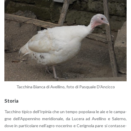
Tac­chi­na Bian­ca di Avel­li­no, foto di Pa­squa­le D’An­cic­co
Sto­ria
Tac­chi­no ti­pi­co del­l’Ir­pi­nia che un tempo po­po­la­va le aie e le cam­pa­
gne del­l’Ap­pen­ni­no me­ri­dio­na­le, da Lu­ce­ra ad Avel­li­no e Sa­ler­no,
dove in par­ti­co­la­re nel­l’a­gro-no­ce­ri­no e Ce­ri­gno­la pare si con­tas­se­