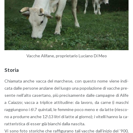
Vac­che Ali­fa­ne, pro­prie­ta­rio Lu­cia­no Di Meo
Sto­ria
Chia­ma­ta anche vacca del mar­che­se, con que­sto nome viene in­di­
ca­ta dalle per­so­ne an­zia­ne del luogo una po­po­la­zio­ne di vac­che pre­
sen­te nel­l’al­to ca­ser­ta­no, più pre­ci­sa­men­te dalle cam­pa­gne di Alife
a Ca­iaz­zo; vacca a tri­pli­ce at­ti­tu­di­ne: da la­vo­ro, da carne (i ma­schi
rag­giun­go­no i 6\7 quin­ta­li, le fem­mi­ne poco meno e da latte (rie­sco­
no a pro­dur­re anche 12\13 litri di latte al gior­no); i vi­tel­li hanno la ca­
rat­te­ri­sti­ca di esser già bian­chi dalla na­sci­ta.
Vi sono foto sto­ri­che che raf­fi­gu­ra­no tali vac­che dal­l’i­ni­zio del ‘900,