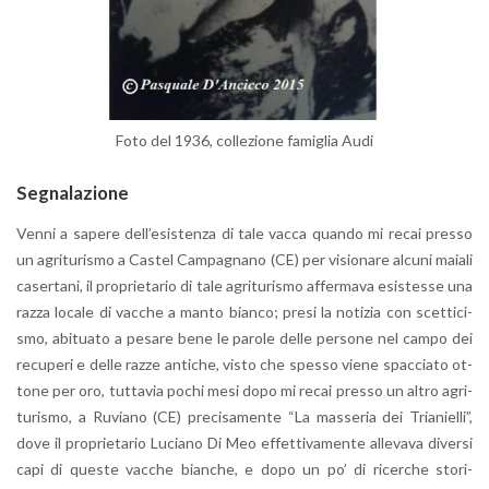
Foto del 1936, col­le­zio­ne fa­mi­glia Audi
Se­gna­la­zio­ne
Venni a sa­pe­re del­l’e­si­sten­za di tale vacca quan­do mi recai pres­so
un agri­tu­ri­smo a Ca­stel Cam­pa­gna­no (CE) per vi­sio­na­re al­cu­ni ma­ia­li
ca­ser­ta­ni, il pro­prie­ta­rio di tale agri­tu­ri­smo af­fer­ma­va esi­stes­se una
razza lo­ca­le di vac­che a manto bian­co; presi la no­ti­zia con scet­ti­ci­
smo, abi­tua­to a pe­sa­re bene le pa­ro­le delle per­so­ne nel campo dei
re­cu­pe­ri e delle razze an­ti­che, visto che spes­so viene spac­cia­to ot­
to­ne per oro, tut­ta­via pochi mesi dopo mi recai pres­so un altro agri­
tu­ri­smo, a Ru­via­no (CE) pre­ci­sa­men­te “La mas­se­ria dei Tria­niel­li”,
dove il pro­prie­ta­rio Lu­cia­no Di Meo ef­fet­ti­va­men­te al­le­va­va di­ver­si
capi di que­ste vac­che bian­che, e dopo un po’ di ri­cer­che sto­ri­