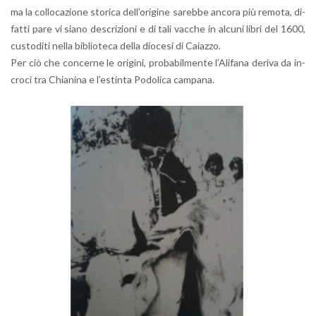
ma la col­lo­ca­zio­ne sto­ri­ca del­l’o­ri­gi­ne sa­reb­be an­co­ra più re­mo­ta, di­
fat­ti pare vi siano de­scri­zio­ni e di tali vac­che in al­cu­ni libri del 1600,
cu­sto­di­ti nella bi­blio­te­ca della dio­ce­si di Ca­iaz­zo.
Per ciò che con­cer­ne le ori­gi­ni, pro­ba­bil­men­te l’A­li­fa­na de­ri­va da in­
cro­ci tra Chia­ni­na e l’e­stin­ta Po­do­li­ca cam­pa­na.