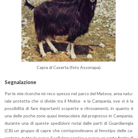
Capra di Ca­ser­ta (foto As­so­na­pa).
Se­gna­la­zio­ne
Per le mie ri­cer­che mi reco spes­so nel parco del Ma­te­se, area na­tu­
ra­le pro­tet­ta che si di­vi­de tra il Mo­li­se e la Cam­pa­nia, ove vi è la
pos­si­bi­li­tà di fare im­por­tan­ti sco­per­te e ri­tro­va­men­ti, in quan­to è
una delle poche zone quasi im­ma­co­la­te dal pro­gres­so in Cam­pa­nia;
du­ran­te una di que­ste spe­di­zio­ni notai dalle parti di Guar­dia­re­gia
(CB) un grup­po di capre che cor­ri­spon­de­va­no al fe­no­ti­po delle ca­
ser­ta­ne, tut­ta­via avevo il cel­lu­la­re sca­ri­co e avevo un certa fret­ta di