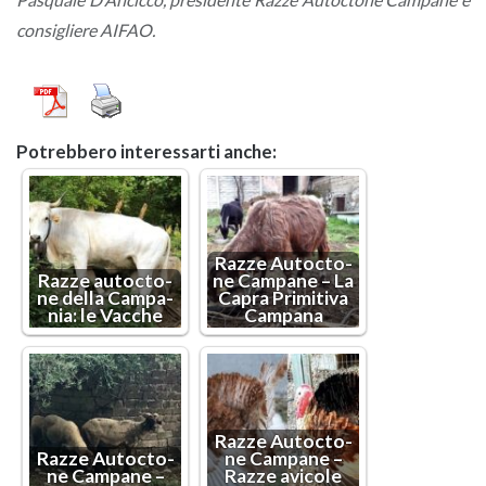
con­si­glie­re AIFAO.
Po­treb­be­ro in­te­res­sar­ti anche:
Razze Au­toc­to­
Razze au­toc­to­
ne Cam­pa­ne – La
ne della Cam­pa­
Capra Pri­mi­ti­va
nia: le Vac­che
Cam­pa­na
Razze Au­toc­to­
Razze Au­toc­to­
ne Cam­pa­ne –
ne Cam­pa­ne –
Razze avi­co­le