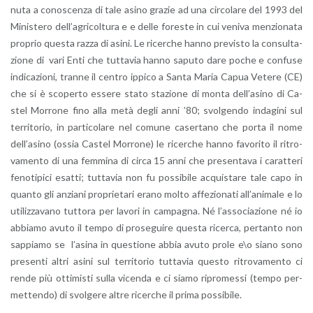
nu­ta a co­no­scen­za di tale asino gra­zie ad una cir­co­la­re del 1993 del
Mi­ni­ste­ro del­l’a­gri­col­tu­ra e e delle fo­re­ste in cui ve­ni­va men­zio­na­ta
pro­prio que­sta razza di asini. Le ri­cer­che hanno pre­vi­sto la con­sul­ta­
zio­ne di vari Enti che tut­ta­via hanno sa­pu­to dare poche e con­fu­se
in­di­ca­zio­ni, tran­ne il cen­tro ip­pi­co a Santa Maria Capua Ve­te­re (CE)
che si è sco­per­to es­se­re stato sta­zio­ne di monta del­l’a­si­no di Ca­
stel Mor­ro­ne fino alla metà degli anni ’80; svol­gen­do in­da­gi­ni sul
ter­ri­to­rio, in par­ti­co­la­re nel co­mu­ne ca­ser­ta­no che porta il nome
del­l’a­si­no (ossia Ca­stel Mor­ro­ne) le ri­cer­che hanno fa­vo­ri­to il ri­tro­
va­men­to di una fem­mi­na di circa 15 anni che pre­sen­ta­va i ca­rat­te­ri
fe­no­ti­pi­ci esat­ti; tut­ta­via non fu pos­si­bi­le ac­qui­sta­re tale capo in
quan­to gli an­zia­ni pro­prie­ta­ri erano molto af­fe­zio­na­ti al­l’a­ni­ma­le e lo
uti­liz­za­va­no tut­to­ra per la­vo­ri in cam­pa­gna. Né l’as­so­cia­zio­ne né io
ab­bia­mo avuto il tempo di pro­se­gui­re que­sta ri­cer­ca, per­tan­to non
sap­pia­mo se l’a­si­na in que­stio­ne abbia avuto prole e\o siano sono
pre­sen­ti altri asini sul ter­ri­to­rio tut­ta­via que­sto ri­tro­va­men­to ci
rende più ot­ti­mi­sti sulla vi­cen­da e ci siamo ri­pro­mes­si (tempo per­
met­ten­do) di svol­ge­re altre ri­cer­che il prima pos­si­bi­le.