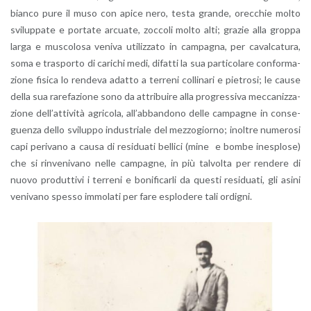
bian­co pure il muso con apice nero, testa gran­de, orec­chie molto
svi­lup­pa­te e por­ta­te ar­cua­te, zoc­co­li molto alti; gra­zie alla grop­pa
larga e mu­sco­lo­sa ve­ni­va uti­liz­za­to in cam­pa­gna, per ca­val­ca­tu­ra,
soma e tra­spor­to di ca­ri­chi medi, di­fat­ti la sua par­ti­co­la­re con­for­ma­
zio­ne fi­si­ca lo ren­de­va adat­to a ter­re­ni col­li­na­ri e pie­tro­si; le cause
della sua ra­re­fa­zio­ne sono da at­tri­bui­re alla pro­gres­si­va mec­ca­niz­za­
zio­ne del­l’at­ti­vi­tà agri­co­la, al­l’ab­ban­do­no delle cam­pa­gne in con­se­
guen­za dello svi­lup­po in­du­stria­le del mez­zo­gior­no; inol­tre nu­me­ro­si
capi pe­ri­va­no a causa di re­si­dua­ti bel­li­ci (mine e bombe ine­splo­se)
che si rin­ve­ni­va­no nelle cam­pa­gne, in più tal­vol­ta per ren­de­re di
nuovo pro­dut­ti­vi i ter­re­ni e bo­ni­fi­car­li da que­sti re­si­dua­ti, gli asini
ve­ni­va­no spes­so im­mo­la­ti per fare esplo­de­re tali or­di­gni.