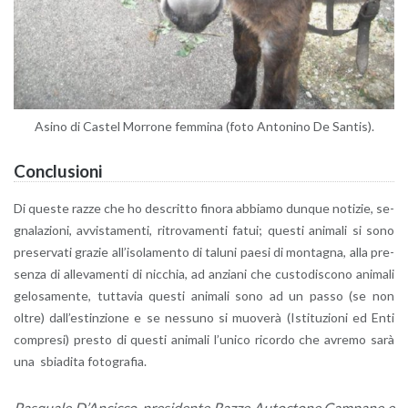
Asino di Ca­stel Mor­ro­ne fem­mi­na (foto An­to­ni­no De San­tis).
Con­clu­sio­ni
Di que­ste razze che ho de­scrit­to fi­no­ra ab­bia­mo dun­que no­ti­zie, se­
gna­la­zio­ni, av­vi­sta­men­ti, ri­tro­va­men­ti fatui; que­sti ani­ma­li si sono
pre­ser­va­ti gra­zie al­l’i­so­la­men­to di ta­lu­ni paesi di mon­ta­gna, alla pre­
sen­za di al­le­va­men­ti di nic­chia, ad an­zia­ni che cu­sto­di­sco­no ani­ma­li
ge­lo­sa­men­te, tut­ta­via que­sti ani­ma­li sono ad un passo (se non
oltre) dal­l’e­stin­zio­ne e se nes­su­no si muo­ve­rà (Isti­tu­zio­ni ed Enti
com­pre­si) pre­sto di que­sti ani­ma­li l’u­ni­co ri­cor­do che avre­mo sarà
una sbia­di­ta fo­to­gra­fia.
Pa­squa­le D’An­cic­co, pre­si­den­te Razze Au­toc­to­ne Cam­pa­ne e