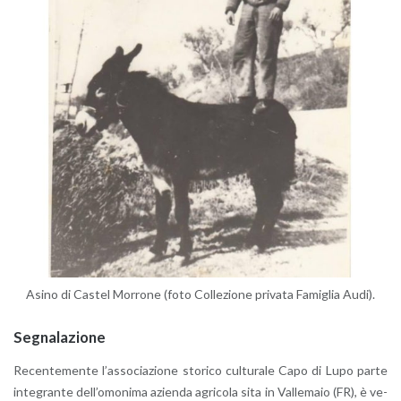
Asino di Ca­stel Mor­ro­ne (foto Col­le­zio­ne pri­va­ta Fa­mi­glia Audi).
Se­gna­la­zio­ne
Re­cen­te­men­te l’as­so­cia­zio­ne sto­ri­co cul­tu­ra­le Capo di Lupo parte
in­te­gran­te del­l’o­mo­ni­ma azien­da agri­co­la sita in Val­le­ma­io (FR), è ve­