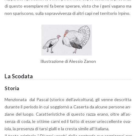
di que­sto esem­pla­re mi fa bene spe­ra­re, visto che i geni va­ga­no ma
non spa­ri­sco­no, sulla so­prav­vi­ven­za di altri capi nel ter­ri­to­rio Ir­pi­no.
Il­lu­stra­zio­ne di Ales­sio Zanon
La Sco­da­ta
Sto­ria
Men­zio­na­ta dal Pa­scal (sto­ri­co del­l’a­vi­col­tu­ra), gli venne de­scrit­ta
du­ran­te il pe­rio­do in cui sog­gior­nò a Ca­ser­ta da al­cu­ne per­so­ne an­
zia­ne del luogo. Ca­rat­te­ri­sti­che di que­sto razza erano, oltre al­l’as­
sen­za di coda, le ot­ti­me carni ed il fatto di esser un’ec­cel­len­te ova­
io­la, la pre­sen­za di tarsi gial­li e la cre­sta si­mi­le al­l’I­ta­lia­na.
Il testo ori­gi­na­le “
Di­ver­si vec­chi della con­tra­da ove sog­gior­nai per