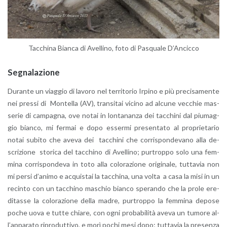
Tac­chi­na Bian­ca di Avel­li­no, foto di Pa­squa­le D’An­cic­co
Se­gna­la­zio­ne
Du­ran­te un viag­gio di la­vo­ro nel ter­ri­to­rio Ir­pi­no e più pre­ci­sa­men­te
nei pres­si di Mon­tel­la (AV), tran­si­tai vi­ci­no ad al­cu­ne vec­chie mas­
se­rie di cam­pa­gna, ove notai in lon­ta­nan­za dei tac­chi­ni dal piu­mag­
gio bian­co, mi fer­mai e dopo es­ser­mi pre­sen­ta­to al pro­prie­ta­rio
notai su­bi­to che aveva dei tac­chi­ni che cor­ri­spon­de­va­no alla de­
scri­zio­ne sto­ri­ca del tac­chi­no di Avel­li­no; pur­trop­po solo una fem­
mi­na cor­ri­spon­de­va in toto alla co­lo­ra­zio­ne ori­gi­na­le, tut­ta­via non
mi persi d’a­ni­mo e ac­qui­stai la tac­chi­na, una volta a casa la misi in un
re­cin­to con un tac­chi­no ma­schio bian­co spe­ran­do che la prole ere­
di­tas­se la co­lo­ra­zio­ne della madre, pur­trop­po la fem­mi­na de­po­se
poche uova e tutte chia­re, con ogni pro­ba­bi­li­tà aveva un tu­mo­re al­
l’ap­pa­ra­to ri­pro­dut­ti­vo, e morì pochi mesi dopo; tut­ta­via la pre­sen­za