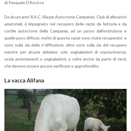
di Pa­squa­le D’An­cic­co
Da al­cu­ni anni R.A.C. (Razze Au­toc­to­ne Cam­pa­ne), Club di al­le­va­to­ri
ama­to­ria­li, è im­pe­gna­to nel re­cu­pe­ro delle razze da fat­to­ria e da
cor­ti­le au­toc­to­ne della Cam­pa­nia, ad un passo dal­l’e­stin­zio­ne e
quel­le poco dif­fu­se; molte di que­ste razze sono state re­cu­pe­ra­te e
sono sulla via della ri-dif­fu­sio­ne, altre sono sulla via del re­cu­pe­ro
men­tre per al­cu­ne ab­bia­mo solo se­gna­la­zio­ni di so­prav­vi­ven­za,
ossia av­vi­sta­men­ti o se­gna­la­zio­ni, a volte anche da parte di terzi,
che de­vo­no es­se­re an­co­ra ve­ri­fi­ca­te o ap­pro­fon­di­te.
La vacca Ali­fa­na