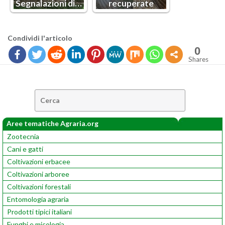
Se­gna­la­zio­ni di…
re­cu­pe­ra­te
Con­di­vi­di l'ar­ti­co­lo
0
Shares
Cerca:
Aree tematiche Agraria.org
Zootecnia
Cani e gatti
Coltivazioni erbacee
Coltivazioni arboree
Coltivazioni forestali
Entomologia agraria
Prodotti tipici italiani
Funghi e micologia