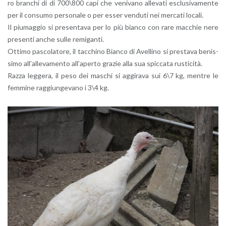
ro bran­chi di di 700\800 capi che ve­ni­va­no al­le­va­ti esclu­si­va­men­te
per il con­su­mo per­so­na­le o per esser ven­du­ti nei mer­ca­ti lo­ca­li.
Il piu­mag­gio si pre­sen­ta­va per lo più bian­co con rare mac­chie nere
pre­sen­ti anche sulle re­mi­gan­ti.
Ot­ti­mo pa­sco­la­to­re, il tac­chi­no Bian­co di Avel­li­no si pre­sta­va be­nis­
si­mo al­l’al­le­va­men­to al­l’a­per­to gra­zie alla sua spic­ca­ta ru­sti­ci­tà.
Razza leg­ge­ra, il peso dei ma­schi si ag­gi­ra­va sui 6\7 kg, men­tre le
fem­mi­ne rag­giun­ge­va­no i 3\4 kg.