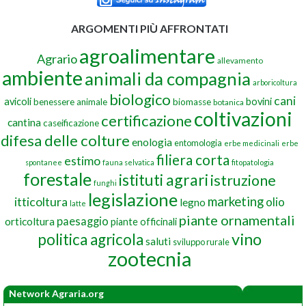
ARGOMENTI PIÙ AFFRONTATI
agroalimentare
Agrario
allevamento
ambiente
animali da compagnia
arboricoltura
biologico
cani
avicoli
bovini
benessere animale
biomasse
botanica
coltivazioni
certificazione
cantina
caseificazione
difesa delle colture
enologia
entomologia
erbe medicinali
erbe
filiera corta
estimo
spontanee
fauna selvatica
fitopatologia
forestale
istituti agrari
istruzione
funghi
legislazione
marketing
itticoltura
olio
legno
latte
piante ornamentali
paesaggio
orticoltura
piante officinali
vino
politica agricola
saluti
sviluppo rurale
zootecnia
Network Agraria.org