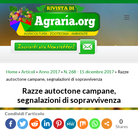
Skip
to
content
Home
»
Articoli
»
Anno 2017
»
N. 268 - 15 dicembre 2017
»
Razze
autoctone campane, segnalazioni di sopravvivenza
Razze autoctone campane,
segnalazioni di sopravvivenza
Con­di­vi­di l'ar­ti­co­lo
0
Shares