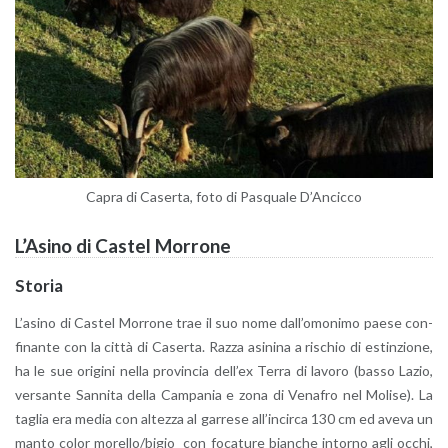
Capra di Ca­ser­ta, foto di Pa­squa­le D’An­cic­co
L’A­si­no di Ca­stel Mor­ro­ne
Sto­ria
L’a­si­no di Ca­stel Mor­ro­ne trae il suo nome dal­l’o­mo­ni­mo paese con­
fi­nan­te con la città di Ca­ser­ta. Razza asi­ni­na a ri­schio di estin­zio­ne,
ha le sue ori­gi­ni nella pro­vin­cia del­l’ex Terra di la­vo­ro (basso Lazio,
ver­san­te San­ni­ta della Cam­pa­nia e zona di Ve­na­fro nel Mo­li­se). La
ta­glia era media con al­tez­za al gar­re­se al­l’in­cir­ca 130 cm ed aveva un
manto color mo­rel­lo/bigio con fo­ca­tu­re bian­che in­tor­no agli occhi,