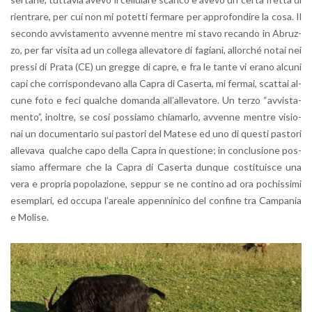
rien­tra­re, per cui non mi po­tet­ti fer­ma­re per ap­pro­fon­di­re la cosa. Il
se­con­do av­vi­sta­men­to av­ven­ne men­tre mi stavo re­can­do in Abruz­
zo, per far vi­si­ta ad un col­le­ga al­le­va­to­re di fa­gia­ni, al­lor­ché notai nei
pres­si di Prata (CE) un greg­ge di capre, e fra le tante vi erano al­cu­ni
capi che cor­ri­spon­de­va­no alla Capra di Ca­ser­ta, mi fer­mai, scat­tai al­
cu­ne foto e feci qual­che do­man­da al­l’al­le­va­to­re. Un terzo “av­vi­sta­
men­to”, inol­tre, se cosi pos­sia­mo chia­mar­lo, av­ven­ne men­tre vi­sio­
nai un do­cu­men­ta­rio sui pa­sto­ri del Ma­te­se ed uno di que­sti pa­sto­ri
al­le­va­va qual­che capo della Capra in que­stio­ne; in con­clu­sio­ne pos­
sia­mo af­fer­ma­re che la Capra di Ca­ser­ta dun­que co­sti­tui­sce una
vera e pro­pria po­po­la­zio­ne, sep­pur se ne con­ti­no ad ora po­chis­si­mi
esem­pla­ri, ed oc­cu­pa l’a­rea­le ap­pen­ni­ni­co del con­fi­ne tra Cam­pa­nia
e Mo­li­se.