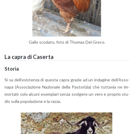
Gallo sco­da­to, foto di Tho­mas Del Greco.
La capra di Ca­ser­ta
Sto­ria
Si sa del­l’e­si­sten­za di que­sta capra gra­zie ad un in­da­gi­ne del­l’As­so­
na­pa (As­so­cia­zio­ne Na­zio­na­le della Pa­sto­ri­zia) che tut­ta­via ne im­
mor­ta­lò solo al­cu­ni esem­pla­ri senza svol­ge­re un vero e pro­prio stu­
dio sulla po­po­la­zio­ne e la razza.