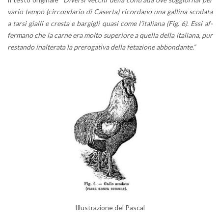
vario tempo (cir­con­da­rio di Ca­ser­ta) ri­cor­da­no una gal­li­na sco­da­ta
a tarsi gial­li e cre­sta e bar­gi­gli quasi come l’i­ta­lia­na (Fig. 6). Essi af­
fer­ma­no che la carne era molto su­pe­rio­re a quel­la della ita­lia­na, pur
re­stan­do inal­te­ra­ta la pre­ro­ga­ti­va della fe­ta­zio­ne ab­bon­dan­te.”
Il­lu­stra­zio­ne del Pa­scal