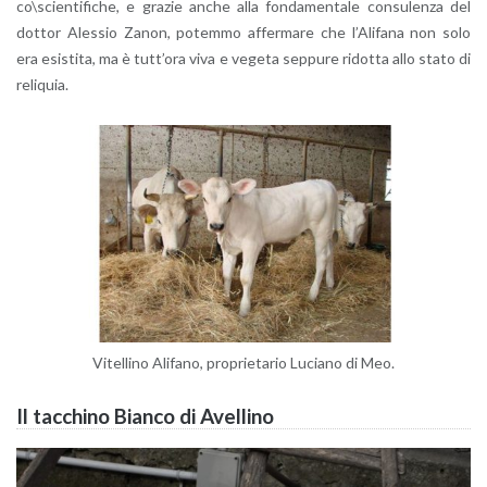
co\scien­ti­fi­che, e gra­zie anche alla fon­da­men­ta­le con­su­len­za del
dot­tor Ales­sio Zanon, po­tem­mo af­fer­ma­re che l’A­li­fa­na non solo
era esi­sti­ta, ma è tut­t’o­ra viva e ve­ge­ta sep­pu­re ri­dot­ta allo stato di
re­li­quia.
Vi­tel­li­no Ali­fa­no, pro­prie­ta­rio Lu­cia­no di Meo.
Il tac­chi­no Bian­co di Avel­li­no