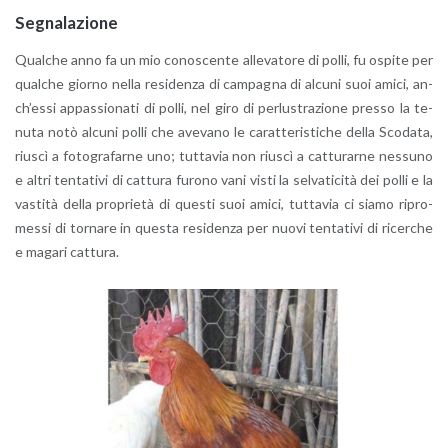
Se­gna­la­zio­ne
Qual­che anno fa un mio co­no­scen­te al­le­va­to­re di polli, fu ospi­te per
qual­che gior­no nella re­si­den­za di cam­pa­gna di al­cu­ni suoi amici, an­
ch’es­si ap­pas­sio­na­ti di polli, nel giro di per­lu­stra­zio­ne pres­so la te­
nu­ta notò al­cu­ni polli che ave­va­no le ca­rat­te­ri­sti­che della Sco­da­ta,
riu­scì a fo­to­gra­far­ne uno; tut­ta­via non riu­scì a cat­tu­rar­ne nes­su­no
e altri ten­ta­ti­vi di cat­tu­ra fu­ro­no vani visti la sel­va­ti­ci­tà dei polli e la
va­sti­tà della pro­prie­tà di que­sti suoi amici, tut­ta­via ci siamo ri­pro­
mes­si di tor­na­re in que­sta re­si­den­za per nuovi ten­ta­ti­vi di ri­cer­che
e ma­ga­ri cat­tu­ra.