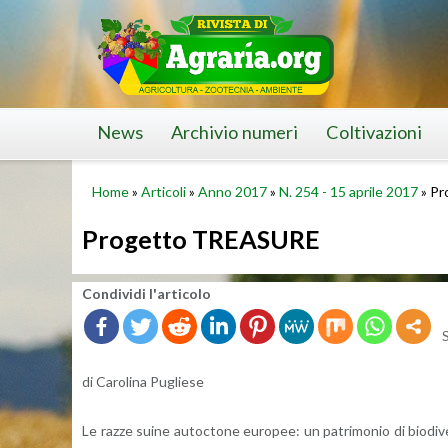
Skip
to
content
News
Archivio numeri
Coltivazioni
Home
»
Articoli
»
Anno 2017
»
N. 254 - 15 aprile 2017
»
Pr
Progetto TREASURE
Con­di­vi­di l'ar­ti­co­lo
di Ca­ro­li­na Pu­glie­se
Le razze suine au­toc­to­ne eu­ro­pee: un pa­tri­mo­nio di bio­di­v­er