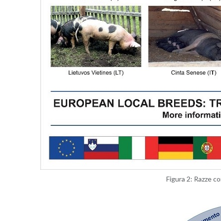
Fi­gu­ra 2: Razze c