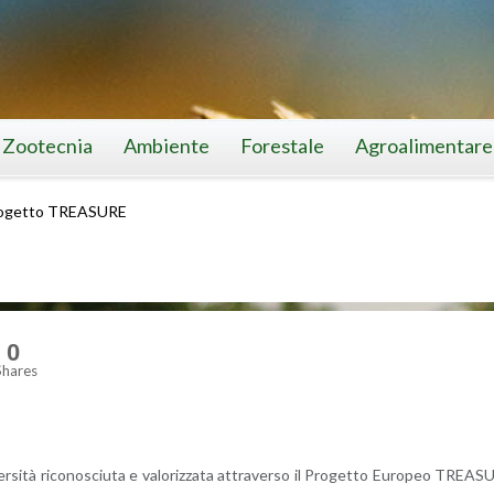
Zootecnia
Ambiente
Forestale
Agroalimentare
ogetto TREASURE
0
Shares
­si­tà ri­co­no­sciu­ta e va­lo­riz­za­ta at­tra­ver­so il Pro­get­to Eu­ro­peo TREA­S