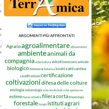
a­
ne
la
to
ARGOMENTI PIÙ AFFRONTATI
a­
agroalimentare
Agrario
ti
allevamento
ambiente
animali da
he
compagnia
avicoli
benessere animale
arboricoltura
biologico
cani
cantina
bovini
biomasse
botanica
certificazione
caseificazione
coltivazioni
difesa delle colture
enologia
entomologia
erbe medicinali
erbe spontanee
filiera corta
estimo
fauna selvatica
fitopatologia
forestale
istituti agrari
funghi