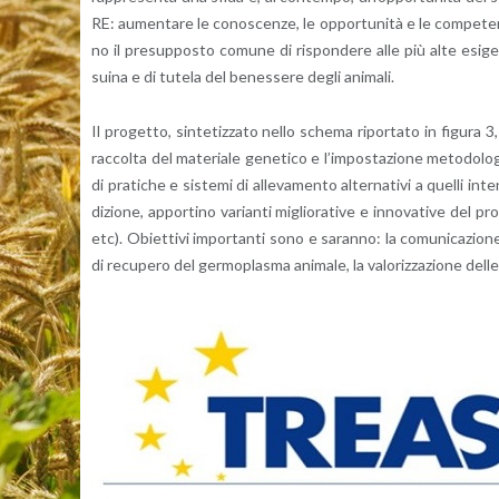
RE: au­men­ta­re le co­no­scen­ze, le op­por­tu­ni­tà e le com­pe­ten­
no il pre­sup­po­sto co­mu­ne di ri­spon­de­re alle più alte esi­gen­
suina e di tu­te­la del be­nes­se­re degli ani­ma­li.
Il pro­get­to, sin­te­tiz­za­to nello sche­ma ri­por­ta­to in fi­gu­ra 3,
rac­col­ta del ma­te­ria­le ge­ne­ti­co e l’im­po­sta­zio­ne me­to­do­
di pra­ti­che e si­ste­mi di al­le­va­men­to al­ter­na­ti­vi a quel­li in­t
di­zio­ne, ap­por­ti­no va­rian­ti mi­glio­ra­ti­ve e in­no­va­ti­ve del pro­
etc). Obiet­ti­vi im­por­tan­ti sono e sa­ran­no: la co­mu­ni­ca­zio­n
di re­cu­pe­ro del ger­mo­pla­sma ani­ma­le, la va­lo­riz­za­zio­ne delle p