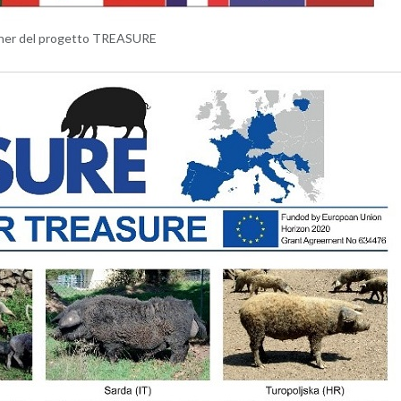
t­ner del pro­get­to TREA­SU­RE