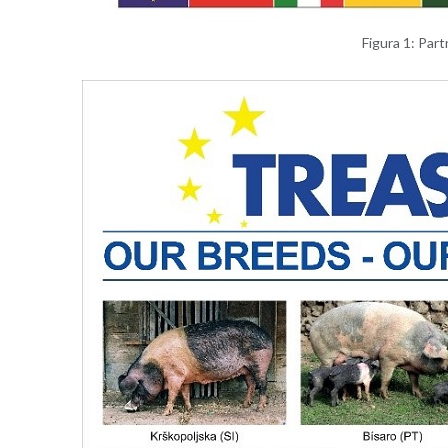
Fi­gu­ra 1: Par