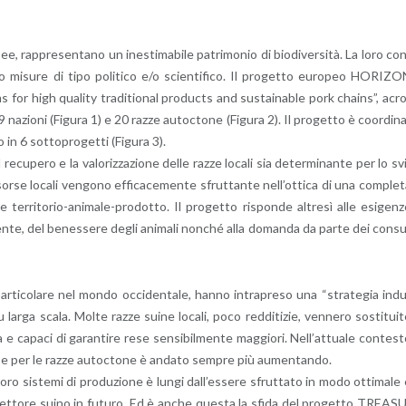
e, rap­pre­sen­ta­no un ine­sti­ma­bi­le pa­tri­mo­nio di bio­di­v­er­si­tà. La loro co
­so mi­su­re di tipo po­li­ti­co e/o scien­ti­fi­co. Il pro­get­to eu­ro­peo HO­RI­Z
for high qua­li­ty tra­di­tio­nal pro­duc­ts and su­stai­na­ble pork chains”, acr
­zio­ni (Fi­gu­ra 1) e 20 razze au­toc­to­ne (Fi­gu­ra 2). Il pro­get­to è coor­di­n
to in 6 sot­to­pro­get­ti (Fi­gu­ra 3).
l re­cu­pe­ro e la va­lo­riz­za­zio­ne delle razze lo­ca­li sia de­ter­mi­nan­te per lo sv
­sor­se lo­ca­li ven­go­no ef­fi­ca­ce­men­te sfrut­tan­te nel­l’ot­ti­ca di una com­ple­
a­me ter­ri­to­rio-ani­ma­le-pro­dot­to. Il pro­get­to ri­spon­de al­tre­sì alle esi­gen­
’am­bien­te, del be­nes­se­re degli ani­ma­li non­ché alla do­man­da da parte dei con­s
ar­ti­co­la­re nel mondo oc­ci­den­ta­le, hanno in­tra­pre­so una “stra­te­gia in­d
ne su larga scala. Molte razze suine lo­ca­li, poco red­di­ti­zie, ven­ne­ro so­sti­tui­
a e ca­pa­ci di ga­ran­ti­re rese sen­si­bil­men­te mag­gio­ri. Nel­l’at­tua­le con­te­s
e­res­se per le razze au­toc­to­ne è an­da­to sem­pre più au­men­tan­do.
 i loro si­ste­mi di pro­du­zio­ne è lungi dal­l’es­se­re sfrut­ta­to in modo ot­ti­ma­le
 set­to­re suino in fu­tu­ro. Ed è anche que­sta la sfida del pro­get­to TREA­S