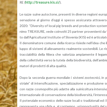
http://​treasure.​kis.​si/
RE (
).
Le razze suine au­toc­to­ne, pre­sen­ti in di­ver­se re­gio­ni eu­ro­pe
ser­va­zio­ne al gior­no d’og­gi è spes­so as­si­cu­ra­ta at­tra­ver
2020: “Di­ver­si­ty of local pig breeds and pro­duc­tion sy­stems 
ni­mo TREA­SU­RE, vede coin­vol­ti 25 part­ner pro­ve­nien­ti da 9 na
to dal­l’A­gri­cul­tu­ral In­sti­tu­te of Slo­ve­nia (KIS) ed è ar­ti­co­la­
Il de­no­mi­na­to­re co­mu­ne della ri­cer­ca ri­sie­de nel­l’i­dea che i
lup­po di si­ste­mi di al­le­va­men­to real­men­te so­ste­ni­bi­li. Le ri
trac­cia­bi­li­tà della fi­lie­ra che va­lo­riz­za am­pia­men­te il le­g
della col­let­ti­vi­tà verso la tu­te­la della bio­di­v­er­si­tà, del­l
ma­to­ri di pro­dot­ti di alta qua­li­tà.
Dopo la se­con­da guer­ra mon­dia­le i si­ste­mi zoo­tec­ni­ci, in p
stria­le” di in­ten­si­fi­ca­zio­ne, spe­cia­liz­za­zio­ne e pro­du­zio­
con razze co­smo­po­li­te più adat­te alla sui­ni­col­tu­ra in­ten­si­v
in­ter­na­zio­na­le di con­ser­va­zio­ne della bio­di­v­er­si­tà, l’in­t
Il po­ten­zia­le eco­no­mi­co delle razze lo­ca­li o tra­di­zio­na­li ed
rap­pre­sen­ta una sfida e, al con­tem­po, un’op­por­tu­ni­tà del