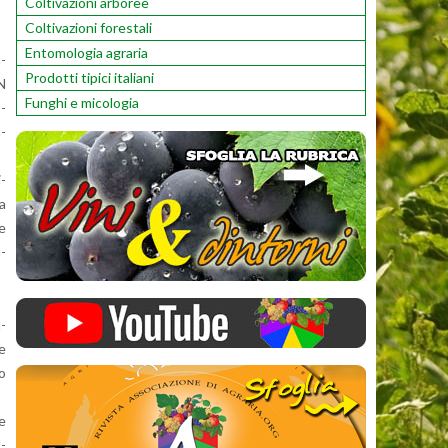
Coltivazioni arboree
Coltivazioni forestali
Entomologia agraria
n­
Prodotti tipici italiani
ON
Funghi e micologia
o­
a­
i­
ta
ze
u­
u­
te
to
 e
U­