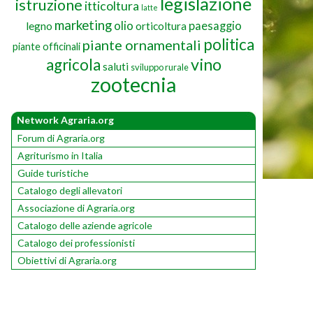
legislazione
istruzione
itticoltura
latte
marketing
olio
paesaggio
legno
orticoltura
politica
piante ornamentali
piante officinali
vino
agricola
saluti
sviluppo rurale
zootecnia
Network Agraria.org
Forum di Agraria.org
Agriturismo in Italia
Guide turistiche
Catalogo degli allevatori
Associazione di Agraria.org
Catalogo delle aziende agricole
Catalogo dei professionisti
Obiettivi di Agraria.org