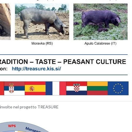
oin­vol­te nel pro­get­to TREA­SU­RE