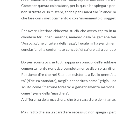
Come per que­sta co­lo­ra­zio­ne, per la quale ho spie­ga­to per f
non si trat­ta di un mi­ste­ro, anche per il man­tel­lo “bian­co” 
che fare con il me­tic­cia­men­to o con l’in­se­ri­men­to di sog­get­
Per avere ul­te­rio­re chia­rez­za su ciò che avevo ca­pi­to in me
olan­de­se Mr. Johan Be­rends, mem­bro della “Al­ge­me­ne Ve­re­n
“As­so­cia­zio­ne di tu­te­la della razza”, il quale mi ha gen­til­men
con­clu­sio­ne ha con­fer­ma­to con­cet­ti di cui ero già a co­no­sce
Dò per scon­ta­to che tutti sap­pia­no i prin­ci­pi del­l’e­re­di­ta­ri
com­por­ta­men­to ge­ne­ti­co com­ple­ta­men­te di­ver­so tra di lor
Pos­sia­mo dire che nel Saar­loos esi­sto­no, a li­vel­lo ge­ne­ti­co, 
to” (di­ci­tu­ra stan­dard), me­glio co­no­sciu­to come “gri­gio lupo
sciu­to come “mar­ro­ne fo­re­sta” è ge­ne­ti­ca­men­te mar­ro­ne; 
come il gene della “ma­sche­ra”.
A dif­fe­ren­za della ma­sche­ra, che è un ca­rat­te­re do­mi­nan­te,
Ma il fatto che sia un ca­rat­te­re re­ces­si­vo non spie­ga il per­