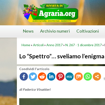
Skip
to
content
News
Archivio numeri
Coltivazioni
Home
»
Articoli
»
Anno 2017
»
N. 267 - 1 dicembre 2017
»
Lo “Spettro”… sveliamo l’enigma
Con­di­vi­di l'ar­ti­co­lo
di Fe­de­ri­co Vi­nat­tie­ri