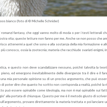
­loos bian­co (foto di © Mi­chel­le Sch­ni­der)
 ro­man­zi fan­ta­sy, che oggi vanno molto di moda o per i testi let­te­ra­li c
 alla no­stra vita; que­ste let­tu­re non fanno per me. Anche se non posso che a
fe­ri­sco at­te­ner­mi a quel che sono e alla so­stan­za della mia for­ma­zio­ne e al
ù co­no­sco, ossia la zoo­tec­nia; ma­te­ria che rac­chiu­de sva­ria­ti enig­mi, i
­ti­ca, e que­sto non deve scan­da­liz­za­re nes­su­no, poi­ché tal­vol­ta la teo­r
ieno, ed emer­go­no ine­vi­ta­bil­men­te delle di­ver­gen­ze tra il dire e il far
­re una mia per­so­na­le opi­nio­ne su di un pre­ci­so ar­go­men­to, che può es­se­
to di poter dire che quan­to ho scrit­to non cor­ri­spon­da a real­tà, poi­ché la r
it­to può es­se­re opi­na­bi­le come ideo­lo­gia, ma non è mai opi­na­bi­le sui fatt
­gio” alla por­ta­ta di chiun­que. Que­sto per me è il me­to­do giu­sto di scri­ve­
sul­l’ar­go­men­to, pro­va­re di­ret­ta­men­te la ma­te­ria trat­ta­ta e poi lan­cia­re 