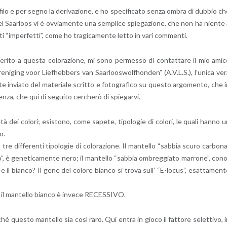
ilo e per segno la de­ri­va­zio­ne, e ho spe­ci­fi­ca­to senza ombra di dub­bio c
nel Saar­loos vi è ov­via­men­te una sem­pli­ce spie­ga­zio­ne, che non ha nien­te
ti “im­per­fet­ti”, come ho tra­gi­ca­men­te letto in vari com­men­ti.
­ri­to a que­sta co­lo­ra­zio­ne, mi sono per­mes­so di con­tat­ta­re il mio ami
i­ging voor Lie­f­heb­bers van Saar­loo­swol­fhon­den” (A.V.L.S.), l’u­ni­ca ve
­te in­via­to del ma­te­ria­le scrit­to e fo­to­gra­fi­co su que­sto ar­go­men­to, che 
n­za, che qui di se­gui­to cer­che­rò di spie­gar­vi.
e­tà dei co­lo­ri; esi­sto­no, come sa­pe­te, ti­po­lo­gie di co­lo­ri, le quali hanno 
o.
tre dif­fe­ren­ti ti­po­lo­gie di co­lo­ra­zio­ne. Il man­tel­lo “sab­bia scuro car­bo­n
”, è ge­ne­ti­ca­men­te nero; il man­tel­lo “sab­bia om­breg­gia­to mar­ro­ne”, co­n
e il bian­co? Il gene del co­lo­re bian­co si trova sull’ “E-lo­cus”, esat­ta­men­
 il man­tel­lo bian­co è in­ve­ce RE­CES­SI­VO.
ché que­sto man­tel­lo sia così raro. Qui entra in gioco il fat­to­re se­let­ti­vo, 