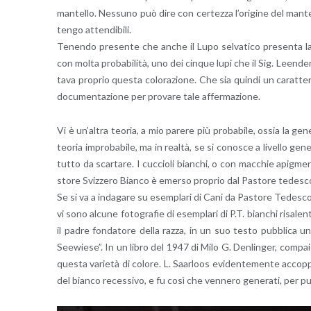
man­tel­lo. Nes­su­no può dire con cer­tez­za l’o­ri­gi­ne del man­
ten­go at­ten­di­bi­li.
Te­nen­do pre­sen­te che anche il Lupo sel­va­ti­co pre­sen­ta la co
con molta pro­ba­bi­li­tà, uno dei cin­que lupi che il Sig. Leen­dert 
ta­va pro­prio que­sta co­lo­ra­zio­ne. Che sia quin­di un ca­rat­te­
do­cu­men­ta­zio­ne per pro­va­re tale af­fer­ma­zio­ne.
Vi è un’al­tra teo­ria, a mio pa­re­re più pro­ba­bi­le, ossia la 
teo­ria im­pro­ba­bi­le, ma in real­tà, se si co­no­sce a li­vel­lo ge
tutto da scar­ta­re. I cuc­cio­li bian­chi, o con mac­chie apig­men
sto­re Sviz­ze­ro Bian­co è emer­so pro­prio dal Pa­sto­re te­de­sc
Se si va a in­da­ga­re su esem­pla­ri di Cani da Pa­sto­re Te­de­sc
vi sono al­cu­ne fo­to­gra­fie di esem­pla­ri di P.T. bian­chi ri­sa­l
il padre fon­da­to­re della razza, in un suo testo pub­bli­c
Seewie­se”. In un libro del 1947 di Milo G. Den­lin­ger, com­pa­io­
que­sta va­rie­tà di co­lo­re. L. Saar­loos evi­den­te­men­te ac­cop­
del bian­co re­ces­si­vo, e fu così che ven­ne­ro ge­ne­ra­ti, per pur