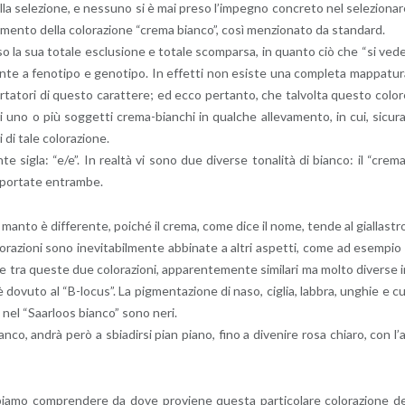
a se­le­zio­ne, e nes­su­no si è mai preso l’im­pe­gno con­cre­to nel se­le­zio­na­
i­men­to della co­lo­ra­zio­ne “crema bian­co”, così men­zio­na­to da stan­dard.
so la sua to­ta­le esclu­sio­ne e to­ta­le scom­par­sa, in quan­to ciò che “si ved
­te a fe­no­ti­po e ge­no­ti­po. In ef­fet­ti non esi­ste una com­ple­ta map­pa­tu­
por­ta­to­ri di que­sto ca­rat­te­re; ed ecco per­tan­to, che tal­vol­ta que­sto co­lo­
i uno o più sog­get­ti cre­ma-bian­chi in qual­che al­le­va­men­to, in cui, si­cu­r
i di tale co­lo­ra­zio­ne.
te sigla: “e/e”. In real­tà vi sono due di­ver­se to­na­li­tà di bian­co: il “cre­m
por­ta­te en­tram­be.
el manto è dif­fe­ren­te, poi­ché il crema, come dice il nome, tende al gial­la­str
­ra­zio­ni sono ine­vi­ta­bil­men­te ab­bi­na­te a altri aspet­ti, come ad esem­pio 
ne tra que­ste due co­lo­ra­zio­ni, ap­pa­ren­te­men­te si­mi­la­ri ma molto di­ver­se 
 è do­vu­to al “B-lo­cus”. La pig­men­ta­zio­ne di naso, ci­glia, lab­bra, un­ghie e c
e nel “Saar­loos bian­co” sono neri.
bian­co, andrà però a sbia­dir­si pian piano, fino a di­ve­ni­re rosa chia­ro, con l’
ia­mo com­pren­de­re da dove pro­vie­ne que­sta par­ti­co­la­re co­lo­ra­zio­ne d