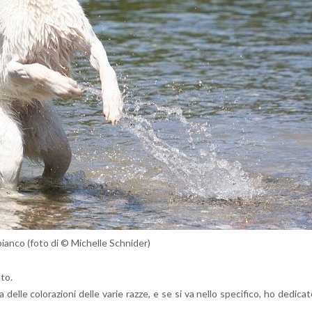
bian­co (foto di © Mi­chel­le Sch­ni­der)
­to.
a delle co­lo­ra­zio­ni delle varie razze, e se si va nello spe­ci­fi­co, ho de­di­ca­