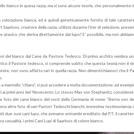
tel­lo bian­co in quesa razza, ma vi sono al­cu­ne teo­rie, che per­so­nal­men­te r
­lo­ra­zio­ne bian­ca, ed è quin­di ge­ne­ti­ca­men­te for­ni­to di tale ca­rat­te­r
Saar­loos, crea­to­re della razza, uti­liz­zò du­ran­te l’i­ter di se­le­zio­ne, pre­se
re ata­vi­co che de­ri­va di­ret­ta­men­te dal lupo? E’ pos­si­bi­le, ma non ab­bia­
ge­ne­si del bian­co dal Cane da Pa­sto­re Te­de­sco. Di primo ac­chi­to sem­bra u
­ne­ti­co il Pa­sto­re te­de­sco, si com­pren­de su­bi­to che que­sta teo­ria non è d
­ta­te, non sono af­fat­to rari in quel­la razza. Non di­men­ti­chia­mo­ci che il P
o.
o a man­tel­lo “chia­ro”, si può ac­ce­de­re a molta do­cu­men­ta­zio­ne; ad esem­p
en­ti ai primi anni del ‘No­ve­cen­to. Lo stes­so Max von Ste­pha­ni­tz, con­si­de­ra­
a una foto del cane bian­co del nord della Ger­ma­nia di nome “Berno von de
no altre foto di vari Pa­sto­ri Te­de­schi bian­chi, en­ne­si­ma te­sti­mo­nian­za 
piò due suoi cani lupo, che ave­va­no en­tram­bi ere­di­ta­to dal P.T. il ca­rat­te­
a ca­sua­li­tà, i primi Cani Lupi di Saar­loos di co­lo­re bian­co.