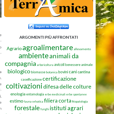
he
ARGOMENTI PIÙ AFFRONTATI
m­
agroalimentare
lo
Agrario
allevamento
ambiente
n­
animali da
compagnia
avicoli
benessere animale
arboricoltura
biologico
cani
cantina
ia
bovini
biomasse
botanica
certificazione
e.
caseificazione
coltivazioni
re
difesa delle colture
i­
enologia
entomologia
erbe medicinali
erbe spontanee
i,
filiera corta
estimo
fauna selvatica
fitopatologia
re
forestale
istituti agrari
un
funghi