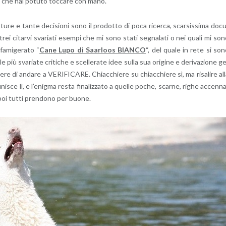
ciò che hai po­tu­to toc­ca­re con mano.
re e tante de­ci­sio­ni sono il pro­dot­to di poca ri­cer­ca, scar­sis­si­ma do­c
­trei ci­tar­vi sva­ria­ti esem­pi che mi sono stati se­gna­la­ti o nei quali mi so
a­mi­ge­ra­to “
Cane Lupo di Saar­loos BIAN­CO
“, del quale in rete si so
ù sva­ria­te cri­ti­che e scel­le­ra­te idee sulla sua ori­gi­ne e de­ri­va­zio­ne g
e­re di an­da­re a VE­RI­FI­CA­RE. Chiac­chie­re su chiac­chie­re sì, ma ri­sa­li­re al
i­ni­sce lì, e l’e­nig­ma resta fi­na­liz­za­to a quel­le poche, scar­ne, righe ac­cen­n
e poi tutti pren­do­no per buone.