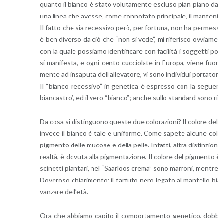
quan­to il bian­co è stato vo­lu­ta­men­te esclu­so pian piano dall
una linea che aves­se, come con­no­ta­to prin­ci­pa­le, il man­te­n
Il fatto che sia re­ces­si­vo però, per for­tu­na, non ha per­mes­
è ben di­ver­so da ciò che “non si vede”, mi ri­fe­ri­sco ov­via­men
con la quale pos­sia­mo iden­ti­fi­ca­re con fa­ci­li­tà i sog­get­ti 
si ma­ni­fe­sta, e ogni cento cuc­cio­la­te in Eu­ro­pa, viene fuor
men­te ad in­sa­pu­ta del­l’al­le­va­to­re, vi sono in­di­vi­dui por­ta­to­r
Il “bian­co re­ces­si­vo” in ge­ne­ti­ca è espres­so con la se­guen­
bian­ca­stro”, ed il vero “bian­co”; anche sullo stan­dard sono ri­
Da cosa si di­stin­guo­no que­ste due co­lo­ra­zio­ni? Il co­lo­re d
in­ve­ce il bian­co è tale e uni­for­me. Come sa­pe­te al­cu­ne co­lo
pig­men­to delle mu­co­se e della pelle. In­fat­ti, altra di­stin­zio­
real­tà, è do­vu­ta alla pig­men­ta­zio­ne. Il co­lo­re del pig­men­to
sci­net­ti plan­ta­ri, nel “Saar­loos crema” sono mar­ro­ni, men­tr
Do­ve­ro­so chia­ri­men­to: il tar­tu­fo nero le­ga­to al man­tel­lo 
van­za­re del­l’e­tà.
Ora che ab­bia­mo ca­pi­to il com­por­ta­men­to ge­ne­ti­co, dob­b