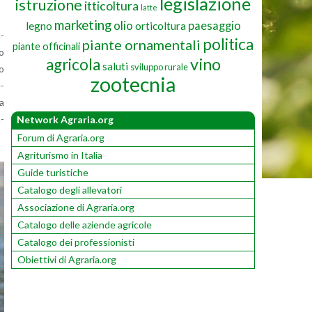
legislazione
istruzione
itticoltura
latte
marketing
olio
paesaggio
legno
orticoltura
u­
politica
piante ornamentali
piante officinali
no
vino
agricola
saluti
sviluppo rurale
no
zootecnia
e­
la
a­
Network Agraria.org
Forum di Agraria.org
Agriturismo in Italia
Guide turistiche
Catalogo degli allevatori
Associazione di Agraria.org
Catalogo delle aziende agricole
Catalogo dei professionisti
Obiettivi di Agraria.org