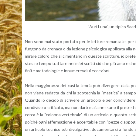
“Auri Luna”, un ti­pi­co Saar
Non sono mai stato por­ta­to per le let­tu­re ro­man­za­te, per i
fun­go­no da cro­na­ca o da le­zio­ne psi­co­lo­gi­ca ap­pli­ca­ta
mi­ra­re co­lo­ro che si ci­men­ta­no in que­ste scrit­tu­re, io pre­
stes­so tempo trat­ta­re nei miei scrit­ti ciò che più amo e che pi
fi­ni­te me­to­do­lo­gie e in­nu­me­re­vo­lui ec­ce­zio­ni.
Nella mag­gio­ran­za dei casi la teo­ria può di­ver­ge­re dalla pra
non viene re­dat­ta da chi la zoo­tec­nia la “ma­sti­ca” a tempo p
Quan­do io de­ci­do di scri­ve­re un ar­ti­co­lo è per con­di­vi­de
con­di­vi­so o cri­ti­ca­to, ma non darò mai a nes­su­no il pre­te­s
cer­ca è la “co­lon­na ver­te­bra­le” di un ar­ti­co­lo e quan­to scr
poi­ché ogni af­fer­ma­zio­ne è ac­cer­ta­bi­le con “pezze d’ap­pog
un ar­ti­co­lo tec­ni­co e/o di­vul­ga­ti­vo: do­cu­men­tar­si a fondo 