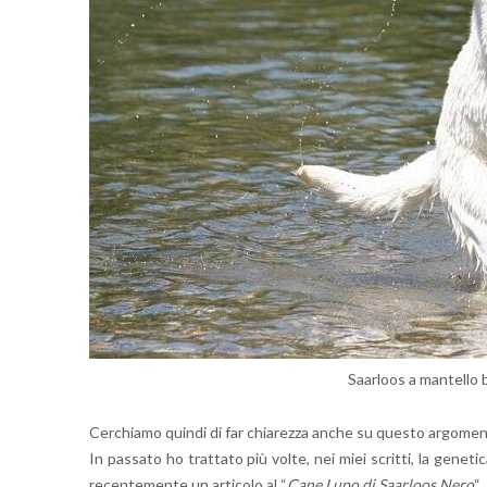
Saar­loos a man­tel­lo 
Cer­chia­mo quin­di di far chia­rez­za anche su que­sto ar­go­men
In pas­sa­to ho trat­ta­to più volte, nei miei scrit­ti, la ge­ne­ti­c
re­cen­te­men­te un ar­ti­co­lo al “
Cane Lupo di Saar­loos Nero
“.