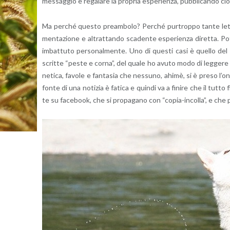
mes­sag­gio e re­ga­la­re la pro­pria espe­rien­za, pub­bli­can­do 
Ma per­ché que­sto pre­am­bo­lo? Per­ché pur­trop­po tante let­tu­
men­ta­zio­ne e al­trat­tan­do sca­den­te espe­rien­za di­ret­ta. Po
im­bat­tu­to per­so­nal­men­te. Uno di que­sti casi è quel­lo del f
scrit­te “peste e corna”, del quale ho avuto modo di leg­ge­re le pi
ne­ti­ca, fa­vo­le e fan­ta­sia che nes­su­no, ahimè, si è preso l’o­n
fonte di una no­ti­zia è fa­ti­ca e quin­di va a fi­ni­re che il tutto f
te su fa­ce­book, che si pro­pa­ga­no con “co­pia-in­col­la”, e ch