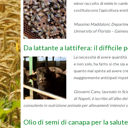
minor raccolto di miele in cambi
costituiscono l’apicoltura eret
Massimo Maddaloni, Department
University of Florida – Gainesv
Da lattante a lattifera: il difficile 
La necessità di avere quantità
e non solo, ha fatto si che sia 
quanto mai spinte ad avere cre
maggiormente anticipati rispe
Giovanni Canu, laureato in Sci
di Napoli, è iscritto all’albo d
consulente in nutrizione animale per allevamenti intensivi sia 
Olio di semi di canapa per la salute