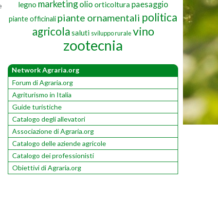
marketing
olio
paesaggio
legno
orticoltura
e
politica
piante ornamentali
piante officinali
vino
agricola
saluti
sviluppo rurale
zootecnia
Network Agraria.org
Forum di Agraria.org
Agriturismo in Italia
Guide turistiche
Catalogo degli allevatori
Associazione di Agraria.org
Catalogo delle aziende agricole
Catalogo dei professionisti
Obiettivi di Agraria.org