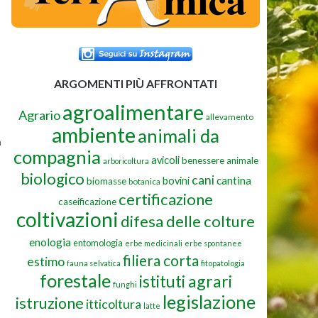
ARGOMENTI PIÙ AFFRONTATI
agroalimentare
Agrario
allevamento
ambiente
animali da
a
compagnia
avicoli
benessere animale
arboricoltura
biologico
cani
cantina
bovini
biomasse
botanica
certificazione
caseificazione
coltivazioni
difesa delle colture
enologia
entomologia
erbe medicinali
erbe spontanee
filiera corta
estimo
fauna selvatica
fitopatologia
forestale
istituti agrari
funghi
legislazione
istruzione
itticoltura
latte