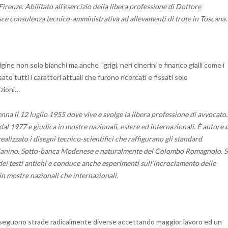
Firenze. Abilitato all’esercizio della libera professione di Dottore
e consulenza tecnico-amministrativa ad allevamenti di trote in Toscana.
igine non solo bianchi ma anche “grigi, neri cinerini e financo gialli come i
o tutti i caratteri attuali che furono ricercati e fissati solo
zioni…
na il 12 luglio 1955 dove vive e svolge la libera professione di avvocato.
al 1977 e giudica in mostre nazionali, estere ed internazionali. È autore d
realizzato i disegni tecnico-scientifici che raffigurano gli standard
ggianino, Sotto-banca Modenese e naturalmente del Colombo Romagnolo. S
 dei testi antichi e conduce anche esperimenti sull’incrociamento delle
in mostre nazionali che internazionali.
 perseguono strade radicalmente diverse accettando maggior lavoro ed un