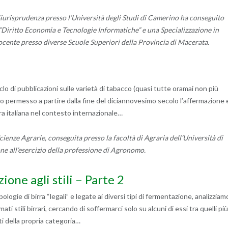
Giurisprudenza presso l’Università degli Studi di Camerino ha conseguito
Diritto Economia e Tecnologie Informatiche” e una Specializzazione in
docente presso diverse Scuole Superiori della Provincia di Macerata.
clo di pubblicazioni sulle varietà di tabacco (quasi tutte oramai non più
o permesso a partire dalla fine del diciannovesimo secolo l’affermazione 
ra italiana nel contesto internazionale…
ienze Agrarie, conseguita presso la facoltà di Agraria dell’Università di
ione all’esercizio della professione di Agronomo.
ione agli stili – Parte 2
ologie di birra “legali” e legate ai diversi tipi di fermentazione, analizziam
mati stili birrari, cercando di soffermarci solo su alcuni di essi tra quelli più
i della propria categoria…