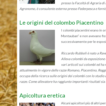
presso la Facoltà di Agraria di 
Agronomo, è consulente esterno presso Federpesca e fornisc
Le origini del colombo Piacentino
I colombi piacentini erano in or
Montauban” e non avevano fissat
successivamente per le esposi
Riccardo Rubboli è nato a Raven
Alleva colombi da esposizione d
vari articoli sui colombi ed ha 
attualmente in vigore delle razze Romano, Piacentino, Re
occupa della ricerca sulle origini dei colombi con lo studio
razze. Come allevatore ha raggiunto importanti risultati sia 
Apicoltura eretica
Alcuni apicoltori più di altri