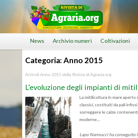
Skip
to
content
News
Archivio numeri
Coltivazioni
Categoria: Anno 2015
Articoli Anno 2015 della Rivista di Agraria.org
L’evoluzione degli impianti di mitil
La mitilicoltura in mare aperto 
classici, costituiti da pali infi
sorreggere le calze contenenti i
moderne…
Lapo Nannucci ha conseguito l