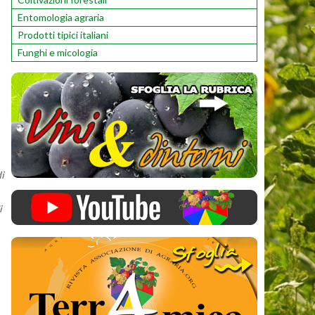
Entomologia agraria
Prodotti tipici italiani
Funghi e micologia
i
i