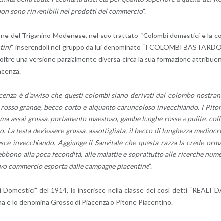
on sono rin­ve­ni­bi­li nei pro­dot­ti del com­mer­cio
”.
o­ne del Tri­ga­ni­no Mo­de­ne­se, nel suo trat­ta­to “Co­lom­bi do­me­sti­ci e la c
ti­ni
” in­se­ren­do­li nel grup­po da lui de­no­mi­na­to “I CO­LOM­BI BA­STAR­D
nol­tre una ver­sio­ne par­zial­men­te di­ver­sa circa la sua for­ma­zio­ne at­tri­bue
­cen­za.
­cen­za è d’av­vi­so che que­sti co­lom­bi siano de­ri­va­ti dal co­lom­bo no­stra­
osso gran­de, becco corto e al­quan­to ca­run­co­lo­so in­vec­chian­do. I Pi­to­
 forma assai gros­sa, por­ta­men­to mae­sto­so, gambe lun­ghe rosse e pu­li­te, col
La testa de­v’es­se­re gros­sa, as­sot­ti­glia­ta, il becco di lun­ghez­za me­dio­cr
sce in­vec­chian­do. Ag­giun­ge il San­vi­ta­le che que­sta razza la crede orm
bo­no alla poca fe­con­di­tà, alle ma­lat­tie e so­prat­tut­to alle ri­cer­che nu­m
ti­vo com­mer­cio espor­ta dalle cam­pa­gne pia­cen­ti­ne
”.
­ni Do­me­sti­ci” del 1914, lo in­se­ri­sce nella clas­se dei così detti “REALI 
 e lo de­no­mi­na Gros­so di Pia­cen­za o Pi­to­ne Pia­cen­ti­no.