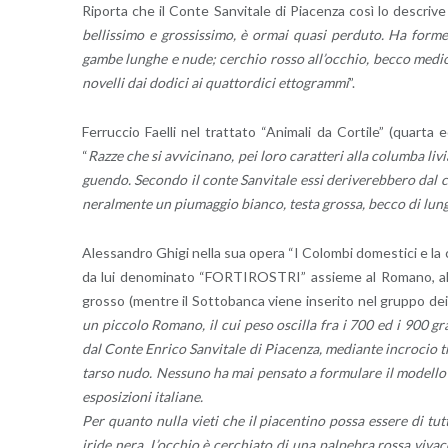
Ri­por­ta che il Conte San­vi­ta­le di Pia­cen­za così lo de­scri­v
bel­lis­si­mo e gros­sis­si­mo, è ormai quasi per­du­to. Ha form
gambe lun­ghe e nude; cer­chio rosso al­l’oc­chio, becco medio,
no­vel­li dai do­di­ci ai quat­tor­di­ci et­to­gram­mi
”.
Fer­ruc­cio Fael­li nel trat­ta­to “Ani­ma­li da Cor­ti­le” (quar­ta 
“
Razze che si av­vi­ci­na­no, pei loro ca­rat­te­ri alla co­lum­ba li
guen­do. Se­con­do il conte San­vi­ta­le essi de­ri­ve­reb­be­ro da
ne­ral­men­te un piu­mag­gio bian­co, testa gros­sa, becco di lun
Ales­san­dro Ghigi nella sua opera “I Co­lom­bi do­me­sti­ci e la co
da lui de­no­mi­na­to “FOR­TI­RO­STRI” as­sie­me al Ro­ma­no, al B
gros­so (men­tre il Sot­to­ban­ca viene in­se­ri­to nel grup­po d
un pic­co­lo Ro­ma­no, il cui peso oscil­la fra i 700 ed i 900 gr
dal Conte En­ri­co San­vi­ta­le di Pia­cen­za, me­dian­te in­cro­cio
tarso nudo. Nes­su­no ha mai pen­sa­to a for­mu­la­re il mo­del­lo 
espo­si­zio­ni ita­lia­ne.
Per quan­to nulla vieti che il pia­cen­ti­no possa es­se­re di tutt
iride nera. L’oc­chio è cer­chia­to di una pal­pe­bra rossa vi­va­ce