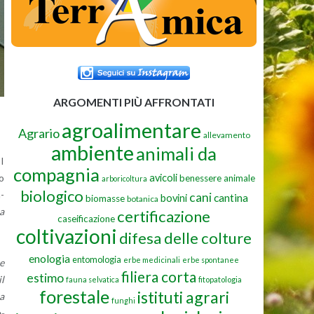
ARGOMENTI PIÙ AFFRONTATI
agroalimentare
Agrario
allevamento
ambiente
animali da
DI
compagnia
avicoli
do
benessere animale
arboricoltura
biologico
a­
cani
cantina
bovini
biomasse
botanica
 a
certificazione
caseificazione
coltivazioni
difesa delle colture
enologia
entomologia
erbe medicinali
erbe spontanee
se
filiera corta
estimo
il
fauna selvatica
fitopatologia
forestale
istituti agrari
la
funghi
o­