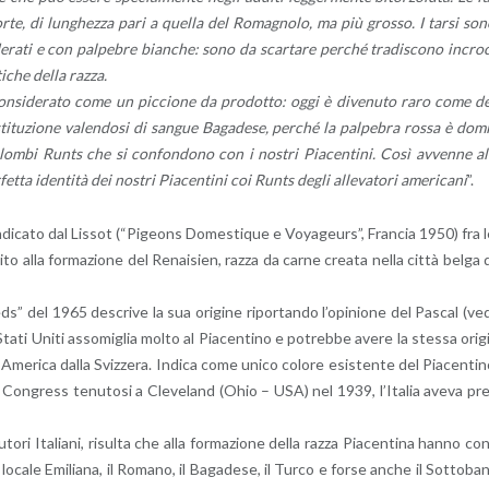
forte, di lun­ghez­za pari a quel­la del Ro­ma­gno­lo, ma più gros­so. I tarsi so
de­ra­ti e con pal­pe­bre bian­che: sono da scar­ta­re per­ché tra­di­sco­no in­cro­
sti­che della razza.
e con­si­de­ra­to come un pic­cio­ne da pro­dot­to: oggi è di­ve­nu­to raro come d
sti­tu­zio­ne va­len­do­si di san­gue Ba­ga­de­se, per­ché la pal­pe­bra rossa è do­m
 co­lom­bi Runts che si con­fon­do­no con i no­stri Pia­cen­ti­ni. Così av­ven­ne al
ta iden­ti­tà dei no­stri Pia­cen­ti­ni coi Runts degli al­le­va­to­ri ame­ri­ca­ni
”.
e in­di­ca­to dal Lis­sot (“Pi­geons Do­me­sti­que e Voya­geurs”, Fran­cia 1950) fra 
to alla for­ma­zio­ne del Re­nai­sien, razza da carne crea­ta nella città belga 
” del 1965 de­scri­ve la sua ori­gi­ne ri­por­tan­do l’o­pi­nio­ne del Pa­scal (ve
i Uniti as­so­mi­glia molto al Pia­cen­ti­no e po­treb­be avere la stes­sa ori­g
 in Ame­ri­ca dalla Sviz­ze­ra. In­di­ca come unico co­lo­re esi­sten­te del Pia­cen­ti­
y Con­gress te­nu­to­si a Cle­ve­land (Ohio – USA) nel 1939, l’I­ta­lia aveva pr
Au­to­ri Ita­lia­ni, ri­sul­ta che alla for­ma­zio­ne della razza Pia­cen­ti­na hanno co
lo­ca­le Emi­lia­na, il Ro­ma­no, il Ba­ga­de­se, il Turco e forse anche il Sot­to­ba