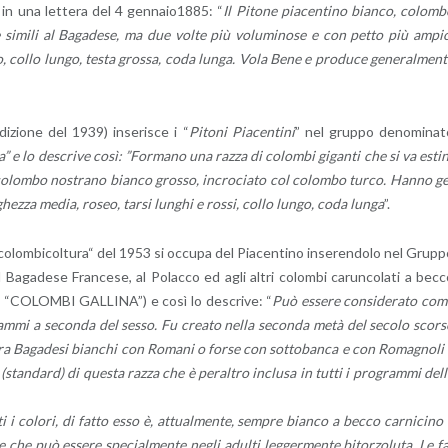
e in una let­te­ra del 4 gen­na­io1885: “
Il Pi­to­ne pia­cen­ti­no bian­co, co­lom­
e si­mi­li al Ba­ga­de­se, ma due volte più vo­lu­mi­no­se e con petto più ampi
 collo lungo, testa gros­sa, coda lunga. Vola Bene e pro­du­ce ge­ne­ral­men­
edi­zio­ne del 1939) in­se­ri­sce i “
Pi­to­ni Pia­cen­ti­ni
” nel grup­po de­no­mi­na­
via” e lo de­scri­ve così: ”For­ma­no una razza di co­lom­bi gi­gan­ti che si va esti
l co­lom­bo no­stra­no bian­co gros­so, in­cro­cia­to col co­lom­bo turco. Hanno g
­ghez­za media, roseo, tarsi lun­ghi e rossi, collo lungo, coda lunga
”.
­lom­bi­col­tu­ra“ del 1953 si oc­cu­pa del Pia­cen­ti­no in­se­ren­do­lo nel Grup­
a­ga­de­se Fran­ce­se, al Po­lac­co ed agli altri co­lom­bi ca­run­co­la­ti a bec
ei “CO­LOM­BI GAL­LI­NA”) e così lo de­scri­ve: “
Può es­se­re con­si­de­ra­to co
am­mi a se­con­da del sesso. Fu crea­to nella se­con­da metà del se­co­lo scor­
 tra Ba­ga­de­si bian­chi con Ro­ma­ni o forse con sot­to­ban­ca e con Ro­ma­gno­li
(stan­dard) di que­sta razza che è pe­ral­tro in­clu­sa in tutti i pro­gram­mi del
i i co­lo­ri, di fatto esso è, at­tual­men­te, sem­pre bian­co a becco car­ni­ci­no
 che può es­se­re spe­cial­men­te negli adul­ti leg­ger­men­te bi­tor­zo­lu­ta. Le f