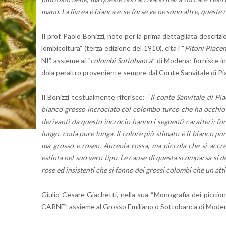
ma­no. La li­vrea è bian­ca e, se forse ve ne sono altre, que­ste n
Il prof. Paolo Bo­niz­zi, noto per la prima det­ta­glia­ta de­scri­zi
lom­bi­col­tu­ra“ (terza edi­zio­ne del 1910), cita i “
Pi­to­ni Pia­cen­
NI”, as­sie­me ai “
co­lom­bi Sot­to­ban­ca
” di Mo­de­na; for­ni­sce i
do­la pe­ral­tro pro­ve­nien­te sem­pre dal Conte San­vi­ta­le di Pia
Il Bo­niz­zi te­stual­men­te ri­fe­ri­sce: “
Il conte San­vi­ta­le di Pia
bian­co gros­so in­cro­cia­to col co­lom­bo turco che ha oc­chio r
de­ri­van­ti da que­sto in­cro­cio hanno i se­guen­ti ca­rat­te­ri:
lungo, coda pure lunga. Il co­lo­re più sti­ma­to è il bian­co puro. 
ma gros­so e roseo. Au­reo­la rossa, ma pic­co­la che si ac­cre­
estin­ta nel suo vero tipo. Le cause di que­sta scom­par­sa si deb­
ro­se ed in­si­sten­ti che si fanno dei gros­si co­lom­bi che un at­
Giu­lio Ce­sa­re Gia­chet­ti, nella sua “Mo­no­gra­fia dei pic­cio
CARNE” as­sie­me al Gros­so Emi­lia­no o Sot­to­ban­ca di Mo­de­na