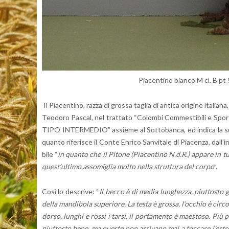
Pia­cen­ti­no bian­co M cl. B pt
Il Pia­cen­ti­no, razza di gros­sa ta­glia di an­ti­ca ori­gi­ne ita­lia­n
Teo­do­ro Pa­scal, nel trat­ta­to “Co­lom­bi Com­me­sti­bi­li e Sp
TIPO IN­TER­ME­DIO” as­sie­me al Sot­to­ban­ca, ed in­di­ca la sua
quan­to ri­fe­ri­sce il Conte En­ri­co San­vi­ta­le di Pia­cen­za, dal­l
bi­le “
in quan­to che il Pi­to­ne (Pia­cen­ti­no N.d.R.) ap­pa­re in t
que­st’ul­ti­mo as­so­mi­glia molto nella strut­tu­ra del corpo
”.
Così lo de­scri­ve: “
Il becco è di media lun­ghez­za, piut­to­sto gro
della man­di­bo­la su­pe­rio­re. La testa è gros­sa, l’oc­chio è cir
dorso, lun­ghi e rossi i tarsi, il por­ta­men­to è mae­sto­so. Più p
piut­to­sto bene, ma que­ste non ar­ri­va­no mai a toc­ca­re l’e­str