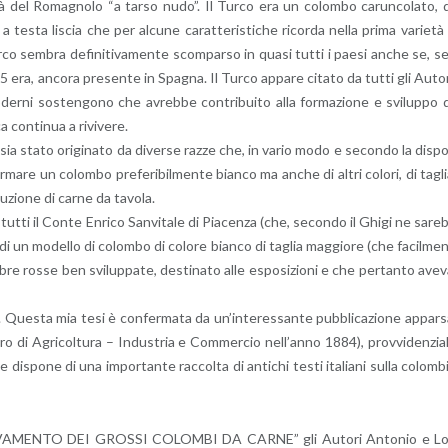
e­tà del Ro­ma­gno­lo “a tarso nudo”. Il Turco era un co­lom­bo ca­run­co­la­to, 
 testa li­scia che per al­cu­ne ca­rat­te­ri­sti­che ri­cor­da nella prima va­rie­tà 
Turco sem­bra de­fi­ni­ti­va­men­te scom­par­so in quasi tutti i paesi anche se, s
 era, an­co­ra pre­sen­te in Spa­gna. Il Turco ap­pa­re ci­ta­to da tutti gli Au­to­
­der­ni so­sten­go­no che avreb­be con­tri­bui­to alla for­ma­zio­ne e svi­lup­po 
 con­ti­nua a ri­vi­ve­re.
 sia stato ori­gi­na­to da di­ver­se razze che, in vario modo e se­con­do la di­sp
for­ma­re un co­lom­bo pre­fe­ri­bil­men­te bian­co ma anche di altri co­lo­ri, di ta­gl
u­zio­ne di carne da ta­vo­la.
su tutti il Conte En­ri­co San­vi­ta­le di Pia­cen­za (che, se­con­do il Ghigi ne sa­re
u di un mo­del­lo di co­lom­bo di co­lo­re bian­co di ta­glia mag­gio­re (che fa­cil­me
bre rosse ben svi­lup­pa­te, de­sti­na­to alle espo­si­zio­ni e che per­tan­to ave
e. Que­sta mia tesi è con­fer­ma­ta da un’in­te­res­san­te pub­bli­ca­zio­ne ap­par­
te­ro di Agri­col­tu­ra – In­du­stria e Com­mer­cio nel­l’an­no 1884), prov­vi­den­zia
 di­spo­ne di una im­por­tan­te rac­col­ta di an­ti­chi testi ita­lia­ni sulla co­lom­b
L’AL­LE­VA­MEN­TO DEI GROS­SI CO­LOM­BI DA CARNE” gli Au­to­ri An­to­nio e L