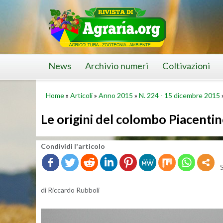
Skip
to
content
News
Archivio numeri
Coltivazioni
Home
»
Articoli
»
Anno 2015
»
N. 224 - 15 dicembre 2015
Le origini del colombo Piacenti
Con­di­vi­di l'ar­ti­co­lo
di Ric­car­do Rub­bo­li