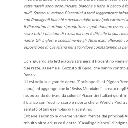
vet­te na­sa­li sono pro­nun­cia­te, bian­che e lisce. Il becco è 
nudi. Spes­so si ve­do­no Pia­cen­ti­ni a tarsi leg­ger­men­te in­fo­
con Ro­ma­gno­li bian­chi e de­via­no dalle prin­ci­pa­li ca­rat­te­ri­
II Pia­cen­ti­no è ot­ti­mo ri­pro­dut­to­re e può dun­que es­se­r
resto tutti i pic­cio­ni di razza, ma non è dif­fi­ci­le la sua ri­co­
nan­te. Gli In­gle­si e spe­cial­men­te gli Ame­ri­ca­ni al­le­va­no
espo­si­zio­ne di Cle­ve­land nel 1939 dove con­sta­tam­mo la per­fet­
Con ri­guar­do alla let­te­ra­tu­ra stra­nie­ra, il Pia­cen­ti­no vien
due razze, as­sie­me al Goz­zu­to di Gand, che hanno con­tri­bui­
Re­naix.
Il Levi nella sua gran­de opera “En­ci­clo­pe­dia of Pi­geon Breeds
sopra) ed ag­giun­ge che lo “Swiss Mon­dai­ne” crea­to negli Stat
ne, po­ten­do de­ri­va­re da co­lom­bi Pia­cen­ti­ni Ita­lia­ni giun­ti
il bian­co con l’oc­chio scuro e ri­por­ta che al World’s Poul­tr
sen­ta­to ot­ti­mi esem­pla­ri di Pia­cen­ti­no.
Or­be­ne se­con­do le di­ver­se ver­sio­ni for­ni­te dai prin­ci­pa­li 
tri­bui­to oltre ad un così detto “Ca­sa­lin­go bian­co” di ori­gi­ne 