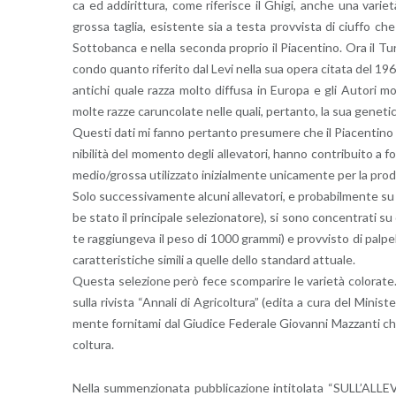
ca ed ad­di­rit­tu­ra, come ri­fe­ri­sce il Ghigi, anche una va­ri
gros­sa ta­glia, esi­sten­te sia a testa prov­vi­sta di ciuf­fo che a
Sot­to­ban­ca e nella se­con­da pro­prio il Pia­cen­ti­no. Ora il 
con­do quan­to ri­fe­ri­to dal Levi nella sua opera ci­ta­ta del 1965
an­ti­chi quale razza molto dif­fu­sa in Eu­ro­pa e gli Au­to­ri mo
molte razze ca­run­co­la­te nelle quali, per­tan­to, la sua ge­ne­ti­ca
Que­sti dati mi fanno per­tan­to pre­su­me­re che il Pia­cen­ti­no
ni­bi­li­tà del mo­men­to degli al­le­va­to­ri, hanno con­tri­bui­to a 
medio/gros­sa uti­liz­za­to ini­zial­men­te uni­ca­men­te per la pro­d
Solo suc­ces­si­va­men­te al­cu­ni al­le­va­to­ri, e pro­ba­bil­men­te 
be stato il prin­ci­pa­le se­le­zio­na­to­re), si sono con­cen­tra­ti s
te rag­giun­ge­va il peso di 1000 gram­mi) e prov­vi­sto di pal­pe­
ca­rat­te­ri­sti­che si­mi­li a quel­le dello stan­dard at­tua­le.
Que­sta se­le­zio­ne però fece scom­pa­ri­re le va­rie­tà co­lo­ra­t
sulla ri­vi­sta “An­na­li di Agri­col­tu­ra” (edita a cura del Mi­ni­s
men­te for­ni­ta­mi dal Giu­di­ce Fe­de­ra­le Gio­van­ni Maz­zan­ti che
col­tu­ra.
Nella sum­men­zio­na­ta pub­bli­ca­zio­ne in­ti­to­la­ta “SUL­