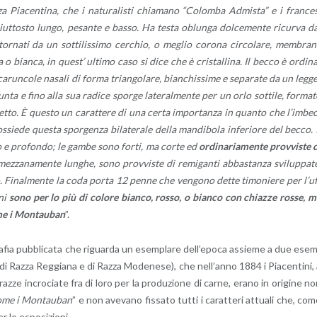
a Pia­cen­ti­na, che i na­tu­ra­li­sti chia­ma­no “Co­lom­ba Ad­mi­sta” e i fran­ce­
ut­to­sto lungo, pe­san­te e basso. Ha testa oblun­ga dol­ce­men­te ri­cur­va d
r­na­ti da un sot­ti­lis­si­mo cer­chio, o me­glio co­ro­na cir­co­la­re, mem­bra­
o bian­ca, in que­st’ ul­ti­mo caso si dice che è cri­stal­li­na. Il becco è or­di­n
­run­co­le na­sa­li di forma trian­go­la­re, bian­chis­si­me e se­pa­ra­te da un leg­g
nta e fino alla sua ra­di­ce spor­ge la­te­ral­men­te per un orlo sot­ti­le, for­ma­
tto. È que­sto un ca­rat­te­re di una certa im­por­tan­za in quan­to che l’im­be
sie­de que­sta spor­gen­za bi­la­te­ra­le della man­di­bo­la in­fe­rio­re del becco. 
go e pro­fon­do; le gambe sono forti, ma corte ed
or­di­na­ria­men­te prov­vi­ste 
 mez­za­na­men­te lun­ghe, sono prov­vi­ste di re­mi­gan­ti ab­ba­stan­za svi­lup­pa­t
. Fi­nal­men­te la coda porta 12 penne che ven­go­no dette ti­mo­nie­re per l’u
­ni
sono per lo più di co­lo­re bian­co, rosso, o bian­co con chiaz­ze rosse, 
come i Mon­tau­ban
”.
a­fia pub­bli­ca­ta che ri­guar­da un esem­pla­re del­l’e­po­ca as­sie­me a due ese
­te di Razza Reg­gia­na e di Razza Mo­de­ne­se), che nel­l’an­no 1884 i Pia­cen­ti­ni,
 razze in­cro­cia­te fra di loro per la pro­du­zio­ne di carne, erano in ori­gi­ne n
i come i Mon­tau­ban
” e non ave­va­no fis­sa­to tutti i ca­rat­te­ri at­tua­li che, co
r le espo­si­zio­ni.