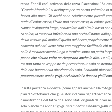
ren­zo Za­nel­li così scri­vo­no della razza Pia­cen­ti­na: “
La razz
“Gran­de Mon­dain”, si di­stin­gue per un corpo vo­lu­mi­no­so pi
becco alla nuca. Gli occhi sono re­la­ti­va­men­te pic­co­li con­to
nuda di color roseo; l’i­ri­de può es­se­re rossa, di co­lo­re perla 
ria­men­te al­quan­to lungo, schiac­cia­to dal­l’al­to in basso con ca
ro solco; la ma­scel­la in­fe­rio­re ad una certa di­stan­za dalla pu
da un tes­su­to più molle di quel­lo del becco pro­pria­men­te de
ca­men­to dei nati viene fatto con mag­gio­re fa­ci­li­tà da chi pos­
collo è me­dio­cre­men­te lungo e ter­mi­na sopra un petto lar
penne che al­cu­ne volte ne ri­co­pro­no anche le dita
. Le ali,
ma non tanto so­vrap­po­ste da per­met­te­re un volo so­ste­nu­to
fi­cio che hanno nella di­re­zio­ne del volo. I co­lom­bi pia­cen­ti
pos­so­no es­se­re anche grigi, neri ci­ne­ri­ni e fi­nan­co gial­li 
Ri­sul­ta per­tan­to evi­den­te (come ap­pa­re anche nella fo­to­gr
pla­ri di Sot­to­ban­ca che gli Au­to­ri in­di­ca­no ri­spet­ti­va­men
di­mo­stra­zio­ne del fatto che sono stati ori­gi­na­ti da di­ver­se
solo bian­chi ma anche “
grigi, neri ci­ne­ri­ni e fi­nan­co gial­l
già detto, fu­ro­no ri­cer­ca­ti e fis­sa­ti solo suc­ces­si­va­men­te pe