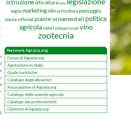
legislazione
istruzione
itticoltura
latte
marketing
olio
paesaggio
legno
orticoltura
politica
piante ornamentali
piante officinali
o­
vino
agricola
saluti
O­
sviluppo rurale
zootecnia
n­
Network Agraria.org
no
Forum di Agraria.org
ni
Agriturismo in Italia
lo
Guide turistiche
e,
Catalogo degli allevatori
ai
Associazione di Agraria.org
e­
Catalogo delle aziende agricole
Catalogo dei professionisti
Obiettivi di Agraria.org
DA