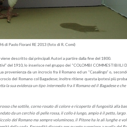
 96 di Paolo Fio­ra­ni RE 2013 (foto di R. Comi)
a, viene de­scrit­to dai prin­ci­pa­li Au­to­ri a par­ti­re dalla fine del 1800.
or­ti­vi” del 1910, lo in­se­ri­sce nel grup­po dei “CO­LOM­BI COM­ME­STI­BII­LI 
 pro­ve­nien­za da un in­cro­cio fra il Ro­ma­no ed un “Ca­sa­lin­go” o, se­con­
’in­cro­cio del Ro­ma­no col Ba­ga­de­se; inol­tre ri­tie­ne que­sta ipo­te­si più pro­b
utta la sua evi­den­za un tipo in­ter­me­dio fra il Ro­ma­no ed il Ba­ga­de­se e che
s­so che sot­ti­le, corno ro­sa­to di co­lo­re e ri­co­per­to di fun­go­si­tà alla ba
­con­da­to da un cer­chio di pelle rossa, il collo è lungo, ampio è il petto, largo 
ic­co­lo del Ro­ma­no ma sem­pre vo­lu­mi­no­so, il Pi­to­ne ha le ali lun­ghe e vo
e­mi­tà della coda. Fe­con­di­tà di­scre­ta per quan­to su­pe­rio­re a quel­la del R