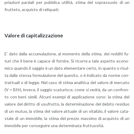
pria­zio­ni par­zia­li per pub­bli­ca uti­li­tà, stima del so­pras­suo­lo di un
frut­te­to, ac­qui­sto di re­li­qua­ti.
Va­lo­re di ca­pi­ta­liz­za­zio­ne
E’ dato dalla ac­cu­mu­la­zio­ne, al mo­men­to della stima, dei red­di­ti fu­
tu­ri che il bene è ca­pa­ce di for­ni­re. Si ri­cor­re a tale aspet­to eco­no­
mi­co quan­do il sag­gio è un dato ele­men­ta­re certo, in quan­to o ri­sul­
ta dalla stes­sa for­mu­la­zio­ne del que­si­to, o è in­di­ca­to da norme con­
trat­tua­li o di legge. Nel caso di stima ana­li­ti­ca del va­lo­re di mer­ca­to
(V = Bf/r), in­ve­ce, il sag­gio sca­tu­ri­sce, come si vedrà, da un con­fron­
to con beni si­mi­li. Al­cu­ni esem­pi di ap­pli­ca­zio­ne sono: la stima del
va­lo­re del di­rit­to di usu­frut­to, la de­ter­mi­na­zio­ne del de­bi­to re­si­duo
di un mutuo, la stima del va­lo­re at­tua­le di un vi­ta­li­zio, il va­lo­re ca­ta­
sta­le di un im­mo­bi­le, la stima del prez­zo mas­si­mo di ac­qui­sto di un
im­mo­bi­le per con­se­gui­re una de­ter­mi­na­ta frut­tuo­si­tà.