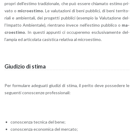
pro­pri del­l’e­sti­mo tra­di­zio­na­le, che può es­se­re chia­ma­to esti­mo pri­
va­to o
mi­croe­sti­mo
. Le va­lu­ta­zio­ni di beni pub­bli­ci, di beni ter­ri­to­
ria­li e am­bien­ta­li, dei pro­get­ti pub­bli­ci (esem­pio la Va­lu­ta­zio­ne del­
l’Im­pat­to Am­bien­ta­le), rien­tra­no in­ve­ce nel­l’e­sti­mo pub­bli­co o
ma­
croe­sti­mo
. In que­sti ap­pun­ti ci oc­cu­pe­re­mo esclu­si­va­men­te del­
l’am­pia ed ar­ti­co­la­ta ca­si­sti­ca re­la­ti­va al mi­croe­sti­mo.
Giu­di­zio di stima
Per for­mu­la­re ade­gua­ti giu­di­zi di stima, il pe­ri­to deve pos­se­de­re le
se­guen­ti co­no­scen­ze pro­fes­sio­na­li:
co­no­scen­za tec­ni­ca del bene;
co­no­scen­za eco­no­mi­ca del mer­ca­to;