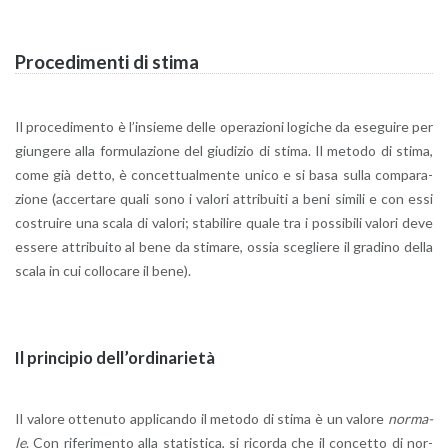
Pro­ce­di­men­ti di stima
Il pro­ce­di­men­to è l’in­sie­me delle ope­ra­zio­ni lo­gi­che da ese­gui­re per
giun­ge­re alla for­mu­la­zio­ne del giu­di­zio di stima. Il me­to­do di stima,
come già detto, è con­cet­tual­men­te unico e si basa sulla com­pa­ra­
zio­ne (ac­cer­ta­re quali sono i va­lo­ri at­tri­bui­ti a beni si­mi­li e con essi
co­strui­re una scala di va­lo­ri; sta­bi­li­re quale tra i pos­si­bi­li va­lo­ri deve
es­se­re at­tri­bui­to al bene da sti­ma­re, ossia sce­glie­re il gra­di­no della
scala in cui col­lo­ca­re il bene).
Il prin­ci­pio del­l’or­di­na­rie­tà
Il va­lo­re ot­te­nu­to ap­pli­can­do il me­to­do di stima è un va­lo­re
nor­ma­
le
. Con ri­fe­ri­men­to alla sta­ti­sti­ca, si ri­cor­da che il con­cet­to di nor­