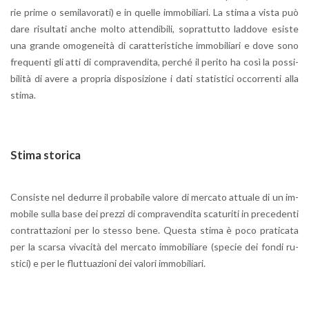
rie prime o se­mi­la­vo­ra­ti) e in quel­le im­mo­bi­lia­ri. La stima a vista può
dare ri­sul­ta­ti anche molto at­ten­di­bi­li, so­prat­tut­to lad­do­ve esi­ste
una gran­de omo­ge­nei­tà di ca­rat­te­ri­sti­che im­mo­bi­lia­ri e dove sono
fre­quen­ti gli atti di com­pra­ven­di­ta, per­ché il pe­ri­to ha così la pos­si­
bi­li­tà di avere a pro­pria di­spo­si­zio­ne i dati sta­ti­sti­ci oc­cor­ren­ti alla
stima.
Stima sto­ri­ca
Con­si­ste nel de­dur­re il pro­ba­bi­le va­lo­re di mer­ca­to at­tua­le di un im­
mo­bi­le sulla base dei prez­zi di com­pra­ven­di­ta sca­tu­ri­ti in pre­ce­den­ti
con­trat­ta­zio­ni per lo stes­so bene. Que­sta stima è poco pra­ti­ca­ta
per la scar­sa vi­va­ci­tà del mer­ca­to im­mo­bi­lia­re (spe­cie dei fondi ru­
sti­ci) e per le flut­tua­zio­ni dei va­lo­ri im­mo­bi­lia­ri.