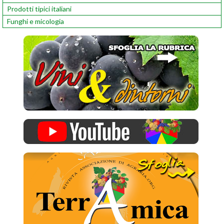
Prodotti tipici italiani
Funghi e micologia