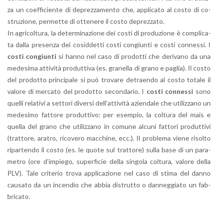
za un coef­fi­cien­te di de­prez­za­men­to che, ap­pli­ca­to al costo di co­
stru­zio­ne, per­met­te di ot­te­ne­re il costo de­prez­za­to.
In agri­col­tu­ra, la de­ter­mi­na­zio­ne dei costi di pro­du­zio­ne è com­pli­ca­
ta dalla pre­sen­za dei co­sid­det­ti costi con­giun­ti e costi con­nes­si. I
costi con­giun­ti
si hanno nel caso di pro­dot­ti che de­ri­va­no da una
me­de­si­ma at­ti­vi­tà pro­dut­ti­va (es. gra­nel­la di grano e pa­glia). Il costo
del pro­dot­to prin­ci­pa­le si può tro­va­re de­traen­do al costo to­ta­le il
va­lo­re di mer­ca­to del pro­dot­to se­con­da­rio. I
costi con­nes­si
sono
quel­li re­la­ti­vi a set­to­ri di­ver­si del­l’at­ti­vi­tà azien­da­le che uti­liz­za­no un
me­de­si­mo fat­to­re pro­dut­ti­vo: per esem­pio, la col­tu­ra del mais e
quel­la del grano che uti­liz­za­no in co­mu­ne al­cu­ni fat­to­ri pro­dut­ti­vi
(trat­to­re, ara­tro, ri­co­ve­ro mac­chi­ne, ecc.). Il pro­ble­ma viene ri­sol­to
ri­par­ten­do il costo (es. le quote sul trat­to­re) sulla base di un pa­ra­
me­tro (ore d’im­pie­go, su­per­fi­cie della sin­go­la col­tu­ra, va­lo­re della
PLV). Tale cri­te­rio trova ap­pli­ca­zio­ne nel caso di stima del danno
cau­sa­to da un in­cen­dio che abbia di­strut­to o dan­neg­gia­to un fab­
bri­ca­to.