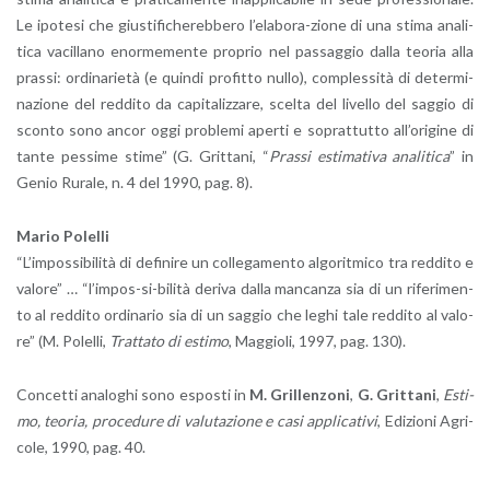
Le ipo­te­si che giu­sti­fi­che­reb­be­ro l’e­la­bo­ra-zio­ne di una stima ana­li­
ti­ca va­cil­la­no enor­me­men­te pro­prio nel pas­sag­gio dalla teo­ria alla
pras­si: or­di­na­rie­tà (e quin­di pro­fit­to nullo), com­ples­si­tà di de­ter­mi­
na­zio­ne del red­di­to da ca­pi­ta­liz­za­re, scel­ta del li­vel­lo del sag­gio di
scon­to sono ancor oggi pro­ble­mi aper­ti e so­prat­tut­to al­l’o­ri­gi­ne di
tante pes­si­me stime” (G. Grit­ta­ni, “
Pras­si esti­ma­ti­va ana­li­ti­ca
” in
Genio Ru­ra­le, n. 4 del 1990, pag. 8).
Mario Po­lel­li
“L’im­pos­si­bi­li­tà di de­fi­ni­re un col­le­ga­men­to al­go­rit­mi­co tra red­di­to e
va­lo­re” … “l’im­pos-si-bi­li­tà de­ri­va dalla man­can­za sia di un ri­fe­ri­men­
to al red­di­to or­di­na­rio sia di un sag­gio che leghi tale red­di­to al va­lo­
re” (M. Po­lel­li,
Trat­ta­to di esti­mo
, Mag­gio­li, 1997, pag. 130).
Con­cet­ti ana­lo­ghi sono espo­sti in
M. Gril­len­zo­ni
,
G. Grit­ta­ni
,
Esti­
mo, teo­ria, pro­ce­du­re di va­lu­ta­zio­ne e casi ap­pli­ca­ti­vi
, Edi­zio­ni Agri­
co­le, 1990, pag. 40.