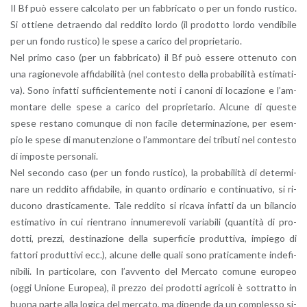
Il Bf può es­se­re cal­co­la­to per un fab­bri­ca­to o per un fondo ru­sti­co.
Si ot­tie­ne de­traen­do dal red­di­to lordo (il pro­dot­to lordo ven­di­bi­le
per un fondo ru­sti­co) le spese a ca­ri­co del pro­prie­ta­rio.
Nel primo caso (per un fab­bri­ca­to) il Bf può es­se­re ot­te­nu­to con
una ra­gio­ne­vo­le af­fi­da­bi­li­tà (nel con­te­sto della pro­ba­bi­li­tà esti­ma­ti­
va). Sono in­fat­ti suf­fi­cien­te­men­te noti i ca­no­ni di lo­ca­zio­ne e l’am­
mon­ta­re delle spese a ca­ri­co del pro­prie­ta­rio. Al­cu­ne di que­ste
spese re­sta­no co­mun­que di non fa­ci­le de­ter­mi­na­zio­ne, per esem­
pio le spese di ma­nu­ten­zio­ne o l’am­mon­ta­re dei tri­bu­ti nel con­te­sto
di im­po­ste per­so­na­li.
Nel se­con­do caso (per un fondo ru­sti­co), la pro­ba­bi­li­tà di de­ter­mi­
na­re un red­di­to af­fi­da­bi­le, in quan­to or­di­na­rio e con­ti­nua­ti­vo, si ri­
du­co­no dra­sti­ca­men­te. Tale red­di­to si ri­ca­va in­fat­ti da un bi­lan­cio
esti­ma­ti­vo in cui rien­tra­no in­nu­me­re­vo­li va­ria­bi­li (quan­ti­tà di pro­
dot­ti, prez­zi, de­sti­na­zio­ne della su­per­fi­cie pro­dut­ti­va, im­pie­go di
fat­to­ri pro­dut­ti­vi ecc.), al­cu­ne delle quali sono pra­ti­ca­men­te in­de­fi­
ni­bi­li. In par­ti­co­la­re, con l’av­ven­to del Mer­ca­to co­mu­ne eu­ro­peo
(oggi Unio­ne Eu­ro­pea), il prez­zo dei pro­dot­ti agri­co­li è sot­trat­to in
buona parte alla lo­gi­ca del mer­ca­to, ma di­pen­de da un com­ples­so si­