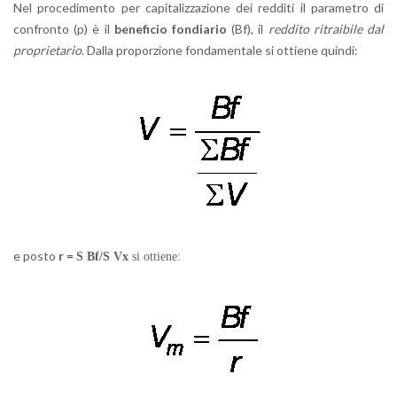
Nel pro­ce­di­men­to per ca­pi­ta­liz­za­zio­ne dei red­di­ti il pa­ra­me­tro di
con­fron­to (p) è il
be­ne­fi­cio fon­dia­rio
(Bf), il
red­di­to ri­trai­bi­le dal
pro­prie­ta­rio
. Dalla pro­por­zio­ne fon­da­men­ta­le si ot­tie­ne quin­di:
e posto
r =
S
Bf/
S
Vx
si ot­tie­ne: