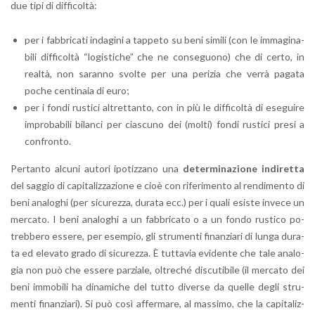
due tipi di dif­fi­col­tà:
per i fab­bri­ca­ti in­da­gi­ni a tap­pe­to su beni si­mi­li (con le im­ma­gi­na­
bi­li dif­fi­col­tà “lo­gi­sti­che” che ne con­se­guo­no) che di certo, in
real­tà, non sa­ran­no svol­te per una pe­ri­zia che verrà pa­ga­ta
poche cen­ti­na­ia di euro;
per i fondi ru­sti­ci al­tret­tan­to, con in più le dif­fi­col­tà di ese­gui­re
im­pro­ba­bi­li bi­lan­ci per cia­scu­no dei (molti) fondi ru­sti­ci presi a
con­fron­to.
Per­tan­to al­cu­ni au­to­ri ipo­tiz­za­no una
de­ter­mi­na­zio­ne in­di­ret­ta
del sag­gio di ca­pi­ta­liz­za­zio­ne e cioè con ri­fe­ri­men­to al ren­di­men­to di
beni ana­lo­ghi (per si­cu­rez­za, du­ra­ta ecc.) per i quali esi­ste in­ve­ce un
mer­ca­to. I beni ana­lo­ghi a un fab­bri­ca­to o a un fondo ru­sti­co po­
treb­be­ro es­se­re, per esem­pio, gli stru­men­ti fi­nan­zia­ri di lunga du­ra­
ta ed ele­va­to grado di si­cu­rez­za. È tut­ta­via evi­den­te che tale ana­lo­
gia non può che es­se­re par­zia­le, ol­tre­ché di­scu­ti­bi­le (il mer­ca­to dei
beni im­mo­bi­li ha di­na­mi­che del tutto di­ver­se da quel­le degli stru­
men­ti fi­nan­zia­ri). Si può così af­fer­ma­re, al mas­si­mo, che la ca­pi­ta­liz­