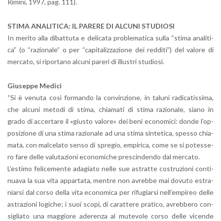
Ri­mi­ni, 1997, pag. 111).
STIMA ANA­LI­TI­CA: IL PA­RE­RE DI AL­CU­NI STU­DIO­SI
In me­ri­to alla di­bat­tu­ta e de­li­ca­ta pro­ble­ma­ti­ca sulla “stima ana­li­ti­
ca” (o “ra­zio­na­le” o per “ca­pi­ta­liz­za­zio­ne dei red­di­ti”) del va­lo­re di
mer­ca­to, si ri­por­ta­no al­cu­ni pa­re­ri di il­lu­stri stu­dio­si.
Giu­sep­pe Me­di­ci
“Si è ve­nu­ta così for­man­do la con­vin­zio­ne, in ta­lu­ni ra­di­ca­tis­si­ma,
che al­cu­ni me­to­di di stima, chia­ma­ti di stima ra­zio­na­le, siano in
grado di ac­cer­ta­re il «giu­sto va­lo­re» dei beni eco­no­mi­ci: donde l’op­
po­si­zio­ne di una stima ra­zio­na­le ad una stima sin­te­ti­ca, spes­so chia­
ma­ta, con mal­ce­la­to senso di spre­gio, em­pi­ri­ca, come se si po­tes­se­
ro fare delle va­lu­ta­zio­ni eco­no­mi­che pre­scin­den­do dal mer­ca­to.
L’e­sti­mo fe­li­ce­men­te ada­gia­to nelle sue astrat­te co­stru­zio­ni con­ti­
nua­va la sua vita ap­par­ta­ta, men­tre non avreb­be mai do­vu­to estra­
niar­si dal corso della vita eco­no­mi­ca per ri­fu­giar­si nel­l’em­pi­reo delle
astra­zio­ni lo­gi­che; i suoi scopi, di ca­rat­te­re pra­ti­co, avreb­be­ro con­
si­glia­to una mag­gio­re ade­ren­za al mu­te­vo­le corso delle vi­cen­de