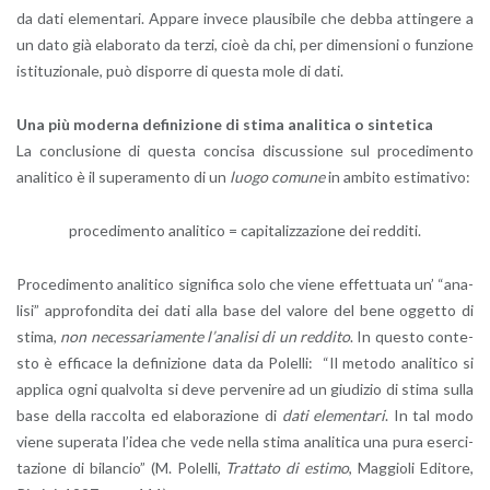
da dati ele­men­ta­ri. Ap­pa­re in­ve­ce plau­si­bi­le che debba at­tin­ge­re a
un dato già ela­bo­ra­to da terzi, cioè da chi, per di­men­sio­ni o fun­zio­ne
isti­tu­zio­na­le, può di­spor­re di que­sta mole di dati.
Una più mo­der­na de­fi­ni­zio­ne di stima ana­li­ti­ca o sin­te­ti­ca
La con­clu­sio­ne di que­sta con­ci­sa di­scus­sio­ne sul pro­ce­di­men­to
ana­li­ti­co è il su­pe­ra­men­to di un
luogo co­mu­ne
in am­bi­to esti­ma­ti­vo:
pro­ce­di­men­to ana­li­ti­co = ca­pi­ta­liz­za­zio­ne dei red­di­ti.
Pro­ce­di­men­to ana­li­ti­co si­gni­fi­ca solo che viene ef­fet­tua­ta un’ “ana­
li­si” ap­pro­fon­di­ta dei dati alla base del va­lo­re del bene og­get­to di
stima,
non ne­ces­sa­ria­men­te l’a­na­li­si di un red­di­to
. In que­sto con­te­
sto è ef­fi­ca­ce la de­fi­ni­zio­ne data da Po­lel­li: “Il me­to­do ana­li­ti­co si
ap­pli­ca ogni qual­vol­ta si deve per­ve­ni­re ad un giu­di­zio di stima sulla
base della rac­col­ta ed ela­bo­ra­zio­ne di
dati ele­men­ta­ri
. In tal modo
viene su­pe­ra­ta l’i­dea che vede nella stima ana­li­ti­ca una pura eser­ci­
ta­zio­ne di bi­lan­cio” (M. Po­lel­li,
Trat­ta­to di esti­mo
, Mag­gio­li Edi­to­re,