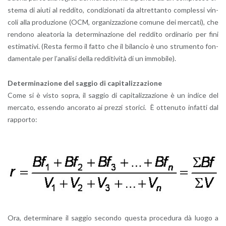
ste­ma di aiuti al red­di­to, con­di­zio­na­ti da al­tret­tan­to com­ples­si vin­
co­li alla pro­du­zio­ne (OCM, or­ga­niz­za­zio­ne co­mu­ne dei mer­ca­ti), che
ren­do­no alea­to­ria la de­ter­mi­na­zio­ne del red­di­to or­di­na­rio per fini
esti­ma­ti­vi. (Resta fermo il fatto che il bi­lan­cio è uno stru­men­to fon­
da­men­ta­le per l’a­na­li­si della red­di­ti­vi­tà di un im­mo­bi­le).
De­ter­mi­na­zio­ne del sag­gio di ca­pi­ta­liz­za­zio­ne
Come si è visto sopra, il sag­gio di ca­pi­ta­liz­za­zio­ne è un in­di­ce del
mer­ca­to, es­sen­do an­co­ra­to ai prez­zi sto­ri­ci. È ot­te­nu­to in­fat­ti dal
rap­por­to:
Ora, de­ter­mi­na­re il sag­gio se­con­do que­sta pro­ce­du­ra dà luogo a