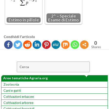
2^ – Spe­cia­le
Esti­mo in pil­lo­le
Esame di Esti­mo
Con­di­vi­di l'ar­ti­co­lo
0
Shares
Cerca:
Aree tematiche Agraria.org
Zootecnia
Cani e gatti
Coltivazioni erbacee
Coltivazioni arboree
Coltivazioni forestali