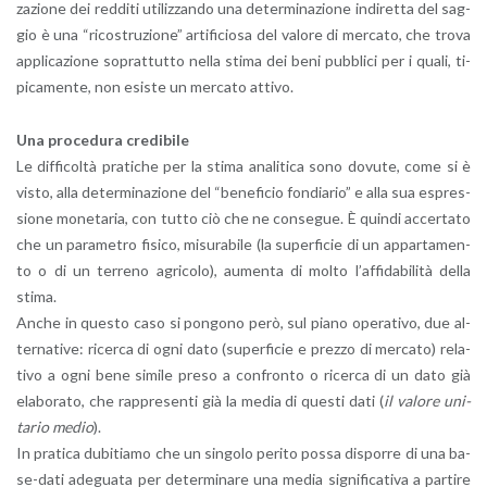
za­zio­ne dei red­di­ti uti­liz­zan­do una de­ter­mi­na­zio­ne in­di­ret­ta del sag­
gio è una “ri­co­stru­zio­ne” ar­ti­fi­cio­sa del va­lo­re di mer­ca­to, che trova
ap­pli­ca­zio­ne so­prat­tut­to nella stima dei beni pub­bli­ci per i quali, ti­
pi­ca­men­te, non esi­ste un mer­ca­to at­ti­vo.
Una pro­ce­du­ra cre­di­bi­le
Le dif­fi­col­tà pra­ti­che per la stima ana­li­ti­ca sono do­vu­te, come si è
visto, alla de­ter­mi­na­zio­ne del “be­ne­fi­cio fon­dia­rio” e alla sua espres­
sio­ne mo­ne­ta­ria, con tutto ciò che ne con­se­gue. È quin­di ac­cer­ta­to
che un pa­ra­me­tro fi­si­co, mi­su­ra­bi­le (la su­per­fi­cie di un ap­par­ta­men­
to o di un ter­re­no agri­co­lo), au­men­ta di molto l’af­fi­da­bi­li­tà della
stima.
Anche in que­sto caso si pon­go­no però, sul piano ope­ra­ti­vo, due al­
ter­na­ti­ve: ri­cer­ca di ogni dato (su­per­fi­cie e prez­zo di mer­ca­to) re­la­
ti­vo a ogni bene si­mi­le preso a con­fron­to o ri­cer­ca di un dato già
ela­bo­ra­to, che rap­pre­sen­ti già la media di que­sti dati (
il va­lo­re uni­
ta­rio medio
).
In pra­ti­ca du­bi­tia­mo che un sin­go­lo pe­ri­to possa di­spor­re di una ba­
se-da­ti ade­gua­ta per de­ter­mi­na­re una media si­gni­fi­ca­ti­va a par­ti­re