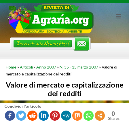
Skip
to
content
Home
»
Articoli
»
Anno 2007
»
N. 35 - 15 marzo 2007
»
Valore di
mercato e capitalizzazione dei redditi
Valore di mercato e capitalizzazione
dei redditi
Con­di­vi­di l'ar­ti­co­lo
0
Shares