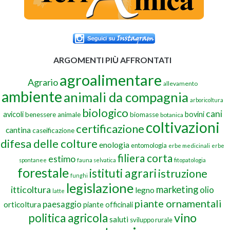
ARGOMENTI PIÙ AFFRONTATI
agroalimentare
Agrario
allevamento
ambiente
animali da compagnia
arboricoltura
biologico
cani
avicoli
bovini
benessere animale
biomasse
botanica
coltivazioni
certificazione
cantina
caseificazione
difesa delle colture
enologia
entomologia
erbe medicinali
erbe
filiera corta
estimo
spontanee
fauna selvatica
fitopatologia
forestale
istituti agrari
istruzione
funghi
legislazione
marketing
itticoltura
olio
legno
latte
piante ornamentali
paesaggio
orticoltura
piante officinali
vino
politica agricola
saluti
sviluppo rurale