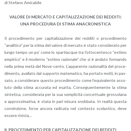
di Ste­fa­no Ami­ca­bi­le
VA­LO­RE DI MER­CA­TO E CA­PI­TA­LIZ­ZA­ZIO­NE DEI RED­DI­TI:
UNA PRO­CE­DU­RA DI STIMA ANA­CRO­NI­STI­CA
Il pro­ce­di­men­to per ca­pi­ta­liz­za­zio­ne dei red­di­ti o pro­ce­di­men­to
“ana­li­ti­co” per la stima del va­lo­re di mer­ca­to è stato con­si­de­ra­to per
lungo tempo un po’ come lo spar­tiac­que tra l’ot­to­cen­te­sco “esti­mo
em­pi­ri­co” e il mo­der­no “esti­mo ra­zio­na­le” che si è an­da­to for­man­do
nella prima metà del No­ve-cen­to. L’ap­pa­ren­te ra­zio­na­li­tà del pro­ce­
di­men­to, aval­la­to dal sup­por­to ma­te­ma­ti­co, ha por­ta­to molti, in pas­
sa­to, a con­si­de­ra­re que­sto pro­ce­di­men­to come l’e­qui­va­len­te as­so­
lu­to della stima ac­cu­ra­ta ed esat­ta. Con­se­guen­te­men­te la stima
sin­te­ti­ca, con­si­de­ra­ta per la sua sem­pli­ci­tà con­cet­tua­le gros­so­la­na
e ap­pros­si­ma­ti­va, è stata in pari mi­su­ra snob­ba­ta. In real­tà que­sta
con­vin­zio­ne, forse an­co­ra ra­di­ca­ta nel con­te­sto sco­la­sti­co, deve
es­se­re ri­vi­sta…
IL PRO­CE­DI­MEN­TO PER CA­PI­TA­LIZ­ZA­ZIO­NE DEI RED­DI­TI