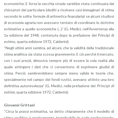
eco­no­mi­che. E forse la vec­chia stra­da sa­reb­be stata con­ti­nua­ta dai
chio­sa­to­ri del par­ti­co­la­re (de­di­ti a ri­sol­ve­re casi im­ma­gi­na­ri di stima
se­con­do le so­li­te for­mu­le di arit­me­ti­ca fi­nan­zia­ria) se al­cu­ni stu­dio­si
di eco­no­mia agra­ria non aves­se­ro ten­ta­to di coor­di­na­re le dot­tri­ne
esti­ma­ti­ve a quel­le eco­no­mi­che (…)” (G. Me­di­ci, nel­l’Av­ver­ten­za alla
1a edi­zio­ne del 1948, con­te­nu­ta dopo la pre­fa­zio­ne dei Prin­ci­pi di
esti­mo, quar­ta edi­zio­ne 1972, Cal­de­ri­ni).
“Negli ul­ti­mi anni sem­bra, ad al­cu­ni, che la va­li­di­tà della tra­di­zio­na­le
stima ana­li­ti­ca sia stata scos­sa gra­ve­men­te. E ciò per­ché il mer­ca­to,
con i suoi prez­zi, di­mo­stra sem­pre più di es­se­re la sola real­tà alla
quale at­tin­ge­re i dati che ci con­sen­to­no di espri­me­re giu­di­zi di
stima. Per­ciò sem­bre­reb­be­ro sem­pre meno va­li­de le teo­rie che,
spe­cial­men­te nel campo dei fondi ru­sti­ci, ave­va­no at­tin­to una loro
de­fi­ni­ti­va au­to­re­vo­lez­za” (G. Me­di­ci, nella pre­fa­zio­ne dei
Prin­ci­pi di
esti­mo
, quar­ta edi­zio­ne 1972, Cal­de­ri­ni).
Gio­van­ni Grit­ta­ni
“Circa la pras­si esti­ma­ti­va, va detto chia­ra­men­te che il mo­del­lo di
stima ana­li­ti­ca è pra­ti­ca­men­te inap­pli­ca­bi­le in sede pro­fes­sio­na­le.