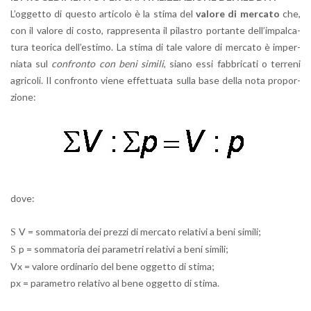
L’og­get­to di que­sto ar­ti­co­lo è la stima del
va­lo­re di mer­ca­to
che,
con il va­lo­re di costo, rap­pre­sen­ta il pi­la­stro por­tan­te del­l’im­pal­ca­
tu­ra teo­ri­ca del­l’e­sti­mo. La stima di tale va­lo­re di mer­ca­to è im­per­
nia­ta sul
con­fron­to con beni si­mi­li
, siano essi fab­bri­ca­ti o ter­re­ni
agri­co­li. Il con­fron­to viene ef­fet­tua­ta sulla base della nota pro­por­
zio­ne:
dove:
V = som­ma­to­ria dei prez­zi di mer­ca­to re­la­ti­vi a beni si­mi­li;
S
p = som­ma­to­ria dei pa­ra­me­tri re­la­ti­vi a beni si­mi­li;
S
Vx = va­lo­re or­di­na­rio del bene og­get­to di stima;
px = pa­ra­me­tro re­la­ti­vo al bene og­get­to di stima.