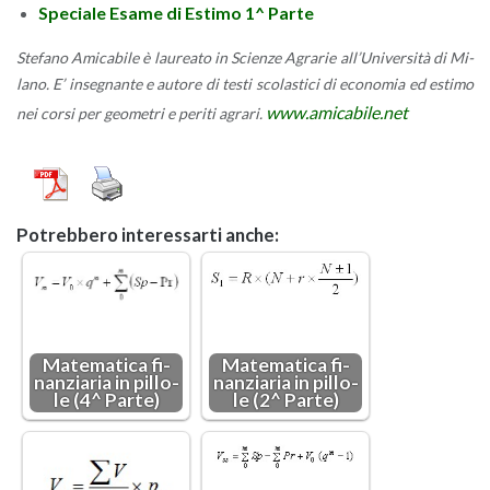
Spe­cia­le Esame di Esti­mo 1^ Parte
Ste­fa­no Ami­ca­bi­le è lau­rea­to in Scien­ze Agra­rie al­l’U­ni­ver­si­tà di Mi­
la­no. E’ in­se­gnan­te e au­to­re di testi sco­la­sti­ci di eco­no­mia ed esti­mo
www.​amicabile.​net
nei corsi per geo­me­tri e pe­ri­ti agra­ri.
Po­treb­be­ro in­te­res­sar­ti anche:
Ma­te­ma­ti­ca fi­
Ma­te­ma­ti­ca fi­
nan­zia­ria in pil­lo­
nan­zia­ria in pil­lo­
le (4^ Parte)
le (2^ Parte)