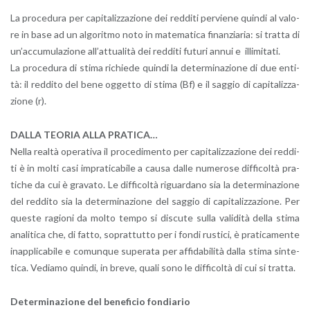
La pro­ce­du­ra per ca­pi­ta­liz­za­zio­ne dei red­di­ti per­vie­ne quin­di al va­lo­
re in base ad un al­go­rit­mo noto in ma­te­ma­ti­ca fi­nan­zia­ria: si trat­ta di
un’ac­cu­mu­la­zio­ne al­l’at­tua­li­tà dei red­di­ti fu­tu­ri annui e il­li­mi­ta­ti.
La pro­ce­du­ra di stima ri­chie­de quin­di la de­ter­mi­na­zio­ne di due en­ti­
tà: il red­di­to del bene og­get­to di stima (Bf) e il sag­gio di ca­pi­ta­liz­za­
zio­ne (r).
DALLA TEO­RIA ALLA PRA­TI­CA…
Nella real­tà ope­ra­ti­va il pro­ce­di­men­to per ca­pi­ta­liz­za­zio­ne dei red­di­
ti è in molti casi im­pra­ti­ca­bi­le a causa dalle nu­me­ro­se dif­fi­col­tà pra­
ti­che da cui è gra­va­to. Le dif­fi­col­tà ri­guar­da­no sia la de­ter­mi­na­zio­ne
del red­di­to sia la de­ter­mi­na­zio­ne del sag­gio di ca­pi­ta­liz­za­zio­ne. Per
que­ste ra­gio­ni da molto tempo si di­scu­te sulla va­li­di­tà della stima
ana­li­ti­ca che, di fatto, so­prat­tut­to per i fondi ru­sti­ci, è pra­ti­ca­men­te
inap­pli­ca­bi­le e co­mun­que su­pe­ra­ta per af­fi­da­bi­li­tà dalla stima sin­te­
ti­ca. Ve­dia­mo quin­di, in breve, quali sono le dif­fi­col­tà di cui si trat­ta.
De­ter­mi­na­zio­ne del be­ne­fi­cio fon­dia­rio