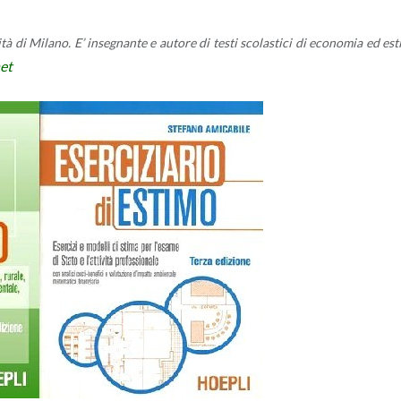
i­tà di Mi­la­no. E’ in­se­gnan­te e au­to­re di testi sco­la­sti­ci di eco­no­mia ed est
net