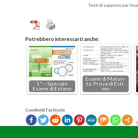
Testi di sup­por­to per l’e­sa
Po­treb­be­ro in­te­res­sar­ti anche:
Esame di Ma­tu­ri­
1^ – Spe­cia­le
tà: Prova di Esti­
Esame di Esti­mo
mo
Con­di­vi­di l'ar­ti­co­lo