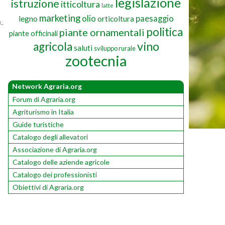
legislazione
istruzione
itticoltura
latte
marketing
olio
paesaggio
legno
orticoltura
i­
politica
piante ornamentali
piante officinali
vino
agricola
saluti
sviluppo rurale
zootecnia
Network Agraria.org
Forum di Agraria.org
Agriturismo in Italia
Guide turistiche
Catalogo degli allevatori
Associazione di Agraria.org
Catalogo delle aziende agricole
Catalogo dei professionisti
Obiettivi di Agraria.org