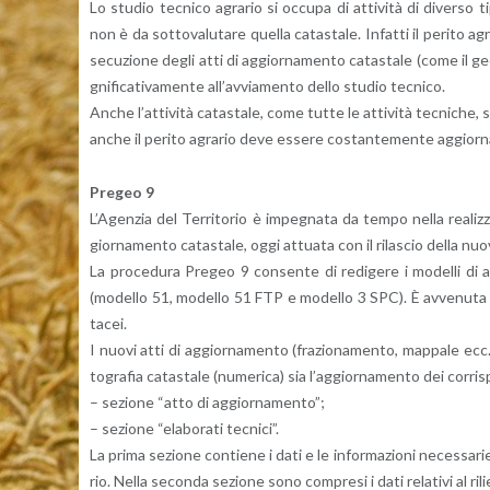
Lo stu­dio tec­ni­co agra­rio si oc­cu­pa di at­ti­vi­tà di di­ver­so 
non è da sot­to­va­lu­ta­re quel­la ca­ta­sta­le. In­fat­ti il pe­ri­to agr
se­cu­zio­ne degli atti di ag­gior­na­men­to ca­ta­sta­le (come il geo­
gni­fi­ca­ti­va­men­te al­l’av­via­men­to dello stu­dio tec­ni­co.
Anche l’at­ti­vi­tà ca­ta­sta­le, come tutte le at­ti­vi­tà tec­ni­che,
anche il pe­ri­to agra­rio deve es­se­re co­stan­te­men­te ag­gior­na
Pre­geo 9
L’A­gen­zia del Ter­ri­to­rio è im­pe­gna­ta da tempo nella rea­liz­za
gior­na­men­to ca­ta­sta­le, oggi at­tua­ta con il ri­la­scio della 
La pro­ce­du­ra Pre­geo 9 con­sen­te di re­di­ge­re i mo­del­li di ag­gi
(mo­del­lo 51, mo­del­lo 51 FTP e mo­del­lo 3 SPC). È av­ve­nu­ta qu
ta­cei.
I nuovi atti di ag­gior­na­men­to (fra­zio­na­men­to, map­pa­le ecc.
to­gra­fia ca­ta­sta­le (nu­me­ri­ca) sia l’ag­gior­na­men­to dei cor­ri­s
– se­zio­ne “atto di ag­gior­na­men­to”;
– se­zio­ne “ela­bo­ra­ti tec­ni­ci”.
La prima se­zio­ne con­tie­ne i dati e le in­for­ma­zio­ni ne­ces­sa­ri
rio. Nella se­con­da se­zio­ne sono com­pre­si i dati re­la­ti­vi al ri­li