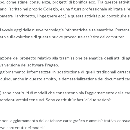
tipo, come stime, con­su­len­ze, pro­get­ti di bo­ni­fi­ca ecc. Tra que­ste at­ti­vi­
a­rio, iscrit­to nel pro­prio Col­le­gio, è una fi­gu­ra pro­fes­sio­na­le abi­li­ta­ta al­l’
me­tra, l’ar­chi­tet­to, l’in­ge­gne­re ecc.) e que­sta at­ti­vi­tà può con­tri­bui­re s
 si av­va­le oggi delle nuove tec­no­lo­gie in­for­ma­ti­che e te­le­ma­ti­che. Per­tan­
­to sul­l’e­vo­lu­zio­ne di que­ste nuove pro­ce­du­re as­si­sti­te dal com­pu­ter.
­zio­ne del pro­get­to re­la­ti­vo alla tra­smis­sio­ne te­le­ma­ti­ca degli atti di a
nuova ver­sio­ne del soft­ware Pre­geo.
or­na­men­to in­for­ma­tiz­za­ti in so­sti­tu­zio­ne di quel­li tra­di­zio­na­li car­ta­c
in­di, anche in que­sto am­bi­to, la de­ma­te­ria­liz­za­zio­ne dei do­cu­men­ti ca
) sono co­sti­tui­ti di mo­del­li che con­sen­to­no sia l’ag­gior­na­men­to della ca
pon­den­ti ar­chi­vi cen­sua­ri. Sono co­sti­tui­ti in­fat­ti di due se­zio­ni:
e per l’ag­gior­na­men­to del da­ta­ba­se car­to­gra­fi­co e am­mi­ni­stra­ti­vo-cen­su
e­vo con­te­nu­ti nei mo­del­li: