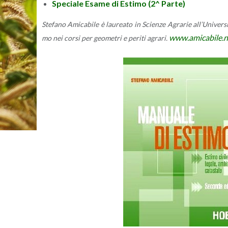
Spe­cia­le Esame di Esti­mo (2^ Parte)
Ste­fa­no Ami­ca­bi­le è lau­rea­to in Scien­ze Agra­rie al­l’U­ni­ver­s
www.​amicabile.​
mo nei corsi per geo­me­tri e pe­ri­ti agra­ri.