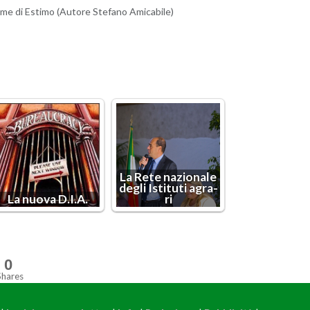
­me di Esti­mo (Au­to­re Ste­fa­no Ami­ca­bi­le)
La Rete na­zio­na­le
degli Isti­tu­ti agra­
La nuova D.I.A.
ri
0
Shares