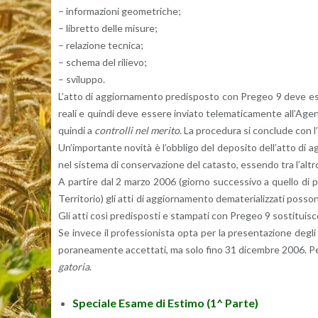
– in­for­ma­zio­ni geo­me­tri­che;
– li­bret­to delle mi­su­re;
– re­la­zio­ne tec­ni­ca;
– sche­ma del ri­lie­vo;
– svi­lup­po.
L’at­to di ag­gior­na­men­to pre­di­spo­sto con Pre­geo 9 deve es­se­r
reali e quin­di deve es­se­re in­via­to te­le­ma­ti­ca­men­te al­l’A­ge
quin­di a
con­trol­li nel me­ri­to
. La pro­ce­du­ra si con­clu­de con l’
Un’im­por­tan­te no­vi­tà è l’ob­bli­go del de­po­si­to del­l’at­to 
nel si­ste­ma di con­ser­va­zio­ne del ca­ta­sto, es­sen­do tra l’al­tr
A par­ti­re dal 2 marzo 2006 (gior­no suc­ces­si­vo a quel­lo di p
Ter­ri­to­rio) gli atti di ag­gior­na­men­to de­ma­te­ria­liz­za­ti pos­so
Gli atti così pre­di­spo­sti e stam­pa­ti con Pre­geo 9 so­sti­tui­sco
Se in­ve­ce il pro­fes­sio­ni­sta opta per la pre­sen­ta­zio­ne degli 
po­ra­nea­men­te ac­cet­ta­ti, ma solo fino 31 di­cem­bre 2006. P
ga­to­ria
.
Spe­cia­le Esame di Esti­mo (1^ Parte)