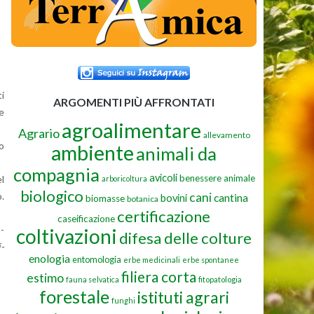
ti
ARGOMENTI PIÙ AFFRONTATI
e
agroalimentare
Agrario
allevamento
to
ambiente
animali da
compagnia
avicoli
benessere animale
el
arboricoltura
biologico
cani
o.
cantina
bovini
biomasse
botanica
certificazione
caseificazione
m­
coltivazioni
difesa delle colture
i­
enologia
entomologia
erbe medicinali
erbe spontanee
filiera corta
estimo
fauna selvatica
fitopatologia
forestale
istituti agrari
funghi