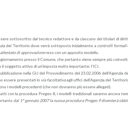
e sot­to­scrit­to dal tec­ni­co re­dat­to­re e da cia­scu­no dei ti­to­la­ri di di­rit­
n­zia del Ter­ri­to­rio dove verrà sot­to­po­sto ini­zial­men­te a
con­trol­li for­ma­li
at­te­sta­to di ap­pro­va­zio­ne
reso con un ap­po­si­to mo­del­lo.
di ag­gior­na­men­to pres­so il Co­mu­ne, che per­tan­to viene sem­pre più coin­vol­
o il sog­get­to at­ti­vo di un’im­po­sta molto im­por­tan­te: l’ICI.
ub­bli­ca­zio­ne nella GU del Prov­ve­di­men­to del 23.02.2006 del­l’A­gen­zia d
­no es­se­re pre­sen­ta­ti in
via fa­col­ta­ti­va
agli uf­fi­ci del­l’A­gen­zia del Ter­ri­to­ri
­no i mo­del­li pre­ce­den­ti (che non do­vran­no più es­se­re al­le­ga­ti).
atti con la pro­ce­du­ra Pre­geo 8, i mo­del­li tra­di­zio­na­li sa­ran­no an­co­ra te
er­tan­to
dal 1° gen­na­io 2007 la nuova pro­ce­du­ra Pre­geo 9 di­ven­te­rà ob­bl