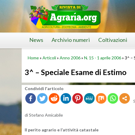
Skip
to
content
News
Archivio numeri
Coltivazioni
Home
»
Articoli
»
Anno 2006
»
N. 15 - 1 aprile 2006
»
3^ – 
3^ – Speciale Esame di Estimo
Con­di­vi­di l'ar­ti­co­lo
di Ste­fa­no Ami­ca­bi­le
Il pe­ri­to agra­rio e l’at­ti­vi­tà ca­ta­sta­le