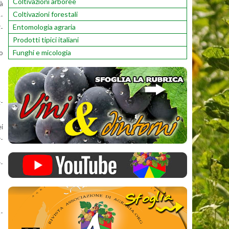
Coltivazioni arboree
tà
Coltivazioni forestali
e­
Entomologia agraria
i­
Prodotti tipici italiani
Funghi e micologia
to
g­
ei
r­
r­
a­