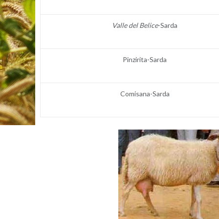
Valle del Be­li­ce
-Sar­da
Pin­zi­ri­ta-Sar­da
Co­mi­sa­na-Sar­da