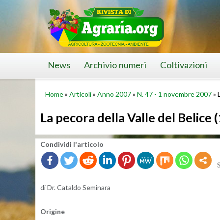
Skip
to
content
News
Archivio numeri
Coltivazioni
Home
»
Articoli
»
Anno 2007
»
N. 47 - 1 novembre 2007
»
La pecora della Valle del Belice 
Con­di­vi­di l'ar­ti­co­lo
di Dr. Ca­tal­do Se­mi­na­ra
Ori­gi­ne