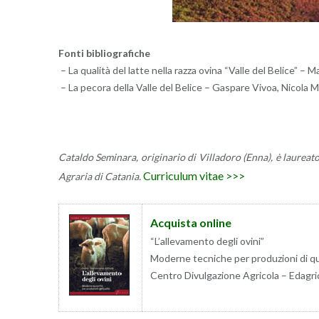
Fonti bi­blio­gra­fi­che
– La qua­li­tà del latte nella razza ovina “Valle del Be­li­ce” – M
– La pe­co­ra della Valle del Be­li­ce – Ga­spa­re Vivoa, Ni­co­la Ma­r
Ca­tal­do Se­mi­na­ra, ori­gi­na­rio di Vil­la­do­ro (Enna), è lau­rea
Cur­ri­cu­lum vitae >>>
Agra­ria di Ca­ta­nia.
Ac­qui­sta on­li­ne
“L’al­le­va­men­to degli ovini”
Mo­der­ne tec­ni­che per pro­du­zio­ni di qua
Cen­tro Di­vul­ga­zio­ne Agri­co­la – Eda­gri­