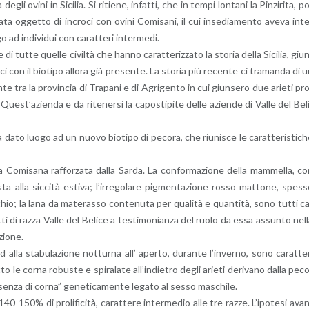
egli ovini in Si­ci­lia. Si ri­tie­ne, in­fat­ti, che in tempi lon­ta­ni la Pin­zi­ri­ta, p
a stata og­get­to di in­cro­ci con ovini Co­mi­sa­ni, il cui in­se­dia­men­to aveva in­t
 ad in­di­vi­dui con ca­rat­te­ri in­ter­me­di.
 di tutte quel­le ci­vil­tà che hanno ca­rat­te­riz­za­to la sto­ria della Si­ci­lia, giu
­ci con il bio­ti­po al­lo­ra già pre­sen­te. La sto­ria più re­cen­te ci tra­man­da di 
en­te tra la pro­vin­cia di Tra­pa­ni e di Agri­gen­to in cui giun­se­ro due arie­ti pr
Que­st’a­zien­da e da ri­te­ner­si la ca­po­sti­pi­te delle azien­de di Valle del Be­l
ha dato luogo ad un nuovo bio­ti­po di pe­co­ra, che riu­ni­sce le ca­rat­te­ri­sti­c
lla Co­mi­sa­na raf­for­za­ta dalla Sarda. La con­for­ma­zio­ne della mam­mel­la, c
­si­sta alla sic­ci­tà esti­va; l’ir­re­go­la­re pig­men­ta­zio­ne rosso mat­to­ne, spes­
oc­chio; la lana da ma­te­ras­so con­te­nu­ta per qua­li­tà e quan­ti­tà, sono tutti c
et­ti di razza Valle del Be­li­ce a te­sti­mo­nian­za del ruolo da essa as­sun­to nel
zio­ne.
lla sta­bu­la­zio­ne not­tur­na all’ aper­to, du­ran­te l’in­ver­no, sono ca­rat­te­
to le corna ro­bu­ste e spi­ra­la­te al­l’in­die­tro degli arie­ti de­ri­va­no dalla pe­c
 ”pre­sen­za di corna” ge­ne­ti­ca­men­te le­ga­to al sesso ma­schi­le.
140-150% di pro­li­fi­ci­tà, ca­rat­te­re in­ter­me­dio alle tre razze. L’i­po­te­si ava