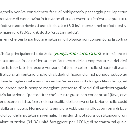
a­gnel­lo ve­ni­va con­si­de­ra­to fase di ob­bli­ga­to­rio pas­sag­gio per l’a­per­tu­
 pro­du­zio­ne di carne ovina in fun­zio­ne di una cre­scen­te ri­chie­sta so­prat­tut­
pe­rio­di ven­go­no ri­chie­sti agnel­li da latte (6-8 kg), men­tre nel pe­rio­do esti­
eso mag­gio­re (30-35 kg), detto “cra­sta­gned­du”.
re­ni che per la par­ti­co­la­re na­tu­ra mor­fo­lo­gi­ca non con­sen­to­no la col­ti­v
He­dy­sa­rum co­ro­na­rum
sti­tui­ta prin­ci­pal­men­te da Sulla (
), e in mi­su­ra m
u­tun­na­le in coin­ci­den­za con l’au­men­to delle tem­pe­ra­tu­re e del de­f
o­dot­ti. In esta­te le pe­co­re ven­go­no fatte pa­sco­la­re nelle stop­pie di gran
­li­ce si ali­men­ta­no anche di cla­do­di di fi­co­din­dia, nel pe­rio­do esti­vo a
ove le fo­glie di vite an­co­ra verdi e l’er­ba cre­sciu­ta lungo i fi­la­ri dei vi­gne­
ido­neo per la sem­pre mag­gio­re pre­sen­za di re­si­dui di an­ti­crit­to­ga­mi­c
i­zio lat­ta­zio­ne, “pe­co­re fre­sche”, se in­te­gra­to con con­cen­tra­ti (fave, orz
r pe­co­re in lat­ta­zio­ne, ed una ri­sa­li­ta della curva di lat­ta­zio­ne nelle co­si
alla pri­ma­ve­ra. Nei mesi di Gen­na­io e Feb­bra­io gli al­le­va­to­ri privi di ba
d’u­li­vo della po­ta­tu­ra in­ver­na­le. I re­si­dui di po­ta­tu­ra co­sti­tui­sco­no u
lo­re nu­tri­ti­vo (34-36 unità fo­rag­gie­re per 100 kg di so­stan­za tal quale