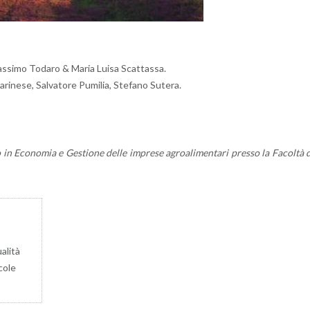
as­si­mo To­da­ro & Maria Luisa Scat­tas­sa.
i­ne­se, Sal­va­to­re Pu­mi­lia, Ste­fa­no Su­te­ra.
­to in Eco­no­mia e Ge­stio­ne delle im­pre­se agroa­li­men­ta­ri pres­so la Fa­col­tà 
­li­tà
co­le