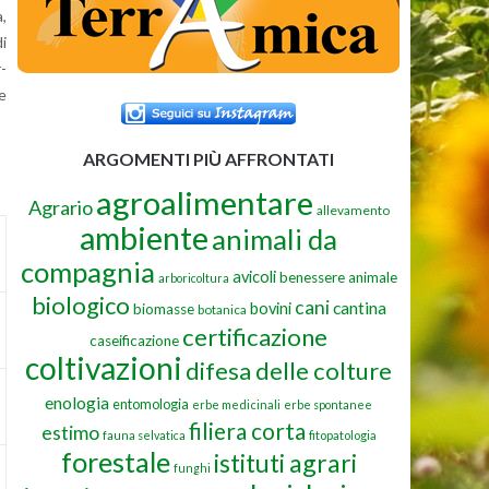
a,
di
r­
re
ARGOMENTI PIÙ AFFRONTATI
agroalimentare
Agrario
allevamento
ambiente
animali da
compagnia
avicoli
benessere animale
arboricoltura
biologico
cani
cantina
bovini
biomasse
botanica
certificazione
caseificazione
coltivazioni
difesa delle colture
enologia
entomologia
erbe medicinali
erbe spontanee
filiera corta
estimo
fauna selvatica
fitopatologia
forestale
istituti agrari
funghi