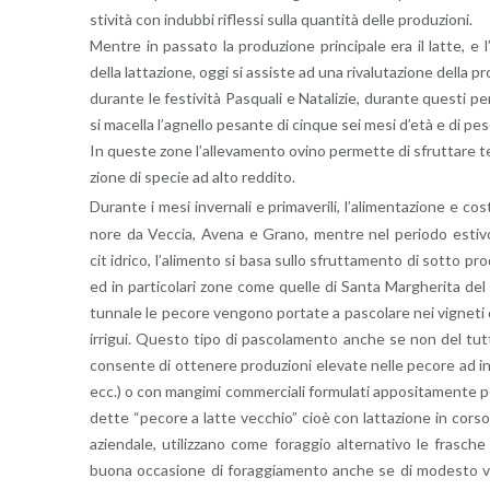
sti­vi­tà con in­dub­bi ri­fles­si sulla quan­ti­tà delle pro­du­zio­ni.
Men­tre in pas­sa­to la pro­du­zio­ne prin­ci­pa­le era il latte, e l’
della lat­ta­zio­ne, oggi si as­si­ste ad una ri­va­lu­ta­zio­ne della
du­ran­te le fe­sti­vi­tà Pa­squa­li e Na­ta­li­zie, du­ran­te que­sti 
si ma­cel­la l’a­gnel­lo pe­san­te di cin­que sei mesi d’età e di p
In que­ste zone l’al­le­va­men­to ovino per­met­te di sfrut­ta­re ter­
zio­ne di spe­cie ad alto red­di­to.
Du­ran­te i mesi in­ver­na­li e pri­ma­ve­ri­li, l’a­li­men­ta­zio­ne e co­
no­re da Vec­cia, Avena e Grano, men­tre nel pe­rio­do esti­vo-a
cit idri­co, l’a­li­men­to si basa sullo sfrut­ta­men­to di sotto pr
ed in par­ti­co­la­ri zone come quel­le di Santa Mar­ghe­ri­ta del Be
tun­na­le le pe­co­re ven­go­no por­ta­te a pa­sco­la­re nei vi­gne­ti d
ir­ri­gui. Que­sto tipo di pa­sco­la­men­to anche se non del tutto 
con­sen­te di ot­te­ne­re pro­du­zio­ni ele­va­te nelle pe­co­re ad in
ecc.) o con man­gi­mi com­mer­cia­li for­mu­la­ti ap­po­si­ta­men­te pe
det­te “pe­co­re a latte vec­chio” cioè con lat­ta­zio­ne in corso d
azien­da­le, uti­liz­za­no come fo­rag­gio al­ter­na­ti­vo le fra­sche 
buona oc­ca­sio­ne di fo­rag­gia­men­to anche se di mo­de­sto va­