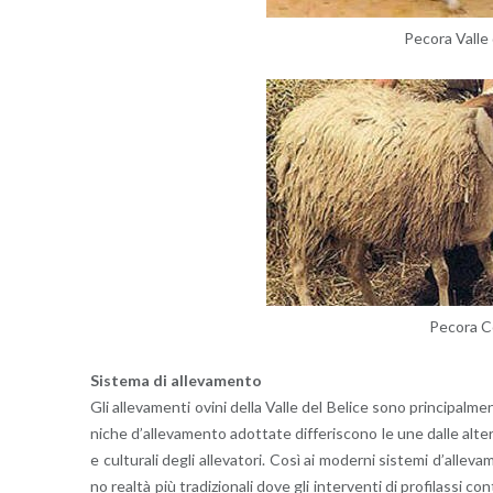
Pe­co­ra Valle d
Pe­co­ra C
Si­ste­ma di al­le­va­men­to
Gli al­le­va­men­ti ovini della Valle del Be­li­ce sono prin­ci­pal­men
ni­che d’al­le­va­men­to adot­ta­te dif­fe­ri­sco­no le une dalle al­te­r
e cul­tu­ra­li degli al­le­va­to­ri. Così ai mo­der­ni si­ste­mi d’al­le­v
no real­tà più tra­di­zio­na­li dove gli in­ter­ven­ti di pro­fi­las­si co