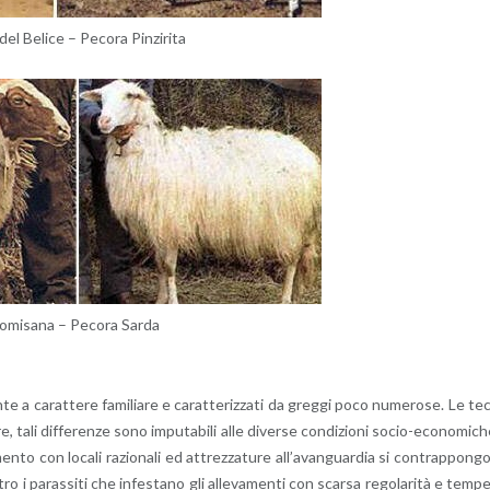
el Be­li­ce – Pe­co­ra Pin­zi­ri­ta
o­mi­sa­na – Pe­co­ra Sarda
­te a ca­rat­te­re fa­mi­lia­re e ca­rat­te­riz­za­ti da greg­gi poco nu­me­ro­se. Le te
e, tali dif­fe­ren­ze sono im­pu­ta­bi­li alle di­ver­se con­di­zio­ni so­cio-eco­no­mi­c
a­men­to con lo­ca­li ra­zio­na­li ed at­trez­za­tu­re al­l’a­van­guar­dia si con­trap­pon­g
n­tro i pa­ras­si­ti che in­fe­sta­no gli al­le­va­men­ti con scar­sa re­go­la­ri­tà e tem­p