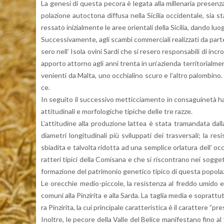
La ge­ne­si di que­sta pe­co­ra è le­ga­ta alla mil­le­na­ria pre­sen­za d
po­la­zio­ne au­toc­to­na dif­fu­sa nella Si­ci­lia oc­ci­den­ta­le, si
res­sa­to ini­zial­men­te le aree orien­ta­li della Si­ci­lia, dando luogo
Suc­ces­si­va­men­te, agli scam­bi com­mer­cia­li rea­liz­za­ti da parte
se­ro nell’ Isola ovini Sardi che si re­se­ro re­spon­sa­bi­li di in­cro
ap­por­to at­tor­no agli anni tren­ta in un’a­zien­da ter­ri­to­rial­m
ve­nien­ti da Malta, uno oc­chia­li­no scuro e l’al­tro pa­lom­bi­no. 
ce.
In se­gui­to il suc­ces­si­vo met­tic­cia­men­to in con­sa­gui­ne­tà 
at­ti­tu­di­na­li e mor­fo­lo­gi­che ti­pi­che delle tre razze.
L’at­ti­tu­di­ne alla pro­du­zio­ne lat­tea è stata tra­man­da­ta da
dia­me­tri lon­gi­tu­di­na­li più svi­lup­pa­ti dei tra­sver­sa­li; la re
sbia­di­ta e tal­vol­ta ri­dot­ta ad una sem­pli­ce or­la­tu­ra dell’ 
rat­te­ri ti­pi­ci della Co­mi­sa­na e che si ri­scon­tra­no nei sog­g
for­ma­zio­ne del pa­tri­mo­nio ge­ne­ti­co ti­pi­co di que­sta po­po­la­
Le orec­chie me­dio-pic­co­le, la re­si­sten­za al fred­do umido ed a
co­mu­ni alla Pin­zi­ri­ta e alla Sarda. La ta­glia media e so­prat­tut­
ra Pin­zi­ri­ta, la cui prin­ci­pa­le ca­rat­te­ri­sti­ca è il ca­rat­te­re
Inol­tre, le pe­co­re della Valle del Be­li­ce ma­ni­fe­sta­no fino al 