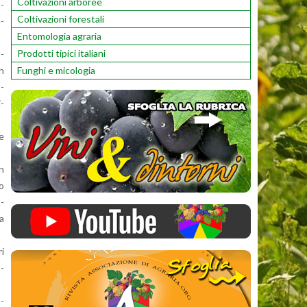
Coltivazioni arboree
o­
Coltivazioni forestali
e­
Entomologia agraria
Prodotti tipici italiani
n­
Funghi e micologia
un
o­
i­
he
on
so
a­
la
ri
o­
n­