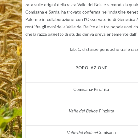
za­ta sulle ori­gi­ni della razza Valle del Be­li­ce se­con­do la quale
Co­mi­sa­na e Sarda, ha tro­va­to con­fer­ma nel­l’in­da­gi­ne ge­ne­ti
Pa­ler­mo in col­la­bo­ra­zio­ne con l’Os­ser­va­to­rio di Ge­ne­ti­ca A
ren­ti fra gli ovini della Valle del Be­li­ce e le tre po­po­la­zio­ni ch
che la razza og­get­to di stu­dio de­ri­va pre­va­len­te­men­te dall’ in
Tab. 1: di­stan­ze ge­ne­ti­che tra le razz
PO­PO­LA­ZIO­NE
Co­mi­sa­na-Pin­zi­ri­ta
Valle del Be­li­ce
-Pin­zi­ri­ta
Valle del Be­li­ce
-Co­mi­sa­na