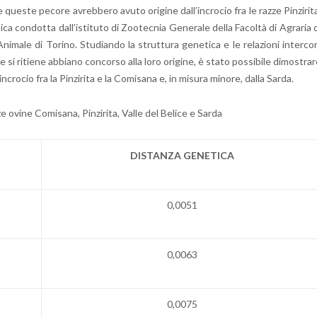
 que­ste pe­co­re avreb­be­ro avuto ori­gi­ne dal­l’in­cro­cio fra le razze Pin­zi­ri­t
­ca con­dot­ta dal­l’i­sti­tu­to di Zoo­tec­nia Ge­ne­ra­le della Fa­col­tà di Agra­ria 
ni­ma­le di To­ri­no. Stu­dian­do la strut­tu­ra ge­ne­ti­ca e le re­la­zio­ni in­ter­co
e si ri­tie­ne ab­bia­no con­cor­so alla loro ori­gi­ne, è stato pos­si­bi­le di­mo­stra­
­cro­cio fra la Pin­zi­ri­ta e la Co­mi­sa­na e, in mi­su­ra mi­no­re, dalla Sarda.
e ovine Co­mi­sa­na, Pin­zi­ri­ta, Valle del Be­li­ce e Sarda
DI­STAN­ZA GE­NE­TI­CA
0,0051
0,0063
0,0075