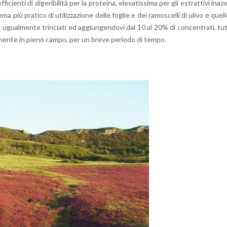
en­ti di di­ge­ri­bi­li­tà per la pro­tei­na, ele­va­tis­si­ma per gli estrat­ti­vi ina­z
­ste­ma più pra­ti­co di uti­liz­za­zio­ne delle fo­glie e dei ra­mo­scel­li di ulivo e quel­
glia ugual­men­te trin­cia­ti ed ag­giun­gen­do­vi dal 10 al 20% di con­cen­tra­ti, tu
et­ta­men­te in pieno campo, per un breve pe­rio­do di tempo.