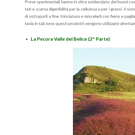
Prove spe­ri­men­ta­li hanno in oltre evi­den­zia­to dei buoni coef­fi­ci
ta­ti e scar­sa di­ge­ri­bi­li­tà per la cel­lu­lo­sa e per i gras­si. Il si
di sot­to­por­li a fine trin­cia­tu­ra e mi­sce­lar­li con fieno e pa­
ta­via in tali zone que­sti pro­dot­ti ven­go­no uti­liz­za­te di­r
La Pe­co­ra Valle del Be­li­ce (2^ Parte)