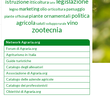
legislazione
istruzione
itticoltura
latte
marketing
olio
paesaggio
legno
orticoltura
politica
piante ornamentali
piante officinali
vino
agricola
saluti
sviluppo rurale
zootecnia
Network Agraria.org
Forum di Agraria.org
Agriturismo in Italia
Guide turistiche
Catalogo degli allevatori
Associazione di Agraria.org
Catalogo delle aziende agricole
Catalogo dei professionisti
Obiettivi di Agraria.org