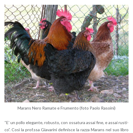
Ma­rans Nero Ra­ma­te e Fru­men­to (foto Paolo Ra­soi­ni)
“E’ un pollo ele­gan­te, ro­bu­sto, con os­sa­tu­ra assai fine, e assai ru­sti­
co”. Così la prof.​ssa Gia­va­ri­ni de­fi­ni­sce la razza Ma­rans nel suo libro