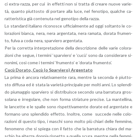
ci ex­tra-raz­za, per cui in ef­fet­ti non si trat­ta di crea­re nuove va­rie­
tà, quan­to piut­to­sto di por­ta­re alla luce, nel fe­no­ti­po, qual­che ca­
rat­te­ri­sti­ca già con­te­nu­ta nel ge­no­ti­po della razza.
Lo stan­dard ita­lia­no ri­co­no­sce uf­fi­cial­men­te ad oggi sol­tan­to le co­
lo­ra­zio­ni bian­ca, nera, nera ar­gen­ta­ta, nera ra­ma­ta, do­ra­ta fru­men­
to, fulva a coda nera, spar­vie­ro ar­gen­ta­ta.
Per la cor­ret­ta in­ter­pre­ta­zio­ne della de­scri­zio­ne delle varie co­lo­ra­
zio­ni che segue, i ter­mi­ni ‘spar­vie­ro’ e ‘cucù’ sono da con­si­de­ra­re si­
no­ni­mi, così come i ter­mi­ni ‘fru­men­to’ e ‘do­ra­ta fru­men­to’.
Cucù Do­ra­to, Cucù (o Spar­vie­ro) Ar­gen­ta­to
La prima è an­co­ra re­la­ti­va­men­te rara, men­tre la se­con­da è piut­to­
sto dif­fu­sa ed è stata la va­rie­tà prin­ci­pa­le per molti anni. Lo splen­di­
do piu­mag­gio spar­vie­ro si di­stri­bui­sce se­con­do una bar­ra­tu­ra gros­
so­la­na e ir­re­go­la­re, che non forma stria­tu­re pre­ci­se. La man­tel­li­na,
le lan­cet­te e le spal­le sono ri­spet­ti­va­men­te do­ra­te ed ar­gen­ta­te e
for­ma­no uno splen­di­do ef­fet­to. Inol­tre, come suc­ce­de nelle co­lo­
ra­zio­ni di que­sto tipo, i ma­schi sono molto più chia­ri delle fem­mi­ne,
fe­no­me­no che si spie­ga con il fatto che la bar­ra­tu­ra chia­ra del ma­
schio ha al­tez­za dop­pia ri­spet­to a quel­la scura, men­tre nella fem­mi­