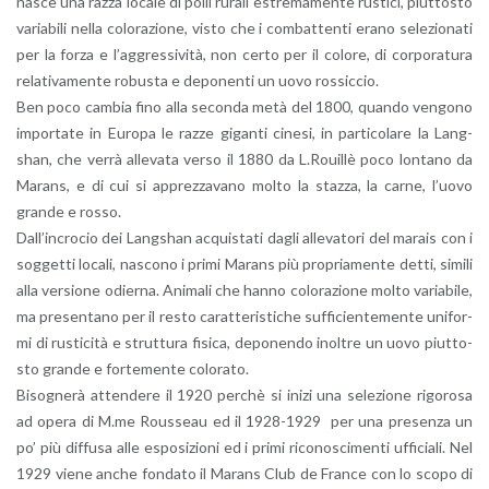
nasce una razza lo­ca­le di polli ru­ra­li estre­ma­men­te ru­sti­ci, piut­to­sto
va­ria­bi­li nella co­lo­ra­zio­ne, visto che i com­bat­ten­ti erano se­le­zio­na­ti
per la forza e l’ag­gres­si­vi­tà, non certo per il co­lo­re, di cor­po­ra­tu­ra
re­la­ti­va­men­te ro­bu­sta e de­po­nen­ti un uovo ros­sic­cio.
Ben poco cam­bia fino alla se­con­da metà del 1800, quan­do ven­go­no
im­por­ta­te in Eu­ro­pa le razze gi­gan­ti ci­ne­si, in par­ti­co­la­re la Lang­
shan, che verrà al­le­va­ta verso il 1880 da L.​Rouillè poco lon­ta­no da
Ma­rans, e di cui si ap­prez­za­va­no molto la staz­za, la carne, l’uo­vo
gran­de e rosso.
Dal­l’in­cro­cio dei Lang­shan ac­qui­sta­ti dagli al­le­va­to­ri del ma­rais con i
sog­get­ti lo­ca­li, na­sco­no i primi Ma­rans più pro­pria­men­te detti, si­mi­li
alla ver­sio­ne odier­na. Ani­ma­li che hanno co­lo­ra­zio­ne molto va­ria­bi­le,
ma pre­sen­ta­no per il resto ca­rat­te­ri­sti­che suf­fi­cien­te­men­te uni­for­
mi di ru­sti­ci­tà e strut­tu­ra fi­si­ca, de­po­nen­do inol­tre un uovo piut­to­
sto gran­de e for­te­men­te co­lo­ra­to.
Bi­so­gne­rà at­ten­de­re il 1920 per­chè si inizi una se­le­zio­ne ri­go­ro­sa
ad opera di M.​me Rous­seau ed il 1928-1929 per una pre­sen­za un
po’ più dif­fu­sa alle espo­si­zio­ni ed i primi ri­co­no­sci­men­ti uf­fi­cia­li. Nel
1929 viene anche fon­da­to il Ma­rans Club de Fran­ce con lo scopo di