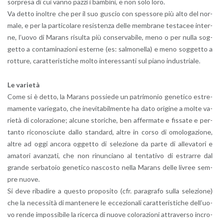
sor­pre­sa di cui vanno pazzi i bam­bi­ni, e non solo loro.
Va detto inol­tre che per il suo gu­scio con spes­so­re più alto del nor­
ma­le, e per la par­ti­co­la­re re­si­sten­za delle mem­bra­ne te­sta­cee in­ter­
ne, l’uo­vo di Ma­rans ri­sul­ta più con­ser­va­bi­le, meno o per nulla sog­
get­to a con­ta­mi­na­zio­ni ester­ne (es: sal­mo­nel­la) e meno sog­get­to a
rot­tu­re, ca­rat­te­ri­sti­che molto in­te­res­san­ti sul piano in­du­stria­le.
Le va­rie­tà
Come si è detto, la Ma­rans pos­sie­de un pa­tri­mo­nio ge­ne­ti­co estre­
ma­men­te va­rie­ga­to, che ine­vi­ta­bil­men­te ha dato ori­gi­ne a molte va­
rie­tà di co­lo­ra­zio­ne; al­cu­ne sto­ri­che, ben af­fer­ma­te e fis­sa­te e per­
tan­to ri­co­no­sciu­te dallo stan­dard, altre in corso di omo­lo­ga­zio­ne,
altre ad oggi an­co­ra og­get­to di se­le­zio­ne da parte di al­le­va­to­ri e
ama­to­ri avan­za­ti, che non ri­nun­cia­no al ten­ta­ti­vo di estrar­re dal
gran­de ser­ba­to­io ge­ne­ti­co na­sco­sto nella Ma­rans delle li­vree sem­
pre nuove.
Si deve ri­ba­di­re a que­sto pro­po­si­to (cfr. pa­ra­gra­fo sulla se­le­zio­ne)
che la ne­ces­si­tà di man­te­ne­re le ec­ce­zio­na­li ca­rat­te­ri­sti­che del­l’uo­
vo rende im­pos­si­bi­le la ri­cer­ca di nuove co­lo­ra­zio­ni at­tra­ver­so in­cro­