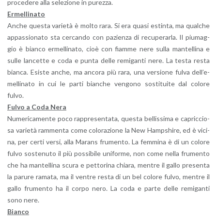
pro­ce­de­re alla se­le­zio­ne in pu­rez­za.
Er­mel­li­na­to
Anche que­sta va­rie­tà è molto rara. Si era quasi estin­ta, ma qual­che
ap­pas­sio­na­to sta cer­can­do con pa­zien­za di re­cu­pe­rar­la. Il piu­mag­
gio è bian­co er­mel­li­na­to, cioè con fiam­me nere sulla man­tel­li­na e
sulle lan­cet­te e coda e punta delle re­mi­gan­ti nere. La testa resta
bian­ca. Esi­ste anche, ma an­co­ra più rara, una ver­sio­ne fulva del­l’e­
mel­li­na­to in cui le parti bian­che ven­go­no so­sti­tui­te dal co­lo­re
fulvo.
Fulvo a Coda Nera
Nu­me­ri­ca­men­te poco rap­pre­sen­ta­ta, que­sta bel­lis­si­ma e ca­pric­cio­
sa va­rie­tà ram­men­ta come co­lo­ra­zio­ne la New Hamp­shi­re, ed è vi­ci­
na, per certi versi, alla Ma­rans fru­men­to. La fem­mi­na è di un co­lo­re
fulvo so­ste­nu­to il più pos­si­bi­le uni­for­me, non come nella fru­men­to
che ha man­tel­li­na scura e pet­to­ri­na chia­ra, men­tre il gallo pre­sen­ta
la pa­ru­re ra­ma­ta, ma il ven­tre resta di un bel co­lo­re fulvo, men­tre il
gallo fru­men­to ha il corpo nero. La coda e parte delle re­mi­gan­ti
sono nere.
Bian­co