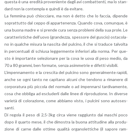
que­sta è una ere­di­tà pro­ve­nien­te dagli avi com­bat­ten­ti, ma lo stan­
dard non la con­tem­pla e quin­di è da evi­ta­re.
La fem­mi­na può chioc­cia­re, ma non è detto che lo fac­cia, di­pen­de
so­prat­tut­to dal ceppo di ap­par­te­nen­za. Quan­do cova, co­mun­que, è
una buona madre e si pren­de cura senza pro­ble­mi della sua prole. Le
ca­rat­te­ri­sti­che del­l’uo­vo (gran­dez­za, spes­so­re del gu­scio) osta­co­la­
no in qual­che mi­su­ra la na­sci­ta del pul­ci­no, il che si tra­du­ce tal­vol­ta
in per­cen­tua­li di schiu­sa leg­ger­men­te in­fe­rio­ri alla norma. Per que­
sto è im­por­tan­te se­le­zio­na­re per la cova le uova di peso medio, da
70 a 80 gram­mi, ben for­ma­te, senza asim­me­trie e di­fet­ti vi­si­bi­li.
L’im­pen­na­men­to e la cre­sci­ta del pul­ci­no sono ge­ne­ral­men­te ra­pi­di,
anche se ogni tanto ne ca­pi­ta­no al­cu­ni che ten­do­no a ri­ma­ne­re di
cor­po­ra­tu­ra più pic­co­la del nor­ma­le o ad im­pen­nar­si tar­di­va­men­te,
cosa che ob­bli­ga ad esclu­der­li dalle linee di ri­pro­du­zio­ne. In di­ver­se
va­rie­tà di co­lo­ra­zio­ne, come ab­bia­mo visto, i pul­ci­ni sono au­to­ses­
san­ti.
Di re­go­la il peso di 2,5-3kg circa viene rag­giun­to dai ma­schi poco
dopo il quar­to mese, il che di­mo­stra la buona at­ti­tu­di­ne alla pro­du­
zio­ne di carne dalle ot­ti­me qua­li­tà or­ga­no­let­ti­che (il sa­po­re ram­