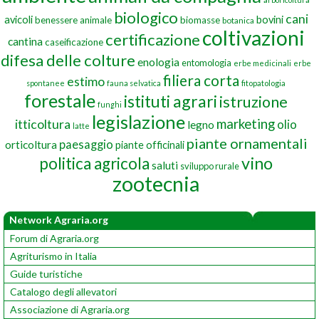
biologico
cani
avicoli
bovini
benessere animale
biomasse
botanica
coltivazioni
certificazione
cantina
caseificazione
difesa delle colture
enologia
entomologia
erbe medicinali
erbe
filiera corta
estimo
spontanee
fauna selvatica
fitopatologia
forestale
istituti agrari
istruzione
funghi
legislazione
marketing
itticoltura
olio
legno
latte
piante ornamentali
paesaggio
orticoltura
piante officinali
vino
politica agricola
saluti
sviluppo rurale
zootecnia
Network Agraria.org
Forum di Agraria.org
Agriturismo in Italia
Guide turistiche
Catalogo degli allevatori
Associazione di Agraria.org