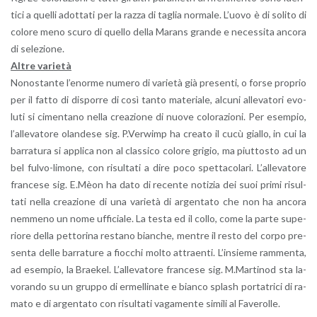
ti­ci a quel­li adot­ta­ti per la razza di ta­glia nor­ma­le. L’uo­vo è di so­li­to di
co­lo­re meno scuro di quel­lo della Ma­rans gran­de e ne­ces­si­ta an­co­ra
di se­le­zio­ne.
Altre va­rie­tà
No­no­stan­te l’e­nor­me nu­me­ro di va­rie­tà già pre­sen­ti, o forse pro­prio
per il fatto di di­spor­re di così tanto ma­te­ria­le, al­cu­ni al­le­va­to­ri evo­
lu­ti si ci­men­ta­no nella crea­zio­ne di nuove co­lo­ra­zio­ni. Per esem­pio,
l’al­le­va­to­re olan­de­se sig. P.​Verwimp ha crea­to il cucù gial­lo, in cui la
bar­ra­tu­ra si ap­pli­ca non al clas­si­co co­lo­re gri­gio, ma piut­to­sto ad un
bel ful­vo-li­mo­ne, con ri­sul­ta­ti a dire poco spet­ta­co­la­ri. L’al­le­va­to­re
fran­ce­se sig. E.Mèon ha dato di re­cen­te no­ti­zia dei suoi primi ri­sul­
ta­ti nella crea­zio­ne di una va­rie­tà di ar­gen­ta­to che non ha an­co­ra
nem­me­no un nome uf­fi­cia­le. La testa ed il collo, come la parte su­pe­
rio­re della pet­to­ri­na re­sta­no bian­che, men­tre il resto del corpo pre­
sen­ta delle bar­ra­tu­re a fioc­chi molto at­traen­ti. L’in­sie­me ram­men­ta,
ad esem­pio, la Brae­kel. L’al­le­va­to­re fran­ce­se sig. M.​Martinod sta la­
vo­ran­do su un grup­po di er­mel­li­na­te e bian­co splash por­ta­tri­ci di ra­
ma­to e di ar­gen­ta­to con ri­sul­ta­ti va­ga­men­te si­mi­li al Fa­ve­rol­le.