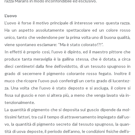
razza Ma­rans in modo in­con­fon­di­bi­le ed esclu­si­vo.
L’uo­vo
L’uo­vo è forse il mo­ti­vo prin­ci­pa­le di in­te­res­se verso que­sta razza.
Ha un aspet­to as­so­lu­ta­men­te spet­ta­co­la­re ed un co­lo­re rosso
unico, tanto che ve­den­do­ne per la prima volta uno di buona qua­li­tà,
viene spon­ta­neo escla­ma­re: “Ma è stato co­lo­ra­to!?!”.
In ef­fet­ti è pro­prio così, l’uo­vo è di­pin­to, ed il mae­stro pit­to­re che
pro­du­ce tanta me­ra­vi­glia è la gal­li­na stes­sa, che è do­ta­ta, a circa
dieci cen­ti­me­tri dalla fine del­l’o­vi­dot­to, di un tes­su­to spu­gno­so in
grado di se­cer­ne­re il pig­men­to co­lo­ran­te rosso fe­ga­to. Inol­tre il
muco che ri­co­pre l’uo­vo può con­fe­rir­gli un certo grado di lu­cen­tez­
za. Una volta che l’uo­vo è stato de­po­sto e si asciu­ga, il co­lo­re si
fissa sul gu­scio e non si al­te­ra più, a meno che venga la­va­to via in­
ten­zio­nal­men­te.
La quan­ti­tà di pig­men­to che si de­po­si­ta sul gu­scio di­pen­de da mol­
tis­si­mi fat­to­ri, tra cui il tempo di at­tra­ver­sa­men­to im­pie­ga­to dal­l’uo­
vo, la quan­ti­tà di pig­men­to se­cre­to dal tes­su­to spu­gno­so, la quan­
ti­tà di uova de­po­ste, il pe­rio­do del­l’an­no, le con­di­zio­ni fi­si­che del­l’o­