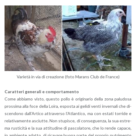
Va­rie­tà in via di crea­zio­ne (foto Ma­rans Club de Fran­ce)
Ca­rat­te­ri ge­ne­ra­li e com­por­ta­men­to
Come ab­bia­mo visto, que­sto pollo è ori­gi­na­rio della zona pa­lu­do­sa
pros­si­ma alla foce della Loira, espo­sta ai ge­li­di venti in­ver­na­li che di­
scen­do­no dal­l’Ar­ti­co at­tra­ver­so l’A­tlan­ti­co, ma con esta­ti tor­ri­de e
re­la­ti­va­men­te asciut­te. Non stu­pi­sce, di con­se­guen­za, la sua estre­
ma ru­sti­ci­tà e la sua at­ti­tu­di­ne di pa­sco­la­to­re, che lo rende ca­pa­ce,
in am­bien­te adat­to, di ri­ca­va­re buona parte del pro­prio nu­tri­men­to