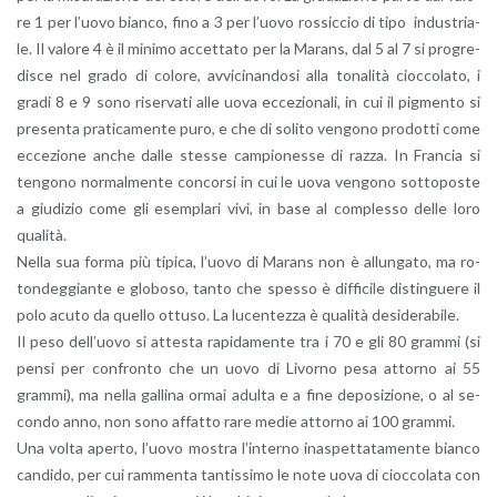
re 1 per l’uo­vo bian­co, fino a 3 per l’uo­vo ros­sic­cio di tipo in­du­stria­
le. Il va­lo­re 4 è il mi­ni­mo ac­cet­ta­to per la Ma­rans, dal 5 al 7 si pro­gre­
di­sce nel grado di co­lo­re, av­vi­ci­nan­do­si alla to­na­li­tà cioc­co­la­to, i
gradi 8 e 9 sono ri­ser­va­ti alle uova ec­ce­zio­na­li, in cui il pig­men­to si
pre­sen­ta pra­ti­ca­men­te puro, e che di so­li­to ven­go­no pro­dot­ti come
ec­ce­zio­ne anche dalle stes­se cam­pio­nes­se di razza. In Fran­cia si
ten­go­no nor­mal­men­te con­cor­si in cui le uova ven­go­no sot­to­po­ste
a giu­di­zio come gli esem­pla­ri vivi, in base al com­ples­so delle loro
qua­li­tà.
Nella sua forma più ti­pi­ca, l’uo­vo di Ma­rans non è al­lun­ga­to, ma ro­
ton­deg­gian­te e glo­bo­so, tanto che spes­so è dif­fi­ci­le di­stin­gue­re il
polo acuto da quel­lo ot­tu­so. La lu­cen­tez­za è qua­li­tà de­si­de­ra­bi­le.
Il peso del­l’uo­vo si at­te­sta ra­pi­da­men­te tra i 70 e gli 80 gram­mi (si
pensi per con­fron­to che un uovo di Li­vor­no pesa at­tor­no ai 55
gram­mi), ma nella gal­li­na ormai adul­ta e a fine de­po­si­zio­ne, o al se­
con­do anno, non sono af­fat­to rare medie at­tor­no ai 100 gram­mi.
Una volta aper­to, l’uo­vo mo­stra l’in­ter­no ina­spet­ta­ta­men­te bian­co
can­di­do, per cui ram­men­ta tan­tis­si­mo le note uova di cioc­co­la­ta con