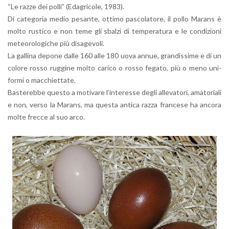
“Le razze dei polli” (Eda­gri­co­le, 1983).
Di ca­te­go­ria medio pe­san­te, ot­ti­mo pa­sco­la­to­re, il pollo Ma­rans è
molto ru­sti­co e non teme gli sbal­zi di tem­pe­ra­tu­ra e le con­di­zio­ni
me­teo­ro­lo­gi­che più di­sa­ge­vo­li.
La gal­li­na de­po­ne dalle 160 alle 180 uova annue, gran­dis­si­me e di un
co­lo­re rosso rug­gi­ne molto ca­ri­co o rosso fe­ga­to, più o meno uni­
for­mi o mac­chiet­ta­te.
Ba­ste­reb­be que­sto a mo­ti­va­re l’in­te­res­se degli al­le­va­to­ri, ama­to­ria­li
e non, verso la Ma­rans, ma que­sta an­ti­ca razza fran­ce­se ha an­co­ra
molte frec­ce al suo arco.