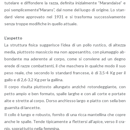
tu­te­la­re e dif­fon­de­re la razza, de­fi­ni­ta ini­zial­men­te “Ma­ran­dai­se” e
poi sem­pli­ce­men­te”Ma­rans”, dal nome del luogo di ori­gi­ne. Lo stan­
dard viene ap­pro­va­to nel 1931 e si tra­sfor­ma suc­ces­si­va­men­te
senza trop­pe mo­di­fi­che in quel­lo at­tua­le.
L’a­spet­to
La strut­tu­ra fi­si­ca sug­ge­ri­sce l’i­dea di un pollo ru­sti­co, di al­tez­za
media, piut­to­sto mas­sic­cio ma non ap­pe­san­ti­to, con piu­mag­gio ab­
bon­dan­te ma ade­ren­te al corpo, come si con­vie­ne ad un degno
erede di razze com­bat­ten­ti, il che ma­sche­ra in qual­che modo il suo
peso reale, che se­con­do lo stan­dard fran­ce­se, è di 3,5-4 Kg per il
gallo e di 2,6-3,2 Kg per la gal­li­na.
Il corpo ri­sul­ta piut­to­sto al­lun­ga­to an­zi­ché ro­ton­deg­gian­te, con
petto ampio e ben for­ma­to, spal­le lar­ghe e con ali corte e por­ta­te
alte e stret­te al corpo. Dorso an­ch’es­so largo e piat­to con sella ben
guar­ni­ta di lan­cet­te.
Il collo è lungo e ro­bu­sto, for­ni­to di una ricca man­tel­li­na che copre
anche le spal­le. Tende ti­pi­ca­men­te a flet­ter­si al­l’a­pi­ce, verso il cra­
nio, so­prat­tut­to nella fem­mi­na.