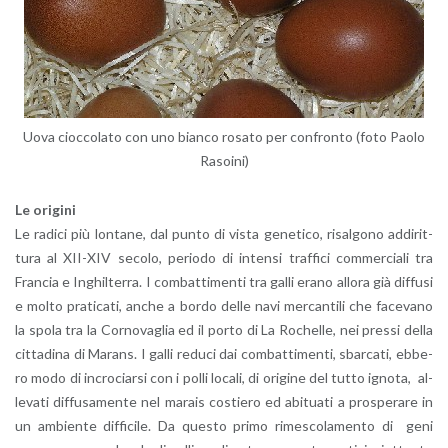
Uova cioc­co­la­to con uno bian­co ro­sa­to per con­fron­to (foto Paolo
Ra­soi­ni)
Le ori­gi­ni
Le ra­di­ci più lon­ta­ne, dal punto di vista ge­ne­ti­co, ri­sal­go­no ad­di­rit­
tu­ra al XII-XIV se­co­lo, pe­rio­do di in­ten­si traf­fi­ci com­mer­cia­li tra
Fran­cia e In­ghil­ter­ra. I com­bat­ti­men­ti tra galli erano al­lo­ra già dif­fu­si
e molto pra­ti­ca­ti, anche a bordo delle navi mer­can­ti­li che fa­ce­va­no
la spola tra la Cor­no­va­glia ed il porto di La Ro­chel­le, nei pres­si della
cit­ta­di­na di Ma­rans. I galli re­du­ci dai com­bat­ti­men­ti, sbar­ca­ti, eb­be­
ro modo di in­cro­ciar­si con i polli lo­ca­li, di ori­gi­ne del tutto igno­ta, al­
le­va­ti dif­fu­sa­men­te nel ma­rais co­stie­ro ed abi­tua­ti a pro­spe­ra­re in
un am­bien­te dif­fi­ci­le. Da que­sto primo ri­me­sco­la­men­to di geni