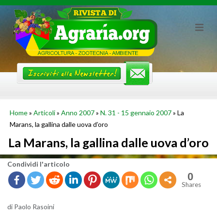
Skip
to
content
Home
»
Articoli
»
Anno 2007
»
N. 31 - 15 gennaio 2007
»
La
Marans, la gallina dalle uova d’oro
La Marans, la gallina dalle uova d’oro
Con­di­vi­di l'ar­ti­co­lo
0
Shares
di Paolo Ra­soi­ni