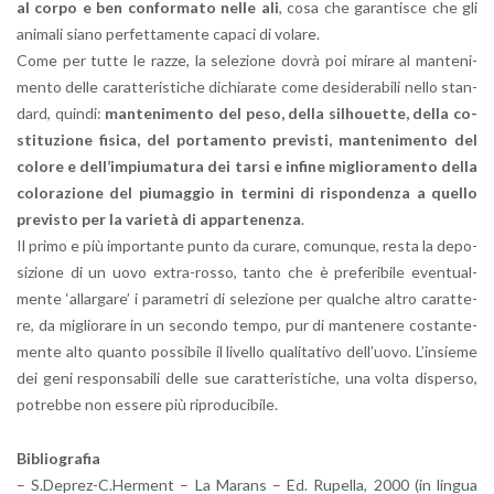
al corpo e ben con­for­ma­to nelle ali
, cosa che ga­ran­ti­sce che gli
ani­ma­li siano per­fet­ta­men­te ca­pa­ci di vo­la­re.
Come per tutte le razze, la se­le­zio­ne dovrà poi mi­ra­re al man­te­ni­
men­to delle ca­rat­te­ri­sti­che di­chia­ra­te come de­si­de­ra­bi­li nello stan­
dard, quin­di:
man­te­ni­men­to del peso, della si­lhouet­te, della co­
sti­tu­zio­ne fi­si­ca, del por­ta­men­to pre­vi­sti, man­te­ni­men­to del
co­lo­re e del­l’im­piu­ma­tu­ra dei tarsi e in­fi­ne mi­glio­ra­men­to della
co­lo­ra­zio­ne del piu­mag­gio in ter­mi­ni di ri­spon­den­za a quel­lo
pre­vi­sto per la va­rie­tà di ap­par­te­nen­za
.
Il primo e più im­por­tan­te punto da cu­ra­re, co­mun­que, resta la de­po­
si­zio­ne di un uovo ex­tra-ros­so, tanto che è pre­fe­ri­bi­le even­tual­
men­te ‘al­lar­ga­re’ i pa­ra­me­tri di se­le­zio­ne per qual­che altro ca­rat­te­
re, da mi­glio­ra­re in un se­con­do tempo, pur di man­te­ne­re co­stan­te­
men­te alto quan­to pos­si­bi­le il li­vel­lo qua­li­ta­ti­vo del­l’uo­vo. L’in­sie­me
dei geni re­spon­sa­bi­li delle sue ca­rat­te­ri­sti­che, una volta di­sper­so,
po­treb­be non es­se­re più ri­pro­du­ci­bi­le.
Bi­blio­gra­fia
– S.​Deprez-​C.​Herment – La Ma­rans – Ed. Ru­pel­la, 2000 (in lin­gua