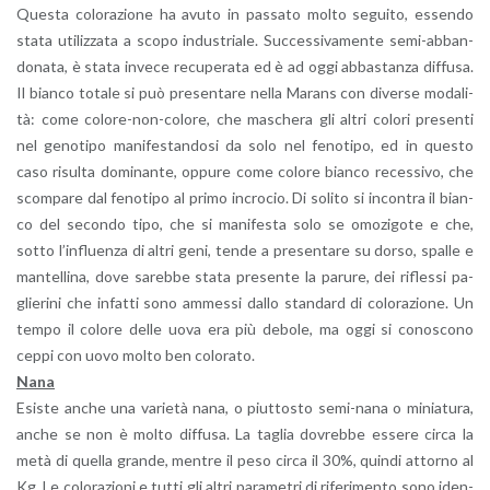
Que­sta co­lo­ra­zio­ne ha avuto in pas­sa­to molto se­gui­to, es­sen­do
stata uti­liz­za­ta a scopo in­du­stria­le. Suc­ces­si­va­men­te se­mi-ab­ban­
do­na­ta, è stata in­ve­ce re­cu­pe­ra­ta ed è ad oggi ab­ba­stan­za dif­fu­sa.
Il bian­co to­ta­le si può pre­sen­ta­re nella Ma­rans con di­ver­se mo­da­li­
tà: come co­lo­re-non-co­lo­re, che ma­sche­ra gli altri co­lo­ri pre­sen­ti
nel ge­no­ti­po ma­ni­fe­stan­do­si da solo nel fe­no­ti­po, ed in que­sto
caso ri­sul­ta do­mi­nan­te, op­pu­re come co­lo­re bian­co re­ces­si­vo, che
scom­pa­re dal fe­no­ti­po al primo in­cro­cio. Di so­li­to si in­con­tra il bian­
co del se­con­do tipo, che si ma­ni­fe­sta solo se omo­zi­go­te e che,
sotto l’in­fluen­za di altri geni, tende a pre­sen­ta­re su dorso, spal­le e
man­tel­li­na, dove sa­reb­be stata pre­sen­te la pa­ru­re, dei ri­fles­si pa­
glie­ri­ni che in­fat­ti sono am­mes­si dallo stan­dard di co­lo­ra­zio­ne. Un
tempo il co­lo­re delle uova era più de­bo­le, ma oggi si co­no­sco­no
ceppi con uovo molto ben co­lo­ra­to.
Nana
Esi­ste anche una va­rie­tà nana, o piut­to­sto se­mi-na­na o mi­nia­tu­ra,
anche se non è molto dif­fu­sa. La ta­glia do­vreb­be es­se­re circa la
metà di quel­la gran­de, men­tre il peso circa il 30%, quin­di at­tor­no al
Kg. Le co­lo­ra­zio­ni e tutti gli altri pa­ra­me­tri di ri­fe­ri­men­to sono iden­