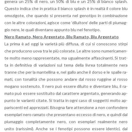
ge­ne­ra un 25% di nero, un 50% di blu e un 25% di bian­co splash.
Que­sto in­di­ca che in pra­ti­ca il bian­co splash è in real­tà il co­lo­re blu
omo­zi­go­te, che quan­do si pre­sen­ta nel ge­no­ti­po in com­bi­na­zio­ne
con le altre co­lo­ra­zio­ni, agi­sce come ‘di­lui­to­re’ delle parti di piu­mag­
gio nere, le quali di­ven­ta­no ap­pun­to blu nel fe­no­ti­po.
Nero Ra­ma­to, Nero Ar­gen­ta­to, Blu Ra­ma­to, Blu Ar­gen­ta­to
La prima è ad oggi la va­rie­tà più dif­fu­sa, di cui si co­no­sco­no stir­pi
che pro­du­co­no uova tra le più co­lo­ra­te. Le altre sono nu­me­ri­ca­men­
te molto meno rap­pre­sen­ta­te, ma ugual­men­te af­fa­sci­nan­ti. Si trat­
ta in de­fi­ni­ti­va di va­ria­zio­ni sul tema della li­vrea to­tal­men­te nera
tran­ne che per la man­tel­li­na e, nel gallo anche il dorso e le spal­le ra­
ma­ti, con to­na­li­tà che pos­so­no an­da­re dal rosso rug­gi­ne al rosso
mo­ga­no so­ste­nu­to. Il nero può es­se­re di­lui­to e di­ven­ta­re blu, il ra­
ma­to può es­se­re so­sti­tui­to dal ca­rat­te­re ar­gen­ta­to, ge­ne­ran­do ap­
pun­to le va­rian­ti ci­ta­te. Si trat­ta in ogni caso di sog­get­ti molto ap­
pa­ri­scen­ti ed ap­prez­za­ti. Bi­so­gna fare at­ten­zio­ne a non con­fon­de­re
esem­pla­ri nero ra­ma­to che pre­sen­ta­no ec­ces­so di nero, e quin­di dal
piu­mag­gio com­ple­ta­men­te nero, con esem­pla­ri real­men­te nero
unito (ra­ris­si­mi). Anche se i fe­no­ti­pi pos­so­no es­se­re iden­ti­ci, dal