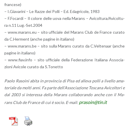
fran­ce­se)
– I.​Giavarini – Le Razze dei Polli – Ed. Eda­gri­co­le, 1983
– F.​Focardi – Il co­lo­re delle uova nella Ma­rans – Avi­col­tu­ra/Avi­col­tu­
ra n.11 Lug.-Set.2004
– www.​marans.​eu – sito uf­fi­cia­le del Ma­rans Club de Fran­ce cu­ra­to
da C.​Herment (anche pa­gi­ne in ita­lia­no)
– www.​marans.​be – sito sulla Ma­rans cu­ra­to da C.​Veltenaar (anche
pa­gi­ne in ita­lia­no)
– www.​fiav.​info – sito uf­fi­cia­le della Fe­de­ra­zio­ne Ita­lia­na As­so­cia­
zio­ni Avi­co­le cu­ra­to da S.​Tonetto
Paolo Ra­soi­ni abita in pro­vin­cia di Pisa ed al­le­va polli a li­vel­lo ama­
to­ria­le da molti anni. Fa parte del­l’As­so­cia­zio­ne To­sca­na Avi­col­to­ri e
dal 2003 si in­te­res­sa della Ma­rans col­la­bo­ran­do anche con il Ma­
pra­soin@​tin.​it
rans Club de Fran­ce di cui è socio. E-mail: