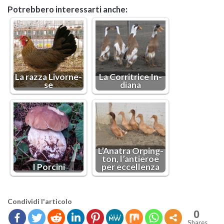
Po­treb­be­ro in­te­res­sar­ti anche:
La razza Li­vor­ne­
La Cor­ri­tri­ce In­
se
dia­na
L’A­na­tra Or­ping­
ton, l’an­tie­roe
I Por­ci­ni
per ec­cel­len­za
Con­di­vi­di l'ar­ti­co­lo
0
Shares