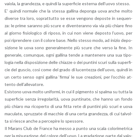
va­io­la, la gran­dez­za, e quin­di la su­per­fi­cie ester­na del­l’uo­vo stes­so.
E’ quin­di nor­ma­le che la stes­sa gal­li­na de­pon­ga uova anche molto
di­ver­se tra loro, so­prat­tut­to se esse ven­go­no de­po­ste in se­quen­
za: le prime sa­ran­no più scure e di­ven­te­ran­no via via più chia­re fino
al gior­no fi­sio­lo­gi­co di ri­po­so, in cui non viene de­po­sto l’uo­vo, per
poi ri­pren­de­re con il co­lo­re base. Nello stes­so modo, ad ini­zio de­po­
si­zio­ne le uova sono ge­ne­ral­men­te più scure che verso la fine. In
ge­ne­ra­le, co­mun­que, ogni gal­li­na tende a man­te­ne­re una sua ti­po­
lo­gia nella di­spo­si­zio­ne delle chiaz­ze o dei pun­ti­ni scuri sulla su­per­fi­
cie del gu­scio, così come del grado di lu­cen­tez­za del­l’uo­vo, quin­di in
un certo senso ogni gal­li­na ‘fir­ma’ le sue crea­zio­ni, per l’oc­chio at­
ten­to del­l’al­le­va­to­re.
Esi­sto­no uova molto uni­for­mi, in cui il pig­men­to si spal­ma su tutta la
su­per­fi­cie senza ir­re­go­la­ri­tà, uova pun­ti­na­te, che hanno un fondo
più chia­ro ma ri­co­per­to di una fitta rete di pun­ti­ni più scuri e uova
ma­cu­la­te, spruz­za­te di mac­chie di una certa gran­dez­za, di cui tal­vol­
ta si rie­sce anche a per­ce­pi­re lo spes­so­re.
Il Ma­rans Club de Fran­ce ha messo a punto una scala co­lo­ri­me­tri­ca
per la mi­su­ra­zio­ne del co­lo­re del­l’uo­vo. La gra­da­zio­ne parte dal va­lo­