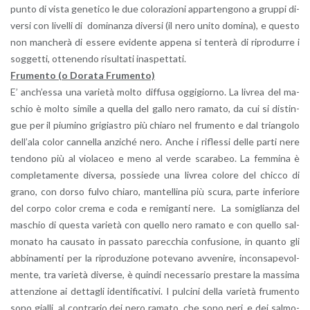
punto di vista ge­ne­ti­co le due co­lo­ra­zio­ni ap­par­ten­go­no a grup­pi di­
ver­si con li­vel­li di do­mi­nan­za di­ver­si (il nero unito do­mi­na), e que­sto
non man­che­rà di es­se­re evi­den­te ap­pe­na si ten­te­rà di ri­pro­dur­re i
sog­get­ti, ot­te­nen­do ri­sul­ta­ti ina­spet­ta­ti.
Fru­men­to (o Do­ra­ta Fru­men­to)
E’ an­ch’es­sa una va­rie­tà molto dif­fu­sa og­gi­gior­no. La li­vrea del ma­
schio è molto si­mi­le a quel­la del gallo nero ra­ma­to, da cui si di­stin­
gue per il piu­mi­no gri­gia­stro più chia­ro nel fru­men­to e dal trian­go­lo
del­l’a­la color can­nel­la an­zi­ché nero. Anche i ri­fles­si delle parti nere
ten­do­no più al vio­la­ceo e meno al verde sca­ra­beo. La fem­mi­na è
com­ple­ta­men­te di­ver­sa, pos­sie­de una li­vrea co­lo­re del chic­co di
grano, con dorso fulvo chia­ro, man­tel­li­na più scura, parte in­fe­rio­re
del corpo color crema e coda e re­mi­gan­ti nere. La so­mi­glian­za del
ma­schio di que­sta va­rie­tà con quel­lo nero ra­ma­to e con quel­lo sal­
mo­na­to ha cau­sa­to in pas­sa­to pa­rec­chia con­fu­sio­ne, in quan­to gli
ab­bi­na­men­ti per la ri­pro­du­zio­ne po­te­va­no av­ve­ni­re, in­con­sa­pe­vol­
men­te, tra va­rie­tà di­ver­se, è quin­di ne­ces­sa­rio pre­sta­re la mas­si­ma
at­ten­zio­ne ai det­ta­gli iden­ti­fi­ca­ti­vi. I pul­ci­ni della va­rie­tà fru­men­to
sono gial­li, al con­tra­rio dei nero ra­ma­to, che sono neri, e dei sal­mo­