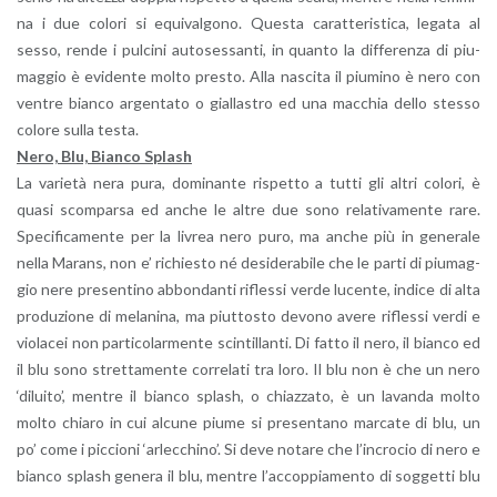
na i due co­lo­ri si equi­val­go­no. Que­sta ca­rat­te­ri­sti­ca, le­ga­ta al
sesso, rende i pul­ci­ni au­to­ses­san­ti, in quan­to la dif­fe­ren­za di piu­
mag­gio è evi­den­te molto pre­sto. Alla na­sci­ta il piu­mi­no è nero con
ven­tre bian­co ar­gen­ta­to o gial­la­stro ed una mac­chia dello stes­so
co­lo­re sulla testa.
Nero, Blu, Bian­co Splash
La va­rie­tà nera pura, do­mi­nan­te ri­spet­to a tutti gli altri co­lo­ri, è
quasi scom­par­sa ed anche le altre due sono re­la­ti­va­men­te rare.
Spe­ci­fi­ca­men­te per la li­vrea nero puro, ma anche più in ge­ne­ra­le
nella Ma­rans, non e’ ri­chie­sto né de­si­de­ra­bi­le che le parti di piu­mag­
gio nere pre­sen­ti­no ab­bon­dan­ti ri­fles­si verde lu­cen­te, in­di­ce di alta
pro­du­zio­ne di me­la­ni­na, ma piut­to­sto de­vo­no avere ri­fles­si verdi e
vio­la­cei non par­ti­co­lar­men­te scin­til­lan­ti. Di fatto il nero, il bian­co ed
il blu sono stret­ta­men­te cor­re­la­ti tra loro. Il blu non è che un nero
‘di­lui­to’, men­tre il bian­co splash, o chiaz­za­to, è un la­van­da molto
molto chia­ro in cui al­cu­ne piume si pre­sen­ta­no mar­ca­te di blu, un
po’ come i pic­cio­ni ‘ar­lec­chi­no’. Si deve no­ta­re che l’in­cro­cio di nero e
bian­co splash ge­ne­ra il blu, men­tre l’ac­cop­pia­men­to di sog­get­ti blu