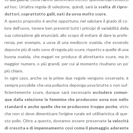
ad hoc. Un’al­tra re­go­la di se­le­zio­ne, quin­di, sarà la
scel­ta di ri­pro­
dut­to­ri, so­prat­tut­to galli, nati da uova molto scure
.
A que­sto pro­po­si­to è anche op­por­tu­no, nel va­lu­ta­re il grado di co­
lo­re del­l’uo­vo, te­ne­re ben pre­sen­ti tutti i prin­ci­pi di va­ria­bi­li­tà della
sua co­lo­ra­zio­ne già enun­cia­ti, allo scopo di evi­ta­re di dare la pre­fe­
ren­za, per esem­pio, a uova di una me­dio­cre ova­io­la, che es­sen­do
de­po­ste più di rado sono di re­go­la più scure, ri­spet­to a quel­le di una
buona ova­io­la, che ma­ga­ri ne pro­du­ce di al­tret­tan­to scure, ma in
mag­gior nu­me­ro, o più gran­di, per cui al mo­men­to ri­sul­ta­no un po’
più chia­re.
In ogni caso, anche se le prime due re­go­le ven­go­no os­ser­va­te, è
sem­pre pos­si­bi­le che una pol­la­stra de­pon­ga uova brut­te o non suf­
fi­cien­te­men­te scure, dun­que sarà ne­ces­sa­rio
esclu­de­re co­mun­
que dalla se­le­zio­ne le fem­mi­ne che pro­du­co­no uova non nello
stan­dard e anche quel­le che ne pro­du­co­no trop­po poche
, visto
che non si deve di­men­ti­ca­re l’o­ri­gi­ne ru­ra­le ed uti­li­ta­ri­sti­ca di que­
sto pollo. Oltre a que­sto, do­vran­no es­se­re pre­ser­va­te
la ve­lo­ci­tà
di cre­sci­ta e di im­pen­na­men­to così come il piu­mag­gio ade­ren­te