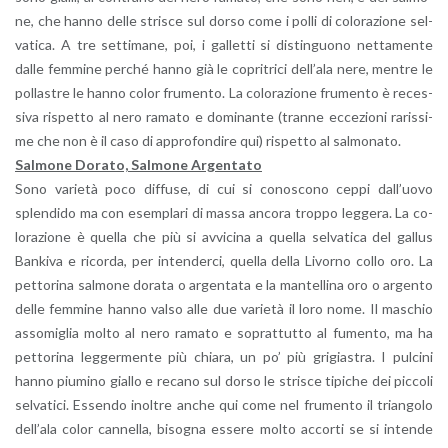
ne, che hanno delle stri­sce sul dorso come i polli di co­lo­ra­zio­ne sel­
va­ti­ca. A tre set­ti­ma­ne, poi, i gal­let­ti si di­stin­guo­no net­ta­men­te
dalle fem­mi­ne per­ché hanno già le co­pri­tri­ci del­l’a­la nere, men­tre le
pol­la­stre le hanno color fru­men­to. La co­lo­ra­zio­ne fru­men­to è re­ces­
si­va ri­spet­to al nero ra­ma­to e do­mi­nan­te (tran­ne ec­ce­zio­ni ra­ris­si­
me che non è il caso di ap­pro­fon­di­re qui) ri­spet­to al sal­mo­na­to.
Sal­mo­ne Do­ra­to, Sal­mo­ne Ar­gen­ta­to
Sono va­rie­tà poco dif­fu­se, di cui si co­no­sco­no ceppi dal­l’uo­vo
splen­di­do ma con esem­pla­ri di massa an­co­ra trop­po leg­ge­ra. La co­
lo­ra­zio­ne è quel­la che più si av­vi­ci­na a quel­la sel­va­ti­ca del gal­lus
Ban­ki­va e ri­cor­da, per in­ten­der­ci, quel­la della Li­vor­no collo oro. La
pet­to­ri­na sal­mo­ne do­ra­ta o ar­gen­ta­ta e la man­tel­li­na oro o ar­gen­to
delle fem­mi­ne hanno valso alle due va­rie­tà il loro nome. Il ma­schio
as­so­mi­glia molto al nero ra­ma­to e so­prat­tut­to al fu­men­to, ma ha
pet­to­ri­na leg­ger­men­te più chia­ra, un po’ più gri­gia­stra. I pul­ci­ni
hanno piu­mi­no gial­lo e re­ca­no sul dorso le stri­sce ti­pi­che dei pic­co­li
sel­va­ti­ci. Es­sen­do inol­tre anche qui come nel fru­men­to il trian­go­lo
del­l’a­la color can­nel­la, bi­so­gna es­se­re molto ac­cor­ti se si in­ten­de