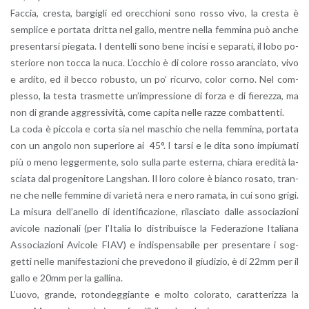
Fac­cia, cre­sta, bar­gi­gli ed orec­chio­ni sono rosso vivo, la cre­sta è
sem­pli­ce e por­ta­ta drit­ta nel gallo, men­tre nella fem­mi­na può anche
pre­sen­tar­si pie­ga­ta. I den­tel­li sono bene in­ci­si e se­pa­ra­ti, il lobo po­
ste­rio­re non tocca la nuca. L’oc­chio è di co­lo­re rosso aran­cia­to, vivo
e ar­di­to, ed il becco ro­bu­sto, un po’ ri­cur­vo, color corno. Nel com­
ples­so, la testa tra­smet­te un’im­pres­sio­ne di forza e di fie­rez­za, ma
non di gran­de ag­gres­si­vi­tà, come ca­pi­ta nelle razze com­bat­ten­ti.
La coda è pic­co­la e corta sia nel ma­schio che nella fem­mi­na, por­ta­ta
con un an­go­lo non su­pe­rio­re ai 45°. I tarsi e le dita sono im­piu­ma­ti
più o meno leg­ger­men­te, solo sulla parte ester­na, chia­ra ere­di­tà la­
scia­ta dal pro­ge­ni­to­re Lang­shan. Il loro co­lo­re è bian­co ro­sa­to, tran­
ne che nelle fem­mi­ne di va­rie­tà nera e nero ra­ma­ta, in cui sono grigi.
La mi­su­ra del­l’a­nel­lo di iden­ti­fi­ca­zio­ne, ri­la­scia­to dalle as­so­cia­zio­ni
avi­co­le na­zio­na­li (per l’I­ta­lia lo di­stri­bui­sce la Fe­de­ra­zio­ne Ita­lia­na
As­so­cia­zio­ni Avi­co­le FIAV) e in­di­spen­sa­bi­le per pre­sen­ta­re i sog­
get­ti nelle ma­ni­fe­sta­zio­ni che pre­ve­do­no il giu­di­zio, è di 22mm per il
gallo e 20mm per la gal­li­na.
L’uo­vo, gran­de, ro­ton­deg­gian­te e molto co­lo­ra­to, ca­rat­te­riz­za la