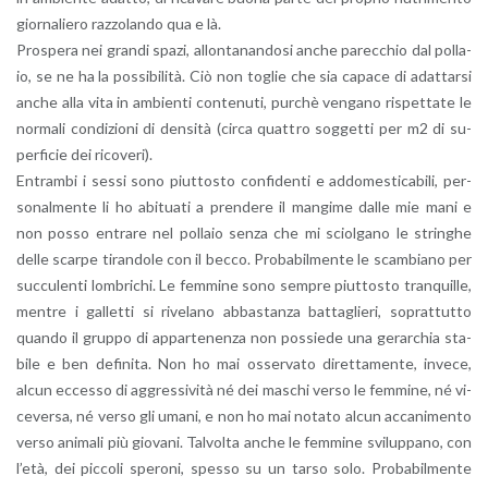
gior­na­lie­ro raz­zo­lan­do qua e là.
Pro­spe­ra nei gran­di spazi, al­lon­ta­nan­do­si anche pa­rec­chio dal pol­la­
io, se ne ha la pos­si­bi­li­tà. Ciò non to­glie che sia ca­pa­ce di adat­tar­si
anche alla vita in am­bien­ti con­te­nu­ti, pur­chè ven­ga­no ri­spet­ta­te le
nor­ma­li con­di­zio­ni di den­si­tà (circa quat­tro sog­get­ti per m2 di su­
per­fi­cie dei ri­co­ve­ri).
En­tram­bi i sessi sono piut­to­sto con­fi­den­ti e ad­do­me­sti­ca­bi­li, per­
so­nal­men­te li ho abi­tua­ti a pren­de­re il man­gi­me dalle mie mani e
non posso en­tra­re nel pol­la­io senza che mi sciol­ga­no le strin­ghe
delle scar­pe ti­ran­do­le con il becco. Pro­ba­bil­men­te le scam­bia­no per
suc­cu­len­ti lom­bri­chi. Le fem­mi­ne sono sem­pre piut­to­sto tran­quil­le,
men­tre i gal­let­ti si ri­ve­la­no ab­ba­stan­za bat­ta­glie­ri, so­prat­tut­to
quan­do il grup­po di ap­par­te­nen­za non pos­sie­de una ge­rar­chia sta­
bi­le e ben de­fi­ni­ta. Non ho mai os­ser­va­to di­ret­ta­men­te, in­ve­ce,
alcun ec­ces­so di ag­gres­si­vi­tà né dei ma­schi verso le fem­mi­ne, né vi­
ce­ver­sa, né verso gli umani, e non ho mai no­ta­to alcun ac­ca­ni­men­to
verso ani­ma­li più gio­va­ni. Tal­vol­ta anche le fem­mi­ne svi­lup­pa­no, con
l’età, dei pic­co­li spe­ro­ni, spes­so su un tarso solo. Pro­ba­bil­men­te