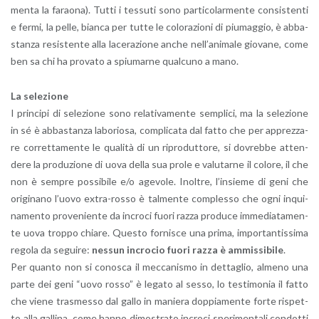
men­ta la fa­rao­na). Tutti i tes­su­ti sono par­ti­co­lar­men­te con­si­sten­ti
e fermi, la pelle, bian­ca per tutte le co­lo­ra­zio­ni di piu­mag­gio, è ab­ba­
stan­za re­si­sten­te alla la­ce­ra­zio­ne anche nel­l’a­ni­ma­le gio­va­ne, come
ben sa chi ha pro­va­to a spiu­mar­ne qual­cu­no a mano.
La se­le­zio­ne
I prin­ci­pi di se­le­zio­ne sono re­la­ti­va­men­te sem­pli­ci, ma la se­le­zio­ne
in sé è ab­ba­stan­za la­bo­rio­sa, com­pli­ca­ta dal fatto che per ap­prez­za­
re cor­ret­ta­men­te le qua­li­tà di un ri­pro­dut­to­re, si do­vreb­be at­ten­
de­re la pro­du­zio­ne di uova della sua prole e va­lu­tar­ne il co­lo­re, il che
non è sem­pre pos­si­bi­le e/o age­vo­le. Inol­tre, l’in­sie­me di geni che
ori­gi­na­no l’uo­vo ex­tra-ros­so è tal­men­te com­ples­so che ogni in­qui­
na­men­to pro­ve­nien­te da in­cro­ci fuori razza pro­du­ce im­me­dia­ta­men­
te uova trop­po chia­re. Que­sto for­ni­sce una prima, im­por­tan­tis­si­ma
re­go­la da se­gui­re:
nes­sun in­cro­cio fuori razza è am­mis­si­bi­le
.
Per quan­to non si co­no­sca il mec­ca­ni­smo in det­ta­glio, al­me­no una
parte dei geni “uovo rosso” è le­ga­to al sesso, lo te­sti­mo­nia il fatto
che viene tra­smes­so dal gallo in ma­nie­ra dop­pia­men­te forte ri­spet­
to alla gal­li­na, come hanno di­mo­stra­to in­cro­ci spe­ri­men­ta­li con­dot­ti