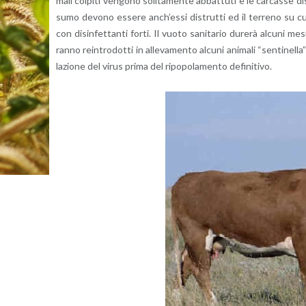
ma­li col­pi­ti ven­go­no so­li­ta­men­te ab­bat­tu­ti e le car­cas­se d
su­mo de­vo­no es­se­re an­ch’es­si di­strut­ti ed il ter­re­no su cui so
con di­sin­fet­tan­ti forti. Il vuoto sa­ni­ta­rio du­re­rà al­cu­ni mesi
ran­no rein­tro­dot­ti in al­le­va­men­to al­cu­ni ani­ma­li “sen­ti­nel­l
la­zio­ne del virus prima del ri­po­po­la­men­to de­fi­ni­ti­vo.