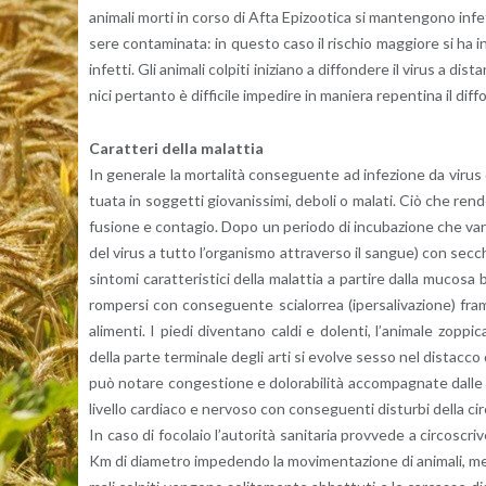
ani­ma­li morti in corso di Afta Epi­zoo­ti­ca si man­ten­go­no in­
se­re con­ta­mi­na­ta: in que­sto caso il ri­schio mag­gio­re si ha i
in­fet­ti. Gli ani­ma­li col­pi­ti ini­zia­no a dif­fon­de­re il virus a 
ni­ci per­tan­to è dif­fi­ci­le im­pe­di­re in ma­nie­ra re­pen­ti­na il dif­
Ca­rat­te­ri della ma­lat­tia
In ge­ne­ra­le la mor­ta­li­tà con­se­guen­te ad in­fe­zio­ne da virus
tua­ta in sog­get­ti gio­va­nis­si­mi, de­bo­li o ma­la­ti. Ciò che rende
fu­sio­ne e con­ta­gio. Dopo un pe­rio­do di in­cu­ba­zio­ne che varia
del virus a tutto l’or­ga­ni­smo at­tra­ver­so il san­gue) con sec­che
sin­to­mi ca­rat­te­ri­sti­ci della ma­lat­tia a par­ti­re dalla mu­co­sa
rom­per­si con con­se­guen­te scia­lor­rea (iper­sa­li­va­zio­ne) fr
ali­men­ti. I piedi di­ven­ta­no caldi e do­len­ti, l’a­ni­ma­le zop­p
della parte ter­mi­na­le degli arti si evol­ve sesso nel di­stac­co d
può no­ta­re con­ge­stio­ne e do­lo­ra­bi­li­tà ac­com­pa­gna­te dalle 
li­vel­lo car­dia­co e ner­vo­so con con­se­guen­ti di­stur­bi della cir
In caso di fo­co­la­io l’au­to­ri­tà sa­ni­ta­ria prov­ve­de a cir­co­s
Km di dia­me­tro im­pe­den­do la mo­vi­men­ta­zio­ne di ani­ma­li, mezz