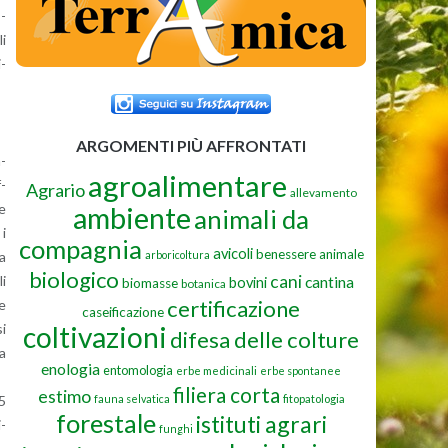
s­
li
i­
ARGOMENTI PIÙ AFFRONTATI
n­
agroalimentare
f­
Agrario
allevamento
ambiente
ne
animali da
 i
compagnia
avicoli
benessere animale
arboricoltura
 a
biologico
cani
cantina
li
bovini
biomasse
botanica
certificazione
ne
caseificazione
coltivazioni
si
difesa delle colture
 a
enologia
entomologia
erbe medicinali
erbe spontanee
filiera corta
estimo
fauna selvatica
fitopatologia
15
forestale
istituti agrari
i­
funghi