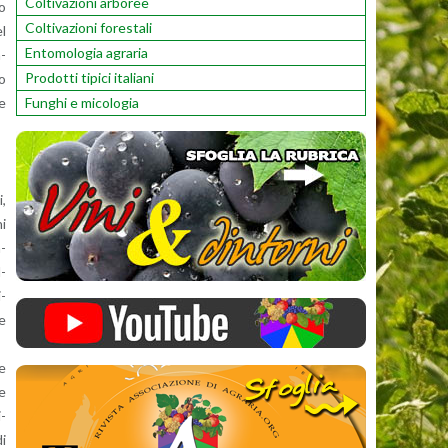
Coltivazioni arboree
to
Coltivazioni forestali
el
Entomologia agraria
a­
Prodotti tipici italiani
ro
Funghi e micologia
te
i,
ni
n­
l­
i­
ne
 e
le
i­
di