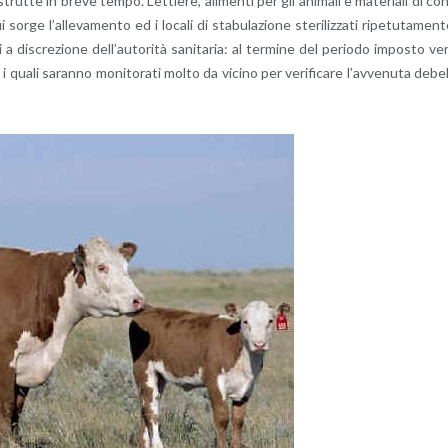
i­strut­te in breve tempo. Let­tie­re, ali­men­ti per gli ani­ma­li e ma­te­ria­li di co
rge l’al­le­va­men­to ed i lo­ca­li di sta­bu­la­zio­ne ste­ri­liz­za­ti ri­pe­tu­ta­men­
 a di­scre­zio­ne del­l’au­to­ri­tà sa­ni­ta­ria: al ter­mi­ne del pe­rio­do im­po­sto ve
a” i quali sa­ran­no mo­ni­to­ra­ti molto da vi­ci­no per ve­ri­fi­ca­re l’av­ve­nu­ta de­be