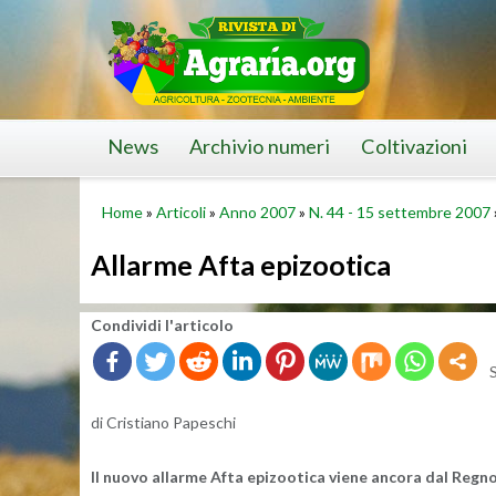
Skip
to
content
News
Archivio numeri
Coltivazioni
Home
»
Articoli
»
Anno 2007
»
N. 44 - 15 settembre 2007
Allarme Afta epizootica
Con­di­vi­di l'ar­ti­co­lo
di Cri­stia­no Pa­pe­schi
Il nuovo al­lar­me Afta epi­zoo­ti­ca viene an­co­ra dal Reg