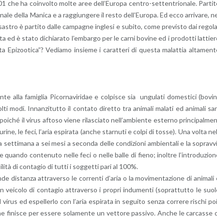
01 che ha coin­vol­to molte aree del­l’Eu­ro­pa cen­tro-set­ten­trio­na­le. Par­ti­
­na­le della Ma­ni­ca e a rag­giun­ge­re il resto del­l’Eu­ro­pa. Ed ecco ar­ri­va­re, n
tro è par­ti­to dalle cam­pa­gne in­gle­si e su­bi­to, come pre­vi­sto dai re­go­l
it­ta ed è stato di­chia­ra­to l’em­bar­go per le carni bo­vi­ne ed i pro­dot­ti lat­tie­
pi­zoo­ti­ca”? Ve­dia­mo in­sie­me i ca­rat­te­ri di que­sta ma­lat­tia al­ta­men­
te alla fa­mi­glia Pi­cor­na­vi­ri­dae e col­pi­sce sia un­gu­la­ti do­me­sti­ci (bo­vi­n
ti modi. In­nan­zi­tut­to il con­ta­to di­ret­to tra ani­ma­li ma­la­ti ed ani­ma­li sa
 poi­ché il virus af­to­so viene ri­la­scia­to nel­l’am­bien­te ester­no prin­ci­pal­me
, le urine, le feci, l’a­ria espi­ra­ta (anche star­nu­ti e colpi di tosse). Una volta ne
set­ti­ma­na a sei mesi a se­con­da delle con­di­zio­ni am­bien­ta­li e la so­prav­v
 quan­do con­te­nu­to nelle feci o nelle balle di fieno; inol­tre l’in­tro­du­zio­
bi­li­tà di con­ta­gio di tutti i sog­get­ti pari al 100%.
 di­stan­za at­tra­ver­so le cor­ren­ti d’a­ria o la mo­vi­men­ta­zio­ne di ani­ma­li
vei­co­lo di con­ta­gio at­tra­ver­so i pro­pri in­du­men­ti (so­prat­tut­to le suo
virus ed espel­ler­lo con l’a­ria espi­ra­ta in se­gui­to senza cor­re­re ri­schi po
e fi­ni­sce per es­se­re so­la­men­te un vet­to­re pas­si­vo. Anche le car­cas­se 