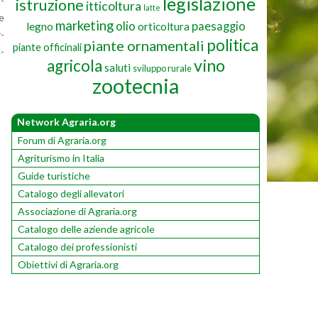
legislazione
n­
istruzione
itticoltura
latte
te
marketing
olio
paesaggio
legno
orticoltura
r­
politica
piante ornamentali
piante officinali
l­
vino
agricola
saluti
sviluppo rurale
zootecnia
Network Agraria.org
Forum di Agraria.org
Agriturismo in Italia
Guide turistiche
Catalogo degli allevatori
Associazione di Agraria.org
Catalogo delle aziende agricole
Catalogo dei professionisti
Obiettivi di Agraria.org