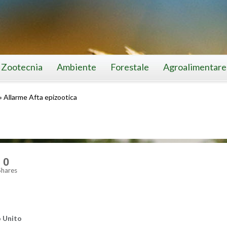
Zootecnia
Ambiente
Forestale
Agroalimentare
»
Allarme Afta epizootica
0
Shares
no Unito