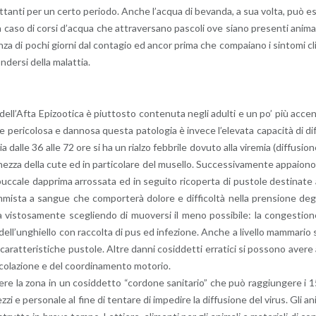
fet­tan­ti per un certo pe­rio­do. Anche l’ac­qua di be­van­da, a sua volta, può e
n caso di corsi d’ac­qua che at­tra­ver­sa­no pa­sco­li ove siano pre­sen­ti ani­ma­
di­stan­za di pochi gior­ni dal con­ta­gio ed ancor prima che com­pa­ia­no i sin­to­mi cl
fon­der­si della ma­lat­tia.
 del­l’Af­ta Epi­zoo­ti­ca è piut­to­sto con­te­nu­ta negli adul­ti e un po’ più ac­ce
 pe­ri­co­lo­sa e dan­no­sa que­sta pa­to­lo­gia è in­ve­ce l’e­le­va­ta ca­pa­ci­tà di di
 dalle 36 alle 72 ore si ha un rial­zo feb­bri­le do­vu­to alla vi­re­mia (dif­fu­sio­
z­za della cute ed in par­ti­co­la­re del mu­sel­lo. Suc­ces­si­va­men­te ap­pa­io­no
 buc­ca­le dap­pri­ma ar­ros­sa­ta ed in se­gui­to ri­co­per­ta di pu­sto­le de­sti­na­te
am­mi­sta a san­gue che com­por­te­rà do­lo­re e dif­fi­col­tà nella pren­sio­ne deg
i­ca vi­sto­sa­men­te sce­glien­do di muo­ver­si il meno pos­si­bi­le: la con­ge­stio­
el­l’un­ghiel­lo con rac­col­ta di pus ed in­fe­zio­ne. Anche a li­vel­lo mam­ma­rio 
ca­rat­te­ri­sti­che pu­sto­le. Altre danni co­sid­det­ti er­ra­ti­ci si pos­so­no avere
­co­la­zio­ne e del coor­di­na­men­to mo­to­rio.
cri­ve­re la zona in un co­sid­det­to “cor­do­ne sa­ni­ta­rio” che può rag­giun­ge­re i 
i e per­so­na­le al fine di ten­ta­re di im­pe­di­re la dif­fu­sio­ne del virus. Gli an