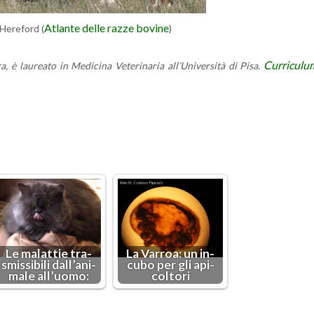
Atlan­te delle razze bo­vi­ne
He­re­ford (
)
Cur­ri­cu­lu
, è lau­rea­to in Me­di­ci­na Ve­te­ri­na­ria al­l’U­ni­ver­si­tà di Pisa.
Le ma­lat­tie tra­
La Var­roa: un in­
smis­si­bi­li dal­l’a­ni­
cu­bo per gli api­
ma­le al­l’uo­mo:
col­to­ri