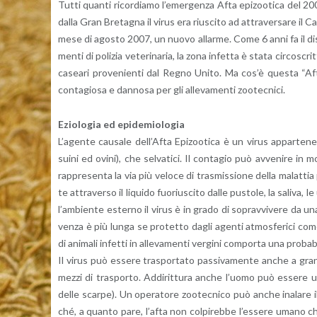
Tutti quan­ti ri­cor­dia­mo l’e­mer­gen­za Afta epi­zoo­ti­ca del 20
dalla Gran Bre­ta­gna il virus era riu­sci­to ad at­tra­ver­sa­re il Ca
mese di ago­sto 2007, un nuovo al­lar­me. Come 6 anni fa il di­sa­s
men­ti di po­li­zia ve­te­ri­na­ria, la zona in­fet­ta è stata cir­co­scr
ca­sea­ri pro­ve­nien­ti dal Regno Unito. Ma cos’è que­sta “Afta E
con­ta­gio­sa e dan­no­sa per gli al­le­va­men­ti zoo­tec­ni­ci.
Ezio­lo­gia ed epi­de­mio­lo­gia
L’a­gen­te cau­sa­le del­l’Af­ta Epi­zoo­ti­ca è un virus ap­par­te­nen­
suini ed ovini), che sel­va­ti­ci. Il con­ta­gio può av­ve­ni­re in mol
rap­pre­sen­ta la via più ve­lo­ce di tra­smis­sio­ne della ma­lat­tia
te at­tra­ver­so il li­qui­do fuo­riu­sci­to dalle pu­sto­le, la sa­li­va
l’am­bien­te ester­no il virus è in grado di so­prav­vi­ve­re da una 
ven­za è più lunga se pro­tet­to dagli agen­ti at­mo­sfe­ri­ci come
di ani­ma­li in­fet­ti in al­le­va­men­ti ver­gi­ni com­por­ta una pro­ba­
Il virus può es­se­re tra­spor­ta­to pas­si­va­men­te anche a gran­de
mezzi di tra­spor­to. Ad­di­rit­tu­ra anche l’uo­mo può es­se­re un 
delle scar­pe). Un ope­ra­to­re zoo­tec­ni­co può anche ina­la­re il 
ché, a quan­to pare, l’af­ta non col­pi­reb­be l’es­se­re umano ch