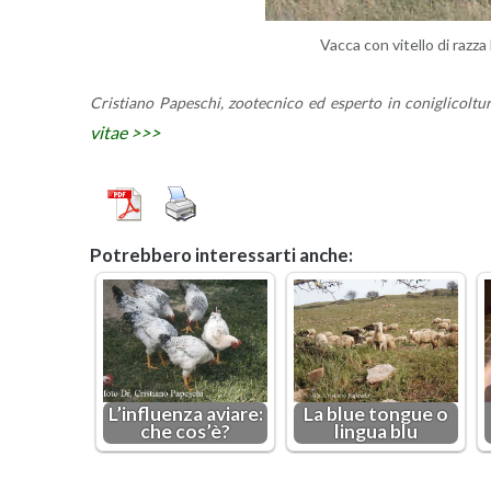
Vacca con vi­tel­lo di razza 
Cri­stia­no Pa­pe­schi, zoo­tec­ni­co ed esper­to in co­ni­gli­col­tu­ra
vitae >>>
Po­treb­be­ro in­te­res­sar­ti anche:
L’in­fluen­za avia­re:
La blue ton­gue o
che cos’è?
lin­gua blu