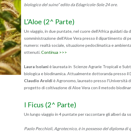
biologico del suino” edito da Edagricole-Sole 24 ore.
L’Aloe (2^ Parte)
Un viaggio, in due puntate, nel cuore dell’Africa guidati da
somministrazione dell’Aloe Vera presso il dipartimento di 
numero: realtà sociale, situazione pedoclimatica e ambientale,
ottenuti.
Continua >>>
Laura Isolani
è laureata in Scienze Agrarie Tropicali e Subtr
biologica e biodinamica. Attualmente dottoranda presso il 
Claudio Aroldi
è Agronomo, laureato presso l’Università di
progetto di coltivazione di Aloe Vera con il metodo biodin
I Ficus (2^ Parte)
Un lungo viaggio in 4 puntate per raccontare gli alberi da so
Paolo Pecchioli, Agrotecnico, è in possesso del diploma di q