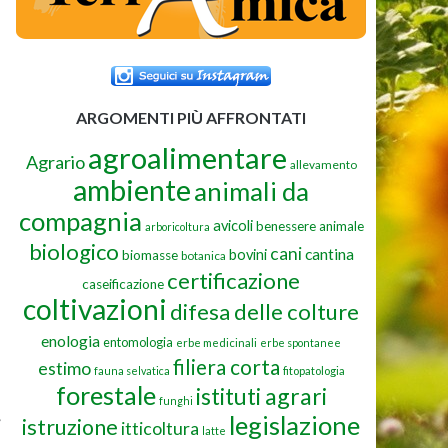
ARGOMENTI PIÙ AFFRONTATI
agroalimentare
Agrario
allevamento
ambiente
animali da
compagnia
avicoli
benessere animale
arboricoltura
biologico
cani
cantina
bovini
biomasse
botanica
certificazione
caseificazione
coltivazioni
difesa delle colture
enologia
entomologia
erbe medicinali
erbe spontanee
filiera corta
estimo
fauna selvatica
fitopatologia
forestale
istituti agrari
funghi
,
legislazione
istruzione
itticoltura
latte