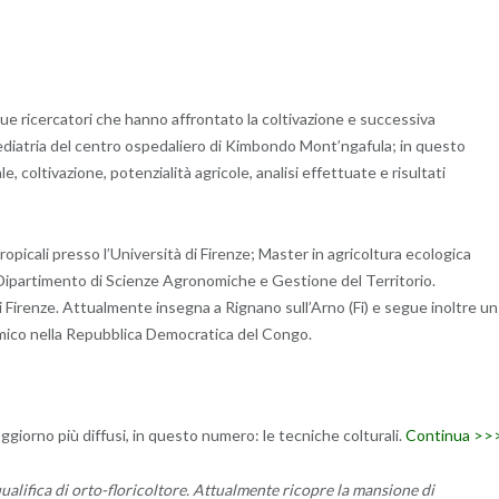
 due ricercatori che hanno affrontato la coltivazione e successiva
pediatria del centro ospedaliero di Kimbondo Mont’ngafula; in questo
 coltivazione, potenzialità agricole, analisi effettuate e risultati
opicali presso l’Università di Firenze; Master in agricoltura ecologica
Dipartimento di Scienze Agronomiche e Gestione del Territorio.
 Firenze. Attualmente insegna a Rignano sull’Arno (Fi) e segue inoltre un
amico nella Repubblica Democratica del Congo.
ggiorno più diffusi, in questo numero: le tecniche colturali.
Continua >>
ualifica di orto-floricoltore. Attualmente ricopre la mansione di