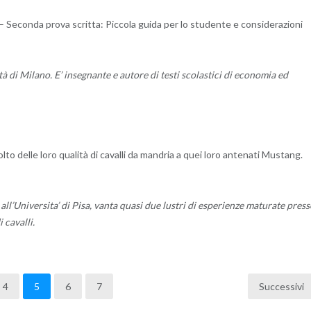
i – Seconda prova scritta: Piccola guida per lo studente e considerazioni
à di Milano. E’ insegnante e autore di testi scolastici di economia ed
o delle loro qualità di cavalli da mandria a quei loro antenati Mustang.
all’Universita’ di Pisa, vanta quasi due lustri di esperienze maturate pres
 cavalli.
4
5
6
7
Successivi