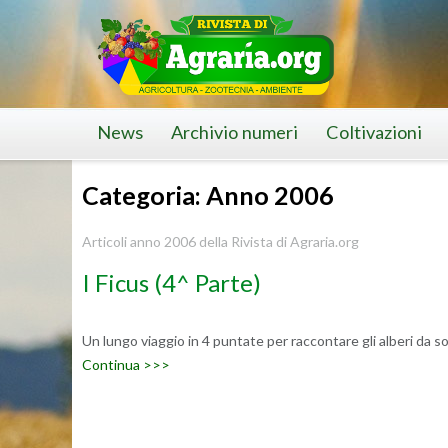
Skip
to
content
News
Archivio numeri
Coltivazioni
Categoria: Anno 2006
Articoli anno 2006 della Rivista di Agraria.org
I Ficus (4^ Parte)
Un lungo viaggio in 4 puntate per raccontare gli alberi da sog
Continua >>>