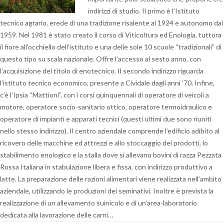
indirizzi di studio. Il primo è l’Istituto
tecnico agrario, erede di una tradizione risalente al 1924 e autonomo dal
1959. Nel 1981 è stato creato il corso di Viticoltura ed Enologia, tuttora
il fiore all’occhiello dell’istituto e una delle sole 10 scuole “tradizionali” di
questo tipo su scala nazionale. Offre l’accesso al sesto anno, con
l’acquisizione del titolo di enotecnico. Il secondo indirizzo riguarda
l’istituto tecnico economico, presente a Cividale dagli anni ’70. Infine,
c’è l’Ipsia “Mattioni”, con i corsi quinquennali di operatore di veicoli a
motore, operatore socio-sanitario ottico, operatore termoidraulico e
operatore di impianti e apparati tecnici (questi ultimi due sono riuniti
nello stesso indirizzo). Il centro aziendale comprende l’edificio adibito al
ricovero delle macchine ed attrezzi e allo stoccaggio dei prodotti, lo
stabilimento enologico e la stalla dove si allevano bovini di razza Pezzata
Rossa Italiana in stabulazione libera e fissa, con indirizzo produttivo a
latte. La preparazione delle razioni alimentari viene realizzata nell’ambito
aziendale, utilizzando le produzioni dei seminativi. Inoltre è prevista la
realizzazione di un allevamento suinicolo e di un’area-laboratorio
dedicata alla lavorazione delle carni…