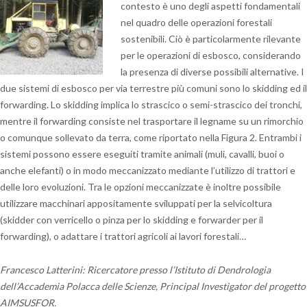
contesto è uno degli aspetti fondamentali
nel quadro delle operazioni forestali
sostenibili. Ciò è particolarmente rilevante
per le operazioni di esbosco, considerando
la presenza di diverse possibili alternative. I
due sistemi di esbosco per via terrestre più comuni sono lo skidding ed il
forwarding. Lo skidding implica lo strascico o semi-strascico dei tronchi,
mentre il forwarding consiste nel trasportare il legname su un rimorchio
o comunque sollevato da terra, come riportato nella Figura 2. Entrambi i
sistemi possono essere eseguiti tramite animali (muli, cavalli, buoi o
anche elefanti) o in modo meccanizzato mediante l’utilizzo di trattori e
delle loro evoluzioni. Tra le opzioni meccanizzate è inoltre possibile
utilizzare macchinari appositamente sviluppati per la selvicoltura
(skidder con verricello o pinza per lo skidding e forwarder per il
forwarding), o adattare i trattori agricoli ai lavori forestali…
Francesco Latterini: Ricercatore presso l’Istituto di Dendrologia
dell’Accademia Polacca delle Scienze, Principal Investigator del progetto
AIMSUSFOR.