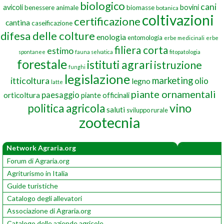
biologico
cani
avicoli
bovini
benessere animale
biomasse
botanica
coltivazioni
certificazione
cantina
caseificazione
difesa delle colture
enologia
entomologia
erbe medicinali
erbe
filiera corta
estimo
spontanee
fauna selvatica
fitopatologia
forestale
istituti agrari
istruzione
funghi
legislazione
marketing
itticoltura
olio
legno
latte
piante ornamentali
paesaggio
orticoltura
piante officinali
vino
politica agricola
saluti
sviluppo rurale
zootecnia
Network Agraria.org
Forum di Agraria.org
Agriturismo in Italia
Guide turistiche
Catalogo degli allevatori
Associazione di Agraria.org
Catalogo delle aziende agricole