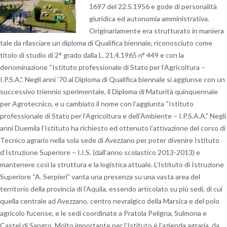
1697 del 22.5.1956 e gode di personalità
giuridica ed autonomia amministrativa.
Originariamente era strutturato in maniera
tale da rilasciare un diploma di Qualifica biennale, riconosciuto come
titolo di studio di 2° grado dalla L. 21.4.1965 n° 449 e con la
denominazione “Istituto professionale di Stato per l’Agricoltura –
I.P.S.A.”. Negli anni ’70 al Diploma di Qualifica biennale si aggiunse con un
successivo triennio sperimentale, il Diploma di Maturità quinquennale
per Agrotecnico, e u cambiato il nome con l’aggiunta “Istituto
professionale di Stato per l’Agricoltura e dell’Ambiente – I.P.S.A.A.” Negli
anni Duemila l’Istituto ha richiesto ed ottenuto l’attivazione del corso di
Tecnico agrario nella sola sede di Avezzano per poter divenire Istituto
d’Istruzione Superiore – I.I.S. (dall’anno scolastico 2013-2013) e
mantenere così la struttura e la logistica attuale. L’Istituto di Istruzione
Superiore “A. Serpieri” vanta una presenza su una vasta area del
territorio della provincia di l’Aquila, essendo articolato su più sedi, di cui
quella centrale ad Avezzano, centro nevralgico della Marsica e del polo
agricolo fucense, e le sedi coordinate a Pratola Peligna, Sulmona e
Castel di Sangro. Molto importante per l’Istituto è l’azienda agraria, da