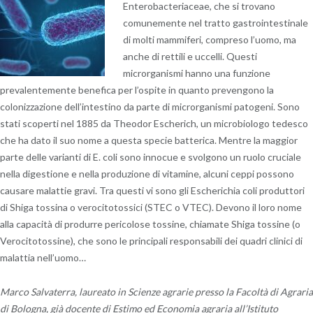
Enterobacteriaceae, che si trovano
comunemente nel tratto gastrointestinale
di molti mammiferi, compreso l’uomo, ma
anche di rettili e uccelli. Questi
microrganismi hanno una funzione
prevalentemente benefica per l’ospite in quanto prevengono la
colonizzazione dell’intestino da parte di microrganismi patogeni. Sono
stati scoperti nel 1885 da Theodor Escherich, un microbiologo tedesco
che ha dato il suo nome a questa specie batterica. Mentre la maggior
parte delle varianti di E. coli sono innocue e svolgono un ruolo cruciale
nella digestione e nella produzione di vitamine, alcuni ceppi possono
causare malattie gravi. Tra questi vi sono gli Escherichia coli produttori
di Shiga tossina o verocitotossici (STEC o VTEC). Devono il loro nome
alla capacità di produrre pericolose tossine, chiamate Shiga tossine (o
Verocitotossine), che sono le principali responsabili dei quadri clinici di
malattia nell’uomo…
Marco Salvaterra, laureato in Scienze agrarie presso la Facoltà di Agraria
di Bologna, già docente di Estimo ed Economia agraria all’Istituto