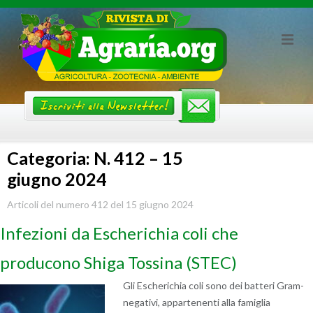
Skip
to
content
Categoria: N. 412 – 15
giugno 2024
Articoli del numero 412 del 15 giugno 2024
Infezioni da Escherichia coli che
producono Shiga Tossina (STEC)
Gli Escherichia coli sono dei batteri Gram-
negativi, appartenenti alla famiglia