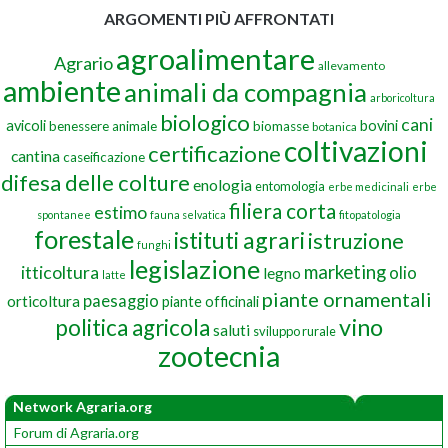
ARGOMENTI PIÙ AFFRONTATI
agroalimentare
Agrario
allevamento
ambiente
animali da compagnia
arboricoltura
biologico
cani
avicoli
bovini
benessere animale
biomasse
botanica
coltivazioni
certificazione
cantina
caseificazione
difesa delle colture
enologia
entomologia
erbe medicinali
erbe
filiera corta
estimo
spontanee
fauna selvatica
fitopatologia
forestale
istituti agrari
istruzione
funghi
legislazione
marketing
itticoltura
olio
legno
latte
piante ornamentali
paesaggio
orticoltura
piante officinali
vino
politica agricola
saluti
sviluppo rurale
zootecnia
Network Agraria.org
Forum di Agraria.org