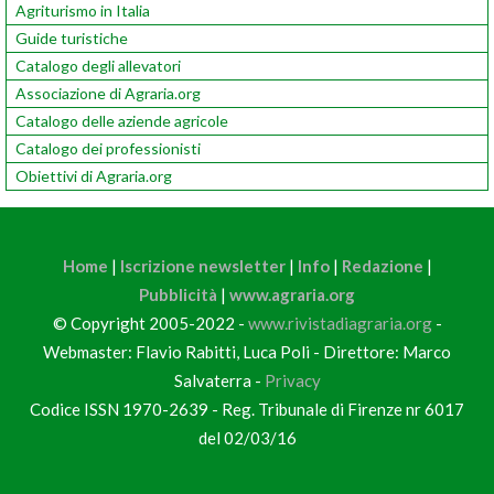
Agriturismo in Italia
Guide turistiche
Catalogo degli allevatori
Associazione di Agraria.org
Catalogo delle aziende agricole
Catalogo dei professionisti
Obiettivi di Agraria.org
Home
|
Iscrizione newsletter
|
Info
|
Redazione
|
Pubblicità
|
www.agraria.org
© Copyright 2005-2022 -
www.rivistadiagraria.org
-
Webmaster: Flavio Rabitti, Luca Poli - Direttore: Marco
Salvaterra -
Privacy
Codice ISSN 1970-2639 - Reg. Tribunale di Firenze nr 6017
del 02/03/16