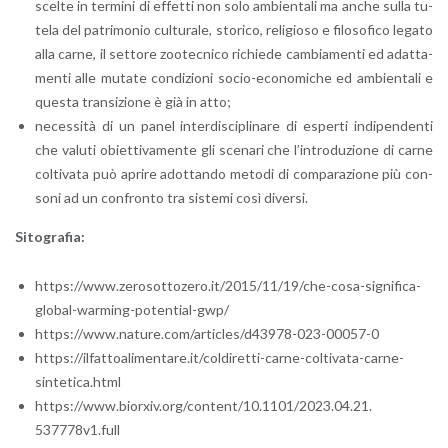
scel­te in ter­mi­ni di ef­fet­ti non solo am­bien­ta­li ma anche sulla tu­
te­la del pa­tri­mo­nio cul­tu­ra­le, sto­ri­co, re­li­gio­so e fi­lo­so­fi­co le­ga­to
alla carne, il set­to­re zoo­tec­ni­co ri­chie­de cam­bia­men­ti ed adat­ta­
men­ti alle mu­ta­te con­di­zio­ni so­cio-eco­no­mi­che ed am­bien­ta­li e
que­sta tran­si­zio­ne è già in atto;
ne­ces­si­tà di un panel in­ter­di­sci­pli­na­re di esper­ti in­di­pen­den­ti
che va­lu­ti obiet­ti­va­men­te gli sce­na­ri che l’in­tro­du­zio­ne di carne
col­ti­va­ta può apri­re adot­tan­do me­to­di di com­pa­ra­zio­ne più con­
so­ni ad un con­fron­to tra si­ste­mi così di­ver­si.
Si­to­gra­fia:
https://​www.​zer​osot​toze​ro.​it/​2015/​11/​19/​che-​cosa-​significa-​
global-​warming-​potential-​gwp/
https://​www.​nature.​com/​articles/​d43978-​023-​00057-​0
https://​ilf​atto​alim​enta​re.​it/​coldiretti-​carne-​coltivata-​carne-​
sintetica.​html
https://​www.​biorxiv.​org/​content/​10.​1101/​2023.​04.​21.​
537778v1.​full