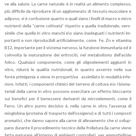
ve alla sa­lu­te. La carne na­tu­ra­le è in real­tà un ali­men­to com­ples­so,
più dif­fi­ci­le da ri­pro­dur­re di un ag­glo­me­ra­to di tes­su­to mu­sco­la­re e
adi­po­so, vi è con­fu­sio­ne quan­to e quali siano i li­vel­li di macro e micro
nu­trien­ti della “carne col­ti­va­ta” ri­spet­to a quel­la tra­di­zio­na­le, ve­ro­
si­mi­le che quel­la in vitro man­chi e\o siano ina­de­gua­ti i nu­trien­ti im­
por­tan­ti e non ri­pro­du­ci­bi­li ar­ti­fi­cial­men­te, come Fe, Zn e vi­ta­mi­na
B12, im­por­tan­te per il si­ste­ma ner­vo­so, la fun­zio­ne im­mu­ni­ta­ria ed è
coin­vol­ta la ma­tu­ra­zio­ne dei eri­tro­ci­ti, nel me­ta­bo­li­smo del­l’a­ci­do
fo­li­co. Qual­sia­si com­po­nen­te, come gli oli­goe­le­men­ti ag­giun­ti in
vitro, ri­dur­rà le qua­li­tà nu­tri­zio­na­li, in quan­to as­sen­te nella sua
fonte pri­mi­ge­nia e viene in pro­spet­ti­va as­si­mi­la­to in mo­da­li­tà in­fe­
rio­re. In­fat­ti, i com­po­nen­ti chi­mi­ci del ter­re­no di col­tu­ra e\o i bio­ma­
t­e­ria­li della carne in vitro pos­so­no eser­ci­ta­re un ef­fet­to bloc­can­te
sui be­ne­fi­ci per il be­nes­se­re de­ri­van­ti da mi­croe­le­men­ti, come il
Ferro. Un altro punto de­ci­si­vo è, nella carne in vitro, l’as­sen­za di
mio­glo­bi­na (pro­tei­na di tra­spor­to del­l’os­si­ge­no) e di tutti i com­po­sti
aro­ma­ti­ci, che danno sa­po­re alla carne di al­le­va­men­to che si svi­lup­
pa­no du­ran­te il pro­ce­di­men­to tec­ni­co della frol­la­tu­ra (la carne viene
fatta ma­tu­ra­re al­l’in­ter­no di am­bien­ti con­trol­la­ti, per am­mor­bi­dir­ne