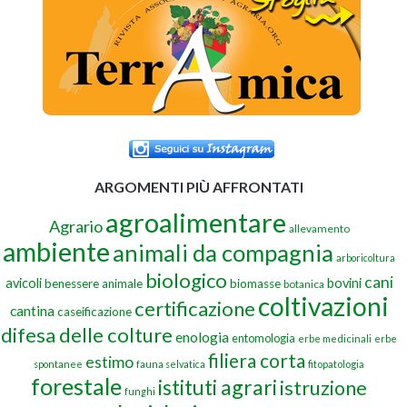
ARGOMENTI PIÙ AFFRONTATI
agroalimentare
Agrario
allevamento
ambiente
animali da compagnia
arboricoltura
biologico
cani
avicoli
bovini
benessere animale
biomasse
botanica
coltivazioni
certificazione
cantina
caseificazione
difesa delle colture
enologia
entomologia
erbe medicinali
erbe
filiera corta
estimo
spontanee
fauna selvatica
fitopatologia
forestale
istituti agrari
istruzione
funghi