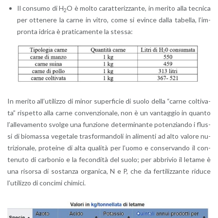
Il con­su­mo di H
O è molto ca­rat­te­riz­zan­te, in me­ri­to alla tec­ni­ca
2
per ot­te­ne­re la carne in vitro, come si evin­ce dalla ta­bel­la, l’im­
pron­ta idri­ca è pra­ti­ca­men­te la stes­sa:
In me­ri­to al­l’u­ti­liz­zo di minor su­per­fi­cie di suolo della “carne col­ti­va­
ta” ri­spet­to alla carne con­ven­zio­na­le, non è un van­tag­gio in quan­to
l’al­le­va­men­to svol­ge una fun­zio­ne de­ter­mi­nan­te po­ten­zian­do i flus­
si di bio­mas­sa ve­ge­ta­le tra­sfor­man­do­li in ali­men­ti ad alto va­lo­re nu­
tri­zio­na­le, pro­tei­ne di alta qua­li­tà per l’uo­mo e con­ser­van­do il con­
te­nu­to di car­bo­nio e la fe­con­di­tà del suolo; per ab­bri­vio il le­ta­me è
una ri­sor­sa di so­stan­za or­ga­ni­ca, N e P, che da fer­ti­liz­zan­te ri­du­ce
l’u­ti­liz­zo di con­ci­mi chi­mi­ci.