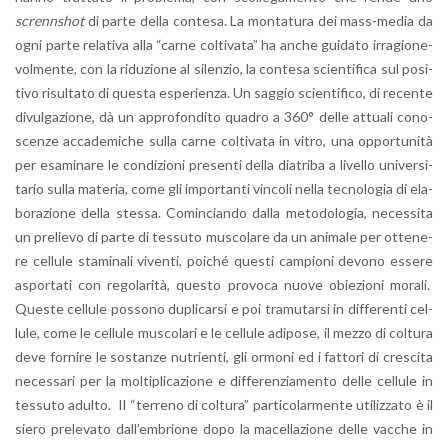
screnn­shot
di parte della con­te­sa. La mon­ta­tu­ra dei mass-me­dia da
ogni parte re­la­ti­va alla “carne col­ti­va­ta” ha anche gui­da­to ir­ra­gio­ne­
vol­men­te, con la ri­du­zio­ne al si­len­zio, la con­te­sa scien­ti­fi­ca sul po­si­
ti­vo ri­sul­ta­to di que­sta espe­rien­za. Un sag­gio scien­ti­fi­co, di re­cen­te
di­vul­ga­zio­ne, dà un ap­pro­fon­di­to qua­dro a 360° delle at­tua­li co­no­
scen­ze ac­ca­de­mi­che sulla carne col­ti­va­ta in vitro, una op­por­tu­ni­tà
per esa­mi­na­re le con­di­zio­ni pre­sen­ti della dia­tri­ba a li­vel­lo uni­ver­si­
ta­rio sulla ma­te­ria, come gli im­por­tan­ti vin­co­li nella tec­no­lo­gia di ela­
bo­ra­zio­ne della stes­sa. Co­min­cian­do dalla me­to­do­lo­gia, ne­ces­si­ta
un pre­lie­vo di parte di tes­su­to mu­sco­la­re da un ani­ma­le per ot­te­ne­
re cel­lu­le sta­mi­na­li vi­ven­ti, poi­ché que­sti cam­pio­ni de­vo­no es­se­re
aspor­ta­ti con re­go­la­ri­tà, que­sto pro­vo­ca nuove obie­zio­ni mo­ra­li.
Que­ste cel­lu­le pos­so­no du­pli­car­si e poi tra­mu­tar­si in dif­fe­ren­ti cel­
lu­le, come le cel­lu­le mu­sco­la­ri e le cel­lu­le adi­po­se, il mezzo di col­tu­ra
deve for­ni­re le so­stan­ze nu­trien­ti, gli or­mo­ni ed i fat­to­ri di cre­sci­ta
ne­ces­sa­ri per la mol­ti­pli­ca­zio­ne e dif­fe­ren­zia­men­to delle cel­lu­le in
tes­su­to adul­to. Il “ter­re­no di col­tu­ra” par­ti­co­lar­men­te uti­liz­za­to è il
siero pre­le­va­to dal­l’em­brio­ne dopo la ma­cel­la­zio­ne delle vac­che in