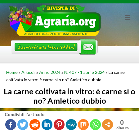
Skip
to
content
Home
»
Articoli
»
Anno 2024
»
N. 407 - 1 aprile 2024
»
La carne
coltivata in vitro: è carne sì o no? Amletico dubbio
La carne coltivata in vitro: è carne sì o
no? Amletico dubbio
Con­di­vi­di l'ar­ti­co­lo
0
Shares