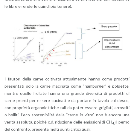
le fibre e ren­der­le quin­di più te­ne­re).
I fau­to­ri della carne col­ti­va­ta at­tual­men­te hanno come pro­dot­ti
pre­sen­ta­ti solo la carne ma­ci­na­ta come “ham­bur­ger” e pol­pet­te,
men­tre quel­le frol­la­te hanno una gran­de di­ver­si­tà di pro­dot­ti di
carne pron­ti per es­se­re cu­ci­na­ti e da por­ta­re in ta­vo­la sul desco,
con pro­prie­tà or­ga­no­let­ti­che tali da poter es­se­re gri­glia­ti, ar­ro­sti­ti
o bol­li­ti. L’e­co-so­ste­ni­bi­li­tà della “carne in vitro” non è an­co­ra una
ve­ri­tà as­so­lu­ta, poi­ché c.d. ri­du­zio­ne delle emis­sio­ni di CH
il perno
4,
del con­fron­to, pre­sen­ta molti punti cri­ti­ci quali: