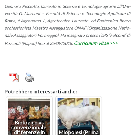
Gen­na­ro Pi­sciot­ta, lau­rea­to in Scien­ze e Tec­no­lo­gie agra­rie al­l’U­ni­
ver­si­tà G. Mar­co­ni – Fa­col­tà di Scien­ze e Tec­no­lo­gie Ap­pli­ca­te di
Roma, è Agro­no­mo J., Agro­tec­ni­co Lau­rea­to ed Eno­tec­ni­co li­be­ro
pro­fes­sio­ni­sta Mae­stro As­sag­gia­to­re ONAF (Or­ga­niz­za­zio­ne Na­zio­
na­le As­sag­gia­to­ri For­mag­gio). Ha in­se­gna­to pres­so l’I­SIS “Fal­co­ne” di
Cur­ri­cu­lum vitae >>>
Poz­zuo­li (Na­po­li) fino al 26/09/2018.
Po­treb­be­ro in­te­res­sar­ti anche:
Bio­lo­g­i­co vs
con­ven­zio­na­le:
dif­fe­ren­ze in
Mio­po­ie­si (Prima