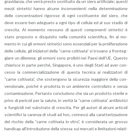
gra­vi­dan­za, che verrà pre­sto so­sti­tui­to da un siero ar­ti­fi­cia­le; que­sti
mezzi sin­te­ti­ci hanno al­cu­ne in­con­ve­nien­ti nella de­ter­mi­na­zio­ne
delle con­cen­tra­zio­ni ri­go­ro­se di ogni co­sti­tuen­te del siero, che
deve es­se­re ben ade­gua­to a ogni tipo di cel­lu­la ed al suo sta­dio di
cre­sci­ta. Al mo­men­to nes­su­no di que­sti com­po­nen­ti sin­te­ti­ci è
stato pro­po­sto e di­squi­si­to nella co­mu­ni­tà scien­ti­fi­ca, fin al mo­
men­to in cui gli or­mo­ni sin­te­ti­ci sono es­sen­zia­li per la pro­li­fe­ra­zio­ne
delle cel­lu­le, gli ini­zia­to­ri della “carne col­ti­va­ta” si tro­va­no a fron­teg­
gia­re un di­lem­ma: gli or­mo­ni sono proi­bi­ti nei Paesi del­l’UE. Que­sto
chia­ri­sce in parte per­ché, Sin­ga­po­re, è uno degli Stati ad aver con­
ces­so la com­mer­cia­liz­za­zio­ne di que­sta tec­ni­ca ai rea­liz­za­to­ri di
“carne col­ti­va­ta”, che so­sten­go­no la si­cu­rez­za mag­gio­re della con­
ven­zio­na­le, poi­ché è pro­dot­ta in un am­bien­te con­trol­la­to e senza
con­ta­mi­na­zio­ne. Per­tan­to con­clu­do­no che sia un pro­dot­to ste­ri­le e
privo di pe­ri­co­li per la sa­lu­te, in ve­ri­tà la “carne col­ti­va­ta” an­ti­bio­ti­ci
e fun­gi­ci­di nel sub­stra­to di cre­sci­ta. Per gli au­to­ri di al­cu­ni ar­ti­co­li
scien­ti­fi­ci la ca­ren­za di studi ad hoc, con­nes­si alla ca­rat­te­riz­za­zio­ne
del ri­schio della “carne col­ti­va­ta in vitro”, è con­si­de­ra­ta un gros­so
han­di­cap al­l’in­tro­du­zio­ne della stes­sa sui mer­ca­ti e li­mi­ta­zio­ni re­la­ti­