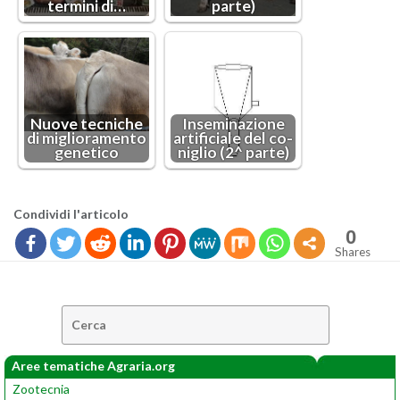
ter­mi­ni di…
parte)
Nuove tec­ni­che
In­se­mi­na­zio­ne
di mi­glio­ra­men­to
ar­ti­fi­cia­le del co­
ge­ne­ti­co
ni­glio (2^ parte)
Con­di­vi­di l'ar­ti­co­lo
0
Shares
Cerca:
Aree tematiche Agraria.org
Zootecnia