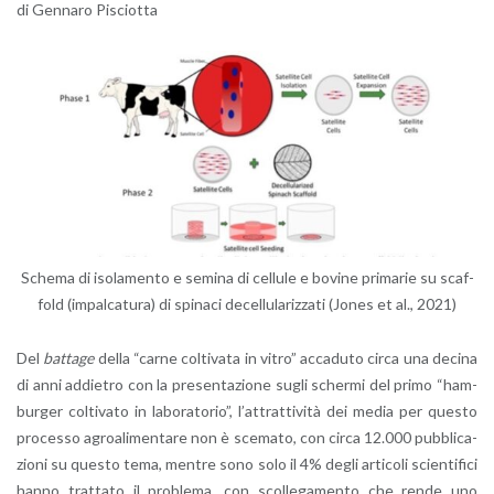
di Gen­na­ro Pi­sciot­ta
Sche­ma di iso­la­men­to e se­mi­na di cel­lu­le e bo­vi­ne pri­ma­rie su scaf­
fold (im­pal­ca­tu­ra) di spi­na­ci de­cel­lu­la­riz­za­ti (Jones et al., 2021)
Del
bat­ta­ge
della “carne col­ti­va­ta in vitro” ac­ca­du­to circa una de­ci­na
di anni ad­die­tro con la pre­sen­ta­zio­ne sugli scher­mi del primo “ham­
bur­ger col­ti­va­to in la­bo­ra­to­rio”, l’at­trat­ti­vi­tà dei media per que­sto
pro­ces­so agroa­li­men­ta­re non è sce­ma­to, con circa 12.000 pub­bli­ca­
zio­ni su que­sto tema, men­tre sono solo il 4% degli ar­ti­co­li scien­ti­fi­ci
hanno trat­ta­to il pro­ble­ma, con scol­le­ga­men­to che rende uno