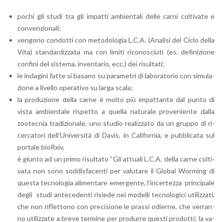
pochi gli studi tra gli im­pat­ti am­bien­ta­li delle carni col­ti­va­te e
con­ven­zio­na­li;
ven­go­no con­dot­ti con me­to­do­lo­gia L.C.A. (Ana­li­si del Ciclo della
Vita) stan­dar­diz­za­ta ma con li­mi­ti ri­co­no­sciu­ti (es. de­fi­ni­zio­ne
con­fi­ni del si­ste­ma, in­ven­ta­rio, ecc.) dei ri­sul­ta­ti;
le in­da­gi­ni fatte si ba­sa­no su pa­ra­me­tri di la­bo­ra­to­rio con si­mu­la­
zio­ne a li­vel­lo ope­ra­ti­vo su larga scala;
la pro­du­zio­ne della carne è molto più im­pat­tan­te dal punto di
vista am­bien­ta­le ri­spet­to a quel­la na­tu­ra­le pro­ve­nien­te dalla
zoo­tec­nia tra­di­zio­na­le, uno stu­dio rea­liz­za­to da un grup­po di ri­
cer­ca­to­ri del­l’U­ni­ver­si­tà di Davis, in Ca­li­for­nia, e pub­bli­ca­ta sul
por­ta­le bioR­xiv,
è giun­to ad un primo ri­sul­ta­to “Gli at­tua­li L.C.A. della carne col­ti­
va­ta non sono sod­di­sfa­cen­ti per va­lu­ta­re il Glo­bal Wor­ming di
que­sta tec­no­lo­gia ali­men­ta­re emer­gen­te, l’in­cer­tez­za prin­ci­pa­le
degli studi an­te­ce­den­ti ri­sie­de nei mo­del­li tec­no­lo­gi­ci uti­liz­za­ti,
che non ri­flet­to­no con pre­ci­sio­ne le pras­si odier­ne, che ver­ran­
no uti­liz­za­te a breve ter­mi­ne per pro­dur­re que­sti pro­dot­ti; la va­