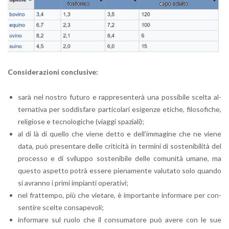
Con­si­de­ra­zio­ni con­clu­si­ve:
sarà nel no­stro fu­tu­ro e rap­pre­sen­te­rà una pos­si­bi­le scel­ta al­
ter­na­ti­va per sod­di­sfa­re par­ti­co­la­ri esi­gen­ze eti­che, fi­lo­so­fi­che,
re­li­gio­se e tec­no­lo­gi­che (viag­gi spa­zia­li);
al di là di quel­lo che viene detto e del­l’im­ma­gi­ne che ne viene
data, può pre­sen­ta­re delle cri­ti­ci­tà in ter­mi­ni di so­ste­ni­bi­li­tà del
pro­ces­so e di svi­lup­po so­ste­ni­bi­le delle co­mu­ni­tà umane, ma
que­sto aspet­to potrà es­se­re pie­na­men­te va­lu­ta­to solo quan­do
si avran­no i primi im­pian­ti ope­ra­ti­vi;
nel frat­tem­po, più che vie­ta­re, è im­por­tan­te in­for­ma­re per con­
sen­ti­re scel­te con­sa­pe­vo­li;
in­for­ma­re sul ruolo che il con­su­ma­to­re può avere con le sue