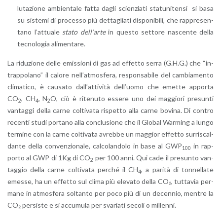
lu­ta­zio­ne am­bien­ta­le fatta dagli scien­zia­ti sta­tu­ni­ten­si si basa
su si­ste­mi di pro­ces­so più det­ta­glia­ti di­spo­ni­bi­li, che rap­pre­sen­
ta­no l’at­tua­le
stato del­l’ar­te
in que­sto set­to­re na­scen­te della
tec­no­lo­gia ali­men­ta­re.
La ri­du­zio­ne delle emis­sio­ni di gas ad ef­fet­to serra (G.H.G.) che “in­
trap­po­la­no” il ca­lo­re nel­l’at­mo­sfe­ra, re­spon­sa­bi­le del cam­bia­men­to
cli­ma­ti­co, è cau­sa­to dal­l’at­ti­vi­tà del­l’uo­mo che emet­te ap­por­ta
CO
, CH
, N
O, ciò è ri­te­nu­to es­se­re uno dei mag­gio­ri pre­sun­ti
2
4
2
van­tag­gi della carne col­ti­va­ta ri­spet­to alla carne bo­vi­na. Di con­tro
re­cen­ti studi por­ta­no alla con­clu­sio­ne che il Glo­bal War­ming a lungo
ter­mi­ne con la carne col­ti­va­ta avreb­be un mag­gior ef­fet­to sur­ri­scal­
dan­te della con­ven­zio­na­le, cal­co­lan­do­lo in base al GWP
in rap­
100
por­to al GWP di 1Kg di CO
per 100 anni. Qui cade il pre­sun­to van­
2
tag­gio della carne col­ti­va­ta per­ché il CH
, a pa­ri­tà di ton­nel­la­te
4
emes­se, ha un ef­fet­to sul clima più ele­va­to della CO₂, tut­ta­via per­
ma­ne in at­mo­sfe­ra sol­tan­to per poco più di un de­cen­nio, men­tre la
CO₂ per­si­ste e si ac­cu­mu­la per sva­ria­ti se­co­li o mil­len­ni.