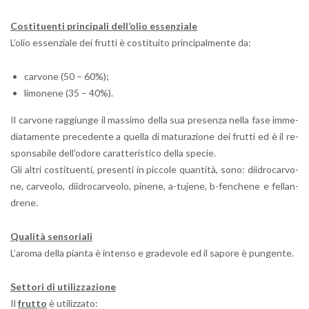
Co­sti­tuen­ti prin­ci­pa­li del­l’o­lio es­sen­zia­le
L’o­lio es­sen­zia­le dei frut­ti è co­sti­tui­to prin­ci­pal­men­te da:
car­vo­ne (50 – 60%);
li­mo­ne­ne (35 – 40%).
Il car­vo­ne rag­giun­ge il mas­si­mo della sua pre­sen­za nella fase im­me­
dia­ta­men­te pre­ce­den­te a quel­la di ma­tu­ra­zio­ne dei frut­ti ed è il re­
spon­sa­bi­le del­l’o­do­re ca­rat­te­ri­sti­co della spe­cie.
Gli altri co­sti­tuen­ti, pre­sen­ti in pic­co­le quan­ti­tà, sono: dii­dro­car­vo­
ne, car­veo­lo, dii­dro­car­veo­lo, pi­ne­ne, a-tu­je­ne, b-fen­che­ne e fel­lan­
dre­ne.
Qua­li­tà sen­so­ria­li
L’a­ro­ma della pian­ta è in­ten­so e gra­de­vo­le ed il sa­po­re è pun­gen­te.
Set­to­ri di uti­liz­za­zio­ne
Il
frut­to
è uti­liz­za­to: