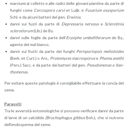
mar­ciu­mi al col­let­to e alle ra­di­ci delle gio­va­ni pian­ti­ne da parte di
fun­ghi come
Cer­co­spo­ra carvi
et Luijk. e
Fu­sa­rium oxy­spo­rium
Schl. e da al­cu­ni bat­te­ri del gen.
Er­wi­nia
.
danni sui fusti da parte di
De­pres­sa­ria ner­vo­sa
e
Scle­ro­ti­nia
scle­ro­tio­rum
(Lib.) de By.
danni sulle fo­glie da parte dell’
Ery­si­phe um­bel­li­fe­ra­rum
de By.,
agen­te del mal bian­co.
danni sui frut­ti da parte dei fun­ghi
Pe­ri­spo­riop­sis me­lio­loi­des
(Berk. et Curt.) v. Arx.,
Pro­to­my­ces ma­cro­spo­rus
e
Phoma ane­thi
(Pers.) Sacc. e da parte dei bat­te­ri del gen.
Pseu­do­mo­nas e Xan­
tho­mo­nas
.
Per evi­ta­re que­ste pa­to­lo­gie è con­si­glia­bi­le ef­fet­tua­re la con­cia del
seme.
Pa­ras­si­ti
Tra le av­ver­si­tà en­to­mo­lo­gi­che si pos­so­no ve­ri­fi­ca­re danni da parte
di larve di un cal­ci­di­de
(Bru­cho­pha­gus gib­bus
Boh.), che si nu­tro­no
del­l’en­do­sper­ma del seme.