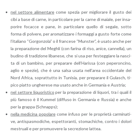
nel set­to­re ali­men­ta­re
come spe­zia per mi­glio­ra­re il gusto dei
cibi a base di carne, in par­ti­co­la­re per la carne di ma­ia­le, per in­sa­
po­ri­re fo­cac­ce e pane, in par­ti­co­la­re quel­lo di se­ga­le, sotto
forma di pol­ve­re, per aro­ma­tiz­za­re i for­mag­gi a gusto forte come
l’i­ta­lia­no “Gor­gon­zo­la” o il fran­ce­se “Mun­ster”, è usato anche per
la pre­pa­ra­zio­ne del Me­ghli (con fa­ri­na di riso, anice, can­nel­la), un
bu­di­no di tra­di­zio­ne li­ba­ne­se, che si usa per fe­steg­gia­re la na­sci­
ta di un bam­bi­no, per pre­pa­ra­re del­l’Ha­ris­sa (con pe­pe­ron­ci­no,
aglio e spe­zie), che è una salsa usata nel­l’a­rea oc­ci­den­ta­le del
Nord Afri­ca, so­prat­tut­to in Tu­ni­sia, per pre­pa­ra­re il Gu­la­sch, ti­
pi­co piat­to un­ghe­re­se ma usato anche in Ger­ma­nia e Au­stria;
nel set­to­re li­quo­ri­sti­co
per la pre­pa­ra­zio­ne di li­quo­ri, tra i quali il
più fa­mo­so è il Kum­mel (dif­fu­so in Ger­ma­nia e Rus­sia) e anche
per la grap­pa (Sch­napps);
nella me­di­ci­na po­po­la­re
come in­fu­so per le pro­prie­tà car­mi­na­ti­
ve, an­ti­spa­smo­di­che, espet­to­ran­ti, sto­ma­chi­che, con­tro i do­lo­ri
me­strua­li e per pro­muo­ve­re la se­cre­zio­ne lat­tea.