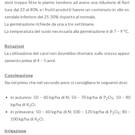
zio­ni trop­po fitte le pian­te ten­do­no ad avere una ri­du­zio­ne di fio­ri­
tu­ra dal 23 al 40% e i frut­ti pro­dot­ti hanno un con­te­nu­to in olio es­
sen­zia­le in­fe­rio­re del 25-30% ri­spet­to al nor­ma­le.
La ger­mi­na­zio­ne ri­chie­de da una a tre set­ti­ma­ne.
La tem­pe­ra­tu­ra del suolo ne­ces­sa­ria alla ger­mi­na­zio­ne è di 7 – 9 °C.
Ro­ta­zio­ni
La col­ti­va­zio­ne del carvi non do­vreb­be ri­tor­na­re sullo stes­so ap­pez­
za­men­to prima di 4 – 5 anni.
Con­ci­ma­zio­ne
Sia nel primo che nel se­con­do anno si con­si­glia­no le se­guen­ti dosi:
in au­tun­no: 50 – 60 kg/ha di N; 50 – 70 kg/ha di P
O
; 50 – 80
2
5
kg/ha di K
O;
2
in pri­ma­ve­ra: 50 – 60 kg/ha di N; 100 – 120 kg/ha di P
O
; 80 –
2
5
100 kg/ha di K
O;
2
Ir­ri­ga­zio­ne