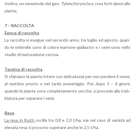
Inol­tre, un ne­ma­to­de del gen.
Ty­len­cho­ryn­chus,
crea forti danni alle
pian­te.
7 – RAC­COL­TA
Epoca di rac­col­ta
La rac­col­ta si ese­gue nel se­con­do anno, tra lu­glio ed ago­sto, quan­
do le om­brel­le sono di co­lo­re mar­ro­ne-gial­la­stro e i semi sono nello
sta­dio di ma­tu­ra­zio­ne ce­ro­sa.
Tec­ni­ca di rac­col­ta
Si sfal­cia­no le pian­te in­te­re con de­li­ca­tez­za per non per­de­re il seme,
al mat­ti­no pre­sto o nel tardo po­me­rig­gio. Poi, dopo 5 – 6 gior­ni,
quan­do le pian­te sono com­ple­ta­men­te sec­che, si pro­ce­de alla treb­
bia­tu­ra per se­pa­ra­re i semi.
Rese
La resa in frut­ti
oscil­la tra 0,8 e 2,0 t/ha, ma nel caso di va­rie­tà ad
ele­va­ta resa si pos­so­no su­pe­ra­re anche le 2,5 t/ha.