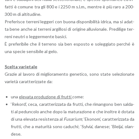
fat­ti è co­mu­ne tra gli 800 e i 2250 m s.l.m., men­tre è più raro a 200-
300 m di al­ti­tu­di­ne.
Pre­fe­ri­sce ter­re­ni leg­ge­ri con buona di­spo­ni­bi­li­tà idri­ca, ma si adat­
ta bene anche ai ter­re­ni ar­gil­lo­si di ori­gi­ne al­lu­vio­na­le. Pre­di­li­ge ter­
re­ni neu­tri o leg­ger­men­te ba­si­ci.
È pre­fe­ri­bi­le che il ter­re­no sia ben espo­sto e so­leg­gia­to per­ché è
una spe­cie sen­si­bi­le al gelo.
Scel­ta va­rie­ta­le
Gra­zie al la­vo­ro di mi­glio­ra­men­to ge­ne­ti­co, sono state se­le­zio­na­te
va­rie­tà ca­rat­te­riz­za­te da:
una
ele­va­ta pro­du­zio­ne di frut­ti
come:
‘Re­kord’, ceca, ca­rat­te­riz­za­ta da frut­ti, che ri­man­go­no ben sal­da­
ti al pe­dun­co­lo anche dopo la ma­tu­ra­zio­ne e che inol­tre è do­ta­ta
di una ele­va­ta re­si­sten­za al
Fu­sa­rium
; ‘Eko­nom’, ca­rat­te­riz­za­ta da
frut­ti, che a ma­tu­ri­tà sono ca­du­chi; ‘Syl­via’, da­ne­se; ‘Blei­ja’, olan­
de­se.