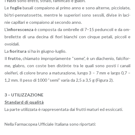
I
fusti
sono eret­ti, stria­ti, ra­mi­fi­ca­ti e gla­bri.
Le
fo­glie
ba­sa­li com­pa­io­no al primo anno e sono al­ter­ne, pic­cio­la­te,
bi/tri-pen­na­to­set­te, men­tre le su­pe­rio­ri sono ses­si­li, di­vi­se in la­ci­
nie ca­pil­la­ri e com­pa­io­no al se­con­do anno.
L’
in­fio­re­scen­za
è com­po­sta da om­brel­le di 7–15 pe­dun­co­li e da om­
brel­let­te di una de­ci­na di fiori bian­chi con cin­que pe­ta­li, pic­co­li e
ovoi­da­li.
La
fio­ri­tu­ra
si ha in giu­gno-lu­glio.
Il
frut­to,
chia­ma­to im­pro­pria­men­te “seme”, è un dia­che­nio, fal­ci­for­
me, gla­bro, con coste ben di­stin­te tra le quali sono posti i ca­na­li
olei­fe­ri, di co­lo­re bruno a ma­tu­ra­zio­ne, lungo 3 – 7 mm e largo 0,7 –
1,2 mm. Il peso di 1000 “semi” varia da 2,5 a 3,5 g (Fi­gu­ra 2).
3 – UTI­LIZ­ZA­ZIO­NE
Stan­dard di qua­li­tà
La parte uti­liz­za­ta è rap­pre­sen­ta­ta dai frut­ti ma­tu­ri ed es­sic­ca­ti.
Nella Far­ma­co­pea Uf­fi­cia­le Ita­lia­na sono ri­por­ta­ti: