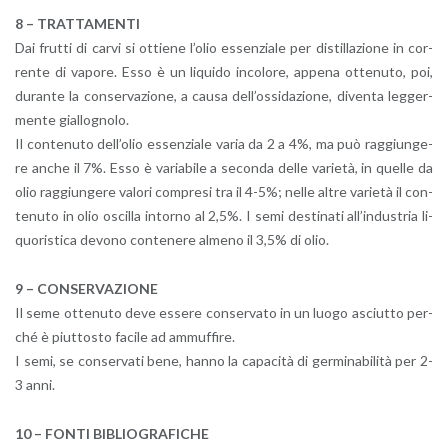
8 – TRAT­TA­MEN­TI
Dai frut­ti di carvi si ot­tie­ne l’o­lio es­sen­zia­le per di­stil­la­zio­ne in cor­
ren­te di va­po­re. Esso è un li­qui­do in­co­lo­re, ap­pe­na ot­te­nu­to, poi,
du­ran­te la con­ser­va­zio­ne, a causa del­l’os­si­da­zio­ne, di­ven­ta leg­ger­
men­te gial­lo­gno­lo.
Il con­te­nu­to del­l’o­lio es­sen­zia­le varia da 2 a 4%, ma può rag­giun­ge­
re anche il 7%. Esso è va­ria­bi­le a se­con­da delle va­rie­tà, in quel­le da
olio rag­giun­ge­re va­lo­ri com­pre­si tra il 4-5%; nelle altre va­rie­tà il con­
te­nu­to in olio oscil­la in­tor­no al 2,5%. I semi de­sti­na­ti al­l’in­du­stria li­
quo­ri­sti­ca de­vo­no con­te­ne­re al­me­no il 3,5% di olio.
9 – CON­SER­VA­ZIO­NE
Il seme ot­te­nu­to deve es­se­re con­ser­va­to in un luogo asciut­to per­
ché è piut­to­sto fa­ci­le ad am­muf­fi­re.
I semi, se con­ser­va­ti bene, hanno la ca­pa­ci­tà di ger­mi­na­bi­li­tà per 2-
3 anni.
10 – FONTI BI­BLIO­GRA­FI­CHE