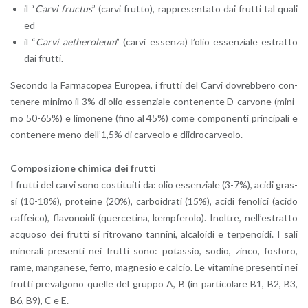
il “
Carvi fruc­tus
” (carvi frut­to), rap­pre­sen­ta­to dai frut­ti tal quali
ed
il “
Carvi ae­the­ro­leum
” (carvi es­sen­za) l’o­lio es­sen­zia­le estrat­to
dai frut­ti.
Se­con­do la Far­ma­co­pea Eu­ro­pea, i frut­ti del Carvi do­vreb­be­ro con­
te­ne­re mi­ni­mo il 3% di olio es­sen­zia­le con­te­nen­te D-car­vo­ne (mi­ni­
mo 50-65%) e li­mo­ne­ne (fino al 45%) come com­po­nen­ti prin­ci­pa­li e
con­te­ne­re meno del­l’1,5% di car­veo­lo e dii­dro­car­veo­lo.
Com­po­si­zio­ne chi­mi­ca dei frut­ti
I frut­ti del carvi sono co­sti­tui­ti da: olio es­sen­zia­le (3-7%), acidi gras­
si (10-18%), pro­tei­ne (20%), car­boi­dra­ti (15%), acidi fe­no­li­ci (acido
caf­fei­co), fla­vo­noi­di (quer­ce­ti­na, kem­p­fe­ro­lo). Inol­tre, nel­l’e­strat­to
ac­quo­so dei frut­ti si ri­tro­va­no tan­ni­ni, al­ca­loi­di e ter­pe­noi­di. I sali
mi­ne­ra­li pre­sen­ti nei frut­ti sono: po­tas­sio, sodio, zinco, fo­sfo­ro,
rame, man­ga­ne­se, ferro, ma­gne­sio e cal­cio. Le vi­ta­mi­ne pre­sen­ti nei
frut­ti pre­val­go­no quel­le del grup­po A, B (in par­ti­co­la­re B1, B2, B3,
B6, B9), C e E.