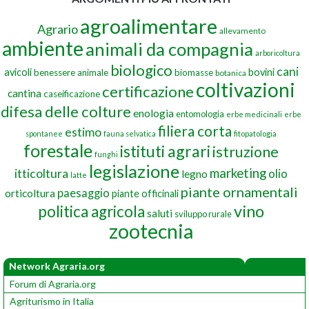
agroalimentare
Agrario
allevamento
ambiente
animali da compagnia
arboricoltura
biologico
cani
avicoli
bovini
benessere animale
biomasse
botanica
coltivazioni
certificazione
cantina
caseificazione
difesa delle colture
enologia
entomologia
erbe medicinali
erbe
filiera corta
estimo
spontanee
fauna selvatica
fitopatologia
forestale
istituti agrari
istruzione
funghi
legislazione
marketing
itticoltura
olio
legno
latte
piante ornamentali
paesaggio
orticoltura
piante officinali
vino
politica agricola
saluti
sviluppo rurale
zootecnia
Network Agraria.org
Forum di Agraria.org
Agriturismo in Italia