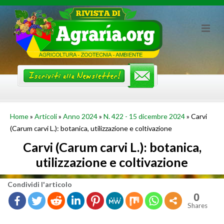
Skip
to
content
Home
»
Articoli
»
Anno 2024
»
N. 422 - 15 dicembre 2024
»
Carvi
(Carum carvi L.): botanica, utilizzazione e coltivazione
Carvi (Carum carvi L.): botanica,
utilizzazione e coltivazione
Con­di­vi­di l'ar­ti­co­lo
0
Shares