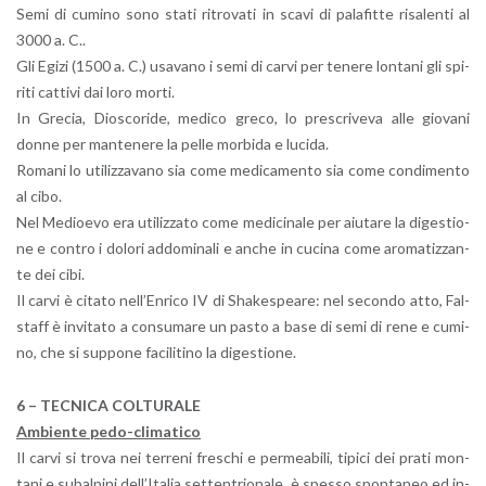
Semi di cu­mi­no sono stati ri­tro­va­ti in scavi di pa­la­fit­te ri­sa­len­ti al
3000 a. C..
Gli Egizi (1500 a. C.) usa­va­no i semi di carvi per te­ne­re lon­ta­ni gli spi­
ri­ti cat­ti­vi dai loro morti.
In Gre­cia, Dio­sco­ri­de, me­di­co greco, lo pre­scri­ve­va alle gio­va­ni
donne per man­te­ne­re la pelle mor­bi­da e lu­ci­da.
Ro­ma­ni lo uti­liz­za­va­no sia come me­di­ca­men­to sia come con­di­men­to
al cibo.
Nel Me­dioe­vo era uti­liz­za­to come me­di­ci­na­le per aiu­ta­re la di­ge­stio­
ne e con­tro i do­lo­ri ad­do­mi­na­li e anche in cu­ci­na come aro­ma­tiz­zan­
te dei cibi.
Il carvi è ci­ta­to nel­l’En­ri­co IV di Sha­ke­spea­re: nel se­con­do atto, Fal­
staff è in­vi­ta­to a con­su­ma­re un pasto a base di semi di rene e cu­mi­
no, che si sup­po­ne fa­ci­li­ti­no la di­ge­stio­ne.
6 – TEC­NI­CA COL­TU­RA­LE
Am­bien­te pe­do-cli­ma­ti­co
Il carvi si trova nei ter­re­ni fre­schi e per­mea­bi­li, ti­pi­ci dei prati mon­
ta­ni e su­bal­pi­ni del­l’I­ta­lia set­ten­trio­na­le, è spes­so spon­ta­neo ed in­