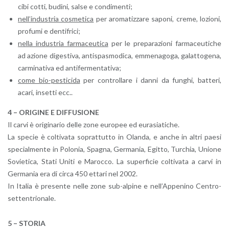
cibi cotti, bu­di­ni, salse e con­di­men­ti;
nel­l’in­du­stria co­sme­ti­ca
per aro­ma­tiz­za­re sa­po­ni, creme, lo­zio­ni,
pro­fu­mi e den­ti­fri­ci;
nella in­du­stria far­ma­ceu­ti­ca
per le pre­pa­ra­zio­ni far­ma­ceu­ti­che
ad azio­ne di­ge­sti­va, an­ti­spa­smo­di­ca, em­me­na­go­ga, ga­lat­to­ge­na,
car­mi­na­ti­va ed an­ti­fer­men­ta­ti­va;
come bio-pe­sti­ci­da
per con­trol­la­re i danni da fun­ghi, bat­te­ri,
acari, in­set­ti ecc..
4 – ORI­GI­NE E DIF­FU­SIO­NE
Il carvi è ori­gi­na­rio delle zone eu­ro­pee ed eu­ra­sia­ti­che.
La spe­cie è col­ti­va­ta so­prat­tut­to in Olan­da, e anche in altri paesi
spe­cial­men­te in Po­lo­nia, Spa­gna, Ger­ma­nia, Egit­to, Tur­chia, Unio­ne
So­vie­ti­ca, Stati Uniti e Ma­roc­co. La su­per­fi­cie col­ti­va­ta a carvi in
Ger­ma­nia era di circa 450 et­ta­ri nel 2002.
In Ita­lia è pre­sen­te nelle zone sub-al­pi­ne e nel­l’Ap­pe­ni­no Cen­tro-
set­ten­trio­na­le.
5 – STO­RIA