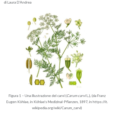
di Laura D’An­drea
Fi­gu­ra 1 – Una il­lu­stra­zio­ne del carvi (
Carum carvi
L.), (da Franz
Eugen Köhlae, in Köhlae’s Me­di­zi­nal-Pflan­zen, 1897, in https://​it.​
wikipedia.​org/​wiki/​Carum_​carvi)