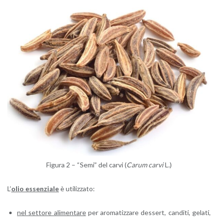
Fi­gu­ra 2 – “Semi” del carvi (
Carum carvi
L.)
L’
olio es­sen­zia­le
è uti­liz­za­to:
nel set­to­re ali­men­ta­re
per aro­ma­tiz­za­re des­sert, can­di­ti, ge­la­ti,