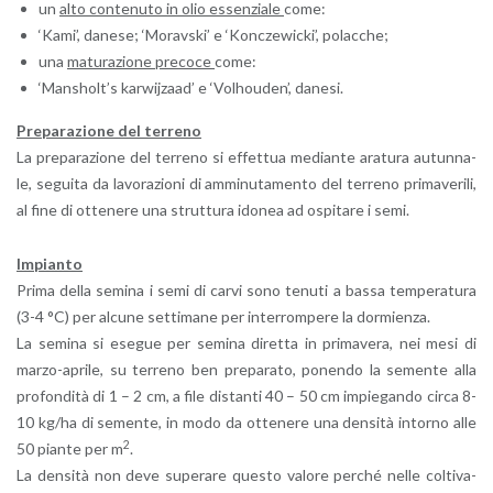
un
alto con­te­nu­to in olio es­sen­zia­le
come:
‘Kami’, da­ne­se; ‘Mo­ra­v­ski’ e ‘Konc­zewic­ki’, po­lac­che;
una
ma­tu­ra­zio­ne pre­co­ce
come:
‘Man­shol­t’s kar­wi­j­zaad’ e ‘Vo­lhou­den’, da­ne­si.
Pre­pa­ra­zio­ne del ter­re­no
La pre­pa­ra­zio­ne del ter­re­no si ef­fet­tua me­dian­te ara­tu­ra au­tun­na­
le, se­gui­ta da la­vo­ra­zio­ni di am­mi­nu­ta­men­to del ter­re­no pri­ma­ve­ri­li,
al fine di ot­te­ne­re una strut­tu­ra ido­nea ad ospi­ta­re i semi.
Im­pian­to
Prima della se­mi­na i semi di carvi sono te­nu­ti a bassa tem­pe­ra­tu­ra
(3-4 °C) per al­cu­ne set­ti­ma­ne per in­ter­rom­pe­re la dor­mien­za.
La se­mi­na si ese­gue per se­mi­na di­ret­ta in pri­ma­ve­ra, nei mesi di
mar­zo-apri­le, su ter­re­no ben pre­pa­ra­to, po­nen­do la se­men­te alla
pro­fon­di­tà di 1 – 2 cm, a file di­stan­ti 40 – 50 cm im­pie­gan­do circa 8-
10 kg/ha di se­men­te, in modo da ot­te­ne­re una den­si­tà in­tor­no alle
2
50 pian­te per m
.
La den­si­tà non deve su­pe­ra­re que­sto va­lo­re per­ché nelle col­ti­va­