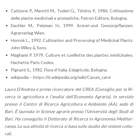
Ca­ti­zo­ne P., Ma­rot­ti M., To­de­ri G., Té­té­ny P., 1986. Col­ti­va­zio­ne
delle pian­te me­di­ci­na­li e aro­ma­ti­che. Pa­tron Edi­to­re, Bo­lo­gna.
Da­chler M., Pel­z­man H., 1999. Arz­nei-und Gewürz­p­flan­zen.
Agrar­ver­lag Wien.
Hor­nok L., 1992. Cul­ti­va­tion and Pro­ces­sing of Me­di­ci­nal Plan­ts.
John Wiley & Sons.
Ma­gha­mi P. 1979. Cul­tu­re et cueil­let­te des plan­tes mé­di­ci­na­les.
Ha­chet­te Paris Cedex.
Pi­gnat­ti S., 1982. Flora d’I­ta­lia. Eda­gri­co­le, Bo­lo­gna.
wi­ki­pe­dia – https://​it.​wikipedia.​org/​wiki/​Carum_​carvi
Laura D’An­drea è primo ri­cer­ca­to­re del CREA (Con­si­glio per la Ri­
cer­ca in agri­col­tu­ra e l’a­na­li­si del­l’E­co­no­mia Agra­ria), in ser­vi­zio
pres­so il Cen­tro di Ri­cer­ca Agri­col­tu­ra e Am­bien­te (AA), sede di
Bari. È lau­rea­ta in Scien­ze agra­rie pres­so l’U­ni­ver­si­tà degli Studi di
Bari. Ha con­se­gui­to il Dot­to­ra­to di Ri­cer­ca in Agro­no­mia Me­di­ter­
ra­nea. La sua at­ti­vi­tà di ri­cer­ca si basa sullo stu­dio dei si­ste­mi col­tu­
ra­li.