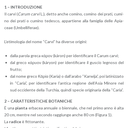
1 – IN­TRO­DU­ZIO­NE
Il carvi (
Carum carvi
L.), detto anche co­mi­no, co­mi­no dei prati, cu­mi­
no dei prati o cu­mi­no te­de­sco, ap­par­tie­ne alla fa­mi­glia delle Apia­
ceae (Um­bel­li­fe­rae).
L’e­ti­mo­lo­gia del nome “Carvi” ha di­ver­se ori­gi­ni:
dalla pa­ro­la greca κάρον (káron) per iden­ti­fi­ca­re il Carum carvi;
dal greco κάρυον (káryon) per iden­ti­fi­ca­re il gu­scio le­gno­so del
frut­to;
dal nome greco Κᾱρία (Karίa) o dal­l’a­ra­bo “Kar­wi­ja”, poi la­ti­niz­za­to
in “Caria”, per iden­ti­fi­ca­re l’an­ti­ca re­gio­ne del­l’A­sia Mi­no­re nel
sud oc­ci­den­te della Tur­chia, quin­di spe­cie ori­gi­na­ria della “Caria”.
2 – CA­RAT­TE­RI­STI­CHE BO­TA­NI­CHE
È una
pian­ta
er­ba­cea an­nua­le o bien­na­le, che nel primo anno è alta
20 cm, men­tre nel se­con­do rag­giun­ge anche 80 cm (Fi­gu­ra 1).
La
ra­di­ce
è fit­to­nan­te.