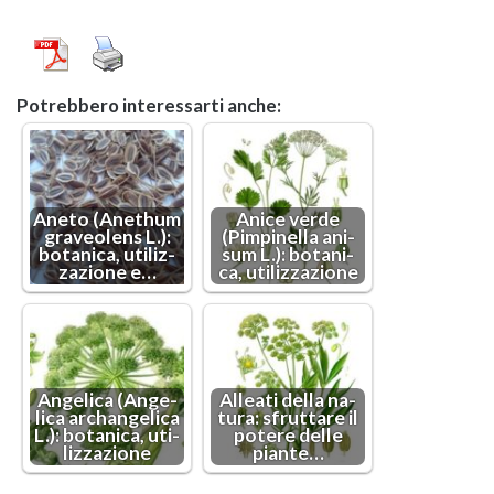
Po­treb­be­ro in­te­res­sar­ti anche:
Aneto (Ane­thum
Anice verde
gra­veo­lens L.):
(Pim­pi­nel­la ani­
bo­ta­ni­ca, uti­liz­
sum L.): bo­ta­ni­
za­zio­ne e…
ca, uti­liz­za­zio­ne
An­ge­li­ca (An­ge­
Al­lea­ti della na­
li­ca ar­chan­ge­li­ca
tu­ra: sfrut­ta­re il
L.): bo­ta­ni­ca, uti­
po­te­re delle
liz­za­zio­ne
pian­te…