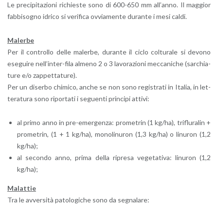
Le pre­ci­pi­ta­zio­ni ri­chie­ste sono di 600-650 mm al­l’an­no. Il mag­gior
fab­bi­so­gno idri­co si ve­ri­fi­ca ov­via­men­te du­ran­te i mesi caldi.
Ma­ler­be
Per il con­trol­lo delle ma­ler­be, du­ran­te il ciclo col­tu­ra­le si de­vo­no
ese­gui­re nel­l’in­ter-fi­la al­me­no 2 o 3 la­vo­ra­zio­ni mec­ca­ni­che (sar­chia­
tu­re e/o zap­pet­ta­tu­re).
Per un di­ser­bo chi­mi­co, anche se non sono re­gi­stra­ti in Ita­lia, in let­
te­ra­tu­ra sono ri­por­ta­ti i se­guen­ti prin­ci­pi at­ti­vi:
al primo anno in pre-emer­gen­za: pro­me­trin (1 kg/ha), tri­flu­ra­lin +
pro­me­trin, (1 + 1 kg/ha), mo­no­li­nu­ron (1,3 kg/ha) o li­nu­ron (1,2
kg/ha);
al se­con­do anno, prima della ri­pre­sa ve­ge­ta­ti­va: li­nu­ron (1,2
kg/ha);
Ma­lat­tie
Tra le av­ver­si­tà pa­to­lo­gi­che sono da se­gna­la­re: