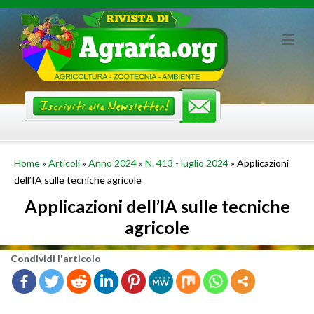
Skip
to
content
Home
»
Articoli
»
Anno 2024
»
N. 413 - luglio 2024
»
Applicazioni
dell’IA sulle tecniche agricole
Applicazioni dell’IA sulle tecniche
agricole
Con­di­vi­di l'ar­ti­co­lo