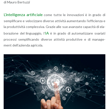
di Mauro Ber­tuz­zi
L’in­tel­li­gen­za ar­ti­fi­cia­le
come tutte le in­no­va­zio­ni è in grado di
sem­pli­fi­ca­re e ve­lo­ciz­za­re di­ver­se at­ti­vi­tà au­men­tan­do l’ef­fi­cien­za e
la pro­dut­ti­vi­tà com­ples­si­va. Gra­zie alle sue avan­za­te ca­pa­ci­tà di ela­
IA
bo­ra­zio­ne del lin­guag­gio, l’
è in grado di au­to­ma­tiz­za­re sva­ria­ti
pro­ces­si sem­pli­fi­can­do di­ver­se at­ti­vi­tà pro­dut­ti­ve e di ma­na­ge­
ment del­l’a­zien­da agri­co­la.