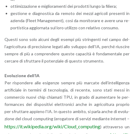
ot­ti­miz­za­zio­ne e mi­glio­ra­men­ti dei pro­dot­ti lungo la fi­lie­ra;
ge­stio­ne e dia­gno­sti­ca da re­mo­to dei mezzi agri­co­li pre­sen­ti in
azien­da (Fleet Ma­na­ge­ment), così da mo­ni­to­ra­re e avere una re­
por­ti­sti­ca ag­gior­na­ta sul loro uti­liz­zo con re­la­ti­vo con­su­mo.
Que­sti sono solo al­cu­ni degli esem­pi più strin­gen­ti nel campo del­
l’a­gri­col­tu­ra di pre­ci­sio­ne le­ga­ti allo svi­lup­po del­l’IA, per­ché riu­sci­re
sem­pre di più a com­pren­de­re que­ste ca­pa­ci­tà è fon­da­men­ta­le per
cer­ca­re di sfrut­ta­re il po­ten­zia­le di que­sto stru­men­to.
Evo­lu­zio­ne del­l’IA
Per ri­spon­de­re alle esi­gen­ze sem­pre più mar­ca­te del­l’in­tel­li­gen­za
ar­ti­fi­cia­le in ter­mi­ni di tec­no­lo­gia, di re­cen­te, sono stati messi in
com­mer­cio nuovi chip chia­ma­ti TPU, in grado di au­men­ta­re le per­
for­man­ces dei di­spo­si­ti­vi elet­tro­ni­ci anche in agri­col­tu­ra pro­prio
per sfrut­ta­re ap­pie­no l’IA. In que­sto am­bi­to, si parla anche di evo­lu­
zio­ne del cloud com­pu­ting (ero­ga­to­re di ser­vi­zi me­dian­te in­ter­net –
https://​it.​wikipedia.​org/​wiki/​Cloud_​computing
) at­tra­ver­so un