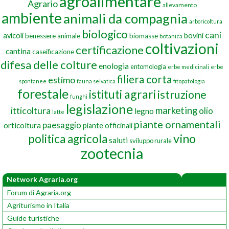
agroalimentare
Agrario
allevamento
ambiente
animali da compagnia
arboricoltura
biologico
cani
avicoli
bovini
benessere animale
biomasse
botanica
coltivazioni
certificazione
cantina
caseificazione
difesa delle colture
enologia
entomologia
erbe medicinali
erbe
filiera corta
estimo
spontanee
fauna selvatica
fitopatologia
forestale
istituti agrari
istruzione
funghi
legislazione
marketing
itticoltura
olio
legno
latte
piante ornamentali
paesaggio
orticoltura
piante officinali
vino
politica agricola
saluti
sviluppo rurale
zootecnia
Network Agraria.org
Forum di Agraria.org
Agriturismo in Italia
Guide turistiche