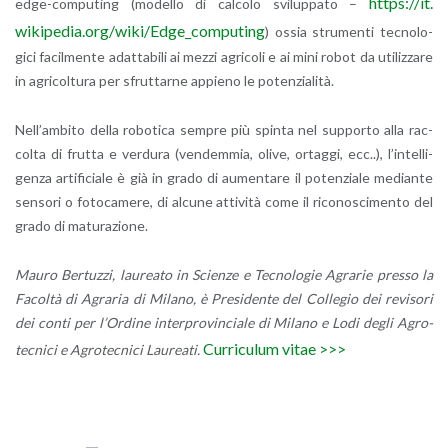
https://​it.​
ed­ge-com­pu­ting (mo­del­lo di cal­co­lo svi­lup­pa­to –
wikipedia.​org/​wiki/​Edge_​computing
) ossia stru­men­ti tec­no­lo­
gi­ci fa­cil­men­te adat­ta­bi­li ai mezzi agri­co­li e ai mini robot da uti­liz­za­re
in agri­col­tu­ra per sfrut­tar­ne ap­pie­no le po­ten­zia­li­tà.
Nel­l’am­bi­to della ro­bo­ti­ca sem­pre più spin­ta nel sup­por­to alla rac­
col­ta di frut­ta e ver­du­ra (ven­dem­mia, olive, or­tag­gi, ecc..), l’in­tel­li­
gen­za ar­ti­fi­cia­le è già in grado di au­men­ta­re il po­ten­zia­le me­dian­te
sen­so­ri o fo­to­ca­me­re, di al­cu­ne at­ti­vi­tà come il ri­co­no­sci­men­to del
grado di ma­tu­ra­zio­ne.
Mauro Ber­tuz­zi, lau­rea­to in Scien­ze e Tec­no­lo­gie Agra­rie pres­so la
Fa­col­tà di Agra­ria di Mi­la­no, è Pre­si­den­te del Col­le­gio dei re­vi­so­ri
dei conti per l’Or­di­ne in­ter­pro­vin­cia­le di Mi­la­no e Lodi degli Agro­
Cur­ri­cu­lum vitae >>>
tec­ni­ci e Agro­tec­ni­ci Lau­rea­ti.