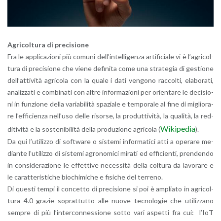
Agri­col­tu­ra di pre­ci­sio­ne
Fra le ap­pli­ca­zio­ni più co­mu­ni del­l’in­tel­li­gen­za ar­ti­fi­cia­le vi è l’a­gri­col­
tu­ra di pre­ci­sio­ne che viene de­fi­ni­ta come una stra­te­gia di ge­stio­ne
del­l’at­ti­vi­tà agri­co­la con la quale i dati ven­go­no rac­col­ti, ela­bo­ra­ti,
ana­liz­za­ti e com­bi­na­ti con altre in­for­ma­zio­ni per orien­ta­re le de­ci­sio­
ni in fun­zio­ne della va­ria­bi­li­tà spa­zia­le e tem­po­ra­le al fine di mi­glio­ra­
re l’ef­fi­cien­za nel­l’u­so delle ri­sor­se, la pro­dut­ti­vi­tà, la qua­li­tà, la red­
Wi­ki­pe­dia
di­ti­vi­tà e la so­ste­ni­bi­li­tà della pro­du­zio­ne agri­co­la (
).
Da qui l’u­ti­liz­zo di soft­ware o si­ste­mi in­for­ma­ti­ci atti a ope­ra­re me­
dian­te l’u­ti­liz­zo di si­ste­mi agro­no­mi­ci mi­ra­ti ed ef­fi­cien­ti, pren­den­do
in con­si­de­ra­zio­ne le ef­fet­ti­ve ne­ces­si­tà della col­tu­ra da la­vo­ra­re e
le ca­rat­te­ri­sti­che bio­chi­mi­che e fi­si­che del ter­re­no.
Di que­sti tempi il con­cet­to di pre­ci­sio­ne si poi è am­plia­to in agri­col­
tu­ra 4.0 gra­zie so­prat­tut­to alle nuove tec­no­lo­gie che uti­liz­za­no
sem­pre di più l’in­ter­con­nes­sio­ne sotto vari aspet­ti fra cui: l’IoT