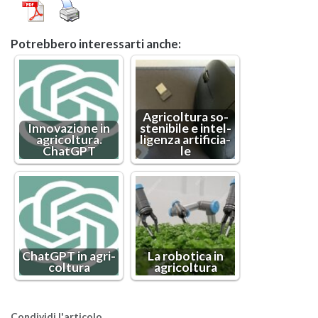
Po­treb­be­ro in­te­res­sar­ti anche:
Agri­col­tu­ra so­
In­no­va­zio­ne in
ste­ni­bi­le e in­tel­
agri­col­tu­ra.
li­gen­za ar­ti­fi­cia­
ChatGPT
le
ChatGPT in agri­
La ro­bo­ti­ca in
col­tu­ra
agri­col­tu­ra
Con­di­vi­di l'ar­ti­co­lo