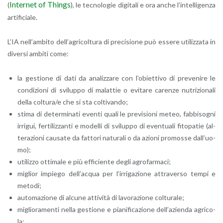
In­ter­net of Things
(
), le tec­no­lo­gie di­gi­ta­li e ora anche l’in­tel­li­gen­za
ar­ti­fi­cia­le.
L’IA nel­l’am­bi­to del­l’a­gri­col­tu­ra di pre­ci­sio­ne può es­se­re uti­liz­za­ta in
di­ver­si am­bi­ti come:
la ge­stio­ne di dati da ana­liz­za­re con l’o­biet­ti­vo di pre­ve­ni­re le
con­di­zio­ni di svi­lup­po di ma­lat­tie o evi­ta­re ca­ren­ze nu­tri­zio­na­li
della col­tu­ra/e che si sta col­ti­van­do;
stima di de­ter­mi­na­ti even­ti quali le pre­vi­sio­ni meteo, fab­bi­so­gni
ir­ri­gui, fer­ti­liz­zan­ti e mo­del­li di svi­lup­po di even­tua­li fi­to­pa­tie (al­
te­ra­zio­ni cau­sa­te da fat­to­ri na­tu­ra­li o da azio­ni pro­mos­se dal­l’uo­
mo);
uti­liz­zo ot­ti­ma­le e più ef­fi­cien­te degli agro­far­ma­ci;
mi­glior im­pie­go del­l’ac­qua per l’ir­ri­ga­zio­ne at­tra­ver­so tempi e
me­to­di;
au­to­ma­zio­ne di al­cu­ne at­ti­vi­tà di la­vo­ra­zio­ne col­tu­ra­le;
mi­glio­ra­men­ti nella ge­stio­ne e pia­ni­fi­ca­zio­ne del­l’a­zien­da agri­co­
la;