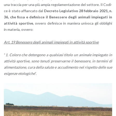
una trac­cia per una più ampia re­go­la­men­ta­zio­ne del set­to­re. Il Co­di­
ce è stato af­fian­ca­to dal
De­cre­to Le­gi­sla­ti­vo 28 feb­bra­io 2021, n.
36, che fissa e de­fi­ni­sce il Be­nes­se­re degli ani­ma­li im­pie­ga­ti in
at­ti­vi­tà spor­ti­ve
, ov­ve­ro de­fi­ni­sce in ma­nie­ra uni­vo­ca gli ob­bli­ghi
in ma­te­ria, ov­ve­ro:
Art. 19 Be­nes­se­re degli ani­ma­li im­pie­ga­ti in at­ti­vi­tà spor­ti­ve
“
1.
Co­lo­ro che de­ten­go­no a qual­sia­si ti­to­lo un ani­ma­le im­pie­ga­to in
at­ti­vi­tà spor­ti­ve, sono te­nu­ti pre­ser­var­ne il be­nes­se­re, in ter­mi­ni di
ali­men­ta­zio­ne, cura della sa­lu­te e ac­cu­di­men­to nel ri­spet­to delle sue
esi­gen­ze eto­lo­gi­che
”.