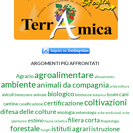
ARGOMENTI PIÙ AFFRONTATI
agroalimentare
Agrario
allevamento
ambiente
animali da compagnia
arboricoltura
biologico
cani
avicoli
bovini
benessere animale
biomasse
botanica
coltivazioni
certificazione
cantina
caseificazione
difesa delle colture
enologia
entomologia
erbe medicinali
erbe
filiera corta
estimo
spontanee
fauna selvatica
fitopatologia
forestale
istituti agrari
istruzione
funghi