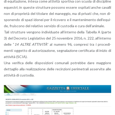
di equi­ta­zio­ne, in­te­sa come at­ti­vi­tà spor­ti­va con scuo­la di di­sci­pli­ne
eque­stri; in que­ste strut­tu­re pos­so­no es­se­re ospi­ta­ti anche ca­val­li
non di pro­prie­tà del ti­to­la­re del ma­neg­gio, ma di pri­va­ti che, non di­
spo­nen­do di spazi ido­nei per il ri­co­ve­ro e il man­te­ni­men­to del­l’e­qui­
de, frui­sco­no del re­la­ti­vo ser­vi­zio di cu­sto­dia e cura del­l’a­ni­ma­le.
Tali strut­tu­re ven­go­no in­di­vi­dua­te al­l’in­ter­no della Ta­bel­la A (parte
3) del De­cre­to Le­gi­sla­ti­vo del 25 no­vem­bre 2016, n. 222, al­l’in­ter­no
delle “
14 ALTRE AT­TI­VI­TÀ
” al nu­me­ro 96, com­pre­si tra i pro­ce­di­
men­ti og­get­to di au­to­riz­za­zio­ne, se­gna­la­zio­ne cer­ti­fi­ca­ta di ini­zio di
at­ti­vi­tà (SCIA).
Una ve­ri­fi­ca delle di­spo­si­zio­ni co­mu­na­li po­treb­be dare mag­gio­re
det­ta­glio alla rea­liz­za­zio­ne delle re­cin­zio­ni pe­ri­me­tra­li as­ser­vi­te alle
at­ti­vi­tà di cu­sto­dia.