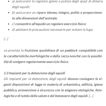
a) as­si­cu­ra­re la re­go­la­re igie­ne e pu­li­zia degli spazi di di­mo­ra
degli equi­di;
b) as­si­cu­ra­re un
ri­pa­ro ido­neo, in­te­gro, pu­li­to e pro­por­zio­na­
to alle di­men­sio­ni del­l’a­ni­ma­le;
c)
con­sen­ti­re al­l’e­qui­de un re­go­la­re eser­ci­zio fi­si­co
;
d) adot­ta­re le pre­cau­zio­ni ne­ces­sa­rie per evi­ta­re la fuga.
[…]
va pre­vi­sta la
frui­zio­ne quo­ti­dia­na di un pad­dock com­pa­ti­bi­le con
le ca­rat­te­ri­sti­che mor­fo­lo­gi­che e della razza non­ché con la pos­si­bi­
li­tà di svol­ge­re re­go­lar­men­te eser­ci­zio fi­si­co
.
1.3 Im­pian­ti per la de­ten­zio­ne degli equi­di
Gli im­pian­ti per la de­ten­zio­ne degli equi­di
de­vo­no co­niu­ga­re le vi­
gen­ti di­spo­si­zio­ni di legge in ma­te­ria di ur­ba­ni­sti­ca, edi­li­zia, igie­ne
pub­bli­ca, pre­ven­zio­ne e si­cu­rez­za con le esi­gen­ze eto­lo­gi­che, fi­sio­
lo­gi­che e di tu­te­la della sa­lu­te e del be­nes­se­re degli equi­di.
[…]