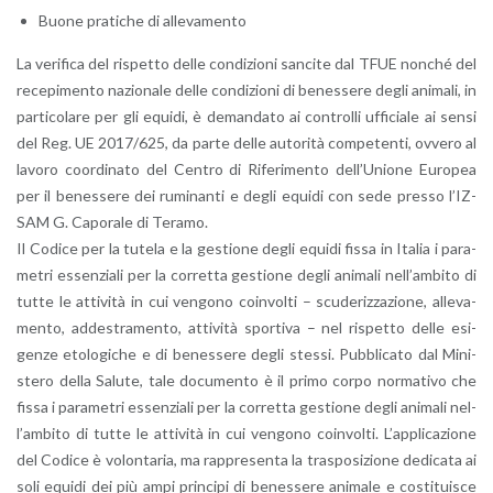
Buone pra­ti­che di al­le­va­men­to
La ve­ri­fi­ca del ri­spet­to delle con­di­zio­ni san­ci­te dal TFUE non­ché del
re­ce­pi­men­to na­zio­na­le delle con­di­zio­ni di be­nes­se­re degli ani­ma­li, in
par­ti­co­la­re per gli equi­di, è de­man­da­to ai con­trol­li uf­fi­cia­le ai sensi
del Reg. UE 2017/625, da parte delle au­to­ri­tà com­pe­ten­ti, ov­ve­ro al
la­vo­ro coor­di­na­to del Cen­tro di Ri­fe­ri­men­to del­l’U­nio­ne Eu­ro­pea
per il be­nes­se­re dei ru­mi­nan­ti e degli equi­di con sede pres­so l’IZ­
SAM G. Ca­po­ra­le di Te­ra­mo.
Il Co­di­ce per la tu­te­la e la ge­stio­ne degli equi­di fissa in Ita­lia i pa­ra­
me­tri es­sen­zia­li per la cor­ret­ta ge­stio­ne degli ani­ma­li nel­l’am­bi­to di
tutte le at­ti­vi­tà in cui ven­go­no coin­vol­ti – scu­de­riz­za­zio­ne, al­le­va­
men­to, ad­de­stra­men­to, at­ti­vi­tà spor­ti­va – nel ri­spet­to delle esi­
gen­ze eto­lo­gi­che e di be­nes­se­re degli stes­si. Pub­bli­ca­to dal Mi­ni­
ste­ro della Sa­lu­te, tale do­cu­men­to è il primo corpo nor­ma­ti­vo che
fissa i pa­ra­me­tri es­sen­zia­li per la cor­ret­ta ge­stio­ne degli ani­ma­li nel­
l’am­bi­to di tutte le at­ti­vi­tà in cui ven­go­no coin­vol­ti. L’ap­pli­ca­zio­ne
del Co­di­ce è vo­lon­ta­ria, ma rap­pre­sen­ta la tra­spo­si­zio­ne de­di­ca­ta ai
soli equi­di dei più ampi prin­ci­pi di be­nes­se­re ani­ma­le e co­sti­tui­sce