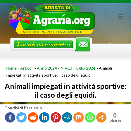
Skip
to
content
Home
»
Articoli
»
Anno 2024
»
N. 413 - luglio 2024
»
Animali
impiegati in attività sportive: il caso degli equidi.
Animali impiegati in attività sportive:
il caso degli equidi.
Con­di­vi­di l'ar­ti­co­lo
0
Shares