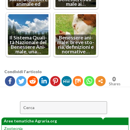
ani­ma­le ed
ma­le ai…
Il Si­ste­ma Qua­li­
Be­nes­se­re ani­
tà Na­zio­na­le del
ma­le: breve sto­
Be­nes­se­re Ani­
ria, de­fi­ni­zio­ni e
ma­le, una…
nor­ma­ti­ve…
Con­di­vi­di l'ar­ti­co­lo
0
Shares
Cerca:
Aree tematiche Agraria.org
Zootecnia