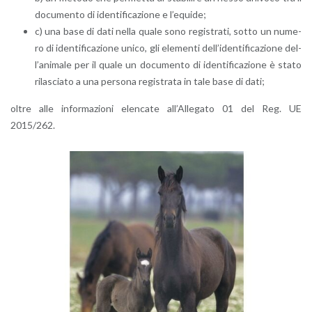
do­cu­men­to di iden­ti­fi­ca­zio­ne e l’e­qui­de;
c) una base di dati nella quale sono re­gi­stra­ti, sotto un nu­me­
ro di iden­ti­fi­ca­zio­ne unico, gli ele­men­ti del­l’i­den­ti­fi­ca­zio­ne del­
l’a­ni­ma­le per il quale un do­cu­men­to di iden­ti­fi­ca­zio­ne è stato
ri­la­scia­to a una per­so­na re­gi­stra­ta in tale base di dati;
oltre alle in­for­ma­zio­ni elen­ca­te al­l’Al­le­ga­to 01 del Reg. UE
2015/262.