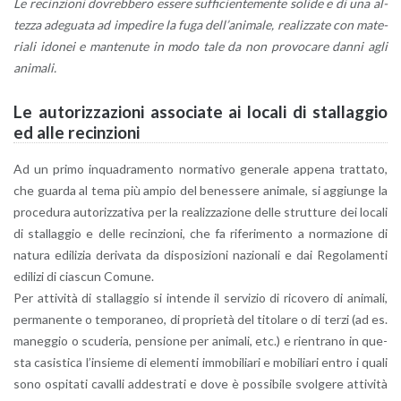
Le re­cin­zio­ni do­vreb­be­ro es­se­re suf­fi­cien­te­men­te so­li­de e di una al­
tez­za ade­gua­ta ad im­pe­di­re la fuga del­l’a­ni­ma­le, rea­liz­za­te con ma­te­
ria­li ido­nei e man­te­nu­te in modo tale da non pro­vo­ca­re danni agli
ani­ma­li.
Le au­to­riz­za­zio­ni as­so­cia­te ai lo­ca­li di stal­lag­gio
ed alle re­cin­zio­ni
Ad un primo in­qua­dra­men­to nor­ma­ti­vo ge­ne­ra­le ap­pe­na trat­ta­to,
che guar­da al tema più ampio del be­nes­se­re ani­ma­le, si ag­giun­ge la
pro­ce­du­ra au­to­riz­za­ti­va per la rea­liz­za­zio­ne delle strut­tu­re dei lo­ca­li
di stal­lag­gio e delle re­cin­zio­ni, che fa ri­fe­ri­men­to a nor­ma­zio­ne di
na­tu­ra edi­li­zia de­ri­va­ta da di­spo­si­zio­ni na­zio­na­li e dai Re­go­la­men­ti
edi­li­zi di cia­scun Co­mu­ne.
Per at­ti­vi­tà di stal­lag­gio si in­ten­de il ser­vi­zio di ri­co­ve­ro di ani­ma­li,
per­ma­nen­te o tem­po­ra­neo, di pro­prie­tà del ti­to­la­re o di terzi (ad es.
ma­neg­gio o scu­de­ria, pen­sio­ne per ani­ma­li, etc.) e rien­tra­no in que­
sta ca­si­sti­ca l’in­sie­me di ele­men­ti im­mo­bi­lia­ri e mo­bi­lia­ri entro i quali
sono ospi­ta­ti ca­val­li ad­de­stra­ti e dove è pos­si­bi­le svol­ge­re at­ti­vi­tà