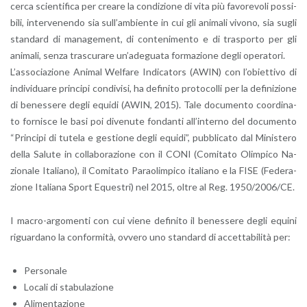
cer­ca scien­ti­fi­ca per crea­re la con­di­zio­ne di vita più fa­vo­re­vo­li pos­si­
bi­li, in­ter­ve­nen­do sia sul­l’am­bien­te in cui gli ani­ma­li vi­vo­no, sia sugli
stan­dard di ma­na­ge­ment, di con­te­ni­men­to e di tra­spor­to per gli
ani­ma­li, senza tra­scu­ra­re un’a­de­gua­ta for­ma­zio­ne degli ope­ra­to­ri.
L’as­so­cia­zio­ne Ani­mal Wel­fa­re In­di­ca­tors (AWIN) con l’o­biet­ti­vo di
in­di­vi­dua­re prin­ci­pi con­di­vi­si, ha de­fi­ni­to pro­to­col­li per la de­fi­ni­zio­ne
di be­nes­se­re degli equi­di (AWIN, 2015). Tale do­cu­men­to coor­di­na­
to for­ni­sce le basi poi di­ve­nu­te fon­dan­ti al­l’in­ter­no del do­cu­men­to
“Prin­ci­pi di tu­te­la e ge­stio­ne degli equi­di”, pub­bli­ca­to dal Mi­ni­ste­ro
della Sa­lu­te in col­la­bo­ra­zio­ne con il CONI (Co­mi­ta­to Olim­pi­co Na­
zio­na­le Ita­lia­no), il Co­mi­ta­to Pa­ra­o­lim­pi­co ita­lia­no e la FISE (Fe­de­ra­
zio­ne Ita­lia­na Sport Eque­stri) nel 2015, oltre al Reg. 1950/2006/CE.
I ma­cro-ar­go­men­ti con cui viene de­fi­ni­to il be­nes­se­re degli equi­ni
ri­guar­da­no la con­for­mi­tà, ov­ve­ro uno stan­dard di ac­cet­ta­bi­li­tà per:
Per­so­na­le
Lo­ca­li di sta­bu­la­zio­ne
Ali­men­ta­zio­ne