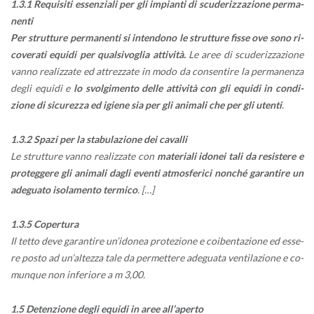
1.3.1 Re­qui­si­ti es­sen­zia­li per gli im­pian­ti di scu­de­riz­za­zio­ne per­ma­
nen­ti
Per strut­tu­re per­ma­nen­ti si in­ten­do­no le strut­tu­re fisse ove sono ri­
co­ve­ra­ti equi­di per qual­si­vo­glia at­ti­vi­tà.
Le aree di scu­de­riz­za­zio­ne
vanno rea­liz­za­te ed at­trez­za­te in modo da con­sen­ti­re la per­ma­nen­za
degli equi­di e
lo svol­gi­men­to delle at­ti­vi­tà con gli equi­di in con­di­
zio­ne di si­cu­rez­za ed igie­ne sia per gli ani­ma­li che per gli uten­ti
.
1.3.2 Spazi per la sta­bu­la­zio­ne dei ca­val­li
Le strut­tu­re vanno rea­liz­za­te con
ma­te­ria­li ido­nei tali da re­si­ste­re e
pro­teg­ge­re gli ani­ma­li dagli even­ti at­mo­sfe­ri­ci non­ché ga­ran­ti­re un
ade­gua­to iso­la­men­to ter­mi­co
.
[…]
1.3.5 Co­per­tu­ra
Il tetto deve ga­ran­ti­re un’i­do­nea pro­te­zio­ne e coi­ben­ta­zio­ne ed es­se­
re posto ad un’al­tez­za tale da per­met­te­re ade­gua­ta ven­ti­la­zio­ne e co­
mun­que non in­fe­rio­re a m 3,00.
1.5 De­ten­zio­ne degli equi­di in aree al­l’a­per­to