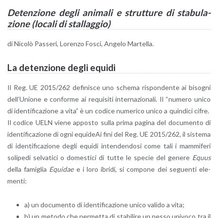
De­ten­zio­ne degli ani­ma­li e strut­tu­re di sta­bu­la­
zio­ne (lo­ca­li di stal­lag­gio)
di Ni­co­lò Pas­se­ri, Lo­ren­zo Fosci, An­ge­lo Mar­tel­la.
La de­ten­zio­ne degli equi­di
Il Reg. UE 2015/262 de­fi­ni­sce uno sche­ma ri­spon­den­te ai bi­so­gni
del­l’U­nio­ne e con­for­me ai re­qui­si­ti in­ter­na­zio­na­li. Il “nu­me­ro unico
di iden­ti­fi­ca­zio­ne a vita” è un co­di­ce nu­me­ri­co unico a quin­di­ci cifre.
Il co­di­ce UELN viene ap­po­sto sulla prima pa­gi­na del do­cu­men­to di
iden­ti­fi­ca­zio­ne di ogni equi­deAi fini del Reg. UE 2015/262, il si­ste­ma
di iden­ti­fi­ca­zio­ne degli equi­di in­ten­den­do­si come tali i mam­mi­fe­ri
so­li­pe­di sel­va­ti­ci o do­me­sti­ci di tutte le spe­cie del ge­ne­re
Equus
della fa­mi­glia
Equi­dae
e i loro ibri­di, si com­po­ne dei se­guen­ti ele­
men­ti:
a) un do­cu­men­to di iden­ti­fi­ca­zio­ne unico va­li­do a vita;
b) un me­to­do che per­met­ta di sta­bi­li­re un nesso uni­vo­co tra il