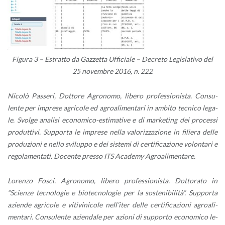
Fi­gu­ra
3
– Estrat­to da Gaz­zet­ta Uf­fi­cia­le – De­cre­to Le­gi­sla­ti­vo del
25 no­vem­bre 2016, n. 222
Ni­co­lò Pas­se­ri, Dot­to­re Agro­no­mo, li­be­ro pro­fes­sio­ni­sta. Con­su­
len­te per im­pre­se agri­co­le ed agroa­li­men­ta­ri in am­bi­to tec­ni­co le­ga­
le. Svol­ge ana­li­si eco­no­mi­co-esti­ma­ti­ve e di mar­ke­ting dei pro­ces­si
pro­dut­ti­vi. Sup­por­ta le im­pre­se nella va­lo­riz­za­zio­ne in fi­lie­ra delle
pro­du­zio­ni e nello svi­lup­po e dei si­ste­mi di cer­ti­fi­ca­zio­ne vo­lon­ta­ri e
re­go­la­men­ta­ti. Do­cen­te pres­so ITS Aca­de­my Agroa­li­men­ta­re.
Lo­ren­zo Fosci. Agro­no­mo, li­be­ro pro­fes­sio­ni­sta. Dot­to­ra­to in
“Scien­ze tec­no­lo­gie e bio­tec­no­lo­gie per la so­ste­ni­bi­li­tà”. Sup­por­ta
azien­de agri­co­le e vi­ti­vi­ni­co­le nel­l’i­ter delle cer­ti­fi­ca­zio­ni agroa­li­
men­ta­ri. Con­su­len­te azien­da­le per azio­ni di sup­por­to eco­no­mi­co le­