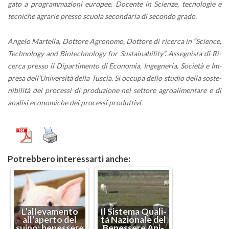
ga­to a pro­gram­ma­zio­ni eu­ro­pee. Do­cen­te in Scien­ze, tec­no­lo­gie e
tec­ni­che agra­rie pres­so scuo­la se­con­da­ria di se­con­do grado.
An­ge­lo Mar­tel­la, Dot­to­re Agro­no­mo, Dot­to­re di ri­cer­ca in “Scien­ce,
Tech­no­lo­gy and Bio­tech­no­lo­gy for Su­stai­na­bi­li­ty”. As­se­gni­sta di Ri­
cer­ca pres­so il Di­par­ti­men­to di Eco­no­mia, In­ge­gne­ria, So­cie­tà e Im­
pre­sa del­l’U­ni­ver­si­tà della Tu­scia. Si oc­cu­pa dello stu­dio della so­ste­
ni­bi­li­tà dei pro­ces­si di pro­du­zio­ne nel set­to­re agroa­li­men­ta­re e di
ana­li­si eco­no­mi­che
dei pro­ces­si pro­dut­ti­vi.
Po­treb­be­ro in­te­res­sar­ti anche:
L’al­le­va­men­to
Il Si­ste­ma Qua­li­
al­l’a­per­to del
tà Na­zio­na­le del
suino: be­nes­se­re
Be­nes­se­re Ani­