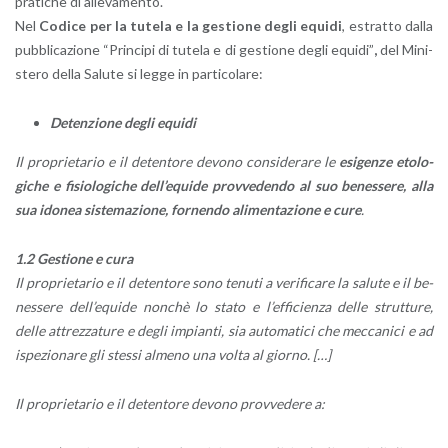
pra­ti­che di al­le­va­men­to.
Nel
Co­di­ce per la tu­te­la e la ge­stio­ne degli equi­di
, estrat­to dalla
pub­bli­ca­zio­ne “Prin­ci­pi di tu­te­la e di ge­stio­ne degli equi­di”
,
del Mi­ni­
ste­ro della Sa­lu­te si legge in par­ti­co­la­re:
De­ten­zio­ne degli equi­di
Il pro­prie­ta­rio e il de­ten­to­re de­vo­no con­si­de­ra­re le
esi­gen­ze eto­lo­
gi­che e fi­sio­lo­gi­che del­l’e­qui­de prov­ve­den­do al suo be­nes­se­re, alla
sua ido­nea si­ste­ma­zio­ne, for­nen­do ali­men­ta­zio­ne e cure
.
1.2 Ge­stio­ne e cura
Il pro­prie­ta­rio e il de­ten­to­re sono te­nu­ti a ve­ri­fi­ca­re la sa­lu­te e il be­
nes­se­re del­l’e­qui­de non­chè lo stato e l’ef­fi­cien­za delle strut­tu­re,
delle at­trez­za­tu­re e degli im­pian­ti, sia au­to­ma­ti­ci che mec­ca­ni­ci e ad
ispe­zio­na­re gli stes­si al­me­no una volta al gior­no.
[…]
Il pro­prie­ta­rio e il de­ten­to­re de­vo­no prov­ve­de­re a: