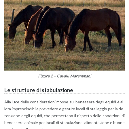
Fi­gu­ra
2
– Ca­val­li Ma­rem­ma­ni
Le strut­tu­re di sta­bu­la­zio­ne
Alla luce delle con­si­de­ra­zio­ni mosse sul be­nes­se­re degli equi­di è al­
lo­ra im­pre­scin­di­bi­le pre­ve­de­re e ge­sti­re lo­ca­li di stal­lag­gio per la de­
ten­zio­ne degli equi­di, che per­met­ta­no il ri­spet­to delle con­di­zio­ni di
be­nes­se­re ani­ma­le per lo­ca­li di sta­bu­la­zio­ne, ali­men­ta­zio­ne e buone