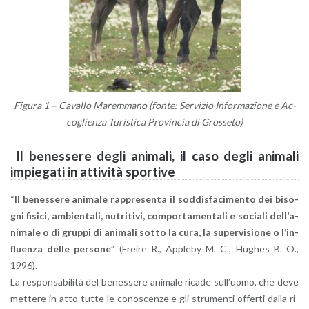
Fi­gu­ra
1
– Ca­val­lo Ma­rem­ma­no (fonte: Ser­vi­zio In­for­ma­zio­ne e Ac­
co­glien­za Tu­ri­sti­ca Pro­vin­cia di Gros­se­to)
Il be­nes­se­re degli ani­ma­li, il caso degli ani­ma­li
im­pie­ga­ti in at­ti­vi­tà spor­ti­ve
“
Il be­nes­se­re ani­ma­le rap­pre­sen­ta il sod­di­sfa­ci­men­to dei bi­so­
gni fi­si­ci, am­bien­ta­li, nu­tri­ti­vi, com­por­ta­men­ta­li e so­cia­li del­l’a­
ni­ma­le o di grup­pi di ani­ma­li sotto la cura, la su­per­vi­sio­ne o l’in­
fluen­za delle per­so­ne
” (Frei­re R., Ap­ple­by M. C., Hu­ghes B. O.,
1996).
La re­spon­sa­bi­li­tà del be­nes­se­re ani­ma­le ri­ca­de sul­l’uo­mo, che deve
met­te­re in atto tutte le co­no­scen­ze e gli stru­men­ti of­fer­ti dalla ri­