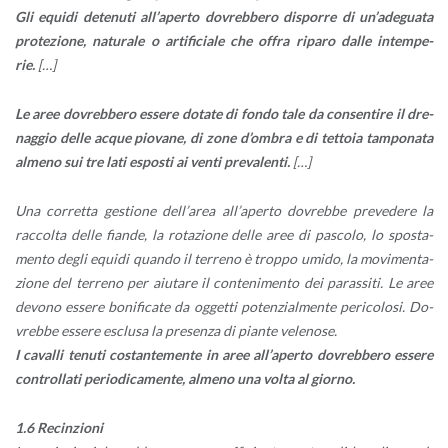
Gli equi­di de­te­nu­ti al­l’a­per­to do­vreb­be­ro di­spor­re di un’a­de­gua­ta
pro­te­zio­ne, na­tu­ra­le o ar­ti­fi­cia­le che offra ri­pa­ro dalle in­tem­pe­
rie.
[…]
Le aree do­vreb­be­ro es­se­re do­ta­te di fondo tale da con­sen­ti­re il dre­
nag­gio delle acque pio­va­ne, di zone d’om­bra e di tet­to­ia tam­po­na­ta
al­me­no sui tre lati espo­sti ai venti pre­va­len­ti.
[…]
Una cor­ret­ta ge­stio­ne del­l’a­rea al­l’a­per­to do­vreb­be pre­ve­de­re la
rac­col­ta delle fian­de, la ro­ta­zio­ne delle aree di pa­sco­lo, lo spo­sta­
men­to degli equi­di quan­do il ter­re­no è trop­po umido, la mo­vi­men­ta­
zio­ne del ter­re­no per aiu­ta­re il con­te­ni­men­to dei pa­ras­si­ti. Le aree
de­vo­no es­se­re bo­ni­fi­ca­te da og­get­ti po­ten­zial­men­te pe­ri­co­lo­si. Do­
vreb­be es­se­re esclu­sa la pre­sen­za di pian­te ve­le­no­se.
I ca­val­li te­nu­ti co­stan­te­men­te in aree al­l’a­per­to do­vreb­be­ro es­se­re
con­trol­la­ti pe­rio­di­ca­men­te, al­me­no una volta al gior­no.
1.6 Re­cin­zio­ni