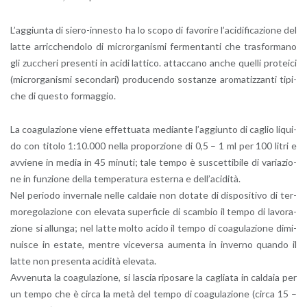
L’ag­giun­ta di sie­ro-in­ne­sto ha lo scopo di fa­vo­ri­re l’a­ci­di­fi­ca­zio­ne del
latte ar­ric­chen­do­lo di mi­cror­ga­ni­smi fer­men­tan­ti che tra­sfor­ma­no
gli zuc­che­ri pre­sen­ti in acidi lat­ti­co. at­tac­ca­no anche quel­li pro­tei­ci
(mi­cror­ga­ni­smi se­con­da­ri) pro­du­cen­do so­stan­ze aro­ma­tiz­zan­ti ti­pi­
che di que­sto for­mag­gio.
La coa­gu­la­zio­ne viene ef­fet­tua­ta me­dian­te l’ag­giun­to di ca­glio li­qui­
do con ti­to­lo 1:10.000 nella pro­por­zio­ne di 0,5 – 1 ml per 100 litri e
av­vie­ne in media in 45 mi­nu­ti; tale tempo è su­scet­ti­bi­le di va­ria­zio­
ne in fun­zio­ne della tem­pe­ra­tu­ra ester­na e del­l’a­ci­di­tà.
Nel pe­rio­do in­ver­na­le nelle cal­da­ie non do­ta­te di di­spo­si­ti­vo di ter­
mo­re­go­la­zio­ne con ele­va­ta su­per­fi­cie di scam­bio il tempo di la­vo­ra­
zio­ne si al­lun­ga; nel latte molto acido il tempo di coa­gu­la­zio­ne di­mi­
nui­sce in esta­te, men­tre vi­ce­ver­sa au­men­ta in in­ver­no quan­do il
latte non pre­sen­ta aci­di­tà ele­va­ta.
Av­ve­nu­ta la coa­gu­la­zio­ne, si la­scia ri­po­sa­re la ca­glia­ta in cal­da­ia per
un tempo che è circa la metà del tempo di coa­gu­la­zio­ne (circa 15 –