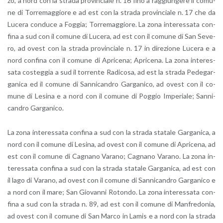
zo, a nord con la stra­da pro­vin­cia­le n. 16 fino a rag­giun­ge­re il co­mu­
ne di Tor­re­mag­gio­re e ad est con la stra­da pro­vin­cia­le n. 17 che da
Lu­ce­ra con­du­ce a Fog­gia; Tor­re­mag­gio­re. La zona in­te­res­sa­ta con­
fi­na a sud con il co­mu­ne di Lu­ce­ra, ad est con il co­mu­ne di San Se­ve­
ro, ad ovest con la stra­da pro­vin­cia­le n. 17 in di­re­zio­ne Lu­ce­ra e a
nord con­fi­na con il co­mu­ne di Apri­ce­na; Apri­ce­na. La zona in­te­res­
sa­ta co­steg­gia a sud il tor­ren­te Ra­di­co­sa, ad est la stra­da Pe­de­gar­
ga­ni­ca ed il co­mu­ne di San­ni­can­dro Gar­ga­ni­co, ad ovest con il co­
mu­ne di Le­si­na e a nord con il co­mu­ne di Pog­gio Im­pe­ria­le; San­ni­
can­dro Gar­ga­ni­co.
La zona in­te­res­sa­ta con­fi­na a sud con la stra­da sta­ta­le Gar­ga­ni­ca, a
nord con il co­mu­ne di Le­si­na, ad ovest con il co­mu­ne di Apri­ce­na, ad
est con il co­mu­ne di Ca­gna­no Va­ra­no; Ca­gna­no Va­ra­no. La zona in­
te­res­sa­ta con­fi­na a sud con la stra­da sta­ta­le Gar­ga­ni­ca, ad est con
il lago di Va­ra­no, ad ovest con il co­mu­ne di San­ni­can­dro Gar­ga­ni­co e
a nord con il mare; San Gio­van­ni Ro­ton­do. La zona in­te­res­sa­ta con­
fi­na a sud con la stra­da n. 89, ad est con il co­mu­ne di Man­fre­do­nia,
ad ovest con il co­mu­ne di San Marco in Lamis e a nord con la stra­da