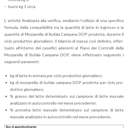
– burro kg 1 circa
L’ at­ti­vi­tà fi­na­liz­za­ta alla ve­ri­fi­ca, me­dian­te l’u­ti­liz­zo di una spe­ci­fi­ca
for­mu­la, della com­pa­ti­bi­li­tà tra la quan­ti­tà di latte in in­gres­so e la
quan­ti­tà di Moz­za­rel­la di Bu­fa­la Cam­pa­na DOP pro­dot­ta, du­ran­te il
ciclo pro­dut­ti­vo gior­na­lie­ro. Il bi­lan­cio di massa così de­fi­ni­to, ef­fet­
tua­to al­l’in­ter­no dei ca­sei­fi­ci ade­ren­ti al Piano dei Con­trol­li della
Moz­za­rel­la di Bu­fa­la Cam­pa­na DOP, viene ef­fet­tua­to se­guen­do i
se­guen­ti pa­ra­me­tri:
kg di latte in en­tra­ta per ciclo pro­dut­ti­vo gior­na­lie­ro;
kg di moz­za­rel­la di bu­fa­la cam­pa­na DOP pro­dot­ta per ciclo pro­
dut­ti­vo gior­na­lie­ro;
% gras­so del latte de­ter­mi­na­to sul cam­pio­ne di latte mas­sa­le
ana­liz­za­to in au­to­con­trol­lo nel mese pre­ce­den­te;
% pro­tei­na latte mas­sa­le de­ter­mi­na­to sul cam­pio­ne di latte
mas­sa­le ana­liz­za­to in au­to­con­trol­lo nel mese pre­ce­den­te.