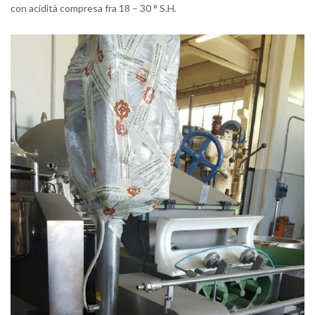
con aci­di­tà com­pre­sa fra 18 – 30 ° S.H.