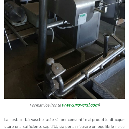
www.​uroversi.​com
For­ma­tri­ce (fonte
)
La sosta in tali va­sche, utile sia per con­sen­ti­re al pro­dot­to di ac­qui­
sta­re una suf­fi­cien­te sa­pi­di­tà, sia per as­si­cu­ra­re un equi­li­brio fi­si­co