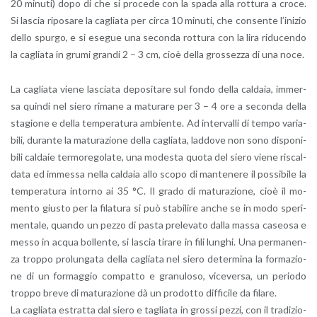
20 mi­nu­ti) dopo di che si pro­ce­de con la spada alla rot­tu­ra a croce.
Si la­scia ri­po­sa­re la ca­glia­ta per circa 10 mi­nu­ti, che con­sen­te l’i­ni­zio
dello spur­go, e si ese­gue una se­con­da rot­tu­ra con la lira ri­du­cen­do
la ca­glia­ta in grumi gran­di 2 – 3 cm, cioè della gros­sez­za di una noce.
La ca­glia­ta viene la­scia­ta de­po­si­ta­re sul fondo della cal­da­ia, im­mer­
sa quin­di nel siero ri­ma­ne a ma­tu­ra­re per 3 – 4 ore a se­con­da della
sta­gio­ne e della tem­pe­ra­tu­ra am­bien­te. Ad in­ter­val­li di tempo va­ria­
bi­li, du­ran­te la ma­tu­ra­zio­ne della ca­glia­ta, lad­do­ve non sono di­spo­ni­
bi­li cal­da­ie ter­mo­re­go­la­te, una mo­de­sta quota del siero viene ri­scal­
da­ta ed im­mes­sa nella cal­da­ia allo scopo di man­te­ne­re il pos­si­bi­le la
tem­pe­ra­tu­ra in­tor­no ai 35 °C. Il grado di ma­tu­ra­zio­ne, cioè il mo­
men­to giu­sto per la fi­la­tu­ra si può sta­bi­li­re anche se in modo spe­ri­
men­ta­le, quan­do un pezzo di pasta pre­le­va­to dalla massa ca­seo­sa e
messo in acqua bol­len­te, si la­scia ti­ra­re in fili lun­ghi. Una per­ma­nen­
za trop­po pro­lun­ga­ta della ca­glia­ta nel siero de­ter­mi­na la for­ma­zio­
ne di un for­mag­gio com­pat­to e gra­nu­lo­so, vi­ce­ver­sa, un pe­rio­do
trop­po breve di ma­tu­ra­zio­ne dà un pro­dot­to dif­fi­ci­le da fi­la­re.
La ca­glia­ta estrat­ta dal siero e ta­glia­ta in gros­si pezzi, con il tra­di­zio­