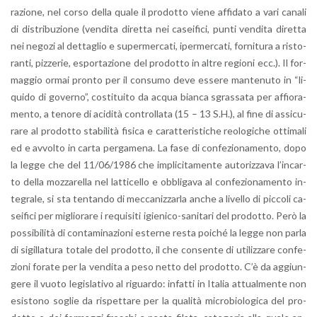
ra­zio­ne, nel corso della quale il pro­dot­to viene af­fi­da­to a vari ca­na­li
di di­stri­bu­zio­ne (ven­di­ta di­ret­ta nei ca­sei­fi­ci, punti ven­di­ta di­ret­ta
nei ne­go­zi al det­ta­glio e su­per­mer­ca­ti, iper­mer­ca­ti, for­ni­tu­ra a ri­sto­
ran­ti, piz­ze­rie, espor­ta­zio­ne del pro­dot­to in altre re­gio­ni ecc.). Il for­
mag­gio ormai pron­to per il con­su­mo deve es­se­re man­te­nu­to in “li­
qui­do di go­ver­no”, co­sti­tui­to da acqua bian­ca sgras­sa­ta per af­fio­ra­
men­to, a te­no­re di aci­di­tà con­trol­la­ta (15 – 13 S.H.), al fine di as­si­cu­
ra­re al pro­dot­to sta­bi­li­tà fi­si­ca e ca­rat­te­ri­sti­che reo­lo­gi­che ot­ti­ma­li
ed e av­vol­to in carta per­ga­me­na. La fase di con­fe­zio­na­men­to, dopo
la legge che del 11/06/1986 che im­pli­ci­ta­men­te au­to­riz­za­va l’in­car­
to della moz­za­rel­la nel lat­ti­cel­lo e ob­bli­ga­va al con­fe­zio­na­men­to in­
te­gra­le, si sta ten­tan­do di mec­ca­niz­zar­la anche a li­vel­lo di pic­co­li ca­
sei­fi­ci per mi­glio­ra­re i re­qui­si­ti igie­ni­co-sa­ni­ta­ri del pro­dot­to. Però la
pos­si­bi­li­tà di con­ta­mi­na­zio­ni ester­ne resta poi­ché la legge non parla
di si­gil­la­tu­ra to­ta­le del pro­dot­to, il che con­sen­te di uti­liz­za­re con­fe­
zio­ni fo­ra­te per la ven­di­ta a peso netto del pro­dot­to. C’è da ag­giun­
ge­re il vuoto le­gi­sla­ti­vo al ri­guar­do: in­fat­ti in Ita­lia at­tual­men­te non
esi­sto­no so­glie da ri­spet­ta­re per la qua­li­tà mi­cro­bio­lo­gi­ca del pro­