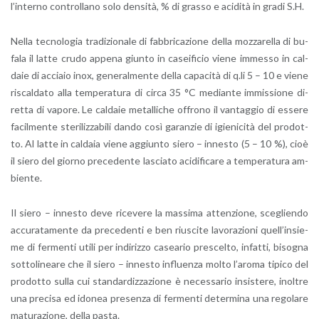
l’in­ter­no con­trol­la­no solo den­si­tà, % di gras­so e aci­di­tà in gradi S.H.
Nella tec­no­lo­gia tra­di­zio­na­le di fab­bri­ca­zio­ne della moz­za­rel­la di bu­
fa­la il latte crudo ap­pe­na giun­to in ca­sei­fi­cio viene im­mes­so in cal­
da­ie di ac­cia­io inox, ge­ne­ral­men­te della ca­pa­ci­tà di q.​li 5 – 10 e viene
ri­scal­da­to alla tem­pe­ra­tu­ra di circa 35 °C me­dian­te im­mis­sio­ne di­
ret­ta di va­po­re. Le cal­da­ie me­tal­li­che of­fro­no il van­tag­gio di es­se­re
fa­cil­men­te ste­ri­liz­za­bi­li dando così ga­ran­zie di igie­ni­ci­tà del pro­dot­
to. Al latte in cal­da­ia viene ag­giun­to siero – in­ne­sto (5 – 10 %), cioè
il siero del gior­no pre­ce­den­te la­scia­to aci­di­fi­ca­re a tem­pe­ra­tu­ra am­
bien­te.
Il siero – in­ne­sto deve ri­ce­ve­re la mas­si­ma at­ten­zio­ne, sce­glien­do
ac­cu­ra­ta­men­te da pre­ce­den­ti e ben riu­sci­te la­vo­ra­zio­ni quel­l’in­sie­
me di fer­men­ti utili per in­di­riz­zo ca­sea­rio pre­scel­to, in­fat­ti, bi­so­gna
sot­to­li­nea­re che il siero – in­ne­sto in­fluen­za molto l’a­ro­ma ti­pi­co del
pro­dot­to sulla cui stan­dar­diz­za­zio­ne è ne­ces­sa­rio in­si­ste­re, inol­tre
una pre­ci­sa ed ido­nea pre­sen­za di fer­men­ti de­ter­mi­na una re­go­la­re
ma­tu­ra­zio­ne, della pasta.