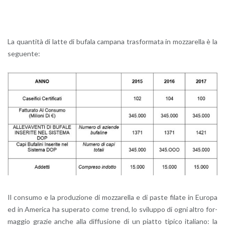
La quan­ti­tà di latte di bu­fa­la cam­pa­na tra­sfor­ma­ta in moz­za­rel­la è la
se­guen­te:
Il con­su­mo e la pro­du­zio­ne di moz­za­rel­la e di paste fi­la­te in Eu­ro­pa
ed in Ame­ri­ca ha su­pe­ra­to come trend, lo svi­lup­po di ogni altro for­
mag­gio gra­zie anche alla dif­fu­sio­ne di un piat­to ti­pi­co ita­lia­no: la