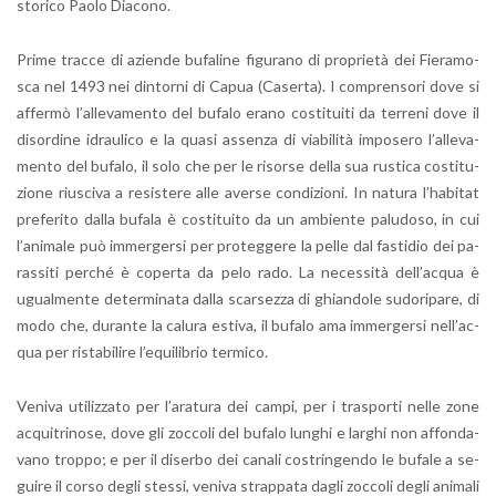
sto­ri­co Paolo Dia­co­no.
Prime trac­ce di azien­de bu­fa­li­ne fi­gu­ra­no di pro­prie­tà dei Fie­ra­mo­
sca nel 1493 nei din­tor­ni di Capua (Ca­ser­ta). I com­pren­so­ri dove si
af­fer­mò l’al­le­va­men­to del bu­fa­lo erano co­sti­tui­ti da ter­re­ni dove il
di­sor­di­ne idrau­li­co e la quasi as­sen­za di via­bi­li­tà im­po­se­ro l’al­le­va­
men­to del bu­fa­lo, il solo che per le ri­sor­se della sua ru­sti­ca co­sti­tu­
zio­ne riu­sci­va a re­si­ste­re alle aver­se con­di­zio­ni. In na­tu­ra l’ha­bi­tat
pre­fe­ri­to dalla bu­fa­la è co­sti­tui­to da un am­bien­te pa­lu­do­so, in cui
l’a­ni­ma­le può im­mer­ger­si per pro­teg­ge­re la pelle dal fa­sti­dio dei pa­
ras­si­ti per­ché è co­per­ta da pelo rado. La ne­ces­si­tà del­l’ac­qua è
ugual­men­te de­ter­mi­na­ta dalla scar­sez­za di ghian­do­le su­do­ri­pa­re, di
modo che, du­ran­te la ca­lu­ra esti­va, il bu­fa­lo ama im­mer­ger­si nel­l’ac­
qua per ri­sta­bi­li­re l’e­qui­li­brio ter­mi­co.
Ve­ni­va uti­liz­za­to per l’a­ra­tu­ra dei campi, per i tra­spor­ti nelle zone
ac­qui­tri­no­se, dove gli zoc­co­li del bu­fa­lo lun­ghi e lar­ghi non af­fon­da­
va­no trop­po; e per il di­ser­bo dei ca­na­li co­strin­gen­do le bu­fa­le a se­
gui­re il corso degli stes­si, ve­ni­va strap­pa­ta dagli zoc­co­li degli ani­ma­li