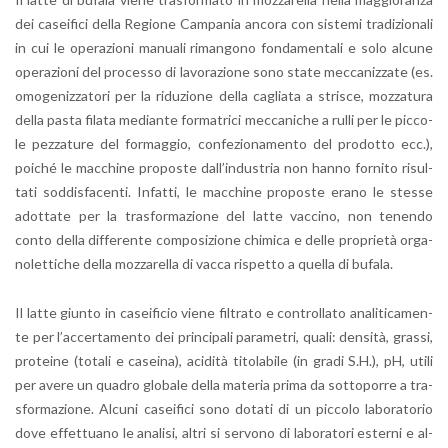
dei ca­sei­fi­ci della Re­gio­ne Cam­pa­nia an­co­ra con si­ste­mi tra­di­zio­na­li
in cui le ope­ra­zio­ni ma­nua­li ri­man­go­no fon­da­men­ta­li e solo al­cu­ne
ope­ra­zio­ni del pro­ces­so di la­vo­ra­zio­ne sono state mec­ca­niz­za­te (es.
omo­ge­niz­za­to­ri per la ri­du­zio­ne della ca­glia­ta a stri­sce, moz­za­tu­ra
della pasta fi­la­ta me­dian­te for­ma­tri­ci mec­ca­ni­che a rulli per le pic­co­
le pez­za­tu­re del for­mag­gio, con­fe­zio­na­men­to del pro­dot­to ecc.),
poi­ché le mac­chi­ne pro­po­ste dal­l’in­du­stria non hanno for­ni­to ri­sul­
ta­ti sod­di­sfa­cen­ti. In­fat­ti, le mac­chi­ne pro­po­ste erano le stes­se
adot­ta­te per la tra­sfor­ma­zio­ne del latte vac­ci­no, non te­nen­do
conto della dif­fe­ren­te com­po­si­zio­ne chi­mi­ca e delle pro­prie­tà or­ga­
no­let­ti­che della moz­za­rel­la di vacca ri­spet­to a quel­la di bu­fa­la.
Il latte giun­to in ca­sei­fi­cio viene fil­tra­to e con­trol­la­to ana­li­ti­ca­men­
te per l’ac­cer­ta­men­to dei prin­ci­pa­li pa­ra­me­tri, quali: den­si­tà, gras­si,
pro­tei­ne (to­ta­li e ca­sei­na), aci­di­tà ti­to­la­bi­le (in gradi S.H.), pH, utili
per avere un qua­dro glo­ba­le della ma­te­ria prima da sot­to­por­re a tra­
sfor­ma­zio­ne. Al­cu­ni ca­sei­fi­ci sono do­ta­ti di un pic­co­lo la­bo­ra­to­rio
dove ef­fet­tua­no le ana­li­si, altri si ser­vo­no di la­bo­ra­to­ri ester­ni e al­