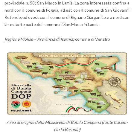
pro­vin­cia­le n. 58; San Marco in Lamis. La zona in­te­res­sa­ta con­fi­na a
nord con il co­mu­ne di Fog­gia, ad est con il co­mu­ne di San Gio­van­ni
Ro­ton­do, ad ovest con il co­mu­ne di Ri­gna­no Gar­ga­ni­co e a nord con
la re­stan­te parte del co­mu­ne di San Marco in Lamis.
Re­gio­ne Mo­li­se – Pro­vin­cia di Iser­nia
: co­mu­ne di Ve­na­fro
Area di ori­gi­ne della Moz­za­rel­la di Bu­fa­la Cam­pa­na (fonte Ca­sei­fi­
cio
la
Ba­ro­nia)