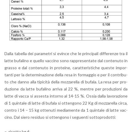
Dalla ta­bel­la dei pa­ra­me­tri si evin­ce che le prin­ci­pa­li dif­fe­ren­ze tra il
latte bu­fa­li­no e quel­lo vac­ci­no sono rap­pre­sen­ta­te dal con­te­nu­to in
gras­so e dal con­te­nu­to in pro­tei­ne, ca­rat­te­ri­sti­che que­ste im­por­
tan­ti per la de­ter­mi­na­zio­ne della resa in for­mag­gio e per il con­tri­bu­
to che danno alla ti­pi­ci­tà della moz­za­rel­la di bu­fa­la. La resa per pro­
du­zio­ne da latte bu­fa­li­no ar­ri­va al 22 %, men­tre per pro­du­zio­ni da
latte di vacca si as­se­sta in­tor­no al 14-15 %. Ossia dalla la­vo­ra­zio­ne
di 1 quin­ta­le di latte di bu­fa­la si ot­ten­go­no 22 Kg di moz­za­rel­la circa,
con­tro i 14 – 15 kg ot­te­nu­ti me­dia­men­te da 1 quin­ta­le di latte vac­
ci­no. Dal siero re­si­duo si ot­ten­go­no i se­guen­ti sot­to­pro­dot­ti:
– ri­cot­ta kg 6