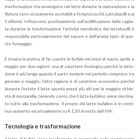
tra­sfor­ma­zio­ni che av­ven­go­no nel latte du­ran­te la ma­tu­ra­zio­ne e la
fi­la­tu­ra sono si­cu­ra­men­te ascri­vi­bi­li a Strep­to­coc­chi, Lat­to­ba­cil­li e ai
Co­li­for­mi. In­flui­sco­no po­si­ti­va­men­te sul­l’a­ci­di­fi­ca­zio­ne della ca­glia­
ta du­ran­te la tra­sfor­ma­zio­ne l’at­ti­vi­tà me­ta­bo­li­ca dei lat­to­ba­cil­li è
re­spon­sa­bi­le par­ti­co­lar­men­te del sa­po­re e del­l’a­ro­ma ti­pi­ci di que­
sto for­mag­gio.
È in­val­sa la pra­ti­ca di far co­pri­re le bu­fa­le nei mesi di marzo, apri­le e
mag­gio per due ra­gio­ni: una di ca­rat­te­re fi­sio­lo­gi­co per­ché la lat­ta­
zio­ne è più lunga quan­do il parto av­vie­ne nel pe­rio­do com­pre­so tra
gen­na­io e mag­gio; l’al­tra ra­gio­ne è di ca­rat­te­re eco­no­mi­co per­ché
du­ran­te l’e­sta­te il latte spun­ta prez­zi più alti per la mag­gior ri­chie­
sta di moz­za­rel­la, te­nen­do conto che il latte bu­fa­li­no viene de­sti­na­
to tutto alla tra­sfor­ma­zio­ne. Il prez­zo del latte bu­fa­li­no è in con­ti­
nuo au­men­to ed at­tual­men­te su € 1,50 al netto del­l’I­VA.
Tec­no­lo­gia e tra­sfor­ma­zio­ne
Il latte di bu­fa­la viene tra­sfor­ma­to in moz­za­rel­la nella mag­gio­ran­za