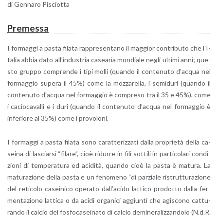
di Gen­na­ro Pi­sciot­ta
Pre­mes­sa
I for­mag­gi a pasta fi­la­ta rap­pre­sen­ta­no il mag­gior con­tri­bu­to che l’I­
ta­lia abbia dato al­l’in­du­stria ca­sea­ria mon­dia­le negli ul­ti­mi anni; que­
sto grup­po com­pren­de i tipi molli (quan­do il con­te­nu­to d’ac­qua nel
for­mag­gio su­pe­ra il 45%) come la moz­za­rel­la, i se­mi­du­ri (quan­do il
con­te­nu­to d’ac­qua nel for­mag­gio è com­pre­so tra il 35 e 45%), come
i ca­cio­ca­val­li e i duri (quan­do il con­te­nu­to d’ac­qua nel for­mag­gio è
in­fe­rio­re al 35%) come i pro­vo­lo­ni.
I for­mag­gi a pasta fi­la­ta sono ca­rat­te­riz­za­ti dalla pro­prie­tà della ca­
sei­na di la­sciar­si “fi­la­re”, cioè ri­dur­re in fili sot­ti­li in par­ti­co­la­ri con­di­
zio­ni di tem­pe­ra­tu­ra ed aci­di­tà, quan­do cioè la pasta è ma­tu­ra. La
ma­tu­ra­zio­ne della pasta e un fe­no­me­no “di par­zia­le ri­strut­tu­ra­zio­ne
del re­ti­co­lo ca­sei­ni­co ope­ra­to dal­l’a­ci­do lat­ti­co pro­dot­to dalla fer­
men­ta­zio­ne lat­ti­ca o da acidi or­ga­ni­ci ag­giun­ti che agi­sco­no cat­tu­
ran­do il cal­cio del fo­sfo­ca­sei­na­to di cal­cio de­mi­ne­ra­liz­zan­do­lo (N.d.R.