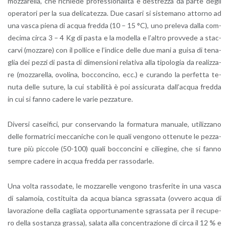
moz­za­rel­la, che ri­chie­de pro­fes­sio­na­li­tà e de­strez­za da parte degli
ope­ra­to­ri per la sua de­li­ca­tez­za. Due ca­sa­ri si si­ste­ma­no at­tor­no ad
una vasca piena di acqua fred­da (10 – 15 °C), uno pre­le­va dalla co­m­
de­ci­ma circa 3 – 4 Kg di pasta e la mo­del­la e l’al­tro prov­ve­de a stac­
car­vi (moz­za­re) con il pol­li­ce e l’in­di­ce delle due mani a guisa di te­na­
glia dei pezzi di pasta di di­men­sio­ni re­la­ti­va alla ti­po­lo­gia da rea­liz­za­
re (moz­za­rel­la, ovo­li­na, boc­con­ci­no, ecc.) e cu­ran­do la per­fet­ta te­
nu­ta delle su­tu­re, la cui sta­bi­li­tà è poi as­si­cu­ra­ta dal­l’ac­qua fred­da
in cui si fanno ca­de­re le varie pez­za­tu­re.
Di­ver­si ca­sei­fi­ci, pur con­ser­van­do la for­ma­tu­ra ma­nua­le, uti­liz­za­no
delle for­ma­tri­ci mec­ca­ni­che con le quali ven­go­no ot­te­nu­te le pez­za­
tu­re più pic­co­le (50-100) quali boc­con­ci­ni e ci­lie­gi­ne, che si fanno
sem­pre ca­de­re in acqua fred­da per ras­so­dar­le.
Una volta ras­so­da­te, le moz­za­rel­le ven­go­no tra­sfe­ri­te in una vasca
di sa­la­mo­ia, co­sti­tui­ta da acqua bian­ca sgras­sa­ta (ov­ve­ro acqua di
la­vo­ra­zio­ne della ca­glia­ta op­por­tu­na­men­te sgras­sa­ta per il re­cu­pe­
ro della so­stan­za gras­sa), sa­la­ta alla con­cen­tra­zio­ne di circa il 12 % e