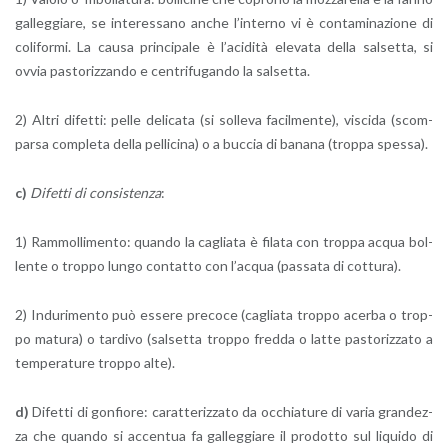
gal­leg­gia­re, se in­te­res­sa­no anche l’in­ter­no vi è con­ta­mi­na­zio­ne di
co­li­for­mi. La causa prin­ci­pa­le è l’a­ci­di­tà ele­va­ta della sal­set­ta, si
ovvia pa­sto­riz­zan­do e cen­tri­fu­gan­do la sal­set­ta.
2) Altri di­fet­ti: pelle de­li­ca­ta (si sol­le­va fa­cil­men­te), vi­sci­da (scom­
par­sa com­ple­ta della pel­li­ci­na) o a buc­cia di ba­na­na (trop­pa spes­sa).
c)
Di­fet­ti di con­si­sten­za
:
1) Ram­mol­li­men­to: quan­do la ca­glia­ta è fi­la­ta con trop­pa acqua bol­
len­te o trop­po lungo con­tat­to con l’ac­qua (pas­sa­ta di cot­tu­ra).
2) In­du­ri­men­to può es­se­re pre­co­ce (ca­glia­ta trop­po acer­ba o trop­
po ma­tu­ra) o tar­di­vo (sal­set­ta trop­po fred­da o latte pa­sto­riz­za­to a
tem­pe­ra­tu­re trop­po alte).
d)
Di­fet­ti di gon­fio­re: ca­rat­te­riz­za­to da oc­chia­tu­re di varia gran­dez­
za che quan­do si ac­cen­tua fa gal­leg­gia­re il pro­dot­to sul li­qui­do di