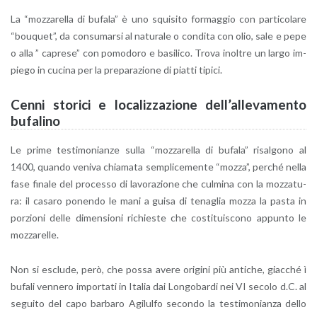
La “moz­za­rel­la di bu­fa­la” è uno squi­si­to for­mag­gio con par­ti­co­la­re
“bou­quet”, da con­su­mar­si al na­tu­ra­le o con­di­ta con olio, sale e pepe
o alla ” ca­pre­se” con po­mo­do­ro e ba­si­li­co. Trova inol­tre un largo im­
pie­go in cu­ci­na per la pre­pa­ra­zio­ne di piat­ti ti­pi­ci.
Cenni sto­ri­ci e lo­ca­liz­za­zio­ne del­l’al­le­va­men­to
bu­fa­li­no
Le prime te­sti­mo­nian­ze sulla “moz­za­rel­la di bu­fa­la” ri­sal­go­no al
1400, quan­do ve­ni­va chia­ma­ta sem­pli­ce­men­te “mozza”, per­ché nella
fase fi­na­le del pro­ces­so di la­vo­ra­zio­ne che cul­mi­na con la moz­za­tu­
ra: il ca­sa­ro po­nen­do le mani a guisa di te­na­glia mozza la pasta in
por­zio­ni delle di­men­sio­ni ri­chie­ste che co­sti­tui­sco­no ap­pun­to le
moz­za­rel­le.
Non si esclu­de, però, che possa avere ori­gi­ni più an­ti­che, giac­ché ì
bu­fa­li ven­ne­ro im­por­ta­ti in Ita­lia dai Lon­go­bar­di nei VI se­co­lo d.C. al
se­gui­to del capo bar­ba­ro Agi­lul­fo se­con­do la te­sti­mo­nian­za dello