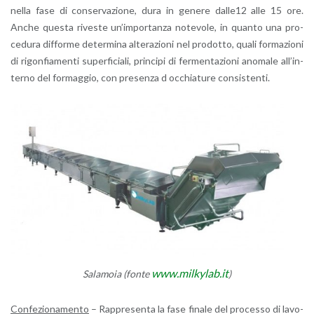
nella fase di con­ser­va­zio­ne, dura in ge­ne­re dal­le12 alle 15 ore.
Anche que­sta ri­ve­ste un’im­por­tan­za no­te­vo­le, in quan­to una pro­
ce­du­ra dif­for­me de­ter­mi­na al­te­ra­zio­ni nel pro­dot­to, quali for­ma­zio­ni
di ri­gon­fia­men­ti su­per­fi­cia­li, prin­ci­pi di fer­men­ta­zio­ni ano­ma­le al­l’in­
ter­no del for­mag­gio, con pre­sen­za d oc­chia­tu­re con­si­sten­ti.
www.​milkylab.​it
Sa­la­mo­ia (fonte
)
Con­fe­zio­na­men­to
– Rap­pre­sen­ta la fase fi­na­le del pro­ces­so di la­vo­