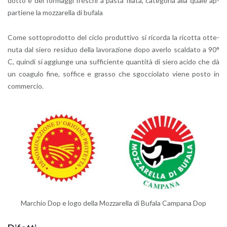
dot­to e dei for­mag­gi fre­schi a pasta fi­la­ta, ca­te­go­ria alla quale ap­
par­tie­ne la moz­za­rel­la di bu­fa­la
Come sot­to­pro­dot­to del ciclo pro­dut­ti­vo si ri­cor­da la ri­cot­ta ot­te­
nu­ta dal siero re­si­duo della la­vo­ra­zio­ne dopo aver­lo scal­da­to a 90°
C, quin­di si ag­giun­ge una suf­fi­cien­te quan­ti­tà di siero acido che dà
un coa­gu­lo fine, sof­fi­ce e gras­so che sgoc­cio­la­to viene posto in
com­mer­cio.
Mar­chio Dop e logo della Moz­za­rel­la di Bu­fa­la Cam­pa­na Dop