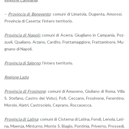
–
Pro­vin­cia di Be­ne­ven­to
: co­mu­ni di Li­ma­to­la, Du­gen­ta, Amo­ro­si.
Pro­vin­cia di Ca­ser­ta: l’in­te­ro ter­ri­to­rio.
Pro­vin­cia di Na­po­li
:
co­mu­ni di Acer­ra, Giu­glia­no in Cam­pa­nia, Poz­
zuo­li, Qua­lia­no, Ar­za­no, Car­di­to, Frat­ta­mag­gio­re, Frat­ta­mi­no­re, Mu­
gna­no di Na­po­li.
Pro­vin­cia di Sa­ler­no
: l’in­te­ro ter­ri­to­rio.
Re­gio­ne Lazio
Pro­vin­cia di Fro­si­no­ne
: co­mu­ni di Ama­se­no, Giu­lia­no di Roma, Villa
S. Ste­fa­no, Ca­stro dei Vol­sci, Pofi, Cec­ca­no, Fro­si­no­ne, Fe­ren­ti­no,
Mo­ro­lo, Ala­tri, Ca­stro­cie­lo, Ce­pra­no, Roc­ca­sec­ca.
Pro­vin­cia di La­ti­na
: co­mu­ni di Ci­ster­na di La­ti­na, Fondi, Le­no­la, La­ti­
na, Maen­za, Min­tur­no, Monte S. Bia­gio, Pon­ti­nia, Pri­ver­no, Pros­se­di,