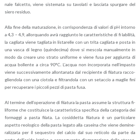
na­le fal­cet­to, viene si­ste­ma­ta su ta­vo­la­ti e la­scia­ta spur­ga­re del
siero re­si­duo.
Alla fine della ma­tu­ra­zio­ne, in cor­ri­spon­den­za di va­lo­ri di pH in­tor­no
a 4,3 – 4,9, al­lor­quan­do avrà rag­giun­to le ca­rat­te­ri­sti­che di fi la­bi­li­tà,
la ca­glia­ta viene ta­glia­ta in li­sta­rel­le con un trita ca­glia­ta e posta in
una vasca di legno (quin­de­ci­ma) dove si me­sco­la ma­nual­men­te in
modo da crea­re uno stra­to uni­for­me e viene fusa per ag­giun­ta di
acqua bol­len­te a circa 90°C. L’ac­qua non in­cor­po­ra­ta nel­l’im­pa­sto
viene suc­ces­si­va­men­te al­lon­ta­na­ta dal re­ci­pien­te di fi­la­tu­ra rac­co­
glien­do­la con una cio­to­la e fil­tran­do­la con un se­tac­cio a ma­glie fini
per re­cu­pe­ra­re i pic­co­li pezzi di pasta fusa.
Al ter­mi­ne del­l’o­pe­ra­zio­ne di fi­la­tu­ra la pasta as­su­me la strut­tu­ra fi­
li­for­me che co­sti­tui­sce la ca­rat­te­ri­sti­ca spe­ci­fi­ca della ca­te­go­ria dei
for­mag­gi a pasta fi­la­ta. La co­sid­det­ta fi­la­tu­ra è un par­ti­co­la­re
aspet­to reo­lo­gi­co della pasta le­ga­to alla ca­sei­na che viene de­mi­ne­
ra­liz­za­ta per il se­que­stro del cal­cio dal suo re­ti­co­lo da parte da
parte del­l’a­ci­do lat­ti­co e con­se­guen­te di­sgre­ga­zio­ne dello stes­so.