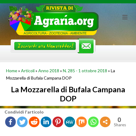
Skip
to
content
Home
»
Articoli
»
Anno 2018
»
N. 285 - 1 ottobre 2018
»
La
Mozzarella di Bufala Campana DOP
La Mozzarella di Bufala Campana
DOP
Con­di­vi­di l'ar­ti­co­lo
0
Shares