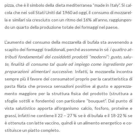
pizza, che è il sim­bo­lo della dieta me­di­ter­ra­nea “made in Italy”. Si cal­
co­la che nei soli Stati Uniti dal 1960 ad oggi, il con­su­mo di moz­za­rel­
la e si­mi­la­ri sia cre­sciu­to con un ritmo del 16% al­l’an­no, rag­giun­gen­
do un quar­to della pro­du­zio­ne to­ta­le dei for­mag­gi nel paese.
L’au­men­to del con­su­mo della moz­za­rel­la di bu­fa­la sta av­ve­nen­do a
sca­pi­to dei for­mag­gi tra­di­zio­na­li, per­ché as­som­ma in sé
i quat­tro at­
tri­bu­ti fon­da­men­ta­li dei co­sid­det­ti pro­dot­ti “mo­der­ni”: gusto, sa­lu­
te, fi­na­li­tà di con­su­mo tal quale ed im­pie­go come in­gre­dien­te per
pre­pa­ra­zio­ni ali­men­ta­ri suc­ces­si­ve
. In­fat­ti, la moz­za­rel­la in­con­tra
sem­pre più il fa­vo­re dei con­su­ma­to­ri pro­prio per la ca­rat­te­ri­sti­ca di
pasta fi­la­ta che pro­vo­ca sen­sa­zio­ni po­si­ti­ve al gusto e ap­prez­za­
men­to mag­gio­re per la strut­tu­ra fi­si­ca del pro­dot­to (strut­tu­ra a
sfo­glie sot­ti­li e fon­den­te) con par­ti­co­la­re “bou­quet”. Dal punto di
vista sa­lu­ti­sti­co ap­por­ta al­l’or­ga­ni­smo cal­cio, fo­sfo­ro, pro­tei­ne e
gras­si, in­fat­ti ne con­tie­ne il 22 – 27 % se è di bu­fa­la e il 18-22 % se
è ot­te­nu­ta con latte vac­ci­no, quin­di è un ali­men­to ener­ge­ti­co e co­
sti­tui­sce un piat­to com­ple­to.