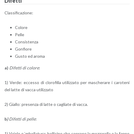
Di­fet­ti
Clas­si­fi­ca­zio­ne:
Co­lo­re
Pelle
Con­si­sten­za
Gon­fio­re
Gusto ed aroma
a)
Di­fet­ti di co­lo­re
:
1) Verde: ec­ces­so di clo­ro­fil­la uti­liz­za­to per ma­sche­ra­re i ca­ro­te­ni
del latte di vacca uti­liz­za­to
2) Gial­lo: pre­sen­za di latte o ca­glia­te di vacca.
b
)
Di­fet­ti di pelle
:
1) Va­io­lo o ‘mbol­la­tu­ra: bol­li­ci­ne che co­pro­no la moz­za­rel­la e la fanno