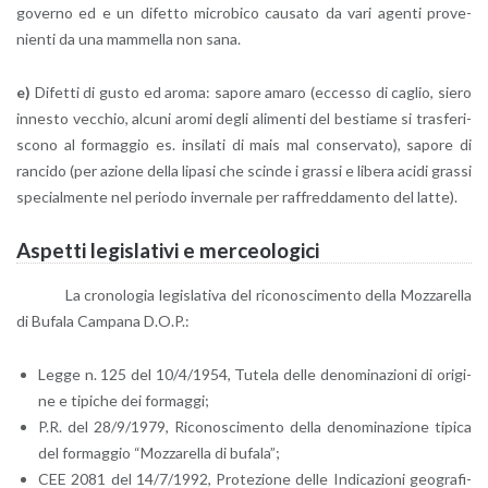
go­ver­no ed e un di­fet­to mi­cro­bi­co cau­sa­to da vari agen­ti pro­ve­
nien­ti da una mam­mel­la non sana.
e)
Di­fet­ti di gusto ed aroma: sa­po­re amaro (ec­ces­so di ca­glio, siero
in­ne­sto vec­chio, al­cu­ni aromi degli ali­men­ti del be­stia­me si tra­sfe­ri­
sco­no al for­mag­gio es. in­si­la­ti di mais mal con­ser­va­to), sa­po­re di
ran­ci­do (per azio­ne della li­pa­si che scin­de i gras­si e li­be­ra acidi gras­si
spe­cial­men­te nel pe­rio­do in­ver­na­le per raf­fred­da­men­to del latte).
Aspet­ti le­gi­sla­ti­vi e mer­ceo­lo­gi­ci
La cro­no­lo­gia le­gi­sla­ti­va del ri­co­no­sci­men­to della Moz­za­rel­la
di Bu­fa­la Cam­pa­na D.O.P.:
Legge n. 125 del 10/4/1954, Tu­te­la delle de­no­mi­na­zio­ni di ori­gi­
ne e ti­pi­che dei for­mag­gi;
P.R. del 28/9/1979, Ri­co­no­sci­men­to della de­no­mi­na­zio­ne ti­pi­ca
del for­mag­gio “Moz­za­rel­la di bu­fa­la”;
CEE 2081 del 14/7/1992, Pro­te­zio­ne delle In­di­ca­zio­ni geo­gra­fi­