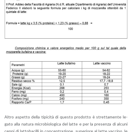
Altro aspet­to della ti­pi­ci­tà di que­sto pro­dot­to è stret­ta­men­te le­
ga­to alla na­tu­ra mi­cro­bio­lo­gi­ca del latte e per la pre­sen­za di al­cu­ni
ceppi di lat­to­ba­cil­li in con­cen­tra­zio­ne, su­pe­rio­re al latte vac­ci­no, le