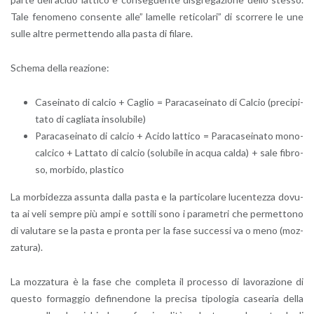
Tale fe­no­me­no con­sen­te alle” la­mel­le re­ti­co­la­ri” di scor­re­re le une
sulle altre per­met­ten­do alla pasta di fi­la­re.
Sche­ma della rea­zio­ne:
Ca­sei­na­to di cal­cio + Ca­glio = Pa­ra­ca­sei­na­to di Cal­cio (pre­ci­pi­
ta­to di ca­glia­ta in­so­lu­bi­le)
Pa­ra­ca­sei­na­to di cal­cio + Acido lat­ti­co = Pa­ra­ca­sei­na­to mo­no­
cal­ci­co + Lat­ta­to di cal­cio (so­lu­bi­le in acqua calda) + sale fi­bro­
so, mor­bi­do, pla­sti­co
La mor­bi­dez­za as­sun­ta dalla pasta e la par­ti­co­la­re lu­cen­tez­za do­vu­
ta ai veli sem­pre più ampi e sot­ti­li sono i pa­ra­me­tri che per­met­to­no
di va­lu­ta­re se la pasta e pron­ta per la fase suc­ces­si va o meno (moz­
za­tu­ra).
La moz­za­tu­ra è la fase che com­ple­ta il pro­ces­so di la­vo­ra­zio­ne di
que­sto for­mag­gio de­fi­nen­do­ne la pre­ci­sa ti­po­lo­gia ca­sea­ria della