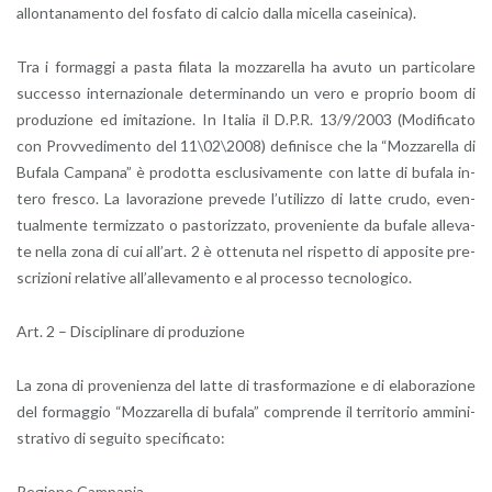
al­lon­ta­na­men­to del fo­sfa­to di cal­cio dalla mi­cel­la ca­sei­ni­ca).
Tra i for­mag­gi a pasta fi­la­ta la moz­za­rel­la ha avuto un par­ti­co­la­re
suc­ces­so in­ter­na­zio­na­le de­ter­mi­nan­do un vero e pro­prio boom di
pro­du­zio­ne ed imi­ta­zio­ne. In Ita­lia il D.P.R. 13/9/2003 (Mo­di­fi­ca­to
con Prov­ve­di­men­to del 11\02\2008) de­fi­ni­sce che la “Moz­za­rel­la di
Bu­fa­la Cam­pa­na” è pro­dot­ta esclu­si­va­men­te con latte di bu­fa­la in­
te­ro fre­sco. La la­vo­ra­zio­ne pre­ve­de l’u­ti­liz­zo di latte crudo, even­
tual­men­te ter­miz­za­to o pa­sto­riz­za­to, pro­ve­nien­te da bu­fa­le al­le­va­
te nella zona di cui al­l’art. 2 è ot­te­nu­ta nel ri­spet­to di ap­po­si­te pre­
scri­zio­ni re­la­ti­ve al­l’al­le­va­men­to e al pro­ces­so tec­no­lo­gi­co.
Art. 2 – Di­sci­pli­na­re di pro­du­zio­ne
La zona di pro­ve­nien­za del latte di tra­sfor­ma­zio­ne e di ela­bo­ra­zio­ne
del for­mag­gio “Moz­za­rel­la di bu­fa­la” com­pren­de il ter­ri­to­rio am­mi­ni­
stra­ti­vo di se­gui­to spe­ci­fi­ca­to:
Re­gio­ne Cam­pa­nia