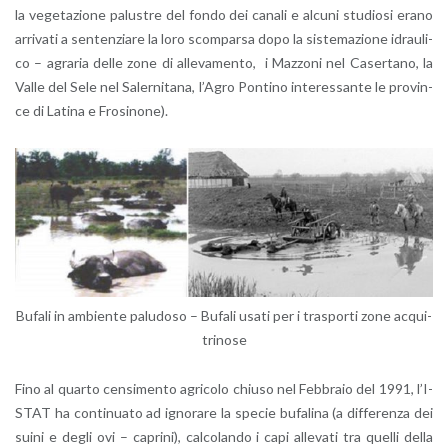
la ve­ge­ta­zio­ne pa­lu­stre del fondo dei ca­na­li e al­cu­ni stu­dio­si erano
ar­ri­va­ti a sen­ten­zia­re la loro scom­par­sa dopo la si­ste­ma­zio­ne idrau­li­
co – agra­ria delle zone di al­le­va­men­to, i Maz­zo­ni nel Ca­ser­ta­no, la
Valle del Sele nel Sa­ler­ni­ta­na, l’A­gro Pon­ti­no in­te­res­san­te le pro­vin­
ce di La­ti­na e Fro­si­no­ne).
Bu­fa­li in am­bien­te pa­lu­do­so – Bu­fa­li usati per i tra­spor­ti zone ac­qui­
tri­no­se
Fino al quar­to cen­si­men­to agri­co­lo chiu­so nel Feb­bra­io del 1991, l’I­
STAT ha con­ti­nua­to ad igno­ra­re la spe­cie bu­fa­li­na (a dif­fe­ren­za dei
suini e degli ovi – ca­pri­ni), cal­co­lan­do i capi al­le­va­ti tra quel­li della