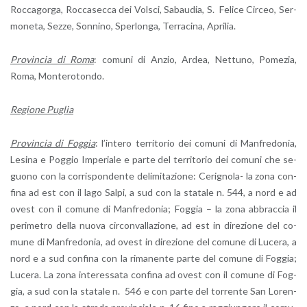
Roc­ca­gor­ga, Roc­ca­sec­ca dei Vol­sci, Sa­bau­dia, S. Fe­li­ce Cir­ceo, Ser­
mo­ne­ta, Sezze, Son­ni­no, Sper­lon­ga, Ter­ra­ci­na, Apri­lia.
Pro­vin­cia di Roma
: co­mu­ni di Anzio, Ardea, Net­tu­no, Po­me­zia,
Roma, Mon­te­ro­ton­do.
Re­gio­ne Pu­glia
Pro­vin­cia di Fog­gia
: l’in­te­ro ter­ri­to­rio dei co­mu­ni di Man­fre­do­nia,
Le­si­na e Pog­gio Im­pe­ria­le e parte del ter­ri­to­rio dei co­mu­ni che se­
guo­no con la cor­ri­spon­den­te de­li­mi­ta­zio­ne: Ce­ri­gno­la- la zona con­
fi­na ad est con il lago Salpi, a sud con la sta­ta­le n. 544, a nord e ad
ovest con il co­mu­ne di Man­fre­do­nia; Fog­gia – la zona ab­brac­cia il
pe­ri­me­tro della nuova cir­con­val­la­zio­ne, ad est in di­re­zio­ne del co­
mu­ne di Man­fre­do­nia, ad ovest in di­re­zio­ne del co­mu­ne di Lu­ce­ra, a
nord e a sud con­fi­na con la ri­ma­nen­te parte del co­mu­ne di Fog­gia;
Lu­ce­ra. La zona in­te­res­sa­ta con­fi­na ad ovest con il co­mu­ne di Fog­
gia, a sud con la sta­ta­le n. 546 e con parte del tor­ren­te San Lo­ren­