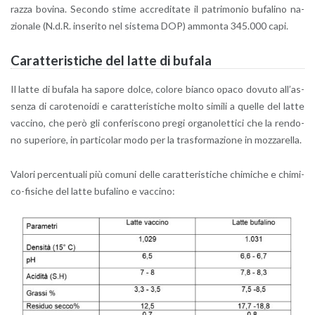
razza bo­vi­na. Se­con­do stime ac­cre­di­ta­te il pa­tri­mo­nio bu­fa­li­no na­
zio­na­le (N.d.R. in­se­ri­to nel si­ste­ma DOP) am­mon­ta 345.000 capi.
Ca­rat­te­ri­sti­che del latte di bu­fa­la
Il latte di bu­fa­la ha sa­po­re dolce, co­lo­re bian­co opaco do­vu­to al­l’as­
sen­za di ca­ro­te­noi­di e ca­rat­te­ri­sti­che molto si­mi­li a quel­le del latte
vac­ci­no, che però gli con­fe­ri­sco­no pregi or­ga­no­let­ti­ci che la ren­do­
no su­pe­rio­re, in par­ti­co­lar modo per la tra­sfor­ma­zio­ne in moz­za­rel­la.
Va­lo­ri per­cen­tua­li più co­mu­ni delle ca­rat­te­ri­sti­che chi­mi­che e chi­mi­
co-fi­si­che del latte bu­fa­li­no e vac­ci­no: