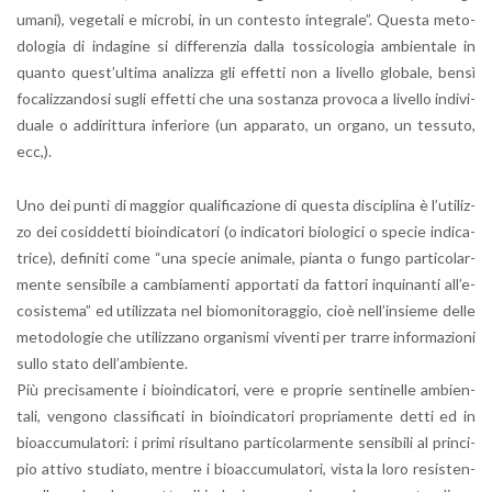
umani), ve­ge­ta­li e mi­cro­bi, in un con­te­sto in­te­gra­le”. Que­sta me­to­
do­lo­gia di in­da­gi­ne si dif­fe­ren­zia dalla tos­si­co­lo­gia am­bien­ta­le in
quan­to que­st’ul­ti­ma ana­liz­za gli ef­fet­ti non a li­vel­lo glo­ba­le, bensì
fo­ca­liz­zan­do­si sugli ef­fet­ti che una so­stan­za pro­vo­ca a li­vel­lo in­di­vi­
dua­le o ad­di­rit­tu­ra in­fe­rio­re (un ap­pa­ra­to, un or­ga­no, un tes­su­to,
ecc,).
Uno dei punti di mag­gior qua­li­fi­ca­zio­ne di que­sta di­sci­pli­na è l’u­ti­liz­
zo dei co­sid­det­ti bioin­d­i­ca­to­ri (o in­di­ca­to­ri bio­lo­g­i­ci o spe­cie in­di­ca­
tri­ce), de­fi­ni­ti come “una spe­cie ani­ma­le, pian­ta o fungo par­ti­co­lar­
men­te sen­si­bi­le a cam­bia­men­ti ap­por­ta­ti da fat­to­ri in­qui­nan­ti al­l’e­
co­si­ste­ma” ed uti­liz­za­ta nel bio­mo­n­i­to­rag­gio, cioè nel­l’in­sie­me delle
me­to­do­lo­gie che uti­liz­za­no or­ga­ni­smi vi­ven­ti per trar­re in­for­ma­zio­ni
sullo stato del­l’am­bien­te.
Più pre­ci­sa­men­te i bioin­d­i­ca­to­ri, vere e pro­prie sen­ti­nel­le am­bien­
ta­li, ven­go­no clas­si­fi­ca­ti in bioin­d­i­ca­to­ri pro­pria­men­te detti ed in
bioac­c­u­mu­la­to­ri: i primi ri­sul­ta­no par­ti­co­lar­men­te sen­si­bi­li al prin­ci­
pio at­ti­vo stu­dia­to, men­tre i bioac­c­u­mu­la­to­ri, vista la loro re­si­sten­