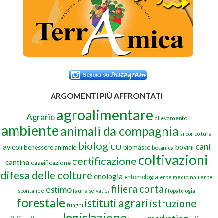
ARGOMENTI PIÙ AFFRONTATI
agroalimentare
Agrario
allevamento
ambiente
animali da compagnia
arboricoltura
biologico
cani
avicoli
bovini
benessere animale
biomasse
botanica
coltivazioni
certificazione
cantina
caseificazione
difesa delle colture
enologia
entomologia
erbe medicinali
erbe
filiera corta
estimo
spontanee
fauna selvatica
fitopatologia
forestale
istituti agrari
istruzione
funghi
legislazione