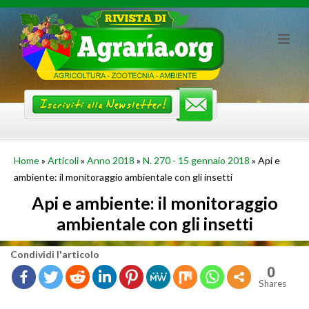
Skip
to
content
Home
»
Articoli
»
Anno 2018
»
N. 270 - 15 gennaio 2018
»
Api e
ambiente: il monitoraggio ambientale con gli insetti
Api e ambiente: il monitoraggio
ambientale con gli insetti
Con­di­vi­di l'ar­ti­co­lo
0
Shares