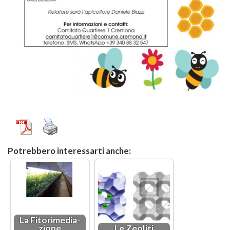
Po­treb­be­ro in­te­res­sar­ti anche:
La Fi­to­ri­me­dia­
zio­ne
Le Zeo­li­ti