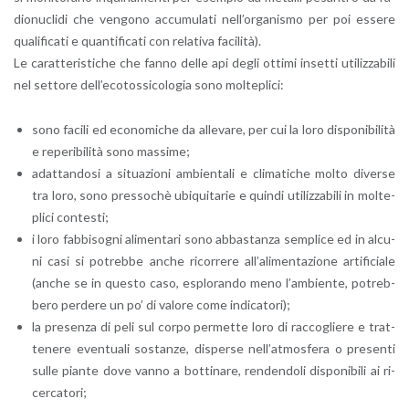
dio­nu­cli­di che ven­go­no ac­cu­mu­la­ti nel­l’or­ga­ni­smo per poi es­se­re
qua­li­fi­ca­ti e quan­ti­fi­ca­ti con re­la­ti­va fa­ci­li­tà).
Le ca­rat­te­ri­sti­che che fanno delle api degli ot­ti­mi in­set­ti uti­liz­za­bi­li
nel set­to­re del­l’e­co­tos­si­co­lo­gia sono mol­te­pli­ci:
sono fa­ci­li ed eco­no­mi­che da al­le­va­re, per cui la loro di­spo­ni­bi­li­tà
e re­pe­ri­bi­li­tà sono mas­si­me;
adat­tan­do­si a si­tua­zio­ni am­bien­ta­li e cli­ma­ti­che molto di­ver­se
tra loro, sono pres­so­chè ubi­qui­ta­rie e quin­di uti­liz­za­bi­li in mol­te­
pli­ci con­te­sti;
i loro fab­bi­so­gni ali­men­ta­ri sono ab­ba­stan­za sem­pli­ce ed in al­cu­
ni casi si po­treb­be anche ri­cor­re­re al­l’a­li­men­ta­zio­ne ar­ti­fi­cia­le
(anche se in que­sto caso, esplo­ran­do meno l’am­bien­te, po­treb­
be­ro per­de­re un po’ di va­lo­re come in­di­ca­to­ri);
la pre­sen­za di peli sul corpo per­met­te loro di rac­co­glie­re e trat­
te­ne­re even­tua­li so­stan­ze, di­sper­se nel­l’at­mo­sfe­ra o pre­sen­ti
sulle pian­te dove vanno a bot­ti­na­re, ren­den­do­li di­spo­ni­bi­li ai ri­
cer­ca­to­ri;