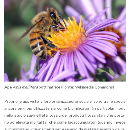
Ape
Apis mel­li­fe­ra
bot­ti­na­tri­ce (Fonte: Wi­ki­me­dia Com­mons)
Pro­prio le api, viste la loro or­ga­niz­za­zio­ne so­cia­le, sono tra le spe­cie
an­co­ra oggi più uti­liz­za­te sia come bioin­d­i­ca­to­ri (in par­ti­co­lar modo
nello stu­dio sugli ef­fet­ti tos­si­ci dei pro­dot­ti fi­to­sa­ni­ta­ri, che por­ta­
no ad ele­va­ta mor­ta­li­tà) che come bioac­c­u­mu­la­to­ri (quan­do in­ve­ce
si mo­ni­to­ra­no in­qui­na­men­ti per esem­pio da me­tal­li pe­san­ti o da ra­