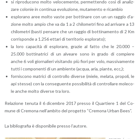
si ri­pro­du­co­no molto ve­lo­ce­men­te, per­met­ten­do così di ana­liz­
za­re co­lo­nie in con­ti­nua evo­lu­zio­ne, mu­ta­men­to e ri­cam­bio
esplo­ra­no aree molto vaste per bot­ti­na­re con un un rag­gio d’a­
zio­ne molto ampio che va da 1 a 2 chi­lo­me­tri fino ad ar­ri­va­re a 13
chi­lo­me­tri (basti pen­sa­re che un rag­gio di bot­ti­na­men­to di 2 Km
cor­ri­spon­de a 1.256 et­ta­ri di ter­ri­to­rio esplo­ra­to);
la loro ca­pa­ci­tà di esplo­ra­re, gra­zie al fatto che le 20.000 –
25.000 bot­ti­na­tri­ci di un al­vea­re sono in grado di com­pie­re
anche 6 voli gior­na­lie­ri vi­si­tan­do più fiori per volo, mas­si­va­men­te
tutti i com­po­nen­ti di un am­bien­te (acqua, aria, pian­te, ecc,);
for­ni­sco­no ma­tri­ci di con­trol­lo di­ver­se (miele, me­la­ta, pro­po­li, le
api stes­se) con la con­se­guen­te pos­si­bi­li­tà di con­trol­la­re mo­le­co­
le anche molto di­ver­se tra loro.
Re­la­zio­ne te­nu­ta il 6 di­cem­bre 2017 pres­so il Quar­tie­re 1 del Co­
mu­ne di Cre­mo­na nel­l’am­bi­to del pro­get­to “Cre­mo­na Urban Bees”.
La bi­blio­gra­fia è di­spo­ni­bi­le pres­so l’au­to­re.