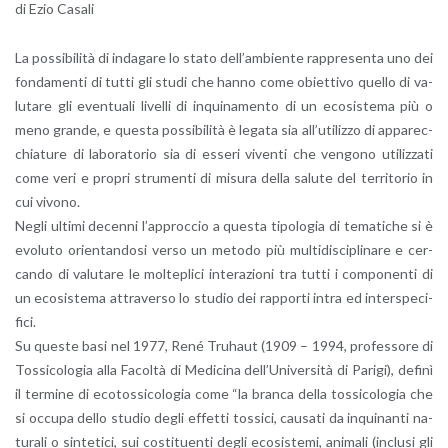
di Ezio Ca­sa­li
La pos­si­bi­li­tà di in­da­ga­re lo stato del­l’am­bien­te rap­pre­sen­ta uno dei
fon­da­men­ti di tutti gli studi che hanno come obiet­ti­vo quel­lo di va­
lu­ta­re gli even­tua­li li­vel­li di in­qui­na­men­to di un eco­si­ste­ma più o
meno gran­de, e que­sta pos­si­bi­li­tà è le­ga­ta sia al­l’u­ti­liz­zo di ap­pa­rec­
chia­tu­re di la­bo­ra­to­rio sia di es­se­ri vi­ven­ti che ven­go­no uti­liz­za­ti
come veri e pro­pri stru­men­ti di mi­su­ra della sa­lu­te del ter­ri­to­rio in
cui vi­vo­no.
Negli ul­ti­mi de­cen­ni l’ap­proc­cio a que­sta ti­po­lo­gia di te­ma­ti­che si è
evo­lu­to orien­tan­do­si verso un me­to­do più mul­ti­di­sci­pli­na­re e cer­
can­do di va­lu­ta­re le mol­te­pli­ci in­te­ra­zio­ni tra tutti i com­po­nen­ti di
un eco­si­ste­ma at­tra­ver­so lo stu­dio dei rap­por­ti intra ed in­ter­spe­ci­
fi­ci.
Su que­ste basi nel 1977, René Tru­haut (1909 – 1994, pro­fes­so­re di
Tos­si­co­lo­gia alla Fa­col­tà di Me­di­ci­na del­l’U­ni­ver­si­tà di Pa­ri­gi), de­fi­nì
il ter­mi­ne di eco­tos­si­co­lo­gia come “la bran­ca della tos­si­co­lo­gia che
si oc­cu­pa dello stu­dio degli ef­fet­ti tos­si­ci, cau­sa­ti da in­qui­nan­ti na­
tu­ra­li o sin­te­ti­ci, sui co­sti­tuen­ti degli eco­si­ste­mi, ani­ma­li (in­clu­si gli