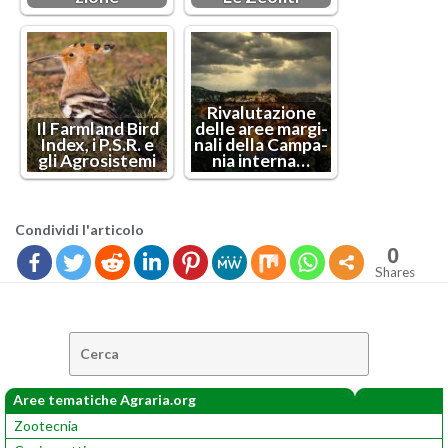
Ri­va­lu­ta­zio­ne
Il Farm­land Bird
delle aree mar­gi­
Index, i P.S.R. e
na­li della Cam­pa­
gli Agro­si­ste­mi
nia in­ter­na…
Con­di­vi­di l'ar­ti­co­lo
0
Shares
Cerca:
Aree tematiche Agraria.org
Zootecnia