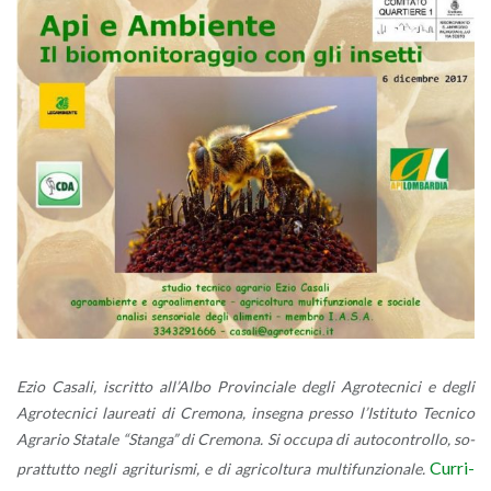
Ezio Ca­sa­li, iscrit­to al­l’Al­bo Pro­vin­cia­le degli Agro­tec­ni­ci e degli
Agro­tec­ni­ci lau­rea­ti di Cre­mo­na, in­se­gna pres­so l’I­sti­tu­to Tec­ni­co
Agra­rio Sta­ta­le “Stan­ga” di Cre­mo­na. Si oc­cu­pa di au­to­con­trol­lo, so­
Cur­ri­
prat­tut­to negli agri­tu­ri­smi, e di agri­col­tu­ra mul­ti­fun­zio­na­le.