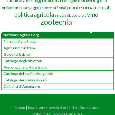
marketing
itticoltura
olio
legno
latte
piante ornamentali
paesaggio
orticoltura
piante officinali
vino
politica agricola
saluti
sviluppo rurale
zootecnia
Network Agraria.org
Forum di Agraria.org
Agriturismo in Italia
Guide turistiche
Catalogo degli allevatori
Associazione di Agraria.org
Catalogo delle aziende agricole
Catalogo dei professionisti
Obiettivi di Agraria.org
Home
|
Iscrizione newsletter
|
Info
|
Redazione
|
Pubblicità
|
www.agraria.org