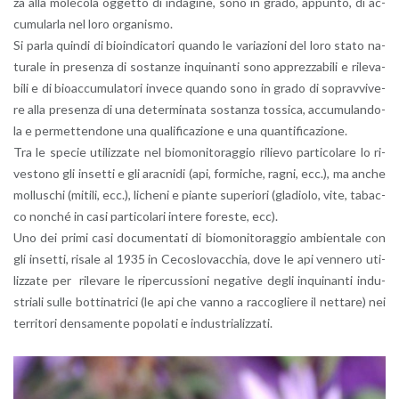
za alla mo­le­co­la og­get­to di in­da­gi­ne, sono in grado, ap­pun­to, di ac­
cu­mu­lar­la nel loro or­ga­ni­smo.
Si parla quin­di di bioin­d­i­ca­to­ri quan­do le va­ria­zio­ni del loro stato na­
tu­ra­le in pre­sen­za di so­stan­ze in­qui­nan­ti sono ap­prez­za­bi­li e ri­le­va­
bi­li e di bioac­c­u­mu­la­to­ri in­ve­ce quan­do sono in grado di so­prav­vi­ve­
re alla pre­sen­za di una de­ter­mi­na­ta so­stan­za tos­si­ca, ac­cu­mu­lan­do­
la e per­met­ten­do­ne una qua­li­fi­ca­zio­ne e una quan­ti­fi­ca­zio­ne.
Tra le spe­cie uti­liz­za­te nel bio­mo­n­i­to­rag­gio ri­lie­vo par­ti­co­la­re lo ri­
ve­sto­no gli in­set­ti e gli arac­ni­di (api, for­mi­che, ragni, ecc.), ma anche
mol­lu­schi (mi­ti­li, ecc.), li­che­ni e pian­te su­pe­rio­ri (gla­dio­lo, vite, ta­bac­
co non­ché in casi par­ti­co­la­ri in­te­re fo­re­ste, ecc).
Uno dei primi casi do­cu­men­ta­ti di bio­mo­n­i­to­rag­gio am­bien­ta­le con
gli in­set­ti, ri­sa­le al 1935 in Ce­co­slo­vac­chia, dove le api ven­ne­ro uti­
liz­za­te per ri­le­va­re le ri­per­cus­sio­ni ne­ga­ti­ve degli in­qui­nan­ti in­du­
stria­li sulle bot­ti­na­tri­ci (le api che vanno a rac­co­glie­re il net­ta­re) nei
ter­ri­to­ri den­sa­men­te po­po­la­ti e in­du­stria­liz­za­ti.