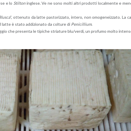
­se e lo
Stil­ton
in­gle­se. Ve ne sono molti altri pro­dot­ti lo­cal­men­te e me
lu­sca
”, ot­te­nu­to da latte pa­sto­riz­za­to, in­te­ro, non omo­ge­neiz­za­to. La c
il latte è stato ad­di­zio­na­to da col­tu­re di
Pe­ni­cil­lium
.
ag­gio che pre­sen­ta le ti­pi­che stria­tu­re blu/verdi, un pro­fu­mo molto in­ten­