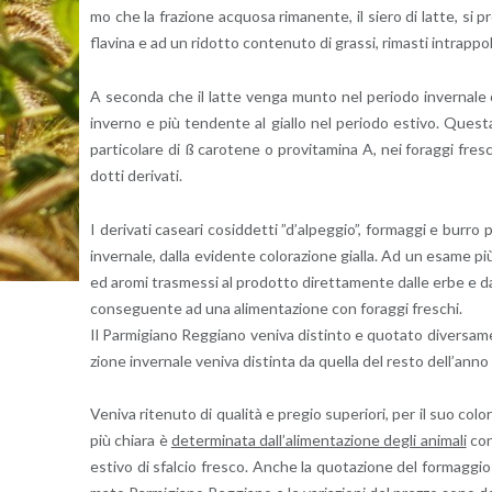
mo che la fra­zio­ne ac­quo­sa ri­ma­nen­te, il siero di latte, si pr
fla­vi­na e ad un ri­dot­to con­te­nu­to di gras­si, ri­ma­sti in­trap­po­
A se­con­da che il latte venga munto nel pe­rio­do in­ver­na­le o 
in­ver­no e più ten­den­te al gial­lo nel pe­rio­do esti­vo. Que­sta 
par­ti­co­la­re di ß ca­ro­te­ne o pro­vi­ta­mi­na A, nei fo­rag­gi fr
dot­ti de­ri­va­ti.
I de­ri­va­ti ca­sea­ri co­sid­det­ti ”d’al­peg­gio”, for­mag­gi e burro p
in­ver­na­le, dalla evi­den­te co­lo­ra­zio­ne gial­la. Ad un esame pi
ed aromi tra­smes­si al pro­dot­to di­ret­ta­men­te dalle erbe e dai 
con­se­guen­te ad una ali­men­ta­zio­ne con fo­rag­gi fre­schi.
Il Par­mi­gia­no Reg­gia­no ve­ni­va di­stin­to e quo­ta­to di­ver­sa
zio­ne in­ver­na­le ve­ni­va di­stin­ta da quel­la del resto del­l’an­n
Ve­ni­va ri­te­nu­to di qua­li­tà e pre­gio su­pe­rio­ri, per il suo co­
più chia­ra è
de­ter­mi­na­ta dal­l’a­li­men­ta­zio­ne degli ani­ma­li
con 
esti­vo di sfal­cio fre­sco. Anche la quo­ta­zio­ne del for­mag­gi