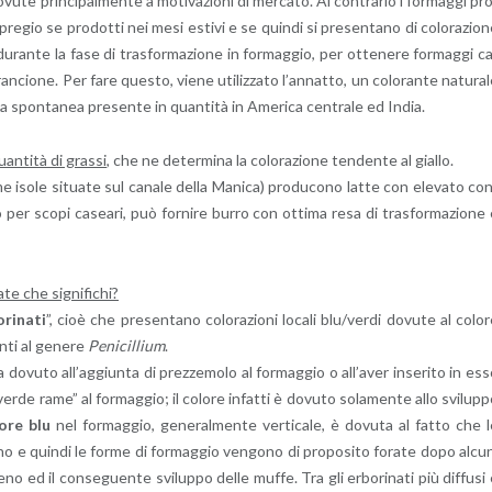
vu­te prin­ci­pal­men­te a mo­ti­va­zio­ni di mer­ca­to. Al con­tra­rio i for­mag­gi pr
pre­gio se pro­dot­ti nei mesi esti­vi e se quin­di si pre­sen­ta­no di co­lo­ra­zio­
­ti du­ran­te la fase di tra­sfor­ma­zio­ne in for­mag­gio, per ot­te­ne­re for­mag­gi c
’a­ran­cio­ne. Per fare que­sto, viene uti­liz­za­to l’an­nat­to, un co­lo­ran­te na­tu­ra­
ta spon­ta­nea pre­sen­te in quan­ti­tà in Ame­ri­ca cen­tra­le ed India.
uan­ti­tà di gras­si
, che ne de­ter­mi­na la co­lo­ra­zio­ne ten­den­te al gial­lo.
e isole si­tua­te sul ca­na­le della Ma­ni­ca) pro­du­co­no latte con ele­va­to co
o per scopi ca­sea­ri, può for­ni­re burro con ot­ti­ma resa di tra­sfor­ma­zio­ne
te che si­gni­fi­chi?
­ri­na­ti
”, cioè che pre­sen­ta­no co­lo­ra­zio­ni lo­ca­li blu/verdi do­vu­te al co­lo­
n­ti al ge­ne­re
Pe­ni­cil­lium
.
do­vu­to al­l’ag­giun­ta di prez­ze­mo­lo al for­mag­gio o al­l’a­ver in­se­ri­to in es
verde rame” al for­mag­gio; il co­lo­re in­fat­ti è do­vu­to so­la­men­te allo svi­lup­
lo­re blu
nel for­mag­gio, ge­ne­ral­men­te ver­ti­ca­le, è do­vu­ta al fatto che 
­no e quin­di le forme di for­mag­gio ven­go­no di pro­po­si­to fo­ra­te dopo al­cu­
­ge­no ed il con­se­guen­te svi­lup­po delle muffe. Tra gli er­bo­ri­na­ti più dif­fu­si