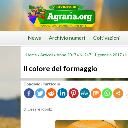
Skip
to
content
News
Archivio numeri
Coltivazioni
Home
»
Articoli
»
Anno 2017
»
N. 247 - 1 gennaio 2017
»
I
Il colore del formaggio
Con­di­vi­di l'ar­ti­co­lo
di Ce­sa­re Ri­bol­zi