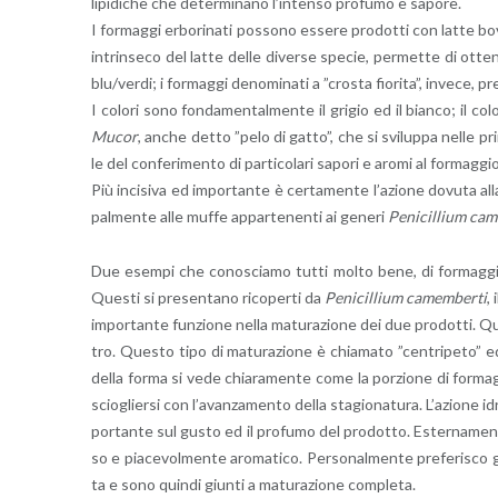
li­pi­di­che che de­ter­mi­na­no l’in­ten­so pro­fu­mo e sa­po­re.
I for­mag­gi er­bo­ri­na­ti pos­so­no es­se­re pro­dot­ti con latte bo­v
in­trin­se­co del latte delle di­ver­se spe­cie, per­met­te di ot­te­
blu/verdi; i for­mag­gi de­no­mi­na­ti a ”cro­sta fio­ri­ta”, in­ve­ce
I co­lo­ri sono fon­da­men­tal­men­te il gri­gio ed il bian­co; il co
Mucor
, anche detto ”pelo di gatto”, che si svi­lup­pa nelle pri
le del con­fe­ri­men­to di par­ti­co­la­ri sa­po­ri e aromi al for­ma
Più in­ci­si­va ed im­por­tan­te è cer­ta­men­te l’a­zio­ne do­vu­ta a
pal­men­te alle muffe ap­par­te­nen­ti ai ge­ne­ri
Pe­ni­cil­lium ca­
Due esem­pi che co­no­scia­mo tutti molto bene, di for­mag­gi pro
Que­sti si pre­sen­ta­no ri­co­per­ti da
Pe­ni­cil­lium ca­mem­ber­ti
,
im­por­tan­te fun­zio­ne nella ma­tu­ra­zio­ne dei due pro­dot­ti. Q
tro. Que­sto tipo di ma­tu­ra­zio­ne è chia­ma­to ”cen­tri­pe­to” 
della forma si vede chia­ra­men­te come la por­zio­ne di for­mag­
scio­glier­si con l’a­van­za­men­to della sta­gio­na­tu­ra. L’a­zio­ne
por­tan­te sul gusto ed il pro­fu­mo del pro­dot­to. Ester­na­men­
so e pia­ce­vol­men­te aro­ma­ti­co. Per­so­nal­men­te pre­fe­ri­sco
ta e sono quin­di giun­ti a ma­tu­ra­zio­ne com­ple­ta.