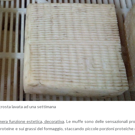
ro­sta la­va­ta ad una set­ti­ma­na
a fun­zio­ne este­ti­ca, de­co­ra­ti­va
. Le muffe sono delle sen­sa­zio­na­li pr
e pro­tei­ne e sui gras­si del for­mag­gio, stac­can­do pic­co­le por­zio­ni pro­tei­che