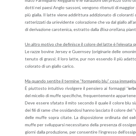
ma­to Par­mi­gia­no Reg­gia­no e le va­ria­zio­ni del prez­zo sono do­
dot­ti nei paesi An­glo-sas­so­ni, ven­go­no ri­te­nu­ti di mag­gior 
più gial­la. Il latte viene ad­di­rit­tu­ra ad­di­zio­na­to di co­lo­ran
rat­te­riz­za­ti da un’e­vi­den­te co­lo­ra­zio­ne che va dal gial­lo al­l
di de­ri­va­zio­ne ca­ro­te­ni­ca, estrat­to dalla
Bixa orel­la­na
, pian­
Un altro mo­ti­vo che de­fi­ni­sce il co­lo­re del latte è l’e­le­va­ta q
Le razze bo­vi­ne Jer­sey e Guern­sey (ori­gi­na­rie delle omo­ni­m
te­nu­to di gras­si; il loro latte, pur non es­sen­do il più adat­t
co­lo­ra­to di un gial­lo ca­ri­co.
Ma quan­do sen­ti­te il ter­mi­ne ”for­mag­gio blu” cosa im­ma­gi­na­
È piut­to­sto in­tui­ti­vo ri­vol­ge­re il pen­sie­ro ai for­mag­gi ‘
‘er­bo
del mi­ce­lio di muffe spe­ci­fi­che, fre­quen­te­men­te ap­par­te­ne
Deve es­se­re sfa­ta­to il mito se­con­do il quale il co­lo­re blu sia 
dei fili di rame che os­si­dan­do­si hanno la­scia­to il co­lo­re del ”
delle muffe sopra ci­ta­te. La di­spo­si­zio­ne or­di­na­ta del
co­
muffe per svi­lup­par­si ne­ces­si­ta­no della pre­sen­za di os­si­ge
gior­ni dalla pro­du­zio­ne, per con­sen­ti­re l’in­gres­so del­l’os­si