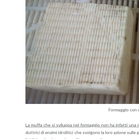
For­mag­gio con c
La muffa che si svi­lup­pa nel for­mag­gio non ha in­fat­ti una mer
dut­tri­ci di en­zi­mi idro­li­ti­ci che svol­go­no la loro azio­ne sull