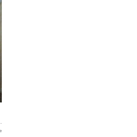
o­
 e