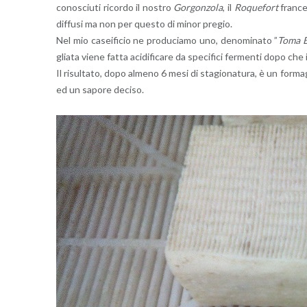
co­no­sciu­ti ri­cor­do il no­stro
Gor­gon­zo­la
, il
Ro­que­fort
fran­ce
dif­fu­si ma non per que­sto di minor pre­gio.
Nel mio ca­sei­fi­cio ne pro­du­cia­mo uno, de­no­mi­na­to ”
Toma B
glia­ta viene fatta aci­di­fi­ca­re da spe­ci­fi­ci fer­men­ti dopo che 
Il ri­sul­ta­to, dopo al­me­no 6 mesi di sta­gio­na­tu­ra, è un for­m
ed un sa­po­re de­ci­so.