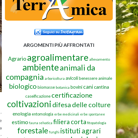
ARGOMENTI PIÙ AFFRONTATI
agroalimentare
Agrario
allevamento
ambiente
animali da
compagnia
avicoli
benessere animale
arboricoltura
biologico
cani
cantina
bovini
biomasse
botanica
certificazione
caseificazione
coltivazioni
difesa delle colture
m­
enologia
entomologia
erbe medicinali
erbe spontanee
te
filiera corta
estimo
fauna selvatica
fitopatologia
za
forestale
istituti agrari
funghi
a­