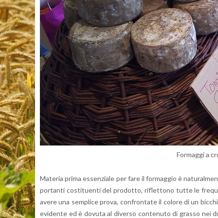
For­mag­gi a cro
Ma­te­ria prima es­sen­zia­le per fare il for­mag­gio è na­tu­ral­men­
por­tan­ti co­sti­tuen­ti del pro­dot­to, ri­flet­to­no tutte le fre­
avere una sem­pli­ce prova, con­fron­ta­te il co­lo­re di un bic­chie
evi­den­te ed è do­vu­ta al di­ver­so con­te­nu­to di gras­so nei d