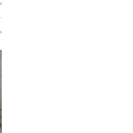
no
a­
so