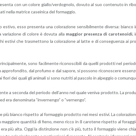
e­sen­ta con un co­lo­re gial­lo/ver­do­gno­lo, do­vu­to al suo con­te­nu­to in ri­b
la­ti nella ma­tri­ce ca­sei­ni­ca del for­mag­gio.
esti­vo, esso pre­sen­ta una co­lo­ra­zio­ne sen­si­bil­men­te di­ver­sa: bian­co 
va­ria­zio­ne di co­lo­re è do­vu­ta alla
mag­gior pre­sen­za di ca­ro­te­noi­di
, 
e­schi esti­vi che tra­smet­to­no la co­lo­ra­zio­ne al latte e di con­se­guen­za ai pr
rin­ci­pal­men­te, sono fa­cil­men­te ri­co­no­sci­bi­li da quel­li pro­dot­ti nel pe­rio­
ù ap­pro­fon­di­to, dal pro­fu­mo e dal sa­po­re, si pos­so­no ri­co­no­sce­re es­sen­
fiori dei quali gli ani­ma­li si sono nu­tri­ti al pa­sco­lo in al­peg­gio o co­mun­q
­men­te a se­con­da del pe­rio­do del­l’an­no nel quale ve­ni­va pro­dot­to. La pro­d
o ed era de­no­mi­na­ta ”in­ver­nen­go” o ”ver­nen­go”.
lo­re più bian­co ri­spet­to al for­mag­gio pro­dot­to nei mesi esti­vi. La co­lo­ra­zio­
mag­gio­re quan­ti­tà di fieno, meno ricco in ß ca­ro­te­ne ri­spet­to al fo­rag­g
o era più alta. Oggi la di­stin­zio­ne non c’è più, tutto il for­mag­gio viene chi