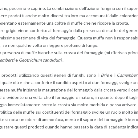
i­no, pe­co­ri­no e ca­pri­no. La com­bi­na­zio­ne del­l’a­zio­ne fun­gi­na con il sa­po­
ne­re pro­dot­ti anche molto di­ver­si tra loro ma ac­co­mu­na­ti dalle co­lo­ra­zio­
, pre­sen­ta­no ester­na­men­te una col­tre di muffe che ne ri­co­pre la cro­sta.
­lo­re gri­gio viene con­fe­ri­to al for­mag­gio dalla pre­sen­za di muffe del ge­ne­
­mis­si­me set­ti­ma­ne di vita del for­mag­gio. Que­sta muffa non è re­spon­sa­b
g­gio, se non qual­che volta un leg­ge­ro pro­fu­mo di fungo.
lla pre­sen­za di muffe bian­che sulla cro­sta del for­mag­gio (mi ri­fe­ri­sco prin­c
mem­ber­ti
e
Geo­tri­chum can­di­dum
).
­dot­ti uti­liz­zan­do que­sti ge­ne­ri di fun­ghi, sono il
Brie
e il
Ca­mem­ber
 il quale oltre che a con­fe­ri­re il can­di­do aspet­to ai due for­mag­gi, svol­ge u
ue­ste muffe ini­zia­no la ma­tu­ra­zio­ne del for­mag­gio dalla cro­sta verso il ce
ed è evi­den­te una volta che il for­mag­gio è ma­tu­ro, in quan­to dopo il ta­gl
gio im­me­dia­ta­men­te sotto la cro­sta sia molto mor­bi­da e possa ar­ri­va­re
 idro­li­ti­ca delle muffe sui co­sti­tuen­ti del for­mag­gio svol­ge un ruolo molto i
te si nota un odore di am­mo­nia­ca, men­tre il sa­po­re del for­mag­gio è bur­r
 gu­sta­re que­sti pro­dot­ti quan­do hanno pas­sa­to la data di sca­den­za in­di­c