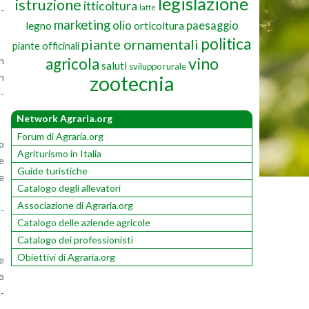
legislazione
istruzione
itticoltura
latte
o­
marketing
olio
paesaggio
legno
orticoltura
politica
piante ornamentali
piante officinali
vino
in
agricola
saluti
sviluppo rurale
in
zootecnia
o­
Network Agraria.org
Forum di Agraria.org
do
Agriturismo in Italia
ze
Guide turistiche
ue
Catalogo degli allevatori
Associazione di Agraria.org
u­
Catalogo delle aziende agricole
Catalogo dei professionisti
Obiettivi di Agraria.org
ne
io
a­