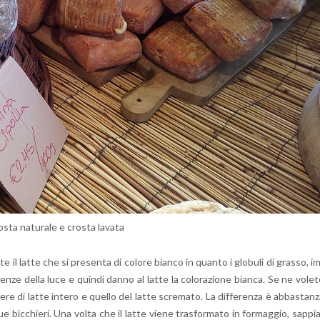
­sta na­tu­ra­le e cro­sta la­va­ta
te il latte che si pre­sen­ta di co­lo­re bian­co in quan­to i glo­bu­li di gras­so, i
quen­ze della luce e quin­di danno al latte la co­lo­ra­zio­ne bian­ca. Se ne vo­le­
­re di latte in­te­ro e quel­lo del latte scre­ma­to. La dif­fe­ren­za è ab­ba­stan­
ue bic­chie­ri. Una volta che il latte viene tra­sfor­ma­to in for­mag­gio, sap­pi