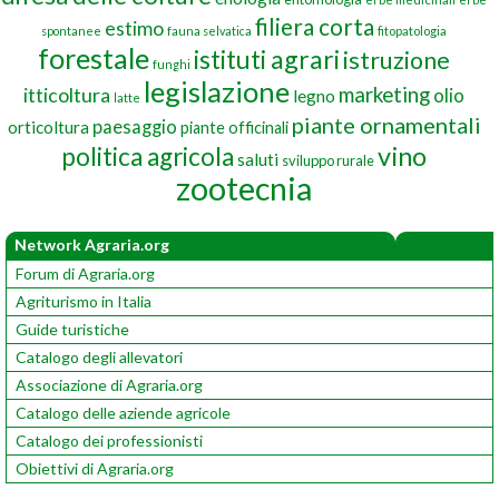
filiera corta
estimo
spontanee
fauna selvatica
fitopatologia
forestale
istituti agrari
istruzione
funghi
legislazione
marketing
itticoltura
olio
legno
latte
piante ornamentali
paesaggio
orticoltura
piante officinali
vino
politica agricola
saluti
sviluppo rurale
zootecnia
Network Agraria.org
Forum di Agraria.org
Agriturismo in Italia
Guide turistiche
Catalogo degli allevatori
Associazione di Agraria.org
Catalogo delle aziende agricole
Catalogo dei professionisti
Obiettivi di Agraria.org