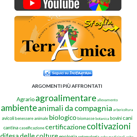
ARGOMENTI PIÙ AFFRONTATI
agroalimentare
Agrario
allevamento
ambiente
animali da compagnia
arboricoltura
biologico
cani
avicoli
bovini
benessere animale
biomasse
botanica
coltivazioni
certificazione
cantina
caseificazione
difesa delle colture
enologia
entomologia
erbe medicinali
erbe