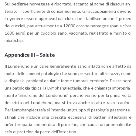
Sul pe­di­gree nor­ve­ge­se è ri­por­ta­to, ac­can­to al nome di cia­scun an­
te­na­to, il coef­fi­cien­te di con­san­gui­nei­tà. Gli ac­cop­pia­men­ti de­vo­no
in ge­ne­re es­se­re ap­pro­va­ti dal club, che sta­bi­li­sce anche il prez­zo
dei cuc­cio­li, pari at­tual­men­te a 12000 co­ro­ne nor­ve­ge­si (pari a circa
1600 euro) per un cuc­cio­lo sano, vac­ci­na­to, re­gi­stra­to e mu­ni­to di
mi­cro­chip.
Ap­pen­di­ce III – Sa­lu­te
Il Lun­de­hund è un cane ge­ne­ral­men­te sano, in­fat­ti non è af­fet­to da
molte delle co­mu­ni pa­to­lo­gie che sono pre­sen­ti in altre razze, come
la di­spla­sia, pro­ble­mi ocu­la­ri e forme tu­mo­ra­li ere­di­ta­rie. Esi­ste però
una pa­to­lo­gia ti­pi­ca, la Lym­phan­giec­ta­sia, che è chia­ma­ta im­pro­pria­
men­te ‘Sin­dro­me del Lun­de­hund’, per­ché venne per la prima volta
de­scrit­ta nel Lun­de­hund, ma si trova anche in altre razze ca­ni­ne.
Per Lym­phan­giec­ta­sia si in­ten­de un grup­po di pa­to­lo­gie ga­stroin­te­
sti­na­li che in­clu­de una cre­sci­ta ec­ces­si­va di bat­te­ri in­te­sti­na­li e
un’en­te­ro­pa­tia con per­di­ta di pro­tei­ne, che causa un anor­ma­le ri­la­
scio di pro­tei­ne da parte del­l’in­te­sti­no.