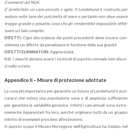
Com­men­ti del NLK:
E’ pre­fe­ri­bi­le un cane pic­co­lo e agile. Il Lun­de­hund è co­strui­to per
an­da­re nelle tane dei pul­ci­nel­la di mare e per­tan­to non deve es­se­re
trop­po gran­de o pe­san­te, cosa che gli ren­de­reb­be im­pos­si­bi­le ef­fet­
tua­re un tale com­pi­to.
DI­FET­TI:
Ogni di­scor­dan­za dai punti pre­ce­den­ti deve es­se­re con­
si­de­ra­ta un di­fet­to da pe­na­liz­za­re in fun­zio­ne della sua gra­vi­tà
DI­FET­TI ELI­MI­NA­TO­RI:
Ag­gres­si­vi­tà.
N.B. I ma­schi de­vo­no avere i te­sti­co­li di aspet­to nor­ma­le ben di­sce­
si nello scro­to.
Ap­pen­di­ce II – Mi­su­re di pro­te­zio­ne adot­ta­te
La cosa più im­por­tan­te per ga­ran­ti­re un fu­tu­ro al Lun­de­hund è as­si­
cu­rar­si che esi­sta una po­po­la­zio­ne sana e di am­piez­za suf­fi­cien­te
per ga­ran­ti­re la va­ria­bi­li­tà ge­ne­ti­ca. In­fat­ti i cani at­tua­li sono estre­
ma­men­te im­pa­ren­ta­ti fra loro, per­ché ori­gi­na­no tutti da un grup­po
ri­dot­to di esem­pla­ri pros­si­mo al­l’e­stin­zio­ne.
A que­sto scopo il Museo Nor­ve­ge­se del­l’A­gri­col­tu­ra ha ini­zia­to nel