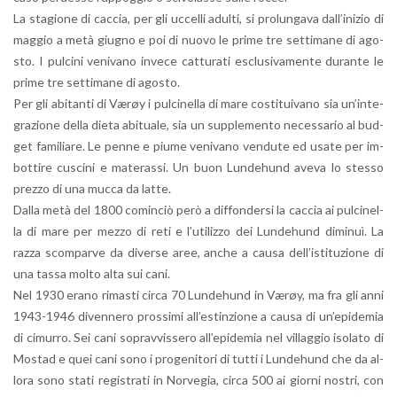
La sta­gio­ne di cac­cia, per gli uc­cel­li adul­ti, si pro­lun­ga­va dal­l’i­ni­zio di
mag­gio a metà giu­gno e poi di nuovo le prime tre set­ti­ma­ne di ago­
sto. I pul­ci­ni ve­ni­va­no in­ve­ce cat­tu­ra­ti esclu­si­va­men­te du­ran­te le
prime tre set­ti­ma­ne di ago­sto.
Per gli abi­tan­ti di Værøy i pul­ci­nel­la di mare co­sti­tui­va­no sia un’in­te­
gra­zio­ne della dieta abi­tua­le, sia un sup­ple­men­to ne­ces­sa­rio al bud­
get fa­mi­lia­re. Le penne e piume ve­ni­va­no ven­du­te ed usate per im­
bot­ti­re cu­sci­ni e ma­te­ras­si. Un buon Lun­de­hund aveva lo stes­so
prez­zo di una mucca da latte.
Dalla metà del 1800 co­min­ciò però a dif­fon­der­si la cac­cia ai pul­ci­nel­
la di mare per mezzo di reti e l’u­ti­liz­zo dei Lun­de­hund di­mi­nuì. La
razza scom­par­ve da di­ver­se aree, anche a causa del­l’i­sti­tu­zio­ne di
una tassa molto alta sui cani.
Nel 1930 erano ri­ma­sti circa 70 Lun­de­hund in Værøy, ma fra gli anni
1943-1946 di­ven­ne­ro pros­si­mi al­l’e­stin­zio­ne a causa di un’e­pi­de­mia
di ci­mur­ro. Sei cani so­prav­vis­se­ro al­l’e­pi­de­mia nel vil­lag­gio iso­la­to di
Mo­stad e quei cani sono i pro­ge­ni­to­ri di tutti i Lun­de­hund che da al­
lo­ra sono stati re­gi­stra­ti in Nor­ve­gia, circa 500 ai gior­ni no­stri, con