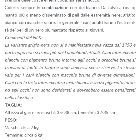
Co­lo­re: sem­pre in com­bi­na­zio­ne con del bian­co. Da fulvo a rosso;
manto più o meno dis­se­mi­na­to di peli dalle estre­mi­tà nere; gri­gio;
bian­co con mac­chie scure. In ge­ne­ra­le i cani adul­ti hanno l’e­stre­mi­
tà dei peli di un nero più mar­ca­to ri­spet­to ai gio­va­ni.
Com­men­ti del NLK:
La va­rian­te gri­gio-ne­ra non si è ma­ni­fe­sta­ta nella razza dal 1950 e
pur­trop­po non si trova più nei Lun­de­hund at­tua­li. Cani in­te­ra­men­te
bian­chi con pig­men­to bruno in­tor­no agli occhi e orec­chie brune si
tro­va­no di tanto in tanto e sono am­mes­si senza ri­ser­ve. Lo stes­so
vale per i cani bian­chi con mac­chie brune di di­ver­se di­men­sio­ni.
Cani con la testa in­te­ra­men­te o metà bian­ca e senza pig­men­to in­tor­
no agli occhi non sono de­si­de­ra­ti e do­vreb­be­ro es­se­re pe­na­liz­za­ti
nella clas­si­fi­ca.
TA­GLIA:
Al­tez­za al gar­re­se: ma­schi: 35- 38 cm, fem­mi­ne: 32-35 cm
PESO:
Ma­schi: circa 7 kg
Fem­mi­ne: circa 6 kg