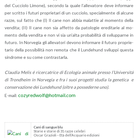
del Cuc­cio­lo Li­mo­ne), se­con­do la quale l’al­le­va­to­re deve in­for­ma­re
per scrit­to i fu­tu­ri pro­prie­ta­ri di un cuc­cio­lo, spe­cial­men­te di al­cu­ne
razze, sul fatto che (I) Il cane non abbia ma­lat­tie al mo­men­to della
ven­di­ta; (II) Il cane non sia af­fet­to da pa­to­lo­gie ere­di­ta­rie al mo­
men­to della ven­di­ta e non vi sia un’al­ta pro­ba­bi­li­tà di svi­lup­par­ne in
fu­tu­ro. In Nor­ve­gia gli al­le­va­to­ri de­vo­no in­for­ma­re il fu­tu­ro pro­prie­
ta­rio della pos­si­bi­li­tà non re­mo­ta che il Lun­de­hund svi­lup­pi que­sta
sin­dro­me e su come con­tra­star­la.
Clau­dia Melis é ri­cer­ca­tri­ce di Eco­lo­gia ani­ma­le pres­so l’U­ni­ver­sitá
di Tron­d­heim in Nor­ve­gia e fra i suoi pro­get­ti stu­dia la ge­ne­ti­ca e
con­ser­va­zio­ne dei Lun­de­hund (oltre a pos­se­der­ne uno).
co­zy­red­wolf@​hotmail.​com
E-mail:
Cani di san­gue blu
Sto­rie e sto­rie di 31 razze ce­le­bri
Oscar Gra­zio­li – Età del­l’Ac­qua­rio edi­zio­ni