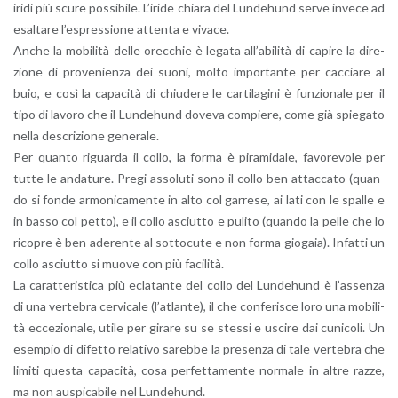
iridi più scure pos­si­bi­le. L’i­ri­de chia­ra del Lun­de­hund serve in­ve­ce ad
esal­ta­re l’e­spres­sio­ne at­ten­ta e vi­va­ce.
Anche la mo­bi­li­tà delle orec­chie è le­ga­ta al­l’a­bi­li­tà di ca­pi­re la di­re­
zio­ne di pro­ve­nien­za dei suoni, molto im­por­tan­te per cac­cia­re al
buio, e così la ca­pa­ci­tà di chiu­de­re le car­ti­la­gi­ni è fun­zio­na­le per il
tipo di la­vo­ro che il Lun­de­hund do­ve­va com­pie­re, come già spie­ga­to
nella de­scri­zio­ne ge­ne­ra­le.
Per quan­to ri­guar­da il collo, la forma è pi­ra­mi­da­le, fa­vo­re­vo­le per
tutte le an­da­tu­re. Pregi as­so­lu­ti sono il collo ben at­tac­ca­to (quan­
do si fonde ar­mo­ni­ca­men­te in alto col gar­re­se, ai lati con le spal­le e
in basso col petto), e il collo asciut­to e pu­li­to (quan­do la pelle che lo
ri­co­pre è ben ade­ren­te al sot­to­cu­te e non forma gio­ga­ia). In­fat­ti un
collo asciut­to si muove con più fa­ci­li­tà.
La ca­rat­te­ri­sti­ca più ecla­tan­te del collo del Lun­de­hund è l’as­sen­za
di una ver­te­bra cer­vi­ca­le (l’a­tlan­te), il che con­fe­ri­sce loro una mo­bi­li­
tà ec­ce­zio­na­le, utile per gi­ra­re su se stes­si e usci­re dai cu­ni­co­li. Un
esem­pio di di­fet­to re­la­ti­vo sa­reb­be la pre­sen­za di tale ver­te­bra che
li­mi­ti que­sta ca­pa­ci­tà, cosa per­fet­ta­men­te nor­ma­le in altre razze,
ma non au­spi­ca­bi­le nel Lun­de­hund.