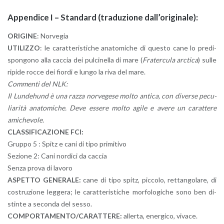
Ap­pen­di­ce I – Stan­dard (tra­du­zio­ne dal­l’o­ri­gi­na­le):
ORI­GI­NE
: Nor­ve­gia
UTI­LIZ­ZO
: le ca­rat­te­ri­sti­che ana­to­mi­che di que­sto cane lo pre­di­
spon­go­no alla cac­cia dei pul­ci­nel­la di mare (
Fra­ter­cu­la arc­ti­ca
) sulle
ri­pi­de rocce dei fior­di e lungo la riva del mare.
Com­men­ti del NLK:
Il Lun­de­hund è una razza nor­ve­ge­se molto an­ti­ca, con di­ver­se pe­cu­
lia­ri­tà ana­to­mi­che. Deve es­se­re molto agile e avere un ca­rat­te­re
ami­che­vo­le.
CLAS­SI­FI­CA­ZIO­NE FCI:
Grup­po 5 : Spitz e cani di tipo pri­mi­ti­vo
Se­zio­ne 2: Cani nor­di­ci da cac­cia
Senza prova di la­vo­ro
ASPET­TO GE­NE­RA­LE:
cane di tipo spitz, pic­co­lo, ret­tan­go­la­re, di
co­stru­zio­ne leg­ge­ra; le ca­rat­te­ri­sti­che mor­fo­lo­gi­che sono ben di­
stin­te a se­con­da del sesso.
COM­POR­TA­MEN­TO/CA­RAT­TE­RE:
al­ler­ta, ener­gi­co, vi­va­ce.