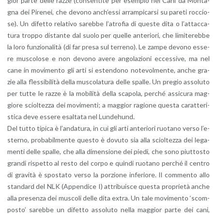
gior parte delle razze (con­sen­ti­te per esem­pio nei Cani da Mon­ta­
gna dei Pi­re­nei, che de­vo­no an­ch’es­si ar­ram­pi­car­si su pa­re­ti roc­cio­
se). Un di­fet­to re­la­ti­vo sa­reb­be l’a­tro­fia di que­ste dita o l’at­tac­ca­
tu­ra trop­po di­stan­te dal suolo per quel­le an­te­rio­ri, che li­mi­te­reb­be
la loro fun­zio­na­li­tà (di far presa sul ter­re­no). Le zampe de­vo­no es­se­
re mu­sco­lo­se e non de­vo­no avere an­go­la­zio­ni ec­ces­si­ve, ma nel
cane in mo­vi­men­to gli arti si esten­do­no no­te­vol­men­te, anche gra­
zie alla fles­si­bi­li­tà della mu­sco­la­tu­ra delle spal­le. Un pre­gio as­so­lu­to
per tutte le razze è la mo­bi­li­tà della sca­po­la, per­ché as­si­cu­ra mag­
gio­re sciol­tez­za dei mo­vi­men­ti; a mag­gior ra­gio­ne que­sta ca­rat­te­ri­
sti­ca deve es­se­re esal­ta­ta nel Lun­de­hund.
Del tutto ti­pi­ca è l’an­da­tu­ra, in cui gli arti an­te­rio­ri ruo­ta­no verso l’e­
ster­no, pro­ba­bil­men­te que­sto è do­vu­to sia alla sciol­tez­za dei le­ga­
men­ti delle spal­le, che alla di­men­sio­ne dei piedi, che sono piut­to­sto
gran­di ri­spet­to al resto del corpo e quin­di ruo­ta­no per­ché il cen­tro
di gra­vi­tà è spo­sta­to verso la por­zio­ne in­fe­rio­re. Il com­men­to allo
stan­dard del NLK (Ap­pen­di­ce I) at­tri­bui­sce que­sta pro­prie­tà anche
alla pre­sen­za dei mu­sco­li delle dita extra. Un tale mo­vi­men­to ‘scom­
po­sto’ sa­reb­be un di­fet­to as­so­lu­to nella mag­gior parte dei cani,