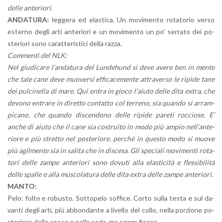
delle an­te­rio­ri.
AN­DA­TU­RA:
leg­ge­ra ed ela­sti­ca. Un mo­vi­men­to ro­ta­to­rio verso
ester­no degli arti an­te­rio­ri e un mo­vi­men­to un po’ ser­ra­to dei po­
ste­rio­ri sono ca­rat­te­ri­sti­ci della razza.
Com­men­ti del NLK:
Nel giu­di­ca­re l’an­da­tu­ra del Lun­de­hund si deve avere ben in mente
che tale cane deve muo­ver­si ef­fi­ca­ce­men­te at­tra­ver­so le ri­pi­de tane
dei pul­ci­nel­la di mare. Qui entra in gioco l’a­iu­to delle dita extra, che
de­vo­no en­tra­re in di­ret­to con­tat­to col ter­re­no, sia quan­do si ar­ram­
pi­ca­no, che quan­do di­scen­do­no delle ri­pi­de pa­re­ti roc­cio­se. E’
anche di aiuto che il cane sia co­strui­to in modo più ampio nel­l’an­te­
rio­re e più stret­to nel po­ste­rio­re, per­ché in que­sto modo si muove
più agil­men­te sia in sa­li­ta che in di­sce­sa. Gli spe­cia­li mo­vi­men­ti ro­ta­
to­ri delle zampe an­te­rio­ri sono do­vu­ti alla ela­sti­ci­tà e fles­si­bi­li­tà
delle spal­le e alla mu­sco­la­tu­ra delle dita extra delle zampe an­te­rio­ri.
MANTO:
Pelo: folto e ro­bu­sto. Sot­to­pe­lo sof­fi­ce. Corto sulla testa e sul da­
van­ti degli arti, più ab­bon­dan­te a li­vel­lo del collo, nella por­zio­ne po­
ste­rio­re delle cosce e nella coda, ma senza fioc­co.