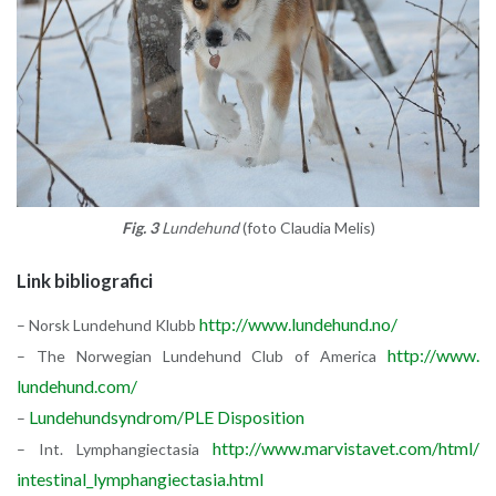
Fig. 3
Lun­de­hund
(foto Clau­dia Melis)
Link bi­blio­gra­fi­ci
http://​www.​lundehund.​no/
– Norsk Lun­de­hund Klubb
http://​www.​
– The Nor­we­gian Lun­de­hund Club of Ame­ri­ca
lundehund.​com/
Lun­de­hund­syn­drom/PLE Di­spo­si­tion
–
http://​www.​marvistavet.​com/​html/​
– Int. Lym­phan­giec­ta­sia
intestinal_​lym​phan​giec​tasi​a.​html