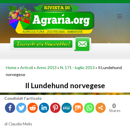
Skip
to
content
Home
»
Articoli
»
Anno 2013
»
N. 171 - luglio 2013
»
Il Lundehund
norvegese
Il Lundehund norvegese
Con­di­vi­di l'ar­ti­co­lo
0
Shares
di Clau­dia Melis