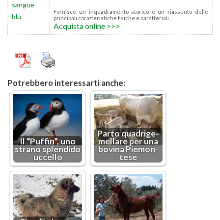
For­ni­sce un in­qua­dra­men­to sto­ri­co e un rias­sun­to delle
prin­ci­pa­li ca­rat­te­ri­sti­che fi­si­che e ca­rat­te­ria­li…
Ac­qui­sta on­li­ne >>>
Po­treb­be­ro in­te­res­sar­ti anche:
Parto qua­dri­ge­
Il “Puf­fin”, uno
mel­la­re per una
stra­no splen­di­do
bo­vi­na Pie­mon­
uc­cel­lo
te­se