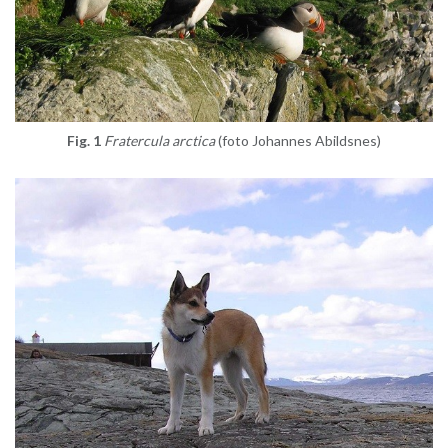
Fig. 1
Fra­ter­cu­la arc­ti­ca
(foto Jo­han­nes Abild­snes)