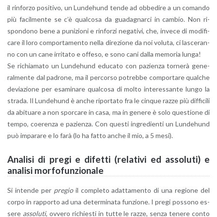
il rin­for­zo po­si­ti­vo, un Lun­de­hund tende ad ob­be­di­re a un co­man­do
più fa­cil­men­te se c’è qual­co­sa da gua­da­gnar­ci in cam­bio. Non ri­
spon­do­no bene a pu­ni­zio­ni e rin­for­zi ne­ga­ti­vi, che, in­ve­ce di mo­di­fi­
ca­re il loro com­por­ta­men­to nella di­re­zio­ne da noi vo­lu­ta, ci la­sce­ran­
no con un cane ir­ri­ta­to e of­fe­so, e sono cani dalla me­mo­ria lunga!
Se ri­chia­ma­to un Lun­de­hund edu­ca­to con pa­zien­za tor­ne­rà ge­ne­
ral­men­te dal pa­dro­ne, ma il per­cor­so po­treb­be com­por­ta­re qual­che
de­via­zio­ne per esa­mi­na­re qual­co­sa di molto in­te­res­san­te lungo la
stra­da. Il Lun­de­hund è anche ri­por­ta­to fra le cin­que razze più dif­fi­ci­li
da abi­tua­re a non spor­ca­re in casa, ma in ge­ne­re è solo que­stio­ne di
tempo, coe­ren­za e pa­zien­za. Con que­sti in­gre­dien­ti un Lun­de­hund
può im­pa­ra­re e lo farà (lo ha fatto anche il mio, a 5 mesi).
Ana­li­si di pregi e di­fet­ti (re­la­ti­vi ed as­so­lu­ti) e
ana­li­si mor­fo­fun­zio­na­le
Si in­ten­de per
pre­gio
il com­ple­to adat­ta­men­to di una re­gio­ne del
corpo in rap­por­to ad una de­ter­mi­na­ta fun­zio­ne. I pregi pos­so­no es­
se­re
as­so­lu­ti
, ov­ve­ro ri­chie­sti in tutte le razze, senza te­ne­re conto