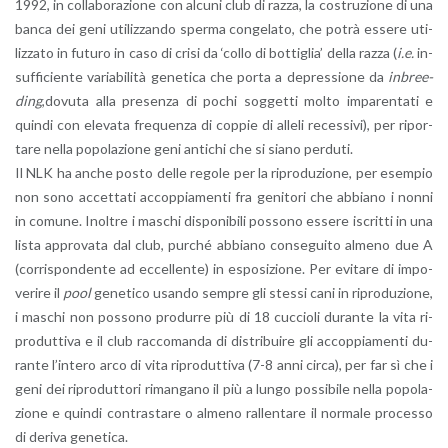
1992, in col­la­bo­ra­zio­ne con al­cu­ni club di razza, la co­stru­zio­ne di una
banca dei geni uti­liz­zan­do sper­ma con­ge­la­to, che potrà es­se­re uti­
liz­za­to in fu­tu­ro in caso di crisi da ‘collo di bot­ti­glia’ della razza (
i.e.
in­
suf­fi­cien­te va­ria­bi­li­tà ge­ne­ti­ca che porta a de­pres­sio­ne da
in­bree­
ding
,do­vu­ta alla pre­sen­za di pochi sog­get­ti molto im­pa­ren­ta­ti e
quin­di con ele­va­ta fre­quen­za di cop­pie di al­le­li re­ces­si­vi), per ri­por­
ta­re nella po­po­la­zio­ne geni an­ti­chi che si siano per­du­ti.
Il NLK ha anche posto delle re­go­le per la ri­pro­du­zio­ne, per esem­pio
non sono ac­cet­ta­ti ac­cop­pia­men­ti fra ge­ni­to­ri che ab­bia­no i nonni
in co­mu­ne. Inol­tre i ma­schi di­spo­ni­bi­li pos­so­no es­se­re iscrit­ti in una
lista ap­pro­va­ta dal club, pur­ché ab­bia­no con­se­gui­to al­me­no due A
(cor­ri­spon­den­te ad ec­cel­len­te) in espo­si­zio­ne. Per evi­ta­re di im­po­
ve­ri­re il
pool
ge­ne­ti­co usan­do sem­pre gli stes­si cani in ri­pro­du­zio­ne,
i ma­schi non pos­so­no pro­dur­re più di 18 cuc­cio­li du­ran­te la vita ri­
pro­dut­ti­va e il club rac­co­man­da di di­stri­bui­re gli ac­cop­pia­men­ti du­
ran­te l’in­te­ro arco di vita ri­pro­dut­ti­va (7-8 anni circa), per far sì che i
geni dei ri­pro­dut­to­ri ri­man­ga­no il più a lungo pos­si­bi­le nella po­po­la­
zio­ne e quin­di con­tra­sta­re o al­me­no ral­len­ta­re il nor­ma­le pro­ces­so
di de­ri­va ge­ne­ti­ca.