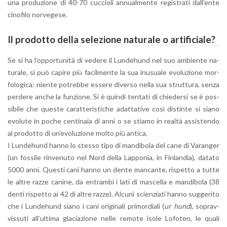
una pro­du­zio­ne di 40-70 cuc­cio­li an­nual­men­te re­gi­stra­ti dal­l’en­te
ci­no­fi­lo nor­ve­ge­se.
Il pro­dot­to della se­le­zio­ne na­tu­ra­le o ar­ti­fi­cia­le?
Se si ha l’op­por­tu­ni­tà di ve­de­re il Lun­de­hund nel suo am­bien­te na­
tu­ra­le, si può ca­pi­re più fa­cil­men­te la sua inu­sua­le evo­lu­zio­ne mor­
fo­lo­gi­ca: nien­te po­treb­be es­se­re di­ver­so nella sua strut­tu­ra, senza
per­de­re anche la fun­zio­ne. Si è quin­di ten­ta­ti di chie­der­si se è pos­
si­bi­le che que­ste ca­rat­te­ri­sti­che adat­ta­ti­ve così di­stin­te si siano
evo­lu­te in poche cen­ti­na­ia di anni o se stia­mo in real­tà as­si­sten­do
al pro­dot­to di un’e­vo­lu­zio­ne molto più an­ti­ca.
I Lun­de­hund hanno lo stes­so tipo di man­di­bo­la del cane di Va­ran­ger
(un fos­si­le rin­ve­nu­to nel Nord della Lap­po­nia, in Fin­lan­dia), da­ta­to
5000 anni. Que­sti cani hanno un dente man­can­te, ri­spet­to a tutte
le altre razze ca­ni­ne, da en­tram­bi i lati di ma­scel­la e man­di­bo­la (38
denti ri­spet­to ai 42 di altre razze). Al­cu­ni scien­zia­ti hanno sug­ge­ri­to
che i Lun­de­hund siano i cani ori­gi­na­li pri­mor­dia­li (
ur hund
), so­prav­
vis­su­ti al­l’ul­ti­ma gla­cia­zio­ne nelle re­mo­te isole Lo­fo­ten, le quali