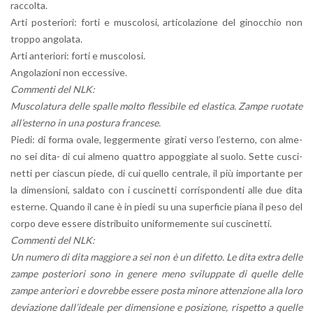
rac­col­ta.
Arti po­ste­rio­ri: forti e mu­sco­lo­si, ar­ti­co­la­zio­ne del gi­noc­chio non
trop­po an­go­la­ta.
Arti an­te­rio­ri: forti e mu­sco­lo­si.
An­go­la­zio­ni non ec­ces­si­ve.
Com­men­ti del NLK:
Mu­sco­la­tu­ra delle spal­le molto fles­si­bi­le ed ela­sti­ca. Zampe ruo­ta­te
al­l’e­ster­no in una po­stu­ra fran­ce­se.
Piedi: di forma ovale, leg­ger­men­te gi­ra­ti verso l’e­ster­no, con al­me­
no sei dita- di cui al­me­no quat­tro ap­pog­gia­te al suolo. Sette cu­sci­
net­ti per cia­scun piede, di cui quel­lo cen­tra­le, il più im­por­tan­te per
la di­men­sio­ni, sal­da­to con i cu­sci­net­ti cor­ri­spon­den­ti alle due dita
ester­ne. Quan­do il cane è in piedi su una su­per­fi­cie piana il peso del
corpo deve es­se­re di­stri­bui­to uni­for­me­men­te sui cu­sci­net­ti.
Com­men­ti del NLK:
Un nu­me­ro di dita mag­gio­re a sei non è un di­fet­to. Le dita extra delle
zampe po­ste­rio­ri sono in ge­ne­re meno svi­lup­pa­te di quel­le delle
zampe an­te­rio­ri e do­vreb­be es­se­re posta mi­no­re at­ten­zio­ne alla loro
de­via­zio­ne dal­l’i­dea­le per di­men­sio­ne e po­si­zio­ne, ri­spet­to a quel­le