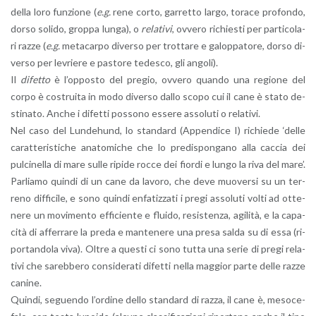
della loro fun­zio­ne (
e.g.
rene corto, gar­ret­to largo, to­ra­ce pro­fon­do,
dorso so­li­do, grop­pa lunga), o
re­la­ti­vi
, ov­ve­ro ri­chie­sti per par­ti­co­la­
ri razze (
e.g.
me­ta­car­po di­ver­so per trot­ta­re e ga­lop­pa­to­re, dorso di­
ver­so per le­vrie­re e pa­sto­re te­de­sco, gli an­go­li).
Il
di­fet­to
è l’op­po­sto del pre­gio, ov­ve­ro quan­do una re­gio­ne del
corpo è co­strui­ta in modo di­ver­so dallo scopo cui il cane è stato de­
sti­na­to. Anche i di­fet­ti pos­so­no es­se­re as­so­lu­ti o re­la­ti­vi.
Nel caso del Lun­de­hund, lo stan­dard (Ap­pen­di­ce I) ri­chie­de ‘delle
ca­rat­te­ri­sti­che ana­to­mi­che che lo pre­di­spon­ga­no alla cac­cia dei
pul­ci­nel­la di mare sulle ri­pi­de rocce dei fior­di e lungo la riva del mare’.
Par­lia­mo quin­di di un cane da la­vo­ro, che deve muo­ver­si su un ter­
re­no dif­fi­ci­le, e sono quin­di en­fa­tiz­za­ti i pregi as­so­lu­ti volti ad ot­te­
ne­re un mo­vi­men­to ef­fi­cien­te e flui­do, re­si­sten­za, agi­li­tà, e la ca­pa­
ci­tà di af­fer­ra­re la preda e man­te­ne­re una presa salda su di essa (ri­
por­tan­do­la viva). Oltre a que­sti ci sono tutta una serie di pregi re­la­
ti­vi che sa­reb­be­ro con­si­de­ra­ti di­fet­ti nella mag­gior parte delle razze
ca­ni­ne.
Quin­di, se­guen­do l’or­di­ne dello stan­dard di razza, il cane è, me­so­ce­