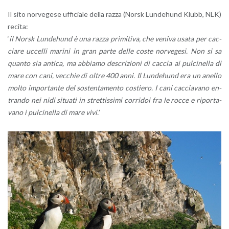
Il sito nor­ve­ge­se uf­fi­cia­le della razza (Norsk Lun­de­hund Klubb, NLK)
re­ci­ta:
‘
il Norsk Lun­de­hund è una razza pri­mi­ti­va, che ve­ni­va usata per cac­
cia­re uc­cel­li ma­ri­ni in gran parte delle coste nor­ve­ge­si. Non si sa
quan­to sia an­ti­ca, ma ab­bia­mo de­scri­zio­ni di cac­cia ai pul­ci­nel­la di
mare con cani, vec­chie di oltre 400 anni. Il Lun­de­hund era un anel­lo
molto im­por­tan­te del so­sten­ta­men­to co­stie­ro. I cani cac­cia­va­no en­
tran­do nei nidi si­tua­ti in stret­tis­si­mi cor­ri­doi fra le rocce e ri­por­ta­
va­no i pul­ci­nel­la di mare vivi.
’