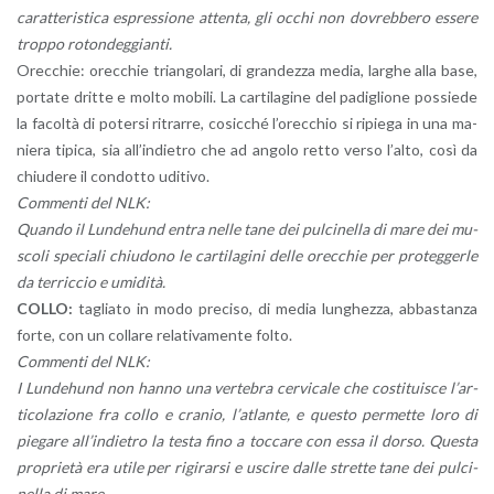
ca­rat­te­ri­sti­ca espres­sio­ne at­ten­ta, gli occhi non do­vreb­be­ro es­se­re
trop­po ro­ton­deg­gian­ti.
Orec­chie: orec­chie trian­go­la­ri, di gran­dez­za media, lar­ghe alla base,
por­ta­te drit­te e molto mo­bi­li. La car­ti­la­gi­ne del pa­di­glio­ne pos­sie­de
la fa­col­tà di po­ter­si ri­trar­re, co­sic­ché l’o­rec­chio si ri­pie­ga in una ma­
nie­ra ti­pi­ca, sia al­l’in­die­tro che ad an­go­lo retto verso l’al­to, così da
chiu­de­re il con­dot­to udi­ti­vo.
Com­men­ti del NLK:
Quan­do il Lun­de­hund entra nelle tane dei pul­ci­nel­la di mare dei mu­
sco­li spe­cia­li chiu­do­no le car­ti­la­gi­ni delle orec­chie per pro­teg­ger­le
da ter­ric­cio e umi­di­tà.
COLLO:
ta­glia­to in modo pre­ci­so, di media lun­ghez­za, ab­ba­stan­za
forte, con un col­la­re re­la­ti­va­men­te folto.
Com­men­ti del NLK:
I Lun­de­hund non hanno una ver­te­bra cer­vi­ca­le che co­sti­tui­sce l’ar­
ti­co­la­zio­ne fra collo e cra­nio, l’a­tlan­te, e que­sto per­met­te loro di
pie­ga­re al­l’in­die­tro la testa fino a toc­ca­re con essa il dorso. Que­sta
pro­prie­tà era utile per ri­gi­rar­si e usci­re dalle stret­te tane dei pul­ci­
nel­la di mare.