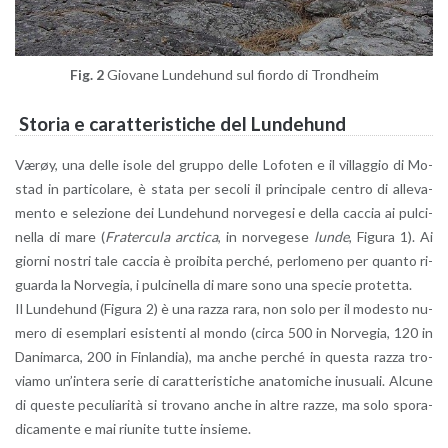
Fig. 2
Gio­va­ne Lun­de­hund sul fior­do di Tron­d­heim
Sto­ria e ca­rat­te­ri­sti­che del Lun­de­hund
Værøy, una delle isole del grup­po delle Lo­fo­ten e il vil­lag­gio di Mo­
stad in par­ti­co­la­re, è stata per se­co­li il prin­ci­pa­le cen­tro di al­le­va­
men­to e se­le­zio­ne dei Lun­de­hund nor­ve­ge­si e della cac­cia ai pul­ci­
nel­la di mare (
Fra­ter­cu­la arc­ti­ca
, in nor­ve­ge­se
lunde
, Fi­gu­ra 1). Ai
gior­ni no­stri tale cac­cia è proi­bi­ta per­ché, per­lo­me­no per quan­to ri­
guar­da la Nor­ve­gia, i pul­ci­nel­la di mare sono una spe­cie pro­tet­ta.
Il Lun­de­hund (Fi­gu­ra 2) è una razza rara, non solo per il mo­de­sto nu­
me­ro di esem­pla­ri esi­sten­ti al mondo (circa 500 in Nor­ve­gia, 120 in
Da­ni­mar­ca, 200 in Fin­lan­dia), ma anche per­ché in que­sta razza tro­
via­mo un’in­te­ra serie di ca­rat­te­ri­sti­che ana­to­mi­che inu­sua­li. Al­cu­ne
di que­ste pe­cu­lia­ri­tà si tro­va­no anche in altre razze, ma solo spo­ra­
di­ca­men­te e mai riu­ni­te tutte in­sie­me.