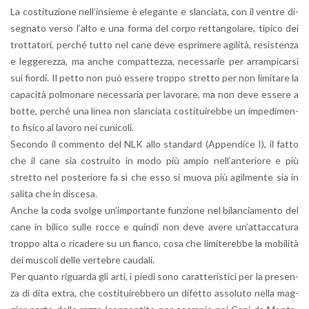
La co­sti­tu­zio­ne nel­l’in­sie­me è ele­gan­te e slan­cia­ta, con il ven­tre di­
se­gna­to verso l’al­to e una forma del corpo ret­tan­go­la­re, ti­pi­co dei
trot­ta­to­ri, per­ché tutto nel cane deve espri­me­re agi­li­tà, re­si­sten­za
e leg­ge­rez­za, ma anche com­pat­tez­za, ne­ces­sa­rie per ar­ram­pi­car­si
sui fior­di. Il petto non può es­se­re trop­po stret­to per non li­mi­ta­re la
ca­pa­ci­tà pol­mo­na­re ne­ces­sa­ria per la­vo­ra­re, ma non deve es­se­re a
botte, per­ché una linea non slan­cia­ta co­sti­tui­reb­be un im­pe­di­men­
to fi­si­co al la­vo­ro nei cu­ni­co­li.
Se­con­do il com­men­to del NLK allo stan­dard (Ap­pen­di­ce I), il fatto
che il cane sia co­strui­to in modo più ampio nel­l’an­te­rio­re e più
stret­to nel po­ste­rio­re fa sì che esso si muova più agil­men­te sia in
sa­li­ta che in di­sce­sa.
Anche la coda svol­ge un’im­por­tan­te fun­zio­ne nel bi­lan­cia­men­to del
cane in bi­li­co sulle rocce e quin­di non deve avere un’at­tac­ca­tu­ra
trop­po alta o ri­ca­de­re su un fian­co, cosa che li­mi­te­reb­be la mo­bi­li­tà
dei mu­sco­li delle ver­te­bre cau­da­li.
Per quan­to ri­guar­da gli arti, i piedi sono ca­rat­te­ri­sti­ci per la pre­sen­
za di dita extra, che co­sti­tui­reb­be­ro un di­fet­to as­so­lu­to nella mag­