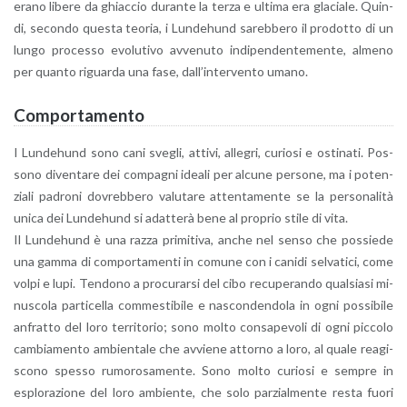
erano li­be­re da ghiac­cio du­ran­te la terza e ul­ti­ma era gla­cia­le. Quin­
di, se­con­do que­sta teo­ria, i Lun­de­hund sa­reb­be­ro il pro­dot­to di un
lungo pro­ces­so evo­lu­ti­vo av­ve­nu­to in­di­pen­den­te­men­te, al­me­no
per quan­to ri­guar­da una fase, dal­l’in­ter­ven­to umano.
Com­por­ta­men­to
I Lun­de­hund sono cani sve­gli, at­ti­vi, al­le­gri, cu­rio­si e osti­na­ti. Pos­
so­no di­ven­ta­re dei com­pa­gni idea­li per al­cu­ne per­so­ne, ma i po­ten­
zia­li pa­dro­ni do­vreb­be­ro va­lu­ta­re at­ten­ta­men­te se la per­so­na­li­tà
unica dei Lun­de­hund si adat­te­rà bene al pro­prio stile di vita.
Il Lun­de­hund è una razza pri­mi­ti­va, anche nel senso che pos­sie­de
una gamma di com­por­ta­men­ti in co­mu­ne con i ca­ni­di sel­va­ti­ci, come
volpi e lupi. Ten­do­no a pro­cu­rar­si del cibo re­cu­pe­ran­do qual­sia­si mi­
nu­sco­la par­ti­cel­la com­me­sti­bi­le e na­scon­den­do­la in ogni pos­si­bi­le
an­frat­to del loro ter­ri­to­rio; sono molto con­sa­pe­vo­li di ogni pic­co­lo
cam­bia­men­to am­bien­ta­le che av­vie­ne at­tor­no a loro, al quale rea­gi­
sco­no spes­so ru­mo­ro­sa­men­te. Sono molto cu­rio­si e sem­pre in
esplo­ra­zio­ne del loro am­bien­te, che solo par­zial­men­te resta fuori