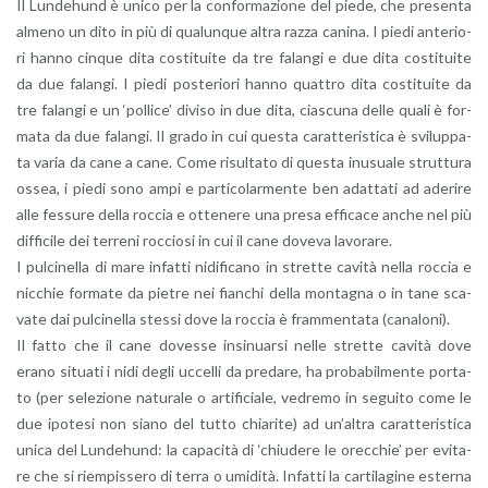
Il Lun­de­hund è unico per la con­for­ma­zio­ne del piede, che pre­sen­ta
al­me­no un dito in più di qua­lun­que altra razza ca­ni­na. I piedi an­te­rio­
ri hanno cin­que dita co­sti­tui­te da tre fa­lan­gi e due dita co­sti­tui­te
da due fa­lan­gi. I piedi po­ste­rio­ri hanno quat­tro dita co­sti­tui­te da
tre fa­lan­gi e un ‘pol­li­ce’ di­vi­so in due dita, cia­scu­na delle quali è for­
ma­ta da due fa­lan­gi. Il grado in cui que­sta ca­rat­te­ri­sti­ca è svi­lup­pa­
ta varia da cane a cane. Come ri­sul­ta­to di que­sta inu­sua­le strut­tu­ra
ossea, i piedi sono ampi e par­ti­co­lar­men­te ben adat­ta­ti ad ade­ri­re
alle fes­su­re della roc­cia e ot­te­ne­re una presa ef­fi­ca­ce anche nel più
dif­fi­ci­le dei ter­re­ni roc­cio­si in cui il cane do­ve­va la­vo­ra­re.
I pul­ci­nel­la di mare in­fat­ti ni­di­fi­ca­no in stret­te ca­vi­tà nella roc­cia e
nic­chie for­ma­te da pie­tre nei fian­chi della mon­ta­gna o in tane sca­
va­te dai pul­ci­nel­la stes­si dove la roc­cia è fram­men­ta­ta (ca­na­lo­ni).
Il fatto che il cane do­ves­se in­si­nuar­si nelle stret­te ca­vi­tà dove
erano si­tua­ti i nidi degli uc­cel­li da pre­da­re, ha pro­ba­bil­men­te por­ta­
to (per se­le­zio­ne na­tu­ra­le o ar­ti­fi­cia­le, ve­dre­mo in se­gui­to come le
due ipo­te­si non siano del tutto chia­ri­te) ad un’al­tra ca­rat­te­ri­sti­ca
unica del Lun­de­hund: la ca­pa­ci­tà di ‘chiu­de­re le orec­chie’ per evi­ta­
re che si riem­pis­se­ro di terra o umi­di­tà. In­fat­ti la car­ti­la­gi­ne ester­na