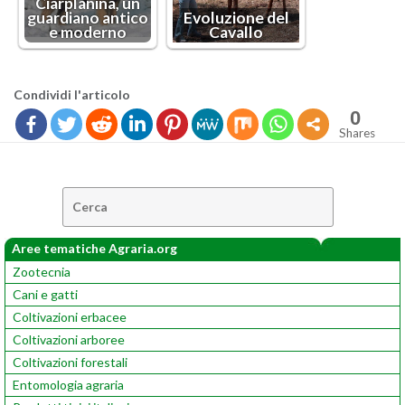
Ciar­pla­ni­na, un
guar­dia­no an­ti­co
Evo­lu­zio­ne del
e mo­der­no
Ca­val­lo
Con­di­vi­di l'ar­ti­co­lo
0
Shares
Cerca:
Aree tematiche Agraria.org
Zootecnia
Cani e gatti
Coltivazioni erbacee
Coltivazioni arboree
Coltivazioni forestali
Entomologia agraria