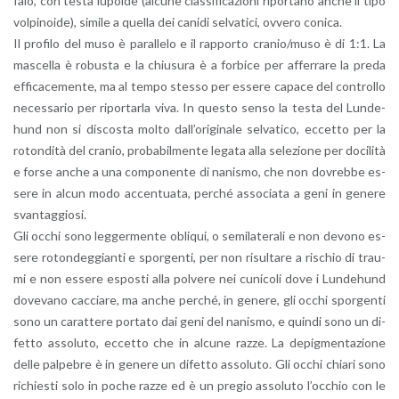
fa­lo, con testa lu­poi­de (al­cu­ne clas­si­fi­ca­zio­ni ri­por­ta­no anche il tipo
vol­pi­noi­de), si­mi­le a quel­la dei ca­ni­di sel­va­ti­ci, ov­ve­ro co­ni­ca.
Il pro­fi­lo del muso è pa­ral­le­lo e il rap­por­to cra­nio/muso è di 1:1. La
ma­scel­la è ro­bu­sta e la chiu­su­ra è a for­bi­ce per af­fer­ra­re la preda
ef­fi­ca­ce­men­te, ma al tempo stes­so per es­se­re ca­pa­ce del con­trol­lo
ne­ces­sa­rio per ri­por­tar­la viva. In que­sto senso la testa del Lun­de­
hund non si di­sco­sta molto dal­l’o­ri­gi­na­le sel­va­ti­co, ec­cet­to per la
ro­ton­di­tà del cra­nio, pro­ba­bil­men­te le­ga­ta alla se­le­zio­ne per do­ci­li­tà
e forse anche a una com­po­nen­te di na­ni­smo, che non do­vreb­be es­
se­re in alcun modo ac­cen­tua­ta, per­ché as­so­cia­ta a geni in ge­ne­re
svan­tag­gio­si.
Gli occhi sono leg­ger­men­te obli­qui, o se­mi­la­te­ra­li e non de­vo­no es­
se­re ro­ton­deg­gian­ti e spor­gen­ti, per non ri­sul­ta­re a ri­schio di trau­
mi e non es­se­re espo­sti alla pol­ve­re nei cu­ni­co­li dove i Lun­de­hund
do­ve­va­no cac­cia­re, ma anche per­ché, in ge­ne­re, gli occhi spor­gen­ti
sono un ca­rat­te­re por­ta­to dai geni del na­ni­smo, e quin­di sono un di­
fet­to as­so­lu­to, ec­cet­to che in al­cu­ne razze. La de­pig­men­ta­zio­ne
delle pal­pe­bre è in ge­ne­re un di­fet­to as­so­lu­to. Gli occhi chia­ri sono
ri­chie­sti solo in poche razze ed è un pre­gio as­so­lu­to l’oc­chio con le