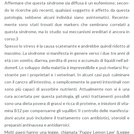
Af­fer­ma­re che que­sta sin­dro­me sia dif­fu­sa è un eu­fe­mi­smo; se­con­
do le ri­cer­che più re­cen­ti, qual­sia­si sog­get­to è af­fet­to da que­sta
pa­to­lo­gia, seb­be­ne al­cu­ni in­di­vi­dui siano asin­to­ma­ti­ci. Re­cen­te­
men­te sono stati tro­va­ti due mar­kers che sem­bra­no cor­re­la­ti a
que­sta sin­dro­me, ma lo stu­dio sui mec­ca­ni­smi ere­di­ta­ri é an­co­ra in
corso.3
Spes­so lo stress è la causa sca­te­nan­te e an­dreb­be quin­di ri­dot­to al
mas­si­mo. La sin­dro­me si ma­ni­fe­sta in ge­ne­re verso i due tre anni di
età con vo­mi­to, diar­rea, per­di­ta di peso e ac­cu­mu­lo di li­qui­di nel­l’ad­
do­me4. Lo svi­lup­po della ma­lat­tia è im­pre­ve­di­bi­le e può ri­ve­lar­si fru­
stran­te per i pro­prie­ta­ri e i ve­te­ri­na­ri. In al­cu­ni casi può cul­mi­na­re
con il can­cro al­l’in­te­sti­no, o sem­pli­ce­men­te le pa­re­ti in­te­sti­na­li non
sono più ca­pa­ci di as­sor­bi­re nu­trien­ti. At­tual­men­te non vi è una
cura ac­cer­ta­ta per que­sta pa­to­lo­gia, gli unici trat­ta­men­ti pos­si­bi­li
sono una dieta po­ve­ra di gras­si e ricca di pro­tei­ne, e inie­zio­ni di vi­ta­
mi­na B12 per com­pen­sar­ne gli squi­li­bri. Il con­trol­lo delle ma­ni­fe­sta­
zio­ni acute può in­clu­de­re il trat­ta­men­to con an­ti­bio­ti­ci, ste­roi­di e
pre­pa­ra­ti an­ti­nau­sea e an­ti­diar­roi­ci.
Molti paesi hanno una legge, chia­ma­ta ‘Puppy Lemon Law’ (Legge