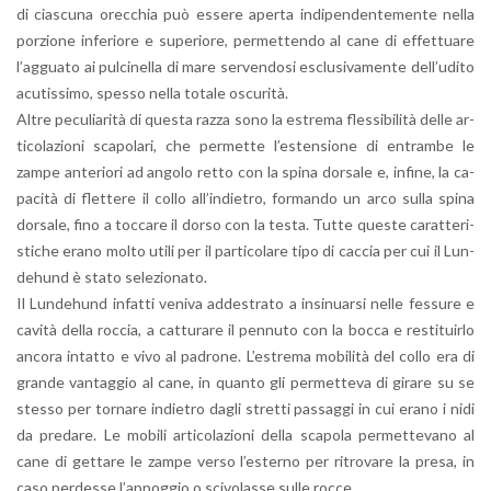
di cia­scu­na orec­chia può es­se­re aper­ta in­di­pen­den­te­men­te nella
por­zio­ne in­fe­rio­re e su­pe­rio­re, per­met­ten­do al cane di ef­fet­tua­re
l’ag­gua­to ai pul­ci­nel­la di mare ser­ven­do­si esclu­si­va­men­te del­l’u­di­to
acu­tis­si­mo, spes­so nella to­ta­le oscu­ri­tà.
Altre pe­cu­lia­ri­tà di que­sta razza sono la estre­ma fles­si­bi­li­tà delle ar­
ti­co­la­zio­ni sca­po­la­ri, che per­met­te l’e­sten­sio­ne di en­tram­be le
zampe an­te­rio­ri ad an­go­lo retto con la spina dor­sa­le e, in­fi­ne, la ca­
pa­ci­tà di flet­te­re il collo al­l’in­die­tro, for­man­do un arco sulla spina
dor­sa­le, fino a toc­ca­re il dorso con la testa. Tutte que­ste ca­rat­te­ri­
sti­che erano molto utili per il par­ti­co­la­re tipo di cac­cia per cui il Lun­
de­hund è stato se­le­zio­na­to.
Il Lun­de­hund in­fat­ti ve­ni­va ad­de­stra­to a in­si­nuar­si nelle fes­su­re e
ca­vi­tà della roc­cia, a cat­tu­ra­re il pen­nu­to con la bocca e re­sti­tuir­lo
an­co­ra in­tat­to e vivo al pa­dro­ne. L’e­stre­ma mo­bi­li­tà del collo era di
gran­de van­tag­gio al cane, in quan­to gli per­met­te­va di gi­ra­re su se
stes­so per tor­na­re in­die­tro dagli stret­ti pas­sag­gi in cui erano i nidi
da pre­da­re. Le mo­bi­li ar­ti­co­la­zio­ni della sca­po­la per­met­te­va­no al
cane di get­ta­re le zampe verso l’e­ster­no per ri­tro­va­re la presa, in
caso per­des­se l’ap­pog­gio o sci­vo­las­se sulle rocce.