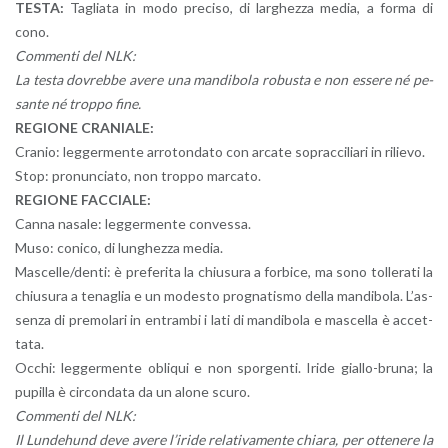
TESTA:
Ta­glia­ta in modo pre­ci­so, di lar­ghez­za media, a forma di
cono.
Com­men­ti del NLK:
La testa do­vreb­be avere una man­di­bo­la ro­bu­sta e non es­se­re né pe­
san­te né trop­po fine.
RE­GIO­NE CRA­NIA­LE:
Cra­nio: leg­ger­men­te ar­ro­ton­da­to con ar­ca­te so­prac­ci­lia­ri in ri­lie­vo.
Stop: pro­nun­cia­to, non trop­po mar­ca­to.
RE­GIO­NE FAC­CIA­LE:
Canna na­sa­le: leg­ger­men­te con­ves­sa.
Muso: co­ni­co, di lun­ghez­za media.
Ma­scel­le/denti: è pre­fe­ri­ta la chiu­su­ra a for­bi­ce, ma sono tol­le­ra­ti la
chiu­su­ra a te­na­glia e un mo­de­sto pro­gna­ti­smo della man­di­bo­la. L’as­
sen­za di pre­mo­la­ri in en­tram­bi i lati di man­di­bo­la e ma­scel­la è ac­cet­
ta­ta.
Occhi: leg­ger­men­te obli­qui e non spor­gen­ti. Iride gial­lo-bru­na; la
pu­pil­la è cir­con­da­ta da un alone scuro.
Com­men­ti del NLK:
Il Lun­de­hund deve avere l’i­ri­de re­la­ti­va­men­te chia­ra, per ot­te­ne­re la