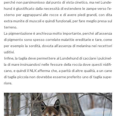
per­ché non par­si­mo­nio­so dal punto di vista ci­ne­ti­co, ma nel Lun­de­
hund è giu­sti­fi­ca­to dalla ne­ces­si­tà di esten­de­re le zampe verso l’e­
ster­no per ag­grap­par­si alle rocce e di avere piedi gran­di, con dita
extra mu­ni­te di mu­sco­li e quin­di fun­zio­na­li, per fare me­glio presa sul
ter­re­no.
La pig­men­ta­zio­ne è an­ch’es­sa molto im­por­tan­te, per­ché al­l’as­sen­za
di pig­men­to sono spes­so cor­re­la­te ma­lat­tie ere­di­ta­rie e tare, come
per esem­pio la sor­di­tà, do­vu­ta al­l’as­sen­za di me­la­ni­na nei re­cet­to­ri
udi­ti­vi.
In­fi­ne, la ta­glia deve per­met­te­re al Lun­de­hund di cac­cia­re i pul­ci­nel­
la di mare in­si­nuan­do­si nelle fes­su­re della roc­cia dove que­sti ni­di­fi­
ca­no, e quin­di il NLK af­fer­ma che, a pa­ri­tà di altre qua­li­tà, a un cane
di ta­glia pic­co­la non do­vreb­be es­ser­ne pre­fe­ri­to uno di ta­glia su­pe­
rio­re.