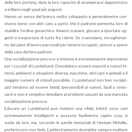
della loro por­ta­ta, date la loro ca­pa­ci­tà di ar­ram­pi­car­si dap­per­tut­to
e in­fi­lar­si negli spazi più an­gu­sti.
Hanno un senso del bran­co molto svi­lup­pa­to e ge­ne­ral­men­te con­
vi­vo­no bene con altri cani, a patto che il pa­dro­ne per­met­ta loro di
sta­bi­li­re l’or­di­ne ge­rar­chi­co. Amano sca­va­re, gio­ca­re a ri­por­ta­re og­
get­ti e tra­spor­ta­re di tutto fra i denti. Se si an­no­ia­no, esco­gi­te­ran­
no dei piani di la­vo­ro per­so­na­li per te­ner­si oc­cu­pa­ti, spes­so a spese
della casa dei loro pa­dro­ni.
Una so­cia­liz­za­zio­ne pre­co­ce e in­ten­sa è estre­ma­men­te im­por­tan­te
per i cuc­cio­li di Lun­de­hund. Do­vreb­be­ro es­se­re espo­sti a ru­mo­ri in­
ten­si, am­bien­ti e si­tua­zio­ni di­ver­se, mac­chi­ne, altri cani e ani­ma­li e il
mag­gior nu­me­ro di sti­mo­li pos­si­bi­le. I Lun­de­hund non ben so­cia­liz­
za­ti ten­do­no ad es­se­re ti­mi­di, iper­sen­si­bi­li ai ru­mo­ri, fa­ci­li a stres­
sar­si e non è sem­pli­ce ri­me­dia­re ai pro­ble­mi cau­sa­ti da una man­ca­ta
so­cia­liz­za­zio­ne pre­co­ce.
Edu­ca­re un Lun­de­hund può ri­ve­lar­si una sfida; in­fat­ti sono cani
estre­ma­men­te in­tel­li­gen­ti e pos­so­no fa­cil­men­te ca­pi­re cosa si
vuole da loro, ma, se­con­do le pa­ro­le im­mor­ta­li di Her­man Mel­vil­le,
pre­fe­ri­sco­no non farlo. L’ad­de­stra­men­to do­vreb­be sem­pre esal­ta­re