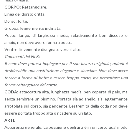
CORPO:
Ret­tan­go­la­re.
Linea del dorso: drit­ta.
Dorso: forte.
Grop­pa: leg­ger­men­te in­cli­na­ta.
Petto: lungo, di lar­ghez­za media, re­la­ti­va­men­te ben di­sce­so e
ampio, non deve avere forma a botte.
Ven­tre: lie­ve­men­te di­se­gna­to verso l’al­to.
Com­men­ti del NLK:
Il cane deve po­ter­si im­pie­ga­re per il suo la­vo­ro ori­gi­na­le, quin­di è
de­si­de­ra­bi­le una co­sti­tu­zio­ne ele­gan­te e slan­cia­ta. Non deve avere
to­ra­ce a forma di botte o es­se­re trop­po corto, ma pre­sen­ta­re una
forma ret­tan­go­la­re del corpo.
CODA
: at­tac­ca­tu­ra alta, lun­ghez­za media, ben co­per­ta di pelo, ma
senza sem­bra­re un piu­mi­no. Por­ta­ta sia ad anel­lo, sia leg­ger­men­te
ar­ro­to­la­ta sul dorso, sia pen­den­te. L’e­stre­mi­tà della coda non deve
es­se­re por­ta­ta trop­po alta o ri­ca­de­re su un lato.
ARTI:
Ap­pa­ren­za ge­ne­ra­le: La po­si­zio­ne degli arti è in un certo qual modo