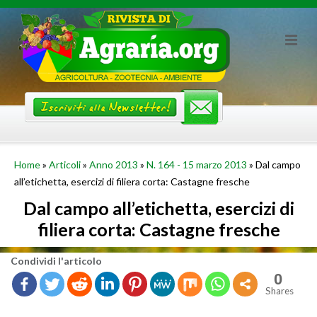
Skip
to
content
Home
»
Articoli
»
Anno 2013
»
N. 164 - 15 marzo 2013
»
Dal campo
all’etichetta, esercizi di filiera corta: Castagne fresche
Dal campo all’etichetta, esercizi di
filiera corta: Castagne fresche
Con­di­vi­di l'ar­ti­co­lo
0
Shares