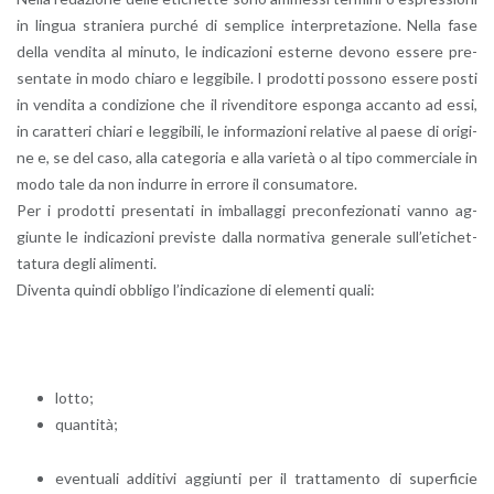
in lin­gua stra­nie­ra pur­ché di sem­pli­ce in­ter­pre­ta­zio­ne. Nella fase
della ven­di­ta al mi­nu­to, le in­di­ca­zio­ni ester­ne de­vo­no es­se­re pre­
sen­ta­te in modo chia­ro e leg­gi­bi­le. I pro­dot­ti pos­so­no es­se­re posti
in ven­di­ta a con­di­zio­ne che il ri­ven­di­to­re espon­ga ac­can­to ad essi,
in ca­rat­te­ri chia­ri e leg­gi­bi­li, le in­for­ma­zio­ni re­la­ti­ve al paese di ori­gi­
ne e, se del caso, alla ca­te­go­ria e alla va­rie­tà o al tipo com­mer­cia­le in
modo tale da non in­dur­re in er­ro­re il con­su­ma­to­re.
Per i pro­dot­ti pre­sen­ta­ti in im­bal­lag­gi pre­con­fe­zio­na­ti vanno ag­
giun­te le in­di­ca­zio­ni pre­vi­ste dalla nor­ma­ti­va ge­ne­ra­le sul­l’e­ti­chet­
ta­tu­ra degli ali­men­ti.
Di­ven­ta quin­di ob­bli­go l’in­di­ca­zio­ne di ele­men­ti quali:
lotto;
quan­ti­tà;
even­tua­li ad­di­ti­vi ag­giun­ti per il trat­ta­men­to di su­per­fi­cie