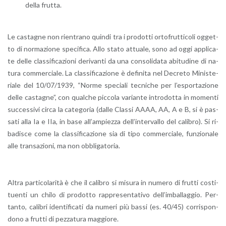
della frut­ta.
Le ca­sta­gne non rien­tra­no quin­di tra i pro­dot­ti or­to­frut­ti­co­li og­get­
to di nor­ma­zio­ne spe­ci­fi­ca. Allo stato at­tua­le, sono ad oggi ap­pli­ca­
te delle clas­si­fi­ca­zio­ni de­ri­van­ti da una con­so­li­da­ta abi­tu­di­ne di na­
tu­ra com­mer­cia­le. La clas­si­fi­ca­zio­ne è de­fi­ni­ta nel De­cre­to Mi­ni­ste­
ria­le del 10/07/1939, “Norme spe­cia­li tec­ni­che per l’e­spor­ta­zio­ne
delle ca­sta­gne”, con qual­che pic­co­la va­rian­te in­tro­dot­ta in mo­men­ti
suc­ces­si­vi circa la ca­te­go­ria (dalle Clas­si AAAA, AA, A e B, si è pas­
sa­ti alla Ia e IIa, in base al­l’am­piez­za del­l’in­ter­val­lo del ca­li­bro). Si ri­
ba­di­sce come la clas­si­fi­ca­zio­ne sia di tipo com­mer­cia­le, fun­zio­na­le
alle tran­sa­zio­ni, ma non ob­bli­ga­to­ria.
Altra par­ti­co­la­ri­tà è che il ca­li­bro si mi­su­ra in nu­me­ro di frut­ti co­sti­
tuen­ti un chilo di pro­dot­to rap­pre­sen­ta­ti­vo del­l’im­bal­lag­gio. Per­
tan­to, ca­li­bri iden­ti­fi­ca­ti da nu­me­ri più bassi (es. 40/45) cor­ri­spon­
do­no a frut­ti di pez­za­tu­ra mag­gio­re.