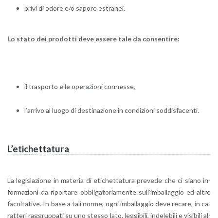
privi di odore e/o sa­po­re estra­nei.
Lo stato dei pro­dot­ti deve es­se­re tale da con­sen­ti­re:
il tra­spor­to e le ope­ra­zio­ni con­nes­se,
l’ar­ri­vo al luogo di de­sti­na­zio­ne in con­di­zio­ni sod­di­sfa­cen­ti.
L’e­ti­chet­ta­tu­ra
La le­gi­sla­zio­ne in ma­te­ria di eti­chet­ta­tu­ra pre­ve­de che ci siano in­
for­ma­zio­ni da ri­por­ta­re ob­bli­ga­to­ria­men­te sul­l’im­bal­lag­gio ed altre
fa­col­ta­ti­ve. In base a tali norme, ogni im­bal­lag­gio deve re­ca­re, in ca­
rat­te­ri rag­grup­pa­ti su uno stes­so lato, leg­gi­bi­li, in­de­le­bi­li e vi­si­bi­li al­