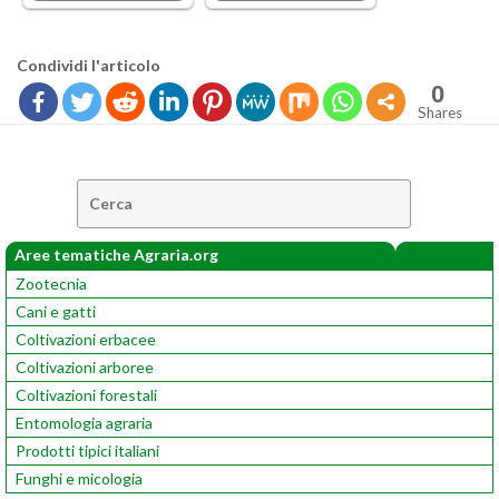
Con­di­vi­di l'ar­ti­co­lo
0
Shares
Cerca:
Aree tematiche Agraria.org
Zootecnia
Cani e gatti
Coltivazioni erbacee
Coltivazioni arboree
Coltivazioni forestali
Entomologia agraria
Prodotti tipici italiani
Funghi e micologia