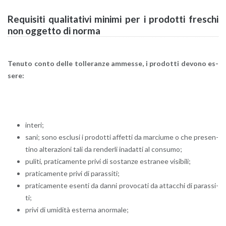
Re­qui­si­ti qua­li­ta­ti­vi mi­ni­mi per i pro­dot­ti fre­schi
non og­get­to di norma
Te­nu­to conto delle tol­le­ran­ze am­mes­se, i pro­dot­ti de­vo­no es­
se­re:
in­te­ri;
sani; sono esclu­si i pro­dot­ti af­fet­ti da mar­ciu­me o che pre­sen­
ti­no al­te­ra­zio­ni tali da ren­der­li ina­dat­ti al con­su­mo;
pu­li­ti, pra­ti­ca­men­te privi di so­stan­ze estra­nee vi­si­bi­li;
pra­ti­ca­men­te privi di pa­ras­si­ti;
pra­ti­ca­men­te esen­ti da danni pro­vo­ca­ti da at­tac­chi di pa­ras­si­
ti;
privi di umi­di­tà ester­na anor­ma­le;