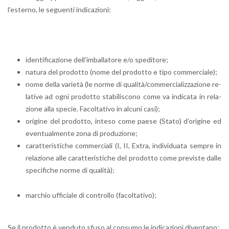
l’e­ster­no, le se­guen­ti in­di­ca­zio­ni:
iden­ti­fi­ca­zio­ne del­l’im­bal­la­to­re e/o spe­di­to­re;
na­tu­ra del pro­dot­to (nome del pro­dot­to e tipo com­mer­cia­le);
nome della va­rie­tà (le norme di qua­li­tà/com­mer­cia­liz­za­zio­ne re­
la­ti­ve ad ogni pro­dot­to sta­bi­li­sco­no come va in­di­ca­ta in re­la­
zio­ne alla spe­cie. Fa­col­ta­ti­vo in al­cu­ni casi);
ori­gi­ne del pro­dot­to, in­te­so come paese (Stato) d’o­ri­gi­ne ed
even­tual­men­te zona di pro­du­zio­ne;
ca­rat­te­ri­sti­che com­mer­cia­li (I, II, Extra, in­di­vi­dua­ta sem­pre in
re­la­zio­ne alle ca­rat­te­ri­sti­che del pro­dot­to come pre­vi­ste dalle
spe­ci­fi­che norme di qua­li­tà);
mar­chio uf­fi­cia­le di con­trol­lo (fa­col­ta­ti­vo);
Se il pro­dot­to è ven­du­to sfuso al con­su­mo le in­di­ca­zio­ni di­ven­ta­no: