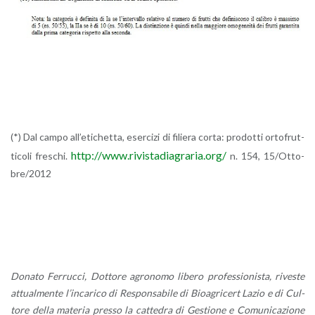
(*) Dal campo al­l’e­ti­chet­ta, eser­ci­zi di fi­lie­ra corta: pro­dot­ti or­to­frut­
http://​www.​riv​ista​diag​rari​a.​org/
ti­co­li fre­schi.
n. 154, 15/Ot­to­
bre/2012
Do­na­to Fer­ruc­ci, Dot­to­re agro­no­mo li­be­ro pro­fes­sio­ni­sta, ri­ve­ste
at­tual­men­te l’in­ca­ri­co di Re­spon­sa­bi­le di Bioa­gr­i­cert Lazio e di Cul­
to­re della ma­te­ria pres­so la cat­te­dra di Ge­stio­ne e Co­mu­ni­ca­zio­ne