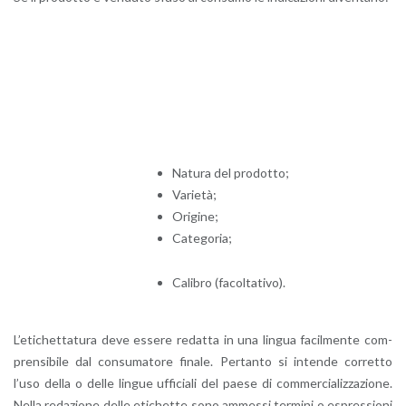
Na­tu­ra del pro­dot­to;
Va­rie­tà;
Ori­gi­ne;
Ca­te­go­ria;
Ca­li­bro (fa­col­ta­ti­vo).
L’e­ti­chet­ta­tu­ra deve es­se­re re­dat­ta in una lin­gua fa­cil­men­te com­
pren­si­bi­le dal con­su­ma­to­re fi­na­le. Per­tan­to si in­ten­de cor­ret­to
l’uso della o delle lin­gue uf­fi­cia­li del paese di com­mer­cia­liz­za­zio­ne.
Nella re­da­zio­ne delle eti­chet­te sono am­mes­si ter­mi­ni o espres­sio­ni