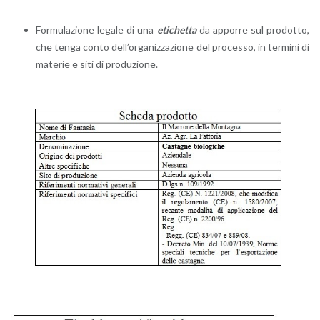
For­mu­la­zio­ne le­ga­le di una
eti­chet­ta
da ap­por­re sul pro­dot­to,
che tenga conto del­l’or­ga­niz­za­zio­ne del pro­ces­so, in ter­mi­ni di
ma­te­rie e siti di pro­du­zio­ne.