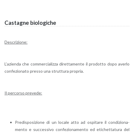
Ca­sta­gne bio­lo­g­i­che
De­scri­zio­ne:
L’a­zien­da che com­mer­cia­liz­za di­ret­ta­men­te il pro­dot­to dopo aver­lo
con­fe­zio­na­to pres­so una strut­tu­ra pro­pria.
Il per­cor­so pre­ve­de:
Pre­di­spo­si­zio­ne di un lo­ca­le atto ad ospi­ta­re il con­di­zio­na­
men­to e suc­ces­si­vo con­fe­zio­na­men­to ed eti­chet­ta­tu­ra del