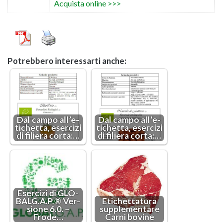
Ac­qui­sta on­li­ne >>>
Po­treb­be­ro in­te­res­sar­ti anche:
Dal campo al­l’e­
Dal campo al­l’e­
ti­chet­ta, eser­ci­zi
ti­chet­ta, eser­ci­zi
di fi­lie­ra corta:…
di fi­lie­ra corta:…
Eser­ci­zi di GLO­
BALG.A.P.® Ver­
Eti­chet­ta­tu­ra
sio­ne 6.0. –
sup­ple­men­ta­re
Frode…
Carni bo­vi­ne