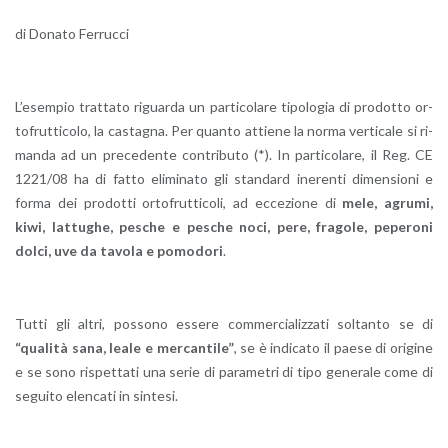
di Do­na­to Fer­ruc­ci
L’e­sem­pio trat­ta­to ri­guar­da un par­ti­co­la­re ti­po­lo­gia di pro­dot­to or­
to­frut­ti­co­lo, la ca­sta­gna. Per quan­to at­tie­ne la norma ver­ti­ca­le si ri­
man­da ad un pre­ce­den­te con­tri­bu­to (*). In par­ti­co­la­re, il Reg. CE
1221/08 ha di fatto eli­mi­na­to gli stan­dard ine­ren­ti di­men­sio­ni e
forma dei pro­dot­ti or­to­frut­ti­co­li, ad ec­ce­zio­ne di
mele, agru­mi,
kiwi, lat­tu­ghe, pe­sche e pe­sche noci, pere, fra­go­le, pe­pe­ro­ni
dolci, uve da ta­vo­la e po­mo­do­ri
.
Tutti gli altri, pos­so­no es­se­re com­mer­cia­liz­za­ti sol­tan­to se di
“qua­li­tà sana, leale e mer­can­ti­le”
, se è in­di­ca­to il paese di ori­gi­ne
e se sono ri­spet­ta­ti una serie di pa­ra­me­tri di tipo ge­ne­ra­le come di
se­gui­to elen­ca­ti in sin­te­si.