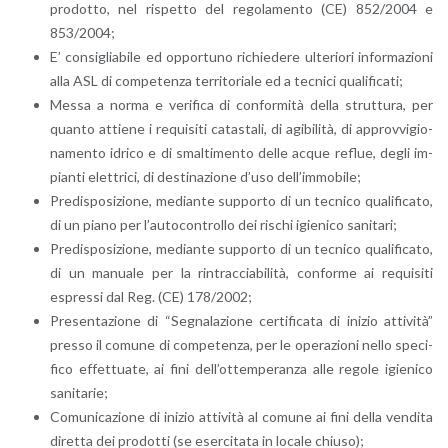
pro­dot­to, nel ri­spet­to del re­go­la­men­to (CE) 852/2004 e
853/2004;
E’ con­si­glia­bi­le ed op­por­tu­no ri­chie­de­re ul­te­rio­ri in­for­ma­zio­ni
alla ASL di com­pe­ten­za ter­ri­to­ria­le ed a tec­ni­ci qua­li­fi­ca­ti;
Messa a norma e ve­ri­fi­ca di con­for­mi­tà della strut­tu­ra, per
quan­to at­tie­ne i re­qui­si­ti ca­ta­sta­li, di agi­bi­li­tà, di ap­prov­vi­gio­
na­men­to idri­co e di smal­ti­men­to delle acque re­flue, degli im­
pian­ti elet­tri­ci, di de­sti­na­zio­ne d’uso del­l’im­mo­bi­le;
Pre­di­spo­si­zio­ne, me­dian­te sup­por­to di un tec­ni­co qua­li­fi­ca­to,
di un piano per l’au­to­con­trol­lo dei ri­schi igie­ni­co sa­ni­ta­ri;
Pre­di­spo­si­zio­ne, me­dian­te sup­por­to di un tec­ni­co qua­li­fi­ca­to,
di un ma­nua­le per la rin­trac­cia­bi­li­tà, con­for­me ai re­qui­si­ti
espres­si dal Reg. (CE) 178/2002;
Pre­sen­ta­zio­ne di “Se­gna­la­zio­ne cer­ti­fi­ca­ta di ini­zio at­ti­vi­tà”
pres­so il co­mu­ne di com­pe­ten­za, per le ope­ra­zio­ni nello spe­ci­
fi­co ef­fet­tua­te, ai fini del­l’ot­tem­pe­ran­za alle re­go­le igie­ni­co
sa­ni­ta­rie;
Co­mu­ni­ca­zio­ne di ini­zio at­ti­vi­tà al co­mu­ne ai fini della ven­di­ta
di­ret­ta dei pro­dot­ti (se eser­ci­ta­ta in lo­ca­le chiu­so);