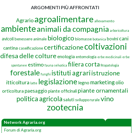
ARGOMENTI PIÙ AFFRONTATI
agroalimentare
Agrario
allevamento
ambiente
animali da compagnia
arboricoltura
biologico
cani
avicoli
bovini
benessere animale
biomasse
botanica
coltivazioni
certificazione
cantina
caseificazione
difesa delle colture
enologia
entomologia
erbe medicinali
erbe
filiera corta
estimo
spontanee
fauna selvatica
fitopatologia
forestale
istituti agrari
istruzione
funghi
legislazione
marketing
itticoltura
olio
legno
latte
piante ornamentali
paesaggio
orticoltura
piante officinali
vino
politica agricola
saluti
sviluppo rurale
zootecnia
Network Agraria.org
Forum di Agraria.org