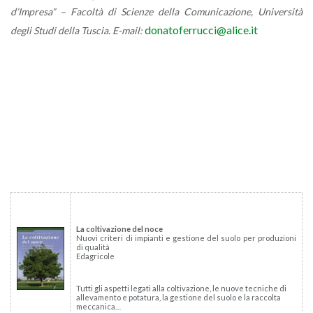
d’Im­pre­sa” – Fa­col­tà di Scien­ze della Co­mu­ni­ca­zio­ne, Uni­ver­si­tà
do­na­to­fer­ruc­ci@​alice.​it
degli Studi della Tu­scia. E-mail:
La col­ti­va­zio­ne del noce
Nuovi cri­te­ri di im­pian­ti e ge­stio­ne del suolo per pro­du­zio­ni
di qua­li­tà
Eda­gri­co­le
Tutti gli aspet­ti le­ga­ti alla col­ti­va­zio­ne, le nuove tec­ni­che di
al­le­va­men­to e po­ta­tu­ra, la ge­stio­ne del suolo e la rac­col­ta
mec­ca­ni­ca…