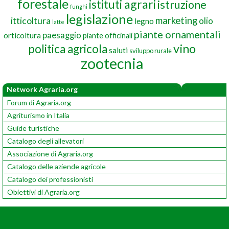
forestale
istituti agrari
istruzione
funghi
legislazione
marketing
itticoltura
olio
legno
latte
piante ornamentali
paesaggio
orticoltura
piante officinali
vino
politica agricola
saluti
sviluppo rurale
zootecnia
Network Agraria.org
Forum di Agraria.org
Agriturismo in Italia
Guide turistiche
Catalogo degli allevatori
Associazione di Agraria.org
Catalogo delle aziende agricole
Catalogo dei professionisti
Obiettivi di Agraria.org