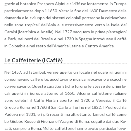
gra­zie al bo­ta­ni­co Pro­spe­ro Al­pi­ni e si dif­fu­se len­ta­men­te in Eu­ro­pa
par­ti­co­lar­men­te dopo il 1650. Verso la fine del 1600 l’au­men­to della
do­man­da e lo svi­lup­po dei si­ste­mi co­lo­nia­li por­ta­ro­no la col­ti­va­zio­ne
nelle zone tro­pi­ca­li del­l’A­sia e suc­ces­si­va­men­te verso le isole dei
Ca­rai­bi (Mar­ti­ni­ca e An­til­le). Nel 1727 nac­que­ro le prime pian­ta­gio­ni
a Parà, nel nord del Bra­si­le e nel 1730 la Spa­gna in­tro­dus­se il caffè
in Co­lom­bia e nel resto del­l’A­me­ri­ca La­ti­na e Cen­tro Ame­ri­ca.
Le Caf­fet­te­rie (i Caffè)
Nel 1457, ad Istam­bul, venne aper­to un lo­ca­le nel quale gli uo­mi­ni
con­su­ma­va­no caffè o tè, ascol­ta­va­no mu­si­ca, gio­ca­va­no a scac­chi e
con­ver­sa­va­no. Que­ste ca­rat­te­ri­sti­che fu­ro­no le stes­se dei primi lo­
ca­li aper­ti in Eu­ro­pa at­tor­no al 1650. Al­cu­ne caf­fet­te­rie ita­lia­ne
sono ce­le­bri: il Caffè Flo­rian aper­to nel 1720 a Ve­ne­zia, il Caffè
Greco a Roma nel 1760, il San Carlo a To­ri­no nel 1822, il Pe­droc­chi a
Pa­do­va nel 1831, e i più re­cen­ti ma al­tret­tan­to fa­mo­si caffè come
Le Giub­be Rosse di Fi­ren­ze e l’A­ra­gno di Roma, se­gui­to dai due Ro­
sa­ti, sem­pre a Roma. Molte caf­fet­te­rie hanno avuto par­ti­co­la­ri evo­