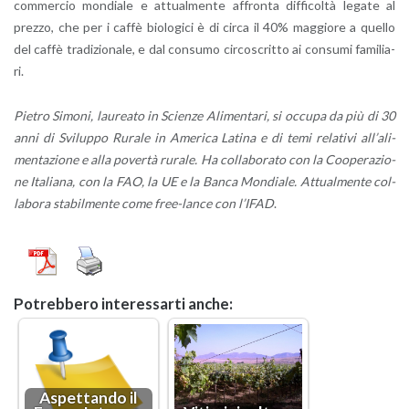
com­mer­cio mon­dia­le e at­tual­men­te af­fron­ta dif­fi­col­tà le­ga­te al
prez­zo, che per i caffè bio­lo­g­i­ci è di circa il 40% mag­gio­re a quel­lo
del caffè tra­di­zio­na­le, e dal con­su­mo cir­co­scrit­to ai con­su­mi fa­mi­lia­
ri.
Pie­tro Si­mo­ni, lau­rea­to in Scien­ze Ali­men­ta­ri, si oc­cu­pa da più di 30
anni di Svi­lup­po Ru­ra­le in Ame­ri­ca La­ti­na e di temi re­la­ti­vi al­l’a­li­
men­ta­zio­ne e alla po­ver­tà ru­ra­le. Ha col­la­bo­ra­to con la Coo­pe­ra­zio­
ne Ita­lia­na, con la FAO, la UE e la Banca Mon­dia­le. At­tual­men­te col­
la­bo­ra sta­bil­men­te come free-lan­ce con l’I­FAD
.
Po­treb­be­ro in­te­res­sar­ti anche:
Aspet­tan­do il