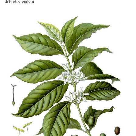
di Pie­tro Si­mo­ni