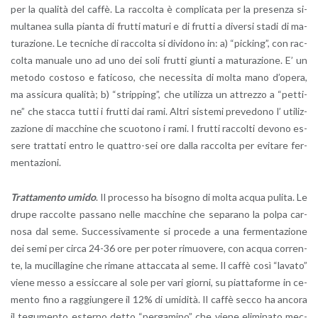
per la qua­li­tà del caffè. La rac­col­ta è com­pli­ca­ta per la pre­sen­za si­
mul­ta­nea sulla pian­ta di frut­ti ma­tu­ri e di frut­ti a di­ver­si stadi di ma­
tu­ra­zio­ne. Le tec­ni­che di rac­col­ta si di­vi­do­no in: a) “pic­king”, con rac­
col­ta ma­nua­le uno ad uno dei soli frut­ti giun­ti a ma­tu­ra­zio­ne. E’ un
me­to­do co­sto­so e fa­ti­co­so, che ne­ces­si­ta di molta mano d’o­pe­ra,
ma as­si­cu­ra qua­li­tà; b) “strip­ping”, che uti­liz­za un at­trez­zo a “pet­ti­
ne” che stac­ca tutti i frut­ti dai rami. Altri si­ste­mi pre­ve­do­no l’ uti­liz­
za­zio­ne di mac­chi­ne che scuo­to­no i rami. I frut­ti rac­col­ti de­vo­no es­
se­re trat­ta­ti entro le quat­tro-sei ore dalla rac­col­ta per evi­ta­re fer­
men­ta­zio­ni.
Trat­ta­men­to umido
. Il pro­ces­so ha bi­so­gno di molta acqua pu­li­ta. Le
drupe rac­col­te pas­sa­no nelle mac­chi­ne che se­pa­ra­no la polpa car­
no­sa dal seme. Suc­ces­si­va­men­te si pro­ce­de a una fer­men­ta­zio­ne
dei semi per circa 24-36 ore per poter ri­muo­ve­re, con acqua cor­ren­
te, la mu­cil­la­gi­ne che ri­ma­ne at­tac­ca­ta al seme. Il caffè così “la­va­to”
viene messo a es­sic­ca­re al sole per vari gior­ni, su piat­ta­for­me in ce­
men­to fino a rag­giun­ge­re il 12% di umi­di­tà. Il caffè secco ha an­co­ra
il te­gu­men­to ester­no detto “per­ga­mi­no” che viene eli­mi­na­to mec­