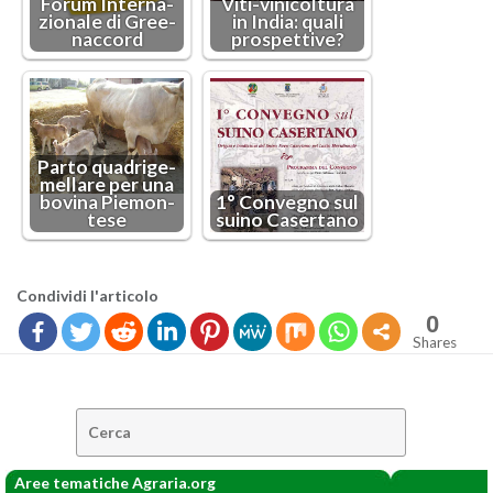
Forum In­ter­na­
Vi­ti-vi­ni­col­tu­ra
zio­na­le di Gree­
in India: quali
nac­cord
pro­spet­ti­ve?
Parto qua­dri­ge­
mel­la­re per una
bo­vi­na Pie­mon­
1° Con­ve­gno sul
te­se
suino Ca­ser­ta­no
Con­di­vi­di l'ar­ti­co­lo
0
Shares
Cerca:
Aree tematiche Agraria.org