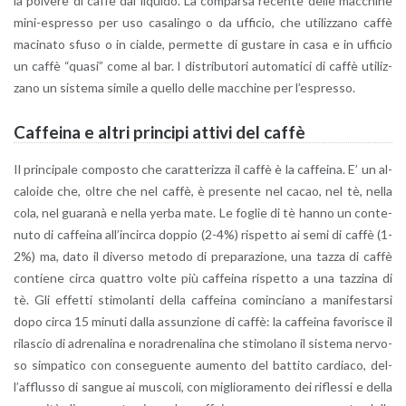
la pol­ve­re di caffè dal li­qui­do. La com­par­sa re­cen­te delle mac­chi­ne
mi­ni-espres­so per uso ca­sa­lin­go o da uf­fi­cio, che uti­liz­za­no caffè
ma­ci­na­to sfuso o in cial­de, per­met­te di gu­sta­re in casa e in uf­fi­cio
un caffè “quasi” come al bar. I di­stri­bu­to­ri au­to­ma­ti­ci di caffè uti­liz­
za­no un si­ste­ma si­mi­le a quel­lo delle mac­chi­ne per l’e­spres­so.
Caf­fei­na e altri prin­ci­pi at­ti­vi del caffè
Il prin­ci­pa­le com­po­sto che ca­rat­te­riz­za il caffè è la caf­fei­na. E’ un al­
ca­loi­de che, oltre che nel caffè, è pre­sen­te nel cacao, nel tè, nella
cola, nel gua­ra­nà e nella yerba mate. Le fo­glie di tè hanno un con­te­
nu­to di caf­fei­na al­l’in­cir­ca dop­pio (2-4%) ri­spet­to ai semi di caffè (1-
2%) ma, dato il di­ver­so me­to­do di pre­pa­ra­zio­ne, una tazza di caffè
con­tie­ne circa quat­tro volte più caf­fei­na ri­spet­to a una taz­zi­na di
tè. Gli ef­fet­ti sti­mo­lan­ti della caf­fei­na co­min­cia­no a ma­ni­fe­star­si
dopo circa 15 mi­nu­ti dalla as­sun­zio­ne di caffè: la caf­fei­na fa­vo­ri­sce il
ri­la­scio di adre­na­li­na e no­ra­dre­na­li­na che sti­mo­la­no il si­ste­ma ner­vo­
so sim­pa­ti­co con con­se­guen­te au­men­to del bat­ti­to car­dia­co, del­
l’af­flus­so di san­gue ai mu­sco­li, con mi­glio­ra­men­to dei ri­fles­si e della