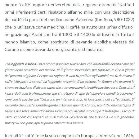
men­te “caffè”, op­pu­re de­ri­ve­reb­be dalla re­gio­ne etio­pe di “Kaffa”. I
primi ri­fe­ri­men­ti certi ri­sal­go­no al­l’an­no mille con una de­scri­zio­ne
del caffè da parte del me­di­co arabo Avi­cen­na (Ibn Sina
,
980-1037)
che lo uti­liz­za­va come me­di­ci­na. Il caffè ha avuto una prima dif­fu­sio­
ne gra­zie agli Arabi che tra il 1300 e il 1400 lo dif­fu­se­ro in tutto il
mondo isla­mi­co, come so­sti­tu­to di be­van­de al­co­li­che vie­ta­te dal
Co­ra­no e come be­van­da ener­giz­zan­te e sti­mo­lan­te.
Tra leg­gen­da e sto­ria.
Un rac­con­to po­po­la­re turco narra che Allah abbia be­vu­to caffè nel
gior­no della crea­zio­ne del mondo, tè il gior­no suc­ces­si­vo, per ri­po­sa­re, e vino il gior­no
del pec­ca­to ori­gi­na­le. Per que­sta ra­gio­ne il vino fu proi­bi­to agli uo­mi­ni, ma fu dato loro il
caffè “che porta il senno”.
La leg­gen­da rac­con­ta di un pa­sto­re, in Yemen, che os­ser­vò la
stra­na ec­ci­ta­zio­ne di al­cu­ne capre che ave­va­no man­gia­to delle bac­che rosse. Con­sul­ta­ti
i sa­cer­do­ti que­sti af­fer­ma­ro­no che si trat­ta­va di cibo del dia­vo­lo e quin­di bru­cia­ro­no i
rami con le bac­che che li­be­ra­ro­no un in­ten­so aroma: fu la sco­per­ta del caffè to­sta­to. Si
rac­con­ta che il caffè sa­reb­be giun­to in Eu­ro­pa quan­do
i tur­chi, scon­fit­ti nella bat­ta­glia di
Vien­na nel 1683, ab­ban­do­na­ro­no al­cu­ni sac­chi di caffè sul campo di bat­ta­glia. I sac­chi di
caffè ven­ne­ro con­se­gna­ti al re di Po­lo­nia Gio­van­ni III, che li donò a un suo ge­ne­ra­le,
Kulc­zyc­ki che, pare, aprì la prima caf­fet­te­ria a Vien­na.
In real­tà il caffè fece la sua com­par­sa in Eu­ro­pa, a Ve­ne­zia, nel 1615,