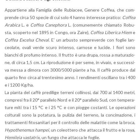
Ap­par­tie­ne alla Fa­mi­glia delle Ru­bia­cee, Ge­ne­re Cof­fea, che com­
pren­de circa 50 spe­cie di cui solo 4 hanno in­te­res­se pra­ti­co:
Cof­fea
Ara­bi­ca
L. e
Cof­fea Ca­ne­pho­ra
L. (co­mu­ne­men­te chia­ma­to Ro­bu­
sta, sco­per­to nel 1895 in Congo, ora Zaire),
Cof­fea Li­be­ri­ca Hiem
e
Cof­fea Ex­cel­sa Che­val
. E’ un ar­bu­sto sem­pre­ver­de con fo­glie lan­
ceo­la­te, ovali verde scuro in­ten­so, car­no­se e lu­ci­de. I fiori sono
bian­chi di pro­fu­mo in­ten­so. Il frut­to è una drupa, rossa a ma­tu­ra­zio­
ne, di circa 1,5 cm. La ri­pro­du­zio­ne è per seme, in vi­va­io, e suc­ces­si­
va messa a di­mo­ra con 3000/5000 pian­te a ha. Il caffè pro­du­ce dal
quar­to fino circa al tren­te­si­mo anno. I ren­di­men­ti oscil­la­no tra i 400
e i 1200 Kg/ha.
La pian­ta del caffè pre­di­li­ge ter­re­ni col­li­no­si, dai 700 ai 1400 metri,
com­pre­si fra il 20° pa­ral­le­lo Nord e il 20° pa­ral­le­lo Sud, con tem­pe­ra­
tu­re miti tra i 15 °C e i 25 °C e con piog­ge co­stan­ti. Le ope­ra­zio­ni
col­tu­ra­li sono la po­ta­tu­ra, la pu­li­zia del ter­re­no, la con­ci­ma­zio­ne, i
trat­ta­men­ti fi­to­sa­ni­ta­ri per il con­trol­lo delle ma­lat­tie come la broca,
Hy­po­the­ne­mus ham­pei,
un co­leot­te­ro che at­tac­ca il frut­to e la roya,
He­mi­leia va­sta­trix,
un fungo che at­tac­ca le fo­glie.