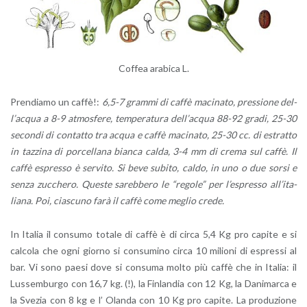
Cof­fea ara­bi­ca L.
Pren­dia­mo un caffè!:
6,5-7 gram­mi di caffè ma­ci­na­to, pres­sio­ne del­
l’ac­qua a 8-9 at­mo­sfe­re, tem­pe­ra­tu­ra del­l’ac­qua 88-92 gradi, 25-30
se­con­di di con­tat­to tra acqua e caffè ma­ci­na­to, 25-30 cc. di estrat­to
in taz­zi­na di por­cel­la­na bian­ca calda, 3-4 mm di crema sul caffè. Il
caffè espres­so è ser­vi­to. Si beve su­bi­to, caldo, in uno o due sorsi e
senza zuc­che­ro. Que­ste sa­reb­be­ro le “re­go­le” per l’e­spres­so al­l’i­ta­
lia­na. Poi, cia­scu­no farà il caffè come me­glio crede.
In Ita­lia il con­su­mo to­ta­le di caffè è di circa 5,4 Kg pro ca­pi­te e si
cal­co­la che ogni gior­no si con­su­mi­no circa 10 mi­lio­ni di espres­si al
bar. Vi sono paesi dove si con­su­ma molto più caffè che in Ita­lia: il
Lus­sem­bur­go con 16,7 kg. (!), la Fin­lan­dia con 12 Kg, la Da­ni­mar­ca e
la Sve­zia con 8 kg e l’ Olan­da con 10 Kg pro ca­pi­te. La pro­du­zio­ne