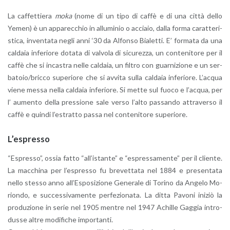
La caf­fet­tie­ra
moka
(nome di un tipo di caffè e di una città dello
Yemen) è un ap­pa­rec­chio in al­lu­mi­nio o ac­cia­io, dalla forma ca­rat­te­ri­
sti­ca, in­ven­ta­ta negli anni ‘30 da Al­fon­so Bia­let­ti. E’ for­ma­ta da una
cal­da­ia in­fe­rio­re do­ta­ta di val­vo­la di si­cu­rez­za, un con­te­ni­to­re per il
caffè che si in­ca­stra nelle cal­da­ia, un fil­tro con guar­ni­zio­ne e un ser­
ba­to­io/bric­co su­pe­rio­re che si av­vi­ta sulla cal­da­ia in­fe­rio­re. L’ac­qua
viene messa nella cal­da­ia in­fe­rio­re. Si mette sul fuoco e l’ac­qua, per
l’ au­men­to della pres­sio­ne sale verso l’al­to pas­san­do at­tra­ver­so il
caffè e quin­di l’e­strat­to passa nel con­te­ni­to­re su­pe­rio­re.
L’e­spres­so
“Espres­so”, ossia fatto “al­l’i­stan­te” e “espres­sa­men­te” per il clien­te.
La
mac­chi­na per l’e­spres­so fu bre­vet­ta­ta nel 1884 e pre­sen­ta­ta
nello stes­so anno al­l’E­spo­si­zio­ne Ge­ne­ra­le di To­ri­no da An­ge­lo Mo­
rion­do, e suc­ces­si­va­men­te per­fe­zio­na­ta. La ditta Pa­vo­ni ini­ziò la
pro­du­zio­ne in serie nel 1905 men­tre nel 1947 Achil­le Gag­gia in­tro­
dus­se altre mo­di­fi­che im­por­tan­ti.