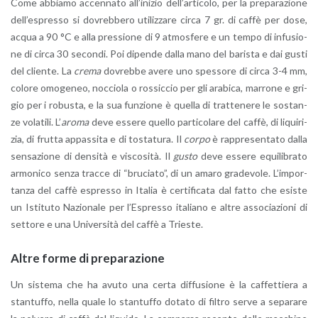
Come ab­bia­mo ac­cen­na­to al­l’i­ni­zio del­l’ar­ti­co­lo, per la pre­pa­ra­zio­ne
del­l’e­spres­so si do­vreb­be­ro uti­liz­za­re circa 7 gr. di caffè per dose,
acqua a 90 °C e alla pres­sio­ne di 9 at­mo­sfe­re e un tempo di in­fu­sio­
ne di circa 30 se­con­di. Poi di­pen­de dalla mano del ba­ri­sta e dai gusti
del clien­te. La
crema
do­vreb­be avere uno spes­so­re di circa 3-4 mm,
co­lo­re omo­ge­neo, noc­cio­la o ros­sic­cio per gli ara­bi­ca, mar­ro­ne e gri­
gio per i ro­bu­sta, e la sua fun­zio­ne è quel­la di trat­te­ne­re le so­stan­
ze vo­la­ti­li. L’
aroma
deve es­se­re quel­lo par­ti­co­la­re del caffè, di li­qui­ri­
zia, di frut­ta ap­pas­si­ta e di to­sta­tu­ra. Il
corpo
è rap­pre­sen­ta­to dalla
sen­sa­zio­ne di den­si­tà e vi­sco­si­tà. Il
gusto
deve es­se­re equi­li­bra­to
ar­mo­ni­co senza trac­ce di “bru­cia­to”, di un amaro gra­de­vo­le. L’im­por­
tan­za del caffè espres­so in Ita­lia è cer­ti­fi­ca­ta dal fatto che esi­ste
un Isti­tu­to Na­zio­na­le per l’E­spres­so ita­lia­no e altre as­so­cia­zio­ni di
set­to­re e una Uni­ver­si­tà del caffè a Trie­ste.
Altre forme di pre­pa­ra­zio­ne
Un si­ste­ma che ha avuto una certa dif­fu­sio­ne è la caf­fet­tie­ra a
stan­tuf­fo, nella quale lo stan­tuf­fo do­ta­to di fil­tro serve a se­pa­ra­re