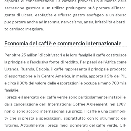
ca­pa­ci­tà di con­cen­tra­zio­ne. La caf­fei­na pro­vo­ca un au­men­to della
se­cre­zio­ne ga­stri­ca e un uti­liz­zo pro­lun­ga­to può por­ta­re al­l’in­sor­
gen­za di ul­ce­ra, eso­fa­gi­te e ri­flus­so ga­stro-eso­fa­geo e un abuso
può por­ta­re anche ad in­son­nia, ner­vo­si­smo, ansia, ir­ri­ta­bi­li­tà e bat­ti­
to car­dia­co ir­re­go­la­re.
Eco­no­mia del caffè e com­mer­cio in­ter­na­zio­na­le
Per oltre 25 mi­lio­ni di col­ti­va­to­ri e le loro fa­mi­glie il caffè co­sti­tui­sce
la prin­ci­pa­le o l’e­sclu­si­va fonte di red­di­to. Per paesi del­l’A­fri­ca come
Ugan­da, Ruan­da, Etio­pia, il caffè rap­pre­sen­ta il prin­ci­pa­le pro­dot­to
di espor­ta­zio­ne e in Cen­tro Ame­ri­ca, in media, ap­por­ta il 5% del PIL
e circa il 30% del va­lo­re delle espor­ta­zio­ni e oc­cu­pa al­me­no 700 mila
fa­mi­glie.
I prez­zi e il mer­ca­to del caffè verde sono par­ti­co­lar­men­te in­sta­bi­li e,
dalla can­cel­la­zio­ne dell’ In­ter­na­tio­nal Cof­fee Agree­ment, nel 1989,
non ci sono ac­cor­di in­ter­na­zio­na­li sui prez­zi. Il caffè è una com­mo­di­
ty che si pre­sta a spe­cu­la­zio­ni, so­prat­tut­to con lo stru­men­to dei
fu­tu­res. At­tual­men­te i prez­zi medi pon­de­ra­ti del caffè verde, CIF,