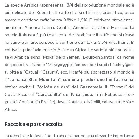
La spe­cie Ara­bi­ca rap­pre­sen­ta i 3/4 della pro­du­zio­ne mon­dia­le ed è
più de­li­ca­to del Ro­bu­sta. Il caffè che si ot­tie­ne è aro­ma­ti­co, poco
amaro e con­tie­ne caf­fei­na tra 0,8% e 1,5%. E’ col­ti­va­ta pre­va­len­te­
men­te in Ame­ri­ca La­ti­na, Cen­tro Ame­ri­ca, Ca­rai­bi e Mes­si­co. La
spe­cie Ro­bu­sta è più re­si­sten­te del­l’A­ra­bi­ca e il caffè che si ri­ca­va
ha sa­po­re amaro, cor­po­so e con­tie­ne dall’ 1,7 al 3,5% di caf­fei­na. E’
col­ti­va­to prin­ci­pal­men­te in Asia e in Afri­ca. Le va­rie­tà più co­no­sciu­
te di Ara­bi­ca, sono “Moka” dello Yemen, “Bour­bon San­tos” dal nome
del porto bra­si­lia­no e “Ma­ra­go­gy­pe”, fa­mo­so per i suoi chic­chi gi­gan­
ti, oltre a “Ca­tuai”, “Ca­tur­ra”, ecc. Il caffè più ap­prez­za­to al mondo è
il “
Ja­mai­ca Blue Moun­tain”, con una pro­du­zio­ne li­mi­ta­tis­si­ma,
ot­ti­mo anche il “
Volcán de oro” del Gua­te­ma­la, il “
Tar­ra­zu” del
Costa Rica, e il
“Ca­ra­co­lil­lo” del Ni­ca­ra­gua.
Tra i Ro­bu­sta, si se­
gna­la il Co­nillón (in Bra­si­le), Java, Koui­lou, e Niao­li­li, col­ti­va­ti in Asia e
Afri­ca.
Rac­col­ta e po­st-rac­col­ta
La rac­col­ta e le fasi di po­st-rac­col­ta hanno una ri­le­van­te im­por­tan­za