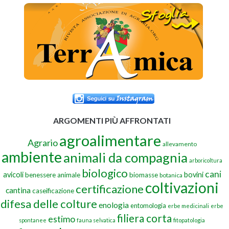
ARGOMENTI PIÙ AFFRONTATI
agroalimentare
Agrario
allevamento
ambiente
animali da compagnia
arboricoltura
biologico
cani
avicoli
bovini
benessere animale
biomasse
botanica
coltivazioni
certificazione
cantina
caseificazione
difesa delle colture
enologia
entomologia
erbe medicinali
erbe
filiera corta
estimo
spontanee
fauna selvatica
fitopatologia