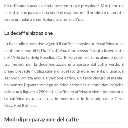
bi­li uti­liz­zan­do acqua ad alta tem­pe­ra­tu­ra e pres­sio­ne. Si ot­tie­ne un
estrat­to che passa a una serie di eva­po­ra­to­ri. Il pro­dot­to ot­te­nu­to
viene gra­nu­la­to e con­fe­zio­na­to pron­to al­l’u­so.
La de­caf­fei­niz­za­zio­ne
In base alle nor­ma­ti­ve vi­gen­ti il caffè si con­si­de­ra de­caf­fei­na­to se
con­tie­ne meno di 0,1% di caf­fei­na. Il pro­ces­so è stato bre­vet­ta­to
nel 1906 da Lud­wig Ro­se­lius (Caffè Hag) ed esi­sto­no al­me­no quat­
tro me­to­di per la de­caf­fei­niz­za­zio­ne a par­ti­re dal caffè verde: il
primo pre­ve­de l’ uti­liz­za­zio­ne di ace­ta­to di etile, ed è il più usato, il
se­con­do uti­liz­za acqua e car­bo­ne at­ti­vo, un terzo clo­ru­ro di me­ti­le­
ne men­tre il quar­to im­pie­ga ani­dri­de car­bo­ni­ca in con­di­zio­ni cri­ti­che
(allo stato li­qui­do a 250 bar). Il caffè de­caf­fei­na­to viene poi to­sta­to.
La caf­fei­na estrat­ta si usa in me­di­ci­na o in be­van­de come Coca
Cola, Red Bull, ecc.
Modi di pre­pa­ra­zio­ne del caffè