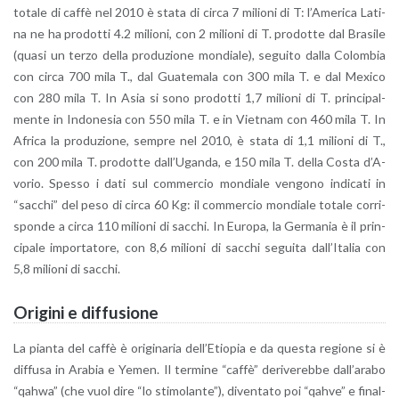
to­ta­le di caffè nel 2010 è stata di circa 7 mi­lio­ni di T: l’A­me­ri­ca La­ti­
na ne ha pro­dot­ti 4.2 mi­lio­ni, con 2 mi­lio­ni di T. pro­dot­te dal Bra­si­le
(quasi un terzo della pro­du­zio­ne mon­dia­le), se­gui­to dalla Co­lom­bia
con circa 700 mila T., dal Gua­te­ma­la con 300 mila T. e dal Me­xi­co
con 280 mila T. In Asia si sono pro­dot­ti 1,7 mi­lio­ni di T. prin­ci­pal­
men­te in In­do­ne­sia con 550 mila T. e in Viet­nam con 460 mila T. In
Afri­ca la pro­du­zio­ne, sem­pre nel 2010, è stata di 1,1 mi­lio­ni di T.,
con 200 mila T. pro­dot­te dal­l’U­gan­da, e 150 mila T. della Costa d’A­
vo­rio. Spes­so i dati sul com­mer­cio mon­dia­le ven­go­no in­di­ca­ti in
“sac­chi” del peso di circa 60 Kg: il com­mer­cio mon­dia­le to­ta­le cor­ri­
spon­de a circa 110 mi­lio­ni di sac­chi. In Eu­ro­pa, la Ger­ma­nia è il prin­
ci­pa­le im­por­ta­to­re, con 8,6 mi­lio­ni di sac­chi se­gui­ta dal­l’I­ta­lia con
5,8 mi­lio­ni di sac­chi.
Ori­gi­ni e dif­fu­sio­ne
La pian­ta del caffè è ori­gi­na­ria del­l’E­tio­pia e da que­sta re­gio­ne si è
dif­fu­sa in Ara­bia e Yemen. Il ter­mi­ne “caffè” de­ri­ve­reb­be dal­l’a­ra­bo
“qahwa” (che vuol dire “lo sti­mo­lan­te”), di­ven­ta­to poi “qahve” e fi­nal­