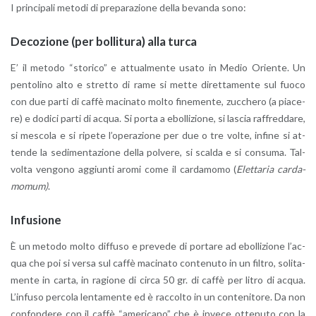
I prin­ci­pa­li me­to­di di pre­pa­ra­zio­ne della be­van­da sono:
De­co­zio­ne (per bol­li­tu­ra) alla turca
E’ il me­to­do “sto­ri­co” e at­tual­men­te usato in Medio Orien­te. Un
pen­to­li­no alto e stret­to di rame si mette di­ret­ta­men­te sul fuoco
con due parti di caffè ma­ci­na­to molto fi­ne­men­te, zuc­che­ro (a pia­ce­
re) e do­di­ci parti di acqua. Si porta a ebol­li­zio­ne, si la­scia raf­fred­da­re,
si me­sco­la e si ri­pe­te l’o­pe­ra­zio­ne per due o tre volte, in­fi­ne si at­
ten­de la se­di­men­ta­zio­ne della pol­ve­re, si scal­da e si con­su­ma. Tal­
vol­ta ven­go­no ag­giun­ti aromi come il car­da­mo­mo (
Elet­ta­ria car­da­
mo­mum)
.
In­fu­sio­ne
È un me­to­do molto dif­fu­so e pre­ve­de di por­ta­re ad ebol­li­zio­ne l’ac­
qua che poi si versa sul caffè ma­ci­na­to con­te­nu­to in un fil­tro, so­li­ta­
men­te in carta, in ra­gio­ne di circa 50 gr. di caffè per litro di acqua.
L’in­fu­so per­co­la len­ta­men­te ed è rac­col­to in un con­te­ni­to­re. Da non
con­fon­de­re con il caffè “ame­ri­ca­no” che è in­ve­ce ot­te­nu­to con la