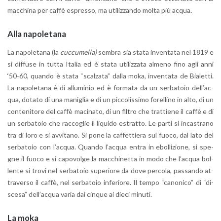
mac­chi­na per caffè espres­so, ma uti­liz­zan­do molta più acqua
.
Alla na­po­le­ta­na
La na­po­le­ta­na (la
cuc­cu­mel­la)
sem­bra sia stata in­ven­ta­ta nel 1819 e
si dif­fu­se in tutta Ita­lia ed è stata uti­liz­za­ta al­me­no fino agli anni
‘50-60, quan­do è stata “scal­za­ta” dalla moka, in­ven­ta­ta de Bia­let­ti.
La na­po­le­ta­na è di al­lu­mi­nio ed è for­ma­ta da un ser­ba­to­io del­l’ac­
qua, do­ta­to di una ma­ni­glia e di un pic­co­lis­si­mo fo­rel­li­no in alto, di un
con­te­ni­to­re del caffè ma­ci­na­to, di un fil­tro che trat­tie­ne il caffè e di
un ser­ba­to­io che rac­co­glie il li­qui­do estrat­to. Le parti si in­ca­stra­no
tra di loro e si av­vi­ta­no. Si pone la caf­fet­tie­ra sul fuoco, dal lato del
ser­ba­to­io con l’ac­qua. Quan­do l’ac­qua entra in ebol­li­zio­ne, si spe­
gne il fuoco e si ca­po­vol­ge la mac­chi­net­ta in modo che l’ac­qua bol­
len­te si trovi nel ser­ba­to­io su­pe­rio­re da dove per­co­la, pas­san­do at­
tra­ver­so il caffè, nel ser­ba­to­io in­fe­rio­re. Il tempo “ca­no­ni­co” di “di­
sce­sa” del­l’ac­qua varia dai cin­que ai dieci mi­nu­ti.
La moka