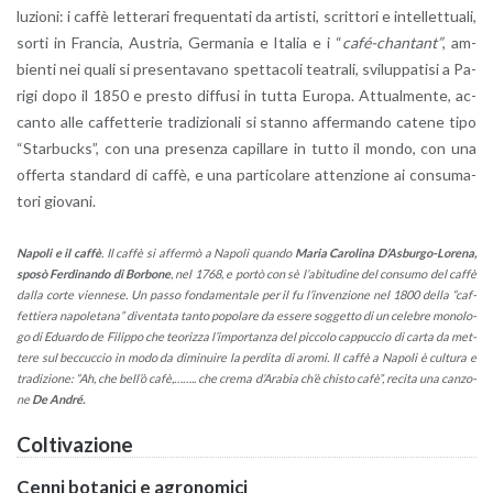
lu­zio­ni: i caffè let­te­ra­ri fre­quen­ta­ti da ar­ti­sti, scrit­to­ri e in­tel­let­tua­li,
sorti in Fran­cia, Au­stria, Ger­ma­nia e Ita­lia e i “
café-
chan­tant”
, am­
bien­ti nei quali si pre­sen­ta­va­no spet­ta­co­li tea­tra­li, svi­lup­pa­ti­si a Pa­
ri­gi dopo il 1850 e pre­sto dif­fu­si in tutta Eu­ro­pa.
At­tual­men­te, ac­
can­to alle caf­fet­te­rie tra­di­zio­na­li si stan­no af­fer­man­do ca­te­ne tipo
“Star­bucks”, con una pre­sen­za ca­pil­la­re in tutto il mondo, con una
of­fer­ta stan­dard di caffè, e una par­ti­co­la­re at­ten­zio­ne ai con­su­ma­
to­ri gio­va­ni.
Na­po­li e il caffè
. Il caffè si af­fer­mò a Na­po­li quan­do
Maria Ca­ro­li­na D’A­sbur­go-Lo­re­na,
sposò Fer­di­nan­do di Bor­bo­ne
, nel 1768, e portò con sè l’a­bi­tu­di­ne del con­su­mo del caffè
dalla corte vien­ne­se. Un
passo fon­da­men­ta­le per il fu l’in­ven­zio­ne nel 1800 della “caf­
fet­tie­ra na­po­le­ta­na”
di­ven­ta­ta tanto po­po­la­re da es­se­re sog­get­to di un ce­le­bre mo­no­lo­
go di Eduar­do de Fi­lip­po che teo­riz­za l’im­por­tan­za del pic­co­lo cap­puc­cio di carta da met­
te­re sul bec­cuc­cio in modo da di­mi­nui­re la per­di­ta di aromi. Il caffè a Na­po­li è cul­tu­ra e
tra­di­zio­ne:
“Ah, che bel­l’ò cafè,…….. che crema d’A­ra­bia ch’è chi­sto cafè”,
re­ci­ta una can­zo­
ne
De André.
Col­ti­va­zio­ne
Cenni bo­ta­ni­ci e agro­no­mi­ci