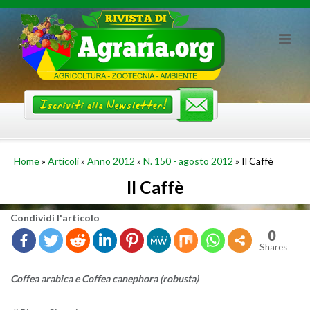
Skip
to
content
Home
»
Articoli
»
Anno 2012
»
N. 150 - agosto 2012
»
Il Caffè
Il Caffè
Con­di­vi­di l'ar­ti­co­lo
0
Shares
Cof­fea ara­bi­ca e Cof­fea ca­ne­pho­ra (ro­bu­sta)