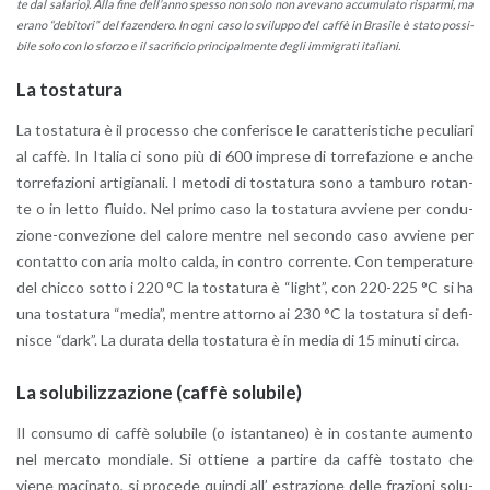
te dal sa­la­rio). Alla fine del­l’an­no spes­so non solo non ave­va­no ac­cu­mu­la­to ri­spar­mi, ma
erano “de­bi­to­ri” del fa­zen­de­ro. In ogni caso lo svi­lup­po del caffè in Bra­si­le è stato pos­si­
bi­le solo con lo sfor­zo e il sa­cri­fi­cio prin­ci­pal­men­te degli im­mi­gra­ti ita­lia­ni.
La to­sta­tu­ra
La to­sta­tu­ra è il pro­ces­so che con­fe­ri­sce le ca­rat­te­ri­sti­che pe­cu­lia­ri
al caffè. In Ita­lia ci sono più di 600 im­pre­se di tor­re­fa­zio­ne e anche
tor­re­fa­zio­ni ar­ti­gia­na­li. I me­to­di di to­sta­tu­ra sono a tam­bu­ro ro­tan­
te o in letto flui­do. Nel primo caso la to­sta­tu­ra av­vie­ne per con­du­
zio­ne-con­ve­zio­ne del ca­lo­re men­tre nel se­con­do caso av­vie­ne per
con­tat­to con aria molto calda, in con­tro cor­ren­te. Con tem­pe­ra­tu­re
del chic­co sotto i 220 °C la to­sta­tu­ra è “light”, con 220-225 °C si ha
una to­sta­tu­ra “media”, men­tre at­tor­no ai 230 °C la to­sta­tu­ra si de­fi­
ni­sce “dark”. La du­ra­ta della to­sta­tu­ra è in media di 15 mi­nu­ti circa.
La so­lu­bi­liz­za­zio­ne (caffè so­lu­bi­le)
Il con­su­mo di caffè so­lu­bi­le (o istan­ta­neo) è in co­stan­te au­men­to
nel mer­ca­to mon­dia­le. Si ot­tie­ne a par­ti­re da caffè to­sta­to che
viene ma­ci­na­to, si pro­ce­de quin­di all’ estra­zio­ne delle fra­zio­ni so­lu­