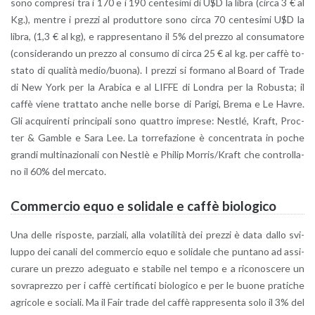
sono com­pre­si tra i 170 e i 190 cen­te­si­mi di U$D la libra (circa 3 € al
Kg.), men­tre i prez­zi al pro­dut­to­re sono circa 70 cen­te­si­mi U$D la
libra, (1,3 € al kg), e rap­pre­sen­ta­no il 5% del prez­zo al con­su­ma­to­re
(con­si­de­ran­do un prez­zo al con­su­mo di circa 25 € al kg. per caffè to­
sta­to di qua­li­tà medio/buona).
I prez­zi si for­ma­no al Board of Trade
di New York per la Ara­bi­ca e al LIFFE di Lon­dra per la Ro­bu­sta; il
caffè viene trat­ta­to anche nelle borse di Pa­ri­gi, Brema e Le Havre.
Gli ac­qui­ren­ti prin­ci­pa­li sono quat­tro im­pre­se: Ne­stlé, Kraft, Proc­
ter & Gam­ble e Sara Lee. La tor­re­fa­zio­ne è con­cen­tra­ta in poche
gran­di mul­ti­na­zio­na­li con Ne­stlè e Phi­lip Mor­ris/Kraft che con­trol­la­
no il 60% del mer­ca­to.
Com­mer­cio equo e so­li­da­le e caffè bio­lo­g­i­co
Una delle ri­spo­ste, par­zia­li, alla vo­la­ti­li­tà dei prez­zi è data dallo svi­
lup­po dei ca­na­li del com­mer­cio equo e so­li­da­le che pun­ta­no ad as­si­
cu­ra­re un prez­zo ade­gua­to e sta­bi­le nel tempo e a ri­co­no­sce­re un
so­vra­prez­zo per i caffè cer­ti­fi­ca­ti bio­lo­g­i­co e per le buone pra­ti­che
agri­co­le e so­cia­li. Ma il Fair trade del caffè rap­pre­sen­ta solo il 3% del