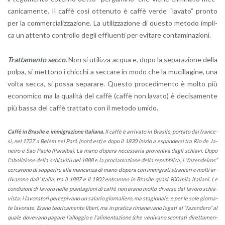
ca­ni­ca­men­te. Il caffè così ot­te­nu­to è caffè verde “la­va­to” pron­to
per la com­mer­cia­liz­za­zio­ne. La uti­liz­za­zio­ne di que­sto me­to­do im­pli­
ca un at­ten­to con­trol­lo degli ef­fluen­ti per evi­ta­re con­ta­mi­na­zio­ni.
Trat­ta­men­to secco.
Non si uti­liz­za acqua e, dopo la se­pa­ra­zio­ne della
polpa, si met­to­no i chic­chi a sec­ca­re in modo che la mu­cil­la­gi­ne, una
volta secca, si possa se­pa­ra­re. Que­sto pro­ce­di­men­to è molto più
eco­no­mi­co ma la qua­li­tà del caffè (caffè non la­va­to) è de­ci­sa­men­te
più bassa del caffè trat­ta­to con il me­to­do umido.
Caffè in Bra­si­le e im­mi­gra­zio­ne ita­lia­na.
Il caffè
è ar­ri­va­to in Bra­si­le, por­ta­to dai fran­ce­
si, nel 1727 a Belém nel Parà (nord est) e dopo il 1820 ini­ziò a espan­der­si tra Rio de Ja­
nei­ro e Sao Paulo (Pa­ra­i­ba). La mano d’o­pe­ra ne­ces­sa­ria pro­ve­ni­va dagli schia­vi. Dopo
l’a­bo­li­zio­ne della schia­vi­tù nel 1888 e la pro­cla­ma­zio­ne della re­pub­bli­ca, i “fa­zen­dei­ros”
cer­ca­ro­no di sop­pe­ri­re alla man­can­za di mano d’o­pe­ra con im­mi­gra­ti stra­nie­ri e molti ar­
ri­va­ro­no dall’ Ita­lia: tra il 1887 e il 1902 en­tra­ro­no in Bra­si­le quasi 900 mila ita­lia­ni. Le
con­di­zio­ni di la­vo­ro nelle pian­ta­gio­ni di caffè non erano molto di­ver­se dal la­vo­ro schia­
vi­sta: i la­vo­ra­to­ri per­ce­pi­va­no un sa­la­rio gior­na­lie­ro, ma sta­gio­na­le, e per le sole gior­na­
te la­vo­ra­te. Erano teo­ri­ca­men­te li­be­ri, ma in pra­ti­ca ri­ma­ne­va­no le­ga­ti al “fa­zen­de­ro” al
quale do­ve­va­no pa­ga­re l’al­log­gio e l’a­li­men­ta­zio­ne (che ve­ni­va­no scon­ta­ti di­ret­ta­men­