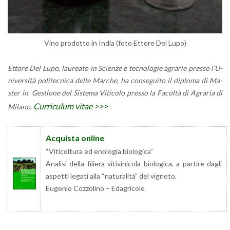
Vino pro­dot­to in India (foto Et­to­re Del Lupo)
Et­to­re Del Lupo, lau­rea­to in Scien­ze e tec­no­lo­gie agra­rie pres­so l’U­
ni­ver­si­tà po­li­tec­ni­ca delle Mar­che, ha con­se­gui­to il di­plo­ma di Ma­
ster in Ge­stio­ne del Si­ste­ma Vi­ti­co­lo pres­so la Fa­col­tà di Agra­ria di
Cur­ri­cu­lum vitae >>>
Mi­la­no.
Ac­qui­sta on­li­ne
“Vi­ti­col­tu­ra ed eno­lo­gia bio­lo­g­i­ca”
Ana­li­si della fi­lie­ra vi­ti­vi­ni­co­la bio­lo­g­i­ca, a par­ti­re dagli
aspet­ti le­ga­ti alla “na­tu­ra­li­tà” del vi­gne­to.
Eu­ge­nio Coz­zo­li­no – Eda­gri­co­le