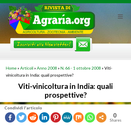
Skip
to
content
Home
»
Articoli
»
Anno 2008
»
N. 66 - 1 ottobre 2008
»
Viti-
vinicoltura in India: quali prospettive?
Viti-vinicoltura in India: quali
prospettive?
Con­di­vi­di l'ar­ti­co­lo
0
Shares