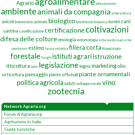
agroalimentare
Agrario
allevamento
ambiente
animali da compagnia
arboricoltura
biologico
cani
avicoli
bovini
benessere animale
biomasse
botanica
coltivazioni
certificazione
cantina
caseificazione
difesa delle colture
enologia
entomologia
erbe medicinali
erbe
filiera corta
estimo
spontanee
fauna selvatica
fitopatologia
forestale
istituti agrari
istruzione
funghi
legislazione
marketing
itticoltura
olio
legno
latte
piante ornamentali
paesaggio
orticoltura
piante officinali
vino
politica agricola
saluti
sviluppo rurale
zootecnia
Network Agraria.org
Forum di Agraria.org
Agriturismo in Italia
Guide turistiche