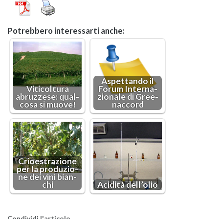
Po­treb­be­ro in­te­res­sar­ti anche:
Aspet­tan­do il
Vi­ti­col­tu­ra
Forum In­ter­na­
abruz­ze­se: qual­
zio­na­le di Gree­
co­sa si muove!
nac­cord
Crioe­stra­zio­ne
per la pro­du­zio­
ne dei vini bian­
chi
Aci­di­tà del­l’o­lio
Con­di­vi­di l'ar­ti­co­lo