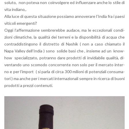
so­lu­to, non po­te­va non coin­vol­ge­re ed in­fluen­za­re anche lo stile di
vita in­dia­no,.
Alla luce di que­sta si­tua­zio­ne pos­sia­mo an­no­ve­ra­re l’In­dia fra i paesi
vi­ti­co­li emer­gen­ti?
Oggi l’af­fer­ma­zio­ne sem­bre­reb­be au­da­ce, ma le ec­ce­zio­na­li con­di­
zio­ni cli­ma­ti­che, la qua­li­tà dei ter­re­ni e la di­spo­ni­bi­li­tà di acqua che
con­trad­di­stin­go­no il di­stret­to di Na­shik ( non a caso chia­ma­to il
Napa Val­ley del­l’In­dia ) sono so­li­de basi che , in­sie­me ad un know-
how spe­cia­liz­za­to, po­tran­no dare pro­dot­ti di in­vi­dia­bi­le qua­li­tà, di­
ven­tan­do uno sco­mo­do con­cor­ren­te non solo per il mer­ca­to in­ter­
no e per l’im­port ( si parla di circa 300 mi­lio­ni di po­ten­zia­li con­su­ma­
to­ri ) ma anche per i mer­ca­ti in­ter­na­zio­na­li sem­pre in ri­cer­ca di buoni
pro­dot­ti a prez­zi con­te­nu­ti.