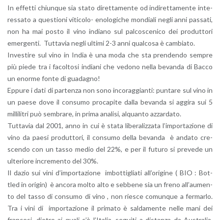
In ef­fet­ti chiun­que sia stato di­ret­ta­men­te od in­di­ret­ta­men­te in­te­
res­sa­to a que­stio­ni vi­ti­co­lo- eno­lo­gi­che mon­dia­li negli anni pas­sa­ti,
non ha mai posto il vino in­dia­no sul pal­co­sce­ni­co dei pro­dut­to­ri
emer­gen­ti. Tut­ta­via negli ul­ti­mi 2-3 anni qual­co­sa è cam­bia­to.
In­ve­sti­re sul vino in India è una moda che sta pren­den­do sem­pre
più piede tra i fa­col­to­si in­dia­ni che ve­do­no nella be­van­da di Bacco
un enor­me fonte di gua­da­gno!
Ep­pu­re i dati di par­ten­za non sono in­co­rag­gian­ti: pun­ta­re sul vino in
un paese dove il con­su­mo pro­ca­pi­te dalla be­van­da si ag­gi­ra sui 5
mil­li­li­tri può sem­bra­re, in prima ana­li­si, al­quan­to az­zar­da­to.
Tut­ta­via dal 2001, anno in cui è stata li­be­ra­liz­za­ta l’im­por­ta­zio­ne di
vino da paesi pro­dut­to­ri, il con­su­mo della be­van­da è an­da­to cre­
scen­do con un tasso medio del 22%, e per il fu­tu­ro si pre­ve­de un
ul­te­rio­re in­cre­men­to del 30%.
Il dazio sui vini d’im­por­ta­zio­ne im­bot­ti­glia­ti al­l’o­ri­gi­ne ( BIO : Bot­
tled in ori­gin) è an­co­ra molto alto e seb­be­ne sia un freno al­l’au­men­
to del tasso di con­su­mo di vino , non rie­sce co­mun­que a fer­mar­lo.
Tra i vini di im­por­ta­zio­ne il pri­ma­to è sal­da­men­te nelle mani dei
fran­ce­si, die­tro ai quali c’è l’I­ta­lia, se­gui­ti a di­stan­za da Au­stra­lia,