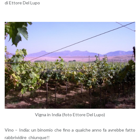
di Et­to­re Del Lupo
Vigna in India (foto Et­to­re Del Lupo)
Vino – India: un bi­no­mio che fino a qual­che anno fa avreb­be fatto
rab­bri­vi­di­re chiun­que!!