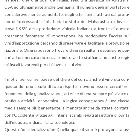
USA ed ul­ti­ma­men­te anche Ger­ma­nia. Il nu­me­ro degli im­por­ta­to­ri è
con­si­de­re­vol­men­te au­men­ta­to, negli ul­ti­mi anni, at­ti­ra­ti dal pro­fu­
mo di in­te­res­san­tis­si­mi af­fa­ri. Lo stato del Ma­ha­ra­sh­tra, (dove si
trova il 95% della pro­du­zio­ne vi­ni­co­la In­dia­na), a fron­te di que­sto
cre­scen­te fe­no­me­no di im­por­ta­zio­ne, ha rad­dop­pia­to l’ac­ci­sa sui
vini d’im­por­ta­zio­ne cer­can­do di pre­ser­va­re e fa­ci­li­ta­re la pro­du­zio­ne
na­zio­na­le. Oggi si pos­so­no tro­va­re di­ver­se real­tà in espan­sio­ne poi­
ché ad un mer­ca­to po­ten­zia­le molto vasto si af­fian­ca­no anche re­gi­
mi fi­sca­li fa­vo­re­vo­li per chi in­ve­ste sul vino.
I mo­ti­vi per cui nel paese del thè e del curry, anche il vino sta con­
qui­stan­do uno spa­zio di tutto ri­spet­to de­vo­no es­se­re cer­ca­ti nel
fe­no­me­no della glo­ba­liz­za­zio­ne , ar­te­fi­ce di una sem­pre più vi­va­ce e
pro­fi­cua at­ti­vi­tà eco­no­mi­ca. La lo­gi­ca con­se­guen­za è una clas­se
media sem­pre più be­ne­stan­te, ali­men­ta­ta anche da stret­ti con­tat­ti
con l’Oc­ci­den­te gra­zie agli in­ten­si scam­bi le­ga­ti al set­to­re di punta
del­l’in­du­stria in­dia­na: l’al­ta tec­no­lo­gia.
Que­sta “oc­ci­den­ta­liz­za­zio­ne”, nella quale il vino è pro­ta­go­ni­sta as­