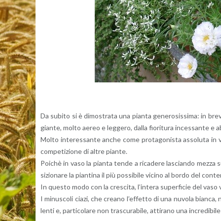
Da su­bi­to si è di­mo­stra­ta una pian­ta ge­ne­ro­sis­si­ma: in bre
gian­te, molto aereo e leg­ge­ro, dalla fio­ri­tu­ra in­ces­san­te e 
Molto in­te­res­san­te anche come pro­ta­go­ni­sta as­so­lu­ta in v
com­pe­ti­zio­ne di altre pian­te.
Poi­chè in vaso la pian­ta tende a ri­ca­de­re la­scian­do mezza su­p
si­zio­na­re la pian­ti­na il più pos­si­bi­le vi­ci­no al bordo del con
In que­sto modo con la cre­sci­ta, l’in­te­ra su­per­fi­cie del vaso vi
I mi­nu­sco­li ciazi, che crea­no l’ef­fet­to di una nu­vo­la bian­ca,
len­ti e, par­ti­co­la­re non tra­scu­ra­bi­le, at­ti­ra­no una in­cre­di­bi­le