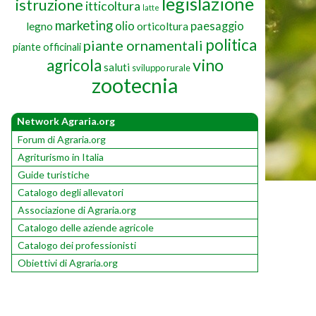
legislazione
istruzione
itticoltura
latte
marketing
olio
paesaggio
legno
orticoltura
politica
piante ornamentali
piante officinali
vino
agricola
saluti
sviluppo rurale
zootecnia
Network Agraria.org
Forum di Agraria.org
Agriturismo in Italia
Guide turistiche
Catalogo degli allevatori
Associazione di Agraria.org
Catalogo delle aziende agricole
Catalogo dei professionisti
Obiettivi di Agraria.org