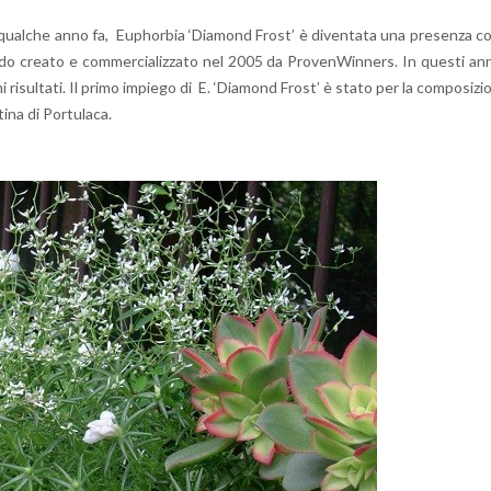
i qual­che anno fa, Eu­phor­bia ‘Dia­mond Fro­st’ è di­ven­ta­ta una pre­sen­za c
ibri­do crea­to e com­mer­cia­liz­za­to nel 2005 da Pro­ve­n­Win­ners. In que­sti an
­mi ri­sul­ta­ti. Il primo im­pie­go di E. ‘Dia­mond Fro­st’ è stato per la com­po­si­zi
­na di Por­tu­la­ca.