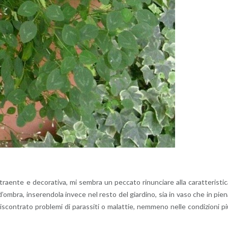
n­te e de­co­ra­ti­va, mi sem­bra un pec­ca­to ri­nun­cia­re alla ca­rat­te­ri­sti­
e d’om­bra, in­se­ren­do­la in­ve­ce nel resto del giar­di­no, sia in vaso che in pie
on­tra­to pro­ble­mi di pa­ras­si­ti o ma­lat­tie, nem­me­no nelle con­di­zio­ni p