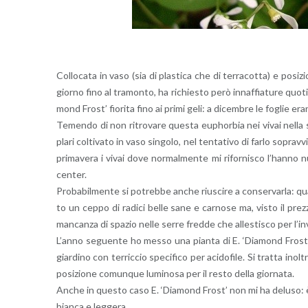
Col­lo­ca­ta in vaso (sia di pla­sti­ca che di ter­ra­cot­ta) e po­si
gior­no fino al tra­mon­to, ha ri­chie­sto però in­naf­fia­tu­re quo­ti
mond Fro­st’ fio­ri­ta fino ai primi geli: a di­cem­bre le fo­glie era
Te­men­do di non ri­tro­va­re que­sta eu­phor­bia nei vivai nella s
pla­ri col­ti­va­to in vaso sin­go­lo, nel ten­ta­ti­vo di farlo so­prav­v
pri­ma­ve­ra i vivai dove nor­mal­men­te mi ri­for­ni­sco l’han­no nu
cen­ter.
Pro­ba­bil­men­te si po­treb­be anche riu­sci­re a con­ser­var­la: q
to un ceppo di ra­di­ci belle sane e car­no­se ma, visto il prez­zo
man­can­za di spa­zio nelle serre fred­de che al­le­sti­sco per l’in­v
L’an­no se­guen­te ho messo una pian­ta di E. ‘Dia­mond Fro­st’ nel
giar­di­no con ter­ric­cio spe­ci­fi­co per aci­do­fi­le. Si trat­ta 
po­si­zio­ne co­mun­que lu­mi­no­sa per il resto della gior­na­ta.
Anche in que­sto caso E. ‘Dia­mond Fro­st’ non mi ha de­lu­so: è r
bian­ca e leg­ge­ra.