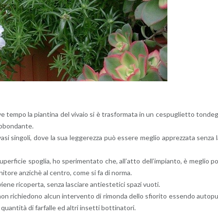
ve tempo la pian­ti­na del vi­va­io si è tra­sfor­ma­ta in un ce­spu­gliet­to ton­de
ab­bon­dan­te.
asi sin­go­li, dove la sua leg­ge­rez­za può es­se­re me­glio ap­prez­za­ta senza 
er­fi­cie spo­glia, ho spe­ri­men­ta­to che, al­l’at­to del­l’im­pian­to, è me­glio p
­te­ni­to­re an­zi­chè al cen­tro, come si fa di norma.
ene ri­co­per­ta, senza la­scia­re an­ti­e­ste­ti­ci spazi vuoti.
 non ri­chie­do­no alcun in­ter­ven­to di ri­mon­da dello sfio­ri­to es­sen­do au­to­p
 quan­ti­tà di far­fal­le ed altri in­set­ti bot­ti­na­to­ri.