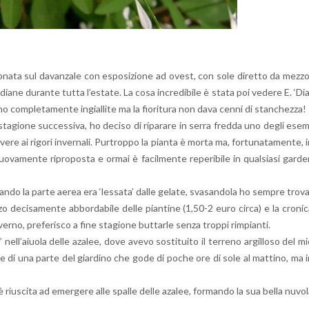
­zio­na­ta sul da­van­za­le con espo­si­zio­ne ad ovest, con sole di­ret­to da mez­z
­dia­ne du­ran­te tutta l’e­sta­te. La cosa in­cre­di­bi­le è stata poi ve­de­re E. ‘Di
no com­ple­ta­men­te in­gial­li­te ma la fio­ri­tu­ra non dava cenni di stan­chez­za!
ta­gio­ne suc­ces­si­va, ho de­ci­so di ri­pa­ra­re in serra fred­da uno degli ese
i­ve­re ai ri­go­ri in­ver­na­li. Pur­trop­po la pian­ta è morta ma, for­tu­na­ta­men­te, 
o­va­men­te ri­pro­po­sta e ormai è fa­cil­men­te re­pe­ri­bi­le in qual­sia­si gar­d
uan­do la parte aerea era ‘les­sa­ta’ dalle ge­la­te, sva­san­do­la ho sem­pre tro­v
 de­ci­sa­men­te ab­bor­da­bi­le delle pian­ti­ne (1,50-2 euro circa) e la cro­ni­
er­no, pre­fe­ri­sco a fine sta­gio­ne but­tar­le senza trop­pi rim­pian­ti.
­l’a­iuo­la delle aza­lee, dove avevo so­sti­tui­to il ter­re­no ar­gil­lo­so del m
inol­tre di una parte del giar­di­no che gode di poche ore di sole al mat­ti­no, ma 
iu­sci­ta ad emer­ge­re alle spal­le delle aza­lee, for­man­do la sua bella nu­vo­