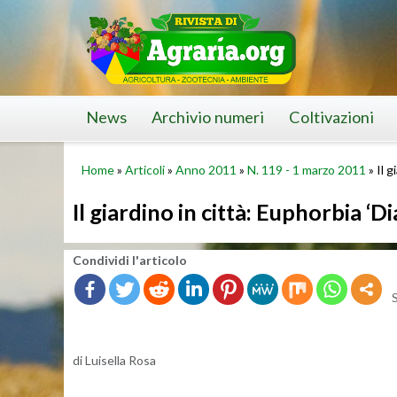
Skip
to
content
News
Archivio numeri
Coltivazioni
Home
»
Articoli
»
Anno 2011
»
N. 119 - 1 marzo 2011
»
Il 
Il giardino in città: Euphorbia ‘
Con­di­vi­di l'ar­ti­co­lo
di Lui­sel­la Rosa