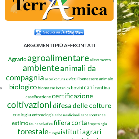
ARGOMENTI PIÙ AFFRONTATI
agroalimentare
Agrario
allevamento
ambiente
animali da
g­
compagnia
avicoli
benessere animale
arboricoltura
biologico
cani
cantina
bovini
la
biomasse
botanica
certificazione
caseificazione
coltivazioni
o­
difesa delle colture
enologia
entomologia
erbe medicinali
erbe spontanee
filiera corta
estimo
fauna selvatica
fitopatologia
u­
forestale
istituti agrari
funghi