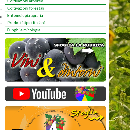
Coltivazioni arboree
Coltivazioni forestali
o­
Entomologia agraria
ni
Prodotti tipici italiani
o­
Funghi e micologia