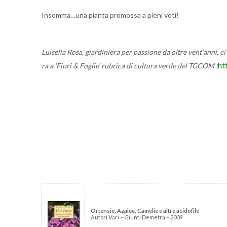
In­som­ma…una pian­ta pro­mos­sa a pieni voti!
Lui­sel­la Rosa, giar­di­nie­ra per pas­sio­ne da oltre ven­t’an­ni, ci
htt
ra a ‘Fiori & Fo­glie’ ru­bri­ca di cul­tu­ra verde del TGCOM (
Or­ten­sie, Aza­lee, Ca­me­lie e altre aci­do­fi­le
Au­to­ri Vari – Giun­ti De­me­tra – 2009