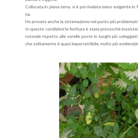
Col­lo­ca­ta in piena terra, si è poi ri­ve­la­ta meno esi­gen­te in fat
na.
Ho pro­va­to anche la si­ste­ma­zio­ne nel punto più pro­ble­ma­t
In que­ste con­di­zio­ni la fio­ri­tu­ra è stata pres­so­chè ine­si­s
ro­ton­de ri­spet­to alle so­rel­le poste in luo­ghi più so­leg­gia­ti e
che so­li­ta­men­te è quasi im­per­cet­ti­bi­le, molto più evi­den­zia­