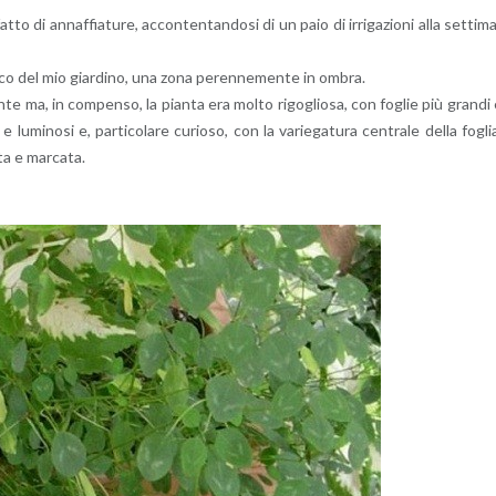
to di an­naf­fia­tu­re, ac­con­ten­tan­do­si di un paio di ir­ri­ga­zio­ni alla set­ti­m
i­co del mio giar­di­no, una zona pe­ren­ne­men­te in ombra.
ten­te ma, in com­pen­so, la pian­ta era molto ri­go­glio­sa, con fo­glie più gran­di
 lu­mi­no­si e, par­ti­co­la­re cu­rio­so, con la va­rie­ga­tu­ra cen­tra­le della fo­gli
ta e mar­ca­ta.