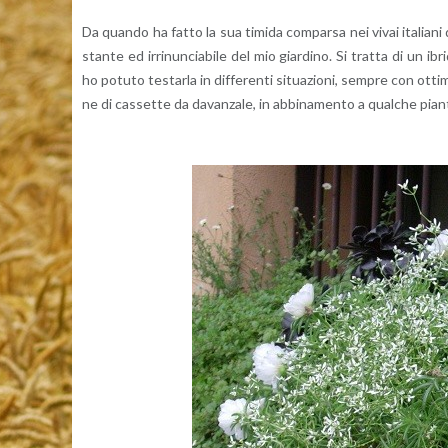
Da quan­do ha fatto la sua ti­mi­da com­par­sa nei vivai ita­lia­n
stan­te ed ir­ri­nun­cia­bi­le del mio giar­di­no. Si trat­ta di un 
ho po­tu­to te­star­la in dif­fe­ren­ti si­tua­zio­ni, sem­pre con ot­ti
ne di cas­set­te da da­van­za­le, in ab­bi­na­men­to a qual­che pian­ti