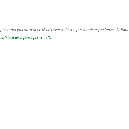
 parla del giar­di­no di città at­tra­ver­so la sua per­so­na­le espe­rien­za. Col­la­b
p://​fio​rief​ogli​e.​tgcom.​it/
).