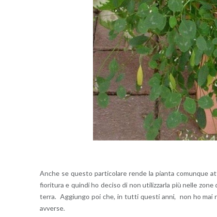
Anche se que­sto par­ti­co­la­re rende la pian­ta co­mun­que at­trae
fio­ri­tu­ra e quin­di ho de­ci­so di non uti­liz­zar­la più nelle zon
terra. Ag­giun­go poi che, in tutti que­sti anni, non ho mai ri­sc
av­ver­se.