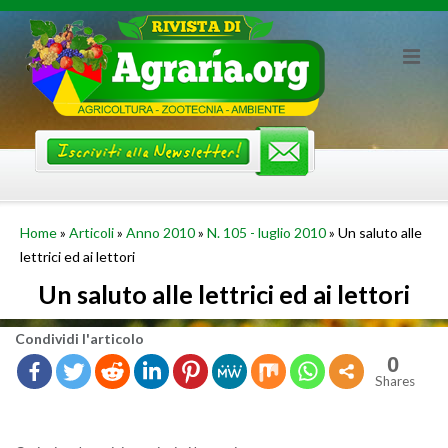
Skip
to
content
Home
»
Articoli
»
Anno 2010
»
N. 105 - luglio 2010
»
Un saluto alle
lettrici ed ai lettori
Un saluto alle lettrici ed ai lettori
Con­di­vi­di l'ar­ti­co­lo
0
Shares