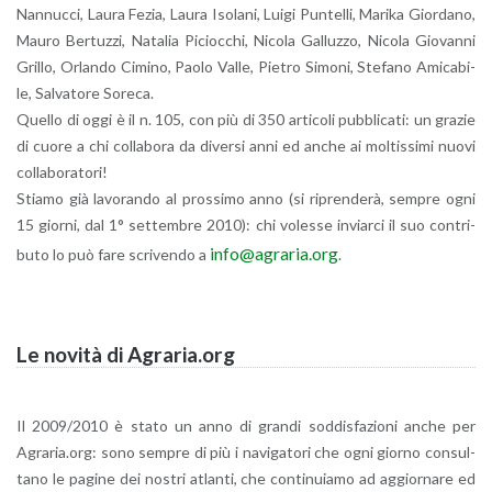
Nan­nuc­ci, Laura Fezia, Laura Iso­la­ni, Luigi Pun­tel­li, Ma­ri­ka Gior­da­no,
Mauro Ber­tuz­zi, Na­ta­lia Pi­cioc­chi, Ni­co­la Gal­luz­zo, Ni­co­la Gio­van­ni
Gril­lo, Or­lan­do Ci­mi­no, Paolo Valle, Pie­tro Si­mo­ni, Ste­fa­no Ami­ca­bi­
le, Sal­va­to­re So­re­ca.
Quel­lo di oggi è il n. 105, con più di 350 ar­ti­co­li pub­bli­ca­ti: un gra­zie
di cuore a chi col­la­bo­ra da di­ver­si anni ed anche ai mol­tis­si­mi nuovi
col­la­bo­ra­to­ri!
Stia­mo già la­vo­ran­do al pros­si­mo anno (si ri­pren­de­rà, sem­pre ogni
15 gior­ni, dal 1° set­tem­bre 2010): chi vo­les­se in­viar­ci il suo con­tri­
info@​agraria.​org
bu­to lo può fare scri­ven­do a
.
Le no­vi­tà di Agra­ria.org
Il 2009/2010 è stato un anno di gran­di sod­di­sfa­zio­ni anche per
Agra­ria.org: sono sem­pre di più i na­vi­ga­to­ri che ogni gior­no con­sul­
ta­no le pa­gi­ne dei no­stri atlan­ti, che con­ti­nuia­mo ad ag­gior­na­re ed