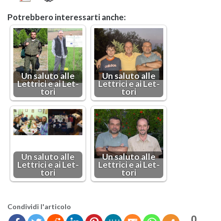
Po­treb­be­ro in­te­res­sar­ti anche:
Un sa­lu­to alle
Un sa­lu­to alle
Let­tri­ci e ai Let­
Let­tri­ci e ai Let­
to­ri
to­ri
Un sa­lu­to alle
Un sa­lu­to alle
Let­tri­ci e ai Let­
Let­tri­ci e ai Let­
to­ri
to­ri
Con­di­vi­di l'ar­ti­co­lo
0