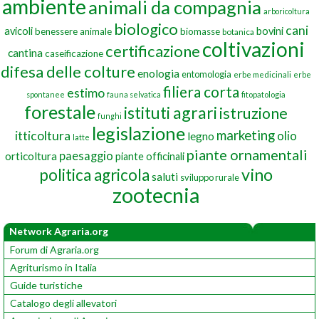
ambiente
animali da compagnia
arboricoltura
biologico
cani
avicoli
bovini
benessere animale
biomasse
botanica
coltivazioni
certificazione
cantina
caseificazione
difesa delle colture
enologia
entomologia
erbe medicinali
erbe
filiera corta
estimo
spontanee
fauna selvatica
fitopatologia
forestale
istituti agrari
istruzione
funghi
legislazione
marketing
itticoltura
olio
legno
latte
piante ornamentali
paesaggio
orticoltura
piante officinali
vino
politica agricola
saluti
sviluppo rurale
zootecnia
Network Agraria.org
Forum di Agraria.org
Agriturismo in Italia
Guide turistiche
Catalogo degli allevatori