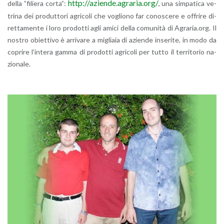
http://​aziende.​agraria.​org/
della ”fi­lie­ra corta”:
, una sim­pa­ti­ca ve­
tri­na dei pro­dut­to­ri agri­co­li che vo­glio­no far co­no­sce­re e of­fri­re di­
ret­ta­men­te i loro pro­dot­ti agli amici della co­mu­ni­tà di Agra­ria.org. Il
no­stro obiet­ti­vo è ar­ri­va­re a mi­glia­ia di azien­de in­se­ri­te, in modo da
co­pri­re l’in­te­ra gamma di pro­dot­ti agri­co­li per tutto il ter­ri­to­rio na­
zio­na­le.