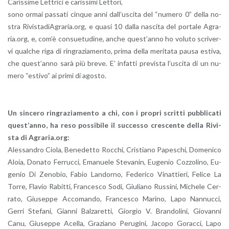
Ca­ris­si­me Let­tri­ci e ca­ris­si­mi Let­to­ri,
sono ormai pas­sa­ti cin­que anni dal­l’u­sci­ta del “nu­me­ro 0” della no­
stra Ri­vi­sta­diA­gra­ria.org, e quasi 10 dalla na­sci­ta del por­ta­le Agra­
ria.org, e, com’è con­sue­tu­di­ne, anche que­st’an­no ho vo­lu­to scri­ver­
vi qual­che riga di rin­gra­zia­men­to, prima della me­ri­ta­ta pausa esti­va,
che que­st’an­no sarà più breve. E’ in­fat­ti pre­vi­sta l’u­sci­ta di un nu­
me­ro “esti­vo” ai primi di ago­sto.
Un sin­ce­ro rin­gra­zia­men­to a chi, con i pro­pri scrit­ti pub­bli­ca­ti
que­st’an­no, ha reso pos­si­bi­le il suc­ces­so cre­scen­te della Ri­vi­
sta di Agra­ria.org:
Ales­san­dro Ciola, Be­ne­det­to Roc­chi, Cri­stia­no Pa­pe­schi, Do­me­ni­co
Aloia, Do­na­to Fer­ruc­ci, Ema­nue­le Ste­va­nin, Eu­ge­nio Coz­zo­li­no, Eu­
ge­nio Di Ze­no­bio, Fabio Lan­dor­no, Fe­de­ri­co Vi­nat­tie­ri, Fe­li­ce La
Torre, Fla­vio Ra­bit­ti, Fran­ce­sco Sodi, Giu­lia­no Rus­si­ni, Mi­che­le Cer­
ra­to, Giu­sep­pe Ac­co­man­do, Fran­ce­sco Ma­ri­no, Lapo Nan­nuc­ci,
Gerri Ste­fa­ni, Gian­ni Bal­za­ret­ti, Gior­gio V. Bran­do­li­ni, Gio­van­ni
Canu, Giu­sep­pe Acel­la, Gra­zia­no Pe­ru­gi­ni, Ja­co­po Go­rac­ci, Lapo