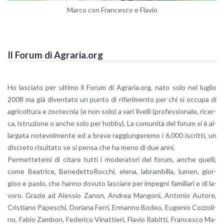
Marco con Fran­ce­sco e Fla­vio
Il Forum di Agra­ria.org
Ho la­scia­to per ul­ti­mo il Forum di Agra­ria.org, nato solo nel lu­glio
2008 ma già di­ven­ta­to un punto di ri­fe­ri­men­to per chi si oc­cu­pa di
agri­col­tu­ra e zoo­tec­nia (e non solo) a vari li­vel­li (pro­fes­sio­na­le, ri­cer­
ca, istru­zio­ne o anche solo per hobby). La co­mu­ni­tà del forum si è al­
lar­ga­ta no­te­vol­men­te ed a breve rag­giun­ge­re­mo i 6.000 iscrit­ti, un
di­scre­to ri­sul­ta­to se si pensa che ha meno di due anni.
Per­met­te­te­mi di ci­ta­re tutti i mo­de­ra­to­ri del forum, anche quel­li,
come Bea­tri­ce, Be­ne­det­to­Roc­chi, elena, la­bram­bil­la, lumen, gior­
gioo e paolo, che hanno do­vu­to la­scia­re per im­pe­gni fa­mi­lia­ri e di la­
vo­ro. Gra­zie ad Ales­sio Zanon, An­drea Man­go­ni, An­to­nio Au­to­re,
Cri­stia­no Pa­pe­schi, Do­ria­na Ferri, Er­man­no Bodeo, Eu­ge­nio Coz­zo­li­
no, Fabio Zam­bon, Fe­de­ri­co Vi­nat­tie­ri, Fla­vio Ra­bit­ti, Fran­ce­sco Ma­