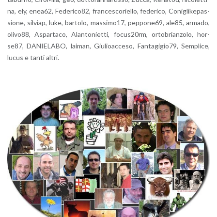
na, ely, enea62, Fe­de­ri­co82, fran­ce­sco­riel­lo, fe­de­ri­co, Co­ni­gli­ke­pas­
sio­ne, sil­viap, luke, bar­to­lo, mas­si­mo17, pep­po­ne69, ale85, ar­ma­do,
oli­vo88, Aspar­ta­co, Alan­to­niet­ti, fo­cu­s20rm, or­to­brian­zo­lo, hor­
se87, DA­NIE­LA­BO, lai­man, Giu­lioac­ce­so, Fan­ta­gi­gio79, Sem­pli­ce,
lucus e tanti altri.