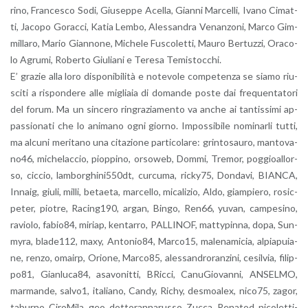
ri­no, Fran­ce­sco Sodi, Giu­sep­pe Acel­la, Gian­ni Mar­cel­li, Ivano Ci­mat­
ti, Ja­co­po Go­rac­ci, Katia Lembo, Ales­san­dra Ve­nan­zo­ni, Marco Gim­
mil­la­ro, Mario Gian­no­ne, Mi­che­le Fu­sco­let­ti, Mauro Ber­tuz­zi, Ora­co­
lo Agru­mi, Ro­ber­to Giu­lia­ni e Te­re­sa Te­mi­stoc­chi.
E’ gra­zie alla loro di­spo­ni­bi­li­tà e no­te­vo­le com­pe­ten­za se siamo riu­
sci­ti a ri­spon­de­re alle mi­glia­ia di do­man­de poste dai fre­quen­ta­to­ri
del forum. Ma un sin­ce­ro rin­gra­zia­men­to va anche ai tan­tis­si­mi ap­
pas­sio­na­ti che lo ani­ma­no ogni gior­no. Im­pos­si­bi­le no­mi­nar­li tutti,
ma al­cu­ni me­ri­ta­no una ci­ta­zio­ne par­ti­co­la­re: grin­to­sau­ro, man­to­va­
no46, mi­che­lac­cio, piop­pi­no, or­so­web, Dommi, Tre­mor, pog­gioal­lor­
so, cic­cio, lam­bor­ghi­ni550dt, cur­cu­ma, ric­ky75, Don­da­vi, BIAN­CA,
In­naig, giuli, milli, be­tae­ta, mar­cel­lo, mi­ca­li­zio, Aldo, giam­pie­ro, ro­si­c­
pe­ter, pio­tre, Ra­cin­g190, argan, Bingo, Ren66, yuvan, cam­pe­si­no,
ra­vio­lo, fa­bio84, mi­riap, ken­tar­ro, PAL­LI­NOF, mat­ty­pin­na, dopa, Sun­
my­ra, bla­de112, maxy, An­to­nio84, Mar­co15, ma­le­na­mi­cia, al­pia­puia­
ne, renzo, omairp, Orio­ne, Mar­co85, ales­san­dro­ran­zi­ni, ce­sil­via, fi­lip­
po81, Gian­lu­ca84, asa­vo­nit­ti, BRic­ci, Ca­nu­Gio­van­ni, AN­SEL­MO,
mar­man­de, sal­vo1, ita­lia­no, Candy, Richy, de­smoa­lex, ni­co75, zagor,
ta­bur­no, Ci­ro­Mi­la, geo, dot­to­ran­na­rus­so, Zucca, Re­na­tod, ni­co­let­ti­