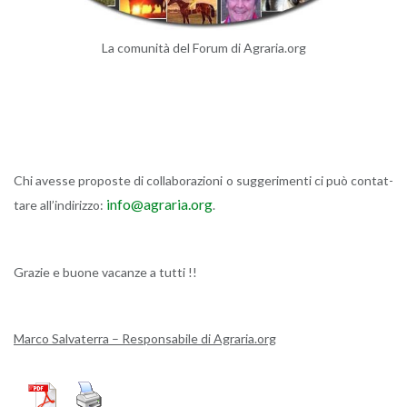
La co­mu­ni­tà del Forum di Agra­ria.org
Chi aves­se pro­po­ste di col­la­bo­ra­zio­ni o sug­ge­ri­men­ti ci può con­tat­
info@​agraria.​org
ta­re al­l’in­di­riz­zo:
.
Gra­zie e buone va­can­ze a tutti !!
Marco Sal­va­ter­ra – Re­spon­sa­bi­le di Agra­ria.org