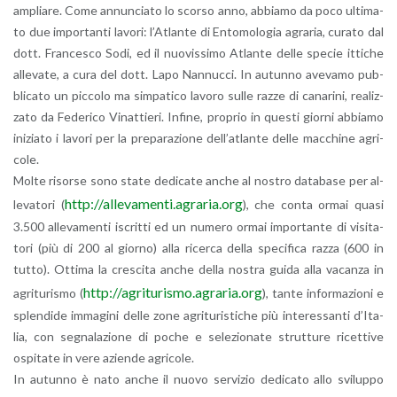
am­plia­re. Come an­nun­cia­to lo scor­so anno, ab­bia­mo da poco ul­ti­ma­
to due im­por­tan­ti la­vo­ri: l’A­tlan­te di En­to­mo­lo­gia agra­ria, cu­ra­to dal
dott. Fran­ce­sco Sodi, ed il nuo­vis­si­mo Atlan­te delle spe­cie it­ti­che
al­le­va­te, a cura del dott. Lapo Nan­nuc­ci. In au­tun­no ave­va­mo pub­
bli­ca­to un pic­co­lo ma sim­pa­ti­co la­vo­ro sulle razze di ca­na­ri­ni, rea­liz­
za­to da Fe­de­ri­co Vi­nat­tie­ri. In­fi­ne, pro­prio in que­sti gior­ni ab­bia­mo
ini­zia­to i la­vo­ri per la pre­pa­ra­zio­ne del­l’a­tlan­te delle mac­chi­ne agri­
co­le.
Molte ri­sor­se sono state de­di­ca­te anche al no­stro da­ta­ba­se per al­
http://​allevamenti.​agraria.​org
le­va­to­ri (
), che conta ormai quasi
3.500 al­le­va­men­ti iscrit­ti ed un nu­me­ro ormai im­por­tan­te di vi­si­ta­
to­ri (più di 200 al gior­no) alla ri­cer­ca della spe­ci­fi­ca razza (600 in
tutto). Ot­ti­ma la cre­sci­ta anche della no­stra guida alla va­can­za in
http://​agriturismo.​agraria.​org
agri­tu­ri­smo (
), tante in­for­ma­zio­ni e
splen­di­de im­ma­gi­ni delle zone agri­tu­ri­sti­che più in­te­res­san­ti d’I­ta­
lia, con se­gna­la­zio­ne di poche e se­le­zio­na­te strut­tu­re ri­cet­ti­ve
ospi­ta­te in vere azien­de agri­co­le.
In au­tun­no è nato anche il nuovo ser­vi­zio de­di­ca­to allo svi­lup­po