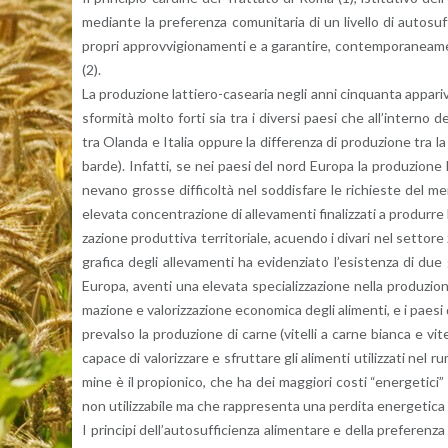
me­dian­te la pre­fe­ren­za co­mu­ni­ta­ria di un li­vel­lo di au­to­su
pro­pri ap­prov­vi­gio­na­men­ti e a ga­ran­ti­re, con­tem­po­ra­nea­me
(2).
La pro­du­zio­ne lat­tie­ro-ca­sea­ria negli anni cin­quan­ta ap­pa­ri
sfor­mi­tà molto forti sia tra i di­ver­si paesi che al­l’in­ter­no
tra Olan­da e Ita­lia op­pu­re la dif­fe­ren­za di pro­du­zio­ne tra l
bar­de). In­fat­ti, se nei paesi del nord Eu­ro­pa la pro­du­zio­ne lat
ne­va­no gros­se dif­fi­col­tà nel sod­di­sfa­re le ri­chie­ste del mer
ele­va­ta con­cen­tra­zio­ne di al­le­va­men­ti fi­na­liz­za­ti a pro­du
za­zio­ne pro­dut­ti­va ter­ri­to­ria­le, acuen­do i di­va­ri nel set­to­r
gra­fi­ca degli al­le­va­men­ti ha evi­den­zia­to l’e­si­sten­za di du
Eu­ro­pa, aven­ti una ele­va­ta spe­cia­liz­za­zio­ne nella pro­du­zi
ma­zio­ne e va­lo­riz­za­zio­ne eco­no­mi­ca degli ali­men­ti, e i paesi
pre­val­so la pro­du­zio­ne di carne (vi­tel­li a carne bian­ca e vi­tel
ca­pa­ce di va­lo­riz­za­re e sfrut­ta­re gli ali­men­ti uti­liz­za­ti nel
mi­ne è il pro­pio­ni­co, che ha dei mag­gio­ri costi “ener­ge­ti­ci
non uti­liz­za­bi­le ma che rap­pre­sen­ta una per­di­ta ener­ge­ti­c
I prin­ci­pi del­l’au­to­suf­fi­cien­za ali­men­ta­re e della pre­fe­ren­z