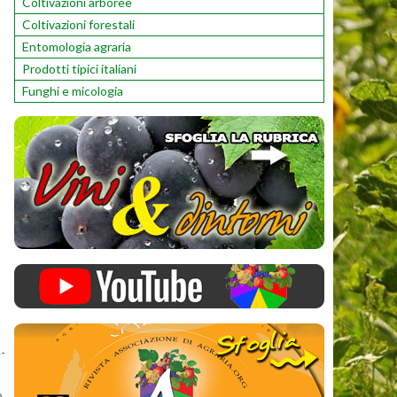
Coltivazioni arboree
Coltivazioni forestali
Entomologia agraria
Prodotti tipici italiani
Funghi e micologia
e­
o,