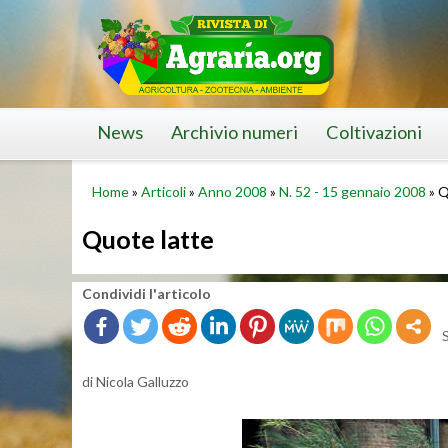
Skip
to
content
News
Archivio numeri
Coltivazioni
Home
»
Articoli
»
Anno 2008
»
N. 52 - 15 gennaio 2008
»
Q
Quote latte
Con­di­vi­di l'ar­ti­co­lo
di Ni­co­la Gal­luz­zo