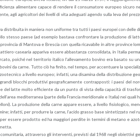
f­fi­cien­za ali­men­ta­re ca­pa­ce di ren­de­re il con­su­ma­to­re eu­ro­peo si­cu­ro n
n­te, agli agri­col­to­ri dei li­vel­li di vita ade­gua­ti agen­do sulla leva del prez­
­va di­stri­bui­ta in ma­nie­ra non uni­for­me tra tutti i paesi eu­ro­pei con delle d
 dello stes­so paese (ad esem­pio ba­sta­va con­fron­ta­re la pro­du­zio­ne di lat
a pro­vin­cia di Man­to­va e Bre­scia con quel­la ri­ca­va­bi­le in altre pro­vin­ce lo
­tie­ro-ca­sea­ria ap­pa­ri­va es­se­re ab­ba­stan­za con­so­li­da­ta, in Ita­lia per­m
­ca­to, poi­ché nel ter­ri­to­rio ita­li­co l’al­le­va­men­to bo­vi­no era ba­sa­to su u
r­re bo­vi­ni da carne. Tutto ciò ha fi­ni­to, nel tempo, per ac­cen­tua­re la spe­cia­li
e zoo­tec­ni­co a li­vel­lo eu­ro­peo; in­fat­ti, una di­sa­mi­na della di­stri­bu­zio­ne ge
e gran­di bloc­chi pro­dut­ti­vi geo­gra­fi­ca­men­te con­trap­po­sti: i paesi del no
o­ne del latte molto ef­fi­cien­te da un punto di vista della ca­pa­ci­tà di tra­sfo
 del­l’a­rea me­di­ter­ra­nea (parte della Fran­cia me­ri­dio­na­le e Ita­lia) nei quali 
­lo­ni). La pro­du­zio­ne della carne ap­pa­re es­se­re, a li­vel­lo fi­sio­lo­gi­co, me
 ru­mi­ne; in­fat­ti, per pro­dur­re la carne, l’a­ci­do gras­so base sin­te­tiz­za­to nel r
” per es­se­re pro­dot­to ed ha mag­gio­ri per­di­te in ter­mi­ni di me­ta­no e azo
a netta.
a co­mu­ni­ta­ria, at­tra­ver­so gli in­ter­ven­ti, pre­vi­sti dal 1968 negli obiet­ti­vi g