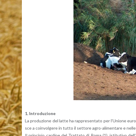
1. In­tro­du­zio­ne
La pro­du­zio­ne del latte ha rap­pre­sen­ta­to per l’U­nio­ne eu­ro
sce a coin­vol­ge­re in tutto il set­to­re agro-ali­men­ta­re e nelle 
Il prin­ci­pio car­di­ne del Trat­ta­to di Roma (1), isti­tu­ti­vo de