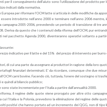
an­ti per il con­se­gui­men­to del­l’a­iu­to sono l’u­ti­liz­za­zio­ne del pro­dot­to per 
­zo in­di­ca­ti dalla nor­ma­ti­va.
Eu­ro­pea per ri­for­ma­re l’OCM latte si ar­ti­co­la in delle mo­di­fi­che da ap­po
to es­se­re in­tro­dot­te nel­l’an­no 2000 e ter­mi­na­re nel­l’an­no 2006 men­tre, 
re dalla cam­pa­gna 2005-2006, pre­ve­den­do un pe­rio­do di tran­si­zio­ne di tre an
008. De­ri­va da que­sto che i con­te­nu­ti della ri­for­ma del­l’OCM, pur en­tran­
­sti nel pac­chet­to Agen­da 2000, di­ven­te­ran­no ope­ra­ti­vi sol­tan­to a par­ti­
ias­sun­te:
el prez­zo in­di­ca­ti­vo per il latte e del 15% del prez­zo di in­ter­ven­to per burro
ut­to­ri, di cui una parte da as­se­gna­re ai pro­dut­to­ri in ra­gio­ne della loro quo
­ta­fo­gli fi­nan­zia­ri de­ter­mi­na­ti. E’ da ri­cor­da­re, co­mun­que che due mi­su­
l­l’OCM carni bo­vi­ne. Fa­cen­do ciò, tut­ta­via, l’o­ne­re del so­ste­gno si tra­sf
i e quin­di al bi­lan­cio pub­bli­co;
sono state in­cre­men­ta­te per l’I­ta­lia a par­ti­re dal­l’an­nua­li­tà 2000.
ri­for­ma, il re­gi­me delle quote viene pro­ro­ga­to per altre otto cam­pa­gn
 l’I­ta­lia e la Po­lo­nia, pre­ve­do­no la eli­mi­na­zio­ne del re­gi­me delle quo
 ri­svol­ti po­si­ti­vi che hanno por­ta­to ad un in­cre­men­to dei QGG, non di tipo l