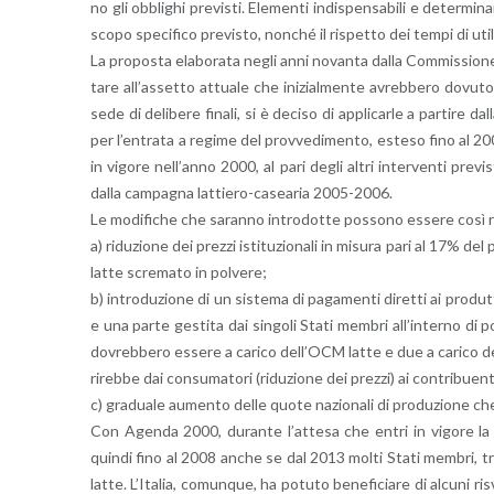
no gli ob­bli­ghi pre­vi­sti. Ele­men­ti in­di­spen­sa­bi­li e de­ter­mi­n
scopo spe­ci­fi­co pre­vi­sto, non­ché il ri­spet­to dei tempi di uti­liz
La pro­po­sta ela­bo­ra­ta negli anni no­van­ta dalla Com­mis­sio­ne 
ta­re al­l’as­set­to at­tua­le che ini­zial­men­te avreb­be­ro do­vu­
sede di de­li­be­re fi­na­li, si è de­ci­so di ap­pli­car­le a par­ti­
per l’en­tra­ta a re­gi­me del prov­ve­di­men­to, este­so fino al 2
in vi­go­re nel­l’an­no 2000, al pari degli altri in­ter­ven­ti pre­vi
dalla cam­pa­gna lat­tie­ro-ca­sea­ria 2005-2006.
Le mo­di­fi­che che sa­ran­no in­tro­dot­te pos­so­no es­se­re così r
a) ri­du­zio­ne dei prez­zi isti­tu­zio­na­li in mi­su­ra pari al 17% d
latte scre­ma­to in pol­ve­re;
b) in­tro­du­zio­ne di un si­ste­ma di pa­ga­men­ti di­ret­ti ai pro­d
e una parte ge­sti­ta dai sin­go­li Stati mem­bri al­l’in­ter­no di por
do­vreb­be­ro es­se­re a ca­ri­co del­l’OCM latte e due a ca­ri­co de
ri­reb­be dai con­su­ma­to­ri (ri­du­zio­ne dei prez­zi) ai con­tri­buen­t
c) gra­dua­le au­men­to delle quote na­zio­na­li di pro­du­zio­ne che 
Con Agen­da 2000, du­ran­te l’at­te­sa che entri in vi­go­re la 
quin­di fino al 2008 anche se dal 2013 molti Stati mem­bri, tra cui
latte. L’I­ta­lia, co­mun­que, ha po­tu­to be­ne­fi­cia­re di al­cu­ni