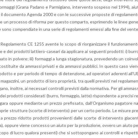
 for­mag­gi (Grana Pa­da­no e Par­mi­gia­no, in­ter­ven­to so­spe­so nel 1994), aiu
on il do­cu­men­to Agen­da 2000 e con le suc­ces­si­ve pro­po­ste di re­go­la­men­
­re un pro­ces­so di ri­for­ma per que­sto com­par­to, espri­men­do le linee ge­n
che sono com­pen­dia­te in una serie di re­go­la­men­ti emes­si alla fine del ven­t
il Re­go­la­men­to CE 1255 aven­te lo scopo di rior­ga­niz­za­re il fun­zio­na­men­
 e dei pro­dot­ti lat­tie­ro-ca­sea­ri da ap­pli­ca­re ai se­guen­ti pro­dot­ti: i) burr
to in pol­ve­re; iii) for­mag­gi a lunga sta­gio­na­tu­ra, pre­ve­den­do un coin­vo
o co­sti­tui­te da am­mas­si pri­va­ti e da am­mas­si pub­bli­ci. In que­sto caso vie
­dot­to e per pe­rio­do di tempo di de­ten­zio­ne, ad ope­ra­to­ri ade­ren­ti al­l’U
az­zi­ni, un pro­dot­to di loro pro­prie­tà, tra quel­li pre­vi­sti nel re­go­la­me
n­ga­no, inol­tre, ai ne­ces­sa­ri con­trol­li pre­vi­sti dalla nor­ma­ti­va. Per gli am­mas­
dei pro­dot­ti con­si­de­ra­ti (burro, for­mag­gio, latte) ri­spon­den­te a pre­ci­si r
te gara op­pu­re me­dian­te un prez­zo pre­fis­sa­to, dal­l’Or­ga­ni­smo pa­ga­to­re n
prie strut­tu­re (scor­te di in­ter­ven­to) per un certo pe­rio­do. Le mi­su­re pr
prez­zo ri­dot­to pro­dot­ti pro­ve­nien­ti dalle scor­te di in­ter­ven­to gia­cen­
Agea), op­pu­re viene con­ces­so un aiuto per la pro­du­zio­ne, ov­ve­ro un aiuto p
scopo di lucro qua­lo­ra pre­sen­ti) che si sot­to­pon­ga­no ai con­trol­li e ri­spet­t