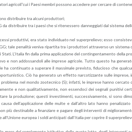
to­ri agri­co­li”cui i Paesi mem­bri pos­so­no ac­ce­de­re per cer­ca­re di con­te­n
 di­stri­bui­re tra al­cu­ni pro­dut­to­ri;
a di­stri­bui­re tra i paesi che si ri­te­nes­se­ro dan­neg­gia­ti dal si­ste­ma del
c­ces­si pro­dut­ti­vi, era stato in­di­vi­dua­to nel su­per­pre­lie­vo; esso con­si­ste­
 tale pe­na­li­tà ve­ni­va ri­par­ti­ta tra i pro­dut­to­ri at­tra­ver­so un si­ste­ma 
i Stati. L’I­ta­lia fin dalla prima ap­pli­ca­zio­ne del con­tin­gen­ta­men­to della pr
ie­vo e non ad­dos­san­do­li alle im­pre­se agri­co­le. Tutto que­sto ha ge­ne­ra­
uale ha con­ti­nua­to a su­pe­ra­re il mas­si­ma­le pre­vi­sto, fi­du­cio­so che qual­c
­tu­ni­sti­co. Ciò ha ge­ne­ra­to un ef­fet­to nar­co­tiz­zan­te sulle im­pre­se, 
el pro­ble­ma nel mondo zoo­tec­ni­co (5); in­fat­ti, le im­pre­se hanno cer­ca­to 
­va­men­te e non qua­li­ta­ti­va­men­te, non es­sen­do­ci dei se­gna­li pu­ni­ti­vi cert
ta­re la pro­du­zio­ne; que­sti in­ve­sti­men­ti, suc­ces­si­va­men­te, si sono di­m
sa del­l’ap­pli­ca­zio­ne delle multe e dal­l’al­tro lato hanno pe­na­liz­za­to 
iù de­sti­na­bi­le a fi­nan­zia­re e pa­ga­re degli in­ter­ven­ti di mi­glio­ra­men­
l­l’U­nio­ne eu­ro­pea i soldi an­ti­ci­pa­ti dal­l’I­ta­lia per co­pri­re il su­per­pre­lie­
lle more del re­go­la­men­to isti­tu­ti­vo delle quote latte, degli in­ter­ven­ti s