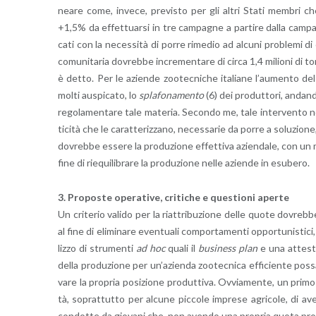
nea­re come, in­ve­ce, pre­vi­sto per gli altri Stati mem­bri che
+1,5% da ef­fet­tuar­si in tre cam­pa­gne a par­ti­re dalla cam­pa
ca­ti con la ne­ces­si­tà di porre ri­me­dio ad al­cu­ni pro­ble­mi di
co­mu­ni­ta­ria do­vreb­be in­cre­men­ta­re di circa 1,4 mi­lio­ni di ton
è detto. Per le azien­de zoo­tec­ni­che ita­lia­ne l’au­men­t
molti au­spi­ca­to, lo
spla­fo­na­men­to
(6) dei pro­dut­to­ri, an­dan­
re­go­la­men­ta­re tale ma­te­ria. Se­con­do me, tale in­ter­ven­to no
ti­ci­tà che le ca­rat­te­riz­za­no, ne­ces­sa­rie da porre a so­lu­zio­
do­vreb­be es­se­re la pro­du­zio­ne ef­fet­ti­va azien­da­le, con un m
fine di rie­qui­li­bra­re la pro­du­zio­ne nelle azien­de in esu­be­ro.
3. Pro­po­ste ope­ra­ti­ve, cri­ti­che e que­stio­ni aper­te
Un cri­te­rio va­li­do per la riat­tri­bu­zio­ne delle quote do­vreb­be
al fine di eli­mi­na­re even­tua­li com­por­ta­men­ti op­por­tu­ni­sti­ci
liz­zo di stru­men­ti
ad hoc
quali il
bu­si­ness plan
e una at­te­sta­
della pro­du­zio­ne per un’a­zien­da zoo­tec­ni­ca ef­fi­cien­te poss
va­re la pro­pria po­si­zio­ne pro­dut­ti­va. Ov­via­men­te, un primo li
tà, so­prat­tut­to per al­cu­ne pic­co­le im­pre­se agri­co­le, di a
con­dot­te da gio­va­ni che, non aven­do una pro­pria quota pro­dut­t