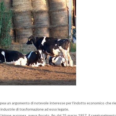
­pea un ar­go­men­to di no­te­vo­le in­te­res­se per l’in­dot­to eco­no­mi­co che ri
in­du­strie di tra­sfor­ma­zio­ne ad esso le­ga­te.
l­l’U­nio­ne eu­ro­pea, aveva fis­sa­to, fin dal 25 marzo 1957, il rag­giun­gi­men­t