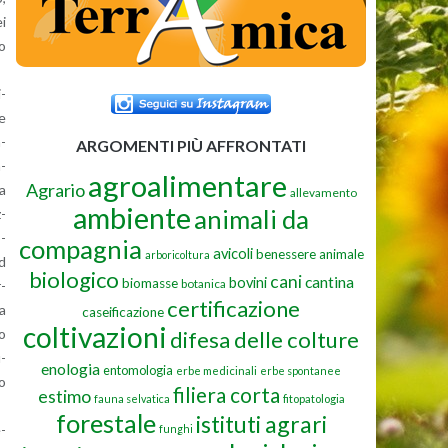
ei
zo
i­
te
m­
ARGOMENTI PIÙ AFFRONTATI
a­
agroalimentare
Agrario
na
allevamento
ambiente
animali da
z­
o­
compagnia
avicoli
benessere animale
arboricoltura
rd
biologico
cani
cantina
bovini
biomasse
botanica
r­
certificazione
ha
caseificazione
coltivazioni
no
difesa delle colture
u­
enologia
entomologia
erbe medicinali
erbe spontanee
to
filiera corta
estimo
fauna selvatica
fitopatologia
forestale
istituti agrari
e­
funghi