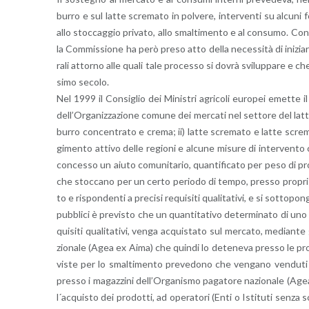
burro e sul latte scre­ma­to in pol­ve­re, in­ter­ven­ti su al­cu­ni
allo stoc­cag­gio pri­va­to, allo smal­ti­men­to e al con­su­mo. C
la Com­mis­sio­ne ha però preso atto della ne­ces­si­tà di ini­zia
ra­li at­tor­no alle quali tale pro­ces­so si dovrà svi­lup­pa­re e 
si­mo se­co­lo.
Nel 1999 il Con­si­glio dei Mi­ni­stri agri­co­li eu­ro­pei emet­te 
del­l’Or­ga­niz­za­zio­ne co­mu­ne dei mer­ca­ti nel set­to­re del latte
burro con­cen­tra­to e crema; ii) latte scre­ma­to e latte scre­ma­
gi­men­to at­ti­vo delle re­gio­ni e al­cu­ne mi­su­re di in­ter­ven­t
con­ces­so un aiuto co­mu­ni­ta­rio, quan­ti­fi­ca­to per peso di pro
che stoc­ca­no per un certo pe­rio­do di tempo, pres­so pro­pri ma­g
to e ri­spon­den­ti a pre­ci­si re­qui­si­ti qua­li­ta­ti­vi, e si sot­to­po
pub­bli­ci è pre­vi­sto che un quan­ti­ta­ti­vo de­ter­mi­na­to di uno 
qui­si­ti qua­li­ta­ti­vi, venga ac­qui­sta­to sul mer­ca­to, me­dian­
zio­na­le (Agea ex Aima) che quin­di lo de­te­ne­va pres­so le pro­
vi­ste per lo smal­ti­men­to pre­ve­do­no che ven­ga­no ven­du­ti a 
pres­so i ma­gaz­zi­ni del­l’Or­ga­ni­smo pa­ga­to­re na­zio­na­le (
l´ac­qui­sto dei pro­dot­ti, ad ope­ra­to­ri (Enti o Isti­tu­ti senza 