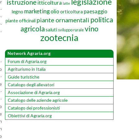
legislazione
istruzione
itticoltura
er
latte
e­
marketing
olio
paesaggio
legno
orticoltura
r­
politica
piante ornamentali
piante officinali
r­
vino
agricola
saluti
sviluppo rurale
e­
zootecnia
Network Agraria.org
Forum di Agraria.org
n­
Agriturismo in Italia
do
a­
Guide turistiche
 e
Catalogo degli allevatori
c­
Associazione di Agraria.org
a­
Catalogo delle aziende agricole
to
Catalogo dei professionisti
be
Obiettivi di Agraria.org
in
on
vo