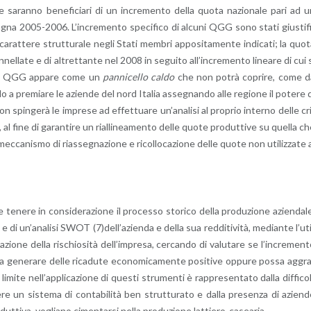
 sa­ran­no be­ne­fi­cia­ri di un in­cre­men­to della quota na­zio­na­le pari ad 
­gna 2005-2006. L’in­cre­men­to spe­ci­fi­co di al­cu­ni QGG sono stati giu­sti­f
 ca­rat­te­re strut­tu­ra­le negli Stati mem­bri ap­po­si­ta­men­te in­di­ca­ti; la quo
­nel­la­te e di al­tret­tan­te nel 2008 in se­gui­to al­l’in­cre­men­to li­nea­re di cui 
o del QGG ap­pa­re come un
pan­ni­cel­lo caldo
che non potrà co­pri­re, come d
do a pre­mia­re le azien­de del nord Ita­lia as­se­gnan­do alle re­gio­ne il po­te­re 
n spin­ge­rà le im­pre­se ad ef­fet­tua­re un’a­na­li­si al pro­prio in­ter­no delle cr
ne, al fine di ga­ran­ti­re un rial­li­nea­men­to delle quote pro­dut­ti­ve su quel­la c
ec­ca­ni­smo di rias­se­gna­zio­ne e ri­col­lo­ca­zio­ne delle quote non uti­liz­za­te 
 te­ne­re in con­si­de­ra­zio­ne il pro­ces­so sto­ri­co della pro­du­zio­ne azien­da­l
, e di un’a­na­li­si SWOT (7)del­l’a­zien­da e della sua red­di­ti­vi­tà, me­dian­te l’u­t
zio­ne della ri­schio­si­tà del­l’im­pre­sa, cer­can­do di va­lu­ta­re se l’in­cre­men­
a ge­ne­ra­re delle ri­ca­du­te eco­no­mi­ca­men­te po­si­ti­ve op­pu­re possa ag­gr
­mi­te nel­l’ap­pli­ca­zio­ne di que­sti stru­men­ti è rap­pre­sen­ta­to dalla dif­fi­co
vere un si­ste­ma di con­ta­bi­li­tà ben strut­tu­ra­to e dalla pre­sen­za di azien­
i­va, vo­glia­no ci­men­tar­si nella pro­du­zio­ne lat­tie­ro-ca­sea­ria.