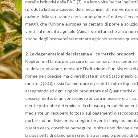
ne­ra­li e isti­tu­ti­vi della PAC (3), e a loro volta in­di­ca­ti nel­l
i pro­dot­ti lat­tie­ro-ca­sea­ri, dei mec­ca­ni­smi di in­ter­ven­to
ra­zio­ne della si­tua­zio­ne con la pro­du­zio­ne di no­te­vo­li ec­c
mag­gi), che l’U­nio­ne eu­ro­pea ha cer­ca­to di porre a so­lu­zio­ne 
ven­ti sul mer­ca­to agri­co­lo (Aima), strut­tu­ra che altro non era 
stio­ne degli in­ter­ven­ti sul mer­ca­to agri­co­lo se­con­do quan­t
2. Le de­ge­ne­ra­zio­ni del si­ste­ma e i cor­ret­ti­vi pro­po­sti
Negli anni ot­tan­ta, per cer­ca­re di tam­po­na­re le ec­ce­den­ze p
to della pro­du­zio­ne, me­dian­te l’i­sti­tu­zio­ne di un si­ste­ma di 
norme ben pre­ci­se, ma di­ver­si­fi­ca­te in ogni Stato mem­bro. 
ran­ti­to (QGG), ossia l’am­mon­ta­re di pro­dot­to oltre il quale l
as­se­gnan­do ad ogni sin­go­lo pro­dut­to­re dei Quan­ti­ta­ti­vi di Ri
ces­si­va­men­te, di un con­ten­zio­so an­co­ra in es­se­re e, a mio a
men­te po­treb­be de­ter­mi­na­re la chiu­su­ra per in­de­bi­ta­men­to e
me­dian­te un re­cu­pe­ro for­zo­so sui pa­ga­men­ti di­sac­cop­pia­ti
por­ta­re ad un di­sin­cen­ti­vo negli in­ter­ven­ti di mi­glio­ra­men­to 
que­sto caso, do­vreb­be per­se­gui­re le si­tua­zio­ni do­lo­se e ce
la pos­si­bi­li­tà di di­la­zio­na­re i cre­di­ti su un ampio pe­rio­do di 