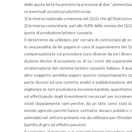
delle quote latte ha pre­vi­sto la pre­sen­za di due “am­mor­tiz­za­
re even­tua­li
sur­plus
pro­dut­ti­vi ossia:
1) la ri­ser­va na­zio­na­le com­pre­sa nel QGG che gli Stati pos­so­no
2) la ri­ser­va co­mu­ni­ta­ria, pari allo 0,4% della somma dei QGG d
quote di pro­du­zio­ne lat­tie­ro-ca­sea­ria.
Il de­ter­ren­te da uti­liz­za­re, per cer­ca­re di con­tra­sta­re gli e
in una pe­na­li­tà da far pa­ga­re in caso di su­pe­ra­men­to del QGG;
com­pen­sa­zio­ni le cui pro­ce­du­re sono di­ver­se da tra i di­ver­s
du­zio­ne de­ci­se di as­su­me­re su di se i costi del su­per­pre­l
un’a­ber­ra­zio­ne del si­ste­ma lat­tie­ro-ca­sea­rio ita­lia­no, il q
altro sog­get­to avreb­be pa­ga­to que­sto com­por­ta­men­to op­por
parte do­vu­to ad una cor­ret­ta ana­li­si e pub­bli­ciz­za­zio­ne d
mi­glio­ra­re la loro pro­du­zio­ne in­cre­men­tan­do­la, quan­ti­ta­ti
ed ef­fet­tuan­do degli in­ve­sti­men­ti ne­ces­sa­ri per in­cre­men­
stra­ti dop­pia­men­te vani per­ché, da un lato, sono stati la cau
mondo agri­co­lo per­ché hanno sot­trat­to de­na­ro pub­bli­co, non p
azien­da­le nel set­to­re pri­ma­rio, ma da uti­liz­za­re per ri­fon­de­re a
(par­ti­ta di giro ad ef­fet­to pas­si­vo).
Il so­ste­gno al mer­ca­to e ai con­su­mi in­ter­ni pre­ve­de­va, ne