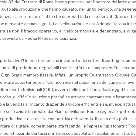
’ar­ti­co­lo 33 del Trat­ta­to di Roma, hanno pre­vi­sto, per il set­to­re del latte e p
 e di aiuto alla pro­du­zio­ne che hanno cau­sa­to, nel lungo pe­rio­do, una de­ge­n
e­den­ze, sia in ter­mi­ne di latte che di pro­dot­ti da esso de­ri­va­ti (burro e fo
me­dian­te am­mas­si ge­sti­ti a li­vel­lo na­zio­na­le dal­l’A­zien­da ita­lia­na in­te
se non il brac­cio ope­ra­ti­vo, a li­vel­lo ter­ri­to­ria­le e de­cen­tra­to, e di g
o pre­vi­sto dal Feoga (4) Se­zio­ne Ga­ran­zia.
ro­dut­ti­ve l’U­nio­ne eu­ro­pea ha in­tro­dot­to dei cri­te­ri di con­tin­gen­ta­me
quote di pro­du­zio­ne, ne­go­zia­bi­li tra­mi­te af­fit­to o com­pra­ven­di­ta, se­con­
Ogni Stato mem­bro fis­sa­va, in­fat­ti, un pro­prio Quan­ti­ta­ti­vo Glo­ba­le G
o Stato ap­par­te­nen­te al­l’UE in­cor­re­va nel pa­ga­men­to del su­per­pre­lie­vo
­fe­ri­men­to In­di­vi­dua­li (QRI), ov­ve­ro delle quote in­di­vi­dua­li, og­get­to, su
v­vi­so, di dif­fi­ci­le so­lu­zio­ne per­ché se at­tua­to coat­ta­men­te e istan­ta­ne
 la ven­di­ta al­l’in­can­to di azien­de agri­co­le ef­fi­cien­ti e se, in­ve­ce, at­tua­
 o sulle azio­ni fi­nan­zia­te dai Piani di Svi­lup­po Ru­ra­le re­gio­na­le, po­treb­
pro­dut­ti­vo e di cre­sci­ta com­pe­ti­ti­va del­l’a­zien­da. Il ruolo della po­li­ti­ca, 
r­ca­re di aiu­ta­re, come in parte sta fa­cen­do, le im­pre­se “spla­fo­na­tri­ci” c
tempo, uti­liz­zan­do dei tassi di in­te­res­se age­vo­la­to. Il re­go­la­men­to isti­tu­ti­