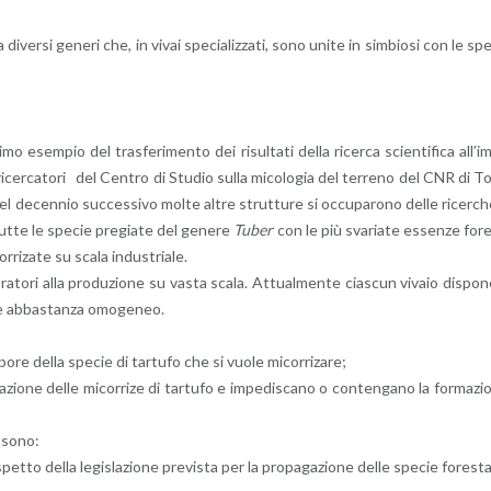
 di­ver­si ge­ne­ri che, in vivai spe­cia­liz­za­ti, sono unite in sim­bio­si con le sp
mo esem­pio del tra­sfe­ri­men­to dei ri­sul­ta­ti della ri­cer­ca scien­ti­fi­ca al­l’i
 ri­cer­ca­to­ri del Cen­tro di Stu­dio sulla mi­co­lo­gia del ter­re­no del CNR di T
o, nel de­cen­nio suc­ces­si­vo molte altre strut­tu­re si oc­cu­pa­ro­no delle ri­cer­c
i tutte le spe­cie pre­gia­te del ge­ne­re
Tuber
con le più sva­ria­te es­sen­ze fo­r
r­ri­za­te su scala in­du­stria­le.
bo­ra­to­ri alla pro­du­zio­ne su vasta scala. At­tual­men­te cia­scun vi­va­io di­spo­
e è ab­ba­stan­za omo­ge­neo.
 spore della spe­cie di tar­tu­fo che si vuole mi­cor­ri­za­re;
a­zio­ne delle mi­cor­ri­ze di tar­tu­fo e im­pe­di­sca­no o con­ten­ga­no la for­ma­zi
te sono:
et­to della le­gi­sla­zio­ne pre­vi­sta per la pro­pa­ga­zio­ne delle spe­cie fo­re­st