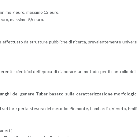
mi­ni­mo 7 euro, mas­si­mo 12 euro.
5 euro, mas­si­mo 9,5 euro.
­ne è ef­fet­tua­to da strut­tu­re pub­bli­che di ri­cer­ca, pre­va­len­te­men­te uni­ver­s
fe­ren­ti scien­ti­fi­ci del­l’e­po­ca di ela­bo­ra­re un me­to­do per il con­trol­lo del
un­ghi del ge­ne­re Tuber ba­sa­to sulla ca­rat­te­riz­za­zio­ne mor­fo­lo­gi­
el set­to­re per la ste­su­ra del me­to­do: Pie­mon­te, Lom­bar­dia, Ve­ne­to, Emi­l
­net­ti,