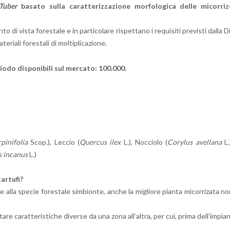
Tuber
ba­sa­to sulla ca­rat­te­riz­za­zio­ne mor­fo­lo­gi­ca delle mi­cor­ri­
i vista fo­re­sta­le e in par­ti­co­la­re ri­spet­ta­no i re­qui­si­ti pre­vi­sti dalla D
ria­li fo­re­sta­li di mol­ti­pli­ca­zio­ne.
io­do di­spo­ni­bi­li sul mer­ca­to: 100.000.
i­ni­fo­lia
Scop.), Lec­cio (
Quer­cus ilex
L.), Noc­cio­lo (
Co­ry­lus avel­la­na
L.
s in­ca­nus
L.)
ar­tu­fi?
e alla spe­cie fo­re­sta­le sim­bion­te, anche la mi­glio­re pian­ta mi­cor­ri­za­ta n
e ca­rat­te­ri­sti­che di­ver­se da una zona al­l’al­tra, per cui, prima del­l’im­pia