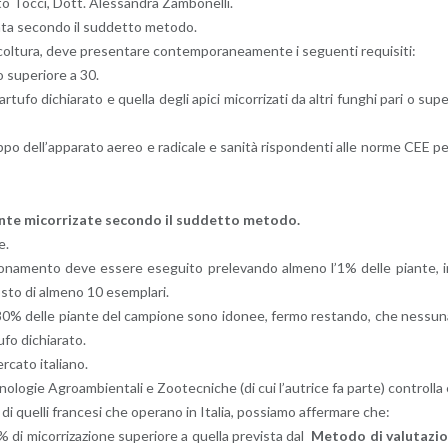
to Tocci, Dott. Ales­san­dra Zam­bo­nel­li.
i­za­ta se­con­do il sud­det­to me­to­do.
i­col­tu­ra, deve pre­sen­ta­re con­tem­po­ra­nea­men­te i se­guen­ti re­qui­si­ti:
 o su­pe­rio­re a 30.
tar­tu­fo di­chia­ra­to e quel­la degli apici mi­cor­ri­za­ti da altri fun­ghi pari o su­p
lup­po del­l’ap­pa­ra­to aereo e ra­di­ca­le e sa­ni­tà ri­spon­den­ti alle norme CEE p
ian­te mi­cor­ri­za­te se­con­do il sud­det­to me­to­do.
e.
io­na­men­to deve es­se­re ese­gui­to pre­le­van­do al­me­no l’1% delle pian­te, 
o­sto di al­me­no 10 esem­pla­ri.
e­no 80% delle pian­te del cam­pio­ne sono ido­nee, fermo re­stan­do, che nes­su­
fo di­chia­ra­to.
­ca­to ita­lia­no.
­no­lo­gie Agroam­bien­ta­li e Zoo­tec­ni­che (di cui l’au­tri­ce fa parte) con­trol­la
 e di quel­li fran­ce­si che ope­ra­no in Ita­lia, pos­sia­mo af­fer­ma­re che:
di mi­cor­ri­za­zio­ne su­pe­rio­re a quel­la pre­vi­sta dal
Me­to­do di va­lu­ta­zi