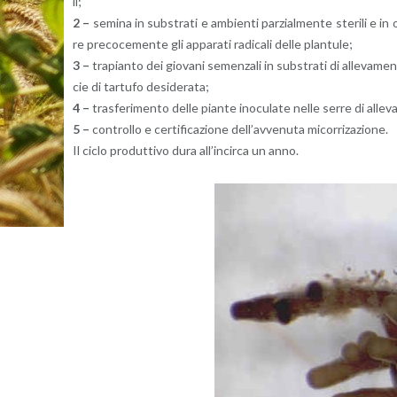
li;
2 –
se­mi­na in sub­stra­ti e am­bien­ti par­zial­men­te ste­ri­li e in
re pre­co­ce­men­te gli ap­pa­ra­ti ra­di­ca­li delle plan­tu­le;
3 –
tra­pian­to dei gio­va­ni se­men­za­li in sub­stra­ti di al­le­va­men
cie di tar­tu­fo de­si­de­ra­ta;
4 –
tra­sfe­ri­men­to delle pian­te ino­cu­la­te nelle serre di al­le­v
5 –
con­trol­lo e cer­ti­fi­ca­zio­ne del­l’av­ve­nu­ta mi­cor­ri­za­zio­ne.
Il ciclo pro­dut­ti­vo dura al­l’in­cir­ca un anno.