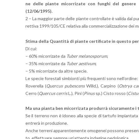
ne delle pian­te mi­cor­ri­za­te con fun­ghi del ge­ne­re
(12/06/1995).
2 – La mag­gior parte delle pian­te con­trol­la­te è va­li­da dal punto d
ret­ti­va 1999/105/CE re­la­ti­va alla com­mer­cia­liz­za­zio­ne dei ma­te­
Stima della Quan­ti­tà di pian­te cer­ti­fi­ca­te in que­sto pe­r
Di cui:
– 60% mi­cor­ri­za­te da
Tuber me­la­no­spo­rum
,
– 35% mi­cor­ri­za­te da
Tuber ae­sti­vum
,
– 5% mi­cor­ri­za­te da altre spe­cie.
Le spe­cie fo­re­sta­li sim­bion­ti più fre­quen­ti sono nel­l’or­di­ne:
Ro­ve­rel­la (
Quer­cus pu­be­scens
Willd.), Car­pi­no (
Ostrya car­p
Cerro (
Quer­cus cer­ris
L.), Pini (
Pinus
sp.) Cisto rosso (
Ci­stu
Ma una pian­ta ben mi­cor­ri­za­ta pro­dur­rà si­cu­ra­men­te i t
Se il ter­re­no non è ido­neo alla spe­cie di tar­tu­fo im­pian­ta­ta 
en­tre­rà in pro­du­zio­ne.
Anche ter­re­ni ap­pa­ren­te­men­te omo­ge­nei pos­so­no pre­sen­ta­r
to, ef­fet­tua­re sem­pre un’at­ten­ta in­da­gi­ne pe­do­lo­gi­ca.