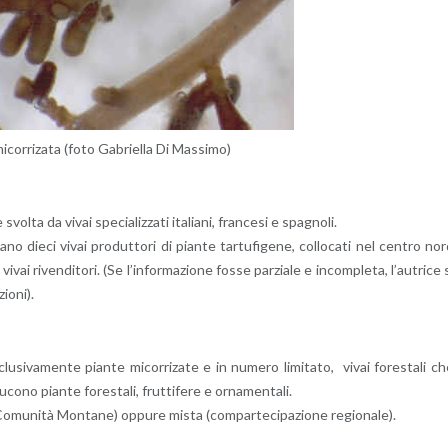
i­cor­ri­za­ta (foto Ga­briel­la Di Mas­si­mo)
svol­ta da vivai spe­cia­liz­za­ti ita­lia­ni, fran­ce­si e spa­gno­li.
ul­ta­no dieci vivai pro­dut­to­ri di pian­te tar­tu­fi­ge­ne, col­lo­ca­ti nel cen­tro no
vivai ri­ven­di­to­ri. (Se l’in­for­ma­zio­ne fosse par­zia­le e in­com­ple­ta, l’au­tri­ce 
io­ni).
lu­si­va­men­te pian­te mi­cor­ri­za­te e in nu­me­ro li­mi­ta­to, vivai fo­re­sta­li c
co­no pian­te fo­re­sta­li, frut­ti­fe­re e or­na­men­ta­li.
o­mu­ni­tà Mon­ta­ne) op­pu­re mista (com­par­te­ci­pa­zio­ne re­gio­na­le).