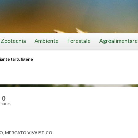
Zootecnia
Ambiente
Forestale
Agroalimentare
iante tartufigene
0
Shares
O, MER­CA­TO VI­VAI­STI­CO