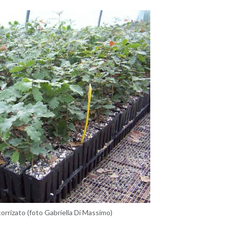
cor­ri­za­to (foto Ga­briel­la Di Mas­si­mo)