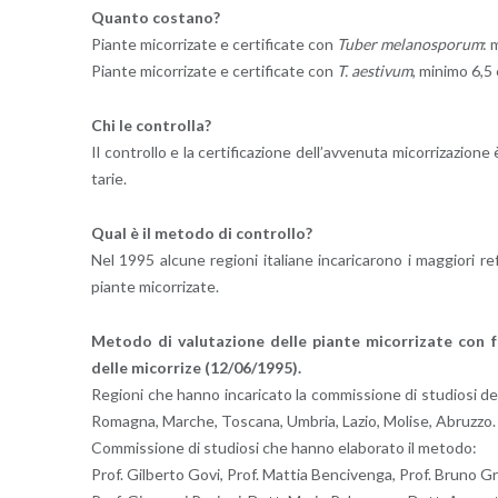
Quan­to co­sta­no?
Pian­te mi­cor­ri­za­te e cer­ti­fi­ca­te con
Tuber me­la­no­spo­rum
: 
Pian­te mi­cor­ri­za­te e cer­ti­fi­ca­te con
T. ae­sti­vum
, mi­ni­mo 6,
Chi le con­trol­la?
Il con­trol­lo e la cer­ti­fi­ca­zio­ne del­l’av­ve­nu­ta mi­cor­ri­za­zio
ta­rie.
Qual è il me­to­do di con­trol­lo?
Nel 1995 al­cu­ne re­gio­ni ita­lia­ne in­ca­ri­ca­ro­no i mag­gio­ri re­
pian­te mi­cor­ri­za­te.
Me­to­do di va­lu­ta­zio­ne delle pian­te mi­cor­ri­za­te con f
delle mi­cor­ri­ze (12/06/1995).
Re­gio­ni che hanno in­ca­ri­ca­to la com­mis­sio­ne di stu­dio­si d
Ro­ma­gna, Mar­che, To­sca­na, Um­bria, Lazio, Mo­li­se, Abruz­zo.
Com­mis­sio­ne di stu­dio­si che hanno ela­bo­ra­to il me­to­do:
Prof. Gil­ber­to Govi, Prof. Mat­tia Ben­ci­ven­ga, Prof. Bruno Gra