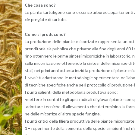
Che cosa sono?
Le pian­te tar­tu­fi­ge­ne sono es­sen­ze ar­bo­ree ap­par­te­nen­ti a
cie pre­gia­te di tar­tu­fo.
Come si pro­du­co­no?
La pro­du­zio­ne delle pian­te mi­cor­ri­za­te rap­pre­sen­ta un ot­ti­
pren­di­to­ria sia pub­bli­ca che pri­va­ta: alla fine degli anni 60 i
ri­no ot­ten­ne­ro le prime sin­te­si mi­cor­ri­zi­che in la­bo­ra­to­ri
sulla mi­cor­ri­za­zio­ne ot­te­nen­do la sin­te­si delle mi­cor­ri­ze d
sta­li, nei primi anni ot­tan­ta ini­ziò la pro­du­zio­ne di pian­te mi­co
I vi­vai­sti adat­ta­ro­no le me­to­do­lo­gie spe­ri­men­ta­te nei la­
di tec­ni­che spe­ci­fi­che anche se il pro­to­col­lo di pro­du­zio­n
I punti sa­lien­ti della me­to­do­lo­gia pro­dut­ti­va sono:
-met­te­re in con­tat­to gli apici ra­di­ca­li di gio­va­ni pian­te con
-adot­ta­re tec­ni­che di al­le­va­men­to che de­ter­mi­ni­no la for­m
ne delle mi­cor­ri­ze di altre spe­cie fun­gi­ne.
I punti cri­ti­ci della fi­lie­ra pro­dut­ti­va delle pian­te mi­cor­ri­za­
1 –
re­pe­ri­men­to della se­men­te delle spe­cie sim­bion­ti nel ri­sp