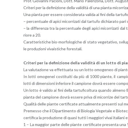
Prof. Gio­van­ni Pa­cio­ni, Dott. Mario Pa­len­zo­na, Dott. Au­gu­s
Cri­te­ri per la de­fi­ni­zio­ne della va­li­di­tà di una pian­ta mi­cor­r
Una pian­ta per es­se­re con­si­de­ra­ta va­li­da ai fini della tar­tu­f
– per­cen­tua­le di apici mi­cor­ri­za­ti dal tar­tu­fo di­chia­ra­to pari
– la dif­fe­ren­za tra la per­cen­tua­le degli apici mi­cor­ri­za­ti dal 
rio­re a 20.
Ca­rat­te­ri­sti­che bio-mor­fo­lo­gi­che di stato ve­ge­ta­ti­vo, svi­
le pro­du­zio­ni vi­vai­sti­che fo­re­sta­li.
Cri­te­ri per la de­fi­ni­zio­ne della va­li­di­tà di un lotto di p
La va­lu­ta­zio­ne va ef­fet­tua­ta su un lotto omo­ge­neo di pian­t
In lotti omo­ge­nei co­sti­tui­ti da più di 1000 pian­te, il cam­p
lotti di di­men­sio­ni in­fe­rio­re il cam­pio­ne dovrà es­se­re com­p
Un lotto è va­li­do ai fini della tar­tu­fi­col­tu­ra quan­do al­m
pian­ta del cam­pio­ne dovrà es­se­re priva di mi­cor­ri­ze del tar­tu­
Qua­li­tà delle pian­te cer­ti­fi­ca­te at­tual­men­te pre­sen­ti sul mer
Pre­mes­so che il Di­par­ti­men­to di Bio­lo­g­ia Ve­ge­ta­le e Bio­tec
cer­ti­fi­ca la pro­du­zio­ne di quasi tutti i mag­gio­ri vivai ita­lia­ni
1 – La mag­gior parte delle pian­te cer­ti­fi­ca­te pre­sen­ta una % 