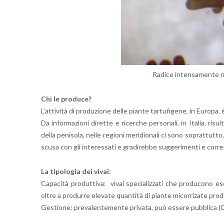
Ra­di­ce in­ten­sa­men­te m
Chi le pro­du­ce?
L’at­ti­vi­tà di pro­du­zio­ne delle pian­te tar­tu­fi­ge­ne, in Eu­ro­pa, è 
Da in­for­ma­zio­ni di­ret­te e ri­cer­che per­so­na­li, in Ita­lia, ri­s
della pe­ni­so­la, nelle re­gio­ni me­ri­dio­na­li ci sono so­prat­tut­to, 
scusa con gli in­te­res­sa­ti e gra­di­reb­be sug­ge­ri­men­ti e cor­re­z
La ti­po­lo­gia dei vivai:
Ca­pa­ci­tà pro­dut­ti­va: vivai spe­cia­liz­za­ti che pro­du­co­no esc
oltre a pro­dur­re ele­va­te quan­ti­tà di pian­te mi­cor­ri­za­te pro­du­
Ge­stio­ne: pre­va­len­te­men­te pri­va­ta, può es­se­re pub­bli­ca (C