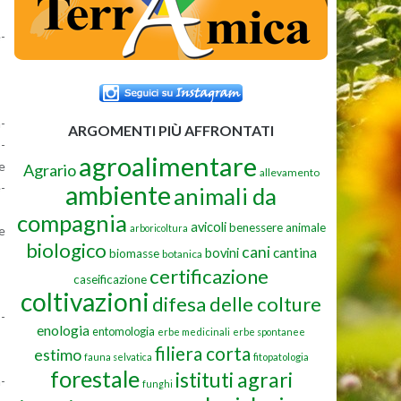
e­
m­
ARGOMENTI PIÙ AFFRONTATI
o­
agroalimentare
he
Agrario
allevamento
ambiente
e­
animali da
compagnia
avicoli
benessere animale
arboricoltura
ne
biologico
cani
cantina
bovini
biomasse
botanica
certificazione
caseificazione
coltivazioni
difesa delle colture
o­
enologia
entomologia
erbe medicinali
erbe spontanee
filiera corta
estimo
fauna selvatica
fitopatologia
forestale
istituti agrari
a­
funghi