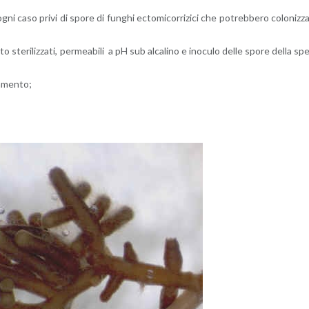
 ogni caso privi di spore di fun­ghi ec­to­mi­cor­ri­zi­ci che po­treb­be­ro co­lo­niz­z
­to ste­ri­liz­za­ti, per­mea­bi­li a pH sub al­ca­li­no e ino­cu­lo delle spore della sp
a­men­to;