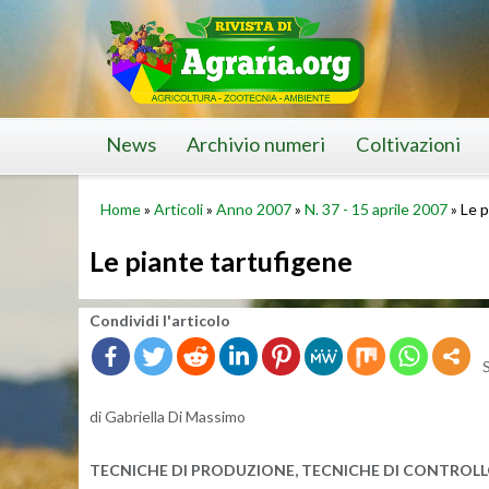
Skip
to
content
News
Archivio numeri
Coltivazioni
Home
»
Articoli
»
Anno 2007
»
N. 37 - 15 aprile 2007
»
Le p
Le piante tartufigene
Con­di­vi­di l'ar­ti­co­lo
di Ga­briel­la Di Mas­si­mo
TEC­NI­CHE DI PRO­DU­ZIO­NE, TEC­NI­CHE DI CON­TROL­L