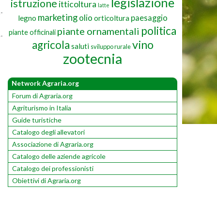
legislazione
istruzione
itticoltura
latte
a­
marketing
olio
paesaggio
legno
orticoltura
politica
piante ornamentali
piante officinali
e­
vino
agricola
saluti
sviluppo rurale
zootecnia
Network Agraria.org
Forum di Agraria.org
Agriturismo in Italia
Guide turistiche
Catalogo degli allevatori
Associazione di Agraria.org
Catalogo delle aziende agricole
Catalogo dei professionisti
Obiettivi di Agraria.org