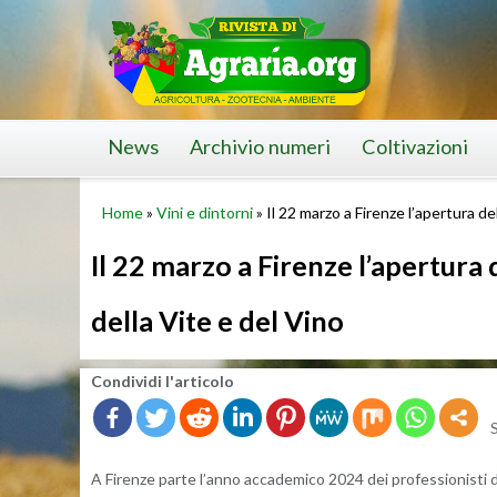
Skip
to
content
News
Archivio numeri
Coltivazioni
Home
»
Vini e dintorni
»
Il 22 marzo a Firenze l’apertura d
Il 22 marzo a Firenze l’apertura
della Vite e del Vino
Con­di­vi­di l'ar­ti­co­lo
A Fi­ren­ze parte l’an­no ac­ca­de­mi­co 2024 dei pro­fes­sio­ni­sti