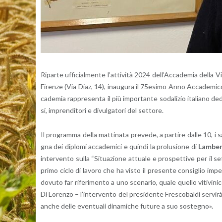
Ri­par­te uf­fi­cial­men­te l’at­ti­vi­tà 2024 del­l’Ac­ca­de­mia del
Fi­ren­ze (Via Diaz, 14), inau­gu­ra il 75e­si­mo Anno Ac­ca­de­mi­
ca­de­mia rap­pre­sen­ta il più im­por­tan­te so­da­li­zio ita­lia­no de­d
si, im­pren­di­to­ri e di­vul­ga­to­ri del set­to­re.
Il pro­gram­ma della mat­ti­na­ta pre­ve­de, a par­ti­re dalle 10, i sa­
gna dei di­plo­mi ac­ca­de­mi­ci e quin­di la pro­lu­sio­ne di
Lam­ber­
in­ter­ven­to sulla “Si­tua­zio­ne at­tua­le e pro­spet­ti­ve per il se
primo ciclo di la­vo­ro che ha visto il pre­sen­te con­si­glio im­pe
do­vu­to far ri­fe­ri­men­to a uno sce­na­rio, quale quel­lo vi­ti­vi­
Di Lo­ren­zo – l’in­ter­ven­to del pre­si­den­te Fre­sco­bal­di ser­vi­
anche delle even­tua­li di­na­mi­che fu­tu­re a suo so­ste­gno».