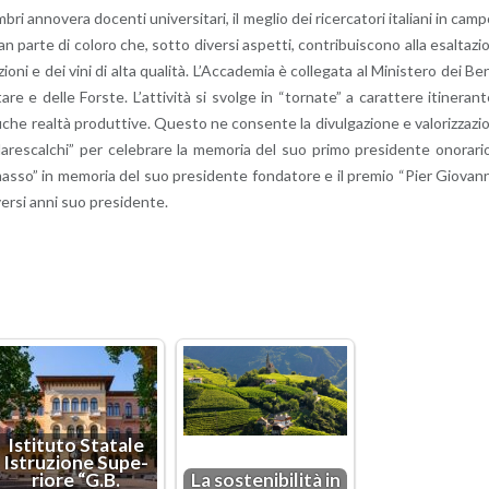
ri an­no­ve­ra do­cen­ti uni­ver­si­ta­ri, il me­glio dei ri­cer­ca­to­ri ita­lia­ni in cam
e gran parte di co­lo­ro che, sotto di­ver­si aspet­ti, con­tri­bui­sco­no alla esal­ta­zi
a­zio­ni e dei vini di alta qua­li­tà. L’Ac­ca­de­mia è col­le­ga­ta al Mi­ni­ste­ro dei Be
n­ta­re e delle For­ste. L’at­ti­vi­tà si svol­ge in “tor­na­te” a ca­rat­te­re iti­ne­ran­
­fi­che real­tà pro­dut­ti­ve. Que­sto ne con­sen­te la di­vul­ga­zio­ne e va­lo­riz­za­zi
Ma­re­scal­chi” per ce­le­bra­re la me­mo­ria del suo primo pre­si­den­te ono­ra­ri
l­mas­so” in me­mo­ria del suo pre­si­den­te fon­da­to­re e il pre­mio “Pier Gio­van­
­ver­si anni suo pre­si­den­te.
Isti­tu­to Sta­ta­le
Istru­zio­ne Su­pe­
rio­re “G.​B.​
La so­ste­ni­bi­li­tà in