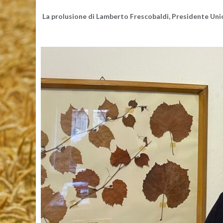
La pro­lu­sio­ne di Lam­ber­to Fre­sco­bal­di, Pre­si­den­te Unio