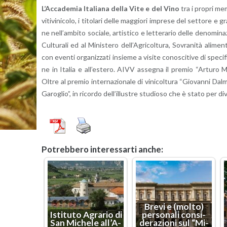
L’Ac­ca­de­mia Ita­lia­na della Vite e del Vino
tra i pro­pri mem­b
vi­ti­vi­ni­co­lo, i ti­to­la­ri delle mag­gio­ri im­pre­se del set­to­re 
ne nel­l’am­bi­to so­cia­le, ar­ti­sti­co e let­te­ra­rio delle de­no­mi­n
Cul­tu­ra­li ed al Mi­ni­ste­ro del­l’A­gri­col­tu­ra, So­vra­ni­tà ali­me
con even­ti or­ga­niz­za­ti in­sie­me a vi­si­te co­no­sci­ti­ve di spe­ci
ne in Ita­lia e al­l’e­ste­ro. AIVV as­se­gna il pre­mio “Ar­tu­ro 
Oltre al pre­mio in­ter­na­zio­na­le di vi­ni­col­tu­ra “Gio­van­ni Da
Ga­ro­glio”, in ri­cor­do del­l’il­lu­stre stu­dio­so che è stato per di
Po­treb­be­ro in­te­res­sar­ti anche:
Brevi e (molto)
Isti­tu­to Agra­rio di
per­so­na­li con­si­
San Mi­che­le al­l’A­
de­ra­zio­ni sul “Mi­