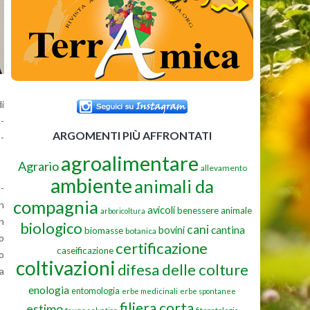
di
c­
ARGOMENTI PIÙ AFFRONTATI
o­
agroalimentare
Agrario
allevamento
ambiente
animali da
e­
compagnia
un
avicoli
benessere animale
arboricoltura
un
biologico
cani
cantina
bovini
biomasse
botanica
no
certificazione
caseificazione
io
coltivazioni
difesa delle colture
ma
enologia
entomologia
erbe medicinali
erbe spontanee
filiera corta
estimo