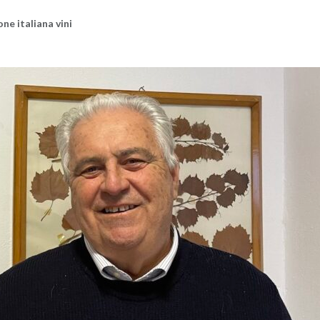
­ne ita­lia­na vini