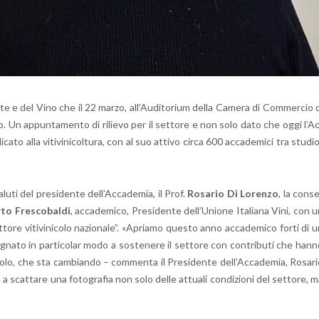
la Vite e del Vino che il 22 marzo, al­l’Au­di­to­rium della Ca­me­ra di Com­mer­cio 
co. Un ap­pun­ta­men­to di ri­lie­vo per il set­to­re e non solo dato che oggi l’A
i­ca­to alla vi­ti­vi­ni­col­tu­ra, con al suo at­ti­vo circa 600 ac­ca­de­mi­ci tra stu­di
lu­ti del pre­si­den­te del­l’Ac­ca­de­mia, il Prof.
Ro­sa­rio Di Lo­ren­zo
, la con­s
to Fre­sco­bal­di
, ac­ca­de­mi­co, Pre­si­den­te del­l’U­nio­ne Ita­lia­na Vini, con 
t­to­re vi­ti­vi­ni­co­lo na­zio­na­le”. «Apria­mo que­sto anno ac­ca­de­mi­co forti di 
­gna­to in par­ti­co­lar modo a so­ste­ne­re il set­to­re con con­tri­bu­ti che han
ni­co­lo, che sta cam­bian­do – com­men­ta il Pre­si­den­te del­l’Ac­ca­de­mia, Ro­sa­r
rà a scat­ta­re una fo­to­gra­fia non solo delle at­tua­li con­di­zio­ni del set­to­re, 