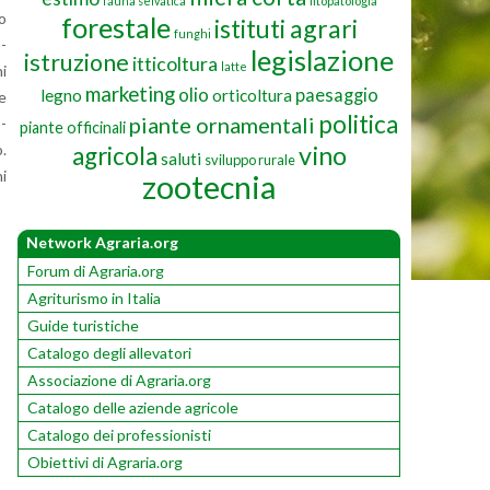
fauna selvatica
fitopatologia
po
forestale
istituti agrari
funghi
o­
legislazione
istruzione
itticoltura
latte
ni
marketing
olio
paesaggio
legno
orticoltura
te
politica
piante ornamentali
o­
piante officinali
vino
o.
agricola
saluti
sviluppo rurale
ni
zootecnia
Network Agraria.org
Forum di Agraria.org
Agriturismo in Italia
Guide turistiche
Catalogo degli allevatori
Associazione di Agraria.org
Catalogo delle aziende agricole
Catalogo dei professionisti
Obiettivi di Agraria.org