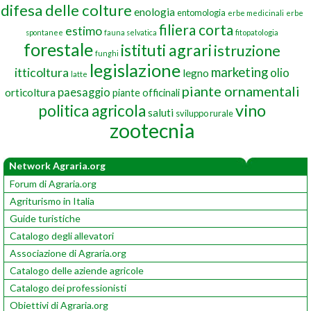
difesa delle colture
enologia
entomologia
erbe medicinali
erbe
filiera corta
estimo
spontanee
fauna selvatica
fitopatologia
forestale
istituti agrari
istruzione
funghi
legislazione
marketing
itticoltura
olio
legno
latte
piante ornamentali
paesaggio
orticoltura
piante officinali
vino
politica agricola
saluti
sviluppo rurale
zootecnia
Network Agraria.org
Forum di Agraria.org
Agriturismo in Italia
Guide turistiche
Catalogo degli allevatori
Associazione di Agraria.org
Catalogo delle aziende agricole
Catalogo dei professionisti
Obiettivi di Agraria.org