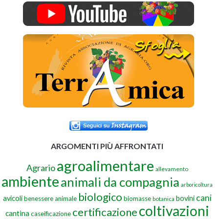
ARGOMENTI PIÙ AFFRONTATI
agroalimentare
Agrario
allevamento
ambiente
animali da compagnia
arboricoltura
biologico
cani
avicoli
bovini
benessere animale
biomasse
botanica
coltivazioni
certificazione
cantina
caseificazione