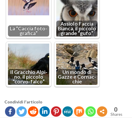
As­sio­lo Fac­cia
La “Cac­cia fo­to­
Bian­ca, il pic­co­lo
gra­fi­ca”
gran­de “gufo”
Il Grac­chio Al­pi­
Un mondo di
no, il pic­co­lo
Gazze e Cor­nac­
“cor­vo-fal­co”
chie
Con­di­vi­di l'ar­ti­co­lo
0
Shares