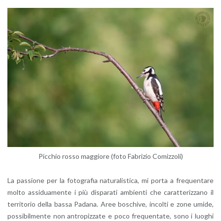
Pic­chio rosso mag­gio­re (foto Fa­bri­zio Co­miz­zo­li)
La pas­sio­ne per la fo­to­gra­fia na­tu­ra­li­sti­ca, mi porta a fre­quen­ta­re
molto as­si­dua­men­te i più di­spa­ra­ti am­bien­ti che ca­rat­te­riz­za­no il
ter­ri­to­rio della bassa Pa­da­na. Aree bo­schi­ve, in­col­ti e zone umide,
pos­si­bil­men­te non an­tro­piz­za­te e poco fre­quen­ta­te, sono i luo­ghi