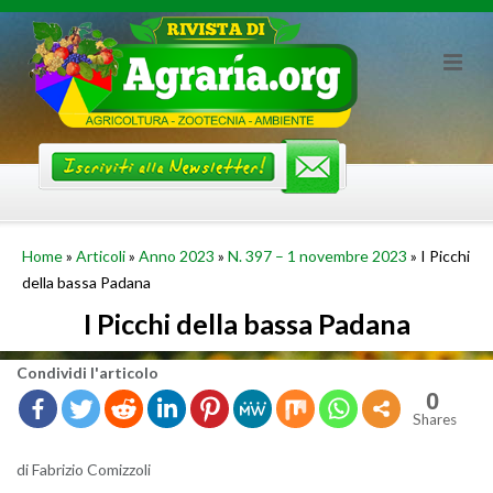
Skip
to
content
Home
»
Articoli
»
Anno 2023
»
N. 397 – 1 novembre 2023
»
I Picchi
della bassa Padana
I Picchi della bassa Padana
Con­di­vi­di l'ar­ti­co­lo
0
Shares
di Fa­bri­zio Co­miz­zo­li