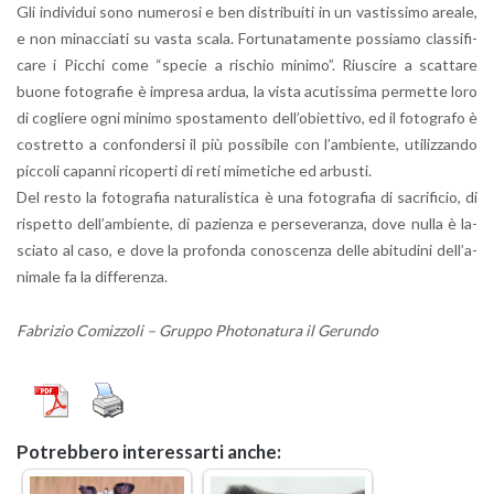
Gli in­di­vi­dui sono nu­me­ro­si e ben di­stri­bui­ti in un va­stis­si­mo area­le,
e non mi­nac­cia­ti su vasta scala. For­tu­na­ta­men­te pos­sia­mo clas­si­fi­
ca­re i Pic­chi come “spe­cie a ri­schio mi­ni­mo”. Riu­sci­re a scat­ta­re
buone fo­to­gra­fie è im­pre­sa ardua, la vista acu­tis­si­ma per­met­te loro
di co­glie­re ogni mi­ni­mo spo­sta­men­to del­l’o­biet­ti­vo, ed il fo­to­gra­fo è
co­stret­to a con­fon­der­si il più pos­si­bi­le con l’am­bien­te, uti­liz­zan­do
pic­co­li ca­pan­ni ri­co­per­ti di reti mi­me­ti­che ed ar­bu­sti.
Del resto la fo­to­gra­fia na­tu­ra­li­sti­ca è una fo­to­gra­fia di sa­cri­fi­cio, di
ri­spet­to del­l’am­bien­te, di pa­zien­za e per­se­ve­ran­za, dove nulla è la­
scia­to al caso, e dove la pro­fon­da co­no­scen­za delle abi­tu­di­ni del­l’a­
ni­ma­le fa la dif­fe­ren­za.
Fa­bri­zio Co­miz­zo­li – Grup­po Pho­to­na­tu­ra il Ge­run­do
Po­treb­be­ro in­te­res­sar­ti anche: