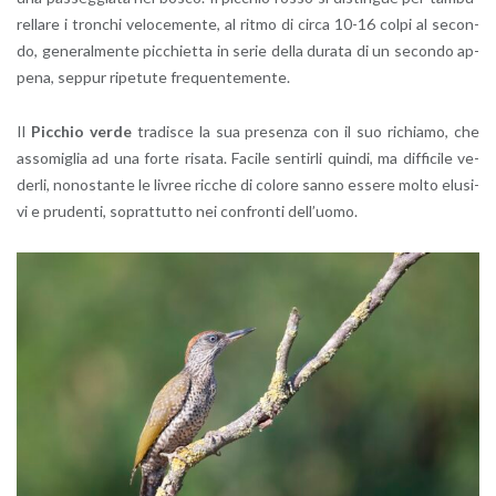
rel­la­re i tron­chi ve­lo­ce­men­te, al ritmo di circa 10-16 colpi al se­con­
do, ge­ne­ral­men­te pic­chiet­ta in serie della du­ra­ta di un se­con­do ap­
pe­na, sep­pur ri­pe­tu­te fre­quen­te­men­te.
Il
Pic­chio verde
tra­di­sce la sua pre­sen­za con il suo ri­chia­mo, che
as­so­mi­glia ad una forte ri­sa­ta. Fa­ci­le sen­tir­li quin­di, ma dif­fi­ci­le ve­
der­li, no­no­stan­te le li­vree ric­che di co­lo­re sanno es­se­re molto elu­si­
vi e pru­den­ti, so­prat­tut­to nei con­fron­ti del­l’uo­mo.