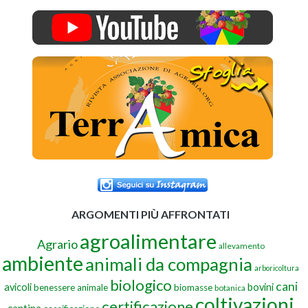
ARGOMENTI PIÙ AFFRONTATI
agroalimentare
Agrario
allevamento
ambiente
animali da compagnia
arboricoltura
biologico
cani
avicoli
bovini
benessere animale
biomasse
botanica
coltivazioni
certificazione
cantina