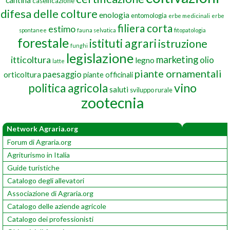
caseificazione
difesa delle colture
enologia
entomologia
erbe medicinali
erbe
filiera corta
estimo
spontanee
fauna selvatica
fitopatologia
forestale
istituti agrari
istruzione
funghi
legislazione
marketing
itticoltura
olio
legno
latte
piante ornamentali
paesaggio
orticoltura
piante officinali
vino
politica agricola
saluti
sviluppo rurale
zootecnia
Network Agraria.org
Forum di Agraria.org
Agriturismo in Italia
Guide turistiche
Catalogo degli allevatori
Associazione di Agraria.org
Catalogo delle aziende agricole
Catalogo dei professionisti