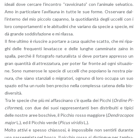
idea­li dove cer­ca­re l’in­con­tro “rav­vi­ci­na­to” con l’a­ni­ma­le sel­va­ti­co.
Amo in par­ti­co­la­re l’a­vi­fau­na in tutte le sue forme. Os­ser­va­re dal­
l’in­ter­no del mio pic­co­lo ca­pan­no, la quo­ti­dia­ni­tà degli uc­cel­li con i
loro com­por­ta­men­ti e le abi­tu­di­ni che va­ria­no da spe­cie a spe­cie, mi
dà gran­de sod­di­sfa­zio­ne e mi ri­las­sa.
Il fine ul­ti­mo è riu­sci­re a por­ta­re a casa qual­che scat­to, che mi ri­pa­
ghi delle fre­quen­ti le­va­tac­ce e delle lun­ghe cam­mi­na­te zaino in
spal­la, per­chè il fo­to­gra­fo na­tu­ra­li­sta si deve por­ta­re ap­pres­so un
gran quan­ti­tà di at­trez­za­tu­ra, per poter far fron­te ad ogni si­tua­zio­
ne. Sono nu­me­ro­se le spe­cie di uc­cel­li che po­po­la­no la no­stra pia­
nu­ra, che siano stan­zia­li o mi­gra­to­ri, ognu­no di loro oc­cu­pa un suo
spa­zio ed ha un ruolo ben pre­ci­so nella com­ples­sa ca­te­na della bio­
di­v­er­si­tà.
Tra le spe­cie che più mi af­fa­sci­na­no c’è quel­la dei Pic­chi (
Or­di­ne Pi­
ci­for­mes
), con due dei suoi rap­pre­sen­tan­ti ben di­stri­bui­ti e ti­pi­ci
delle no­stre aree bo­schi­ve, il Pic­chio rosso mag­gio­re (
Den­dro­co­pos
major
L.), ed il Pic­chio verde (
Picus vi­ri­dis
L.).
Molto at­ti­vi e spes­so chias­so­si, è im­pos­si­bi­le non sen­tir­li du­ran­te
una pas­seg­gia­ta nel bosco. Il pic­chio rosso si di­stin­gue per tam­bu­