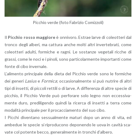
Pic­chio verde (foto Fa­bri­zio Co­miz­zo­li)
Il
Pic­chio rosso mag­gio­re
è on­ni­vo­ro. Estrae larve di co­leot­te­ri dal
tron­co degli al­be­ri, ma cat­tu­ra anche molti altri in­ver­te­bra­ti, come
co­leot­te­ri adul­ti, for­mi­che e ragni. Le so­stan­ze ve­ge­ta­li ric­che di
gras­si, come le noci e i pi­no­li, sono par­ti­co­lar­men­te im­por­tan­ti come
fonte di cibo in­ver­na­le.
L’a­li­men­to prin­ci­pa­le della dieta del Pic­chio verde sono le for­mi­che
dei ge­ne­ri
La­sius
e
For­mi­ca
; oc­ca­sio­nal­men­te si può nu­tri­re di altri
tipi di in­set­ti, di pic­co­li ret­ti­li o di larve. A dif­fe­ren­za di altre spe­cie di
pic­chio, il Pic­chio Verde può per­fo­ra­re solo legno non ec­ces­si­va­
men­te duro, pre­di­li­gen­do quin­di la ri­cer­ca di in­set­ti a terra come
mo­da­li­tà prin­ci­pa­le per il pro­cac­cia­men­to del suo cibo.
I Pic­chi di­ven­ta­no ses­sual­men­te ma­tu­ri dopo un anno di vita, ed
am­be­due le spe­cie si ri­pro­du­co­no de­po­nen­do le uova in ca­vi­tà sca­
va­te col po­ten­te becco, ge­ne­ral­men­te in tron­chi d’al­be­ro.