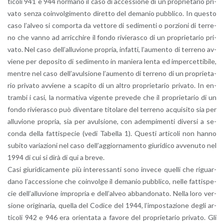
ti­co­li 941 e 944 nor­ma­no il caso di ac­ces­sio­ne di un pro­prie­ta­rio pri­
va­to senza coin­vol­gi­men­to di­ret­to del de­ma­nio pub­bli­co. In que­sto
caso l’al­veo si com­por­ta da vet­to­re di se­di­men­ti o por­zio­ni di ter­re­
no che vanno ad ar­ric­chi­re il fondo ri­vie­ra­sco di un pro­prie­ta­rio pri­
va­to. Nel caso del­l’al­lu­vio­ne pro­pria, in­fat­ti, l’au­men­to di ter­re­no av­
vie­ne per de­po­si­to di se­di­men­to in ma­nie­ra lenta ed im­per­cet­ti­bi­le,
men­tre nel caso del­l’a­vul­sio­ne l’au­men­to di ter­re­no di un pro­prie­ta­
rio pri­va­to av­vie­ne a sca­pi­to di un altro pro­prie­ta­rio pri­va­to. In en­
tram­bi i casi, la nor­ma­ti­va vi­gen­te pre­ve­de che il pro­prie­ta­rio di un
fondo ri­vie­ra­sco può di­ven­ta­re ti­to­la­re del ter­re­no ac­qui­si­to sia per
al­lu­vio­ne pro­pria, sia per avul­sio­ne, con adem­pi­men­ti di­ver­si a se­
con­da della fat­ti­spe­cie (vedi Ta­bel­la 1). Que­sti ar­ti­co­li non hanno
su­bi­to va­ria­zio­ni nel caso del­l’ag­gior­na­men­to giu­ri­di­co av­ve­nu­to nel
1994 di cui si dirà di qui a breve.
Casi giu­ri­di­ca­men­te più in­te­res­san­ti sono in­ve­ce quel­li che ri­guar­
da­no l’ac­ces­sio­ne che coin­vol­ge il de­ma­nio pub­bli­co, nelle fat­ti­spe­
cie del­l’al­lu­vio­ne im­pro­pria e del­l’al­veo ab­ban­do­na­to. Nella loro ver­
sio­ne ori­gi­na­ria, quel­la del Co­di­ce del 1944, l’im­po­sta­zio­ne degli ar­
ti­co­li 942 e 946 era orien­ta­ta a fa­vo­re del pro­prie­ta­rio pri­va­to. Gli