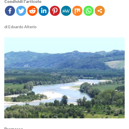
Con­di­vi­di l'ar­ti­co­lo
di Edoar­do Al­te­rio
Pre­mes­sa