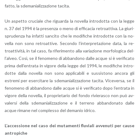
fatto, la sde­ma­nia­liz­za­zio­ne ta­ci­ta.
Un aspet­to cru­cia­le che ri­guar­da la no­vel­la in­tro­dot­ta con la legge
n. 37 del 1994 è la pre­sen­za o meno di ef­fi­ca­cia re­troat­ti­va. La giu­ri­
spru­den­za ha in­fat­ti san­ci­to che le mo­di­fi­che in­tro­dot­te con la no­
vel­la non sono re­troat­ti­ve. Se­con­do l’in­ter­pre­ta­zio­ne data, la re­
troat­ti­vi­tà, in tal caso, fa ri­fe­ri­men­to alla va­ria­zio­ne mor­fo­lo­gi­ca del­
l’al­veo. Così, se il fe­no­me­no di ab­ban­do­no dalle acque si è ve­ri­fi­ca­to
prima del­l’en­tra­ta in vi­go­re della legge del 1994, le mo­di­fi­che in­tro­
dot­te dalla no­vel­la non sono ap­pli­ca­bi­li e sus­si­sto­no an­co­ra gli
estre­mi per eser­ci­ta­re la sde­ma­nia­liz­za­zio­ne ta­ci­ta. Vi­ce­ver­sa, se il
fe­no­me­no di ab­ban­do­no dalle acque si è ve­ri­fi­ca­to dopo l’en­tra­ta in
vi­go­re della no­vel­la, il pro­prie­ta­rio del fondo ri­vie­ra­sco non può av­
va­ler­si della sde­ma­nia­liz­za­zio­ne e il ter­re­no ab­ban­do­na­to dalle
acque ri­ma­ne nel com­ples­so del de­ma­nio idri­co.
L’ac­ces­sio­ne nel caso dei mu­ta­men­ti flu­via­li av­ve­nu­ti per cause
an­tro­pi­che