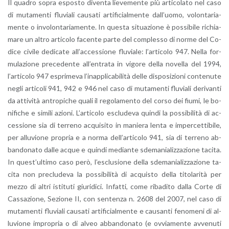
Il qua­dro sopra espo­sto di­ven­ta lie­ve­men­te più ar­ti­co­la­to nel caso
di mu­ta­men­ti flu­via­li cau­sa­ti ar­ti­fi­cial­men­te dal­l’uo­mo, vo­lon­ta­ria­
men­te o in­vo­lon­ta­ria­men­te. In que­sta si­tua­zio­ne è pos­si­bi­le ri­chia­
ma­re un altro ar­ti­co­lo fa­cen­te parte del com­ples­so di norme del Co­
di­ce ci­vi­le de­di­ca­te al­l’ac­ces­sio­ne flu­via­le: l’ar­ti­co­lo 947. Nella for­
mu­la­zio­ne pre­ce­den­te al­l’en­tra­ta in vi­go­re della no­vel­la del 1994,
l’ar­ti­co­lo 947 espri­me­va l’i­nap­pli­ca­bi­li­tà delle di­spo­si­zio­ni con­te­nu­te
negli ar­ti­co­li 941, 942 e 946 nel caso di mu­ta­men­ti flu­via­li de­ri­van­ti
da at­ti­vi­tà an­tro­pi­che quali il re­go­la­men­to del corso dei fiumi, le bo­
ni­fi­che e si­mi­li azio­ni. L’ar­ti­co­lo esclu­de­va quin­di la pos­si­bi­li­tà di ac­
ces­sio­ne sia di ter­re­no ac­qui­si­to in ma­nie­ra lenta e im­per­cet­ti­bi­le,
per al­lu­vio­ne pro­pria e a norma del­l’ar­ti­co­lo 941, sia di ter­re­no ab­
ban­do­na­to dalle acque e quin­di me­dian­te sde­ma­nia­liz­za­zio­ne ta­ci­ta.
In que­st’ul­ti­mo caso però, l’e­sclu­sio­ne della sde­ma­nia­liz­za­zio­ne ta­
ci­ta non pre­clu­de­va la pos­si­bi­li­tà di ac­qui­sto della ti­to­la­ri­tà per
mezzo di altri isti­tu­ti giu­ri­di­ci. In­fat­ti, come ri­ba­di­to dalla Corte di
Cas­sa­zio­ne, Se­zio­ne II, con sen­ten­za n. 2608 del 2007, nel caso di
mu­ta­men­ti flu­via­li cau­sa­ti ar­ti­fi­cial­men­te e cau­san­ti fe­no­me­ni di al­
lu­vio­ne im­pro­pria o di alveo ab­ban­do­na­to (e ov­via­men­te av­ve­nu­ti