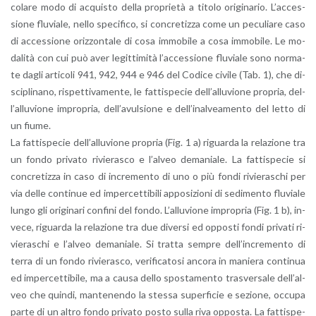
co­la­re modo di ac­qui­sto della pro­prie­tà a ti­to­lo ori­gi­na­rio. L’ac­ces­
sio­ne flu­via­le, nello spe­ci­fi­co, si con­cre­tiz­za come un pe­cu­lia­re caso
di ac­ces­sio­ne oriz­zon­ta­le di cosa im­mo­bi­le a cosa im­mo­bi­le. Le mo­
da­li­tà con cui può aver le­git­ti­mi­tà l’ac­ces­sio­ne flu­via­le sono nor­ma­
te dagli ar­ti­co­li 941, 942, 944 e 946 del Co­di­ce ci­vi­le (Tab. 1), che di­
sci­pli­na­no, ri­spet­ti­va­men­te, le fat­ti­spe­cie del­l’al­lu­vio­ne pro­pria, del­
l’al­lu­vio­ne im­pro­pria, del­l’a­vul­sio­ne e del­l’i­nal­vea­men­to del letto di
un fiume.
La fat­ti­spe­cie del­l’al­lu­vio­ne pro­pria (Fig. 1 a) ri­guar­da la re­la­zio­ne tra
un fondo pri­va­to ri­vie­ra­sco e l’al­veo de­ma­nia­le. La fat­ti­spe­cie si
con­cre­tiz­za in caso di in­cre­men­to di uno o più fondi ri­vie­ra­schi per
via delle con­ti­nue ed im­per­cet­ti­bi­li ap­po­si­zio­ni di se­di­men­to flu­via­le
lungo gli ori­gi­na­ri con­fi­ni del fondo. L’al­lu­vio­ne im­pro­pria (Fig. 1 b), in­
ve­ce, ri­guar­da la re­la­zio­ne tra due di­ver­si ed op­po­sti fondi pri­va­ti ri­
vie­ra­schi e l’al­veo de­ma­nia­le. Si trat­ta sem­pre del­l’in­cre­men­to di
terra di un fondo ri­vie­ra­sco, ve­ri­fi­ca­to­si an­co­ra in ma­nie­ra con­ti­nua
ed im­per­cet­ti­bi­le, ma a causa dello spo­sta­men­to tra­sver­sa­le del­l’al­
veo che quin­di, man­te­nen­do la stes­sa su­per­fi­cie e se­zio­ne, oc­cu­pa
parte di un altro fondo pri­va­to posto sulla riva op­po­sta. La fat­ti­spe­