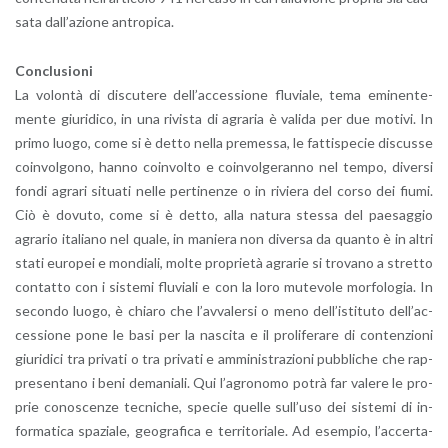
sa­ta dal­l’a­zio­ne an­tro­pi­ca.
Con­clu­sio­ni
La vo­lon­tà di di­scu­te­re del­l’ac­ces­sio­ne flu­via­le, tema emi­nen­te­
men­te giu­ri­di­co, in una ri­vi­sta di agra­ria è va­li­da per due mo­ti­vi. In
primo luogo, come si è detto nella pre­mes­sa, le fat­ti­spe­cie di­scus­se
coin­vol­go­no, hanno coin­vol­to e coin­vol­ge­ran­no nel tempo, di­ver­si
fondi agra­ri si­tua­ti nelle per­ti­nen­ze o in ri­vie­ra del corso dei fiumi.
Ciò è do­vu­to, come si è detto, alla na­tu­ra stes­sa del pae­sag­gio
agra­rio ita­lia­no nel quale, in ma­nie­ra non di­ver­sa da quan­to è in altri
stati eu­ro­pei e mon­dia­li, molte pro­prie­tà agra­rie si tro­va­no a stret­to
con­tat­to con i si­ste­mi flu­via­li e con la loro mu­te­vo­le mor­fo­lo­gia. In
se­con­do luogo, è chia­ro che l’av­va­ler­si o meno del­l’i­sti­tu­to del­l’ac­
ces­sio­ne pone le basi per la na­sci­ta e il pro­li­fe­ra­re di con­ten­zio­ni
giu­ri­di­ci tra pri­va­ti o tra pri­va­ti e am­mi­ni­stra­zio­ni pub­bli­che che rap­
pre­sen­ta­no i beni de­ma­nia­li. Qui l’a­gro­no­mo potrà far va­le­re le pro­
prie co­no­scen­ze tec­ni­che, spe­cie quel­le sul­l’u­so dei si­ste­mi di in­
for­ma­ti­ca spa­zia­le, geo­gra­fi­ca e ter­ri­to­ria­le. Ad esem­pio, l’ac­cer­ta­