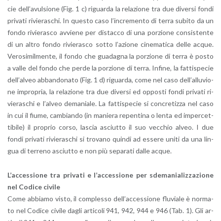
cie del­l’a­vul­sio­ne (Fig. 1 c) ri­guar­da la re­la­zio­ne tra due di­ver­si fondi
pri­va­ti ri­vie­ra­schi. In que­sto caso l’in­cre­men­to di terra su­bi­to da un
fondo ri­vie­ra­sco av­vie­ne per di­stac­co di una por­zio­ne con­si­sten­te
di un altro fondo ri­vie­ra­sco sotto l’a­zio­ne ci­ne­ma­ti­ca delle acque.
Ve­ro­si­mil­men­te, il fondo che gua­da­gna la por­zio­ne di terra è posto
a valle del fondo che perde la por­zio­ne di terra. In­fi­ne, la fat­ti­spe­cie
del­l’al­veo ab­ban­do­na­to (Fig. 1 d) ri­guar­da, come nel caso del­l’al­lu­vio­
ne im­pro­pria, la re­la­zio­ne tra due di­ver­si ed op­po­sti fondi pri­va­ti ri­
vie­ra­schi e l’al­veo de­ma­nia­le. La fat­ti­spe­cie si con­cre­tiz­za nel caso
in cui il fiume, cam­bian­do (in ma­nie­ra re­pen­ti­na o lenta ed im­per­cet­
ti­bi­le) il pro­prio corso, la­scia asciut­to il suo vec­chio alveo. I due
fondi pri­va­ti ri­vie­ra­schi si tro­va­no quin­di ad es­se­re uniti da una lin­
gua di ter­re­no asciut­to e non più se­pa­ra­ti dalle acque.
L’ac­ces­sio­ne tra pri­va­ti e l’ac­ces­sio­ne per sde­ma­nia­liz­za­zio­ne
nel Co­di­ce ci­vi­le
Come ab­bia­mo visto, il com­ples­so del­l’ac­ces­sio­ne flu­via­le è nor­ma­
to nel Co­di­ce ci­vi­le dagli ar­ti­co­li 941, 942, 944 e 946 (Tab. 1). Gli ar­