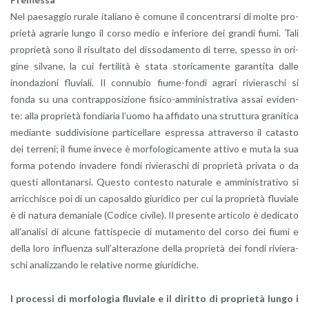
Nel pae­sag­gio ru­ra­le ita­lia­no è co­mu­ne il con­cen­trar­si di molte pro­
prie­tà agra­rie lungo il corso medio e in­fe­rio­re dei gran­di fiumi. Tali
pro­prie­tà sono il ri­sul­ta­to del dis­so­da­men­to di terre, spes­so in ori­
gi­ne sil­va­ne, la cui fer­ti­li­tà è stata sto­ri­ca­men­te ga­ran­ti­ta dalle
inon­da­zio­ni flu­via­li. Il con­nu­bio fiu­me-fon­di agra­ri ri­vie­ra­schi si
fonda su una con­trap­po­si­zio­ne fi­si­co-am­mi­ni­stra­ti­va assai evi­den­
te: alla pro­prie­tà fon­dia­ria l’uo­mo ha af­fi­da­to una strut­tu­ra gra­ni­ti­ca
me­dian­te sud­di­vi­sio­ne par­ti­cel­la­re espres­sa at­tra­ver­so il ca­ta­sto
dei ter­re­ni; il fiume in­ve­ce è mor­fo­lo­gi­ca­men­te at­ti­vo e muta la sua
forma po­ten­do in­va­de­re fondi ri­vie­ra­schi di pro­prie­tà pri­va­ta o da
que­sti al­lon­ta­nar­si. Que­sto con­te­sto na­tu­ra­le e am­mi­ni­stra­ti­vo si
ar­ric­chi­sce poi di un ca­po­sal­do giu­ri­di­co per cui la pro­prie­tà flu­via­le
è di na­tu­ra de­ma­nia­le (Co­di­ce ci­vi­le). Il pre­sen­te ar­ti­co­lo è de­di­ca­to
al­l’a­na­li­si di al­cu­ne fat­ti­spe­cie di mu­ta­men­to del corso dei fiumi e
della loro in­fluen­za sul­l’al­te­ra­zio­ne della pro­prie­tà dei fondi ri­vie­ra­
schi ana­liz­zan­do le re­la­ti­ve norme giu­ri­di­che.
I pro­ces­si di mor­fo­lo­gia flu­via­le e il di­rit­to di pro­prie­tà lungo i