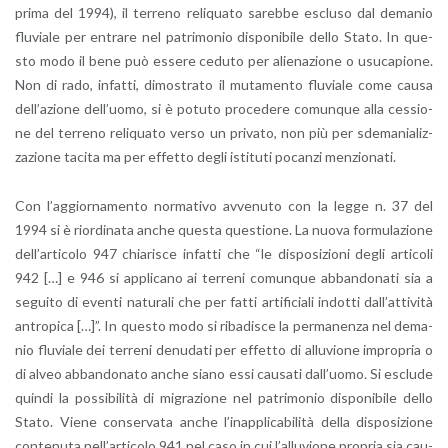
prima del 1994), il ter­re­no re­li­qua­to sa­reb­be esclu­so dal de­ma­nio
flu­via­le per en­tra­re nel pa­tri­mo­nio di­spo­ni­bi­le dello Stato. In que­
sto modo il bene può es­se­re ce­du­to per alie­na­zio­ne o usu­ca­pio­ne.
Non di rado, in­fat­ti, di­mo­stra­to il mu­ta­men­to flu­via­le come causa
del­l’a­zio­ne del­l’uo­mo, si è po­tu­to pro­ce­de­re co­mun­que alla ces­sio­
ne del ter­re­no re­li­qua­to verso un pri­va­to, non più per sde­ma­nia­liz­
za­zio­ne ta­ci­ta ma per ef­fet­to degli isti­tu­ti po­can­zi men­zio­na­ti.
Con l’ag­gior­na­men­to nor­ma­ti­vo av­ve­nu­to con la legge n. 37 del
1994 si è rior­di­na­ta anche que­sta que­stio­ne. La nuova for­mu­la­zio­ne
del­l’ar­ti­co­lo 947 chia­ri­sce in­fat­ti che “le di­spo­si­zio­ni degli ar­ti­co­li
942 […] e 946 si ap­pli­ca­no ai ter­re­ni co­mun­que ab­ban­do­na­ti sia a
se­gui­to di even­ti na­tu­ra­li che per fatti ar­ti­fi­cia­li in­dot­ti dal­l’at­ti­vi­tà
an­tro­pi­ca […]”. In que­sto modo si ri­ba­di­sce la per­ma­nen­za nel de­ma­
nio flu­via­le dei ter­re­ni de­nu­da­ti per ef­fet­to di al­lu­vio­ne im­pro­pria o
di alveo ab­ban­do­na­to anche siano essi cau­sa­ti dal­l’uo­mo. Si esclu­de
quin­di la pos­si­bi­li­tà di mi­gra­zio­ne nel pa­tri­mo­nio di­spo­ni­bi­le dello
Stato. Viene con­ser­va­ta anche l’i­nap­pli­ca­bi­li­tà della di­spo­si­zio­ne
con­te­nu­ta nel­l’ar­ti­co­lo 941 nel caso in cui l’al­lu­vio­ne pro­pria sia cau­