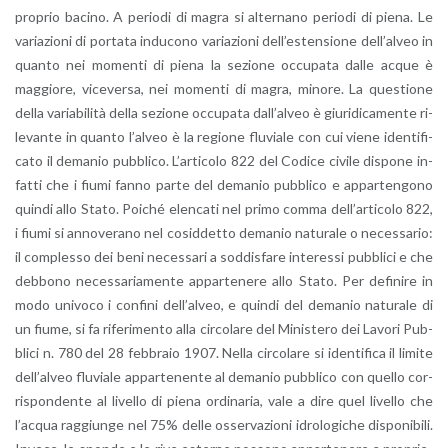
pro­prio ba­ci­no. A pe­rio­di di magra si al­ter­na­no pe­rio­di di piena. Le
va­ria­zio­ni di por­ta­ta in­du­co­no va­ria­zio­ni del­l’e­sten­sio­ne del­l’al­veo in
quan­to nei mo­men­ti di piena la se­zio­ne oc­cu­pa­ta dalle acque è
mag­gio­re, vi­ce­ver­sa, nei mo­men­ti di magra, mi­no­re. La que­stio­ne
della va­ria­bi­li­tà della se­zio­ne oc­cu­pa­ta dal­l’al­veo è giu­ri­di­ca­men­te ri­
le­van­te in quan­to l’al­veo è la re­gio­ne flu­via­le con cui viene iden­ti­fi­
ca­to il de­ma­nio pub­bli­co. L’ar­ti­co­lo 822 del Co­di­ce ci­vi­le di­spo­ne in­
fat­ti che i fiumi fanno parte del de­ma­nio pub­bli­co e ap­par­ten­go­no
quin­di allo Stato. Poi­ché elen­ca­ti nel primo comma del­l’ar­ti­co­lo 822,
i fiumi si an­no­ve­ra­no nel co­sid­det­to de­ma­nio na­tu­ra­le o ne­ces­sa­rio:
il com­ples­so dei beni ne­ces­sa­ri a sod­di­sfa­re in­te­res­si pub­bli­ci e che
deb­bo­no ne­ces­sa­ria­men­te ap­par­te­ne­re allo Stato. Per de­fi­ni­re in
modo uni­vo­co i con­fi­ni del­l’al­veo, e quin­di del de­ma­nio na­tu­ra­le di
un fiume, si fa ri­fe­ri­men­to alla cir­co­la­re del Mi­ni­ste­ro dei La­vo­ri Pub­
bli­ci n. 780 del 28 feb­bra­io 1907. Nella cir­co­la­re si iden­ti­fi­ca il li­mi­te
del­l’al­veo flu­via­le ap­par­te­nen­te al de­ma­nio pub­bli­co con quel­lo cor­
ri­spon­den­te al li­vel­lo di piena or­di­na­ria, vale a dire quel li­vel­lo che
l’ac­qua rag­giun­ge nel 75% delle os­ser­va­zio­ni idro­lo­gi­che di­spo­ni­bi­li.