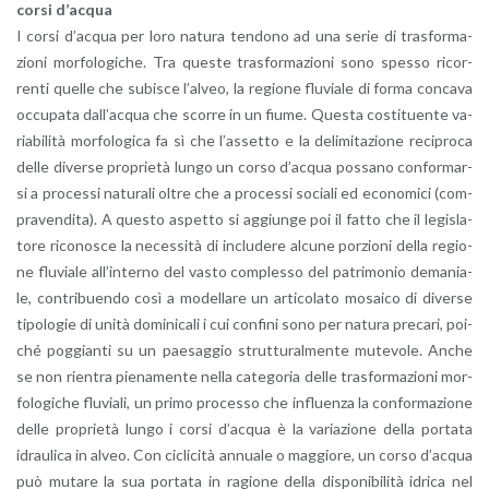
corsi d’ac­qua
I corsi d’ac­qua per loro na­tu­ra ten­do­no ad una serie di tra­sfor­ma­
zio­ni mor­fo­lo­gi­che. Tra que­ste tra­sfor­ma­zio­ni sono spes­so ri­cor­
ren­ti quel­le che su­bi­sce l’al­veo, la re­gio­ne flu­via­le di forma con­ca­va
oc­cu­pa­ta dal­l’ac­qua che scor­re in un fiume. Que­sta co­sti­tuen­te va­
ria­bi­li­tà mor­fo­lo­gi­ca fa sì che l’as­set­to e la de­li­mi­ta­zio­ne re­ci­pro­ca
delle di­ver­se pro­prie­tà lungo un corso d’ac­qua pos­sa­no con­for­mar­
si a pro­ces­si na­tu­ra­li oltre che a pro­ces­si so­cia­li ed eco­no­mi­ci (com­
pra­ven­di­ta). A que­sto aspet­to si ag­giun­ge poi il fatto che il le­gi­sla­
to­re ri­co­no­sce la ne­ces­si­tà di in­clu­de­re al­cu­ne por­zio­ni della re­gio­
ne flu­via­le al­l’in­ter­no del vasto com­ples­so del pa­tri­mo­nio de­ma­nia­
le, con­tri­buen­do così a mo­del­la­re un ar­ti­co­la­to mo­sai­co di di­ver­se
ti­po­lo­gie di unità do­mi­ni­ca­li i cui con­fi­ni sono per na­tu­ra pre­ca­ri, poi­
ché pog­gian­ti su un pae­sag­gio strut­tu­ral­men­te mu­te­vo­le. Anche
se non rien­tra pie­na­men­te nella ca­te­go­ria delle tra­sfor­ma­zio­ni mor­
fo­lo­gi­che flu­via­li, un primo pro­ces­so che in­fluen­za la con­for­ma­zio­ne
delle pro­prie­tà lungo i corsi d’ac­qua è la va­ria­zio­ne della por­ta­ta
idrau­li­ca in alveo. Con ci­cli­ci­tà an­nua­le o mag­gio­re, un corso d’ac­qua
può mu­ta­re la sua por­ta­ta in ra­gio­ne della di­spo­ni­bi­li­tà idri­ca nel