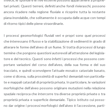
In­ve­ce, le spon­de e le rive ester­ne pos­so­no ap­par­te­ne­re a pro­prie­
ta­ri pri­va­ti. Que­sti ter­re­ni, de­fi­ni­ti anche fondi ri­vie­ra­schi, pos­so­no
an­co­ra ri­ca­de­re nella re­gio­ne flu­via­le e ri­co­pri­re tutta la re­stan­te
piana inon­da­bi­le, che so­li­ta­men­te è oc­cu­pa­ta dalle acque con tempi
di ri­tor­no ti­pi­ci delle piene straor­di­na­rie.
I pro­ces­si geo­mor­fo­lo­gi­ci flu­via­li veri e pro­pri sono quei pro­ces­si
che in­te­res­sa­no il flus­so e la sta­bi­liz­za­zio­ne di se­di­men­ti in grado di
al­te­ra­re le forme del­l’al­veo di un fiume. Si trat­ta di pro­ces­si di lungo
ter­mi­ne che pon­go­no que­stio­ni au­to­re­vo­li al­l’at­ten­zio­ne del le­gi­sla­
to­re e del tec­ni­co. Que­sti sono in­fat­ti i pro­ces­si che pos­so­no com­
por­ta­re va­ria­zio­ni del corso del­l’al­veo, della sua forma e del suo
trac­cia­to, e quin­di scon­vol­ge­re l’at­tua­le mo­sai­co ca­ta­sta­le ba­sa­to,
come si di­ce­va, sulla pros­si­mi­tà di su­per­fi­ci de­ma­nia­li non par­ti­cel­la­
te e map­pa­li ca­ta­sta­li di pro­prie­tà pri­va­ta. In par­ti­co­la­re, le va­ria­zio­ni
mor­fo­lo­gi­che del­l’al­veo pos­so­no ori­gi­na­re mu­ta­zio­ni nella re­la­zio­ne
spa­zia­le re­ci­pro­ca che in­ter­cor­re tra di­ver­se pro­prie­tà pri­va­te o tra
pro­prie­tà pri­va­ta e su­per­fi­cie de­ma­nia­le. Ti­pi­co isti­tu­to cui pos­so­
no dar ori­gi­ne i pro­ces­si mor­fo­lo­gi­ci del­l’al­veo è l’ac­ces­sio­ne, par­ti­