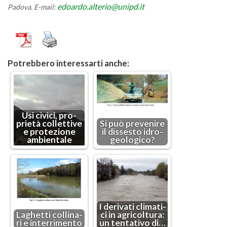
edoar­do.​alterio@​unipd.​it
Pa­do­va. E-mail:
Po­treb­be­ro in­te­res­sar­ti anche:
Usi ci­vi­ci, pro­
prie­tà col­let­ti­ve
Si può pre­ve­ni­re
e pro­te­zio­ne
il dis­se­sto idro­
am­bien­ta­le
geo­lo­gi­co?
I de­ri­va­ti cli­ma­ti­
La­ghet­ti col­li­na­
ci in agri­col­tu­ra:
ri e in­ter­ri­men­to
un ten­ta­ti­vo di…