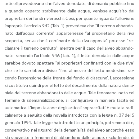
ar­ti­co­li pre­ve­de­va­no che l’al­veo de­nu­da­to, di de­ma­nio pub­bli­co fino
a quan­do co­per­to sta­bil­men­te dalle acque, ve­nis­se ac­qui­si­to dai
pro­prie­ta­ri dei fondi ri­vie­ra­schi. Così, per quan­to ri­guar­da l’al­lu­vio­ne
im­pro­pria, l’ar­ti­co­lo 942 (Tab. 1) pre­ve­de­va che “il ter­re­no ab­ban­do­
na­to dal­l’ac­qua cor­ren­te” ap­par­te­nes­se “al pro­prie­ta­rio della riva
sco­per­ta, senza che il con­fi­nan­te della riva op­po­sta” po­tes­se “re­
cla­ma­re il ter­re­no per­du­to”; men­tre per il caso del­l’al­veo ab­ban­do­
na­to, se­con­do l’ar­ti­co­lo 946 (Tab. 1), il letto de­nu­da­to dalle acque
sa­reb­be do­vu­to spet­ta­re “ai pro­prie­ta­ri con­fi­nan­ti con le due rive”
che se lo sa­reb­be­ro di­vi­so “fino al mezzo del letto me­de­si­mo, se­
con­do l’e­sten­sio­ne della fron­te del fondo di cia­scu­no”. L’ac­ces­sio­ne
si co­sti­tui­va quin­di per ef­fet­to del de­ca­di­men­to della na­tu­ra de­ma­
nia­le del ter­re­no ab­ban­do­na­to dalle acque. Tale fe­no­me­no, noto col
ter­mi­ne di sde­ma­nia­liz­za­zio­ne, si con­fi­gu­ra­va in ma­nie­ra ta­ci­ta ed
au­to­ma­ti­ca. L’im­po­sta­zio­ne degli ar­ti­co­li so­prac­ci­ta­ti è mu­ta­ta ra­di­
cal­men­te a se­gui­to della no­vel­la in­tro­dot­ta con la legge n. 37 del 5
gen­na­io 1994. Tale legge ha in­tro­dot­to un prin­ci­pio, po­trem­mo dire,
con­ser­va­ti­vo nei ri­guar­di della de­ma­nia­li­tà del­l’al­veo an­cor­ché esso
sia sog­get­to a fe­no­me­ni di ab­ban­do­no dalle acque, esclu­den­do, di