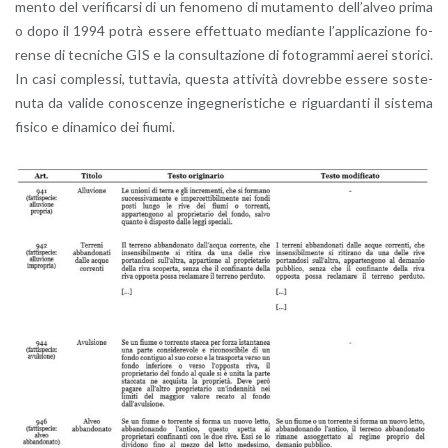
men­to del ve­ri­fi­car­si di un fe­no­me­no di mu­ta­men­to del­l’al­veo prima
o dopo il 1994 potrà es­se­re ef­fet­tua­to me­dian­te l’ap­pli­ca­zio­ne fo­
ren­se di tec­ni­che GIS e la con­sul­ta­zio­ne di fo­to­gram­mi aerei sto­ri­ci.
In casi com­ples­si, tut­ta­via, que­sta at­ti­vi­tà do­vreb­be es­se­re so­ste­
nu­ta da va­li­de co­no­scen­ze in­ge­gne­ri­sti­che e ri­guar­dan­ti il si­ste­ma
fi­si­co e di­na­mi­co dei fiumi.