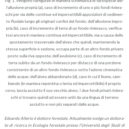
Fig. 1. Ven­go­no raf­fi­gu­ra­ti in ma­nie­ra sche­ma­ti­ca le fat­ti­spe­cie del­
l’al­lu­vio­ne pro­pria (a), caso di in­cre­men­to di uno o più fondi ri­vie­ra­
schi per via delle con­ti­nue ed im­per­cet­ti­bi­li ap­po­si­zio­ni di se­di­men­
to flu­via­le lungo gli ori­gi­na­ri con­fi­ni del fondo; del­l’al­lu­vio­ne im­pro­
pria (b), caso di in­cre­men­to di terra di un fondo ri­vie­ra­sco, ve­ri­fi­ca­
to­si an­co­ra in ma­nie­ra con­ti­nua ed im­per­cet­ti­bi­le, ma a causa dello
spo­sta­men­to tra­sver­sa­le del­l’al­veo che quin­di, man­te­nen­do la
stes­sa su­per­fi­cie e se­zio­ne, oc­cu­pa parte di un altro fondo pri­va­to
posto sulla riva op­po­sta; del­l’a­vul­sio­ne (c), caso di in­cre­men­to di
terra su­bi­to da un fondo ri­vie­ra­sco per di­stac­co di una por­zio­ne
con­si­sten­te di un altro fondo ri­vie­ra­sco sotto l’a­zio­ne ci­ne­ma­ti­ca
delle acque; del­l’al­veo ab­ban­do­na­to (d), caso in cui il fiume, cam­
bian­do (in ma­nie­ra re­pen­ti­na o lenta ed im­per­cet­ti­bi­le) il pro­prio
corso, la­scia asciut­to il suo vec­chio alveo. I due fondi pri­va­ti ri­vie­ra­
schi si tro­va­no quin­di ad es­se­re uniti da una lin­gua di ter­re­no
asciut­to e non più se­pa­ra­ti dalle acque.
Edoar­do Al­te­rio è dot­to­re fo­re­sta­le. At­tual­men­te svol­ge un dot­to­ra­
to di ri­cer­ca in Eco­lo­gia fo­re­sta­le pres­so l’U­ni­ver­si­tà degli Studi di