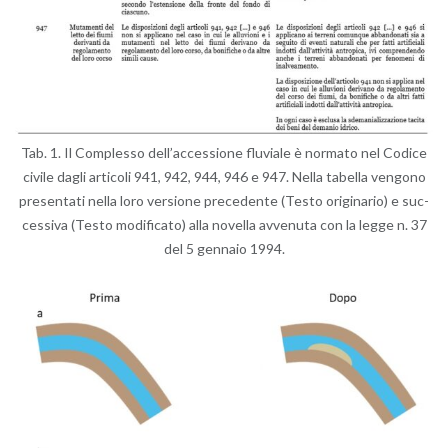
Tab. 1. Il Com­ples­so del­l’ac­ces­sio­ne flu­via­le è nor­ma­to nel Co­di­ce
ci­vi­le dagli ar­ti­co­li 941, 942, 944, 946 e 947. Nella ta­bel­la ven­go­no
pre­sen­ta­ti nella loro ver­sio­ne pre­ce­den­te (Testo ori­gi­na­rio) e suc­
ces­si­va (Testo mo­di­fi­ca­to) alla no­vel­la av­ve­nu­ta con la legge n. 37
del 5 gen­na­io 1994.