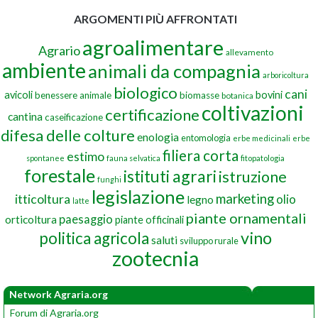
ARGOMENTI PIÙ AFFRONTATI
agroalimentare
Agrario
allevamento
ambiente
animali da compagnia
arboricoltura
biologico
cani
avicoli
bovini
benessere animale
biomasse
botanica
coltivazioni
certificazione
cantina
caseificazione
difesa delle colture
enologia
entomologia
erbe medicinali
erbe
filiera corta
estimo
spontanee
fauna selvatica
fitopatologia
forestale
istituti agrari
istruzione
funghi
legislazione
marketing
itticoltura
olio
legno
latte
piante ornamentali
paesaggio
orticoltura
piante officinali
vino
politica agricola
saluti
sviluppo rurale
zootecnia
Network Agraria.org
Forum di Agraria.org