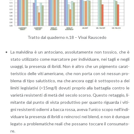
Trat­to dal qua­der­no n.18 – Vivai Rau­sce­do
La mal­vi­di­na è un an­to­cia­no, as­so­lu­ta­men­te non tos­si­co, che è
stato uti­liz­za­to come mar­ca­to­re per in­di­vi­dua­re, nei tagli e negli
uvag­gi, la pre­sen­za di ibri­di. Non è altro che un pig­men­to ca­rat­
te­ri­sti­co delle viti ame­ri­ca­ne, che non porta con sé nes­sun pro­
ble­ma di tipo sa­lu­ti­sti­co, ma che an­co­ra oggi è sot­to­po­sto a dei
li­mi­ti le­gi­sla­ti­vi (<15mg/l) do­vu­ti pro­prio alla bat­ta­glia con­tro le
va­rie­tà re­si­sten­ti di metà del se­co­lo scor­so. Que­sto re­tag­gio, li­
mi­tan­te dal punto di vista pro­dut­ti­vo per quan­to ri­guar­da i vi­ti­
gni re­si­sten­ti odier­ni a bacca rossa, aveva l’u­ni­co scopo nel­l’in­di­
vi­dua­re la pre­sen­za di ibri­di o rein­cro­ci nei blend, e non è dun­que
le­ga­to a pro­ble­ma­ti­che reali che pos­sa­no toc­ca­re il con­su­ma­to­
re.