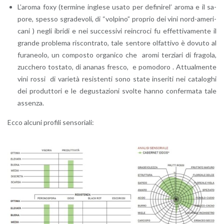
L’a­ro­ma foxy (ter­mi­ne in­gle­se usato per de­fi­ni­rel’ aroma e il sa­
po­re, spes­so sgra­de­vo­li, di “vol­pi­no” pro­prio dei vini nord-ame­ri­
ca­ni ) negli ibri­di e nei suc­ces­si­vi rein­cro­ci fu ef­fet­ti­va­men­te il
gran­de pro­ble­ma ri­scon­tra­to, tale sen­to­re ol­fat­ti­vo è do­vu­to al
fu­ra­neo­lo, un com­po­sto or­ga­ni­co che aromi ter­zia­ri di fra­go­la,
zuc­che­ro to­sta­to, di ana­nas fre­sco, e po­mo­do­ro . At­tual­men­te
vini rossi di va­rie­tà re­si­sten­ti sono state in­se­ri­ti nei ca­ta­lo­ghi
dei pro­dut­to­ri e le de­gu­sta­zio­ni svol­te hanno con­fer­ma­ta tale
as­sen­za.
Ecco al­cu­ni pro­fi­li sen­so­ria­li: