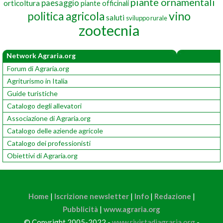
piante ornamentali
paesaggio
orticoltura
piante officinali
vino
politica agricola
saluti
sviluppo rurale
zootecnia
Network Agraria.org
Forum di Agraria.org
Agriturismo in Italia
Guide turistiche
Catalogo degli allevatori
Associazione di Agraria.org
Catalogo delle aziende agricole
Catalogo dei professionisti
Obiettivi di Agraria.org
Home
|
Iscrizione newsletter
|
Info
|
Redazione
|
Pubblicità
|
www.agraria.org
© Copyright 2005-2022 -
www.rivistadiagraria.org
-