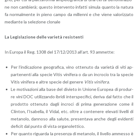
ne non cam­bie­rà; que­sto in­ter­ven­to in­fat­ti si­mu­la quan­to la na­tu­ra
fa nor­mal­men­te in pieno campo da mil­len­ni e che viene va­lo­riz­za­to
me­dian­te la se­le­zio­ne clo­na­le
La Le­gi­sla­zio­ne delle va­rie­tà re­si­sten­ti
In Eu­ro­pa il Reg. 1308 del 17/12/2013 al­l’art. 93 am­met­te:
Per l’in­di­ca­zio­ne geo­gra­fi­ca, vino ot­te­nu­to da va­rie­tà di viti ap­
par­te­nen­ti alla spe­cie Vitis vi­ni­fe­ra o da un in­cro­cio tra la spe­cie
Vitis vi­ni­fe­ra e altre spe­cie del ge­ne­re
Vitis vi­ni­fe­ra.
Le mo­ti­va­zio­ni alla base del di­vie­to in Unio­ne Eu­ro­pea di pro­dur­
re vini DOC uti­liz­zan­do ibri­di in­ter­spe­ci­fi­ci, de­ri­va dal fatto che il
pro­dot­to ot­te­nu­to dagli in­cro­ci di prima ge­ne­ra­zio­ne come il
Clin­ton, l’I­sa­bel­la, il Vidal, etc. oltre a con­te­ne­re ele­va­ti li­vel­li di
me­ta­no­lo, dan­no­so alla sa­lu­te, pre­sen­ta­va anche degli evi­den­ti
de­fi­cit dal punto di vista or­ga­no­let­ti­co.
Per quan­to ri­guar­da la pre­sen­za di me­ta­no­lo, il li­vel­lo am­mes­so è