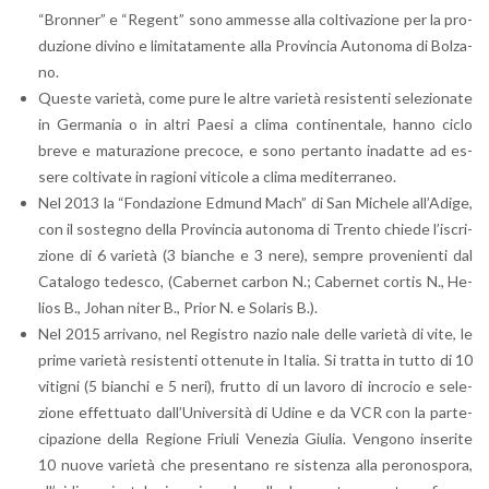
“Bron­ner” e “Re­gent” sono am­mes­se alla col­ti­va­zio­ne per la pro­
du­zio­ne di­vi­no e li­mi­ta­ta­men­te alla Pro­vin­cia Au­to­no­ma di Bol­za­
no.
Que­ste va­rie­tà, come pure le altre va­rie­tà re­si­sten­ti se­le­zio­na­te
in Ger­ma­nia o in altri Paesi a clima con­ti­nen­ta­le, hanno ciclo
breve e ma­tu­ra­zio­ne pre­co­ce, e sono per­tan­to ina­dat­te ad es­
se­re col­ti­va­te in ra­gio­ni vi­ti­co­le a clima me­di­ter­ra­neo.
Nel 2013 la “Fon­da­zio­ne Ed­mund Mach” di San Mi­che­le al­l’A­di­ge,
con il so­ste­gno della Pro­vin­cia au­to­no­ma di Tren­to chie­de l’i­scri­
zio­ne di 6 va­rie­tà (3 bian­che e 3 nere), sem­pre pro­ve­nien­ti dal
Ca­ta­lo­go te­de­sco, (Ca­ber­net car­bon N.; Ca­ber­net cor­tis N., He­
lios B., Johan niter B., Prior N. e So­la­ris B.).
Nel 2015 ar­ri­va­no, nel Re­gi­stro nazio nale delle va­rie­tà di vite, le
prime va­rie­tà re­si­sten­ti ot­te­nu­te in Ita­lia. Si trat­ta in tutto di 10
vi­ti­gni (5 bian­chi e 5 neri), frut­to di un la­vo­ro di in­cro­cio e se­le­
zio­ne ef­fet­tua­to dal­l’U­ni­ver­si­tà di Udine e da VCR con la par­te­
ci­pa­zio­ne della Re­gio­ne Friu­li Ve­ne­zia Giu­lia. Ven­go­no in­se­ri­te
10 nuove va­rie­tà che pre­sen­ta­no re si­sten­za alla pe­ro­no­spo­ra,