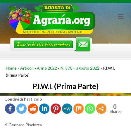
Skip
to
content
Home
»
Articoli
»
Anno 2022
»
N. 370 – agosto 2022
»
P.I.W.I.
(Prima Parte)
P.I.W.I. (Prima Parte)
Con­di­vi­di l'ar­ti­co­lo
0
Shares
di Gen­na­ro Pi­sciot­ta