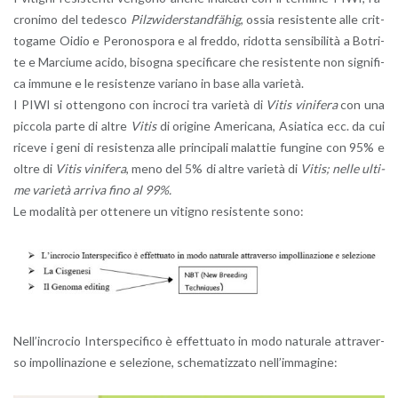
cro­ni­mo del te­de­sco
Pil­z­wi­der­stan­dfähig
, ossia re­si­sten­te alle crit­
to­ga­me Oidio e Pe­ro­no­spo­ra e al fred­do, ri­dot­ta sen­si­bi­li­tà a Bo­tri­
te e Mar­ciu­me acido, bi­so­gna spe­ci­fi­ca­re che re­si­sten­te non si­gni­fi­
ca im­mu­ne e le re­si­sten­ze va­ria­no in base alla va­rie­tà.
I PIWI si ot­ten­go­no con in­cro­ci tra va­rie­tà di
Vitis
v
ini­fe­ra
con una
pic­co­la parte di altre
Vitis
di ori­gi­ne Ame­ri­ca­na, Asia­ti­ca ecc. da cui
ri­ce­ve i geni di re­si­sten­za alle prin­ci­pa­li ma­lat­tie fun­gi­ne con 95% e
oltre di
Vitis vi­ni­fe­ra
, meno del 5% di altre va­rie­tà di
Vitis; nelle ul­ti­
me va­rie­tà ar­ri­va fino al 99%.
Le mo­da­li­tà per ot­te­ne­re un vi­ti­gno re­si­sten­te sono:
Nel­l’in­cro­cio In­ter­spe­ci­fi­co è ef­fet­tua­to in modo na­tu­ra­le at­tra­ver­
so im­pol­li­na­zio­ne e se­le­zio­ne, sche­ma­tiz­za­to nel­l’im­ma­gi­ne: