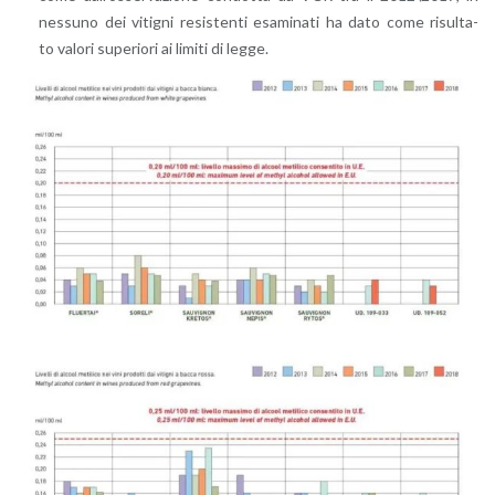
nes­su­no dei vi­ti­gni re­si­sten­ti esa­mi­na­ti ha dato come ri­sul­ta­
to va­lo­ri su­pe­rio­ri ai li­mi­ti di legge.