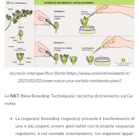
In­cro­cio in­ter­spe­ci­fi­co (fonte https://​www.​vin​ievi​tire​sist​enti.​it/​
2021/​02/​01/​come-​nasce-​una-​varieta-​resistente-​piwi/)
Le
NBT
(New Bree­ding Tech­ni­ques), tec­ni­che di in­ter­ven­to sul Ge­
no­ma:
La ci­sge­ne­si (bree­ding ci­sge­ni­co) pre­ve­de il tra­sfe­ri­men­to di
uno o più ci­sge­ni, ov­ve­ro geni na­ti­vi con le pro­prie se­quen­ze
re­go­la­tri­ci, e nel nor­ma­le orien­ta­men­to, tra or­ga­ni­smi ap­par­