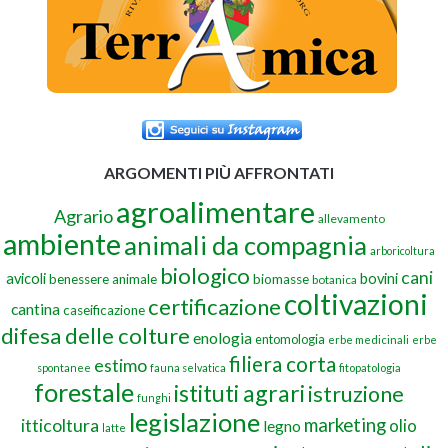
ARGOMENTI PIÙ AFFRONTATI
agroalimentare
Agrario
allevamento
ambiente
animali da compagnia
arboricoltura
biologico
cani
avicoli
bovini
benessere animale
biomasse
botanica
coltivazioni
certificazione
cantina
caseificazione
difesa delle colture
enologia
entomologia
erbe medicinali
erbe
filiera corta
estimo
spontanee
fauna selvatica
fitopatologia
forestale
istituti agrari
istruzione
funghi
legislazione
marketing
itticoltura
olio
legno
latte