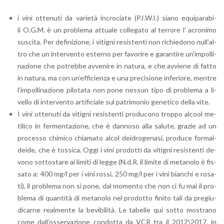
i vini ot­te­nu­ti da va­rie­tà in­cro­cia­te (P.I.W.I.) siano equi­pa­ra­bi­
li O.G.M. è un pro­ble­ma at­tua­le col­le­ga­to al ter­ro­re l’ acro­ni­mo
su­sci­ta. Per de­fi­ni­zio­ne, i vi­ti­gni re­si­sten­ti non ri­chie­do­no nul­l’al­
tro che un in­ter­ven­to ester­no per fa­vo­ri­re e ga­ran­ti­re un’im­pol­li­
na­zio­ne che po­treb­be av­ve­ni­re in na­tu­ra, e che av­vie­ne di fatto
in na­tu­ra, ma con un’ef­fi­cien­za e una pre­ci­sio­ne in­fe­rio­re, men­tre
l’im­pol­li­na­zio­ne pi­lo­ta­ta non pone nes­sun tipo di pro­ble­ma a li­
vel­lo di in­ter­ven­to ar­ti­fi­cia­le sul pa­tri­mo­nio ge­ne­ti­co della vite.
I vini ot­te­nu­ti da vi­ti­gni re­si­sten­ti pro­du­co­no trop­po al­cool me­
ti­li­co in fer­men­ta­zio­ne, che è dan­no­so alla sa­lu­te, gra­zie ad un
pro­ces­so chi­mi­co chia­ma­to alcol dei­dro­ge­na­si, pro­du­ce for­mal­
dei­de, che è tos­si­ca. Oggi i vini pro­dot­ti da vi­ti­gni re­si­sten­ti de­
vo­no sot­to­sta­re ai li­mi­ti di legge (N.d.R. il li­mi­te di me­ta­no­lo è fis­
sa­to a: 400 mg/l per i vini rossi, 250 mg/l per i vini bian­chi e ro­sa­
ti), il pro­ble­ma non si pone, dal mo­men­to che non ci fu mai il pro­
ble­ma di quan­ti­tà di me­ta­no­lo nel pro­dot­to fi­ni­to tali da pre­giu­
di­car­ne real­men­te la be­vi­bi­li­tà. Le ta­bel­le qui sotto mo­stra­no
come dal­l’os­ser­va­zio­ne con­dot­ta da VCR tra il 2012\2017, in