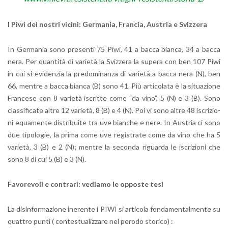
I Piwi dei no­stri vi­ci­ni: Ger­ma­nia, Fran­cia, Au­stria e Sviz­ze­ra
In Ger­ma­nia sono pre­sen­ti 75 Piwi, 41 a bacca bian­ca, 34 a bacca
nera. Per quan­ti­tà di va­rie­tà la Sviz­ze­ra la su­pe­ra con ben 107 Piwi
in cui si evi­den­zia la pre­do­mi­nan­za di va­rie­tà a bacca nera (N), ben
66, men­tre a bacca bian­ca (B) sono 41. Più ar­ti­co­la­ta è la si­tua­zio­ne
Fran­ce­se con 8 va­rie­tà iscrit­te come “da vino”, 5 (N) e 3 (B). Sono
clas­si­fi­ca­te altre 12 va­rie­tà, 8 (B) e 4 (N). Poi vi sono altre 48 iscri­zio­
ni equa­men­te di­stri­bui­te tra uve bian­che e nere. In Au­stria ci sono
due ti­po­lo­gie, la prima come uve re­gi­stra­te come da vino che ha 5
va­rie­tà, 3 (B) e 2 (N); men­tre la se­con­da ri­guar­da le iscri­zio­ni che
sono 8 di cui 5 (B) e 3 (N).
Fa­vo­re­vo­li
e con­tra­ri
: ve­dia­mo le op­po­ste tesi
La di­sin­for­ma­zio­ne ine­ren­te i PIWI si ar­ti­co­la fon­da­men­tal­men­te su
quat­tro punti ( con­te­stua­liz­za­re nel pe­ro­do sto­ri­co) :