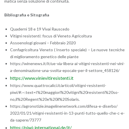
ma­ti­ca senza so­lu­zio­ne di con­ti­nui­tà.
Bi­blio­gra­fia e Si­to­gra­fia
Qua­der­ni 18 e 19 Vivai Rau­sce­do
Vi­ti­gni re­si­sten­ti: focus di Ve­ne­to Agri­col­tu­ra
As­soe­no­lo­gi gio­va­ni – Feb­bra­io 2020
Con­fa­gri­col­tu­ra Ve­ne­to ( In­ser­to spe­cia­le) – Le nuove tec­ni­che
di mi­glio­ra­men­to ge­ne­ti­co delle pian­te
https://​winenews.​it/​it/​ue-​via-​libera-​ai-​vitigni-​resistenti-​nei-​vini-​
a-​den​omin​azio​ne-​una-​svolta-​epocale-​per-​il-​settore_​458126/
https://​www.​vin​ievi​tire​sist​enti.​it
https://​www.​qua​ttro​cali​ci.​it/​articoli/​vitigni-​resistenti-​
piwi/#:~:text=I%20­mag­gio­ri%20­vi­ti­gni%20­re­si­sten­ti%20­so­
no,il%20­Re­gent%20e%20il%20­So­la­ris.
https://​agronotizie.​ima​geli​nene​twor​k.​com/​difesa-​e-​diserbo/​
2022/​01/​21/​vitigni-​resistenti-​in-​13-​punti-​tutto-​quello-​che-​c-​e-​
da-​sapere/​73777
https://​piwi-​int​erna​tion​al.​de/​it/