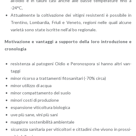
al­l’oi­dio e in ta­lu­ni casi anche alle basse tem­pe­ra­tu­re fino a
-24°C,
At­tual­men­te la col­ti­va­zio­ne dei vi­ti­gni re­si­sten­ti è pos­si­bi­le in
Tren­ti­no, Lom­bar­dia, Friu­li e Ve­ne­to, re­gio­ni nelle quali al­cu­ne
va­rie­tà sono state iscrit­te nel­l’al bo re­gio­na­le.
Mo­ti­va­zio­ne e van­tag­gi a sup­por­to della loro in­tro­du­zio­ne e
cro­no­lo­gia
re­si­sten­za ai pa­to­ge­ni Oidio e Pe­ro­no­spo­ra si hanno altri van­
tag­gi
minor ri­cor­so a trat­ta­men­ti fi­to­sa­ni­ta­ri (-70% circa)
minor uti­liz­zo di acqua
minor com­pat­ta­men­to del suolo
mi­no­ri costi di pro­du­zio­ne
espan­sio­ne vi­ti­col­tu­ra bio­lo­g­i­ca
uve più sane, vini più sani
mag­gio­re so­ste­ni­bi­li­tà am­bien­ta­le
si­cu­rez­za sa­ni­ta­ria per vi­ti­col­to­ri e cit­ta­di­ni che vi­vo­no in pros­si­