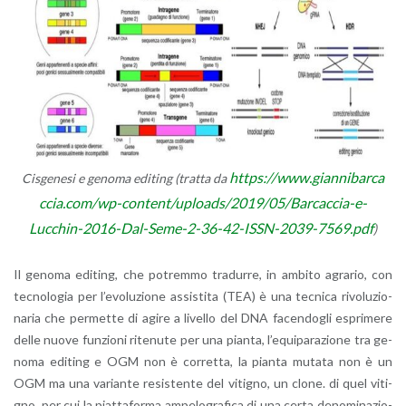
https://​www.​gia​nnib​arca​
Ci­sge­ne­si e ge­no­ma edi­ting (trat­ta da
ccia.​com/​wp-​content/​uploads/​2019/​05/​Barcaccia-​e-​
Lucchin-​2016-​Dal-​Seme-​2-​36-​42-​ISSN-​2039-​7569.​pdf
)
Il ge­no­ma edi­ting, che po­trem­mo tra­dur­re, in am­bi­to agra­rio, con
tec­no­lo­gia per l’e­vo­lu­zio­ne as­si­sti­ta (TEA) è una tec­ni­ca ri­vo­lu­zio­
na­ria che per­met­te di agire a li­vel­lo del DNA fa­cen­do­gli espri­me­re
delle nuove fun­zio­ni ri­te­nu­te per una pian­ta, l’e­qui­pa­ra­zio­ne tra ge­
no­ma edi­ting e OGM non è cor­ret­ta, la pian­ta mu­ta­ta non è un
OGM ma una va­rian­te re­si­sten­te del vi­ti­gno, un clone. di quel vi­ti­
gno, per cui la piat­ta­for­ma am­pe­lo­gra­fi­ca di una certa de­no­mi­na­zio­