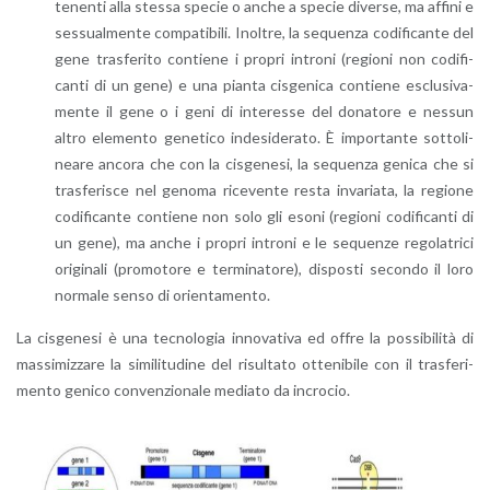
te­nen­ti alla stes­sa spe­cie o anche a spe­cie di­ver­se, ma af­fi­ni e
ses­sual­men­te com­pa­ti­bi­li. Inol­tre, la se­quen­za co­di­fi­can­te del
gene tra­sfe­ri­to con­tie­ne i pro­pri in­tro­ni (re­gio­ni non co­di­fi­
can­ti di un gene) e una pian­ta ci­sge­ni­ca con­tie­ne esclu­si­va­
men­te il gene o i geni di in­te­res­se del do­na­to­re e nes­sun
altro ele­men­to ge­ne­ti­co in­de­si­de­ra­to. È im­por­tan­te sot­to­li­
nea­re an­co­ra che con la ci­sge­ne­si, la se­quen­za ge­ni­ca che si
tra­sfe­ri­sce nel ge­no­ma ri­ce­ven­te resta in­va­ria­ta, la re­gio­ne
co­di­fi­can­te con­tie­ne non solo gli esoni (re­gio­ni co­di­fi­can­ti di
un gene), ma anche i pro­pri in­tro­ni e le se­quen­ze re­go­la­tri­ci
ori­gi­na­li (pro­mo­to­re e ter­mi­na­to­re), di­spo­sti se­con­do il loro
nor­ma­le senso di orien­ta­men­to.
La ci­sge­ne­si è una tec­no­lo­gia in­no­va­ti­va ed offre la pos­si­bi­li­tà di
mas­si­miz­za­re la si­mi­li­tu­di­ne del ri­sul­ta­to ot­te­ni­bi­le con il tra­sfe­ri­
men­to ge­ni­co con­ven­zio­na­le me­dia­to da in­cro­cio.