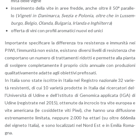
mi­tà delle vigne
in­se­ri­men­to della vite in aree fred­de, anche oltre il 50° pa­ral­le­
lo (
Vi­gne­ti in Da­ni­mar­ca, Sve­zia e Po­lo­nia, oltre che in Lus­sem­
bur­go, Bel­gio, Olan­da, Bul­ga­ria, Ir­lan­da e In­ghil­ter­ra
)
of­fer­ta di vini con pro­fi­li aro­ma­ti­ci nuovi ed unici
Im­por­tan­te spe­ci­fi­ca­re la dif­fe­ren­za tra re­si­sten­za e im­mu­ni­tà nei
PIWI, l’im­mu­ni­tà non esi­ste, esi­sto­no di­ver­si li­vel­li di re­si­sten­za che
com­por­ta­no un nu­me­ro di trat­ta­men­ti ri­dot­ti e per­met­te alla pian­ta
di svol­ge­re com­ple­ta­men­te il pro­prio ciclo an­nua­le con pro­du­zio­ni
qua­li­ta­ti­va­men­te adat­te agli obiet­ti­vi pre­fis­sa­ti.
In Ita­lia sono state iscrit­te in Ita­lia nel Re­gi­stro na­zio­na­le 32 va­rie­
tà re­si­sten­ti
,
di cui 10 va­rie­tà pro­dot­te in Ita­lia dai ri­cer­ca­to­ri del­
l’U­ni­ver­si­tà di Udine e del­l’I­sti­tu­to di Ge­no­mi­ca ap­pli­ca­ta (IGA) di
Udine (re­gi­stra­te nel 2015), ot­te­nu­te da in­cro­cio tra vite eu­ro­pea e
vite ame­ri­ca­na (le co­sid­det­te viti Piwi), che hanno una dif­fu­sio­ne
estre­ma­men­te li­mi­ta­ta, nep­pu­re 2.000 ha et­ta­ri (su oltre 666­mi­la
del vi­gne­to Ita­lia), e sono lo­ca­liz­za­ti nel Nord Est e in Emi­lia Ro­ma­
gna.