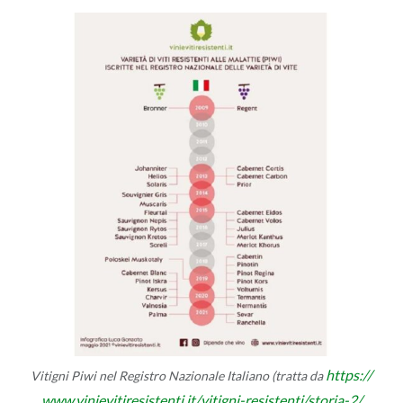
https://​
Vi­ti­gni Piwi nel Re­gi­stro Na­zio­na­le Ita­lia­no (trat­ta da
www.​vin​ievi​tire​sist​enti.​it/​vitigni-​resistenti/​storia-​2/