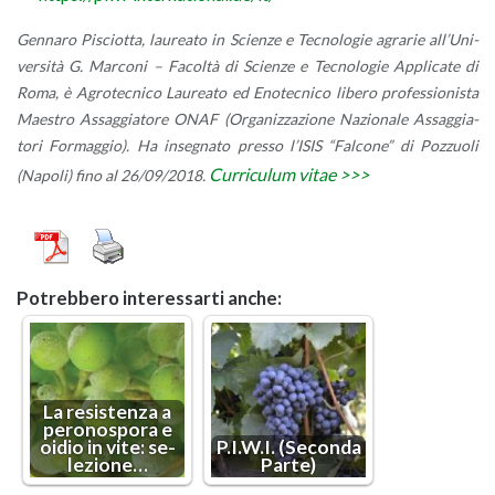
Gen­na­ro Pi­sciot­ta, lau­rea­to in Scien­ze e Tec­no­lo­gie agra­rie al­l’U­ni­
ver­si­tà G. Mar­co­ni – Fa­col­tà di Scien­ze e Tec­no­lo­gie Ap­pli­ca­te di
Roma, è Agro­tec­ni­co Lau­rea­to ed Eno­tec­ni­co li­be­ro pro­fes­sio­ni­sta
Mae­stro As­sag­gia­to­re ONAF (Or­ga­niz­za­zio­ne Na­zio­na­le As­sag­gia­
to­ri For­mag­gio). Ha in­se­gna­to pres­so l’I­SIS “Fal­co­ne” di Poz­zuo­li
Cur­ri­cu­lum vitae >>>
(Na­po­li) fino al 26/09/2018.
Po­treb­be­ro in­te­res­sar­ti anche:
La re­si­sten­za a
pe­ro­no­spo­ra e
oidio in vite: se­
P.I.W.I. (Se­con­da
le­zio­ne…
Parte)