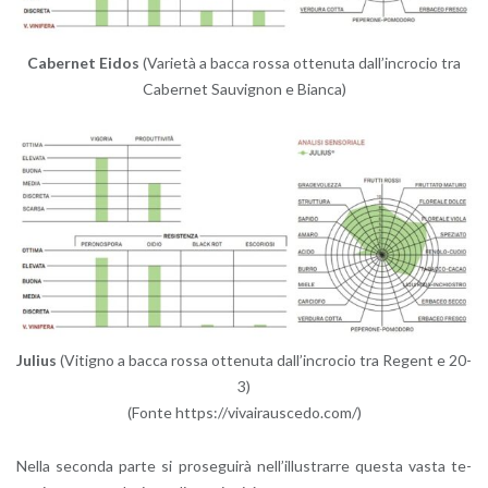
Ca­ber­net Eidos
(Va­rie­tà a bacca rossa ot­te­nu­ta dal­l’in­cro­cio tra
Ca­ber­net Sau­vi­gnon e Bian­ca)
Ju­lius
(Vi­ti­gno a bacca rossa ot­te­nu­ta dal­l’in­cro­cio tra Re­gent e 20-
3)
(Fonte https://​viv​aira​usce​do.​com/)
Nella se­con­da parte si pro­se­gui­rà nel­l’il­lu­strar­re que­sta vasta te­