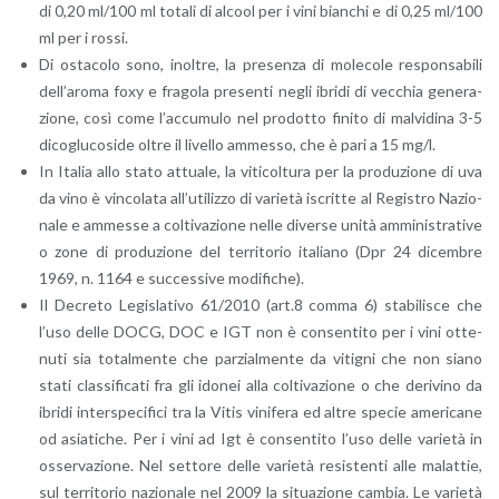
di 0,20 ml/100 ml to­ta­li di al­cool per i vini bian­chi e di 0,25 ml/100
ml per i rossi.
Di osta­co­lo sono, inol­tre, la pre­sen­za di mo­le­co­le re­spon­sa­bi­li
del­l’a­ro­ma foxy e fra­go­la pre­sen­ti negli ibri­di di vec­chia ge­ne­ra­
zio­ne, così come l’ac­cu­mu­lo nel pro­dot­to fi­ni­to di mal­vi­di­na 3-5
di­co­glu­co­si­de oltre il li­vel­lo am­mes­so, che è pari a 15 mg/l.
In Ita­lia allo stato at­tua­le, la vi­ti­col­tu­ra per la pro­du­zio­ne di uva
da vino è vin­co­la­ta al­l’u­ti­liz­zo di va­rie­tà iscrit­te al Re­gi­stro Na­zio­
na­le e am­mes­se a col­ti­va­zio­ne nelle di­ver­se unità am­mi­ni­stra­ti­ve
o zone di pro­du­zio­ne del ter­ri­to­rio ita­lia­no (Dpr 24 di­cem­bre
1969, n. 1164 e suc­ces­si­ve mo­di­fi­che).
Il De­cre­to Le­gi­sla­ti­vo 61/2010 (art.8 comma 6) sta­bi­li­sce che
l’uso delle DOCG, DOC e IGT non è con­sen­ti­to per i vini ot­te­
nu­ti sia to­tal­men­te che par­zial­men­te da vi­ti­gni che non siano
stati clas­si­fi­ca­ti fra gli ido­nei alla col­ti­va­zio­ne o che de­ri­vi­no da
ibri­di in­ter­spe­ci­fi­ci tra la Vitis vi­ni­fe­ra ed altre spe­cie ame­ri­ca­ne
od asia­ti­che. Per i vini ad Igt è con­sen­ti­to l’uso delle va­rie­tà in
os­ser­va­zio­ne. Nel set­to­re delle va­rie­tà re­si­sten­ti alle ma­lat­tie,
sul ter­ri­to­rio na­zio­na­le nel 2009 la si­tua­zio­ne cam­bia. Le va­rie­tà