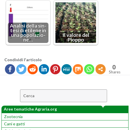
Ana­li­si della sin­
te­si di eti­le­ne in
una po­po­la­zio­
Il va­lo­re del
ne…
Piop­po
Con­di­vi­di l'ar­ti­co­lo
0
Shares
Cerca:
Aree tematiche Agraria.org
Zootecnia
Cani e gatti