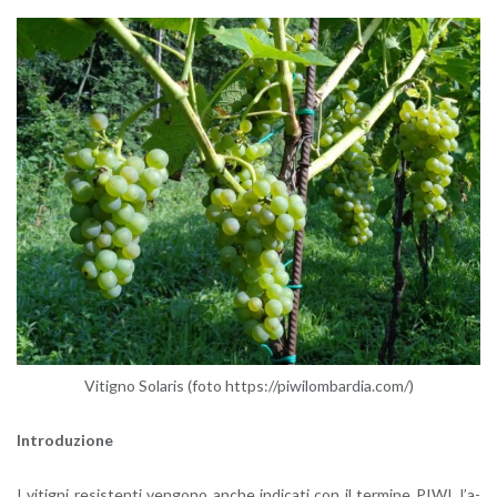
Vi­ti­gno So­la­ris (foto https://​piw​ilom​bard​ia.​com/)
In­tro­du­zio­ne
I vi­ti­gni re­si­sten­ti ven­go­no anche in­di­ca­ti con il ter­mi­ne PIWI, l’a­